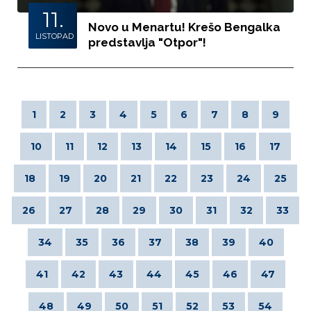
11.
Novo u Menartu! Krešo Bengalka
LISTOPAD
predstavlja "Otpor"!
1
2
3
4
5
6
7
8
9
10
11
12
13
14
15
16
17
18
19
20
21
22
23
24
25
26
27
28
29
30
31
32
33
34
35
36
37
38
39
40
41
42
43
44
45
46
47
48
49
50
51
52
53
54