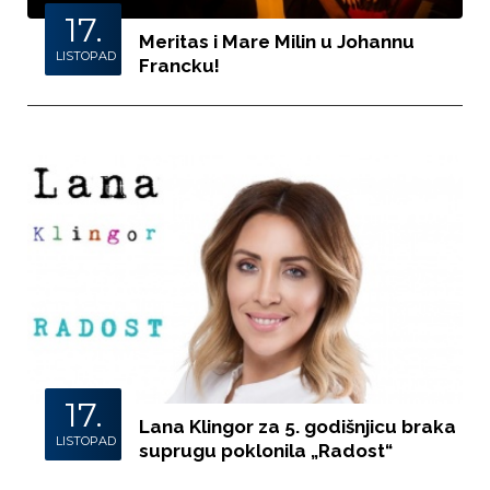
17.
Meritas i Mare Milin u Johannu
LISTOPAD
Francku!
17.
Lana Klingor za 5. godišnjicu braka
LISTOPAD
suprugu poklonila „Radost“