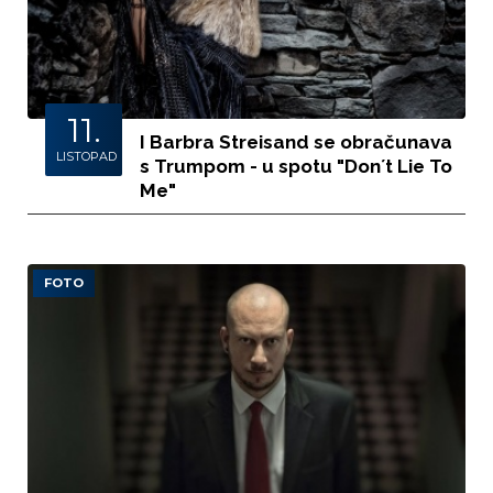
11.
I Barbra Streisand se obračunava
LISTOPAD
s Trumpom - u spotu "Don´t Lie To
Me"
FOTO