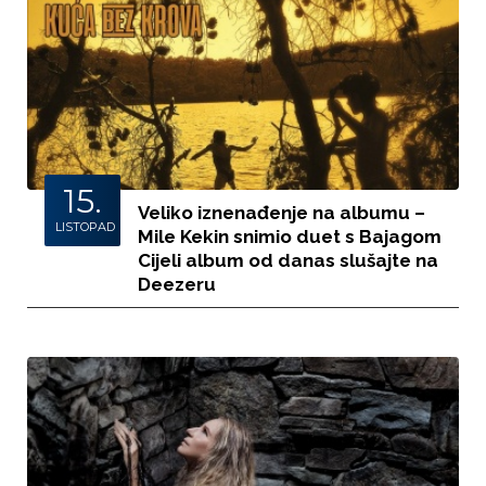
15.
Veliko iznenađenje na albumu –
LISTOPAD
Mile Kekin snimio duet s Bajagom
Cijeli album od danas slušajte na
Deezeru