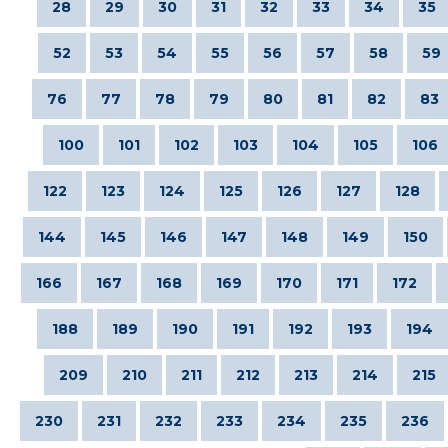
28
29
30
31
32
33
34
35
52
53
54
55
56
57
58
59
76
77
78
79
80
81
82
83
100
101
102
103
104
105
106
122
123
124
125
126
127
128
144
145
146
147
148
149
150
166
167
168
169
170
171
172
188
189
190
191
192
193
194
209
210
211
212
213
214
215
230
231
232
233
234
235
236