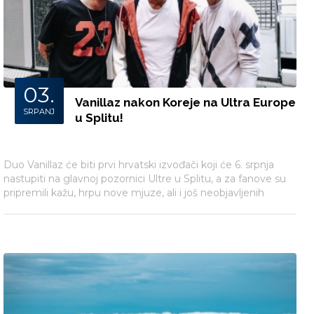
03.
Vanillaz nakon Koreje na Ultra Europe
SRPANJ
u Splitu!
Duo Vanillaz će biti prvi hrvatski izvođači koji će 6. srpnja
nastupiti na glavnoj pozornici Ultre u Splitu, a za fanove su
pripremili kažu, hrpu nove mjuze, ali i još neobjavljenih
pjesama. Tako će na repertoaru biti i aktualni singl
Remember.