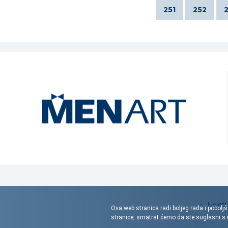
251
252
Uvjeti
Ova web stranica radi boljeg rada i poboljš
stranice, smatrat ćemo da ste suglasni 