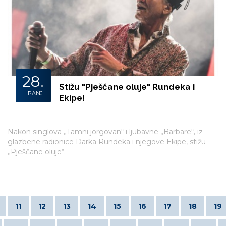
28.
Stižu "Pješčane oluje" Rundeka i
LIPANJ
Ekipe!
Nakon singlova „Tamni jorgovan“ i ljubavne „Barbare“, iz
glazbene radionice Darka Rundeka i njegove Ekipe, stižu
„Pješčane oluje“.
11
12
13
14
15
16
17
18
19