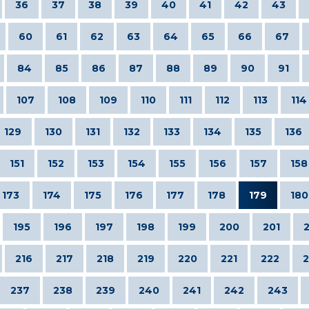
36
37
38
39
40
41
42
43
60
61
62
63
64
65
66
67
84
85
86
87
88
89
90
91
107
108
109
110
111
112
113
114
129
130
131
132
133
134
135
136
151
152
153
154
155
156
157
158
173
174
175
176
177
178
179
180
195
196
197
198
199
200
201
216
217
218
219
220
221
222
2
237
238
239
240
241
242
243