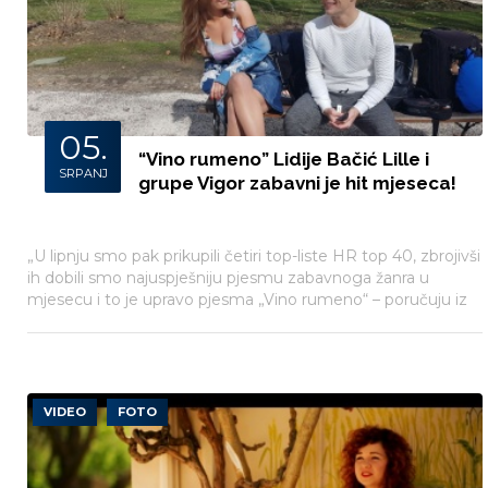
05.
“Vino rumeno” Lidije Bačić Lille i
SRPANJ
grupe Vigor zabavni je hit mjeseca!
„U lipnju smo pak prikupili četiri top-liste HR top 40, zbrojivši
ih dobili smo najuspješniju pjesmu zabavnoga žanra u
mjesecu i to je upravo pjesma „Vino rumeno“ – poručuju iz
Hrvatske diskografske udruge.
VIDEO
FOTO