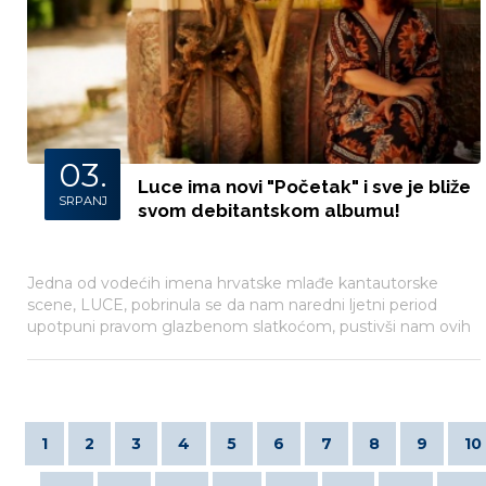
03.
Luce ima novi "Početak" i sve je bliže
SRPANJ
svom debitantskom albumu!
Jedna od vodećih imena hrvatske mlađe kantautorske
scene, LUCE, pobrinula se da nam naredni ljetni period
upotpuni pravom glazbenom slatkoćom, pustivši nam ovih
dana još jednu pjesmu sa svog nadolazećeg
dugoočekivanog albuma prvijenca koji pod nazivom ‘Susret’
izlazi sredinom rujna.
1
2
3
4
5
6
7
8
9
10