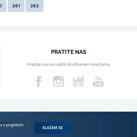
0
261
262
PRATITE NAS
Pratite nas na našim društvenim mrežama
atnosti
ite s pregledom
SLAŽEM SE