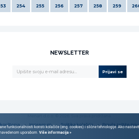
253
254
255
256
257
258
259
26
NEWSLETTER
Prijavi se
Menart d.o.o. © 2026. Sva prava pridržana.
 korištenja
Impressum
Politika kolačića
Pravila zaštite priv
ane funkcionalnosti koristi kolačiće (eng. cookies) i slične tehnologije. Ako nastav
s navedenom uporabom.
Više informacija »