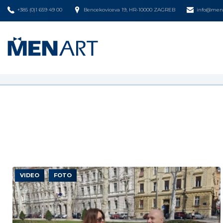
+385 (0)1 659 49 00
Bencekoviceva 19, HR-10000 ZAGREB
info@mena
VIDEO
FOTO