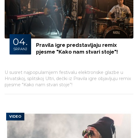
04.
Pravila igre predstavljaju remix
SRPANJ
pjesme "Kako nam stvari stoje"!
U susret najpopularnijem festivalu elektronske glazbe u
Hrvatskoj, splitskoj Ultri, dečki iz Pravila igre objavljuju remix
pjesme "Kako nam stvari stoje”!
VIDEO