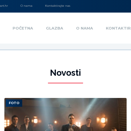
rt.hr
O nama
Kontaktirajte nas
POČETNA
GLAZBA
O NAMA
KONTAKTIR
Novosti
FOTO