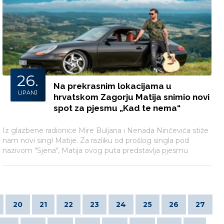
26.
Na prekrasnim lokacijama u
LIPANJ
hrvatskom Zagorju Matija snimio novi
spot za pjesmu „Kad te nema“
Iz glazbene radionice Mire Buljana i Nenada Ninčevića stiže
nam novi singl Matije. Za razliku od prošlog singla pod
nazivom "Sjena", Matija ovog puta predstavlja pjesmu
drugačijeg karaktera pod nazivom "Kad te nema".
20
21
22
23
24
25
26
27