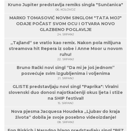
Kruno Jupiter predstavlja remiks singla "Sunčanica"
06. KOLOVOZ
MARKO TOMASOVIĆ NOVIM SINGLOM "TATA MOJ"
ODAJE POČAST SVOM OCU I OTVARA NOVO
GLAZBENO POGLAVLJE
24. SRPANJ
„Tajland“ se vratio kao remix. Nakon pola milijuna
streamova hit Repera iz sobe i Anne Moor u novom
ruhu!
22. SRPANJ
Bruno Rački novi singl “Da mi je još jednom”
posvećuje svim izgubljenima i voljenima
21. SRPANJ
GLISTE predstavljaju novi singl "Paprika": Viralni
slovenski duo donosi najotkačeniji okus ljeta i stiže
na SHIP festival!
15. SRPANJ
Nova pjesma Jacquesa Houdeka „Ljubav do kraja
života“ dobila je svoje posebno videoizdanje!
08. SRPANJ
Fon Biskich i Narodno blago predstavljaju singl "BEZ