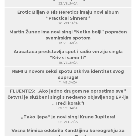
23. VELJAČA
Erotic Biljan & His Heretics imaju novi album
“Practical Sinners“
20. VELJAČA
Martin Žunec ima novi singl “Netko bolji” popraćen
svemirskim spotom
18. VELJAČA
Aracataca predstavlja spot i radio verziju singla
“Kriv si samo ti”
18. VELJAČA
REMI u novom seksi spotu otkriva identitet svog
supruga!
11. VELJAČA
FLUENTES: „Ako jedno drugom ne oprostimo sve“
četvrti je službeni singl s nedavno objavljenog EP-ija
„Treći korak“!
05. VELJAČA
„Tako ljepa“ je novi singl Krune Jupitera!
02. VELJAČA
Vesna Mimica odobrila Kandžijinu koreografiju za