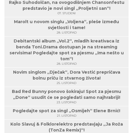
Rajko Suhodolčan, na ovogodišnjem Chansonfestu
predstavio je novi singl „Proljetni san“!
07. STUDENI
Marolt u novom singlu „Voljena“, pleše između
svjetlosti i tame!
28. LISTOPAD
Debitantski album „Vol.2“, mladih kreativaca iz
benda Toni.Drama dostupan je na streaming
servisima! Pogledajte spot za pjesmu „Ima nešto u
tom“!
28. LISTOPAD
Novim singlom „Dječak“, Dora Vestić prepričava
bolnu priču iz stvarnog života!
25. LISTOPAD
Bad Red Bunny ponovo šokiraju! Spot za pjesmu
„Done“ usudit će se pogledati samo najhrabriji!
23. LISTOPAD
Pogledajte spot za singl „Osmijeh“ Elene Brnić!
21. LISTOPAD
Kolo Slavuj & Folklorelektro predstavjaju „Ja Roža
(TonZa Remix)“!