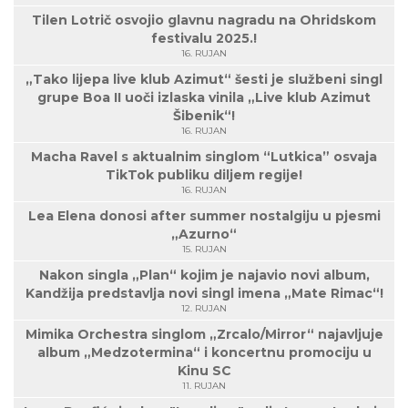
Tilen Lotrič osvojio glavnu nagradu na Ohridskom
festivalu 2025.!
16. RUJAN
„Tako lijepa live klub Azimut“ šesti je službeni singl
grupe Boa II uoči izlaska vinila „Live klub Azimut
Šibenik“!
16. RUJAN
Macha Ravel s aktualnim singlom “Lutkica” osvaja
TikTok publiku diljem regije!
16. RUJAN
Lea Elena donosi after summer nostalgiju u pjesmi
„Azurno“
15. RUJAN
Nakon singla „Plan“ kojim je najavio novi album,
Kandžija predstavlja novi singl imena „Mate Rimac“!
12. RUJAN
Mimika Orchestra singlom „Zrcalo/Mirror“ najavljuje
album „Medzotermina“ i koncertnu promociju u
Kinu SC
11. RUJAN