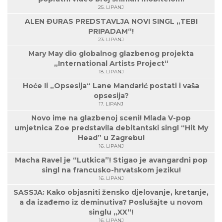
25. LIPANJ
ALEN ĐURAS PREDSTAVLJA NOVI SINGL „TEBI
PRIPADAM“!
23. LIPANJ
Mary May dio globalnog glazbenog projekta
„International Artists Project“
18. LIPANJ
Hoće li „Opsesija“ Lane Mandarić postati i vaša
opsesija?
17. LIPANJ
Novo ime na glazbenoj sceni! Mlada V-pop
umjetnica Zoe predstavila debitantski singl “Hit My
Head” u Zagrebu!
16. LIPANJ
Macha Ravel je “Lutkica”! Stigao je avangardni pop
singl na francusko-hrvatskom jeziku!
16. LIPANJ
SASSJA: Kako objasniti žensko djelovanje, kretanje,
a da izađemo iz deminutiva? Poslušajte u novom
singlu „XX“!
16. LIPANJ