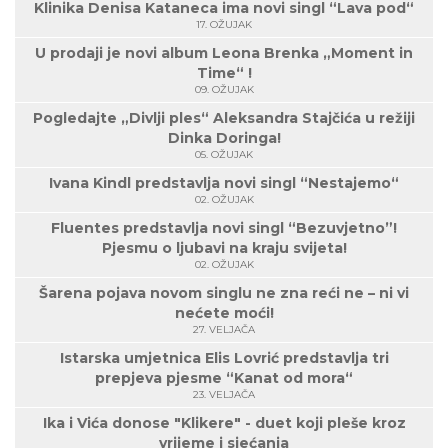
Klinika Denisa Kataneca ima novi singl “Lava pod“
17. OŽUJAK
U prodaji je novi album Leona Brenka „Moment in
Time“ !
09. OŽUJAK
Pogledajte „Divlji ples“ Aleksandra Stajčića u režiji
Dinka Doringa!
05. OŽUJAK
Ivana Kindl predstavlja novi singl “Nestajemo“
02. OŽUJAK
Fluentes predstavlja novi singl “Bezuvjetno”!
Pjesmu o ljubavi na kraju svijeta!
02. OŽUJAK
Šarena pojava novom singlu ne zna reći ne – ni vi
nećete moći!
27. VELJAČA
Istarska umjetnica Elis Lovrić predstavlja tri
prepjeva pjesme “Kanat od mora“
23. VELJAČA
Ika i Vića donose "Klikere" - duet koji pleše kroz
vrijeme i sjećanja