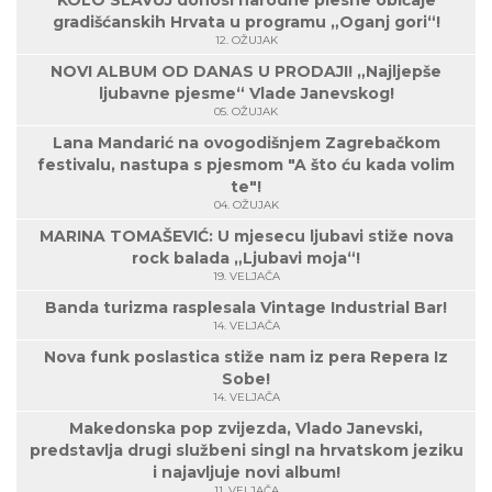
KOLO SLAVUJ donosi narodne plesne običaje
gradišćanskih Hrvata u programu „Oganj gori“!
12. OŽUJAK
NOVI ALBUM OD DANAS U PRODAJI! „Najljepše
ljubavne pjesme“ Vlade Janevskog!
05. OŽUJAK
Lana Mandarić na ovogodišnjem Zagrebačkom
festivalu, nastupa s pjesmom "A što ću kada volim
te"!
04. OŽUJAK
MARINA TOMAŠEVIĆ: U mjesecu ljubavi stiže nova
rock balada „Ljubavi moja“!
19. VELJAČA
Banda turizma rasplesala Vintage Industrial Bar!
14. VELJAČA
Nova funk poslastica stiže nam iz pera Repera Iz
Sobe!
14. VELJAČA
Makedonska pop zvijezda, Vlado Janevski,
predstavlja drugi službeni singl na hrvatskom jeziku
i najavljuje novi album!
11. VELJAČA