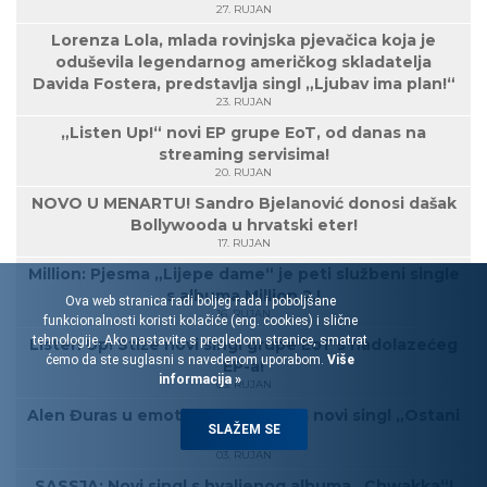
27. RUJAN
Lorenza Lola, mlada rovinjska pjevačica koja je
oduševila legendarnog američkog skladatelja
Davida Fostera, predstavlja singl „Ljubav ima plan!“
23. RUJAN
„Listen Up!“ novi EP grupe EoT, od danas na
streaming servisima!
20. RUJAN
NOVO U MENARTU! Sandro Bjelanović donosi dašak
Bollywooda u hrvatski eter!
17. RUJAN
Million: Pjesma „Lijepe dame“ je peti službeni single
s albuma Million 2.!
Ova web stranica radi boljeg rada i poboljšane
16. RUJAN
funkcionalnosti koristi kolačiće (eng. cookies) i slične
tehnologije. Ako nastavite s pregledom stranice, smatrat
Listen Up! Stiže novi singl grupe EoT s nadolazećeg
ćemo da ste suglasni s navedenom uporabom.
Više
EP-a!
informacija »
05. RUJAN
Alen Đuras u emotivnom spotu za novi singl „Ostani
SLAŽEM SE
uz njega“!
03. RUJAN
SASSJA: Novi singl s hvaljenog albuma „Chwakka“!