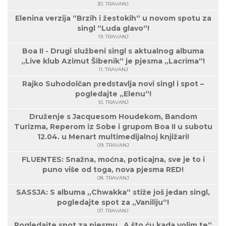
30. TRAVANJ
Elenina verzija “Brzih i žestokih“ u novom spotu za
singl “Luda glavo“!
19. TRAVANJ
Boa II - Drugi službeni singl s aktualnog albuma
„Live klub Azimut Šibenik“ je pjesma „Lacrima“!
11. TRAVANJ
Rajko Suhodolčan predstavlja novi singl i spot –
pogledajte „Elenu“!
10. TRAVANJ
Druženje s Jacquesom Houdekom, Bandom
Turizma, Reperom iz Sobe i grupom Boa II u subotu
12.04. u Menart multimedijalnoj knjižari!
09. TRAVANJ
FLUENTES: Snažna, moćna, poticajna, sve je to i
puno više od toga, nova pjesma RED!
08. TRAVANJ
SASSJA: S albuma „Chwakka“ stiže još jedan singl,
pogledajte spot za „Vaniliju“!
07. TRAVANJ
Pogledajte spot za pjesmu „A što ću kada volim te“