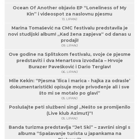
Ocean Of Another objavio EP “Loneliness of My
Kin” i videospot za naslovnu pjesmu
13. LIPANJ
Marina Tomašević na CMC festivalu predstavila je
novi studijski album! „Kad žena zapjeva“ od danas u
prodaji!
09. LIPANJ
Ove godine na Splitskom festivalu, svoje će pjesme
predstaviti i dva Menartova izvođača – Hrvoje
Burazer Pavešković i Dario Terglav!
06. LIPANJ
Mile Kekin: “Pjesma ’Ilica i marica - hajka za odrasle’
dokumentaristički opisuje moje privođenje ali i sve
što mi se motalo po glavi”
05. LIPANJ
Poslušajte peti službeni singl „Nešto se promijenilo
(Live klub Azimut)“!
05. LIPANJ
Banda turizma predstavlja “Jet Ski” – završni singl s
albuma “Spašavanje turista u japankama na