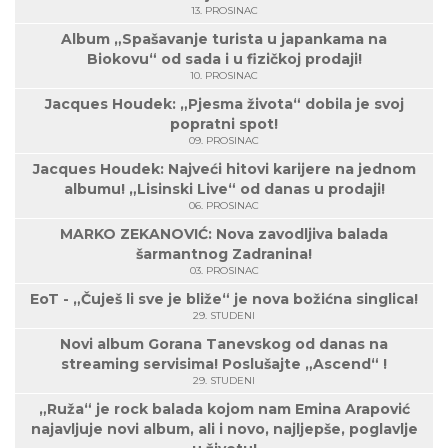
13. PROSINAC
Album „Spašavanje turista u japankama na
Biokovu“ od sada i u fizičkoj prodaji!
10. PROSINAC
Jacques Houdek: „Pjesma života“ dobila je svoj
popratni spot!
09. PROSINAC
Jacques Houdek: Najveći hitovi karijere na jednom
albumu! „Lisinski Live“ od danas u prodaji!
06. PROSINAC
MARKO ZEKANOVIĆ: Nova zavodljiva balada
šarmantnog Zadranina!
03. PROSINAC
EoT - „Čuješ li sve je bliže“ je nova božićna singlica!
29. STUDENI
Novi album Gorana Tanevskog od danas na
streaming servisima! Poslušajte „Ascend“ !
29. STUDENI
„Ruža“ je rock balada kojom nam Emina Arapović
najavljuje novi album, ali i novo, najljepše, poglavlje