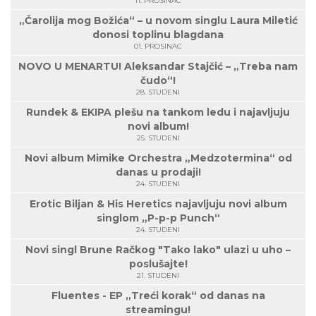
11. PROSINAC
„Čarolija mog Božića“ – u novom singlu Laura Miletić
donosi toplinu blagdana
01. PROSINAC
NOVO U MENARTU! Aleksandar Stajčić – „Treba nam
čudo“!
28. STUDENI
Rundek & EKIPA plešu na tankom ledu i najavljuju
novi album!
25. STUDENI
Novi album Mimike Orchestra „Medzotermina“ od
danas u prodaji!
24. STUDENI
Erotic Biljan & His Heretics najavljuju novi album
singlom „P-p-p Punch“
24. STUDENI
Novi singl Brune Račkog "Tako lako" ulazi u uho –
poslušajte!
21. STUDENI
Fluentes - EP „Treći korak“ od danas na
streamingu!