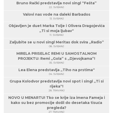
Bruno Rački predstavlja novi singl “Fešta”
22. SVIBANJ
Valovi nas vode na daleki Barbados
13. SVIBANJ
Objavljen je duet Marka Tolje i Olivera Dragojevića
„Ti si moja ljubav“
11. SVIBANJ
Zaljubite se u novi singl Meritas dok svira „Radio”
08. SVIBANJ
MIRELA PRISELAC REMI U SAMOSTALNOM
PROJEKTU: Remi „Gola” s „Djevojkama”!
05. SVIBANJ
Lea Elena predstavlja „Tiho na prstima“
04. SVIBANJ
Grupa Kolodvor predstavlja novi spot i singl „Ti si
rijeka“!
28. TRAVANJ
NOVO U MENARTU! Tko se krije iza imena Fameja i
kako su bez promocije došli do desetaka tisuća
pregleda?
27. TRAVANJ