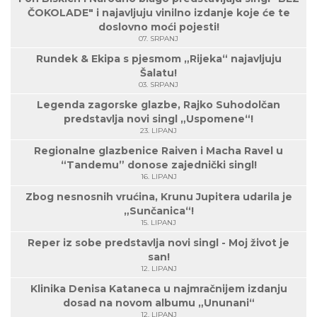
ČOKOLADE" i najavljuju vinilno izdanje koje će te
doslovno moći pojesti!
07. SRPANJ
Rundek & Ekipa s pjesmom „Rijeka“ najavljuju
Šalatu!
03. SRPANJ
Legenda zagorske glazbe, Rajko Suhodolčan
predstavlja novi singl „Uspomene“!
23. LIPANJ
Regionalne glazbenice Raiven i Macha Ravel u
“Tandemu” donose zajednički singl!
16. LIPANJ
Zbog nesnosnih vrućina, Krunu Jupitera udarila je
„Sunčanica“!
15. LIPANJ
Reper iz sobe predstavlja novi singl - Moj život je
san!
12. LIPANJ
Klinika Denisa Kataneca u najmračnijem izdanju
dosad na novom albumu „Ununani“
12. LIPANJ