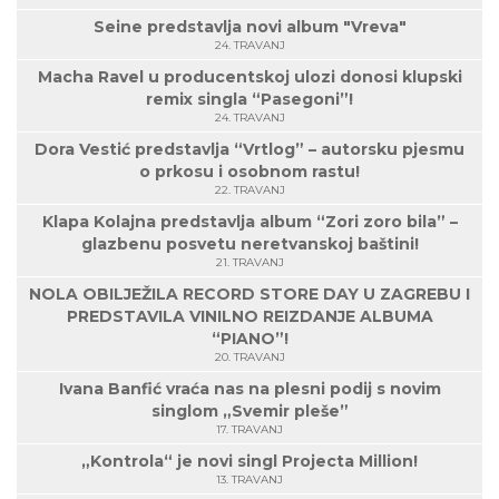
Seine predstavlja novi album "Vreva"
24. TRAVANJ
Macha Ravel u producentskoj ulozi donosi klupski
remix singla “Pasegoni”!
24. TRAVANJ
Dora Vestić predstavlja “Vrtlog” – autorsku pjesmu
o prkosu i osobnom rastu!
22. TRAVANJ
Klapa Kolajna predstavlja album “Zori zoro bila” –
glazbenu posvetu neretvanskoj baštini!
21. TRAVANJ
NOLA OBILJEŽILA RECORD STORE DAY U ZAGREBU I
PREDSTAVILA VINILNO REIZDANJE ALBUMA
“PIANO”!
20. TRAVANJ
Ivana Banfić vraća nas na plesni podij s novim
singlom „Svemir pleše”
17. TRAVANJ
„Kontrola“ je novi singl Projecta Million!
13. TRAVANJ