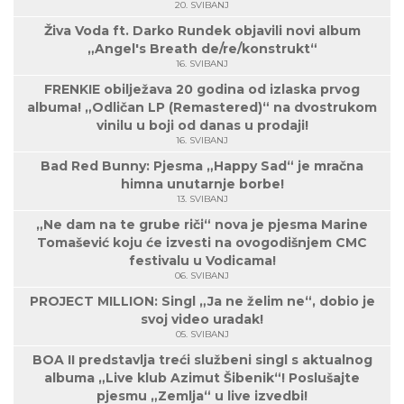
20. SVIBANJ
Živa Voda ft. Darko Rundek objavili novi album
„Angel's Breath de/re/konstrukt“
16. SVIBANJ
FRENKIE obilježava 20 godina od izlaska prvog
albuma! „Odličan LP (Remastered)“ na dvostrukom
vinilu u boji od danas u prodaji!
16. SVIBANJ
Bad Red Bunny: Pjesma „Happy Sad“ je mračna
himna unutarnje borbe!
13. SVIBANJ
„Ne dam na te grube riči“ nova je pjesma Marine
Tomašević koju će izvesti na ovogodišnjem CMC
festivalu u Vodicama!
06. SVIBANJ
PROJECT MILLION: Singl „Ja ne želim ne“, dobio je
svoj video uradak!
05. SVIBANJ
BOA II predstavlja treći službeni singl s aktualnog
albuma „Live klub Azimut Šibenik“! Poslušajte
pjesmu „Zemlja“ u live izvedbi!