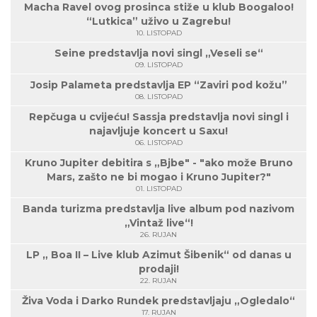
Macha Ravel ovog prosinca stiže u klub Boogaloo!
“Lutkica” uživo u Zagrebu!
10. LISTOPAD
Seine predstavlja novi singl „Veseli se“
09. LISTOPAD
Josip Palameta predstavlja EP “Zaviri pod kožu”
08. LISTOPAD
Repčuga u cvijeću! Sassja predstavlja novi singl i
najavljuje koncert u Saxu!
06. LISTOPAD
Kruno Jupiter debitira s „Bjbe" - "ako može Bruno
Mars, zašto ne bi mogao i Kruno Jupiter?"
01. LISTOPAD
Banda turizma predstavlja live album pod nazivom
„Vintaž live“!
26. RUJAN
LP „ Boa II – Live klub Azimut Šibenik“ od danas u
prodaji!
22. RUJAN
Živa Voda i Darko Rundek predstavljaju „Ogledalo“
17. RUJAN