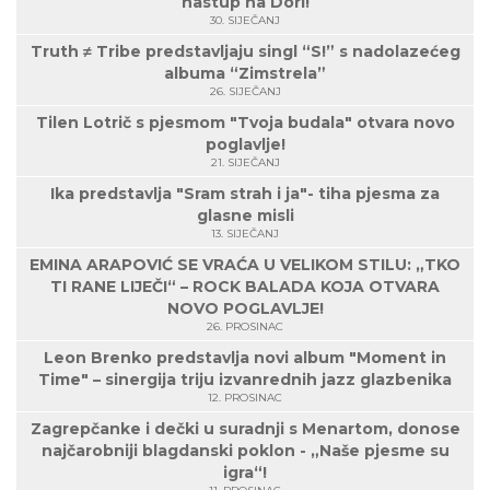
nastup na Dori!
30. SIJEČANJ
Truth ≠ Tribe predstavljaju singl “S!” s nadolazećeg
albuma “Zimstrela”
26. SIJEČANJ
Tilen Lotrič s pjesmom "Tvoja budala" otvara novo
poglavlje!
21. SIJEČANJ
Ika predstavlja "Sram strah i ja"- tiha pjesma za
glasne misli
13. SIJEČANJ
EMINA ARAPOVIĆ SE VRAĆA U VELIKOM STILU: „TKO
TI RANE LIJEČI“ – ROCK BALADA KOJA OTVARA
NOVO POGLAVLJE!
26. PROSINAC
Leon Brenko predstavlja novi album "Moment in
Time" – sinergija triju izvanrednih jazz glazbenika
12. PROSINAC
Zagrepčanke i dečki u suradnji s Menartom, donose
najčarobniji blagdanski poklon - „Naše pjesme su
igra“!