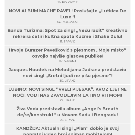
18. KOLOVOZ
NOVI ALBUM MACHE RAVEL! Poslušajte „Lutkica De
Luxe“!
06. KOLOVOZ
Banda Turizma: Spot za singl „Neću radit“ kreativno
rekreira četiri kultna spota Kuzme i Shake Zulu!
11. SRPANJ
Hrvoje Burazer Pavešković s pjesmom „Moje misto“
osvojio najviše glasova publike!
07. SRPANJ
Jacques Houdek na Melodijama Jadrana predstavio
novi singl „Sretni ljudi ne pišu pjesme“!
30. LIPANJ
LUBINO: NOVI SINGL “VRELI PIJESAK“, KROZ LJETNE
NOĆI, VODI NAS ZAVODLJIVIM LATINO RITMOM!
27. LIPANJ
Živa Voda predstavila album „Angel’s Breath
de/re/konstrukt“ u Novom Sadu i Beogradu!
26. LIPANJ
KANDŽIJA: Aktualni singl „Plan“ dobio je svoj
popratni video broj sniman mobitelom!