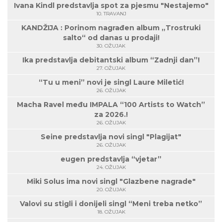
Ivana Kindl predstavlja spot za pjesmu "Nestajemo"
10. TRAVANJ
KANDŽIJA : Porinom nagrađen album „Trostruki
salto“ od danas u prodaji!
30. OŽUJAK
Ika predstavlja debitantski album “Zadnji dan”!
27. OŽUJAK
“Tu u meni” novi je singl Laure Miletić!
26. OŽUJAK
Macha Ravel među IMPALA “100 Artists to Watch”
za 2026.!
26. OŽUJAK
Seine predstavlja novi singl "Plagijat"
26. OŽUJAK
eugen predstavlja “vjetar”
24. OŽUJAK
Miki Solus ima novi singl "Glazbene nagrade"
20. OŽUJAK
Valovi su stigli i donijeli singl “Meni treba netko”
18. OŽUJAK