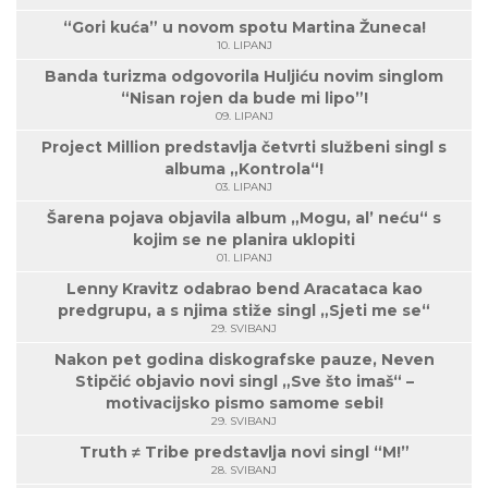
“Gori kuća” u novom spotu Martina Žuneca!
10. LIPANJ
Banda turizma odgovorila Huljiću novim singlom
“Nisan rojen da bude mi lipo”!
09. LIPANJ
Project Million predstavlja četvrti službeni singl s
albuma „Kontrola“!
03. LIPANJ
Šarena pojava objavila album „Mogu, al’ neću“ s
kojim se ne planira uklopiti
01. LIPANJ
Lenny Kravitz odabrao bend Aracataca kao
predgrupu, a s njima stiže singl „Sjeti me se“
29. SVIBANJ
Nakon pet godina diskografske pauze, Neven
Stipčić objavio novi singl „Sve što imaš“ –
motivacijsko pismo samome sebi!
29. SVIBANJ
Truth ≠ Tribe predstavlja novi singl “M!”
28. SVIBANJ