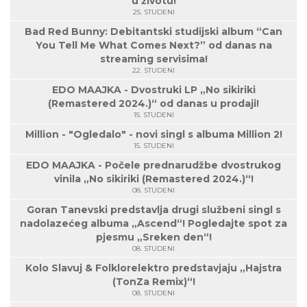
u životu!
25. STUDENI
Bad Red Bunny: Debitantski studijski album “Can
You Tell Me What Comes Next?” od danas na
streaming servisima!
22. STUDENI
EDO MAAJKA - Dvostruki LP „No sikiriki
(Remastered 2024.)“ od danas u prodaji!
15. STUDENI
Million - "Ogledalo" - novi singl s albuma Million 2!
15. STUDENI
EDO MAAJKA - Počele prednarudžbe dvostrukog
vinila „No sikiriki (Remastered 2024.)“!
08. STUDENI
Goran Tanevski predstavlja drugi službeni singl s
nadolazećeg albuma „Ascend“! Pogledajte spot za
pjesmu „Sreken den“!
08. STUDENI
Kolo Slavuj & Folklorelektro predstavjaju „Hajstra
(TonZa Remix)“!
08. STUDENI