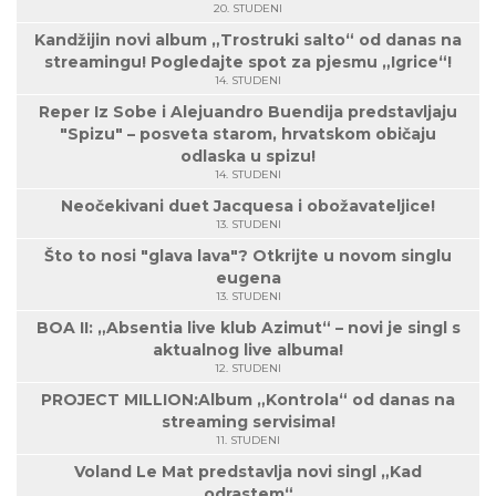
20. STUDENI
Kandžijin novi album „Trostruki salto“ od danas na
streamingu! Pogledajte spot za pjesmu „Igrice“!
14. STUDENI
Reper Iz Sobe i Alejuandro Buendija predstavljaju
"Spizu" – posveta starom, hrvatskom običaju
odlaska u spizu!
14. STUDENI
Neočekivani duet Jacquesa i obožavateljice!
13. STUDENI
Što to nosi "glava lava"? Otkrijte u novom singlu
eugena
13. STUDENI
BOA II: „Absentia live klub Azimut“ – novi je singl s
aktualnog live albuma!
12. STUDENI
PROJECT MILLION:Album „Kontrola“ od danas na
streaming servisima!
11. STUDENI
Voland Le Mat predstavlja novi singl „Kad
odrastem“