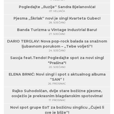
Pogledajte „Iluzije“ Sandra Bjelanovića!
07. VELJAČA
Pjesma „Škrlak“ novi je singl Kvarteta Gubec!
28. SIJEČANJ
Banda Turizma u Vintage Industrial Baru!
27. SIJEČANJ
DARIO TERGLAV: Nova pop-rock balada sa snažnom
ljubavnom porukom – „Tebe voljeti“!
24. SIJEČANJ
Sassja feat.Tendo! Pogledajte spot za novi singl
"Prašina"!
20. SIJEČANJ
ELENA BRNIĆ: Novi singl i spot s aktualnog albuma
“SAN“ !
26. PROSINAC
Rajko Suhodolčan, dvije stare božićne pjesme,
osvježio je prekrasnim blagdanskim spotovima!
17. PROSINAC
Novi spot grupe EoT za božićnu singlicu „Čuješ li
sve je bliže“!