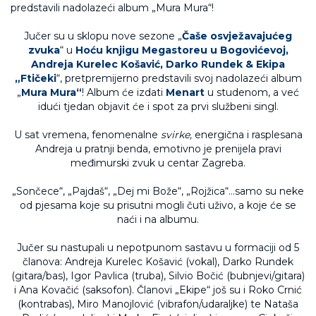
Jučer su u sklopu nove sezone „
Čaše osvježavajućeg
zvuka
“ u
Hoću knjigu Megastoreu u Bogovićevoj,
Andreja Kurelec Košavić, Darko Rundek & Ekipa
„Ftičeki
“, pretpremijerno predstavili svoj nadolazeći album
„
Mura Mura“
! Album će izdati
Menart
u studenom, a već
idući tjedan objavit će i spot za prvi službeni singl.
U sat vremena, fenomenalne
svirke,
energična i rasplesana
Andreja u pratnji benda, emotivno je prenijela pravi
međimurski zvuk u centar Zagreba.
„Sončece“, „Pajdaš“, „Dej mi Bože“, „Rojžica“…samo su neke
od pjesama koje su prisutni mogli čuti uživo, a koje će se
naći i na albumu.
Jučer su nastupali u nepotpunom sastavu u formaciji od 5
članova: Andreja Kurelec Košavić (vokal), Darko Rundek
(gitara/bas), Igor Pavlica (truba), Silvio Bočić (bubnjevi/gitara)
i Ana Kovačić (saksofon). Članovi „Ekipe“ još su i Roko Crnić
(kontrabas), Miro Manojlović (vibrafon/udaraljke) te Nataša