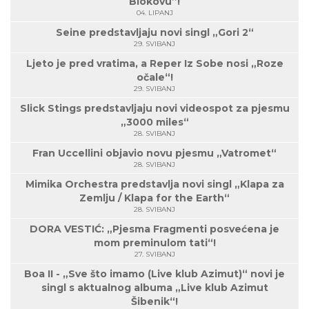
Biokovu”!
04. LIPANJ
Seine predstavljaju novi singl „Gori 2“
29. SVIBANJ
Ljeto je pred vratima, a Reper Iz Sobe nosi „Roze
očale“!
29. SVIBANJ
Slick Stings predstavljaju novi videospot za pjesmu
„3000 miles“
28. SVIBANJ
Fran Uccellini objavio novu pjesmu „Vatromet“
28. SVIBANJ
Mimika Orchestra predstavlja novi singl „Klapa za
Zemlju / Klapa for the Earth“
28. SVIBANJ
DORA VESTIĆ: „Pjesma Fragmenti posvećena je
mom preminulom tati“!
27. SVIBANJ
Boa II - „Sve što imamo (Live klub Azimut)“ novi je
singl s aktualnog albuma „Live klub Azimut
Šibenik“!