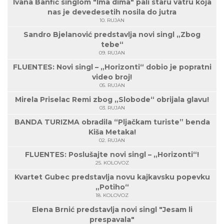
Ivana Banfić singlom "Ima dima" pali staru vatru koja
nas je devedesetih nosila do jutra
10. RUJAN
Sandro Bjelanović predstavlja novi singl „Zbog
tebe“
09. RUJAN
FLUENTES: Novi singl – „Horizonti“ dobio je popratni
video broj!
05. RUJAN
Mirela Priselac Remi zbog „Slobode“ obrijala glavu!
03. RUJAN
BANDA TURIZMA obradila “Pljačkam turiste” benda
Kiša Metaka!
02. RUJAN
FLUENTES: Poslušajte novi singl – „Horizonti“!
25. KOLOVOZ
Kvartet Gubec predstavlja novu kajkavsku popevku
„Potiho“
18. KOLOVOZ
Elena Brnić predstavlja novi singl "Jesam li
prespavala"