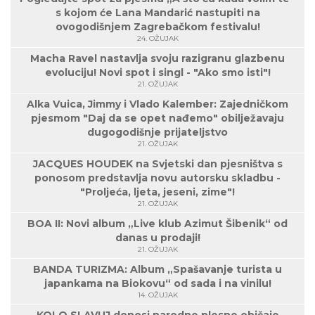
s kojom će Lana Mandarić nastupiti na
ovogodišnjem Zagrebačkom festivalu!
24. OŽUJAK
Macha Ravel nastavlja svoju razigranu glazbenu
evoluciju! Novi spot i singl - "Ako smo isti"!
21. OŽUJAK
Alka Vuica, Jimmy i Vlado Kalember: Zajedničkom
pjesmom "Daj da se opet nađemo" obilježavaju
dugogodišnje prijateljstvo
21. OŽUJAK
JACQUES HOUDEK na Svjetski dan pjesništva s
ponosom predstavlja novu autorsku skladbu -
"Proljeća, ljeta, jeseni, zime"!
21. OŽUJAK
BOA II: Novi album „Live klub Azimut Šibenik“ od
danas u prodaji!
21. OŽUJAK
BANDA TURIZMA: Album „Spašavanje turista u
japankama na Biokovu“ od sada i na vinilu!
14. OŽUJAK