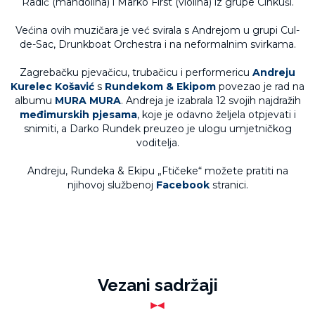
Radić (mandolina) i Marko First (violina) iz grupe Cinkuši.
Većina ovih muzičara je već svirala s Andrejom u grupi Cul-
de-Sac, Drunkboat Orchestra i na neformalnim svirkama.
Zagrebačku pjevačicu, trubačicu i performericu
Andreju
Kurelec Košavić
s
Rundekom &
Ekipom
povezao je rad na
albumu
MURA MURA
. Andreja je izabrala 12 svojih najdražih
međimurskih pjesama
, koje je odavno željela otpjevati i
snimiti, a Darko Rundek preuzeo je ulogu umjetničkog
voditelja.
Andreju, Rundeka & Ekipu „Ftičeke“ možete pratiti na
njihovoj službenoj
Facebook
stranici.
Vezani sadržaji