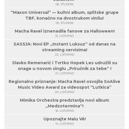
06. STUDENI
“Maxon Universal” — kultni album, splitske grupe
TBF, konačno na dvostrukom vinilu!
05. STUDENI
Macha Ravel iznenadila fanove za Halloween!
31. LISTOPAD
SASSJA: Novi EP „Instant Luksuz“ od danas na
streaming servisima!
22. LISTOPAD
Slavko Remenarić i Tvrtko Hopek Les udružili su
snage u novom singlu „Priručnik za tebe“ !
21. LISTOPAD
Regionalno priznanje: Macha Ravel osvojila SoAlive
Music Video Award za videospot “Lutkica”
20. LISTOPAD
Mimika Orchestra predstavlja novi album
„Medzotermina“!
16. LISTOPAD
Upoznajte Maiu Vë!
14. LISTOPAD