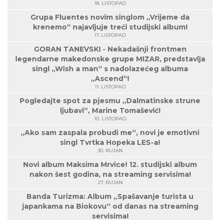
18. LISTOPAD
Grupa Fluentes novim singlom „Vrijeme da
krenemo“ najavljuje treći studijski album!
17. LISTOPAD
GORAN TANEVSKI - Nekadašnji frontmen
legendarne makedonske grupe MIZAR, predstavlja
singl „Wish a man“ s nadolazećeg albuma
„Ascend“!
11. LISTOPAD
Pogledajte spot za pjesmu „Dalmatinske strune
ljubavi“, Marine Tomašević!
10. LISTOPAD
„Ako sam zaspala probudi me“, novi je emotivni
singl Tvrtka Hopeka LES-a!
30. RUJAN
Novi album Maksima Mrvice! 12. studijski album
nakon šest godina, na streaming servisima!
27. RUJAN
Banda Turizma: Album „Spašavanje turista u
japankama na Biokovu“ od danas na streaming
servisima!