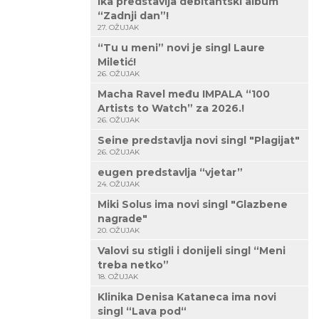
Ika predstavlja debitantski album
“Zadnji dan”!
27. OŽUJAK
“Tu u meni” novi je singl Laure
Miletić!
26. OŽUJAK
Macha Ravel među IMPALA “100
Artists to Watch” za 2026.!
26. OŽUJAK
Seine predstavlja novi singl "Plagijat"
26. OŽUJAK
eugen predstavlja “vjetar”
24. OŽUJAK
Miki Solus ima novi singl "Glazbene
nagrade"
20. OŽUJAK
Valovi su stigli i donijeli singl “Meni
treba netko”
18. OŽUJAK
Klinika Denisa Kataneca ima novi
singl “Lava pod“