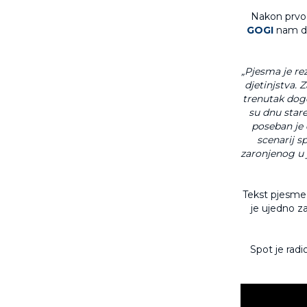
Nakon prvo
GOGI
nam do
„Pjesma je re
djetinjstva. 
trenutak dogo
su dnu stare
poseban je 
scenarij sp
zaronjenog u j
Tekst pjesme 
je ujedno z
Spot je radi