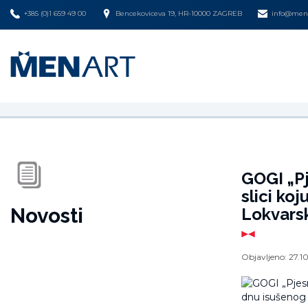
+385 (0)1 659 49 00
Bencekoviceva 19, HR-10000 ZAGREB
info@mena
GOGI „Pj
slici ko
Novosti
Lokvarsk
Objavljeno:
27.1