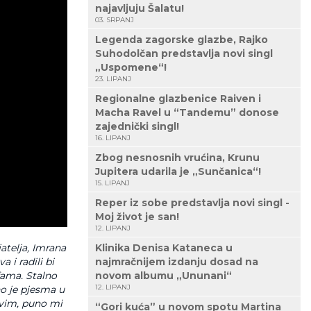
najavljuju Šalatu!
03. SRPANJ
Legenda zagorske glazbe, Rajko
Suhodolčan predstavlja novi singl
„Uspomene“!
23. LIPANJ
Regionalne glazbenice Raiven i
Macha Ravel u “Tandemu” donose
zajednički singl!
16. LIPANJ
Zbog nesnosnih vrućina, Krunu
Jupitera udarila je „Sunčanica“!
15. LIPANJ
Reper iz sobe predstavlja novi singl -
Moj život je san!
12. LIPANJ
Klinika Denisa Kataneca u
jatelja, Imrana
najmračnijem izdanju dosad na
 i radili bi
novom albumu „Ununani“
fama. Stalno
12. LIPANJ
no je pjesma u
ivim, puno mi
“Gori kuća” u novom spotu Martina