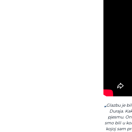
„
Glazbu je bil
Duraja. Kak
pjesmu. On 
smo bili u ko
kojoj sam pr