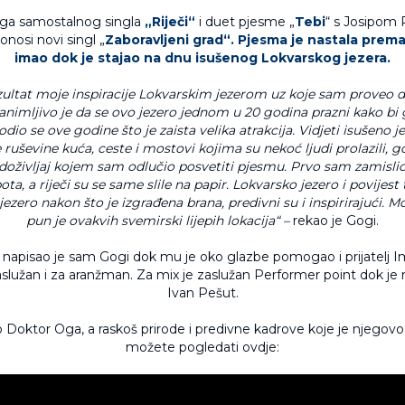
ga samostalnog singla
„Riječi“
i duet pjesme „
Tebi
“ s Josipom
nosi novi singl „
Zaboravljeni grad“. Pjesma je nastala prema s
imao dok je stajao na dnu isušenog Lokvarskog jezera.
zultat moje inspiracije Lokvarskim jezerom uz koje sam proveo 
Zanimljivo je da se ovo jezero jednom u 20 godina prazni kako bi ga
dio se ove godine što je zaista velika atrakcija. Vidjeti isušeno j
 ruševine kuća, ceste i mostovi kojima su nekoć ljudi prolazili, gdj
doživljaj kojem sam odlučio posvetiti pjesmu. Prvo sam zamislio s
ota, a riječi su se same slile na papir. Lokvarsko jezero i povijes
ezero nakon što je izgrađena brana, predivni su i inspirirajući. M
pun je ovakvih svemirski lijepih lokacija“ –
rekao je Gogi.
napisao je sam Gogi dok mu je oko glazbe pomogao i prijatelj Im
aslužan i za aranžman. Za mix je zaslužan Performer point dok je 
Ivan Pešut.
o Doktor Oga, a raskoš prirode i predivne kadrove koje je njegovo
možete pogledati ovdje: