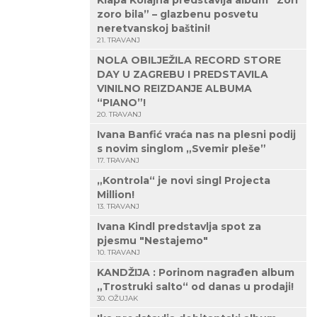
Klapa Kolajna predstavlja album “Zori
zoro bila” – glazbenu posvetu
neretvanskoj baštini!
21. TRAVANJ
NOLA OBILJEŽILA RECORD STORE
DAY U ZAGREBU I PREDSTAVILA
VINILNO REIZDANJE ALBUMA
“PIANO”!
20. TRAVANJ
Ivana Banfić vraća nas na plesni podij
s novim singlom „Svemir pleše”
17. TRAVANJ
„Kontrola“ je novi singl Projecta
Million!
13. TRAVANJ
Ivana Kindl predstavlja spot za
pjesmu "Nestajemo"
10. TRAVANJ
KANDŽIJA : Porinom nagrađen album
„Trostruki salto“ od danas u prodaji!
30. OŽUJAK