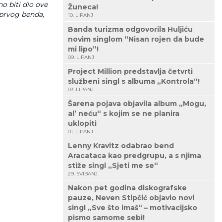
o biti dio ove
Žuneca!
 prvog benda,
10. LIPANJ
Banda turizma odgovorila Huljiću
novim singlom “Nisan rojen da bude
mi lipo”!
09. LIPANJ
Project Million predstavlja četvrti
službeni singl s albuma „Kontrola“!
03. LIPANJ
Šarena pojava objavila album „Mogu,
al’ neću“ s kojim se ne planira
uklopiti
01. LIPANJ
Lenny Kravitz odabrao bend
Aracataca kao predgrupu, a s njima
stiže singl „Sjeti me se“
29. SVIBANJ
Nakon pet godina diskografske
pauze, Neven Stipčić objavio novi
singl „Sve što imaš“ – motivacijsko
pismo samome sebi!