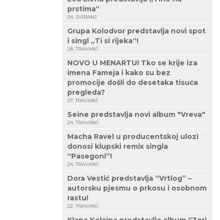
prstima“
04. SVIBANJ
Grupa Kolodvor predstavlja novi spot
i singl „Ti si rijeka“!
28. TRAVANJ
NOVO U MENARTU! Tko se krije iza
imena Fameja i kako su bez
promocije došli do desetaka tisuća
pregleda?
27. TRAVANJ
Seine predstavlja novi album "Vreva"
24. TRAVANJ
Macha Ravel u producentskoj ulozi
donosi klupski remix singla
“Pasegoni”!
24. TRAVANJ
Dora Vestić predstavlja “Vrtlog” –
autorsku pjesmu o prkosu i osobnom
rastu!
22. TRAVANJ