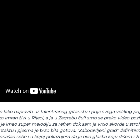
o lako napraviti uz talentiranog gitaristu i prije svega velikog pri
o Imran živi u Rijeci, a ja u Zagrebu čuli smo se preko video poziva
je imao super melodiju za refren dok sam ja vrtio akorde u stro
ntaktu i pjesma je brzo bila gotova. "Zaboravljeni grad" definitiv
onašao sebe i u kojoj pokazujem da je ovo glazba koju dišem i ž