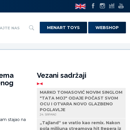
MENART TOYS
WEBSHOP
AJTE NAS
rema
Vezani sadržaji
enog
MARKO TOMASOVIĆ NOVIM SINGLOM
"TATA MOJ" ODAJE POČAST SVOM
OCU I OTVARA NOVO GLAZBENO
POGLAVLJE
24. SRPANJ
„Tajland“ se vratio kao remix. Nakon
pola milijuna streamova hit Repera iz