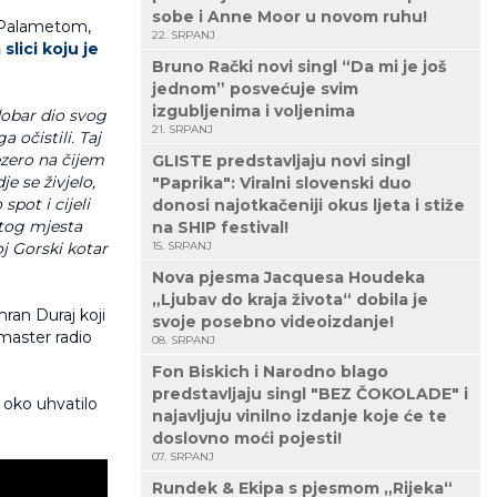
sobe i Anne Moor u novom ruhu!
 Palametom,
22. SRPANJ
lici koju je
Bruno Rački novi singl “Da mi je još
jednom” posvećuje svim
izgubljenima i voljenima
dobar dio svog
21. SRPANJ
 očistili. Taj
ezero na čijem
GLISTE predstavljaju novi singl
e se živjelo,
"Paprika": Viralni slovenski duo
pot i cijeli
donosi najotkačeniji okus ljeta i stiže
t tog mjesta
na SHIP festival!
oj Gorski kotar
15. SRPANJ
Nova pjesma Jacquesa Houdeka
„Ljubav do kraja života“ dobila je
ran Duraj koji
svoje posebno videoizdanje!
master radio
08. SRPANJ
Fon Biskich i Narodno blago
predstavljaju singl "BEZ ČOKOLADE" i
 oko uhvatilo
najavljuju vinilno izdanje koje će te
doslovno moći pojesti!
07. SRPANJ
Rundek & Ekipa s pjesmom „Rijeka“