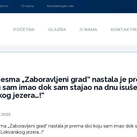
rt.hr
O nama
Kontaktirajte nas
POČETNA
GLAZBA
O NAMA
KONTAKTIR
esma „Zaboravljeni grad“ nastala je p
ju sam imao dok sam stajao na dnu isuš
og jezera…!“
0.2023.