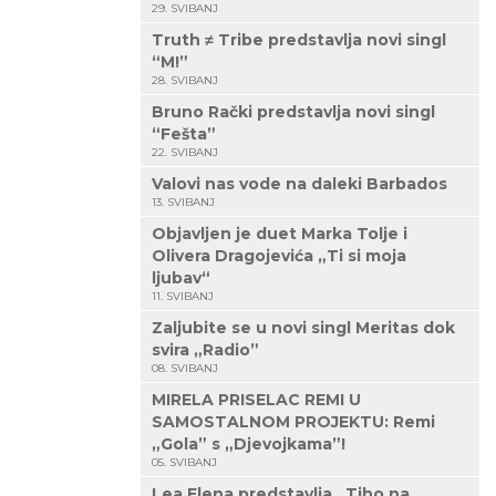
29. SVIBANJ
Truth ≠ Tribe predstavlja novi singl
“M!”
28. SVIBANJ
Bruno Rački predstavlja novi singl
“Fešta”
22. SVIBANJ
Valovi nas vode na daleki Barbados
13. SVIBANJ
Objavljen je duet Marka Tolje i
Olivera Dragojevića „Ti si moja
ljubav“
11. SVIBANJ
Zaljubite se u novi singl Meritas dok
svira „Radio”
08. SVIBANJ
MIRELA PRISELAC REMI U
SAMOSTALNOM PROJEKTU: Remi
„Gola” s „Djevojkama”!
05. SVIBANJ
Lea Elena predstavlja „Tiho na