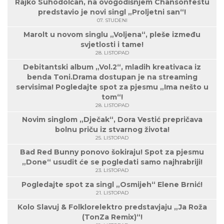
Rajko Suhodolčan, na ovogodišnjem Chansonfestu
predstavio je novi singl „Proljetni san“!
07. STUDENI
Marolt u novom singlu „Voljena“, pleše između
svjetlosti i tame!
28. LISTOPAD
Debitantski album „Vol.2“, mladih kreativaca iz
benda Toni.Drama dostupan je na streaming
servisima! Pogledajte spot za pjesmu „Ima nešto u
tom“!
28. LISTOPAD
Novim singlom „Dječak“, Dora Vestić prepričava
bolnu priču iz stvarnog života!
25. LISTOPAD
Bad Red Bunny ponovo šokiraju! Spot za pjesmu
„Done“ usudit će se pogledati samo najhrabriji!
23. LISTOPAD
Pogledajte spot za singl „Osmijeh“ Elene Brnić!
21. LISTOPAD
Kolo Slavuj & Folklorelektro predstavjaju „Ja Roža
(TonZa Remix)“!