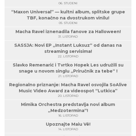
06. STUDENI
“Maxon Universal” — kultni album, splitske grupe
TBF, konačno na dvostrukom vinilu!
05. STUDENI
Macha Ravel iznenadila fanove za Halloween!
31. LISTOPAD
SASSJA: Novi EP „Instant Luksuz“ od danas na
streaming servisima!
22. LISTOPAD
Slavko Remenarić i Tvrtko Hopek Les udružili su
snage u novom singlu „Priručnik za tebe“ !
21. LISTOPAD
Regionalno priznanje: Macha Ravel osvojila SoAlive
Music Video Award za videospot “Lutkica”
20. LISTOPAD
Mimika Orchestra predstavlja novi album
„Medzotermina“!
16. LISTOPAD
Upoznajte Maiu Vë!
14. LISTOPAD