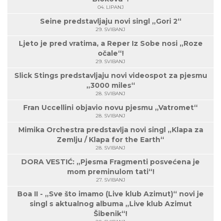
04. LIPANJ
Seine predstavljaju novi singl „Gori 2“
29. SVIBANJ
Ljeto je pred vratima, a Reper Iz Sobe nosi „Roze
očale“!
29. SVIBANJ
Slick Stings predstavljaju novi videospot za pjesmu
„3000 miles“
28. SVIBANJ
Fran Uccellini objavio novu pjesmu „Vatromet“
28. SVIBANJ
Mimika Orchestra predstavlja novi singl „Klapa za
Zemlju / Klapa for the Earth“
28. SVIBANJ
DORA VESTIĆ: „Pjesma Fragmenti posvećena je
mom preminulom tati“!
27. SVIBANJ
Boa II - „Sve što imamo (Live klub Azimut)“ novi je
singl s aktualnog albuma „Live klub Azimut
Šibenik“!