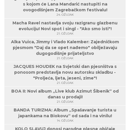
s kojom će Lana Mandarić nastupiti na
ovogodišnjem Zagrebačkom festivalu!
24. OŽUJAK
Macha Ravel nastavlja svoju razigranu glazbenu
evoluciju! Novi spot i singl - "Ako smo isti"!
21. OŽUJAK
Alka Vuica, Jimmy i Vlado Kalember: Zajedničkom
pjesmom "Daj da se opet nađemo" obilježavaju
dugogodišnje prijateljstvo
21. OŽUJAK
JACQUES HOUDEK na Svjetski dan pjesništva s
ponosom predstavlja novu autorsku skladbu -
"Proljeća, ljeta, jeseni, zime"!
21. OŽUJAK
BOA II: Novi album „Live klub Azimut Šibenik“ od
danas u prodaji!
21. OŽUJAK
BANDA TURIZMA: Album „Spašavanje turista u
japankama na Biokovu“ od sada i na vinilu!
14. OŽUJAK
KOLO SLAVUJ donosi narodne plesne običaje