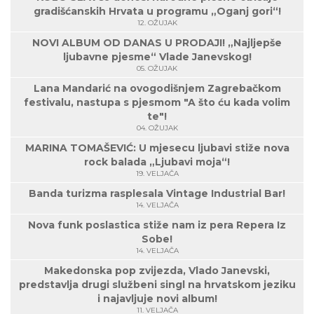
gradišćanskih Hrvata u programu „Oganj gori“!
12. OŽUJAK
NOVI ALBUM OD DANAS U PRODAJI! „Najljepše
ljubavne pjesme“ Vlade Janevskog!
05. OŽUJAK
Lana Mandarić na ovogodišnjem Zagrebačkom
festivalu, nastupa s pjesmom "A što ću kada volim
te"!
04. OŽUJAK
MARINA TOMAŠEVIĆ: U mjesecu ljubavi stiže nova
rock balada „Ljubavi moja“!
19. VELJAČA
Banda turizma rasplesala Vintage Industrial Bar!
14. VELJAČA
Nova funk poslastica stiže nam iz pera Repera Iz
Sobe!
14. VELJAČA
Makedonska pop zvijezda, Vlado Janevski,
predstavlja drugi službeni singl na hrvatskom jeziku
i najavljuje novi album!
11. VELJAČA