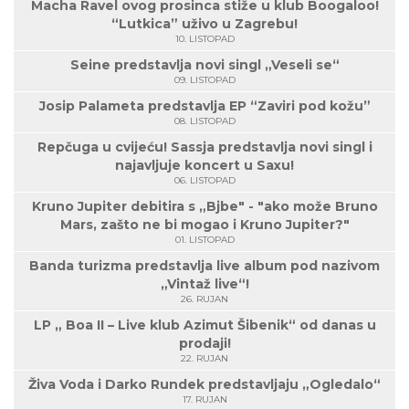
Macha Ravel ovog prosinca stiže u klub Boogaloo!
“Lutkica” uživo u Zagrebu!
10. LISTOPAD
Seine predstavlja novi singl „Veseli se“
09. LISTOPAD
Josip Palameta predstavlja EP “Zaviri pod kožu”
08. LISTOPAD
Repčuga u cvijeću! Sassja predstavlja novi singl i
najavljuje koncert u Saxu!
06. LISTOPAD
Kruno Jupiter debitira s „Bjbe" - "ako može Bruno
Mars, zašto ne bi mogao i Kruno Jupiter?"
01. LISTOPAD
Banda turizma predstavlja live album pod nazivom
„Vintaž live“!
26. RUJAN
LP „ Boa II – Live klub Azimut Šibenik“ od danas u
prodaji!
22. RUJAN
Živa Voda i Darko Rundek predstavljaju „Ogledalo“
17. RUJAN