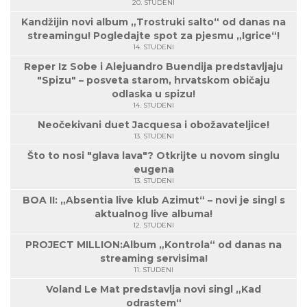
20. STUDENI
Kandžijin novi album „Trostruki salto“ od danas na
streamingu! Pogledajte spot za pjesmu „Igrice“!
14. STUDENI
Reper Iz Sobe i Alejuandro Buendija predstavljaju
"Spizu" – posveta starom, hrvatskom običaju
odlaska u spizu!
14. STUDENI
Neočekivani duet Jacquesa i obožavateljice!
13. STUDENI
Što to nosi "glava lava"? Otkrijte u novom singlu
eugena
13. STUDENI
BOA II: „Absentia live klub Azimut“ – novi je singl s
aktualnog live albuma!
12. STUDENI
PROJECT MILLION:Album „Kontrola“ od danas na
streaming servisima!
11. STUDENI
Voland Le Mat predstavlja novi singl „Kad
odrastem“