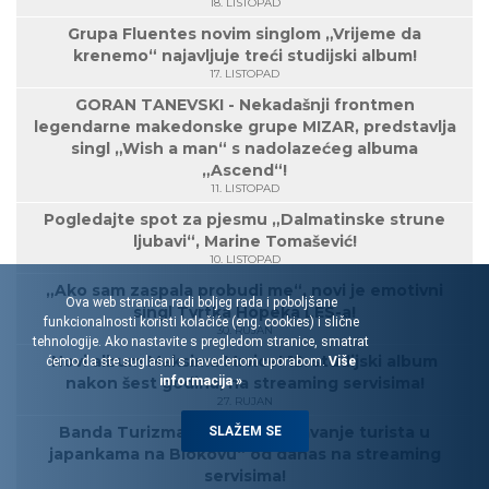
18. LISTOPAD
Grupa Fluentes novim singlom „Vrijeme da
krenemo“ najavljuje treći studijski album!
17. LISTOPAD
GORAN TANEVSKI - Nekadašnji frontmen
legendarne makedonske grupe MIZAR, predstavlja
singl „Wish a man“ s nadolazećeg albuma
„Ascend“!
11. LISTOPAD
Pogledajte spot za pjesmu „Dalmatinske strune
ljubavi“, Marine Tomašević!
10. LISTOPAD
„Ako sam zaspala probudi me“, novi je emotivni
Ova web stranica radi boljeg rada i poboljšane
singl Tvrtka Hopeka LES-a!
funkcionalnosti koristi kolačiće (eng. cookies) i slične
30. RUJAN
tehnologije. Ako nastavite s pregledom stranice, smatrat
Novi album Maksima Mrvice! 12. studijski album
ćemo da ste suglasni s navedenom uporabom.
Više
informacija »
nakon šest godina, na streaming servisima!
27. RUJAN
Banda Turizma: Album „Spašavanje turista u
SLAŽEM SE
japankama na Biokovu“ od danas na streaming
servisima!