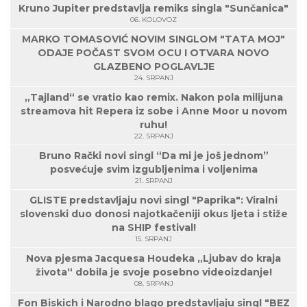
Kruno Jupiter predstavlja remiks singla "Sunčanica"
06. KOLOVOZ
MARKO TOMASOVIĆ NOVIM SINGLOM "TATA MOJ"
ODAJE POČAST SVOM OCU I OTVARA NOVO
GLAZBENO POGLAVLJE
24. SRPANJ
„Tajland“ se vratio kao remix. Nakon pola milijuna
streamova hit Repera iz sobe i Anne Moor u novom
ruhu!
22. SRPANJ
Bruno Rački novi singl “Da mi je još jednom”
posvećuje svim izgubljenima i voljenima
21. SRPANJ
GLISTE predstavljaju novi singl "Paprika": Viralni
slovenski duo donosi najotkačeniji okus ljeta i stiže
na SHIP festival!
15. SRPANJ
Nova pjesma Jacquesa Houdeka „Ljubav do kraja
života“ dobila je svoje posebno videoizdanje!
08. SRPANJ
Fon Biskich i Narodno blago predstavljaju singl "BEZ