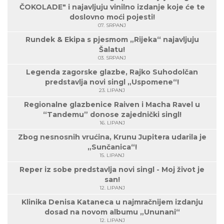
ČOKOLADE" i najavljuju vinilno izdanje koje će te
doslovno moći pojesti!
07. SRPANJ
Rundek & Ekipa s pjesmom „Rijeka“ najavljuju
Šalatu!
03. SRPANJ
Legenda zagorske glazbe, Rajko Suhodolčan
predstavlja novi singl „Uspomene“!
23. LIPANJ
Regionalne glazbenice Raiven i Macha Ravel u
“Tandemu” donose zajednički singl!
16. LIPANJ
Zbog nesnosnih vrućina, Krunu Jupitera udarila je
„Sunčanica“!
15. LIPANJ
Reper iz sobe predstavlja novi singl - Moj život je
san!
12. LIPANJ
Klinika Denisa Kataneca u najmračnijem izdanju
dosad na novom albumu „Ununani“
12. LIPANJ