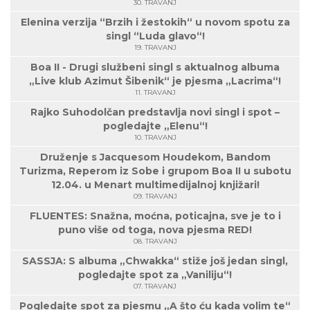
30. TRAVANJ
Elenina verzija “Brzih i žestokih“ u novom spotu za
singl “Luda glavo“!
19. TRAVANJ
Boa II - Drugi službeni singl s aktualnog albuma
„Live klub Azimut Šibenik“ je pjesma „Lacrima“!
11. TRAVANJ
Rajko Suhodolčan predstavlja novi singl i spot –
pogledajte „Elenu“!
10. TRAVANJ
Druženje s Jacquesom Houdekom, Bandom
Turizma, Reperom iz Sobe i grupom Boa II u subotu
12.04. u Menart multimedijalnoj knjižari!
09. TRAVANJ
FLUENTES: Snažna, moćna, poticajna, sve je to i
puno više od toga, nova pjesma RED!
08. TRAVANJ
SASSJA: S albuma „Chwakka“ stiže još jedan singl,
pogledajte spot za „Vaniliju“!
07. TRAVANJ
Pogledajte spot za pjesmu „A što ću kada volim te“