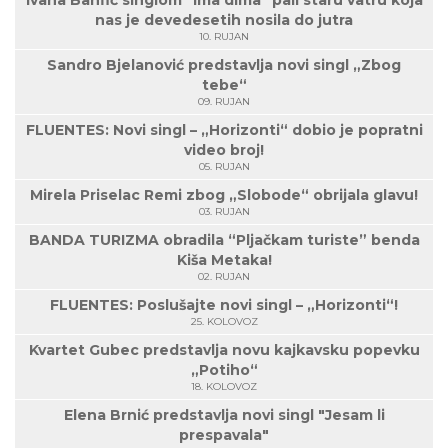
Ivana Banfić singlom "Ima dima" pali staru vatru koja
nas je devedesetih nosila do jutra
10. RUJAN
Sandro Bjelanović predstavlja novi singl „Zbog
tebe“
09. RUJAN
FLUENTES: Novi singl – „Horizonti“ dobio je popratni
video broj!
05. RUJAN
Mirela Priselac Remi zbog „Slobode“ obrijala glavu!
03. RUJAN
BANDA TURIZMA obradila “Pljačkam turiste” benda
Kiša Metaka!
02. RUJAN
FLUENTES: Poslušajte novi singl – „Horizonti“!
25. KOLOVOZ
Kvartet Gubec predstavlja novu kajkavsku popevku
„Potiho“
18. KOLOVOZ
Elena Brnić predstavlja novi singl "Jesam li
prespavala"