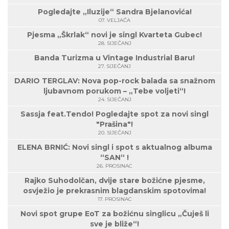
Pogledajte „Iluzije“ Sandra Bjelanovića!
07. VELJAČA
Pjesma „Škrlak“ novi je singl Kvarteta Gubec!
28. SIJEČANJ
Banda Turizma u Vintage Industrial Baru!
27. SIJEČANJ
DARIO TERGLAV: Nova pop-rock balada sa snažnom
ljubavnom porukom – „Tebe voljeti“!
24. SIJEČANJ
Sassja feat.Tendo! Pogledajte spot za novi singl
"Prašina"!
20. SIJEČANJ
ELENA BRNIĆ: Novi singl i spot s aktualnog albuma
“SAN“ !
26. PROSINAC
Rajko Suhodolčan, dvije stare božićne pjesme,
osvježio je prekrasnim blagdanskim spotovima!
17. PROSINAC
Novi spot grupe EoT za božićnu singlicu „Čuješ li
sve je bliže“!