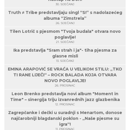
30. SIJEČANJ
Truth ≠ Tribe predstavljaju singl “S!” s nadolazećeg
albuma “Zimstrela”
26. SIJEČANJ
Tilen Lotrič s pjesmom "Tvoja budala" otvara novo
poglavlje!
21. SIJEČANJ
Ika predstavlja "Sram strah i ja"- tiha pjesma za
glasne misli
13. SIJEČANJ
EMINA ARAPOVIĆ SE VRAĆA U VELIKOM STILU: „TKO
TI RANE LIJEČI“ – ROCK BALADA KOJA OTVARA
NOVO POGLAVLJE!
26. PROSINAC
Leon Brenko predstavlja novi album "Moment in
Time" – sinergija triju izvanrednih jazz glazbenika
12. PROSINAC
Zagrepčanke i dečki u suradnji s Menartom, donose
najčarobniji blagdanski poklon - „Naše pjesme su
igra“!
11. PROSINAC