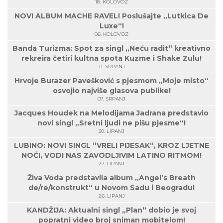
18. KOLOVOZ
NOVI ALBUM MACHE RAVEL! Poslušajte „Lutkica De
Luxe“!
06. KOLOVOZ
Banda Turizma: Spot za singl „Neću radit“ kreativno
rekreira četiri kultna spota Kuzme i Shake Zulu!
11. SRPANJ
Hrvoje Burazer Pavešković s pjesmom „Moje misto“
osvojio najviše glasova publike!
07. SRPANJ
Jacques Houdek na Melodijama Jadrana predstavio
novi singl „Sretni ljudi ne pišu pjesme“!
30. LIPANJ
LUBINO: NOVI SINGL “VRELI PIJESAK“, KROZ LJETNE
NOĆI, VODI NAS ZAVODLJIVIM LATINO RITMOM!
27. LIPANJ
Živa Voda predstavila album „Angel’s Breath
de/re/konstrukt“ u Novom Sadu i Beogradu!
26. LIPANJ
KANDŽIJA: Aktualni singl „Plan“ dobio je svoj
popratni video broj sniman mobitelom!