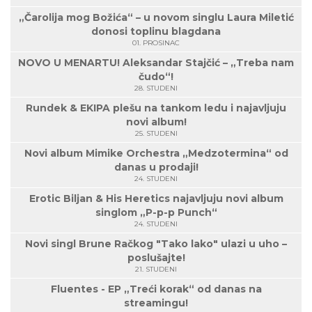
„Čarolija mog Božića“ – u novom singlu Laura Miletić
donosi toplinu blagdana
01. PROSINAC
NOVO U MENARTU! Aleksandar Stajčić – „Treba nam
čudo“!
28. STUDENI
Rundek & EKIPA plešu na tankom ledu i najavljuju
novi album!
25. STUDENI
Novi album Mimike Orchestra „Medzotermina“ od
danas u prodaji!
24. STUDENI
Erotic Biljan & His Heretics najavljuju novi album
singlom „P-p-p Punch“
24. STUDENI
Novi singl Brune Račkog "Tako lako" ulazi u uho –
poslušajte!
21. STUDENI
Fluentes - EP „Treći korak“ od danas na
streamingu!