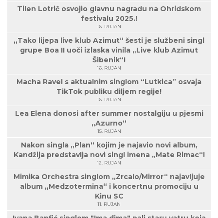
Tilen Lotrič osvojio glavnu nagradu na Ohridskom
festivalu 2025.!
16. RUJAN
„Tako lijepa live klub Azimut“ šesti je službeni singl
grupe Boa II uoči izlaska vinila „Live klub Azimut
Šibenik“!
16. RUJAN
Macha Ravel s aktualnim singlom “Lutkica” osvaja
TikTok publiku diljem regije!
16. RUJAN
Lea Elena donosi after summer nostalgiju u pjesmi
„Azurno“
15. RUJAN
Nakon singla „Plan“ kojim je najavio novi album,
Kandžija predstavlja novi singl imena „Mate Rimac“!
12. RUJAN
Mimika Orchestra singlom „Zrcalo/Mirror“ najavljuje
album „Medzotermina“ i koncertnu promociju u
Kinu SC
11. RUJAN