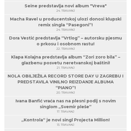
Seine predstavlja novi album "Vreva"
24. TRAVANJ
Macha Ravel u producentskoj ulozi donosi klupski
remix singla “Pasegoni”!
24. TRAVANJ
Dora Vestić predstavlja “Vrtlog” – autorsku pjesmu
o prkosu i osobnom rastu!
22. TRAVANJ
Klapa Kolajna predstavlja album “Zori zoro bila” –
glazbenu posvetu neretvanskoj baštini!
21. TRAVANJ
NOLA OBILJEŽILA RECORD STORE DAY U ZAGREBU I
PREDSTAVILA VINILNO REIZDANJE ALBUMA
“PIANO”!
20. TRAVANJ
Ivana Banfić vraća nas na plesni podij s novim
singlom „Svemir pleše”
17. TRAVANJ
„Kontrola“ je novi singl Projecta Million!
13. TRAVANJ