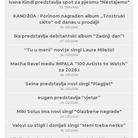
Ivana Kindl predstavlja spot za pjesmu "Nestajemo"
10. TRAVANJ
KANDŽIJA : Porinom nagrađen album „Trostruki
salto“ od danas u prodaji!
30. OŽUJAK
Ika predstavlja debitantski album “Zadnji dan”!
27. OŽUJAK
“Tu u meni” novi je singl Laure Miletić!
26. OŽUJAK
Macha Ravel među IMPALA “100 Artists to Watch”
za 2026.!
26. OŽUJAK
Seine predstavlja novi singl "Plagijat"
26. OŽUJAK
eugen predstavlja “vjetar”
24. OŽUJAK
Miki Solus ima novi singl "Glazbene nagrade"
20. OŽUJAK
Valovi su stigli i donijeli singl “Meni treba netko”
18. OŽUJAK