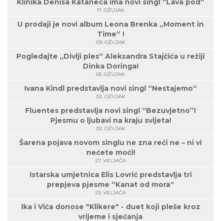
Klinika Denisa Kataneca ima novi singl “Lava pod“
17. OŽUJAK
U prodaji je novi album Leona Brenka „Moment in
Time“ !
09. OŽUJAK
Pogledajte „Divlji ples“ Aleksandra Stajčića u režiji
Dinka Doringa!
05. OŽUJAK
Ivana Kindl predstavlja novi singl “Nestajemo“
02. OŽUJAK
Fluentes predstavlja novi singl “Bezuvjetno”!
Pjesmu o ljubavi na kraju svijeta!
02. OŽUJAK
Šarena pojava novom singlu ne zna reći ne – ni vi
nećete moći!
27. VELJAČA
Istarska umjetnica Elis Lovrić predstavlja tri
prepjeva pjesme “Kanat od mora“
23. VELJAČA
Ika i Vića donose "Klikere" - duet koji pleše kroz
vrijeme i sjećanja