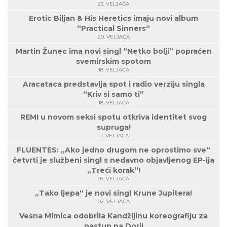
23. VELJAČA
Erotic Biljan & His Heretics imaju novi album
“Practical Sinners“
20. VELJAČA
Martin Žunec ima novi singl “Netko bolji” popraćen
svemirskim spotom
18. VELJAČA
Aracataca predstavlja spot i radio verziju singla
“Kriv si samo ti”
18. VELJAČA
REMI u novom seksi spotu otkriva identitet svog
supruga!
11. VELJAČA
FLUENTES: „Ako jedno drugom ne oprostimo sve“
četvrti je službeni singl s nedavno objavljenog EP-ija
„Treći korak“!
05. VELJAČA
„Tako ljepa“ je novi singl Krune Jupitera!
02. VELJAČA
Vesna Mimica odobrila Kandžijinu koreografiju za
nastup na Dori!