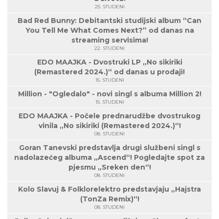
25. STUDENI
Bad Red Bunny: Debitantski studijski album “Can
You Tell Me What Comes Next?” od danas na
streaming servisima!
22. STUDENI
EDO MAAJKA - Dvostruki LP „No sikiriki
(Remastered 2024.)“ od danas u prodaji!
15. STUDENI
Million - "Ogledalo" - novi singl s albuma Million 2!
15. STUDENI
EDO MAAJKA - Počele prednarudžbe dvostrukog
vinila „No sikiriki (Remastered 2024.)“!
08. STUDENI
Goran Tanevski predstavlja drugi službeni singl s
nadolazećeg albuma „Ascend“! Pogledajte spot za
pjesmu „Sreken den“!
08. STUDENI
Kolo Slavuj & Folklorelektro predstavjaju „Hajstra
(TonZa Remix)“!
08. STUDENI