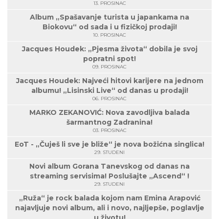
13. PROSINAC
Album „Spašavanje turista u japankama na
Biokovu“ od sada i u fizičkoj prodaji!
10. PROSINAC
Jacques Houdek: „Pjesma života“ dobila je svoj
popratni spot!
09. PROSINAC
Jacques Houdek: Najveći hitovi karijere na jednom
albumu! „Lisinski Live“ od danas u prodaji!
06. PROSINAC
MARKO ZEKANOVIĆ: Nova zavodljiva balada
šarmantnog Zadranina!
03. PROSINAC
EoT - „Čuješ li sve je bliže“ je nova božićna singlica!
29. STUDENI
Novi album Gorana Tanevskog od danas na
streaming servisima! Poslušajte „Ascend“ !
29. STUDENI
„Ruža“ je rock balada kojom nam Emina Arapović
najavljuje novi album, ali i novo, najljepše, poglavlje
u životu!