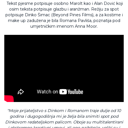
Tekst pjesme potpisuje osobno Marolt kao i Alan Dović koji
osim teksta potpisuje glazbu i aranžman. Režiju za spot
potpisuje Dinko Šimac (Beyond Pines Films), a za kostime i
make up zadužena je bila Romana Pavliša, poznatija pod
umjetničkim imenom Anna Moor.
"Moje prijateljstvo s Dinkom i Romanom traje dulje od 10
godina i dugogodišnja mi je želja bila snimiti spot pod
Dinkovom redateljskom palicom. Oboje su multitalentirani
i ekstremno kreativni umovi, ali ono najbitnije, veliki su i