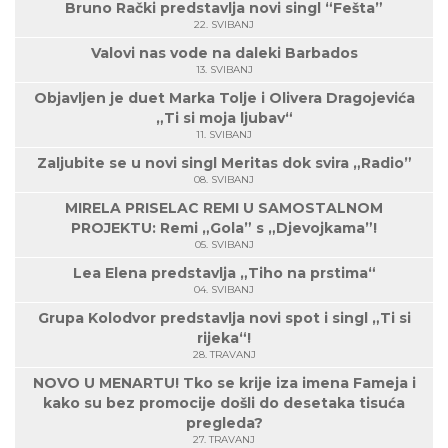
Bruno Rački predstavlja novi singl “Fešta”
22. SVIBANJ
Valovi nas vode na daleki Barbados
13. SVIBANJ
Objavljen je duet Marka Tolje i Olivera Dragojevića
„Ti si moja ljubav“
11. SVIBANJ
Zaljubite se u novi singl Meritas dok svira „Radio”
08. SVIBANJ
MIRELA PRISELAC REMI U SAMOSTALNOM
PROJEKTU: Remi „Gola” s „Djevojkama”!
05. SVIBANJ
Lea Elena predstavlja „Tiho na prstima“
04. SVIBANJ
Grupa Kolodvor predstavlja novi spot i singl „Ti si
rijeka“!
28. TRAVANJ
NOVO U MENARTU! Tko se krije iza imena Fameja i
kako su bez promocije došli do desetaka tisuća
pregleda?
27. TRAVANJ