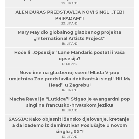
25. LIPANJ
ALEN ĐURAS PREDSTAVLJA NOVI SINGL „TEBI
PRIPADAM“!
23. LIPANJ
Mary May dio globalnog glazbenog projekta
„International Artists Project“
18. LIPANJ
Hoće li „Opsesija“ Lane Mandarić postati i vaša
opsesija?
17. LIPANJ
Novo ime na glazbenoj sceni! Mlada V-pop
umjetnica Zoe predstavila debitantski singl “Hit My
Head” u Zagrebu!
16. LIPANJ
Macha Ravel je “Lutkica”! Stigao je avangardni pop
singl na francusko-hrvatskom jeziku!
16. LIPANJ
SASSJA: Kako objasniti žensko djelovanje, kretanje,
a da izađemo iz deminutiva? Poslušajte u novom
singlu „XX“!
16. LIPANJ