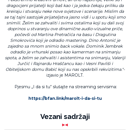
dragocjeni prijatelji koji baš kao i ja jedva čekaju priliku da
kreiraju i stvaraju neke nove svjetove i scenarije. Mislim da
se taj tajni sastojak prijateljstva jasno vidi i u spotu koji smo
snimili. Želim se zahvaliti i svima ostalima koji su dali svoj
doprinos u stvaranju ove dinamične audio-vizualne priče,
počevši od Martina Pretračića na basu i Dragutina
Smokrovića koji je odradio mastering. Dino Antonić je
zajedno sa mnom snimio back vokale. Dominik Jembrek
odradio je vrhunski posao kao kamerman na snimanju
spota, a želim se zahvaliti i asistentima na snimanju, Valeriji
Jurčić i Rajnardu Hraščancu kao i Vesni Pavliši i
Obiteljskom domu Babić koji su nas opskrbili rekvizitima."-
izjavio je MAROLT.
Pjesmu „I da si tu“ slušajte na streaming servisima:
https://bfan.link/marolt-i-da-si-tu
Vezani sadržaji