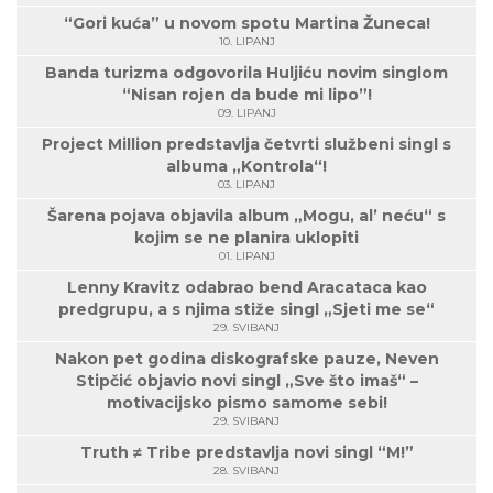
“Gori kuća” u novom spotu Martina Žuneca!
10. LIPANJ
Banda turizma odgovorila Huljiću novim singlom
“Nisan rojen da bude mi lipo”!
09. LIPANJ
Project Million predstavlja četvrti službeni singl s
albuma „Kontrola“!
03. LIPANJ
Šarena pojava objavila album „Mogu, al’ neću“ s
kojim se ne planira uklopiti
01. LIPANJ
Lenny Kravitz odabrao bend Aracataca kao
predgrupu, a s njima stiže singl „Sjeti me se“
29. SVIBANJ
Nakon pet godina diskografske pauze, Neven
Stipčić objavio novi singl „Sve što imaš“ –
motivacijsko pismo samome sebi!
29. SVIBANJ
Truth ≠ Tribe predstavlja novi singl “M!”
28. SVIBANJ