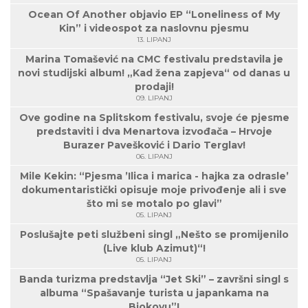
Ocean Of Another objavio EP “Loneliness of My
Kin” i videospot za naslovnu pjesmu
13. LIPANJ
Marina Tomašević na CMC festivalu predstavila je
novi studijski album! „Kad žena zapjeva“ od danas u
prodaji!
09. LIPANJ
Ove godine na Splitskom festivalu, svoje će pjesme
predstaviti i dva Menartova izvođača – Hrvoje
Burazer Pavešković i Dario Terglav!
06. LIPANJ
Mile Kekin: “Pjesma ’Ilica i marica - hajka za odrasle’
dokumentaristički opisuje moje privođenje ali i sve
što mi se motalo po glavi”
05. LIPANJ
Poslušajte peti službeni singl „Nešto se promijenilo
(Live klub Azimut)“!
05. LIPANJ
Banda turizma predstavlja “Jet Ski” – završni singl s
albuma “Spašavanje turista u japankama na
Biokovu”!