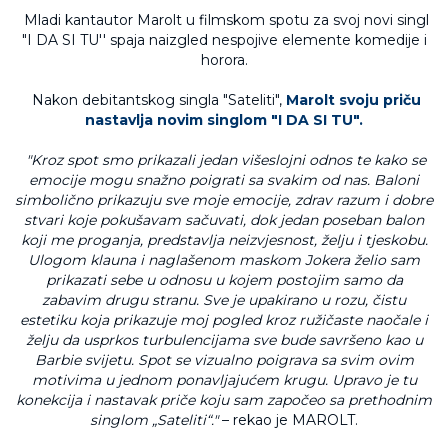
Mladi kantautor Marolt u filmskom spotu za svoj novi singl
"I DA SI TU'' spaja naizgled nespojive elemente komedije i
horora.
Nakon debitantskog singla "Sateliti",
Marolt svoju priču
nastavlja novim singlom "I DA SI TU".
"Kroz spot smo prikazali jedan višeslojni odnos te kako se
emocije mogu snažno poigrati sa svakim od nas. Baloni
simbolično prikazuju sve moje emocije, zdrav razum i dobre
stvari koje pokušavam sačuvati, dok jedan poseban balon
koji me proganja, predstavlja neizvjesnost, želju i tjeskobu.
Ulogom klauna i naglašenom maskom Jokera želio sam
prikazati sebe u odnosu u kojem postojim samo da
zabavim drugu stranu. Sve je upakirano u rozu, čistu
estetiku koja prikazuje moj pogled kroz ružičaste naočale i
želju da usprkos turbulencijama sve bude savršeno kao u
Barbie svijetu. Spot se vizualno poigrava sa svim ovim
motivima u jednom ponavljajućem krugu. Upravo je tu
konekcija i nastavak priče koju sam započeo sa prethodnim
singlom „Sateliti“."
– rekao je MAROLT.