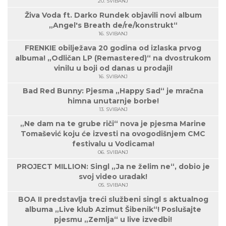
20. SVIBANJ
Živa Voda ft. Darko Rundek objavili novi album
„Angel's Breath de/re/konstrukt“
16. SVIBANJ
FRENKIE obilježava 20 godina od izlaska prvog
albuma! „Odličan LP (Remastered)“ na dvostrukom
vinilu u boji od danas u prodaji!
16. SVIBANJ
Bad Red Bunny: Pjesma „Happy Sad“ je mračna
himna unutarnje borbe!
13. SVIBANJ
„Ne dam na te grube riči“ nova je pjesma Marine
Tomašević koju će izvesti na ovogodišnjem CMC
festivalu u Vodicama!
06. SVIBANJ
PROJECT MILLION: Singl „Ja ne želim ne“, dobio je
svoj video uradak!
05. SVIBANJ
BOA II predstavlja treći službeni singl s aktualnog
albuma „Live klub Azimut Šibenik“! Poslušajte
pjesmu „Zemlja“ u live izvedbi!