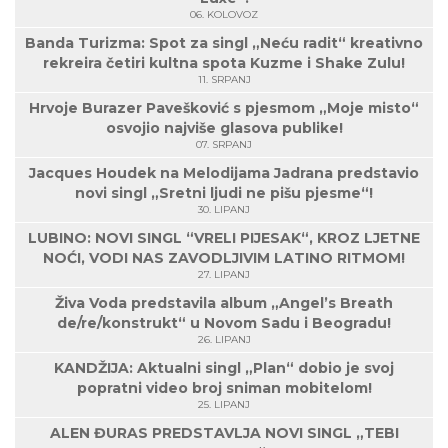
06. KOLOVOZ
Banda Turizma: Spot za singl „Neću radit“ kreativno
rekreira četiri kultna spota Kuzme i Shake Zulu!
11. SRPANJ
Hrvoje Burazer Pavešković s pjesmom „Moje misto“
osvojio najviše glasova publike!
07. SRPANJ
Jacques Houdek na Melodijama Jadrana predstavio
novi singl „Sretni ljudi ne pišu pjesme“!
30. LIPANJ
LUBINO: NOVI SINGL “VRELI PIJESAK“, KROZ LJETNE
NOĆI, VODI NAS ZAVODLJIVIM LATINO RITMOM!
27. LIPANJ
Živa Voda predstavila album „Angel’s Breath
de/re/konstrukt“ u Novom Sadu i Beogradu!
26. LIPANJ
KANDŽIJA: Aktualni singl „Plan“ dobio je svoj
popratni video broj sniman mobitelom!
25. LIPANJ
ALEN ĐURAS PREDSTAVLJA NOVI SINGL „TEBI