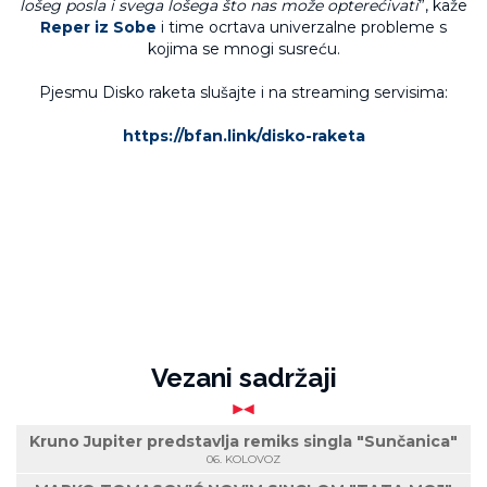
lošeg posla i svega lošega što nas može opterećivati
”, kaže
Reper iz Sobe
i time ocrtava univerzalne probleme s
kojima se mnogi susreću.
Pjesmu Disko raketa slušajte i na streaming servisima:
https://bfan.link/disko-raketa
Vezani sadržaji
Kruno Jupiter predstavlja remiks singla "Sunčanica"
06. KOLOVOZ