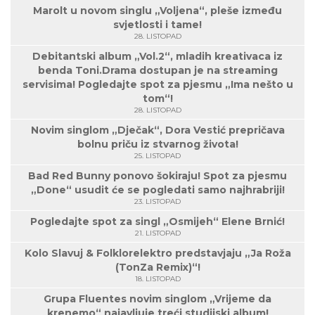
Marolt u novom singlu „Voljena“, pleše između
svjetlosti i tame!
28. LISTOPAD
Debitantski album „Vol.2“, mladih kreativaca iz
benda Toni.Drama dostupan je na streaming
servisima! Pogledajte spot za pjesmu „Ima nešto u
tom“!
28. LISTOPAD
Novim singlom „Dječak“, Dora Vestić prepričava
bolnu priču iz stvarnog života!
25. LISTOPAD
Bad Red Bunny ponovo šokiraju! Spot za pjesmu
„Done“ usudit će se pogledati samo najhrabriji!
23. LISTOPAD
Pogledajte spot za singl „Osmijeh“ Elene Brnić!
21. LISTOPAD
Kolo Slavuj & Folklorelektro predstavjaju „Ja Roža
(TonZa Remix)“!
18. LISTOPAD
Grupa Fluentes novim singlom „Vrijeme da
krenemo“ najavljuje treći studijski album!