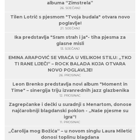
albuma “Zimstrela”
26. SIJEČANJ
Tilen Lotrič s pjesmom "Tvoja budala" otvara novo
poglavlje!
21. SIJEČANJ
Ika predstavlja "Sram strah i ja"- tiha pjesma za
glasne misli
13. SIJEČANJ
EMINA ARAPOVIĆ SE VRAĆA U VELIKOM STILU: „TKO
TI RANE LIJEČI“ – ROCK BALADA KOJA OTVARA
NOVO POGLAVLJE!
26. PROSINAC
Leon Brenko predstavlja novi album "Moment in
Time" – sinergija triju izvanrednih jazz glazbenika
12. PROSINAC
Zagrepčanke i dečki u suradnji s Menartom, donose
najčarobniji blagdanski poklon - „Naše pjesme su
igra“!
11. PROSINAC
„Čarolija mog Božića“ – u novom singlu Laura Miletić
donosi toplinu blagdana