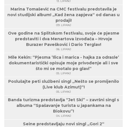
13. LIPANJ
Marina Tomašević na CMC festivalu predstavila je
novi studijski album! „Kad žena zapjeva“ od danas u
prodaji!
09. LIPANJ
Ove godine na Splitskom festivalu, svoje će pjesme
predstaviti i dva Menartova izvođača – Hrvoje
Burazer Pavešković i Dario Terglav!
06. LIPANJ
Mile Kekin: “Pjesma ’Ilica i marica - hajka za odrasle’
dokumentaristički opisuje moje privođenje ali i sve
što mi se motalo po glavi”
05. LIPANJ
Poslušajte peti službeni singl „Nešto se promijenilo
(Live klub Azimut)“!
05. LIPANJ
Banda turizma predstavlja “Jet Ski” – završni singl s
albuma “Spašavanje turista u japankama na
Biokovu”!
04. LIPANJ
Seine predstavljaju novi singl „Gori 2“