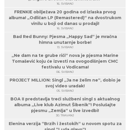
16. SVIBANJ
FRENKIE obilježava 20 godina od izlaska prvog
albuma! „Odličan LP (Remastered)“ na dvostrukom
vinilu u boji od danas u prodaji!
16. SVIBANJ
Bad Red Bunny: Pjesma „Happy Sad“ je mračna
himna unutarnje borbe!
13. SVIBANJ
„Ne dam na te grube riči“ nova je pjesma Marine
Tomašević koju će izvesti na ovogodišnjem CMC
festivalu u Vodicama!
06. SVIBANJ
PROJECT MILLION: Singl „Ja ne želim ne“, dobio je
svoj video uradak!
05. SVIBANJ
BOA II predstavlja treći službeni singl s aktualnog
albuma „Live klub Azimut Šibenik“! Poslušajte
pjesmu „Zemlja“ u live izvedbi!
30. TRAVANJ
Elenina verzija “Brzih i žestokih“ u novom spotu za
singl “Luda glavo“!