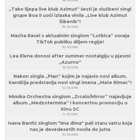
16. RUJAN
„Tako lijepa live klub Azimut“ šesti je službeni singl
grupe Boa II uoči izlaska vinila „Live klub Azimut
Šibenik“!
16. RUJAN
Macha Ravel s aktualnim singlom “Lutkica” osvaja
TikTok publiku diljem regije!
16. RUJAN
Lea Elena donosi after summer nostalgiju u pjesmi
„Azurno“
15. RUJAN
Nakon singla „Plan“ kojim je najavio novi album,
Kandžija predstavlja novi singl imena „Mate Rimac“!
12. RUJAN
Mimika Orchestra singlom „Zrcalo/Mirror“ najavljuje
album „Medzotermina“ i koncertnu promociju u
Kinu SC
11. RUJAN
Ivana Banfić singlom "Ima dima" pali staru vatru koja
nas je devedesetih nosila do jutra
10. RUJAN