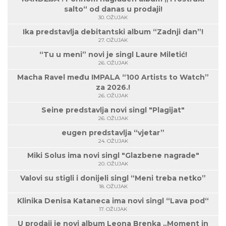
salto“ od danas u prodaji!
30. OŽUJAK
Ika predstavlja debitantski album “Zadnji dan”!
27. OŽUJAK
“Tu u meni” novi je singl Laure Miletić!
26. OŽUJAK
Macha Ravel među IMPALA “100 Artists to Watch”
za 2026.!
26. OŽUJAK
Seine predstavlja novi singl "Plagijat"
26. OŽUJAK
eugen predstavlja “vjetar”
24. OŽUJAK
Miki Solus ima novi singl "Glazbene nagrade"
20. OŽUJAK
Valovi su stigli i donijeli singl “Meni treba netko”
18. OŽUJAK
Klinika Denisa Kataneca ima novi singl “Lava pod“
17. OŽUJAK
U prodaji je novi album Leona Brenka „Moment in