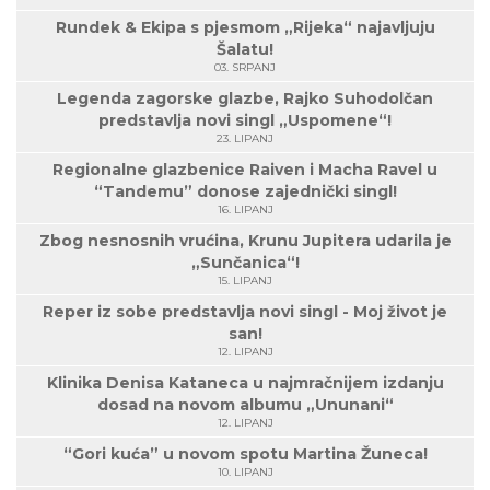
Rundek & Ekipa s pjesmom „Rijeka“ najavljuju
Šalatu!
03. SRPANJ
Legenda zagorske glazbe, Rajko Suhodolčan
predstavlja novi singl „Uspomene“!
23. LIPANJ
Regionalne glazbenice Raiven i Macha Ravel u
“Tandemu” donose zajednički singl!
16. LIPANJ
Zbog nesnosnih vrućina, Krunu Jupitera udarila je
„Sunčanica“!
15. LIPANJ
Reper iz sobe predstavlja novi singl - Moj život je
san!
12. LIPANJ
Klinika Denisa Kataneca u najmračnijem izdanju
dosad na novom albumu „Ununani“
12. LIPANJ
“Gori kuća” u novom spotu Martina Žuneca!
10. LIPANJ