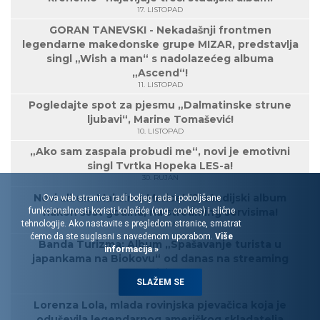
17. LISTOPAD
GORAN TANEVSKI - Nekadašnji frontmen
legendarne makedonske grupe MIZAR, predstavlja
singl „Wish a man“ s nadolazećeg albuma
„Ascend“!
11. LISTOPAD
Pogledajte spot za pjesmu „Dalmatinske strune
ljubavi“, Marine Tomašević!
10. LISTOPAD
„Ako sam zaspala probudi me“, novi je emotivni
singl Tvrtka Hopeka LES-a!
30. RUJAN
Novi album Maksima Mrvice! 12. studijski album
Ova web stranica radi boljeg rada i poboljšane
funkcionalnosti koristi kolačiće (eng. cookies) i slične
nakon šest godina, na streaming servisima!
tehnologije. Ako nastavite s pregledom stranice, smatrat
27. RUJAN
ćemo da ste suglasni s navedenom uporabom.
Više
Banda Turizma: Album „Spašavanje turista u
informacija »
japankama na Biokovu“ od danas na streaming
servisima!
SLAŽEM SE
27. RUJAN
Lorenza Lola, mlada rovinjska pjevačica koja je
oduševila legendarnog američkog skladatelja