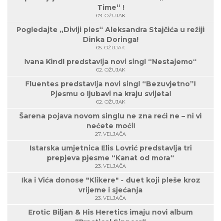
Time“ !
09. OŽUJAK
Pogledajte „Divlji ples“ Aleksandra Stajčića u režiji
Dinka Doringa!
05. OŽUJAK
Ivana Kindl predstavlja novi singl “Nestajemo“
02. OŽUJAK
Fluentes predstavlja novi singl “Bezuvjetno”!
Pjesmu o ljubavi na kraju svijeta!
02. OŽUJAK
Šarena pojava novom singlu ne zna reći ne – ni vi
nećete moći!
27. VELJAČA
Istarska umjetnica Elis Lovrić predstavlja tri
prepjeva pjesme “Kanat od mora“
23. VELJAČA
Ika i Vića donose "Klikere" - duet koji pleše kroz
vrijeme i sjećanja
23. VELJAČA
Erotic Biljan & His Heretics imaju novi album