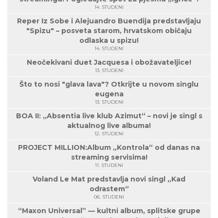
14. STUDENI
Reper Iz Sobe i Alejuandro Buendija predstavljaju
"Spizu" – posveta starom, hrvatskom običaju
odlaska u spizu!
14. STUDENI
Neočekivani duet Jacquesa i obožavateljice!
13. STUDENI
Što to nosi "glava lava"? Otkrijte u novom singlu
eugena
13. STUDENI
BOA II: „Absentia live klub Azimut“ – novi je singl s
aktualnog live albuma!
12. STUDENI
PROJECT MILLION:Album „Kontrola“ od danas na
streaming servisima!
11. STUDENI
Voland Le Mat predstavlja novi singl „Kad
odrastem“
06. STUDENI
“Maxon Universal” — kultni album, splitske grupe