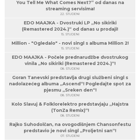
You Tell Me What Comes Next?” od danas na
streaming servisima!
22. STUDENI
EDO MAAJKA - Dvostruki LP „No sikiriki
(Remastered 2024.)“ od danas u prodaji!
15. STUDENI
Million - "Ogledalo" - novi singl s albuma Million 2!
15. STUDENI
EDO MAAJKA - Počele prednarudžbe dvostrukog
vinila „No sikiriki (Remastered 2024.)“!
08. STUDENI
Goran Tanevski predstavlja drugi službeni singl s
nadolazećeg albuma „Ascend“! Pogledajte spot za
pjesmu „Sreken den“!
08. STUDENI
Kolo Slavuj & Folklorelektro predstavjaju „Hajstra
(TonZa Remix)“!
08. STUDENI
Rajko Suhodolčan, na ovogodišnjem Chansonfestu
predstavio je novi singl „Proljetni san“!
07. STUDENI