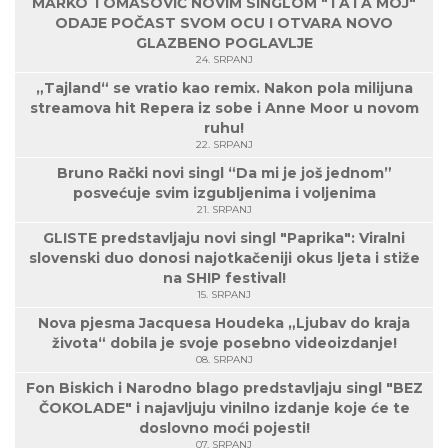
MARKO TOMASOVIĆ NOVIM SINGLOM "TATA MOJ"
ODAJE POČAST SVOM OCU I OTVARA NOVO
GLAZBENO POGLAVLJE
24. SRPANJ
„Tajland“ se vratio kao remix. Nakon pola milijuna
streamova hit Repera iz sobe i Anne Moor u novom
ruhu!
22. SRPANJ
Bruno Rački novi singl “Da mi je još jednom”
posvećuje svim izgubljenima i voljenima
21. SRPANJ
GLISTE predstavljaju novi singl "Paprika": Viralni
slovenski duo donosi najotkačeniji okus ljeta i stiže
na SHIP festival!
15. SRPANJ
Nova pjesma Jacquesa Houdeka „Ljubav do kraja
života“ dobila je svoje posebno videoizdanje!
08. SRPANJ
Fon Biskich i Narodno blago predstavljaju singl "BEZ
ČOKOLADE" i najavljuju vinilno izdanje koje će te
doslovno moći pojesti!
07. SRPANJ