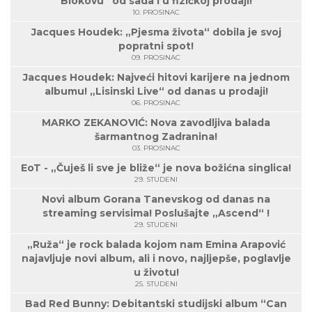
Biokovu“ od sada i u fizičkoj prodaji!
10. PROSINAC
Jacques Houdek: „Pjesma života“ dobila je svoj
popratni spot!
09. PROSINAC
Jacques Houdek: Najveći hitovi karijere na jednom
albumu! „Lisinski Live“ od danas u prodaji!
06. PROSINAC
MARKO ZEKANOVIĆ: Nova zavodljiva balada
šarmantnog Zadranina!
03. PROSINAC
EoT - „Čuješ li sve je bliže“ je nova božićna singlica!
29. STUDENI
Novi album Gorana Tanevskog od danas na
streaming servisima! Poslušajte „Ascend“ !
29. STUDENI
„Ruža“ je rock balada kojom nam Emina Arapović
najavljuje novi album, ali i novo, najljepše, poglavlje
u životu!
25. STUDENI
Bad Red Bunny: Debitantski studijski album “Can