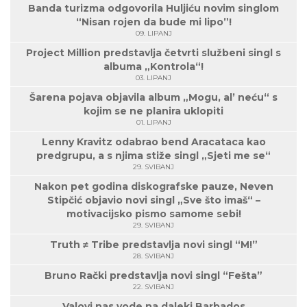
Banda turizma odgovorila Huljiću novim singlom
“Nisan rojen da bude mi lipo”!
09. LIPANJ
Project Million predstavlja četvrti službeni singl s
albuma „Kontrola“!
03. LIPANJ
Šarena pojava objavila album „Mogu, al’ neću“ s
kojim se ne planira uklopiti
01. LIPANJ
Lenny Kravitz odabrao bend Aracataca kao
predgrupu, a s njima stiže singl „Sjeti me se“
29. SVIBANJ
Nakon pet godina diskografske pauze, Neven
Stipčić objavio novi singl „Sve što imaš“ –
motivacijsko pismo samome sebi!
29. SVIBANJ
Truth ≠ Tribe predstavlja novi singl “M!”
28. SVIBANJ
Bruno Rački predstavlja novi singl “Fešta”
22. SVIBANJ
Valovi nas vode na daleki Barbados