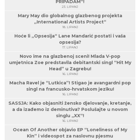
PRIPADAM“!
23. LIPANJ
Mary May dio globalnog glazbenog projekta
„International Artists Project“
18. LIPANJ
Hoće li „Opsesija“ Lane Mandarić postati i vaša
opsesija?
17. LIPANJ
Novo ime na glazbenoj sceni! Mlada V-pop
umjetnica Zoe predstavila debitantski singl “Hit My
Head” u Zagrebu!
16. LIPANJ
Macha Ravel je “Lutkica”! Stigao je avangardni pop
singl na francusko-hrvatskom jeziku!
16. LIPANJ
SASSJA: Kako objasniti žensko djelovanje, kretanje,
a da izađemo iz deminutiva? Poslušajte u novom
singlu „XX“!
16. LIPANJ
Ocean Of Another objavio EP “Loneliness of My
Kin” i videospot za naslovnu pjesmu