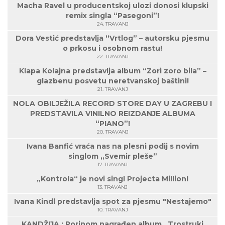
Macha Ravel u producentskoj ulozi donosi klupski
remix singla “Pasegoni”!
24. TRAVANJ
Dora Vestić predstavlja “Vrtlog” – autorsku pjesmu
o prkosu i osobnom rastu!
22. TRAVANJ
Klapa Kolajna predstavlja album “Zori zoro bila” –
glazbenu posvetu neretvanskoj baštini!
21. TRAVANJ
NOLA OBILJEŽILA RECORD STORE DAY U ZAGREBU I
PREDSTAVILA VINILNO REIZDANJE ALBUMA
“PIANO”!
20. TRAVANJ
Ivana Banfić vraća nas na plesni podij s novim
singlom „Svemir pleše”
17. TRAVANJ
„Kontrola“ je novi singl Projecta Million!
13. TRAVANJ
Ivana Kindl predstavlja spot za pjesmu "Nestajemo"
10. TRAVANJ
KANDŽIJA : Porinom nagrađen album „Trostruki