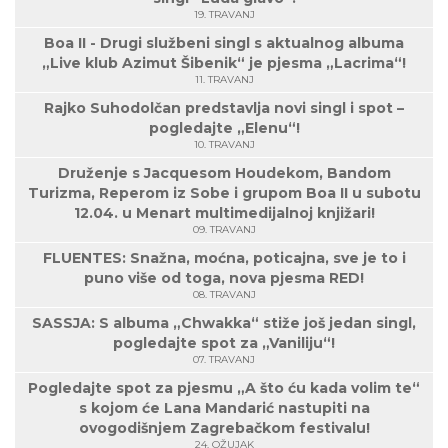
19. TRAVANJ
Boa II - Drugi službeni singl s aktualnog albuma
„Live klub Azimut Šibenik“ je pjesma „Lacrima“!
11. TRAVANJ
Rajko Suhodolčan predstavlja novi singl i spot –
pogledajte „Elenu“!
10. TRAVANJ
Druženje s Jacquesom Houdekom, Bandom
Turizma, Reperom iz Sobe i grupom Boa II u subotu
12.04. u Menart multimedijalnoj knjižari!
09. TRAVANJ
FLUENTES: Snažna, moćna, poticajna, sve je to i
puno više od toga, nova pjesma RED!
08. TRAVANJ
SASSJA: S albuma „Chwakka“ stiže još jedan singl,
pogledajte spot za „Vaniliju“!
07. TRAVANJ
Pogledajte spot za pjesmu „A što ću kada volim te“
s kojom će Lana Mandarić nastupiti na
ovogodišnjem Zagrebačkom festivalu!
24. OŽUJAK