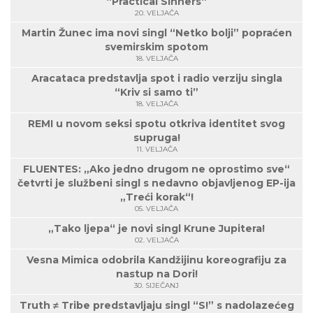
“Practical Sinners“
20. VELJAČA
Martin Žunec ima novi singl “Netko bolji” popraćen
svemirskim spotom
18. VELJAČA
Aracataca predstavlja spot i radio verziju singla
“Kriv si samo ti”
18. VELJAČA
REMI u novom seksi spotu otkriva identitet svog
supruga!
11. VELJAČA
FLUENTES: „Ako jedno drugom ne oprostimo sve“
četvrti je službeni singl s nedavno objavljenog EP-ija
„Treći korak“!
05. VELJAČA
„Tako ljepa“ je novi singl Krune Jupitera!
02. VELJAČA
Vesna Mimica odobrila Kandžijinu koreografiju za
nastup na Dori!
30. SIJEČANJ
Truth ≠ Tribe predstavljaju singl “S!” s nadolazećeg