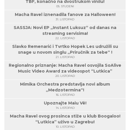
TBF, konačno na dvostrukom vinilu!
05. STUDENI
Macha Ravel iznenadila fanove za Halloween!
31. LISTOPAD
SASSJA: Novi EP „Instant Luksuz“ od danas na
streaming servisima!
22. LISTOPAD
Slavko Remenarić i Tvrtko Hopek Les udružili su
snage u novom singlu „Priručnik za tebe“ !
21. LISTOPAD
Regionalno priznanje: Macha Ravel osvojila SoAlive
Music Video Award za videospot “Lutkica”
20. LISTOPAD
Mimika Orchestra predstavlja novi album
„Medzotermina“!
16. LISTOPAD
Upoznajte Maiu Vë!
14. LISTOPAD
Macha Ravel ovog prosinca stiže u klub Boogaloo!
“Lutkica” uživo u Zagrebu!
10. LISTOPAD