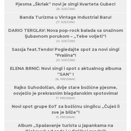
Pjesma „Škrlak“ novi je singl Kvarteta Gubec!
28. SIJEČANJ
Banda Turizma u Vintage Industrial Baru!
27. SIJEČANJ
DARIO TERGLAV: Nova pop-rock balada sa snažnom
ljubavnom porukom – „Tebe voljeti“!
24. SIJEČANJ
Sassja feat.Tendo! Pogledajte spot za novi singl
"Prašina"!
20. SIJEČANJ
ELENA BRNIĆ: Novi singl i spot s aktualnog albuma
“SAN“ !
26. PROSINAC
Rajko Suhodolčan, dvije stare božićne pjesme,
osvježio je prekrasnim blagdanskim spotovima!
17. PROSINAC
Novi spot grupe EoT za božićnu singlicu „Čuješ li
sve je bliže“!
13. PROSINAC
Album „Spašavanje turista u japankama na