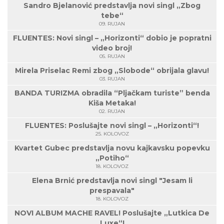
Sandro Bjelanović predstavlja novi singl „Zbog
tebe“
09. RUJAN
FLUENTES: Novi singl – „Horizonti“ dobio je popratni
video broj!
05. RUJAN
Mirela Priselac Remi zbog „Slobode“ obrijala glavu!
03. RUJAN
BANDA TURIZMA obradila “Pljačkam turiste” benda
Kiša Metaka!
02. RUJAN
FLUENTES: Poslušajte novi singl – „Horizonti“!
25. KOLOVOZ
Kvartet Gubec predstavlja novu kajkavsku popevku
„Potiho“
18. KOLOVOZ
Elena Brnić predstavlja novi singl "Jesam li
prespavala"
18. KOLOVOZ
NOVI ALBUM MACHE RAVEL! Poslušajte „Lutkica De
Luxe“!