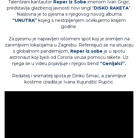
Talentirani kantautor
Reper iz Sobe
imenom Ivan Grgić,
predstavlja glazbenoj javnosti novi singl “
DISKO RAKETA
”.
Naslovna je to pjesma s njegovog novog albuma
“UNUTRA”
kojeg s nestrpljenjem očekujemo krajem
godine.
Za pjesmu je napravljen istoimeni spot koji je snimljen na
zanimljivim lokacijama u Zagrebu. Referirajući se na situaciju
s globalnom pandemijom,
Reper iz sobe
je u spotu
astronaut koji bježi od Corona virusa pomoću rakete. Uz
njega se u videu pojavljuje i njegov bend
“Genijalci”.
Redatelj i snimatelj spota je Dinko Šimac, a zanimljive
kostime izradila je Ivana Kujundžić Rupčić.