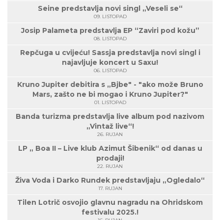
Seine predstavlja novi singl „Veseli se“
09. LISTOPAD
Josip Palameta predstavlja EP “Zaviri pod kožu”
08. LISTOPAD
Repčuga u cvijeću! Sassja predstavlja novi singl i
najavljuje koncert u Saxu!
06. LISTOPAD
Kruno Jupiter debitira s „Bjbe" - "ako može Bruno
Mars, zašto ne bi mogao i Kruno Jupiter?"
01. LISTOPAD
Banda turizma predstavlja live album pod nazivom
„Vintaž live“!
26. RUJAN
LP „ Boa II – Live klub Azimut Šibenik“ od danas u
prodaji!
22. RUJAN
Živa Voda i Darko Rundek predstavljaju „Ogledalo“
17. RUJAN
Tilen Lotrič osvojio glavnu nagradu na Ohridskom
festivalu 2025.!