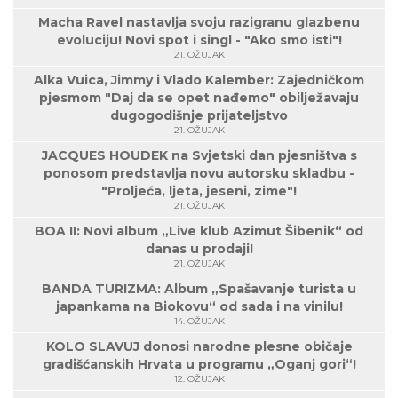
Macha Ravel nastavlja svoju razigranu glazbenu
evoluciju! Novi spot i singl - "Ako smo isti"!
21. OŽUJAK
Alka Vuica, Jimmy i Vlado Kalember: Zajedničkom
pjesmom "Daj da se opet nađemo" obilježavaju
dugogodišnje prijateljstvo
21. OŽUJAK
JACQUES HOUDEK na Svjetski dan pjesništva s
ponosom predstavlja novu autorsku skladbu -
"Proljeća, ljeta, jeseni, zime"!
21. OŽUJAK
BOA II: Novi album „Live klub Azimut Šibenik“ od
danas u prodaji!
21. OŽUJAK
BANDA TURIZMA: Album „Spašavanje turista u
japankama na Biokovu“ od sada i na vinilu!
14. OŽUJAK
KOLO SLAVUJ donosi narodne plesne običaje
gradišćanskih Hrvata u programu „Oganj gori“!
12. OŽUJAK