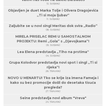
13. SVIBANJ
Objavljen je duet Marka Tolje i Olivera Dragojevića
„Ti si moja ljubav“
11. SVIBANJ
Zaljubite se u novi singl Meritas dok svira „Radio”
08. SVIBANJ
MIRELA PRISELAC REMI U SAMOSTALNOM
PROJEKTU: Remi „Gola” s „Djevojkama”!
05. SVIBANJ
Lea Elena predstavlja „Tiho na prstima“
04. SVIBANJ
Grupa Kolodvor predstavlja novi spot i singl „Ti si
rijeka“!
28. TRAVANJ
NOVO U MENARTU! Tko se krije iza imena Fameja i
kako su bez promocije došli do desetaka tisuća
pregleda?
27. TRAVANJ
Seine predstavlja novi album "Vreva"
24. TRAVANJ