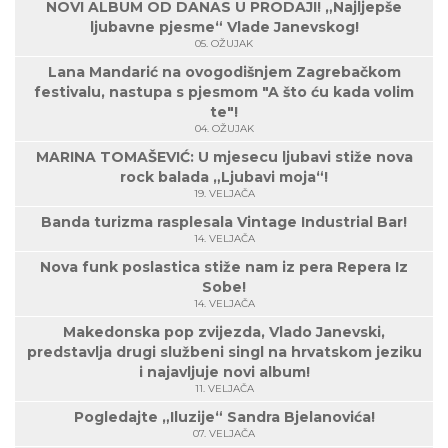
NOVI ALBUM OD DANAS U PRODAJI! „Najljepše
ljubavne pjesme“ Vlade Janevskog!
05. OŽUJAK
Lana Mandarić na ovogodišnjem Zagrebačkom
festivalu, nastupa s pjesmom "A što ću kada volim
te"!
04. OŽUJAK
MARINA TOMAŠEVIĆ: U mjesecu ljubavi stiže nova
rock balada „Ljubavi moja“!
19. VELJAČA
Banda turizma rasplesala Vintage Industrial Bar!
14. VELJAČA
Nova funk poslastica stiže nam iz pera Repera Iz
Sobe!
14. VELJAČA
Makedonska pop zvijezda, Vlado Janevski,
predstavlja drugi službeni singl na hrvatskom jeziku
i najavljuje novi album!
11. VELJAČA
Pogledajte „Iluzije“ Sandra Bjelanovića!
07. VELJAČA