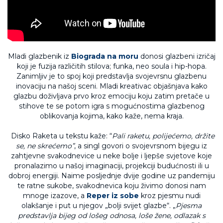
Mladi glazbenik iz
Biograda na moru
donosi glazbeni izričaj
koji je fuzija različitih stilova; funka, neo soula i hip-hopa.
Zanimljiv je to spoj koji predstavlja svojevrsnu glazbenu
inovaciju na našoj sceni. Mladi kreativac objašnjava kako
glazbu doživljava prvo kroz emociju koju zatim pretače u
stihove te se potom igra s mogućnostima glazbenog
oblikovanja kojima, kako kaže, nema kraja.
Disko Raketa u tekstu kaže: “
Pali raketu, polijećemo, držite
se, ne skrećemo”
, a singl govori o svojevrsnom bijegu iz
zahtjevne svakodnevice u neke bolje i ljepše svjetove koje
pronalazimo u našoj imaginaciji, projekciji budućnosti ili u
dobroj energiji. Naime posljednje dvije godine uz pandemiju
te ratne sukobe, svakodnevica koju živimo donosi nam
mnoge izazove, a
Reper iz sobe
kroz pjesmu nudi
olakšanje i put u njegov „bolji svijet glazbe“. „
Pjesma
predstavlja bijeg od lošeg odnosa, loše žene, odlazak s