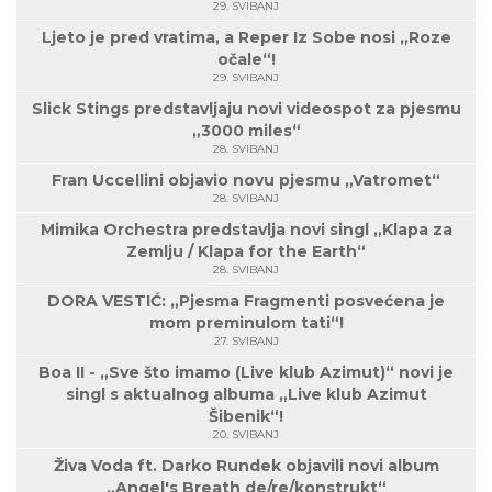
29. SVIBANJ
Ljeto je pred vratima, a Reper Iz Sobe nosi „Roze
očale“!
29. SVIBANJ
Slick Stings predstavljaju novi videospot za pjesmu
„3000 miles“
28. SVIBANJ
Fran Uccellini objavio novu pjesmu „Vatromet“
28. SVIBANJ
Mimika Orchestra predstavlja novi singl „Klapa za
Zemlju / Klapa for the Earth“
28. SVIBANJ
DORA VESTIĆ: „Pjesma Fragmenti posvećena je
mom preminulom tati“!
27. SVIBANJ
Boa II - „Sve što imamo (Live klub Azimut)“ novi je
singl s aktualnog albuma „Live klub Azimut
Šibenik“!
20. SVIBANJ
Živa Voda ft. Darko Rundek objavili novi album
„Angel's Breath de/re/konstrukt“