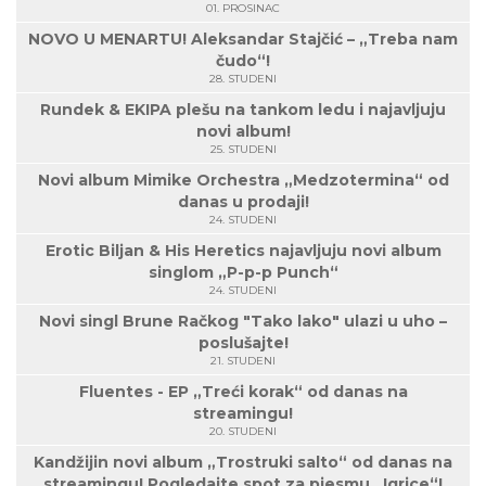
01. PROSINAC
NOVO U MENARTU! Aleksandar Stajčić – „Treba nam
čudo“!
28. STUDENI
Rundek & EKIPA plešu na tankom ledu i najavljuju
novi album!
25. STUDENI
Novi album Mimike Orchestra „Medzotermina“ od
danas u prodaji!
24. STUDENI
Erotic Biljan & His Heretics najavljuju novi album
singlom „P-p-p Punch“
24. STUDENI
Novi singl Brune Račkog "Tako lako" ulazi u uho –
poslušajte!
21. STUDENI
Fluentes - EP „Treći korak“ od danas na
streamingu!
20. STUDENI
Kandžijin novi album „Trostruki salto“ od danas na
streamingu! Pogledajte spot za pjesmu „Igrice“!