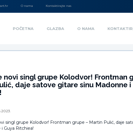
rt.hr
O nama
Kontaktirajte nas
POČETNA
GLAZBA
O NAMA
KONTAKTIR
je novi singl grupe Kolodvor! Frontman 
ulić, daje satove gitare sinu Madonne 
!
5.2023.