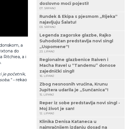
doslovno moći pojesti!
07. SRPANJ
Rundek & Ekipa s pjesmom „Rijeka“
najavljuju Šalatu!
03. SRPANJ
Legenda zagorske glazbe, Rajko
Suhodolčan predstavlja novi singl
ndonskom, a
„Uspomene“!
rixtona do
23. LIPANJ
Ritchiea, a i
Regionalne glazbenice Raiven i
.
Macha Ravel u “Tandemu” donose
zajednički singl!
i je početnik,
16. LIPANJ
osoba.“ –
rekao
Zbog nesnosnih vrućina, Krunu
Jupitera udarila je „Sunčanica“!
15. LIPANJ
Reper iz sobe predstavlja novi singl -
Moj život je san!
12. LIPANJ
Klinika Denisa Kataneca u
najmračnijem izdanju dosad na