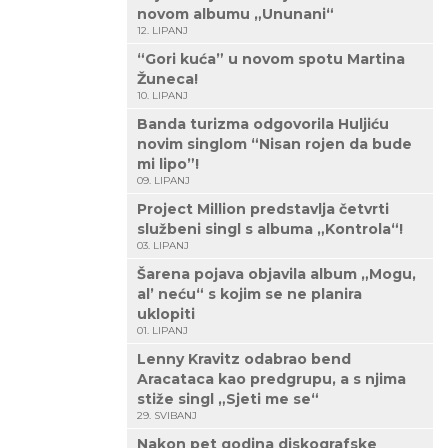
novom albumu „Ununani“
12. LIPANJ
“Gori kuća” u novom spotu Martina
Žuneca!
10. LIPANJ
Banda turizma odgovorila Huljiću
novim singlom “Nisan rojen da bude
mi lipo”!
09. LIPANJ
Project Million predstavlja četvrti
službeni singl s albuma „Kontrola“!
03. LIPANJ
Šarena pojava objavila album „Mogu,
al’ neću“ s kojim se ne planira
uklopiti
01. LIPANJ
Lenny Kravitz odabrao bend
Aracataca kao predgrupu, a s njima
stiže singl „Sjeti me se“
29. SVIBANJ
Nakon pet godina diskografske