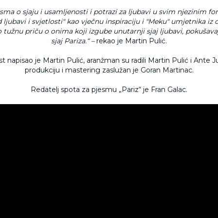
jesma o sjaju i usamljenosti i potrazi za ljubavi u svim njezinim 
d ljubavi i svjetlosti" kao vječnu inspiraciju i "Meku" umjetnika iz c
tužnu priču o onima koji izgube unutarnji sjaj ljubavi, pokušava
sjaj Pariza.“ –
rekao je Martin Pulić.
st napisao je Martin Pulić, aranžman su radili Martin Pulić i Ante Ju
produkciju i mastering zaslužan je Goran Martinac.
Redatelj spota za pjesmu „Pariz“ je Fran Galac.