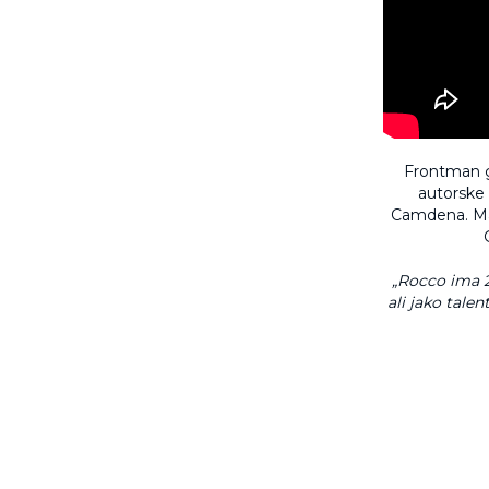
Frontman g
autorske 
Camdena. Mar
„Rocco ima 22
ali jako talen