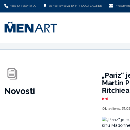
+385 (0)1 659 49 00
Bencekoviceva 19, HR-10000 ZAGREB
info@mena
„Pariz“ 
Martin P
Novosti
Ritchiea
Objavljeno:
31.0