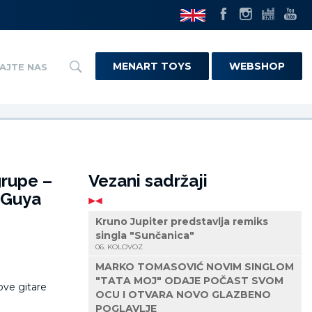
MENART TOYS
WEBSHOP
AJTE NAS
grupe –
Vezani sadržaji
i Guya
Kruno Jupiter predstavlja remiks
singla "Sunčanica"
06. KOLOVOZ
MARKO TOMASOVIĆ NOVIM SINGLOM
"TATA MOJ" ODAJE POČAST SVOM
OCU I OTVARA NOVO GLAZBENO
POGLAVLJE