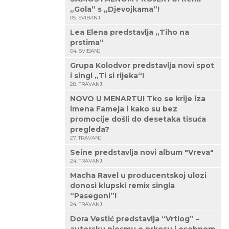
„Gola” s „Djevojkama”!
05. SVIBANJ
Lea Elena predstavlja „Tiho na
prstima“
04. SVIBANJ
Grupa Kolodvor predstavlja novi spot
i singl „Ti si rijeka“!
28. TRAVANJ
NOVO U MENARTU! Tko se krije iza
imena Fameja i kako su bez
promocije došli do desetaka tisuća
pregleda?
27. TRAVANJ
Seine predstavlja novi album "Vreva"
24. TRAVANJ
Macha Ravel u producentskoj ulozi
donosi klupski remix singla
“Pasegoni”!
24. TRAVANJ
Dora Vestić predstavlja “Vrtlog” –