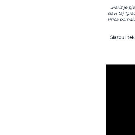
„Pariz je p
slavi taj "gra
Priča pomalo 
Glazbu i tek