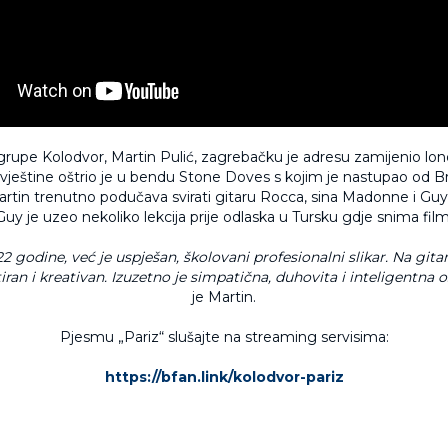
rupe Kolodvor, Martin Pulić, zagrebačku je adresu zamijenio lo
vještine oštrio je u bendu Stone Doves s kojim je nastupao od B
tin trenutno podučava svirati gitaru Rocca, sina Madonne i Guya 
Guy je uzeo nekoliko lekcija prije odlaska u Tursku gdje snima film
 godine, već je uspješan, školovani profesionalni slikar. Na gitar
tiran i kreativan. Izuzetno je simpatična, duhovita i inteligentna 
je Martin.
Pjesmu „Pariz“ slušajte na streaming servisima:
https://bfan.link/kolodvor-pariz