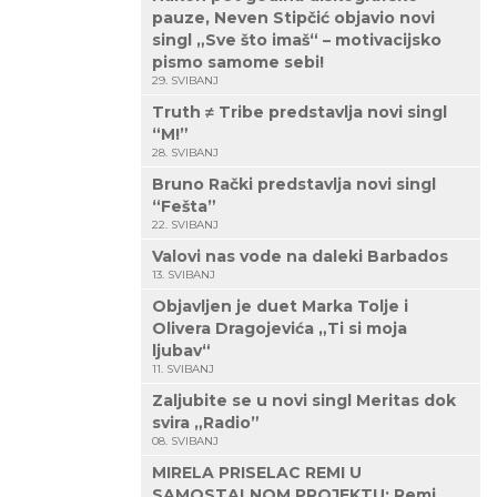
pauze, Neven Stipčić objavio novi
singl „Sve što imaš“ – motivacijsko
pismo samome sebi!
29. SVIBANJ
Truth ≠ Tribe predstavlja novi singl
“M!”
28. SVIBANJ
Bruno Rački predstavlja novi singl
“Fešta”
22. SVIBANJ
Valovi nas vode na daleki Barbados
13. SVIBANJ
Objavljen je duet Marka Tolje i
Olivera Dragojevića „Ti si moja
ljubav“
11. SVIBANJ
Zaljubite se u novi singl Meritas dok
svira „Radio”
08. SVIBANJ
MIRELA PRISELAC REMI U
SAMOSTALNOM PROJEKTU: Remi