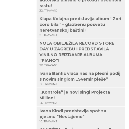
autorsku pjesmu o prkosu i osobnom
rastu!
22. TRAVANJ
Klapa Kolajna predstavlja album “Zori
zoro bila” – glazbenu posvetu
neretvanskoj baštini!
21. TRAVANJ
NOLA OBILJEŽILA RECORD STORE
DAY U ZAGREBU I PREDSTAVILA
VINILNO REIZDANJE ALBUMA
“PIANO”!
20. TRAVANJ
Ivana Banfić vraća nas na plesni podij
s novim singlom „Svemir pleše”
17. TRAVANJ
„Kontrola“ je novi singl Projecta
Million!
13. TRAVANJ
Ivana Kindl predstavlja spot za
pjesmu "Nestajemo"
10. TRAVANJ