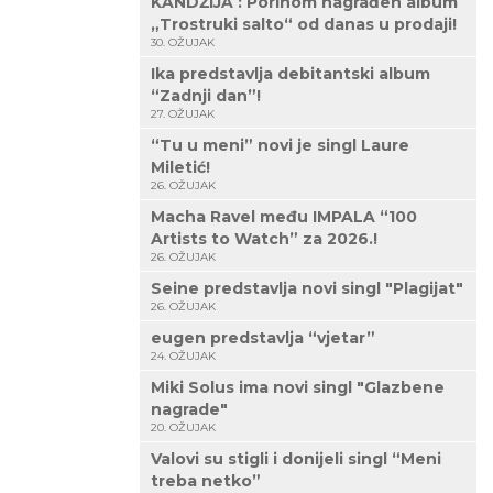
KANDŽIJA : Porinom nagrađen album
„Trostruki salto“ od danas u prodaji!
30. OŽUJAK
Ika predstavlja debitantski album
“Zadnji dan”!
27. OŽUJAK
“Tu u meni” novi je singl Laure
Miletić!
26. OŽUJAK
Macha Ravel među IMPALA “100
Artists to Watch” za 2026.!
26. OŽUJAK
Seine predstavlja novi singl "Plagijat"
26. OŽUJAK
eugen predstavlja “vjetar”
24. OŽUJAK
Miki Solus ima novi singl "Glazbene
nagrade"
20. OŽUJAK
Valovi su stigli i donijeli singl “Meni
treba netko”