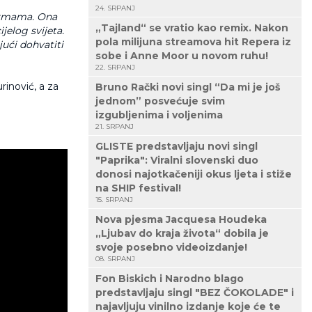
24. SRPANJ
formama. Ona
„Tajland“ se vratio kao remix. Nakon
ijelog svijeta.
pola milijuna streamova hit Repera iz
jući dohvatiti
sobe i Anne Moor u novom ruhu!
22. SRPANJ
rinović, a za
Bruno Rački novi singl “Da mi je još
jednom” posvećuje svim
izgubljenima i voljenima
21. SRPANJ
GLISTE predstavljaju novi singl
"Paprika": Viralni slovenski duo
donosi najotkačeniji okus ljeta i stiže
na SHIP festival!
15. SRPANJ
Nova pjesma Jacquesa Houdeka
„Ljubav do kraja života“ dobila je
svoje posebno videoizdanje!
08. SRPANJ
Fon Biskich i Narodno blago
predstavljaju singl "BEZ ČOKOLADE" i
najavljuju vinilno izdanje koje će te