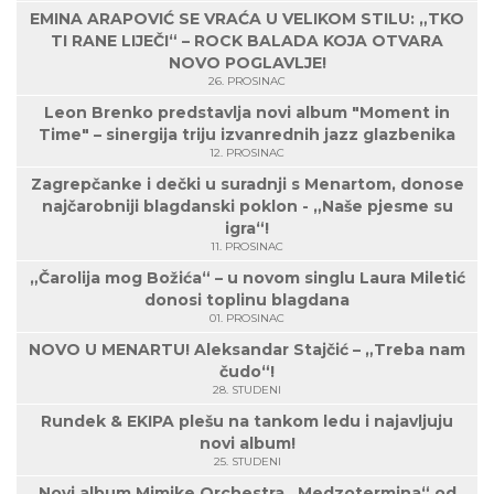
EMINA ARAPOVIĆ SE VRAĆA U VELIKOM STILU: „TKO
TI RANE LIJEČI“ – ROCK BALADA KOJA OTVARA
NOVO POGLAVLJE!
26. PROSINAC
Leon Brenko predstavlja novi album "Moment in
Time" – sinergija triju izvanrednih jazz glazbenika
12. PROSINAC
Zagrepčanke i dečki u suradnji s Menartom, donose
najčarobniji blagdanski poklon - „Naše pjesme su
igra“!
11. PROSINAC
„Čarolija mog Božića“ – u novom singlu Laura Miletić
donosi toplinu blagdana
01. PROSINAC
NOVO U MENARTU! Aleksandar Stajčić – „Treba nam
čudo“!
28. STUDENI
Rundek & EKIPA plešu na tankom ledu i najavljuju
novi album!
25. STUDENI
Novi album Mimike Orchestra „Medzotermina“ od