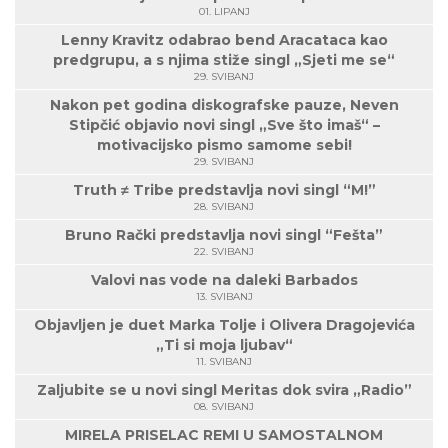
01. LIPANJ
Lenny Kravitz odabrao bend Aracataca kao
predgrupu, a s njima stiže singl „Sjeti me se“
29. SVIBANJ
Nakon pet godina diskografske pauze, Neven
Stipčić objavio novi singl „Sve što imaš“ –
motivacijsko pismo samome sebi!
29. SVIBANJ
Truth ≠ Tribe predstavlja novi singl “M!”
28. SVIBANJ
Bruno Rački predstavlja novi singl “Fešta”
22. SVIBANJ
Valovi nas vode na daleki Barbados
13. SVIBANJ
Objavljen je duet Marka Tolje i Olivera Dragojevića
„Ti si moja ljubav“
11. SVIBANJ
Zaljubite se u novi singl Meritas dok svira „Radio”
08. SVIBANJ
MIRELA PRISELAC REMI U SAMOSTALNOM