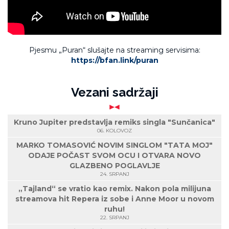
Pjesmu „Puran“ slušajte na streaming servisima:
https://bfan.link/puran
Vezani sadržaji
Kruno Jupiter predstavlja remiks singla "Sunčanica"
06. KOLOVOZ
MARKO TOMASOVIĆ NOVIM SINGLOM "TATA MOJ"
ODAJE POČAST SVOM OCU I OTVARA NOVO
GLAZBENO POGLAVLJE
24. SRPANJ
„Tajland“ se vratio kao remix. Nakon pola milijuna
streamova hit Repera iz sobe i Anne Moor u novom
ruhu!
22. SRPANJ