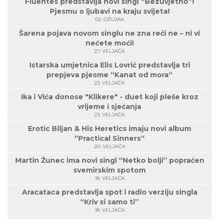
Fluentes predstavlja novi singl “Bezuvjetno”!
Pjesmu o ljubavi na kraju svijeta!
02. OŽUJAK
Šarena pojava novom singlu ne zna reći ne – ni vi
nećete moći!
27. VELJAČA
Istarska umjetnica Elis Lovrić predstavlja tri
prepjeva pjesme “Kanat od mora“
23. VELJAČA
Ika i Vića donose "Klikere" - duet koji pleše kroz
vrijeme i sjećanja
23. VELJAČA
Erotic Biljan & His Heretics imaju novi album
“Practical Sinners“
20. VELJAČA
Martin Žunec ima novi singl “Netko bolji” popraćen
svemirskim spotom
18. VELJAČA
Aracataca predstavlja spot i radio verziju singla
“Kriv si samo ti”
18. VELJAČA