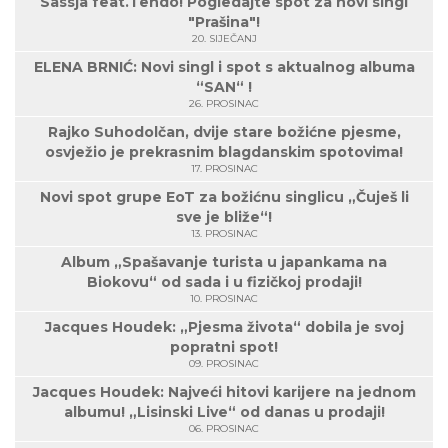
Sassja feat.Tendo! Pogledajte spot za novi singl
"Prašina"!
20. SIJEČANJ
ELENA BRNIĆ: Novi singl i spot s aktualnog albuma
“SAN“ !
26. PROSINAC
Rajko Suhodolčan, dvije stare božićne pjesme,
osvježio je prekrasnim blagdanskim spotovima!
17. PROSINAC
Novi spot grupe EoT za božićnu singlicu „Čuješ li
sve je bliže“!
13. PROSINAC
Album „Spašavanje turista u japankama na
Biokovu“ od sada i u fizičkoj prodaji!
10. PROSINAC
Jacques Houdek: „Pjesma života“ dobila je svoj
popratni spot!
09. PROSINAC
Jacques Houdek: Najveći hitovi karijere na jednom
albumu! „Lisinski Live“ od danas u prodaji!
06. PROSINAC