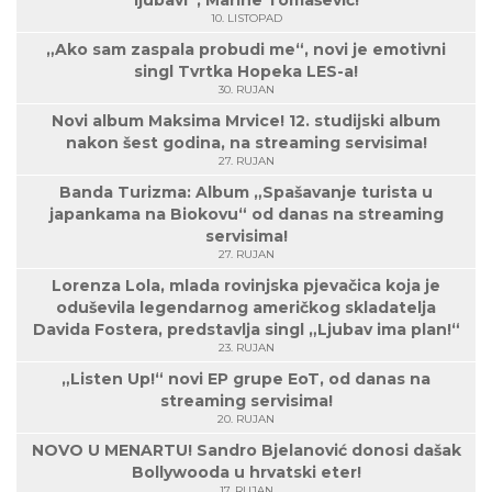
ljubavi“, Marine Tomašević!
10. LISTOPAD
„Ako sam zaspala probudi me“, novi je emotivni
singl Tvrtka Hopeka LES-a!
30. RUJAN
Novi album Maksima Mrvice! 12. studijski album
nakon šest godina, na streaming servisima!
27. RUJAN
Banda Turizma: Album „Spašavanje turista u
japankama na Biokovu“ od danas na streaming
servisima!
27. RUJAN
Lorenza Lola, mlada rovinjska pjevačica koja je
oduševila legendarnog američkog skladatelja
Davida Fostera, predstavlja singl „Ljubav ima plan!“
23. RUJAN
„Listen Up!“ novi EP grupe EoT, od danas na
streaming servisima!
20. RUJAN
NOVO U MENARTU! Sandro Bjelanović donosi dašak
Bollywooda u hrvatski eter!
17. RUJAN