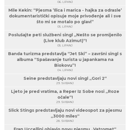
06. LIPANJ
Mile Kekin: “Pjesma ’Ilica i marica - hajka za odrasle’
dokumentaristički opisuje moje privođenje ali i sve
što mi se motalo po glavi”
05. LIPANJ
Poslušajte peti službeni singl „Nešto se promijenilo
(Live klub Azimut)“!
05. LIPANJ
Banda turizma predstavlja “Jet Ski” – završni singl s
albuma “Spašavanje turista u japankama na
Biokovu”!
04. LIPANJ
Seine predstavljaju novi singl „Gori 2“
29. SVIBANJ
Ljeto je pred vratima, a Reper Iz Sobe nosi „Roze
očale“!
29. SVIBANJ
Slick Stings predstavljaju novi videospot za pjesmu
„3000 miles“
28. SVIBANJ
Fran Uccellini objavio novu pjesmu „Vatromet“