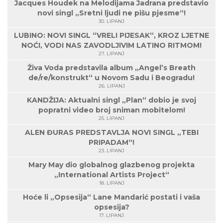
Jacques Houdek na Melodijama Jadrana predstavio
novi singl „Sretni ljudi ne pišu pjesme“!
30. LIPANJ
LUBINO: NOVI SINGL “VRELI PIJESAK“, KROZ LJETNE
NOĆI, VODI NAS ZAVODLJIVIM LATINO RITMOM!
27. LIPANJ
Živa Voda predstavila album „Angel’s Breath
de/re/konstrukt“ u Novom Sadu i Beogradu!
26. LIPANJ
KANDŽIJA: Aktualni singl „Plan“ dobio je svoj
popratni video broj sniman mobitelom!
25. LIPANJ
ALEN ĐURAS PREDSTAVLJA NOVI SINGL „TEBI
PRIPADAM“!
23. LIPANJ
Mary May dio globalnog glazbenog projekta
„International Artists Project“
18. LIPANJ
Hoće li „Opsesija“ Lane Mandarić postati i vaša
opsesija?
17. LIPANJ