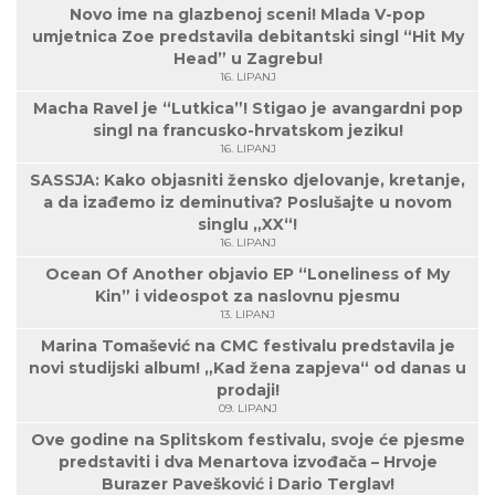
Novo ime na glazbenoj sceni! Mlada V-pop
umjetnica Zoe predstavila debitantski singl “Hit My
Head” u Zagrebu!
16. LIPANJ
Macha Ravel je “Lutkica”! Stigao je avangardni pop
singl na francusko-hrvatskom jeziku!
16. LIPANJ
SASSJA: Kako objasniti žensko djelovanje, kretanje,
a da izađemo iz deminutiva? Poslušajte u novom
singlu „XX“!
16. LIPANJ
Ocean Of Another objavio EP “Loneliness of My
Kin” i videospot za naslovnu pjesmu
13. LIPANJ
Marina Tomašević na CMC festivalu predstavila je
novi studijski album! „Kad žena zapjeva“ od danas u
prodaji!
09. LIPANJ
Ove godine na Splitskom festivalu, svoje će pjesme
predstaviti i dva Menartova izvođača – Hrvoje
Burazer Pavešković i Dario Terglav!