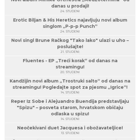
danas u prodaji!
24. STUDENI
Erotic Biljan & His Heretics najavljuju novi album
singlom „P-p-p Punch“
24. STUDENI
Novi singl Brune Račkog "Tako lako" ulazi u uho –
poslušajte!
21. STUDENI
Fluentes - EP „Treći korak“ od danas na
streamingu!
20. STUDENI
Kandžijin novi album „Trostruki salto“ od danas na
streamingu! Pogledajte spot za pjesmu „Igrice“!
14. STUDENI
Reper Iz Sobe i Alejuandro Buendija predstavljaju
"Spizu" – posveta starom, hrvatskom običaju
odlaska u spizu!
14. STUDENI
Neočekivani duet Jacquesa i obožavateljice!
13. STUDENI