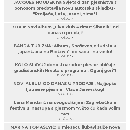
JACQUES HOUDEK na Svjetski dan pjesništva s
ponosom predstavlja novu autorsku skladbu -
"Proljeća, ljeta, jeseni, zime"!
21. OŽUJAK
BOA II: Novi album „Live klub Azimut Šibenik“ od
danas u prodaji!
21. OŽUJAK
BANDA TURIZMA: Album „Spašavanje turista u
japankama na Biokovu“ od sada i na vinilu!
14. OŽUJAK
KOLO SLAVUJ donosi narodne plesne običaje
gradišćanskih Hrvata u programu „Oganj gori“!
12. OŽUJAK
NOVI ALBUM OD DANAS U PRODAJI! „Najljepše
ljubavne pjesme“ Vlade Janevskog!
05. OŽUJAK
Lana Mandarić na ovogodišnjem Zagrebačkom
festivalu, nastupa s pjesmom "A što ću kada volim
te"!
04. OŽUJAK
MARINA TOMAŠEVIĆ: U mjesecu ljubavi stiže nova