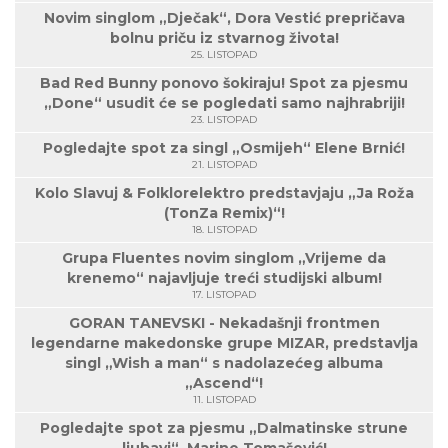
Novim singlom „Dječak“, Dora Vestić prepričava
bolnu priču iz stvarnog života!
25. LISTOPAD
Bad Red Bunny ponovo šokiraju! Spot za pjesmu
„Done“ usudit će se pogledati samo najhrabriji!
23. LISTOPAD
Pogledajte spot za singl „Osmijeh“ Elene Brnić!
21. LISTOPAD
Kolo Slavuj & Folklorelektro predstavjaju „Ja Roža
(TonZa Remix)“!
18. LISTOPAD
Grupa Fluentes novim singlom „Vrijeme da
krenemo“ najavljuje treći studijski album!
17. LISTOPAD
GORAN TANEVSKI - Nekadašnji frontmen
legendarne makedonske grupe MIZAR, predstavlja
singl „Wish a man“ s nadolazećeg albuma
„Ascend“!
11. LISTOPAD
Pogledajte spot za pjesmu „Dalmatinske strune