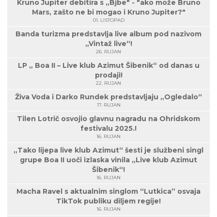
Kruno Jupiter debitira s „Bjbe" - "ako može Bruno
Mars, zašto ne bi mogao i Kruno Jupiter?"
01. LISTOPAD
Banda turizma predstavlja live album pod nazivom
„Vintaž live“!
26. RUJAN
LP „ Boa II – Live klub Azimut Šibenik“ od danas u
prodaji!
22. RUJAN
Živa Voda i Darko Rundek predstavljaju „Ogledalo“
17. RUJAN
Tilen Lotrič osvojio glavnu nagradu na Ohridskom
festivalu 2025.!
16. RUJAN
„Tako lijepa live klub Azimut“ šesti je službeni singl
grupe Boa II uoči izlaska vinila „Live klub Azimut
Šibenik“!
16. RUJAN
Macha Ravel s aktualnim singlom “Lutkica” osvaja
TikTok publiku diljem regije!
16. RUJAN