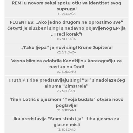
REMI u novom seksi spotu otkriva identitet svog
supruga!
11. VELJAČA
FLUENTES: „Ako jedno drugom ne oprostimo sve“
četvrti je službeni singl s nedavno objavljenog EP-ija
„Treći korak“!
05. VELJAČA
„Tako ljepa“ je novi singl Krune Jupitera!
02. VELJAČA
Vesna Mimica odobrila Kandžijinu koreografiju za
nastup na Dori!
30. SIJEČANJ
Truth ≠ Tribe predstavljaju singl “S!” s nadolazećeg
albuma “Zimstrela”
26. SIJEČANJ
Tilen Lotrič s pjesmom "Tvoja budala" otvara novo
poglavlje!
21. SIJEČANJ
Ika predstavlja "Sram strah i ja"- tiha pjesma za
glasne misli
13. SIJEČANJ