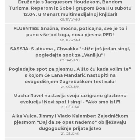
Druženje s Jacquesom Houdekom, Bandom
Turizma, Reperom iz Sobe i grupom Boa II u subotu
12.04. u Menart multimedijalnoj knjižari!
09. TRAVANJ
FLUENTES: Snažna, moćna, poticajna, sve je to i
puno više od toga, nova pjesma RED!
08. TRAVANJ
SASSJA: S albuma „Chwakka“ stiže još jedan singl,
pogledajte spot za „Vaniliju“!
07. TRAVANJ
Pogledajte spot za pjesmu „A što ću kada volim te“
s kojom će Lana Mandarić nastupiti na
ovogodišnjem Zagrebačkom festivalu!
24. OŽUJAK
Macha Ravel nastavlja svoju razigranu glazbenu
evoluciju! Novi spot i singl - "Ako smo isti"!
21. OŽUJAK
Alka Vuica, Jimmy i Vlado Kalember: Zajedničkom
pjesmom "Daj da se opet nađemo" obilježavaju
dugogodišnje prijateljstvo
21. OŽUJAK