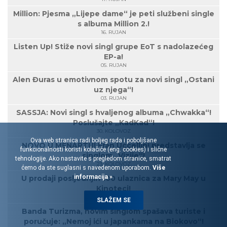
Million: Pjesma „Lijepe dame“ je peti službeni single
s albuma Million 2.!
16. RUJAN
Listen Up! Stiže novi singl grupe EoT s nadolazećeg
EP-a!
05. RUJAN
Alen Đuras u emotivnom spotu za novi singl „Ostani
uz njega“!
03. RUJAN
SASSJA: Novi singl s hvaljenog albuma „Chwakka“!
Poslušajte „KadKad“!
30. KOLOVOZ
Ova web stranica radi boljeg rada i poboljšane
NOVO U MENARTU! Fran Uccellini predstavlja se
funkcionalnosti koristi kolačiće (eng. cookies) i slične
singlom „Vizije“!
tehnologije. Ako nastavite s pregledom stranice, smatrat
23. KOLOVOZ
ćemo da ste suglasni s navedenom uporabom.
Više
informacija »
U prodaji posljednjih 100 ulaznica za Mary May u
Kinoteci!
21. KOLOVOZ
SLAŽEM SE
Banda Turizma, novim singlom spašava turiste i
poručuje: „Nemoj ići u japankama na Biokovo“!