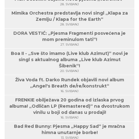
28. SVIBANJ
Mimika Orchestra predstavlja novi singl „Klapa za
Zemlju / Klapa for the Earth“
28. SVIBANJ
DORA VESTIĆ: „Pjesma Fragmenti posvećena je
mom preminulom tati“!
27. SVIBANJ
Boa II - „Sve što imamo (Live klub Azimut)“ novi je
singl s aktualnog albuma „Live klub Azimut
Šibenik“!
20. SVIBANJ
Živa Voda ft. Darko Rundek objavili novi album
„Angel's Breath de/re/konstrukt“
16. SVIBANJ
FRENKIE obilježava 20 godina od izlaska prvog
albuma! „Odličan LP (Remastered)“ na dvostrukom
vinilu u boji od danas u prodaji!
16. SVIBANJ
Bad Red Bunny: Pjesma „Happy Sad“ je mračna
himna unutarnje borbe!
13. SVIBANJ