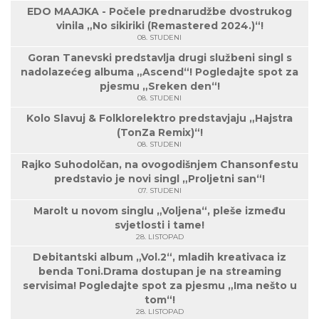
EDO MAAJKA - Počele prednarudžbe dvostrukog
vinila „No sikiriki (Remastered 2024.)“!
08. STUDENI
Goran Tanevski predstavlja drugi službeni singl s
nadolazećeg albuma „Ascend“! Pogledajte spot za
pjesmu „Sreken den“!
08. STUDENI
Kolo Slavuj & Folklorelektro predstavjaju „Hajstra
(TonZa Remix)“!
08. STUDENI
Rajko Suhodolčan, na ovogodišnjem Chansonfestu
predstavio je novi singl „Proljetni san“!
07. STUDENI
Marolt u novom singlu „Voljena“, pleše između
svjetlosti i tame!
28. LISTOPAD
Debitantski album „Vol.2“, mladih kreativaca iz
benda Toni.Drama dostupan je na streaming
servisima! Pogledajte spot za pjesmu „Ima nešto u
tom“!
28. LISTOPAD