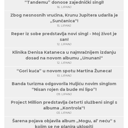
“Tandemu” donose zajednički singl!
16. LIPANJ
Zbog nesnosnih vrućina, Krunu Jupitera udarila je
„Sunčanica“!
15. LIPANJ
Reper iz sobe predstavlja novi singl - Moj život je
san!
12. LIPANJ
Klinika Denisa Kataneca u najmračnijem izdanju
dosad na novom albumu „Ununani“
12. LIPANJ
“Gori kuća” u novom spotu Martina Žuneca!
10. LIPANJ
Banda turizma odgovorila Huljiću novim singlom
“Nisan rojen da bude mi lipo”!
09. LIPANJ
Project Million predstavlja četvrti službeni singl s
albuma „Kontrola“!
03. LIPANJ
Šarena pojava objavila album „Mogu, al’ neću“ s
kojim se ne planira uklopiti