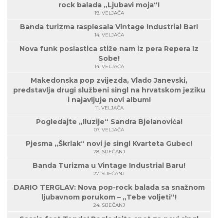
rock balada „Ljubavi moja“!
19. VELJAČA
Banda turizma rasplesala Vintage Industrial Bar!
14. VELJAČA
Nova funk poslastica stiže nam iz pera Repera Iz
Sobe!
14. VELJAČA
Makedonska pop zvijezda, Vlado Janevski,
predstavlja drugi službeni singl na hrvatskom jeziku
i najavljuje novi album!
11. VELJAČA
Pogledajte „Iluzije“ Sandra Bjelanovića!
07. VELJAČA
Pjesma „Škrlak“ novi je singl Kvarteta Gubec!
28. SIJEČANJ
Banda Turizma u Vintage Industrial Baru!
27. SIJEČANJ
DARIO TERGLAV: Nova pop-rock balada sa snažnom
ljubavnom porukom – „Tebe voljeti“!
24. SIJEČANJ