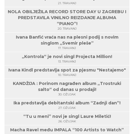
21. TRAVANJ
NOLA OBILJEŽILA RECORD STORE DAY U ZAGREBU I
PREDSTAVILA VINILNO REIZDANJE ALBUMA
“PIANO”!
20. TRAVANJ
Ivana Banfić vraća nas na plesni podij s novim
singlom „Svemir pleše”
17. TRAVANJ
„Kontrola“ je novi singl Projecta Million!
13. TRAVANJ
Ivana Kindl predstavlja spot za pjesmu "Nestajemo"
10. TRAVANJ
KANDŽIJA : Porinom nagrađen album „Trostruki
salto“ od danas u prodaji!
30. OŽUJAK
Ika predstavlja debitantski album “Zadnji dan”!
27. OŽUJAK
“Tu u meni” novi je singl Laure Miletić!
26. OŽUJAK
Macha Ravel među IMPALA “100 Artists to Watch”