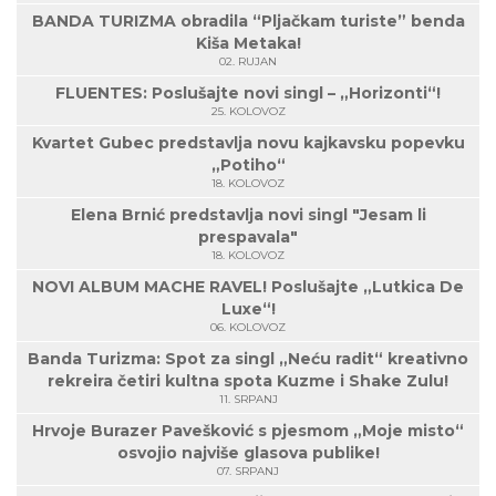
BANDA TURIZMA obradila “Pljačkam turiste” benda
Kiša Metaka!
02. RUJAN
FLUENTES: Poslušajte novi singl – „Horizonti“!
25. KOLOVOZ
Kvartet Gubec predstavlja novu kajkavsku popevku
„Potiho“
18. KOLOVOZ
Elena Brnić predstavlja novi singl "Jesam li
prespavala"
18. KOLOVOZ
NOVI ALBUM MACHE RAVEL! Poslušajte „Lutkica De
Luxe“!
06. KOLOVOZ
Banda Turizma: Spot za singl „Neću radit“ kreativno
rekreira četiri kultna spota Kuzme i Shake Zulu!
11. SRPANJ
Hrvoje Burazer Pavešković s pjesmom „Moje misto“
osvojio najviše glasova publike!
07. SRPANJ