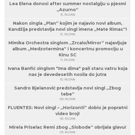
Lea Elena donosi after summer nostalgiju u pjesmi
„Azurno“
15. RUJAN
Nakon singla „Plan“ kojim je najavio novi album,
Kandžija predstavlja novi singl imena „Mate Rimac“!
12. RUJAN
Mimika Orchestra singlom „Zrcalo/Mirror“ najavljuje
album „Medzotermina“ i koncertnu promociju u
Kinu SC
11. RUJAN
Ivana Banfić singlom "Ima dima" pali staru vatru koja
nas je devedesetih nosila do jutra
10. RUJAN
Sandro Bjelanović predstavlja novi singl „Zbog
tebe“
09. RUJAN
FLUENTES: Novi singl – „Horizonti“ dobio je popratni
video broj!
05. RUJAN
Mirela Priselac Remi zbog „Slobode“ obrijala glavu!
03. RUJAN