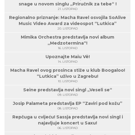
snage u novom singlu „Priručnik za tebe“ !
21. LISTOPAD
Regionalno priznanje: Macha Ravel osvojila SoAlive
Music Video Award za videospot “Lutkica”
20. LISTOPAD
Mimika Orchestra predstavlja novi album
„Medzotermina“!
16. LISTOPAD
Upoznajte Maiu Vë!
14. LISTOPAD
Macha Ravel ovog prosinca stiže u klub Boogaloo!
“Lutkica” uživo u Zagrebu!
10. LISTOPAD
Seine predstavlja novi singl „Veseli se“
09. LISTOPAD
Josip Palameta predstavlja EP “Zaviri pod kožu”
08. LISTOPAD
Repčuga u cvijeću! Sassja predstavlja novi singl i
najavljuje koncert u Saxu!
06. LISTOPAD