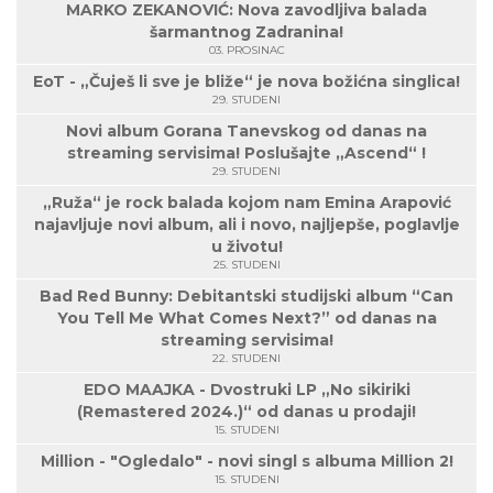
MARKO ZEKANOVIĆ: Nova zavodljiva balada
šarmantnog Zadranina!
03. PROSINAC
EoT - „Čuješ li sve je bliže“ je nova božićna singlica!
29. STUDENI
Novi album Gorana Tanevskog od danas na
streaming servisima! Poslušajte „Ascend“ !
29. STUDENI
„Ruža“ je rock balada kojom nam Emina Arapović
najavljuje novi album, ali i novo, najljepše, poglavlje
u životu!
25. STUDENI
Bad Red Bunny: Debitantski studijski album “Can
You Tell Me What Comes Next?” od danas na
streaming servisima!
22. STUDENI
EDO MAAJKA - Dvostruki LP „No sikiriki
(Remastered 2024.)“ od danas u prodaji!
15. STUDENI
Million - "Ogledalo" - novi singl s albuma Million 2!
15. STUDENI