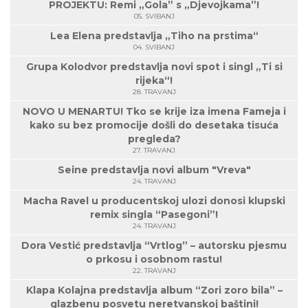
PROJEKTU: Remi „Gola” s „Djevojkama”!
05. SVIBANJ
Lea Elena predstavlja „Tiho na prstima“
04. SVIBANJ
Grupa Kolodvor predstavlja novi spot i singl „Ti si
rijeka“!
28. TRAVANJ
NOVO U MENARTU! Tko se krije iza imena Fameja i
kako su bez promocije došli do desetaka tisuća
pregleda?
27. TRAVANJ
Seine predstavlja novi album "Vreva"
24. TRAVANJ
Macha Ravel u producentskoj ulozi donosi klupski
remix singla “Pasegoni”!
24. TRAVANJ
Dora Vestić predstavlja “Vrtlog” – autorsku pjesmu
o prkosu i osobnom rastu!
22. TRAVANJ
Klapa Kolajna predstavlja album “Zori zoro bila” –
glazbenu posvetu neretvanskoj baštini!