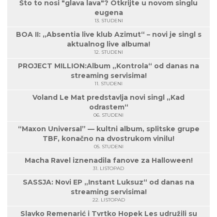
Što to nosi "glava lava"? Otkrijte u novom singlu
eugena
13. STUDENI
BOA II: „Absentia live klub Azimut“ – novi je singl s
aktualnog live albuma!
12. STUDENI
PROJECT MILLION:Album „Kontrola“ od danas na
streaming servisima!
11. STUDENI
Voland Le Mat predstavlja novi singl „Kad
odrastem“
06. STUDENI
“Maxon Universal” — kultni album, splitske grupe
TBF, konačno na dvostrukom vinilu!
05. STUDENI
Macha Ravel iznenadila fanove za Halloween!
31. LISTOPAD
SASSJA: Novi EP „Instant Luksuz“ od danas na
streaming servisima!
22. LISTOPAD
Slavko Remenarić i Tvrtko Hopek Les udružili su