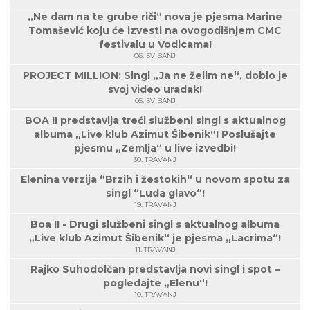
„Ne dam na te grube riči“ nova je pjesma Marine
Tomašević koju će izvesti na ovogodišnjem CMC
festivalu u Vodicama!
06. SVIBANJ
PROJECT MILLION: Singl „Ja ne želim ne“, dobio je
svoj video uradak!
05. SVIBANJ
BOA II predstavlja treći službeni singl s aktualnog
albuma „Live klub Azimut Šibenik“! Poslušajte
pjesmu „Zemlja“ u live izvedbi!
30. TRAVANJ
Elenina verzija “Brzih i žestokih“ u novom spotu za
singl “Luda glavo“!
19. TRAVANJ
Boa II - Drugi službeni singl s aktualnog albuma
„Live klub Azimut Šibenik“ je pjesma „Lacrima“!
11. TRAVANJ
Rajko Suhodolčan predstavlja novi singl i spot –
pogledajte „Elenu“!
10. TRAVANJ