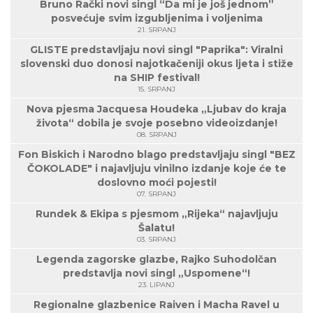
Bruno Rački novi singl “Da mi je još jednom”
posvećuje svim izgubljenima i voljenima
21. SRPANJ
GLISTE predstavljaju novi singl "Paprika": Viralni
slovenski duo donosi najotkačeniji okus ljeta i stiže
na SHIP festival!
15. SRPANJ
Nova pjesma Jacquesa Houdeka „Ljubav do kraja
života“ dobila je svoje posebno videoizdanje!
08. SRPANJ
Fon Biskich i Narodno blago predstavljaju singl "BEZ
ČOKOLADE" i najavljuju vinilno izdanje koje će te
doslovno moći pojesti!
07. SRPANJ
Rundek & Ekipa s pjesmom „Rijeka“ najavljuju
Šalatu!
03. SRPANJ
Legenda zagorske glazbe, Rajko Suhodolčan
predstavlja novi singl „Uspomene“!
23. LIPANJ
Regionalne glazbenice Raiven i Macha Ravel u