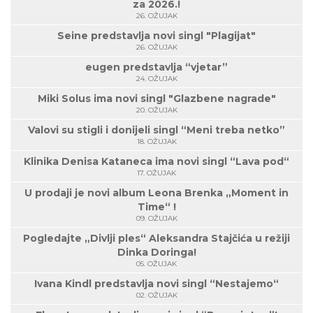
za 2026.!
26. OŽUJAK
Seine predstavlja novi singl "Plagijat"
26. OŽUJAK
eugen predstavlja “vjetar”
24. OŽUJAK
Miki Solus ima novi singl "Glazbene nagrade"
20. OŽUJAK
Valovi su stigli i donijeli singl “Meni treba netko”
18. OŽUJAK
Klinika Denisa Kataneca ima novi singl “Lava pod“
17. OŽUJAK
U prodaji je novi album Leona Brenka „Moment in
Time“ !
09. OŽUJAK
Pogledajte „Divlji ples“ Aleksandra Stajčića u režiji
Dinka Doringa!
05. OŽUJAK
Ivana Kindl predstavlja novi singl “Nestajemo“
02. OŽUJAK