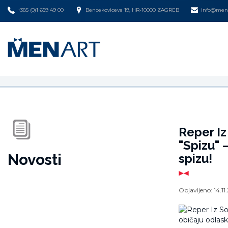
+385 (0)1 659 49 00
Bencekoviceva 19, HR-10000 ZAGREB
info@mena
Reper Iz
"Spizu" 
Novosti
spizu!
Objavljeno:
14.11