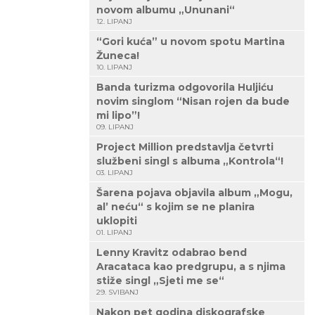
novom albumu „Ununani“
12. LIPANJ
“Gori kuća” u novom spotu Martina
Žuneca!
10. LIPANJ
Banda turizma odgovorila Huljiću
novim singlom “Nisan rojen da bude
mi lipo”!
09. LIPANJ
Project Million predstavlja četvrti
službeni singl s albuma „Kontrola“!
03. LIPANJ
Šarena pojava objavila album „Mogu,
al’ neću“ s kojim se ne planira
uklopiti
01. LIPANJ
Lenny Kravitz odabrao bend
Aracataca kao predgrupu, a s njima
stiže singl „Sjeti me se“
29. SVIBANJ
Nakon pet godina diskografske