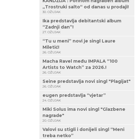
KANDŽIJA : Porinom nagrađen album
„Trostruki salto“ od danas u prodaji!
30. OŽUJAK
Ika predstavlja debitantski album
“Zadnji dan”!
27. OŽUJAK
“Tu u meni” novi je singl Laure
Miletić!
26. OŽUJAK
Macha Ravel među IMPALA “100
Artists to Watch” za 2026.!
26. OŽUJAK
Seine predstavlja novi singl "Plagijat"
26. OŽUJAK
eugen predstavlja “vjetar”
24. OŽUJAK
Miki Solus ima novi singl "Glazbene
nagrade"
20. OŽUJAK
Valovi su stigli i donijeli singl “Meni
treba netko”