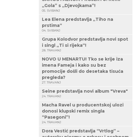
„Gola” s „Djevojkama”!
05. SVIBANJ
Lea Elena predstavlja „Tiho na
prstima“
04. SVIBANJ
Grupa Kolodvor predstavlja novi spot
i singl „Ti si rijeka“!
28. TRAVANJ
NOVO U MENARTU! Tko se krije iza
imena Fameja i kako su bez
promocije došli do desetaka tisuća
pregleda?
27. TRAVANJ
Seine predstavlja novi album "Vreva"
24. TRAVANJ
Macha Ravel u producentskoj ulozi
donosi klupski remix singla
“Pasegoni”!
24. TRAVANJ
Dora Vestić predstavlja “Vrtlog” –