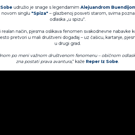
z Sobe
udružio je snage s legendarnim
Alejuandrom Buendijo
 novom singlu
"Spiza"
– glazbenoj posveti starom, svima pozn
odlaska „u spizu“.
li realan način, pjesma oslikava fenomen svakodnevne nabavke ko
često pretvori u mali društveni događaj – uz čašicu, kartanje, pjesmu
u drugi grad.
ednom po meni važnom društvenom fenomenu – običnom odlasku
zna postati prava avantura
,“ kaže
Reper Iz Sobe
.