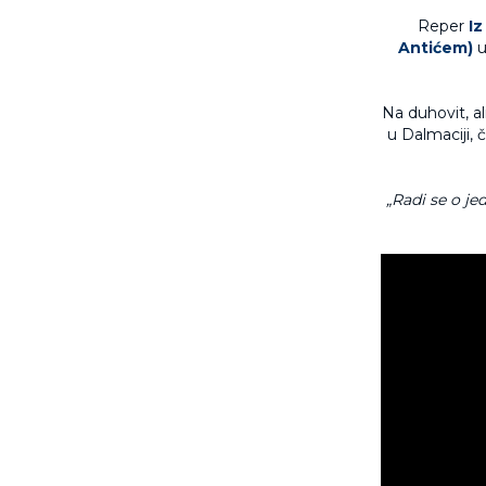
Reper
I
Antićem)
u
Na duhovit, a
u Dalmaciji, 
„Radi se o j