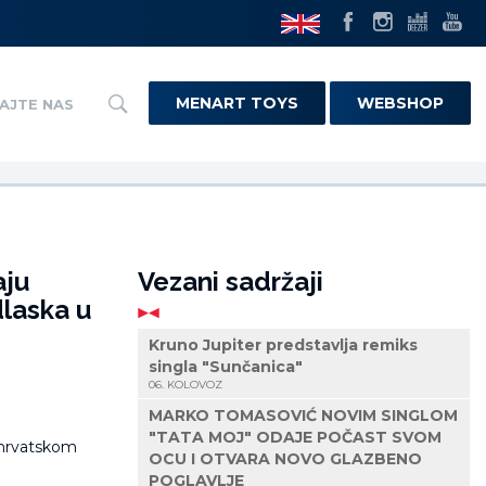
MENART TOYS
WEBSHOP
AJTE NAS
aju
Vezani sadržaji
dlaska u
Kruno Jupiter predstavlja remiks
singla "Sunčanica"
06. KOLOVOZ
MARKO TOMASOVIĆ NOVIM SINGLOM
"TATA MOJ" ODAJE POČAST SVOM
OCU I OTVARA NOVO GLAZBENO
POGLAVLJE