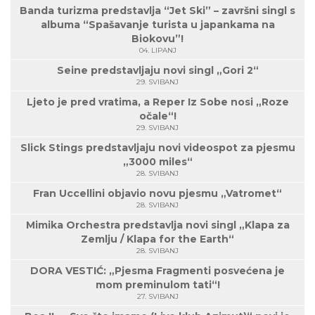
Banda turizma predstavlja “Jet Ski” – završni singl s
albuma “Spašavanje turista u japankama na
Biokovu”!
04. LIPANJ
Seine predstavljaju novi singl „Gori 2“
29. SVIBANJ
Ljeto je pred vratima, a Reper Iz Sobe nosi „Roze
očale“!
29. SVIBANJ
Slick Stings predstavljaju novi videospot za pjesmu
„3000 miles“
28. SVIBANJ
Fran Uccellini objavio novu pjesmu „Vatromet“
28. SVIBANJ
Mimika Orchestra predstavlja novi singl „Klapa za
Zemlju / Klapa for the Earth“
28. SVIBANJ
DORA VESTIĆ: „Pjesma Fragmenti posvećena je
mom preminulom tati“!
27. SVIBANJ