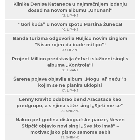
Klinika Denisa Kataneca u najmračnijem izdanju
dosad na novom albumu „Ununani“
12. LIPANJ
“Gori kuća” u novom spotu Martina Žuneca!
10. LIPANJ
Banda turizma odgovorila Huljiću novim singlom
“Nisan rojen da bude mi lipo”!
09. LIPANJ
Project Million predstavlja četvrti službeni singl s
albuma „Kontrola“!
03. LIPANJ
Šarena pojava objavila album „Mogu, al’ neću“ s
kojim se ne planira uklopiti
01. LIPANJ
Lenny Kravitz odabrao bend Aracataca kao
predgrupu, a s njima stiže singl „Sjeti me se“
29. SVIBANJ
Nakon pet godina diskografske pauze, Neven
Stipčić objavio novi singl „Sve što imaš“ –
motivacijsko pismo samome sebi!
29. SVIBANJ