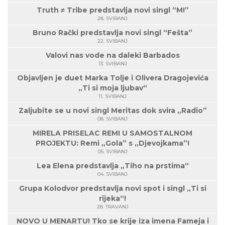
Truth ≠ Tribe predstavlja novi singl “M!”
28. SVIBANJ
Bruno Rački predstavlja novi singl “Fešta”
22. SVIBANJ
Valovi nas vode na daleki Barbados
13. SVIBANJ
Objavljen je duet Marka Tolje i Olivera Dragojevića
„Ti si moja ljubav“
11. SVIBANJ
Zaljubite se u novi singl Meritas dok svira „Radio”
08. SVIBANJ
MIRELA PRISELAC REMI U SAMOSTALNOM
PROJEKTU: Remi „Gola” s „Djevojkama”!
05. SVIBANJ
Lea Elena predstavlja „Tiho na prstima“
04. SVIBANJ
Grupa Kolodvor predstavlja novi spot i singl „Ti si
rijeka“!
28. TRAVANJ
NOVO U MENARTU! Tko se krije iza imena Fameja i