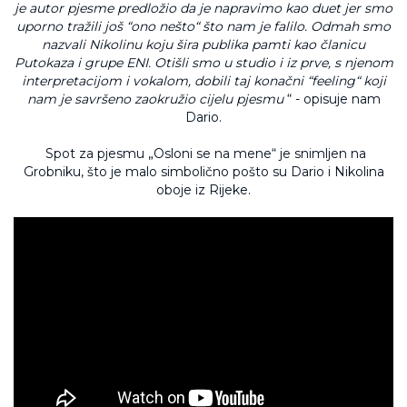
je autor pjesme predložio da je napravimo kao duet jer smo
uporno tražili još “ono nešto“ što nam je falilo. Odmah smo
nazvali Nikolinu koju šira publika pamti kao članicu
Putokaza i grupe ENI. Otišli smo u studio i iz prve, s njenom
interpretacijom i vokalom, dobili taj konačni “feeling“ koji
nam je savršeno zaokružio cijelu pjesmu
“ - opisuje nam
Dario.
Spot za pjesmu „Osloni se na mene“ je snimljen na
Grobniku, što je malo simbolično pošto su Dario i Nikolina
oboje iz Rijeke.