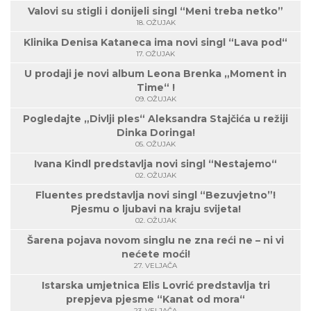
Valovi su stigli i donijeli singl “Meni treba netko”
18. OŽUJAK
Klinika Denisa Kataneca ima novi singl “Lava pod“
17. OŽUJAK
U prodaji je novi album Leona Brenka „Moment in
Time“ !
09. OŽUJAK
Pogledajte „Divlji ples“ Aleksandra Stajčića u režiji
Dinka Doringa!
05. OŽUJAK
Ivana Kindl predstavlja novi singl “Nestajemo“
02. OŽUJAK
Fluentes predstavlja novi singl “Bezuvjetno”!
Pjesmu o ljubavi na kraju svijeta!
02. OŽUJAK
Šarena pojava novom singlu ne zna reći ne – ni vi
nećete moći!
27. VELJAČA
Istarska umjetnica Elis Lovrić predstavlja tri
prepjeva pjesme “Kanat od mora“
23. VELJAČA