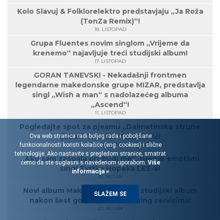
Kolo Slavuj & Folklorelektro predstavjaju „Ja Roža
(TonZa Remix)“!
18. LISTOPAD
Grupa Fluentes novim singlom „Vrijeme da
krenemo“ najavljuje treći studijski album!
17. LISTOPAD
GORAN TANEVSKI - Nekadašnji frontmen
legendarne makedonske grupe MIZAR, predstavlja
singl „Wish a man“ s nadolazećeg albuma
„Ascend“!
11. LISTOPAD
Pogledajte spot za pjesmu „Dalmatinske strune
ljubavi“, Marine Tomašević!
Ova web stranica radi boljeg rada i poboljšane
funkcionalnosti koristi kolačiće (eng. cookies) i slične
10. LISTOPAD
tehnologije. Ako nastavite s pregledom stranice, smatrat
„Ako sam zaspala probudi me“, novi je emotivni
ćemo da ste suglasni s navedenom uporabom.
Više
singl Tvrtka Hopeka LES-a!
informacija »
30. RUJAN
Novi album Maksima Mrvice! 12. studijski album
SLAŽEM SE
nakon šest godina, na streaming servisima!
27. RUJAN