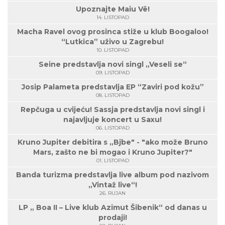
Upoznajte Maiu Vë!
14. LISTOPAD
Macha Ravel ovog prosinca stiže u klub Boogaloo!
“Lutkica” uživo u Zagrebu!
10. LISTOPAD
Seine predstavlja novi singl „Veseli se“
09. LISTOPAD
Josip Palameta predstavlja EP “Zaviri pod kožu”
08. LISTOPAD
Repčuga u cvijeću! Sassja predstavlja novi singl i
najavljuje koncert u Saxu!
06. LISTOPAD
Kruno Jupiter debitira s „Bjbe" - "ako može Bruno
Mars, zašto ne bi mogao i Kruno Jupiter?"
01. LISTOPAD
Banda turizma predstavlja live album pod nazivom
„Vintaž live“!
26. RUJAN
LP „ Boa II – Live klub Azimut Šibenik“ od danas u
prodaji!