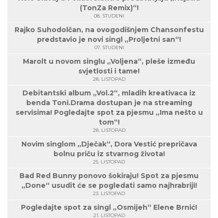
(TonZa Remix)“!
08. STUDENI
Rajko Suhodolčan, na ovogodišnjem Chansonfestu
predstavio je novi singl „Proljetni san“!
07. STUDENI
Marolt u novom singlu „Voljena“, pleše između
svjetlosti i tame!
28. LISTOPAD
Debitantski album „Vol.2“, mladih kreativaca iz
benda Toni.Drama dostupan je na streaming
servisima! Pogledajte spot za pjesmu „Ima nešto u
tom“!
28. LISTOPAD
Novim singlom „Dječak“, Dora Vestić prepričava
bolnu priču iz stvarnog života!
25. LISTOPAD
Bad Red Bunny ponovo šokiraju! Spot za pjesmu
„Done“ usudit će se pogledati samo najhrabriji!
23. LISTOPAD
Pogledajte spot za singl „Osmijeh“ Elene Brnić!
21. LISTOPAD