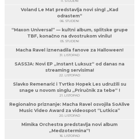
11. STUDENI
Voland Le Mat predstavlja novi singl „Kad
odrastem“
06. STUDENI
“Maxon Universal” — kultni album, splitske grupe
TBF, konačno na dvostrukom vinilu!
05. STUDENI
Macha Ravel iznenadila fanove za Halloween!
31. LISTOPAD
SASSJA: Novi EP „Instant Luksuz“ od danas na
streaming servisima!
22. LISTOPAD
Slavko Remenarić i Tvrtko Hopek Les udružili su
snage u novom singlu „Priručnik za tebe“ !
21. LISTOPAD
Regionalno priznanje: Macha Ravel osvojila SoAlive
Music Video Award za videospot “Lutkica”
20. LISTOPAD
Mimika Orchestra predstavlja novi album
„Medzotermina“!
16. LISTOPAD