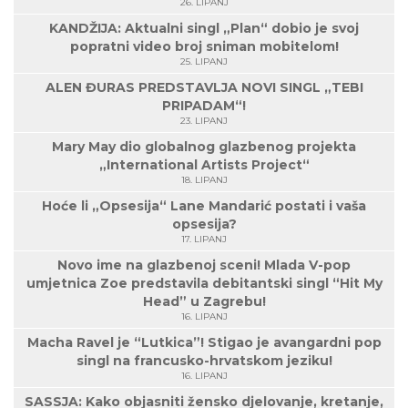
26. LIPANJ
KANDŽIJA: Aktualni singl „Plan“ dobio je svoj
popratni video broj sniman mobitelom!
25. LIPANJ
ALEN ĐURAS PREDSTAVLJA NOVI SINGL „TEBI
PRIPADAM“!
23. LIPANJ
Mary May dio globalnog glazbenog projekta
„International Artists Project“
18. LIPANJ
Hoće li „Opsesija“ Lane Mandarić postati i vaša
opsesija?
17. LIPANJ
Novo ime na glazbenoj sceni! Mlada V-pop
umjetnica Zoe predstavila debitantski singl “Hit My
Head” u Zagrebu!
16. LIPANJ
Macha Ravel je “Lutkica”! Stigao je avangardni pop
singl na francusko-hrvatskom jeziku!
16. LIPANJ
SASSJA: Kako objasniti žensko djelovanje, kretanje,