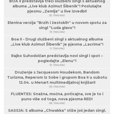
BOA II predstavlja treći službeni singl s aktualnog
albuma „Live klub Azimut Šibenik“! Poslušajte
pjesmu „Zemlja“ u live izvedbi!
30. TRAVANJ
Elenina verzija “Brzih i žestokih“ u novom spotu za
singl “Luda glavo“!
19. TRAVANJ
Boa II - Drugi službeni singl s aktualnog albuma
„Live klub Azimut Šibenik“ je pjesma „Lacrima“!
11. TRAVANJ
Rajko Suhodolčan predstavlja novi singl i spot –
pogledajte „Elenu“!
10. TRAVANJ
Druženje s Jacquesom Houdekom, Bandom
Turizma, Reperom iz Sobe i grupom Boa II u subotu
12.04. u Menart multimedijalnoj knjižari!
09. TRAVANJ
FLUENTES: Snažna, moćna, poticajna, sve je to i
puno više od toga, nova pjesma RED!
08. TRAVANJ
SASSJA: S albuma „Chwakka“ stiže još jedan singl,