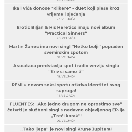
Ika i Vića donose "Klikere" - duet koji pleše kroz
vrijeme i sjećanja
23. VELJAČA
Erotic Biljan & His Heretics imaju novi album
“Practical Sinners“
20. VELJAČA
Martin Žunec ima novi singl “Netko bolji” popraćen
svemirskim spotom
18. VELJAČA
Aracataca predstavlja spot i radio verziju singla
“Kriv si samo ti”
18. VELJAČA
REMI u novom seksi spotu otkriva identitet svog
supruga!
11. VELJAČA
FLUENTES: „Ako jedno drugom ne oprostimo sve“
četvrti je službeni singl s nedavno objavljenog EP-ija
„Treći korak“!
05. VELJAČA
„Tako ljepa“ je novi singl Krune Jupitera!