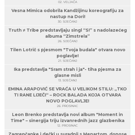
02. VELJAČA
Vesna Mimica odobrila Kandžijinu koreografiju za
nastup na Dori!
30. SIJEČANJ
Truth ≠ Tribe predstavljaju singl “S!” s nadolazećeg
albuma “Zimstrela”
26. SIJEČANJ
Tilen Lotrič s pjesmom "Tvoja budala" otvara novo
poglavlje!
21. SIJEČANJ
Ika predstavlja "Sram strah i ja"- tiha pjesma za
glasne misli
13. SIJEČANJ
EMINA ARAPOVIĆ SE VRAĆA U VELIKOM STILU: „TKO
TI RANE LIJEČI“ – ROCK BALADA KOJA OTVARA
NOVO POGLAVLJE!
26. PROSINAC
Leon Brenko predstavlja novi album "Moment in
Time" – sinergija triju izvanrednih jazz glazbenika
12. PROSINAC
Zagrepčanke i dečki u suradnji s Menartom, donose