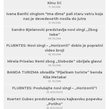
Kinu SC
11. RUJAN
Ivana Banfić singlom "Ima dima" pali staru vatru koja
nas je devedesetih nosila do jutra
10. RUJAN
Sandro Bjelanović predstavlja novi singl „Zbog
tebe“
09. RUJAN
FLUENTES: Novi singl – „Horizonti“ dobio je popratni
video broj!
05. RUJAN
Mirela Priselac Remi zbog „Slobode“ obrijala glavu!
03. RUJAN
BANDA TURIZMA obradila “Pljačkam turiste” benda
Kiša Metaka!
02. RUJAN
FLUENTES: Poslušajte novi singl – „Horizonti“!
25. KOLOVOZ
Kvartet Gubec predstavlja novu kajkavsku popevku
„Potiho“
18. KOLOVOZ