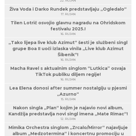
22. RUJAN
Živa Voda i Darko Rundek predstavljaju „Ogledalo“
17. RUJAN
Tilen Lotrič osvojio glavnu nagradu na Ohridskom
festivalu 2025.!
16. RUJAN
„Tako lijepa live klub Azimut“ šesti je službeni singl
grupe Boa II uoči izlaska vinila „Live klub Azimut
Šibenik“!
16. RUJAN
Macha Ravel s aktualnim singlom “Lutkica” osvaja
TikTok publiku diljem regije!
16. RUJAN
Lea Elena donosi after summer nostalgiju u pjesmi
„Azurno“
15. RUJAN
Nakon singla „Plan“ kojim je najavio novi album,
Kandžija predstavlja novi singl imena „Mate Rimac“!
12. RUJAN
Mimika Orchestra singlom „Zrcalo/Mirror“ najavljuje
album „Medzotermina“ i koncertnu promociju u