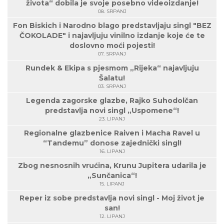
života“ dobila je svoje posebno videoizdanje!
08. SRPANJ
Fon Biskich i Narodno blago predstavljaju singl "BEZ
ČOKOLADE" i najavljuju vinilno izdanje koje će te
doslovno moći pojesti!
07. SRPANJ
Rundek & Ekipa s pjesmom „Rijeka“ najavljuju
Šalatu!
03. SRPANJ
Legenda zagorske glazbe, Rajko Suhodolčan
predstavlja novi singl „Uspomene“!
23. LIPANJ
Regionalne glazbenice Raiven i Macha Ravel u
“Tandemu” donose zajednički singl!
16. LIPANJ
Zbog nesnosnih vrućina, Krunu Jupitera udarila je
„Sunčanica“!
15. LIPANJ
Reper iz sobe predstavlja novi singl - Moj život je
san!
12. LIPANJ