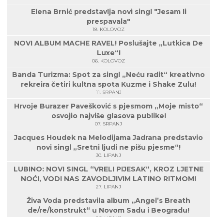
Elena Brnić predstavlja novi singl "Jesam li
prespavala"
18. KOLOVOZ
NOVI ALBUM MACHE RAVEL! Poslušajte „Lutkica De
Luxe“!
06. KOLOVOZ
Banda Turizma: Spot za singl „Neću radit“ kreativno
rekreira četiri kultna spota Kuzme i Shake Zulu!
11. SRPANJ
Hrvoje Burazer Pavešković s pjesmom „Moje misto“
osvojio najviše glasova publike!
07. SRPANJ
Jacques Houdek na Melodijama Jadrana predstavio
novi singl „Sretni ljudi ne pišu pjesme“!
30. LIPANJ
LUBINO: NOVI SINGL “VRELI PIJESAK“, KROZ LJETNE
NOĆI, VODI NAS ZAVODLJIVIM LATINO RITMOM!
27. LIPANJ
Živa Voda predstavila album „Angel’s Breath
de/re/konstrukt“ u Novom Sadu i Beogradu!