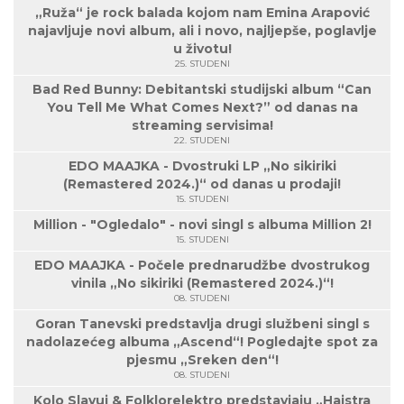
„Ruža“ je rock balada kojom nam Emina Arapović
najavljuje novi album, ali i novo, najljepše, poglavlje
u životu!
25. STUDENI
Bad Red Bunny: Debitantski studijski album “Can
You Tell Me What Comes Next?” od danas na
streaming servisima!
22. STUDENI
EDO MAAJKA - Dvostruki LP „No sikiriki
(Remastered 2024.)“ od danas u prodaji!
15. STUDENI
Million - "Ogledalo" - novi singl s albuma Million 2!
15. STUDENI
EDO MAAJKA - Počele prednarudžbe dvostrukog
vinila „No sikiriki (Remastered 2024.)“!
08. STUDENI
Goran Tanevski predstavlja drugi službeni singl s
nadolazećeg albuma „Ascend“! Pogledajte spot za
pjesmu „Sreken den“!
08. STUDENI
Kolo Slavuj & Folklorelektro predstavjaju „Hajstra