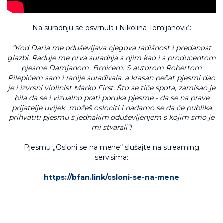
Na suradnju se osvrnula i Nikolina Tomljanović:
“Kod Daria me oduševljava njegova radišnost i predanost
glazbi. Raduje me prva suradnja s njim kao i s producentom
pjesme Damjanom Brnićem. S autorom Robertom
Pilepićem sam i ranije surađivala, a krasan pečat pjesmi dao
je i izvrsni violinist Marko First. Što se tiče spota, zamisao je
bila da se i vizualno prati poruka pjesme - da se na prave
prijatelje uvijek možeš osloniti i nadamo se da će publika
prihvatiti pjesmu s jednakim oduševljenjem s kojim smo je
mi stvarali“!
Pjesmu „Osloni se na mene“ slušajte na streaming
servisima:
https://bfan.link/osloni-se-na-mene