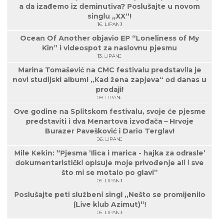
a da izađemo iz deminutiva? Poslušajte u novom
singlu „XX“!
16. LIPANJ
Ocean Of Another objavio EP “Loneliness of My
Kin” i videospot za naslovnu pjesmu
13. LIPANJ
Marina Tomašević na CMC festivalu predstavila je
novi studijski album! „Kad žena zapjeva“ od danas u
prodaji!
09. LIPANJ
Ove godine na Splitskom festivalu, svoje će pjesme
predstaviti i dva Menartova izvođača – Hrvoje
Burazer Pavešković i Dario Terglav!
06. LIPANJ
Mile Kekin: “Pjesma ’Ilica i marica - hajka za odrasle’
dokumentaristički opisuje moje privođenje ali i sve
što mi se motalo po glavi”
05. LIPANJ
Poslušajte peti službeni singl „Nešto se promijenilo
(Live klub Azimut)“!
05. LIPANJ