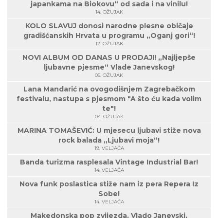
japankama na Biokovu“ od sada i na vinilu!
14. OŽUJAK
KOLO SLAVUJ donosi narodne plesne običaje
gradišćanskih Hrvata u programu „Oganj gori“!
12. OŽUJAK
NOVI ALBUM OD DANAS U PRODAJI! „Najljepše
ljubavne pjesme“ Vlade Janevskog!
05. OŽUJAK
Lana Mandarić na ovogodišnjem Zagrebačkom
festivalu, nastupa s pjesmom "A što ću kada volim
te"!
04. OŽUJAK
MARINA TOMAŠEVIĆ: U mjesecu ljubavi stiže nova
rock balada „Ljubavi moja“!
19. VELJAČA
Banda turizma rasplesala Vintage Industrial Bar!
14. VELJAČA
Nova funk poslastica stiže nam iz pera Repera Iz
Sobe!
14. VELJAČA
Makedonska pop zvijezda, Vlado Janevski,