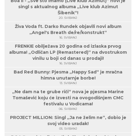
Boa II - „Sve što imamo (Live klub Azimut)“ novi je
singl s aktualnog albuma „Live klub Azimut
Šibenik“!
20. SVIBANJ
Živa Voda ft. Darko Rundek objavili novi album
„Angel's Breath de/re/konstrukt“
16. SVIBANJ
FRENKIE obilježava 20 godina od izlaska prvog
albuma! „Odličan LP (Remastered)“ na dvostrukom
vinilu u boji od danas u prodaji!
16. SVIBANJ
Bad Red Bunny: Pjesma „Happy Sad“ je mračna
himna unutarnje borbe!
13. SVIBANJ
„Ne dam na te grube riči“ nova je pjesma Marine
Tomašević koju će izvesti na ovogodišnjem CMC
festivalu u Vodicama!
06. SVIBANJ
PROJECT MILLION: Singl „Ja ne želim ne“, dobio je
svoj video uradak!
05. SVIBANJ