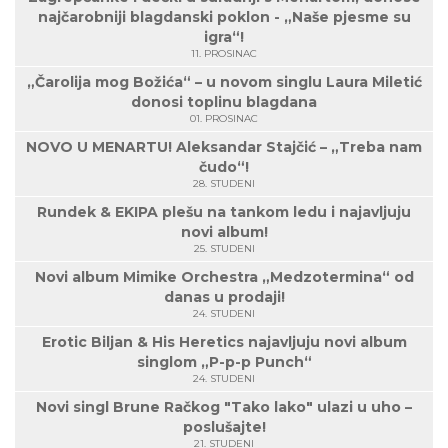
najčarobniji blagdanski poklon - „Naše pjesme su
igra“!
11. PROSINAC
„Čarolija mog Božića“ – u novom singlu Laura Miletić
donosi toplinu blagdana
01. PROSINAC
NOVO U MENARTU! Aleksandar Stajčić – „Treba nam
čudo“!
28. STUDENI
Rundek & EKIPA plešu na tankom ledu i najavljuju
novi album!
25. STUDENI
Novi album Mimike Orchestra „Medzotermina“ od
danas u prodaji!
24. STUDENI
Erotic Biljan & His Heretics najavljuju novi album
singlom „P-p-p Punch“
24. STUDENI
Novi singl Brune Račkog "Tako lako" ulazi u uho –
poslušajte!
21. STUDENI