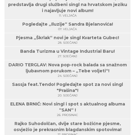
predstavlja drugi službeni singl na hrvatskom jeziku
i najavljuje novi album!
11. VELJAČA
Pogledajte „Iluzije“ Sandra Bjelanovića!
07. VELJAČA
Pjesma „Škrlak“ novi je singl Kvarteta Gubec!
28. SIJEČANJ
Banda Turizma u Vintage Industrial Baru!
27. SIJEČANJ
DARIO TERGLAV: Nova pop-rock balada sa snažnom
ljubavnom porukom – „Tebe voljeti“!
24. SIJEČANJ
Sassja feat.Tendo! Pogledajte spot za novi singl
"Prašina"!
20. SIJEČANJ
ELENA BRNIĆ: Novi singl i spot s aktualnog albuma
“SAN“ !
26. PROSINAC
Rajko Suhodolčan, dvije stare božićne pjesme,
osvježio je prekrasnim blagdanskim spotovima!
17. PROSINAC