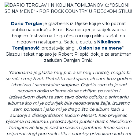
Dario Terglav
je glazbenik iz Rijeke koji je vrlo poznat
publici na području Istre i Kvarnera jer je sudjelovao na
brojnim festivalima te ga često imaju priliku slušati na
njegovim nastupima. Sada u duetu s
Nikolinom
Tomljanović
, predstavlja singl „
Osloni se na mene
“!
Glazbu i tekst napisao je Robert Pilepić, dok je za aranžman
zaslužan Damjan Brnić.
“Godinama je glazba moj put, a uz moju obitelj, moglo bi
se reći i moj život. Pretežito nastupam, ali sam kroz godine
izbacivao i samostalne singlove. Osjetio sam da je sad
napokon došlo vrijeme da se ozbiljno posvetim i
izdavačkom dijelu te sam tako donio odluku o snimanju
albuma što mi je oduvijek bila neostvarena želja. Izuzetno
sam ponosan i jako mi je drago što će album izaći u
suradnji s diskografskom kućom Menart. Kao prvijenac
pjesama na albumu, predstavljam publici duet s Nikolinom
Tomljanović koji je nastao sasvim spontano. Imao sam u
pripremi singl pop rock stila s country prizvukom kada mi