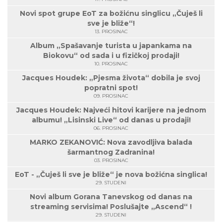
Novi spot grupe EoT za božićnu singlicu „Čuješ li
sve je bliže“!
13. PROSINAC
Album „Spašavanje turista u japankama na
Biokovu“ od sada i u fizičkoj prodaji!
10. PROSINAC
Jacques Houdek: „Pjesma života“ dobila je svoj
popratni spot!
09. PROSINAC
Jacques Houdek: Najveći hitovi karijere na jednom
albumu! „Lisinski Live“ od danas u prodaji!
06. PROSINAC
MARKO ZEKANOVIĆ: Nova zavodljiva balada
šarmantnog Zadranina!
03. PROSINAC
EoT - „Čuješ li sve je bliže“ je nova božićna singlica!
29. STUDENI
Novi album Gorana Tanevskog od danas na
streaming servisima! Poslušajte „Ascend“ !
29. STUDENI