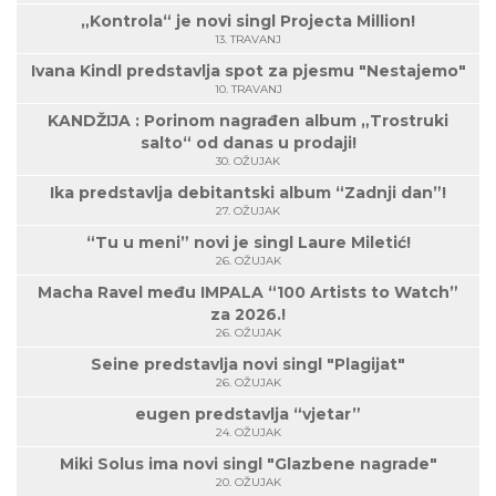
„Kontrola“ je novi singl Projecta Million!
13. TRAVANJ
Ivana Kindl predstavlja spot za pjesmu "Nestajemo"
10. TRAVANJ
KANDŽIJA : Porinom nagrađen album „Trostruki
salto“ od danas u prodaji!
30. OŽUJAK
Ika predstavlja debitantski album “Zadnji dan”!
27. OŽUJAK
“Tu u meni” novi je singl Laure Miletić!
26. OŽUJAK
Macha Ravel među IMPALA “100 Artists to Watch”
za 2026.!
26. OŽUJAK
Seine predstavlja novi singl "Plagijat"
26. OŽUJAK
eugen predstavlja “vjetar”
24. OŽUJAK
Miki Solus ima novi singl "Glazbene nagrade"
20. OŽUJAK