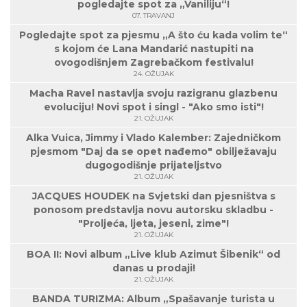
pogledajte spot za „Vaniliju“!
07. TRAVANJ
Pogledajte spot za pjesmu „A što ću kada volim te“
s kojom će Lana Mandarić nastupiti na
ovogodišnjem Zagrebačkom festivalu!
24. OŽUJAK
Macha Ravel nastavlja svoju razigranu glazbenu
evoluciju! Novi spot i singl - "Ako smo isti"!
21. OŽUJAK
Alka Vuica, Jimmy i Vlado Kalember: Zajedničkom
pjesmom "Daj da se opet nađemo" obilježavaju
dugogodišnje prijateljstvo
21. OŽUJAK
JACQUES HOUDEK na Svjetski dan pjesništva s
ponosom predstavlja novu autorsku skladbu -
"Proljeća, ljeta, jeseni, zime"!
21. OŽUJAK
BOA II: Novi album „Live klub Azimut Šibenik“ od
danas u prodaji!
21. OŽUJAK
BANDA TURIZMA: Album „Spašavanje turista u