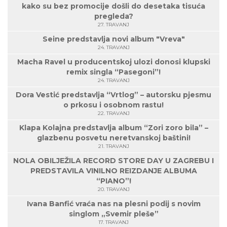
kako su bez promocije došli do desetaka tisuća
pregleda?
27. TRAVANJ
Seine predstavlja novi album "Vreva"
24. TRAVANJ
Macha Ravel u producentskoj ulozi donosi klupski
remix singla “Pasegoni”!
24. TRAVANJ
Dora Vestić predstavlja “Vrtlog” – autorsku pjesmu
o prkosu i osobnom rastu!
22. TRAVANJ
Klapa Kolajna predstavlja album “Zori zoro bila” –
glazbenu posvetu neretvanskoj baštini!
21. TRAVANJ
NOLA OBILJEŽILA RECORD STORE DAY U ZAGREBU I
PREDSTAVILA VINILNO REIZDANJE ALBUMA
“PIANO”!
20. TRAVANJ
Ivana Banfić vraća nas na plesni podij s novim
singlom „Svemir pleše”
17. TRAVANJ