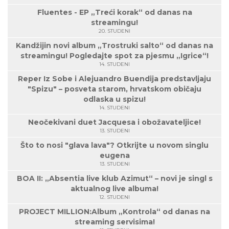
Fluentes - EP „Treći korak“ od danas na
streamingu!
20. STUDENI
Kandžijin novi album „Trostruki salto“ od danas na
streamingu! Pogledajte spot za pjesmu „Igrice“!
14. STUDENI
Reper Iz Sobe i Alejuandro Buendija predstavljaju
"Spizu" – posveta starom, hrvatskom običaju
odlaska u spizu!
14. STUDENI
Neočekivani duet Jacquesa i obožavateljice!
13. STUDENI
Što to nosi "glava lava"? Otkrijte u novom singlu
eugena
13. STUDENI
BOA II: „Absentia live klub Azimut“ – novi je singl s
aktualnog live albuma!
12. STUDENI
PROJECT MILLION:Album „Kontrola“ od danas na
streaming servisima!