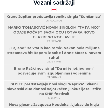
Vezani sadržaji
Kruno Jupiter predstavlja remiks singla "Sunčanica"
06. KOLOVOZ
MARKO TOMASOVIĆ NOVIM SINGLOM "TATA MOJ"
ODAJE POČAST SVOM OCU I OTVARA NOVO
GLAZBENO POGLAVLJE
24. SRPANJ
„Tajland“ se vratio kao remix. Nakon pola milijuna
streamova hit Repera iz sobe i Anne Moor u novom
ruhu!
22. SRPANJ
Bruno Rački novi singl “Da mi je još jednom”
posvećuje svim izgubljenima i voljenima
21. SRPANJ
GLISTE predstavljaju novi singl "Paprika": Viralni
slovenski duo donosi najotkačeniji okus ljeta i stiže
na SHIP festival!
15. SRPANJ
Nova pjesma Jacquesa Houdeka „Ljubav do kraja