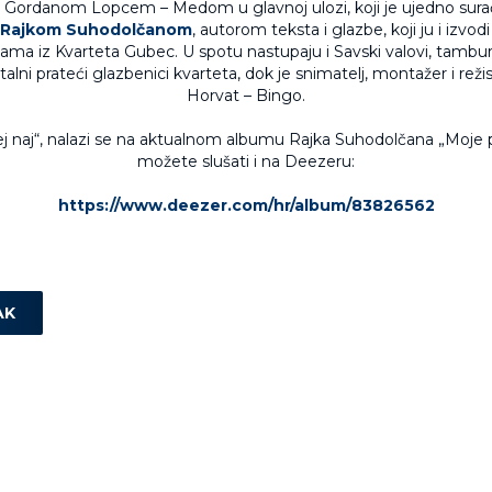
Gordanom Lopcem – Medom u glavnoj ulozi, koji je ujedno surađ
Rajkom Suhodolčanom
, autorom teksta i glazbe, koji ju i izvod
ama iz Kvarteta Gubec. U spotu nastupaju i Savski valovi, tambura
talni prateći glazbenici kvarteta, dok je snimatelj, montažer i reži
Horvat – Bingo.
 naj“, nalazi se na aktualnom albumu Rajka Suhodolčana „Moje 
možete slušati i na Deezeru:
https://www.deezer.com/hr/album/83826562
AK