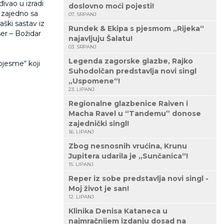
ivao u izradi
doslovno moći pojesti!
i zajedno sa
07. SRPANJ
ški sastav iz
Rundek & Ekipa s pjesmom „Rijeka“
ser – Božidar
najavljuju Šalatu!
03. SRPANJ
Legenda zagorske glazbe, Rajko
pjesme“ koji
Suhodolčan predstavlja novi singl
„Uspomene“!
23. LIPANJ
Regionalne glazbenice Raiven i
Macha Ravel u “Tandemu” donose
zajednički singl!
16. LIPANJ
Zbog nesnosnih vrućina, Krunu
Jupitera udarila je „Sunčanica“!
15. LIPANJ
Reper iz sobe predstavlja novi singl -
Moj život je san!
12. LIPANJ
Klinika Denisa Kataneca u
najmračnijem izdanju dosad na