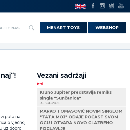
MENART TOYS
WEBSHOP
AJTE NAS
naj“!
Vezani sadržaji
Kruno Jupiter predstavlja remiks
singla "Sunčanica"
06. KOLOVOZ
MARKO TOMASOVIĆ NOVIM SINGLOM
vi puta na
"TATA MOJ" ODAJE POČAST SVOM
iča o vječnoj
OCU I OTVARA NOVO GLAZBENO
ju uz dobro
POGLAVLJE