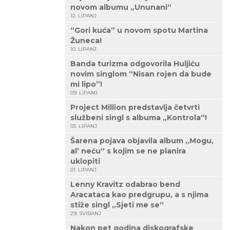
novom albumu „Ununani“
12. LIPANJ
“Gori kuća” u novom spotu Martina
Žuneca!
10. LIPANJ
Banda turizma odgovorila Huljiću
novim singlom “Nisan rojen da bude
mi lipo”!
09. LIPANJ
Project Million predstavlja četvrti
službeni singl s albuma „Kontrola“!
03. LIPANJ
Šarena pojava objavila album „Mogu,
al’ neću“ s kojim se ne planira
uklopiti
01. LIPANJ
Lenny Kravitz odabrao bend
Aracataca kao predgrupu, a s njima
stiže singl „Sjeti me se“
29. SVIBANJ
Nakon pet godina diskografske