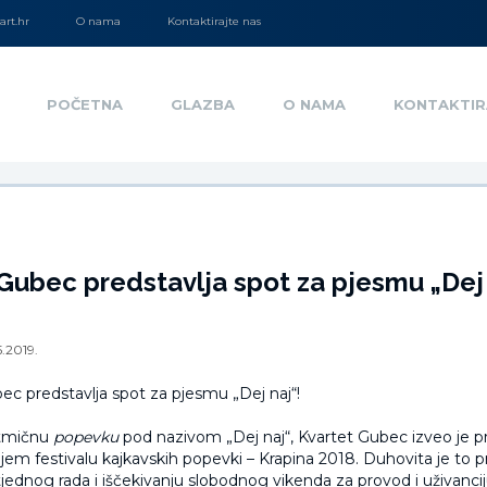
rt.hr
O nama
Kontaktirajte nas
POČETNA
GLAZBA
O NAMA
KONTAKTIR
Gubec predstavlja spot za pjesmu „Dej 
5.2019.
itmičnu
popevku
pod nazivom „Dej naj“, Kvartet Gubec izveo je pr
jem festivalu kajkavskih popevki – Krapina 2018. Duhovita je to pr
tjednog rada i iščekivanju slobodnog vikenda za provod i uživanci