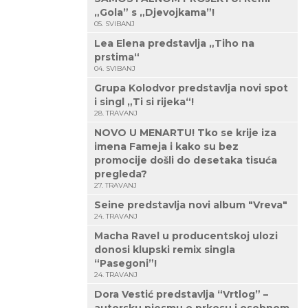
„Gola” s „Djevojkama”!
05. SVIBANJ
Lea Elena predstavlja „Tiho na
prstima“
04. SVIBANJ
Grupa Kolodvor predstavlja novi spot
i singl „Ti si rijeka“!
28. TRAVANJ
NOVO U MENARTU! Tko se krije iza
imena Fameja i kako su bez
promocije došli do desetaka tisuća
pregleda?
27. TRAVANJ
Seine predstavlja novi album "Vreva"
24. TRAVANJ
Macha Ravel u producentskoj ulozi
donosi klupski remix singla
“Pasegoni”!
24. TRAVANJ
Dora Vestić predstavlja “Vrtlog” –