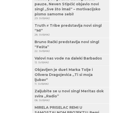
pauze, Neven Stipčić objavio novi
singl „Sve što imaš“ – motivacijsko
pismo samome sebi!
29. SVIBANJ
Truth ≠ Tribe predstavlja novi singl
“M!”
28. SVIBANJ
Bruno Rački predstavlja novi singl
“Fešta”
22. SVIBANJ
Valovi nas vode na daleki Barbados
13. SVIBANJ
Objavljen je duet Marka Tolje i
Olivera Dragojevića „Ti si moja
ljubav“
11. SVIBANJ
Zaljubite se u novi singl Meritas dok
svira „Radio”
08. SVIBANJ
MIRELA PRISELAC REMI U
SAMOSTALNOM PROJEKTU: Remi