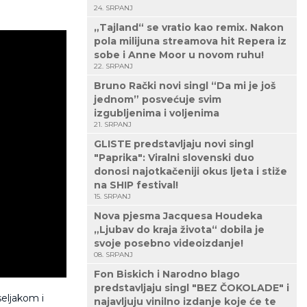
24. SRPANJ
„Tajland“ se vratio kao remix. Nakon
pola milijuna streamova hit Repera iz
sobe i Anne Moor u novom ruhu!
22. SRPANJ
Bruno Rački novi singl “Da mi je još
jednom” posvećuje svim
izgubljenima i voljenima
21. SRPANJ
GLISTE predstavljaju novi singl
"Paprika": Viralni slovenski duo
donosi najotkačeniji okus ljeta i stiže
na SHIP festival!
15. SRPANJ
Nova pjesma Jacquesa Houdeka
„Ljubav do kraja života“ dobila je
svoje posebno videoizdanje!
08. SRPANJ
Fon Biskich i Narodno blago
predstavljaju singl "BEZ ČOKOLADE" i
eljakom i
najavljuju vinilno izdanje koje će te