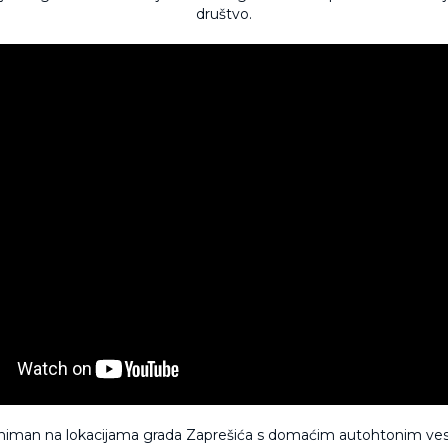
društvo.
sniman na lokacijama grada Zaprešića s domaćim autohtonim ves