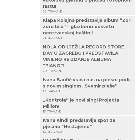
autorsku pjesmu o prkosu i osobnom
rastu!
22. TRAVANJ
Klapa Kolajna predstavlja album “Zori
zoro bila” – glazbenu posvetu
neretvanskoj baštini!
21. TRAVANJ
NOLA OBILJEŽILA RECORD STORE
DAY U ZAGREBU I PREDSTAVILA
VINILNO REIZDANJE ALBUMA
“PIANO”!
20. TRAVANJ
Ivana Banfić vraća nas na plesni podij
s novim singlom „Svemir pleše”
17. TRAVANJ
„Kontrola“ je novi singl Projecta
Million!
13. TRAVANJ
Ivana Kindl predstavlja spot za
pjesmu "Nestajemo"
10. TRAVANJ