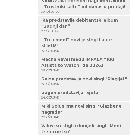
KANDŽIJA : Porinom nagrađen album
„Trostruki salto“ od danas u prodaji!
30. OŽUJAK
Ika predstavlja debitantski album
“Zadnji dan”!
27. OŽUJAK
“Tu u meni” novi je singl Laure
Miletić!
26. OŽUJAK
Macha Ravel među IMPALA “100
Artists to Watch” za 2026.!
26. OŽUJAK
Seine predstavlja novi singl "Plagijat"
26. OŽUJAK
eugen predstavlja “vjetar”
24. OŽUJAK
Miki Solus ima novi singl "Glazbene
nagrade"
20. OŽUJAK
Valovi su stigli i donijeli singl “Meni
treba netko”