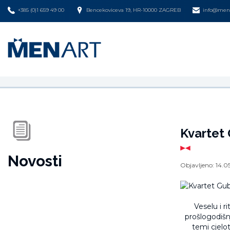
+385 (0)1 659 49 00
Bencekoviceva 19, HR-10000 ZAGREB
info@mena
Kvartet 
Novosti
Objavljeno:
14.0
Veselu i r
prošlogodišn
temi cjelo