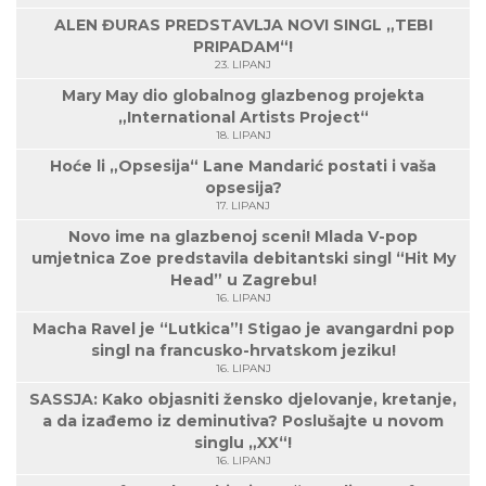
ALEN ĐURAS PREDSTAVLJA NOVI SINGL „TEBI
PRIPADAM“!
23. LIPANJ
Mary May dio globalnog glazbenog projekta
„International Artists Project“
18. LIPANJ
Hoće li „Opsesija“ Lane Mandarić postati i vaša
opsesija?
17. LIPANJ
Novo ime na glazbenoj sceni! Mlada V-pop
umjetnica Zoe predstavila debitantski singl “Hit My
Head” u Zagrebu!
16. LIPANJ
Macha Ravel je “Lutkica”! Stigao je avangardni pop
singl na francusko-hrvatskom jeziku!
16. LIPANJ
SASSJA: Kako objasniti žensko djelovanje, kretanje,
a da izađemo iz deminutiva? Poslušajte u novom
singlu „XX“!
16. LIPANJ