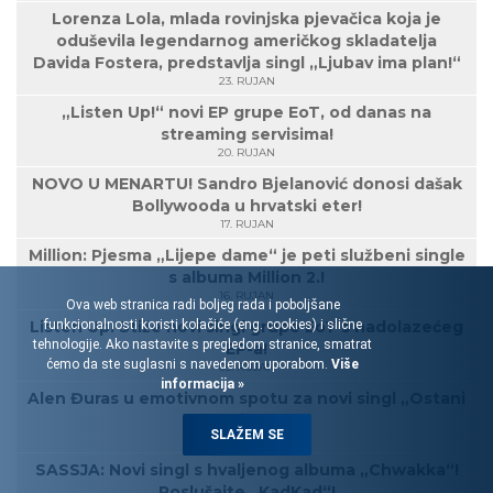
Lorenza Lola, mlada rovinjska pjevačica koja je
oduševila legendarnog američkog skladatelja
Davida Fostera, predstavlja singl „Ljubav ima plan!“
23. RUJAN
„Listen Up!“ novi EP grupe EoT, od danas na
streaming servisima!
20. RUJAN
NOVO U MENARTU! Sandro Bjelanović donosi dašak
Bollywooda u hrvatski eter!
17. RUJAN
Million: Pjesma „Lijepe dame“ je peti službeni single
s albuma Million 2.!
16. RUJAN
Ova web stranica radi boljeg rada i poboljšane
Listen Up! Stiže novi singl grupe EoT s nadolazećeg
funkcionalnosti koristi kolačiće (eng. cookies) i slične
tehnologije. Ako nastavite s pregledom stranice, smatrat
EP-a!
ćemo da ste suglasni s navedenom uporabom.
Više
05. RUJAN
informacija »
Alen Đuras u emotivnom spotu za novi singl „Ostani
uz njega“!
SLAŽEM SE
03. RUJAN
SASSJA: Novi singl s hvaljenog albuma „Chwakka“!
Poslušajte „KadKad“!