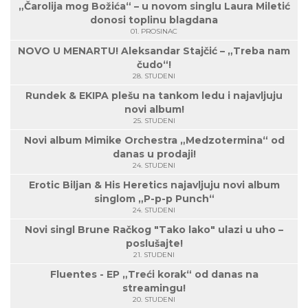
„Čarolija mog Božića“ – u novom singlu Laura Miletić
donosi toplinu blagdana
01. PROSINAC
NOVO U MENARTU! Aleksandar Stajčić – „Treba nam
čudo“!
28. STUDENI
Rundek & EKIPA plešu na tankom ledu i najavljuju
novi album!
25. STUDENI
Novi album Mimike Orchestra „Medzotermina“ od
danas u prodaji!
24. STUDENI
Erotic Biljan & His Heretics najavljuju novi album
singlom „P-p-p Punch“
24. STUDENI
Novi singl Brune Račkog "Tako lako" ulazi u uho –
poslušajte!
21. STUDENI
Fluentes - EP „Treći korak“ od danas na
streamingu!
20. STUDENI