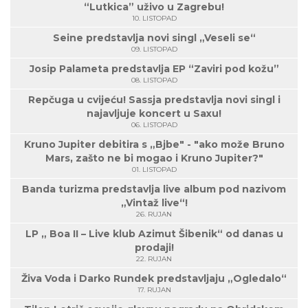
“Lutkica” uživo u Zagrebu!
10. LISTOPAD
Seine predstavlja novi singl „Veseli se“
09. LISTOPAD
Josip Palameta predstavlja EP “Zaviri pod kožu”
08. LISTOPAD
Repčuga u cvijeću! Sassja predstavlja novi singl i
najavljuje koncert u Saxu!
06. LISTOPAD
Kruno Jupiter debitira s „Bjbe" - "ako može Bruno
Mars, zašto ne bi mogao i Kruno Jupiter?"
01. LISTOPAD
Banda turizma predstavlja live album pod nazivom
„Vintaž live“!
26. RUJAN
LP „ Boa II – Live klub Azimut Šibenik“ od danas u
prodaji!
22. RUJAN
Živa Voda i Darko Rundek predstavljaju „Ogledalo“
17. RUJAN