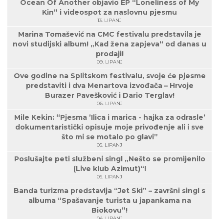
Ocean Of Another objavio EP “Loneliness of My
Kin” i videospot za naslovnu pjesmu
13. LIPANJ
Marina Tomašević na CMC festivalu predstavila je
novi studijski album! „Kad žena zapjeva“ od danas u
prodaji!
09. LIPANJ
Ove godine na Splitskom festivalu, svoje će pjesme
predstaviti i dva Menartova izvođača – Hrvoje
Burazer Pavešković i Dario Terglav!
06. LIPANJ
Mile Kekin: “Pjesma ’Ilica i marica - hajka za odrasle’
dokumentaristički opisuje moje privođenje ali i sve
što mi se motalo po glavi”
05. LIPANJ
Poslušajte peti službeni singl „Nešto se promijenilo
(Live klub Azimut)“!
05. LIPANJ
Banda turizma predstavlja “Jet Ski” – završni singl s
albuma “Spašavanje turista u japankama na
Biokovu”!
04. LIPANJ