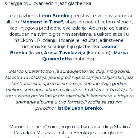
Jazz glazbenik
Leon Brenko
predstavlja svoj novi autorski
album
"Moment in Time"
, objavljen pod etiketom Menart,
kao i njegova prethodna dva izdanja. Album je od danas
dostupan na svim digitalnim servisima, a uskoro stiže i u
fizičkom LP izdanju. Izdanje je rezultat jedinstvene
umjetničke suradnje triju glazbenika:
Leona
Brenka
(klavir),
Aresa Tavolazzija
(kontrabas) i
Marca
Quarantotta
(bubnjevi).
„Marco Quarantotto i ja surađujemo već dugi niz godina.
Maestra Tavolazzija, jednog od najznačajnijih talijanskih jazz
kontrabasista, upoznali smo prije nepune dvije godine
tijekom snimanja albuma saksofonista Aldevisa Tibaldija. Iz
tog susreta proizašao je niz zajedničkih koncerata, a ideja za
snimanje albuma u trio formaciji rodila se sasvim
prirodno“,
ističe Leon Brenko.
"Moment in Time" snimljen je u Urban Recording Studiu /
Casa della Musica u Trstu, a Brenko je autor glazbe i