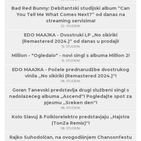
Bad Red Bunny: Debitantski studijski album “Can
You Tell Me What Comes Next?” od danas na
streaming servisima!
22. STUDENI
EDO MAAJKA - Dvostruki LP „No sikiriki
(Remastered 2024.)“ od danas u prodaji!
15. STUDENI
Million - "Ogledalo" - novi singl s albuma Million 2!
15. STUDENI
EDO MAAJKA - Počele prednarudžbe dvostrukog
vinila „No sikiriki (Remastered 2024.)“!
08. STUDENI
Goran Tanevski predstavlja drugi službeni singl s
nadolazećeg albuma „Ascend“! Pogledajte spot za
pjesmu „Sreken den“!
08. STUDENI
Kolo Slavuj & Folklorelektro predstavjaju „Hajstra
(TonZa Remix)“!
08. STUDENI
Rajko Suhodolčan, na ovogodišnjem Chansonfestu