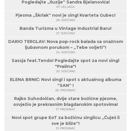
Pogledajte „Iluzije“ Sandra Bjelanovića!
07. VELJAČA
Pjesma „Škrlak“ novi je singl Kvarteta Gubec!
28. SIJEČANJ
Banda Turizma u Vintage Industrial Baru!
27. SIJEČANJ
DARIO TERGLAV: Nova pop-rock balada sa snažnom
ljubavnom porukom – „Tebe voljeti“!
24. SIJEČANJ
Sassja feat.Tendo! Pogledajte spot za novi singl
"Prašina"!
20. SIJEČANJ
ELENA BRNIĆ: Novi singl i spot s aktualnog albuma
“SAN“ !
26. PROSINAC
Rajko Suhodolčan, dvije stare božićne pjesme,
osvježio je prekrasnim blagdanskim spotovima!
17. PROSINAC
Novi spot grupe EoT za božićnu singlicu „Čuješ li
sve je bliže“!
13. PROSINAC