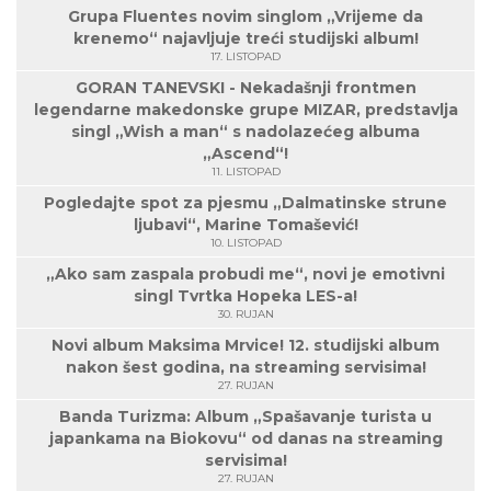
Grupa Fluentes novim singlom „Vrijeme da
krenemo“ najavljuje treći studijski album!
17. LISTOPAD
GORAN TANEVSKI - Nekadašnji frontmen
legendarne makedonske grupe MIZAR, predstavlja
singl „Wish a man“ s nadolazećeg albuma
„Ascend“!
11. LISTOPAD
Pogledajte spot za pjesmu „Dalmatinske strune
ljubavi“, Marine Tomašević!
10. LISTOPAD
„Ako sam zaspala probudi me“, novi je emotivni
singl Tvrtka Hopeka LES-a!
30. RUJAN
Novi album Maksima Mrvice! 12. studijski album
nakon šest godina, na streaming servisima!
27. RUJAN
Banda Turizma: Album „Spašavanje turista u
japankama na Biokovu“ od danas na streaming
servisima!
27. RUJAN