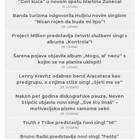
“Gori kuća” u novom spotu Martina Žuneca!
10. LIPANJ
Banda turizma odgovorila Huljiću novim singlom
“Nisan rojen da bude mi lipo”!
09. LIPANJ
Project Million predstavlja četvrti službeni singl s
albuma „Kontrola“!
03. LIPANJ
Šarena pojava objavila album „Mogu, al’ neću“ s
kojim se ne planira uklopiti
01. LIPANJ
Lenny Kravitz odabrao bend Aracataca kao
predgrupu, a s njima stiže singl „Sjeti me se“
29. SVIBANJ
Nakon pet godina diskografske pauze, Neven
Stipčić objavio novi singl „Sve što imaš“ –
motivacijsko pismo samome sebi!
29. SVIBANJ
Truth ≠ Tribe predstavlja novi singl “M!”
28. SVIBANJ
Bruno Rački predstavlja novi singl “Fešta”