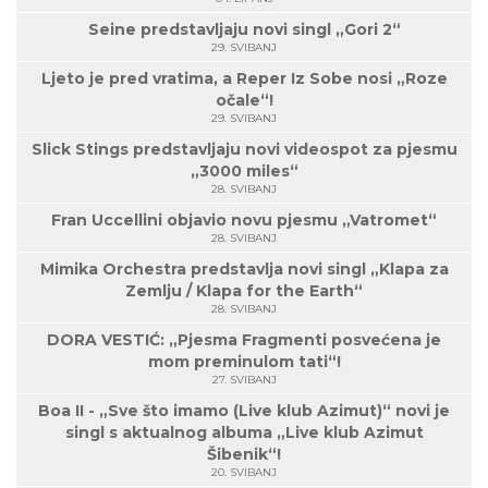
Seine predstavljaju novi singl „Gori 2“
29. SVIBANJ
Ljeto je pred vratima, a Reper Iz Sobe nosi „Roze
očale“!
29. SVIBANJ
Slick Stings predstavljaju novi videospot za pjesmu
„3000 miles“
28. SVIBANJ
Fran Uccellini objavio novu pjesmu „Vatromet“
28. SVIBANJ
Mimika Orchestra predstavlja novi singl „Klapa za
Zemlju / Klapa for the Earth“
28. SVIBANJ
DORA VESTIĆ: „Pjesma Fragmenti posvećena je
mom preminulom tati“!
27. SVIBANJ
Boa II - „Sve što imamo (Live klub Azimut)“ novi je
singl s aktualnog albuma „Live klub Azimut
Šibenik“!
20. SVIBANJ