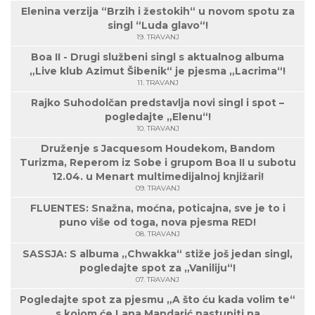
Elenina verzija “Brzih i žestokih“ u novom spotu za
singl “Luda glavo“!
19. TRAVANJ
Boa II - Drugi službeni singl s aktualnog albuma
„Live klub Azimut Šibenik“ je pjesma „Lacrima“!
11. TRAVANJ
Rajko Suhodolčan predstavlja novi singl i spot –
pogledajte „Elenu“!
10. TRAVANJ
Druženje s Jacquesom Houdekom, Bandom
Turizma, Reperom iz Sobe i grupom Boa II u subotu
12.04. u Menart multimedijalnoj knjižari!
09. TRAVANJ
FLUENTES: Snažna, moćna, poticajna, sve je to i
puno više od toga, nova pjesma RED!
08. TRAVANJ
SASSJA: S albuma „Chwakka“ stiže još jedan singl,
pogledajte spot za „Vaniliju“!
07. TRAVANJ
Pogledajte spot za pjesmu „A što ću kada volim te“
s kojom će Lana Mandarić nastupiti na