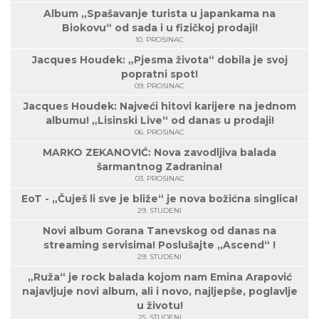
Album „Spašavanje turista u japankama na
Biokovu“ od sada i u fizičkoj prodaji!
10. PROSINAC
Jacques Houdek: „Pjesma života“ dobila je svoj
popratni spot!
09. PROSINAC
Jacques Houdek: Najveći hitovi karijere na jednom
albumu! „Lisinski Live“ od danas u prodaji!
06. PROSINAC
MARKO ZEKANOVIĆ: Nova zavodljiva balada
šarmantnog Zadranina!
03. PROSINAC
EoT - „Čuješ li sve je bliže“ je nova božićna singlica!
29. STUDENI
Novi album Gorana Tanevskog od danas na
streaming servisima! Poslušajte „Ascend“ !
29. STUDENI
„Ruža“ je rock balada kojom nam Emina Arapović
najavljuje novi album, ali i novo, najljepše, poglavlje
u životu!
25. STUDENI