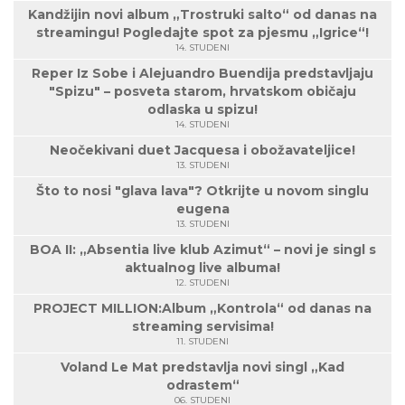
Kandžijin novi album „Trostruki salto“ od danas na
streamingu! Pogledajte spot za pjesmu „Igrice“!
14. STUDENI
Reper Iz Sobe i Alejuandro Buendija predstavljaju
"Spizu" – posveta starom, hrvatskom običaju
odlaska u spizu!
14. STUDENI
Neočekivani duet Jacquesa i obožavateljice!
13. STUDENI
Što to nosi "glava lava"? Otkrijte u novom singlu
eugena
13. STUDENI
BOA II: „Absentia live klub Azimut“ – novi je singl s
aktualnog live albuma!
12. STUDENI
PROJECT MILLION:Album „Kontrola“ od danas na
streaming servisima!
11. STUDENI
Voland Le Mat predstavlja novi singl „Kad
odrastem“
06. STUDENI