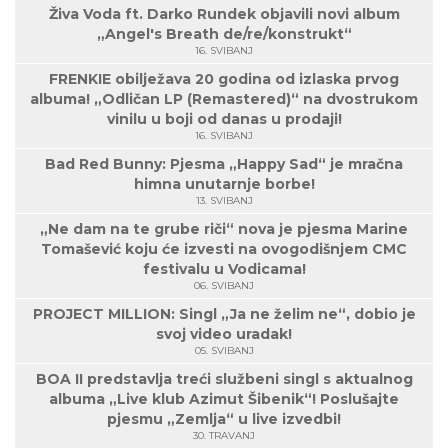
Živa Voda ft. Darko Rundek objavili novi album
„Angel's Breath de/re/konstrukt“
16. SVIBANJ
FRENKIE obilježava 20 godina od izlaska prvog
albuma! „Odličan LP (Remastered)“ na dvostrukom
vinilu u boji od danas u prodaji!
16. SVIBANJ
Bad Red Bunny: Pjesma „Happy Sad“ je mračna
himna unutarnje borbe!
13. SVIBANJ
„Ne dam na te grube riči“ nova je pjesma Marine
Tomašević koju će izvesti na ovogodišnjem CMC
festivalu u Vodicama!
06. SVIBANJ
PROJECT MILLION: Singl „Ja ne želim ne“, dobio je
svoj video uradak!
05. SVIBANJ
BOA II predstavlja treći službeni singl s aktualnog
albuma „Live klub Azimut Šibenik“! Poslušajte
pjesmu „Zemlja“ u live izvedbi!
30. TRAVANJ