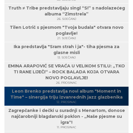
Truth ≠ Tribe predstavljaju singl “S!” s nadolazećeg
albuma “Zimstrela”
26. SIJEČANJ
Tilen Lotrič s pjesmom "Tvoja budala" otvara novo
poglavlje!
21. SIJEČANJ
Ika predstavlja "Sram strah i ja"- tiha pjesma za
glasne misli
13. SIJEČANJ
EMINA ARAPOVIĆ SE VRAĆA U VELIKOM STILU: „TKO
TI RANE LIJEČI“ – ROCK BALADA KOJA OTVARA
NOVO POGLAVLJE!
26. PROSINAC
Leon Brenko predstavlja novi album "Moment in
Time" – sinergija triju izvanrednih jazz glazbenika
12. PROSINAC
Zagrepčanke i dečki u suradnji s Menartom, donose
najčarobniji blagdanski poklon - „Naše pjesme su
igra“!
11. PROSINAC