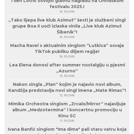
Tilen Lotrič osvojio glavnu nagradu na Ohridskom
festivalu 2025.!
16. RUJAN
„Tako lijepa live klub Azimut“ šesti je službeni singl
grupe Boa II uoči izlaska vinila „Live klub Azimut
Šibenik“!
16. RUJAN
Macha Ravel s aktualnim singlom “Lutkica” osvaja
TikTok publiku diljem regije!
16. RUJAN
Lea Elena donosi after summer nostalgiju u pjesmi
„Azurno“
15. RUJAN
Nakon singla „Plan“ kojim je najavio novi album,
Kandžija predstavlja novi singl imena „Mate Rimac“!
12. RUJAN
Mimika Orchestra singlom „Zrcalo/Mirror“ najavljuje
album „Medzotermina“ i koncertnu promociju u
Kinu SC
11. RUJAN
Ivana Banfić singlom "Ima dima" pali staru vatru koja