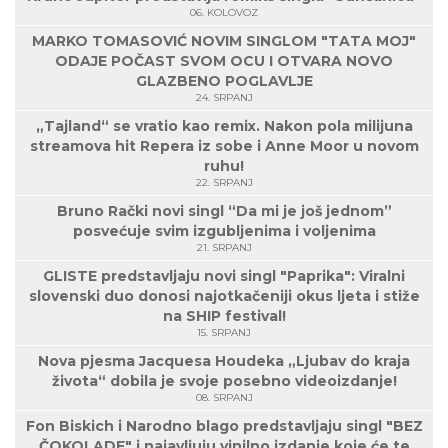
06. KOLOVOZ
MARKO TOMASOVIĆ NOVIM SINGLOM "TATA MOJ"
ODAJE POČAST SVOM OCU I OTVARA NOVO
GLAZBENO POGLAVLJE
24. SRPANJ
„Tajland“ se vratio kao remix. Nakon pola milijuna
streamova hit Repera iz sobe i Anne Moor u novom
ruhu!
22. SRPANJ
Bruno Rački novi singl “Da mi je još jednom”
posvećuje svim izgubljenima i voljenima
21. SRPANJ
GLISTE predstavljaju novi singl "Paprika": Viralni
slovenski duo donosi najotkačeniji okus ljeta i stiže
na SHIP festival!
15. SRPANJ
Nova pjesma Jacquesa Houdeka „Ljubav do kraja
života“ dobila je svoje posebno videoizdanje!
08. SRPANJ
Fon Biskich i Narodno blago predstavljaju singl "BEZ
ČOKOLADE" i najavljuju vinilno izdanje koje će te