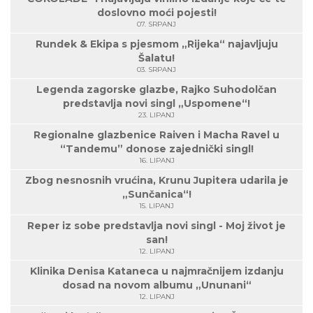
doslovno moći pojesti!
07. SRPANJ
Rundek & Ekipa s pjesmom „Rijeka“ najavljuju
Šalatu!
03. SRPANJ
Legenda zagorske glazbe, Rajko Suhodolčan
predstavlja novi singl „Uspomene“!
23. LIPANJ
Regionalne glazbenice Raiven i Macha Ravel u
“Tandemu” donose zajednički singl!
16. LIPANJ
Zbog nesnosnih vrućina, Krunu Jupitera udarila je
„Sunčanica“!
15. LIPANJ
Reper iz sobe predstavlja novi singl - Moj život je
san!
12. LIPANJ
Klinika Denisa Kataneca u najmračnijem izdanju
dosad na novom albumu „Ununani“
12. LIPANJ