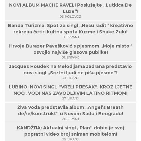
NOVI ALBUM MACHE RAVEL! Poslušajte „Lutkica De
Luxe“!
06. KOLOVOZ
Banda Turizma: Spot za singl „Neću radit“ kreativno
rekreira četiri kultna spota Kuzme i Shake Zulu!
11. SRPANJ
Hrvoje Burazer Pavešković s pjesmom „Moje misto“
osvojio najviše glasova publike!
07. SRPANJ
Jacques Houdek na Melodijama Jadrana predstavio
novi singl „Sretni ljudi ne pišu pjesme“!
30. LIPANJ
LUBINO: NOVI SINGL “VRELI PIJESAK“, KROZ LJETNE
NOĆI, VODI NAS ZAVODLJIVIM LATINO RITMOM!
27. LIPANJ
Živa Voda predstavila album „Angel’s Breath
de/re/konstrukt“ u Novom Sadu i Beogradu!
26. LIPANJ
KANDŽIJA: Aktualni singl „Plan“ dobio je svoj
popratni video broj sniman mobitelom!
25. LIPANJ