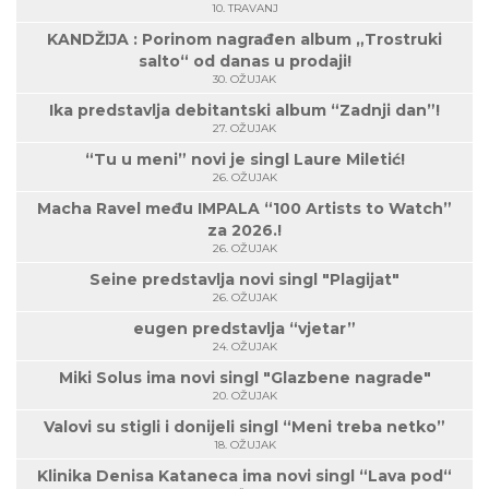
10. TRAVANJ
KANDŽIJA : Porinom nagrađen album „Trostruki
salto“ od danas u prodaji!
30. OŽUJAK
Ika predstavlja debitantski album “Zadnji dan”!
27. OŽUJAK
“Tu u meni” novi je singl Laure Miletić!
26. OŽUJAK
Macha Ravel među IMPALA “100 Artists to Watch”
za 2026.!
26. OŽUJAK
Seine predstavlja novi singl "Plagijat"
26. OŽUJAK
eugen predstavlja “vjetar”
24. OŽUJAK
Miki Solus ima novi singl "Glazbene nagrade"
20. OŽUJAK
Valovi su stigli i donijeli singl “Meni treba netko”
18. OŽUJAK
Klinika Denisa Kataneca ima novi singl “Lava pod“