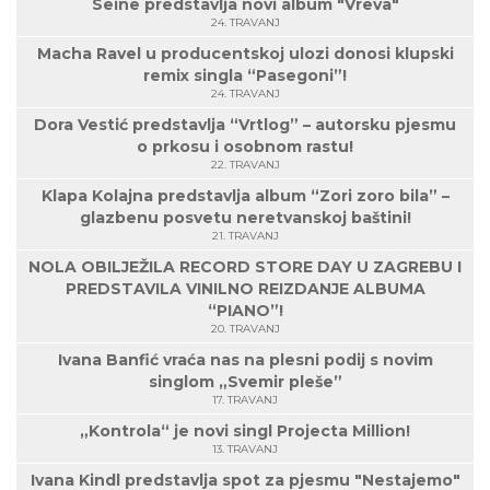
Seine predstavlja novi album "Vreva"
24. TRAVANJ
Macha Ravel u producentskoj ulozi donosi klupski
remix singla “Pasegoni”!
24. TRAVANJ
Dora Vestić predstavlja “Vrtlog” – autorsku pjesmu
o prkosu i osobnom rastu!
22. TRAVANJ
Klapa Kolajna predstavlja album “Zori zoro bila” –
glazbenu posvetu neretvanskoj baštini!
21. TRAVANJ
NOLA OBILJEŽILA RECORD STORE DAY U ZAGREBU I
PREDSTAVILA VINILNO REIZDANJE ALBUMA
“PIANO”!
20. TRAVANJ
Ivana Banfić vraća nas na plesni podij s novim
singlom „Svemir pleše”
17. TRAVANJ
„Kontrola“ je novi singl Projecta Million!
13. TRAVANJ
Ivana Kindl predstavlja spot za pjesmu "Nestajemo"