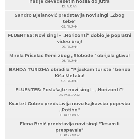
nas je devedesetih nosila do jutra
10. RUJAN
Sandro Bjelanović predstavlja novi singl „Zbog
tebe“
09. RUJAN
FLUENTES: Novi singl – „Horizonti“ dobio je popratni
video broj!
05. RUJAN
Mirela Priselac Remi zbog „Slobode“ obrijala glavu!
03. RUJAN
BANDA TURIZMA obradila “Pljačkam turiste” benda
Kiša Metaka!
02. RUJAN
FLUENTES: Poslušajte novi singl – „Horizonti“!
25. KOLOVOZ
Kvartet Gubec predstavlja novu kajkavsku popevku
„Potiho“
18. KOLOVOZ
Elena Brnić predstavlja novi singl "Jesam li
prespavala"
18. KOLOVOZ