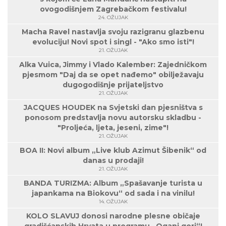
ovogodišnjem Zagrebačkom festivalu!
24. OŽUJAK
Macha Ravel nastavlja svoju razigranu glazbenu
evoluciju! Novi spot i singl - "Ako smo isti"!
21. OŽUJAK
Alka Vuica, Jimmy i Vlado Kalember: Zajedničkom
pjesmom "Daj da se opet nađemo" obilježavaju
dugogodišnje prijateljstvo
21. OŽUJAK
JACQUES HOUDEK na Svjetski dan pjesništva s
ponosom predstavlja novu autorsku skladbu -
"Proljeća, ljeta, jeseni, zime"!
21. OŽUJAK
BOA II: Novi album „Live klub Azimut Šibenik“ od
danas u prodaji!
21. OŽUJAK
BANDA TURIZMA: Album „Spašavanje turista u
japankama na Biokovu“ od sada i na vinilu!
14. OŽUJAK
KOLO SLAVUJ donosi narodne plesne običaje