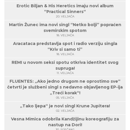
Erotic Biljan & His Heretics imaju novi album
“Practical Sinners“
20. VELJAČA
Martin Žunec ima novi singl “Netko bolji” popraćen
svemirskim spotom
18. VELJAČA
Aracataca predstavlja spot i radio verziju singla
“Kriv si samo ti”
18. VELJAČA
REMI u novom seksi spotu otkriva identitet svog
supruga!
11. VELJAČA
FLUENTES: „Ako jedno drugom ne oprostimo sve“
četvrti je službeni singl s nedavno objavljenog EP-ija
„Treći korak“!
05. VELJAČA
„Tako ljepa“ je novi singl Krune Jupitera!
02. VELJAČA
Vesna Mimica odobrila Kandžijinu koreografiju za
nastup na Dori!
30. SIJEČANJ