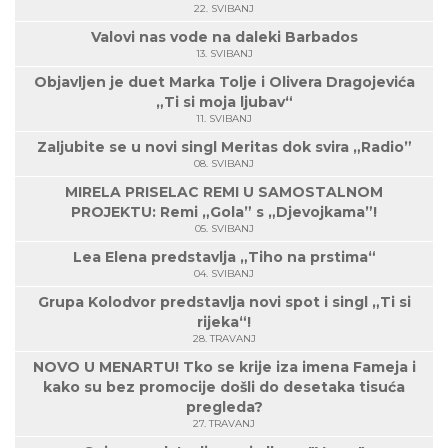
22. SVIBANJ
Valovi nas vode na daleki Barbados
13. SVIBANJ
Objavljen je duet Marka Tolje i Olivera Dragojevića
„Ti si moja ljubav“
11. SVIBANJ
Zaljubite se u novi singl Meritas dok svira „Radio”
08. SVIBANJ
MIRELA PRISELAC REMI U SAMOSTALNOM
PROJEKTU: Remi „Gola” s „Djevojkama”!
05. SVIBANJ
Lea Elena predstavlja „Tiho na prstima“
04. SVIBANJ
Grupa Kolodvor predstavlja novi spot i singl „Ti si
rijeka“!
28. TRAVANJ
NOVO U MENARTU! Tko se krije iza imena Fameja i
kako su bez promocije došli do desetaka tisuća
pregleda?
27. TRAVANJ