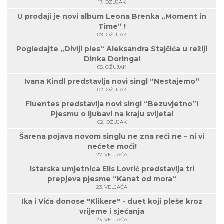
17. OŽUJAK
U prodaji je novi album Leona Brenka „Moment in
Time“ !
09. OŽUJAK
Pogledajte „Divlji ples“ Aleksandra Stajčića u režiji
Dinka Doringa!
05. OŽUJAK
Ivana Kindl predstavlja novi singl “Nestajemo“
02. OŽUJAK
Fluentes predstavlja novi singl “Bezuvjetno”!
Pjesmu o ljubavi na kraju svijeta!
02. OŽUJAK
Šarena pojava novom singlu ne zna reći ne – ni vi
nećete moći!
27. VELJAČA
Istarska umjetnica Elis Lovrić predstavlja tri
prepjeva pjesme “Kanat od mora“
23. VELJAČA
Ika i Vića donose "Klikere" - duet koji pleše kroz
vrijeme i sjećanja
23. VELJAČA