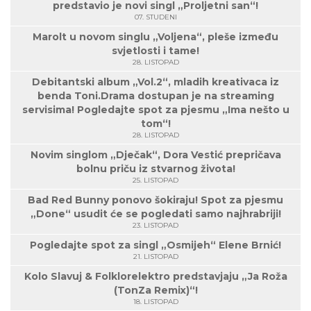
predstavio je novi singl „Proljetni san“!
07. STUDENI
Marolt u novom singlu „Voljena“, pleše između
svjetlosti i tame!
28. LISTOPAD
Debitantski album „Vol.2“, mladih kreativaca iz
benda Toni.Drama dostupan je na streaming
servisima! Pogledajte spot za pjesmu „Ima nešto u
tom“!
28. LISTOPAD
Novim singlom „Dječak“, Dora Vestić prepričava
bolnu priču iz stvarnog života!
25. LISTOPAD
Bad Red Bunny ponovo šokiraju! Spot za pjesmu
„Done“ usudit će se pogledati samo najhrabriji!
23. LISTOPAD
Pogledajte spot za singl „Osmijeh“ Elene Brnić!
21. LISTOPAD
Kolo Slavuj & Folklorelektro predstavjaju „Ja Roža
(TonZa Remix)“!
18. LISTOPAD