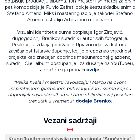
potpisuje produkciju albuma. Ton-majstor i snimatelj za prvih
pet kompozicija je Fulvio Zafret, dok je šestu skladbu snimio
Stefano Amerio. Miks i mastering radio je također Stefano
Amerio u studiju Artesuono u Udinama.
Vizualni identitet albuma potpisuje Igor Zirojević,
dugogodišnji Brenkov suradnik i autor svih fotografija.
Realizaciju izdanja podržao je Upravni odjel za kulturu i
zavičajnost Istarske županije, koji je prepoznao vrijednost
projekta kao značajan doprinos međunarodnoj glazbenoj
suradnji. Cijeli album dostupan je i za slušanje na YouTubeu,
a možete ga pronaći
ovdje
.
"Velika hvala i maestru Tavolazziju i Marcu na ovom
inspirativnom glazbenom putovanju, kao i svima koji su
doprinijeli nastanku albuma i time obilježili ovaj poseban
trenutak u vremenu"
,
dodaje Brenko.
Vezani sadržaji
Kruno Jupiter predstavlja remiks singla "Sunčanica"