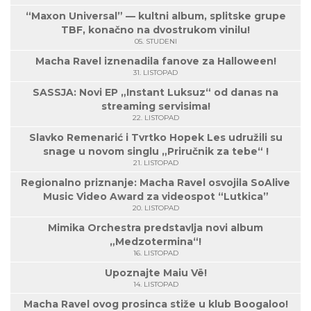
“Maxon Universal” — kultni album, splitske grupe
TBF, konačno na dvostrukom vinilu!
05. STUDENI
Macha Ravel iznenadila fanove za Halloween!
31. LISTOPAD
SASSJA: Novi EP „Instant Luksuz“ od danas na
streaming servisima!
22. LISTOPAD
Slavko Remenarić i Tvrtko Hopek Les udružili su
snage u novom singlu „Priručnik za tebe“ !
21. LISTOPAD
Regionalno priznanje: Macha Ravel osvojila SoAlive
Music Video Award za videospot “Lutkica”
20. LISTOPAD
Mimika Orchestra predstavlja novi album
„Medzotermina“!
16. LISTOPAD
Upoznajte Maiu Vë!
14. LISTOPAD
Macha Ravel ovog prosinca stiže u klub Boogaloo!