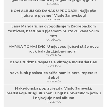
gradišćanskih Hrvata u programu „Oganj gori“!
12. OŽUJAK
NOVI ALBUM OD DANAS U PRODAJI! „Najljepše
ljubavne pjesme“ Vlade Janevskog!
05. OŽUJAK
Lana Mandarić na ovogodišnjem Zagrebačkom
festivalu, nastupa s pjesmom "A što ću kada volim
te"!
04. OŽUJAK
MARINA TOMAŠEVIĆ: U mjesecu ljubavi stiže nova
rock balada „Ljubavi moja“!
19. VELJAČA
Banda turizma rasplesala Vintage Industrial Bar!
14. VELJAČA
Nova funk poslastica stiže nam iz pera Repera Iz
Sobe!
14. VELJAČA
Makedonska pop zvijezda, Vlado Janevski,
predstavlja drugi službeni singl na hrvatskom jeziku
i najavljuje novi album!
11. VELJAČA