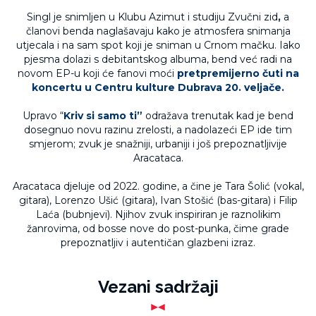
Singl je snimljen u Klubu Azimut i studiju Zvučni zid
,
a
članovi benda naglašavaju kako je atmosfera snimanja
utjecala i na sam spot koji je sniman u Crnom mačku. Iako
pjesma dolazi s debitantskog albuma, bend već radi na
novom EP-u koji će fanovi moći
pretpremijerno čuti na
koncertu u Centru kulture Dubrava 20. veljače.
Upravo “
Kriv si samo ti”
odražava trenutak kad je bend
dosegnuo novu razinu zrelosti, a nadolazeći EP ide tim
smjerom; zvuk je snažniji, urbaniji i još prepoznatljivije
Aracataca.
Aracataca djeluje od 2022. godine, a čine je Tara Šolić (vokal,
gitara), Lorenzo Ušić (gitara), Ivan Stošić (bas-gitara) i Filip
Laća (bubnjevi). Njihov zvuk inspiriran je raznolikim
žanrovima, od bosse nove do post-punka, čime grade
prepoznatljiv i autentičan glazbeni izraz.
Vezani sadržaji