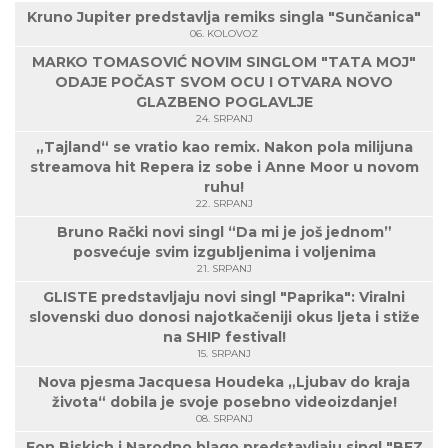
Kruno Jupiter predstavlja remiks singla "Sunčanica"
06. KOLOVOZ
MARKO TOMASOVIĆ NOVIM SINGLOM "TATA MOJ"
ODAJE POČAST SVOM OCU I OTVARA NOVO
GLAZBENO POGLAVLJE
24. SRPANJ
„Tajland“ se vratio kao remix. Nakon pola milijuna
streamova hit Repera iz sobe i Anne Moor u novom
ruhu!
22. SRPANJ
Bruno Rački novi singl “Da mi je još jednom”
posvećuje svim izgubljenima i voljenima
21. SRPANJ
GLISTE predstavljaju novi singl "Paprika": Viralni
slovenski duo donosi najotkačeniji okus ljeta i stiže
na SHIP festival!
15. SRPANJ
Nova pjesma Jacquesa Houdeka „Ljubav do kraja
života“ dobila je svoje posebno videoizdanje!
08. SRPANJ
Fon Biskich i Narodno blago predstavljaju singl "BEZ