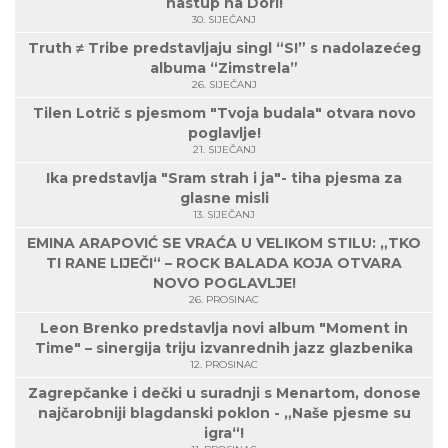
nastup na Dori!
30. SIJEČANJ
Truth ≠ Tribe predstavljaju singl “S!” s nadolazećeg
albuma “Zimstrela”
26. SIJEČANJ
Tilen Lotrič s pjesmom "Tvoja budala" otvara novo
poglavlje!
21. SIJEČANJ
Ika predstavlja "Sram strah i ja"- tiha pjesma za
glasne misli
13. SIJEČANJ
EMINA ARAPOVIĆ SE VRAĆA U VELIKOM STILU: „TKO
TI RANE LIJEČI“ – ROCK BALADA KOJA OTVARA
NOVO POGLAVLJE!
26. PROSINAC
Leon Brenko predstavlja novi album "Moment in
Time" – sinergija triju izvanrednih jazz glazbenika
12. PROSINAC
Zagrepčanke i dečki u suradnji s Menartom, donose
najčarobniji blagdanski poklon - „Naše pjesme su
igra“!