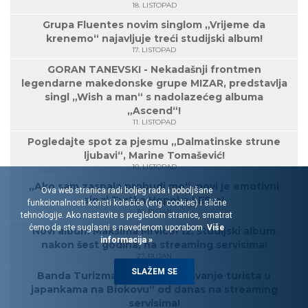
18. LISTOPAD
Grupa Fluentes novim singlom „Vrijeme da
krenemo“ najavljuje treći studijski album!
17. LISTOPAD
GORAN TANEVSKI - Nekadašnji frontmen
legendarne makedonske grupe MIZAR, predstavlja
singl „Wish a man“ s nadolazećeg albuma
„Ascend“!
11. LISTOPAD
Pogledajte spot za pjesmu „Dalmatinske strune
ljubavi“, Marine Tomašević!
10. LISTOPAD
„Ako sam zaspala probudi me“, novi je emotivni
Ova web stranica radi boljeg rada i poboljšane
singl Tvrtka Hopeka LES-a!
funkcionalnosti koristi kolačiće (eng. cookies) i slične
30. RUJAN
tehnologije. Ako nastavite s pregledom stranice, smatrat
ćemo da ste suglasni s navedenom uporabom.
Više
Novi album Maksima Mrvice! 12. studijski album
informacija »
nakon šest godina, na streaming servisima!
27. RUJAN
SLAŽEM SE
Banda Turizma: Album „Spašavanje turista u
japankama na Biokovu“ od danas na streaming
servisima!