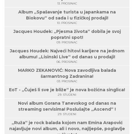
13. PROSINAC
Album „Spašavanje turista u japankama na
Biokovu“ od sada i u fizičkoj prodaji!
10. PROSINAC
Jacques Houdek: „Pjesma života“ dobila je svoj
popratni spot!
09. PROSINAC
Jacques Houdek: Najveći hitovi karijere na jednom
albumu! „Lisinski Live“ od danas u prodaji!
06. PROSINAC
MARKO ZEKANOVIĆ: Nova zavodljiva balada
šarmantnog Zadranina!
03. PROSINAC
EoT - „Čuješ li sve je bliže“ je nova božićna singlica!
29. STUDENI
Novi album Gorana Tanevskog od danas na
streaming servisima! Poslušajte „Ascend“ !
29. STUDENI
„Ruža“ je rock balada kojom nam Emina Arapović
najavljuje novi album, ali i novo, najljepše, poglavlje