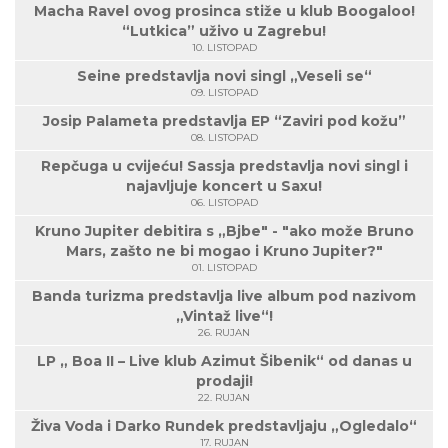
Macha Ravel ovog prosinca stiže u klub Boogaloo!
“Lutkica” uživo u Zagrebu!
10. LISTOPAD
Seine predstavlja novi singl „Veseli se“
09. LISTOPAD
Josip Palameta predstavlja EP “Zaviri pod kožu”
08. LISTOPAD
Repčuga u cvijeću! Sassja predstavlja novi singl i
najavljuje koncert u Saxu!
06. LISTOPAD
Kruno Jupiter debitira s „Bjbe" - "ako može Bruno
Mars, zašto ne bi mogao i Kruno Jupiter?"
01. LISTOPAD
Banda turizma predstavlja live album pod nazivom
„Vintaž live“!
26. RUJAN
LP „ Boa II – Live klub Azimut Šibenik“ od danas u
prodaji!
22. RUJAN
Živa Voda i Darko Rundek predstavljaju „Ogledalo“
17. RUJAN