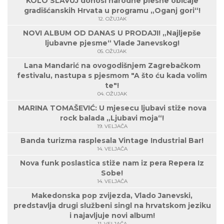
KOLO SLAVUJ donosi narodne plesne običaje
gradišćanskih Hrvata u programu „Oganj gori“!
12. OŽUJAK
NOVI ALBUM OD DANAS U PRODAJI! „Najljepše
ljubavne pjesme“ Vlade Janevskog!
05. OŽUJAK
Lana Mandarić na ovogodišnjem Zagrebačkom
festivalu, nastupa s pjesmom "A što ću kada volim
te"!
04. OŽUJAK
MARINA TOMAŠEVIĆ: U mjesecu ljubavi stiže nova
rock balada „Ljubavi moja“!
19. VELJAČA
Banda turizma rasplesala Vintage Industrial Bar!
14. VELJAČA
Nova funk poslastica stiže nam iz pera Repera Iz
Sobe!
14. VELJAČA
Makedonska pop zvijezda, Vlado Janevski,
predstavlja drugi službeni singl na hrvatskom jeziku
i najavljuje novi album!
11. VELJAČA