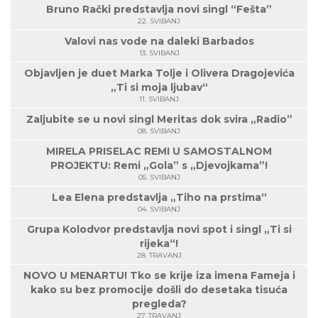
Bruno Rački predstavlja novi singl “Fešta”
22. SVIBANJ
Valovi nas vode na daleki Barbados
13. SVIBANJ
Objavljen je duet Marka Tolje i Olivera Dragojevića
„Ti si moja ljubav“
11. SVIBANJ
Zaljubite se u novi singl Meritas dok svira „Radio”
08. SVIBANJ
MIRELA PRISELAC REMI U SAMOSTALNOM
PROJEKTU: Remi „Gola” s „Djevojkama”!
05. SVIBANJ
Lea Elena predstavlja „Tiho na prstima“
04. SVIBANJ
Grupa Kolodvor predstavlja novi spot i singl „Ti si
rijeka“!
28. TRAVANJ
NOVO U MENARTU! Tko se krije iza imena Fameja i
kako su bez promocije došli do desetaka tisuća
pregleda?
27. TRAVANJ