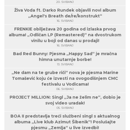
20. SVIBANJ
Živa Voda ft. Darko Rundek objavili novi album
„Angel's Breath de/re/konstrukt“
16. SVIBANJ
FRENKIE obilježava 20 godina od izlaska prvog
albuma! „Odličan LP (Remastered)“ na dvostrukom
vinilu u boji od danas u prodaji!
16. SVIBANJ
Bad Red Bunny: Pjesma „Happy Sad“ je mračna
himna unutarnje borbe!
13. SVIBANJ
„Ne dam na te grube riči“ nova je pjesma Marine
Tomašević koju će izvesti na ovogodišnjem CMC
festivalu u Vodicama!
06. SVIBANJ
PROJECT MILLION: Singl „Ja ne želim ne“, dobio je
svoj video uradak!
05. SVIBANJ
BOA II predstavlja treći službeni singl s aktualnog
albuma „Live klub Azimut Šibenik“! Poslušajte
pjesmu „Zemlja“ u live izvedbi!