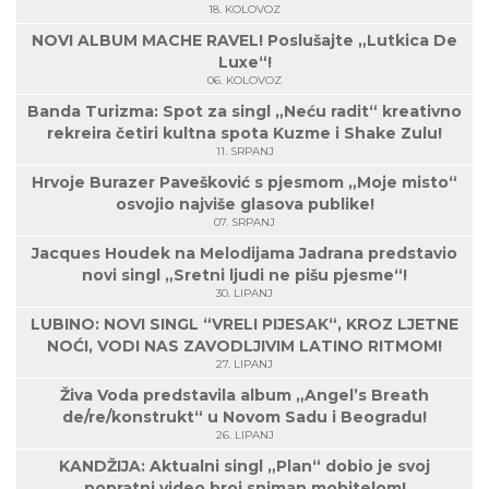
18. KOLOVOZ
NOVI ALBUM MACHE RAVEL! Poslušajte „Lutkica De
Luxe“!
06. KOLOVOZ
Banda Turizma: Spot za singl „Neću radit“ kreativno
rekreira četiri kultna spota Kuzme i Shake Zulu!
11. SRPANJ
Hrvoje Burazer Pavešković s pjesmom „Moje misto“
osvojio najviše glasova publike!
07. SRPANJ
Jacques Houdek na Melodijama Jadrana predstavio
novi singl „Sretni ljudi ne pišu pjesme“!
30. LIPANJ
LUBINO: NOVI SINGL “VRELI PIJESAK“, KROZ LJETNE
NOĆI, VODI NAS ZAVODLJIVIM LATINO RITMOM!
27. LIPANJ
Živa Voda predstavila album „Angel’s Breath
de/re/konstrukt“ u Novom Sadu i Beogradu!
26. LIPANJ
KANDŽIJA: Aktualni singl „Plan“ dobio je svoj
popratni video broj sniman mobitelom!