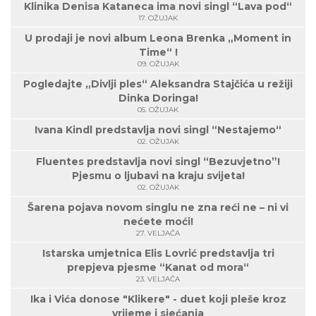
Klinika Denisa Kataneca ima novi singl “Lava pod“
17. OŽUJAK
U prodaji je novi album Leona Brenka „Moment in
Time“ !
09. OŽUJAK
Pogledajte „Divlji ples“ Aleksandra Stajčića u režiji
Dinka Doringa!
05. OŽUJAK
Ivana Kindl predstavlja novi singl “Nestajemo“
02. OŽUJAK
Fluentes predstavlja novi singl “Bezuvjetno”!
Pjesmu o ljubavi na kraju svijeta!
02. OŽUJAK
Šarena pojava novom singlu ne zna reći ne – ni vi
nećete moći!
27. VELJAČA
Istarska umjetnica Elis Lovrić predstavlja tri
prepjeva pjesme “Kanat od mora“
23. VELJAČA
Ika i Vića donose "Klikere" - duet koji pleše kroz
vrijeme i sjećanja