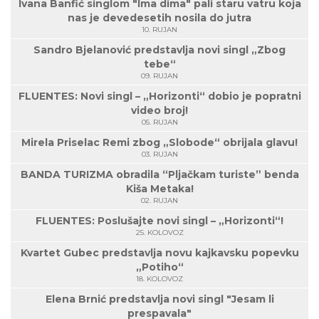
Ivana Banfić singlom "Ima dima" pali staru vatru koja
nas je devedesetih nosila do jutra
10. RUJAN
Sandro Bjelanović predstavlja novi singl „Zbog
tebe“
09. RUJAN
FLUENTES: Novi singl – „Horizonti“ dobio je popratni
video broj!
05. RUJAN
Mirela Priselac Remi zbog „Slobode“ obrijala glavu!
03. RUJAN
BANDA TURIZMA obradila “Pljačkam turiste” benda
Kiša Metaka!
02. RUJAN
FLUENTES: Poslušajte novi singl – „Horizonti“!
25. KOLOVOZ
Kvartet Gubec predstavlja novu kajkavsku popevku
„Potiho“
18. KOLOVOZ
Elena Brnić predstavlja novi singl "Jesam li
prespavala"