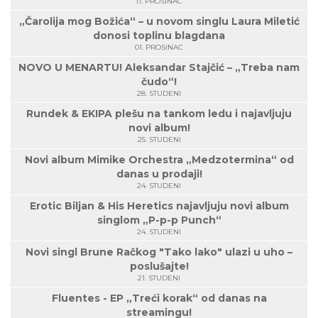
11. PROSINAC
„Čarolija mog Božića“ – u novom singlu Laura Miletić
donosi toplinu blagdana
01. PROSINAC
NOVO U MENARTU! Aleksandar Stajčić – „Treba nam
čudo“!
28. STUDENI
Rundek & EKIPA plešu na tankom ledu i najavljuju
novi album!
25. STUDENI
Novi album Mimike Orchestra „Medzotermina“ od
danas u prodaji!
24. STUDENI
Erotic Biljan & His Heretics najavljuju novi album
singlom „P-p-p Punch“
24. STUDENI
Novi singl Brune Račkog "Tako lako" ulazi u uho –
poslušajte!
21. STUDENI
Fluentes - EP „Treći korak“ od danas na
streamingu!