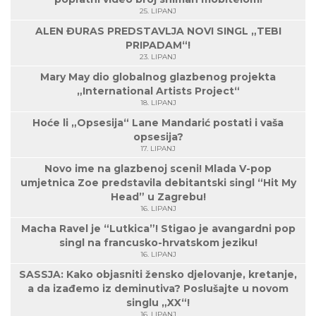
25. LIPANJ
ALEN ĐURAS PREDSTAVLJA NOVI SINGL „TEBI
PRIPADAM“!
23. LIPANJ
Mary May dio globalnog glazbenog projekta
„International Artists Project“
18. LIPANJ
Hoće li „Opsesija“ Lane Mandarić postati i vaša
opsesija?
17. LIPANJ
Novo ime na glazbenoj sceni! Mlada V-pop
umjetnica Zoe predstavila debitantski singl “Hit My
Head” u Zagrebu!
16. LIPANJ
Macha Ravel je “Lutkica”! Stigao je avangardni pop
singl na francusko-hrvatskom jeziku!
16. LIPANJ
SASSJA: Kako objasniti žensko djelovanje, kretanje,
a da izađemo iz deminutiva? Poslušajte u novom
singlu „XX“!
16. LIPANJ