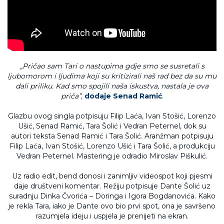
„Pričao sam Tari o nastupima gdje smo se susretali s
ljubomorom i ljudima koji su kritizirali naš rad bez da su mu
dali priliku. Kad smo spojili naša iskustva, nastala je ova
priča”,
dodaje Senad Ramić
.
Glazbu ovog singla potpisuju Filip Laća, Ivan Stošić, Lorenzo
Ušić, Senad Ramić, Tara Šolić i Vedran Peternel, dok su
autori teksta Senad Ramić i Tara Šolić. Aranžman potpisuju
Filip Laća, Ivan Stošić, Lorenzo Ušić i Tara Šolić, a produkciju
Vedran Peternel. Mastering je odradio Miroslav Piškulić.
Uz radio edit, bend donosi i zanimljiv videospot koji pjesmi
daje društveni komentar. Režiju potpisuje Dante Šolić uz
suradnju Dinka Čvorića – Doringa i Igora Bogdanovića. Kako
je rekla Tara, iako je Dante ovo bio prvi spot, ona je savršeno
razumjela ideju i uspjela je prenijeti na ekran.