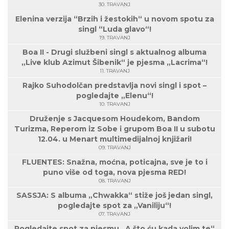
30. TRAVANJ
Elenina verzija “Brzih i žestokih“ u novom spotu za
singl “Luda glavo“!
19. TRAVANJ
Boa II - Drugi službeni singl s aktualnog albuma
„Live klub Azimut Šibenik“ je pjesma „Lacrima“!
11. TRAVANJ
Rajko Suhodolčan predstavlja novi singl i spot –
pogledajte „Elenu“!
10. TRAVANJ
Druženje s Jacquesom Houdekom, Bandom
Turizma, Reperom iz Sobe i grupom Boa II u subotu
12.04. u Menart multimedijalnoj knjižari!
09. TRAVANJ
FLUENTES: Snažna, moćna, poticajna, sve je to i
puno više od toga, nova pjesma RED!
08. TRAVANJ
SASSJA: S albuma „Chwakka“ stiže još jedan singl,
pogledajte spot za „Vaniliju“!
07. TRAVANJ
Pogledajte spot za pjesmu „A što ću kada volim te“