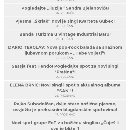
Pogledajte „Iluzije“ Sandra Bjelanovića!
07. VELJAČA
Pjesma „Škrlak“ novi je singl Kvarteta Gubec!
28. SIJEČANJ
Banda Turizma u Vintage Industrial Baru!
27. SIJEČANJ
DARIO TERGLAV: Nova pop-rock balada sa snažnom
ljubavnom porukom – „Tebe voljeti“!
24. SIJEČANJ
Sassja feat.Tendo! Pogledajte spot za novi singl
"Prašina"!
20. SIJEČANJ
ELENA BRNIĆ: Novi singl i spot s aktualnog albuma
“SAN“ !
26. PROSINAC
Rajko Suhodolčan, dvije stare božićne pjesme,
osvježio je prekrasnim blagdanskim spotovima!
17. PROSINAC
Novi spot grupe EoT za božićnu singlicu „Čuješ li
sve je bliže“!