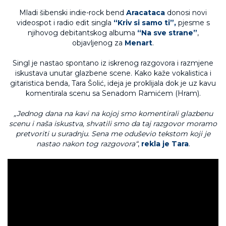
Mladi šibenski indie-rock bend
Aracataca
donosi novi
videospot i radio edit singla
“Kriv si samo ti”,
pjesme s
njihovog debitantskog albuma
“Na sve strane”
,
objavljenog za
Menart
.
Singl je nastao spontano iz iskrenog razgovora i razmjene
iskustava unutar glazbene scene. Kako kaže vokalistica i
gitaristica benda, Tara Šolić, ideja je proklijala dok je uz kavu
komentirala scenu sa Senadom Ramićem (Hram).
„Jednog dana na kavi na kojoj smo komentirali glazbenu
scenu i naša iskustva, shvatili smo da taj razgovor moramo
pretvoriti u suradnju. Sena me oduševio tekstom koji je
nastao nakon tog razgovora“
,
rekla je Tara
.