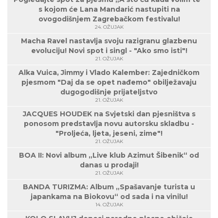
s kojom će Lana Mandarić nastupiti na
ovogodišnjem Zagrebačkom festivalu!
24. OŽUJAK
Macha Ravel nastavlja svoju razigranu glazbenu
evoluciju! Novi spot i singl - "Ako smo isti"!
21. OŽUJAK
Alka Vuica, Jimmy i Vlado Kalember: Zajedničkom
pjesmom "Daj da se opet nađemo" obilježavaju
dugogodišnje prijateljstvo
21. OŽUJAK
JACQUES HOUDEK na Svjetski dan pjesništva s
ponosom predstavlja novu autorsku skladbu -
"Proljeća, ljeta, jeseni, zime"!
21. OŽUJAK
BOA II: Novi album „Live klub Azimut Šibenik“ od
danas u prodaji!
21. OŽUJAK
BANDA TURIZMA: Album „Spašavanje turista u
japankama na Biokovu“ od sada i na vinilu!
14. OŽUJAK