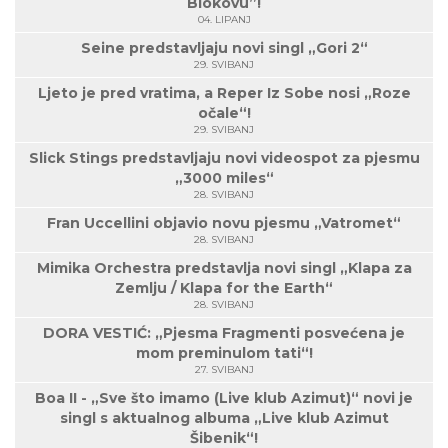
Biokovu”!
04. LIPANJ
Seine predstavljaju novi singl „Gori 2“
29. SVIBANJ
Ljeto je pred vratima, a Reper Iz Sobe nosi „Roze
očale“!
29. SVIBANJ
Slick Stings predstavljaju novi videospot za pjesmu
„3000 miles“
28. SVIBANJ
Fran Uccellini objavio novu pjesmu „Vatromet“
28. SVIBANJ
Mimika Orchestra predstavlja novi singl „Klapa za
Zemlju / Klapa for the Earth“
28. SVIBANJ
DORA VESTIĆ: „Pjesma Fragmenti posvećena je
mom preminulom tati“!
27. SVIBANJ
Boa II - „Sve što imamo (Live klub Azimut)“ novi je
singl s aktualnog albuma „Live klub Azimut
Šibenik“!