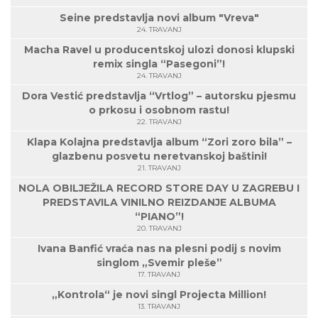
Seine predstavlja novi album "Vreva"
24. TRAVANJ
Macha Ravel u producentskoj ulozi donosi klupski
remix singla “Pasegoni”!
24. TRAVANJ
Dora Vestić predstavlja “Vrtlog” – autorsku pjesmu
o prkosu i osobnom rastu!
22. TRAVANJ
Klapa Kolajna predstavlja album “Zori zoro bila” –
glazbenu posvetu neretvanskoj baštini!
21. TRAVANJ
NOLA OBILJEŽILA RECORD STORE DAY U ZAGREBU I
PREDSTAVILA VINILNO REIZDANJE ALBUMA
“PIANO”!
20. TRAVANJ
Ivana Banfić vraća nas na plesni podij s novim
singlom „Svemir pleše”
17. TRAVANJ
„Kontrola“ je novi singl Projecta Million!
13. TRAVANJ