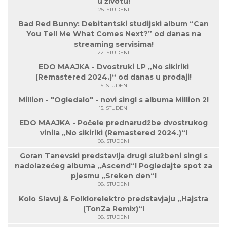
u životu!
25. STUDENI
Bad Red Bunny: Debitantski studijski album “Can
You Tell Me What Comes Next?” od danas na
streaming servisima!
22. STUDENI
EDO MAAJKA - Dvostruki LP „No sikiriki
(Remastered 2024.)“ od danas u prodaji!
15. STUDENI
Million - "Ogledalo" - novi singl s albuma Million 2!
15. STUDENI
EDO MAAJKA - Počele prednarudžbe dvostrukog
vinila „No sikiriki (Remastered 2024.)“!
08. STUDENI
Goran Tanevski predstavlja drugi službeni singl s
nadolazećeg albuma „Ascend“! Pogledajte spot za
pjesmu „Sreken den“!
08. STUDENI
Kolo Slavuj & Folklorelektro predstavjaju „Hajstra
(TonZa Remix)“!
08. STUDENI