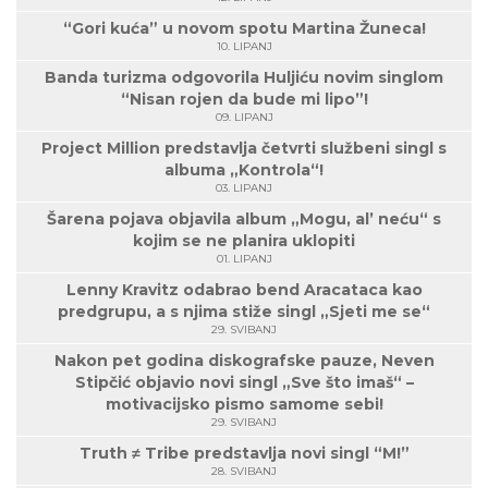
“Gori kuća” u novom spotu Martina Žuneca!
10. LIPANJ
Banda turizma odgovorila Huljiću novim singlom
“Nisan rojen da bude mi lipo”!
09. LIPANJ
Project Million predstavlja četvrti službeni singl s
albuma „Kontrola“!
03. LIPANJ
Šarena pojava objavila album „Mogu, al’ neću“ s
kojim se ne planira uklopiti
01. LIPANJ
Lenny Kravitz odabrao bend Aracataca kao
predgrupu, a s njima stiže singl „Sjeti me se“
29. SVIBANJ
Nakon pet godina diskografske pauze, Neven
Stipčić objavio novi singl „Sve što imaš“ –
motivacijsko pismo samome sebi!
29. SVIBANJ
Truth ≠ Tribe predstavlja novi singl “M!”
28. SVIBANJ