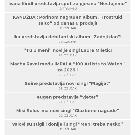
Ivana Kindl predstavlja spot za pjesmu "Nestajemo"
10. TRAVANJ
KANDŽIJA : Porinom nagrađen album „Trostruki
salto“ od danas u prodaji!
30. OŽUJAK
Ika predstavlja debitantski album “Zadnji dan”!
27. OŽUJAK
“Tu u meni” novi je singl Laure Miletić!
26. OŽUJAK
Macha Ravel među IMPALA “100 Artists to Watch”
za 2026.!
26. OŽUJAK
Seine predstavlja novi singl "Plagijat"
26. OŽUJAK
eugen predstavlja “vjetar”
24. OŽUJAK
Miki Solus ima novi singl "Glazbene nagrade"
20. OŽUJAK
Valovi su stigli i donijeli singl “Meni treba netko”
18. OŽUJAK