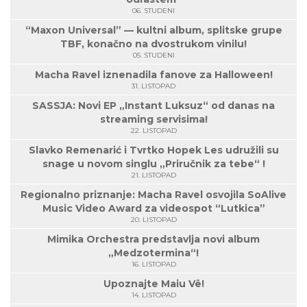
06. STUDENI
“Maxon Universal” — kultni album, splitske grupe
TBF, konačno na dvostrukom vinilu!
05. STUDENI
Macha Ravel iznenadila fanove za Halloween!
31. LISTOPAD
SASSJA: Novi EP „Instant Luksuz“ od danas na
streaming servisima!
22. LISTOPAD
Slavko Remenarić i Tvrtko Hopek Les udružili su
snage u novom singlu „Priručnik za tebe“ !
21. LISTOPAD
Regionalno priznanje: Macha Ravel osvojila SoAlive
Music Video Award za videospot “Lutkica”
20. LISTOPAD
Mimika Orchestra predstavlja novi album
„Medzotermina“!
16. LISTOPAD
Upoznajte Maiu Vë!
14. LISTOPAD