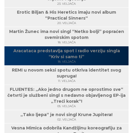
23. VELJAČA
Erotic Biljan & His Heretics imaju novi album
“Practical Sinners“
20. VELJAČA
Martin Žunec ima novi singl “Netko bolji” popraćen
svemirskim spotom
18. VELJAČA
Aracataca predstavlja spot i radio verziju singla
“Kriv si samo ti”
18. VELJAČA
REMI u novom seksi spotu otkriva identitet svog
supruga!
11. VELJAČA
FLUENTES: „Ako jedno drugom ne oprostimo sve“
četvrti je službeni singl s nedavno objavljenog EP-ija
„Treći korak“!
05. VELJAČA
„Tako ljepa“ je novi singl Krune Jupitera!
02. VELJAČA
Vesna Mimica odobrila Kandžijinu koreografiju za