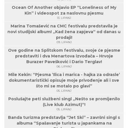
Ocean Of Another objavio EP “Loneliness of My
Kin” i videospot za naslovnu pjesmu
13. LIPANJ
Marina Tomašević na CMC festivalu predstavila je
novi studijski album! „Kad žena zapjeva“ od danas u
prodaji!
09. LIPANJ
Ove godine na Splitskom festivalu, svoje će pjesme
predstaviti i dva Menartova izvođača – Hrvoje
Burazer Pavešković i Dario Terglav!
06. LIPANJ
Mile Kekin: “Pjesma ’Ilica i marica - hajka za odrasle’
dokumentaristički opisuje moje privođenje ali i sve
što mi se motalo po glavi”
05. LIPANJ
Poslušajte peti službeni singl „Nešto se promijenilo
(Live klub Azimut)“!
05. LIPANJ
Banda turizma predstavlja “Jet Ski” – završni singl s
albuma “Spašavanje turista u japankama na