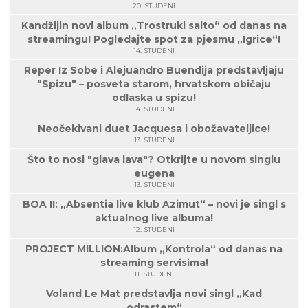
20. STUDENI
Kandžijin novi album „Trostruki salto“ od danas na
streamingu! Pogledajte spot za pjesmu „Igrice“!
14. STUDENI
Reper Iz Sobe i Alejuandro Buendija predstavljaju
"Spizu" – posveta starom, hrvatskom običaju
odlaska u spizu!
14. STUDENI
Neočekivani duet Jacquesa i obožavateljice!
13. STUDENI
Što to nosi "glava lava"? Otkrijte u novom singlu
eugena
13. STUDENI
BOA II: „Absentia live klub Azimut“ – novi je singl s
aktualnog live albuma!
12. STUDENI
PROJECT MILLION:Album „Kontrola“ od danas na
streaming servisima!
11. STUDENI
Voland Le Mat predstavlja novi singl „Kad
odrastem“