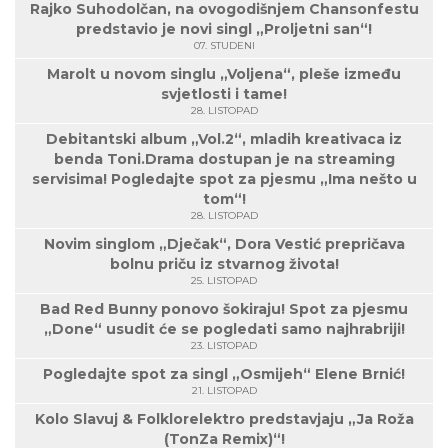
Rajko Suhodolčan, na ovogodišnjem Chansonfestu
predstavio je novi singl „Proljetni san“!
07. STUDENI
Marolt u novom singlu „Voljena“, pleše između
svjetlosti i tame!
28. LISTOPAD
Debitantski album „Vol.2“, mladih kreativaca iz
benda Toni.Drama dostupan je na streaming
servisima! Pogledajte spot za pjesmu „Ima nešto u
tom“!
28. LISTOPAD
Novim singlom „Dječak“, Dora Vestić prepričava
bolnu priču iz stvarnog života!
25. LISTOPAD
Bad Red Bunny ponovo šokiraju! Spot za pjesmu
„Done“ usudit će se pogledati samo najhrabriji!
23. LISTOPAD
Pogledajte spot za singl „Osmijeh“ Elene Brnić!
21. LISTOPAD
Kolo Slavuj & Folklorelektro predstavjaju „Ja Roža
(TonZa Remix)“!