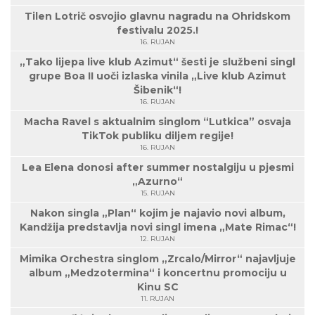
Tilen Lotrič osvojio glavnu nagradu na Ohridskom
festivalu 2025.!
16. RUJAN
„Tako lijepa live klub Azimut“ šesti je službeni singl
grupe Boa II uoči izlaska vinila „Live klub Azimut
Šibenik“!
16. RUJAN
Macha Ravel s aktualnim singlom “Lutkica” osvaja
TikTok publiku diljem regije!
16. RUJAN
Lea Elena donosi after summer nostalgiju u pjesmi
„Azurno“
15. RUJAN
Nakon singla „Plan“ kojim je najavio novi album,
Kandžija predstavlja novi singl imena „Mate Rimac“!
12. RUJAN
Mimika Orchestra singlom „Zrcalo/Mirror“ najavljuje
album „Medzotermina“ i koncertnu promociju u
Kinu SC
11. RUJAN