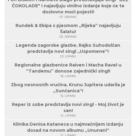
ČOKOLADE" i najavljuju vinilno izdanje koje će te
doslovno moći pojesti!
07. SRPANJ
Rundek & Ekipa s pjesmom „Rijeka“ najavljuju
Šalatu!
03. SRPANJ
Legenda zagorske glazbe, Rajko Suhodolčan
predstavlja novi singl „Uspomene“!
23. LIPANJ
Regionalne glazbenice Raiven i Macha Ravel u
“Tandemu” donose zajednički singl!
16. LIPANJ
Zbog nesnosnih vrućina, Krunu Jupitera udarila je
„Sunčanica“!
15. LIPANJ
Reper iz sobe predstavlja novi singl - Moj život je
san!
12. LIPANJ
Klinika Denisa Kataneca u najmračnijem izdanju
dosad na novom albumu „Ununani“
12. LIPANJ