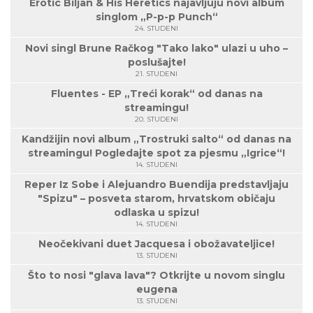
Erotic Biljan & His Heretics najavljuju novi album
singlom „P-p-p Punch“
24. STUDENI
Novi singl Brune Račkog "Tako lako" ulazi u uho –
poslušajte!
21. STUDENI
Fluentes - EP „Treći korak“ od danas na
streamingu!
20. STUDENI
Kandžijin novi album „Trostruki salto“ od danas na
streamingu! Pogledajte spot za pjesmu „Igrice“!
14. STUDENI
Reper Iz Sobe i Alejuandro Buendija predstavljaju
"Spizu" – posveta starom, hrvatskom običaju
odlaska u spizu!
14. STUDENI
Neočekivani duet Jacquesa i obožavateljice!
13. STUDENI
Što to nosi "glava lava"? Otkrijte u novom singlu
eugena
13. STUDENI