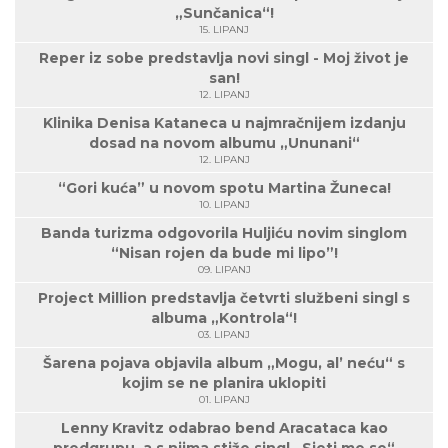
„Sunčanica“!
15. LIPANJ
Reper iz sobe predstavlja novi singl - Moj život je
san!
12. LIPANJ
Klinika Denisa Kataneca u najmračnijem izdanju
dosad na novom albumu „Ununani“
12. LIPANJ
“Gori kuća” u novom spotu Martina Žuneca!
10. LIPANJ
Banda turizma odgovorila Huljiću novim singlom
“Nisan rojen da bude mi lipo”!
09. LIPANJ
Project Million predstavlja četvrti službeni singl s
albuma „Kontrola“!
03. LIPANJ
Šarena pojava objavila album „Mogu, al’ neću“ s
kojim se ne planira uklopiti
01. LIPANJ
Lenny Kravitz odabrao bend Aracataca kao