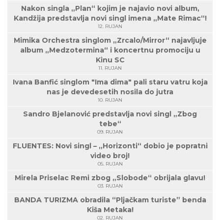
Nakon singla „Plan“ kojim je najavio novi album,
Kandžija predstavlja novi singl imena „Mate Rimac“!
12. RUJAN
Mimika Orchestra singlom „Zrcalo/Mirror“ najavljuje
album „Medzotermina“ i koncertnu promociju u
Kinu SC
11. RUJAN
Ivana Banfić singlom "Ima dima" pali staru vatru koja
nas je devedesetih nosila do jutra
10. RUJAN
Sandro Bjelanović predstavlja novi singl „Zbog
tebe“
09. RUJAN
FLUENTES: Novi singl – „Horizonti“ dobio je popratni
video broj!
05. RUJAN
Mirela Priselac Remi zbog „Slobode“ obrijala glavu!
03. RUJAN
BANDA TURIZMA obradila “Pljačkam turiste” benda
Kiša Metaka!
02. RUJAN