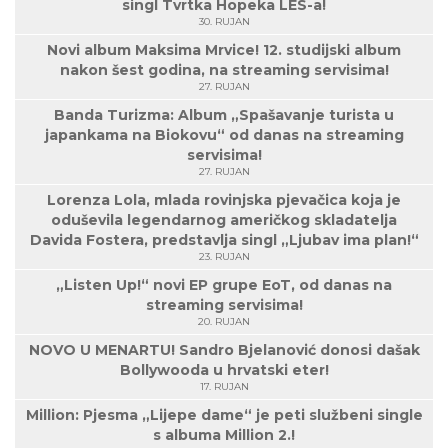
singl Tvrtka Hopeka LES-a!
30. RUJAN
Novi album Maksima Mrvice! 12. studijski album
nakon šest godina, na streaming servisima!
27. RUJAN
Banda Turizma: Album „Spašavanje turista u
japankama na Biokovu“ od danas na streaming
servisima!
27. RUJAN
Lorenza Lola, mlada rovinjska pjevačica koja je
oduševila legendarnog američkog skladatelja
Davida Fostera, predstavlja singl „Ljubav ima plan!“
23. RUJAN
„Listen Up!“ novi EP grupe EoT, od danas na
streaming servisima!
20. RUJAN
NOVO U MENARTU! Sandro Bjelanović donosi dašak
Bollywooda u hrvatski eter!
17. RUJAN
Million: Pjesma „Lijepe dame“ je peti službeni single
s albuma Million 2.!