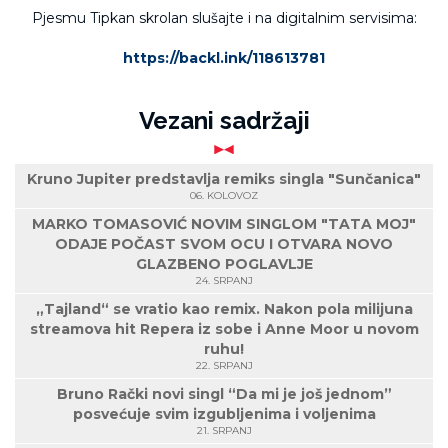
Pjesmu Tipkan skrolan slušajte i na digitalnim servisima:
https://backl.ink/118613781
Vezani sadržaji
Kruno Jupiter predstavlja remiks singla "Sunčanica"
06. KOLOVOZ
MARKO TOMASOVIĆ NOVIM SINGLOM "TATA MOJ"
ODAJE POČAST SVOM OCU I OTVARA NOVO
GLAZBENO POGLAVLJE
24. SRPANJ
„Tajland“ se vratio kao remix. Nakon pola milijuna
streamova hit Repera iz sobe i Anne Moor u novom
ruhu!
22. SRPANJ
Bruno Rački novi singl “Da mi je još jednom”
posvećuje svim izgubljenima i voljenima
21. SRPANJ