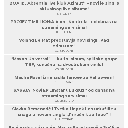
BOA II: „Absentia live klub Azimut“ – novi je singl s
aktualnog live albuma!
12. STUDENI
PROJECT MILLION:Album „Kontrola“ od danas na
streaming servisima!
11. STUDENI
Voland Le Mat predstavlja novi singl „Kad
odrastem“
06. STUDENI
“Maxon Universal” — kultni album, splitske grupe
TBF, konačno na dvostrukom vinilu!
05. STUDENI
Macha Ravel iznenadila fanove za Halloween!
31. LISTOPAD
SASSJA: Novi EP „Instant Luksuz“ od danas na
streaming servisima!
22. LISTOPAD
Slavko Remenarić i Tvrtko Hopek Les udružili su
snage u novom singlu „Priručnik za tebe“ !
21. LISTOPAD
Regionalno priznanje: Macha Ravel osvojila SoAlive