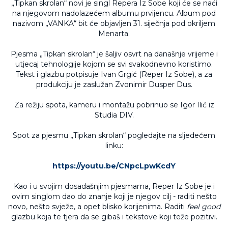
„Tipkan skrolan“ novi je singl Repera Iz Sobe koji će se naći
na njegovom nadolazećem albumu prvijencu. Album pod
nazivom „VANKA“ bit će objavljen 31. siječnja pod okriljem
Menarta.
Pjesma „Tipkan skrolan“ je šaljiv osvrt na današnje vrijeme i
utjecaj tehnologije kojom se svi svakodnevno koristimo.
Tekst i glazbu potpisuje Ivan Grgić (Reper Iz Sobe), a za
produkciju je zaslužan Zvonimir Dusper Dus.
Za režiju spota, kameru i montažu pobrinuo se Igor Ilić iz
Studia DIV.
Spot za pjesmu „Tipkan skrolan“ pogledajte na sljedećem
linku:
https://youtu.be/CNpcLpwKcdY
Kao i u svojim dosadašnjim pjesmama, Reper Iz Sobe je i
ovim singlom dao do znanje koji je njegov cilj - raditi nešto
novo, nešto svježe, a opet blisko korijenima. Raditi
feel good
glazbu koja te tjera da se gibaš i tekstove koji teže pozitivi.