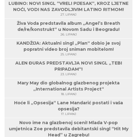
LUBINO: NOVI SINGL “VRELI PIJESAK“, KROZ LJETNE
NOĆI, VODI NAS ZAVODLJIVIM LATINO RITMOM!
27. LIPANJ
Živa Voda predstavila album „Angel’s Breath
de/re/konstrukt“ u Novom Sadu i Beogradu!
26. LIPANJ
KANDŽIJA: Aktualni singl „Plan“ dobio je svoj
popratni video broj sniman mobitelom!
25. LIPANJ
ALEN ĐURAS PREDSTAVLJA NOVI SINGL „TEBI
PRIPADAM“!
23. LIPANJ
Mary May dio globalnog glazbenog projekta
„International Artists Project“
18. LIPANJ
Hoće li „Opsesija“ Lane Mandarić postati i vaša
opsesija?
17. LIPANJ
Novo ime na glazbenoj sceni! Mlada V-pop
umjetnica Zoe predstavila debitantski singl “Hit My
Head” u Zagrebu!