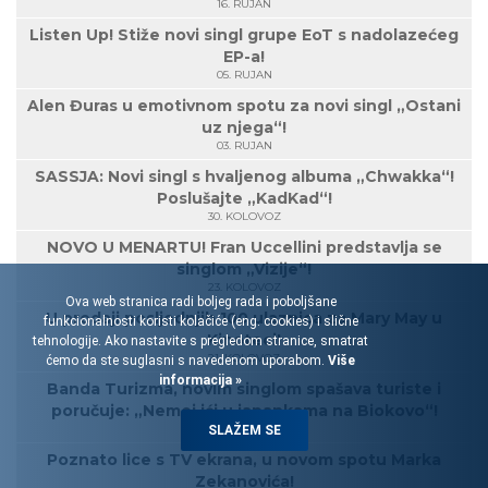
16. RUJAN
Listen Up! Stiže novi singl grupe EoT s nadolazećeg
EP-a!
05. RUJAN
Alen Đuras u emotivnom spotu za novi singl „Ostani
uz njega“!
03. RUJAN
SASSJA: Novi singl s hvaljenog albuma „Chwakka“!
Poslušajte „KadKad“!
30. KOLOVOZ
NOVO U MENARTU! Fran Uccellini predstavlja se
singlom „Vizije“!
23. KOLOVOZ
Ova web stranica radi boljeg rada i poboljšane
U prodaji posljednjih 100 ulaznica za Mary May u
funkcionalnosti koristi kolačiće (eng. cookies) i slične
Kinoteci!
tehnologije. Ako nastavite s pregledom stranice, smatrat
21. KOLOVOZ
ćemo da ste suglasni s navedenom uporabom.
Više
informacija »
Banda Turizma, novim singlom spašava turiste i
poručuje: „Nemoj ići u japankama na Biokovo“!
07. KOLOVOZ
SLAŽEM SE
Poznato lice s TV ekrana, u novom spotu Marka
Zekanovića!