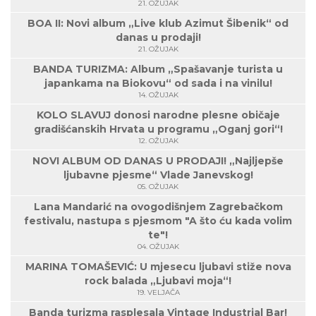
21. OŽUJAK
BOA II: Novi album „Live klub Azimut Šibenik“ od
danas u prodaji!
21. OŽUJAK
BANDA TURIZMA: Album „Spašavanje turista u
japankama na Biokovu“ od sada i na vinilu!
14. OŽUJAK
KOLO SLAVUJ donosi narodne plesne običaje
gradišćanskih Hrvata u programu „Oganj gori“!
12. OŽUJAK
NOVI ALBUM OD DANAS U PRODAJI! „Najljepše
ljubavne pjesme“ Vlade Janevskog!
05. OŽUJAK
Lana Mandarić na ovogodišnjem Zagrebačkom
festivalu, nastupa s pjesmom "A što ću kada volim
te"!
04. OŽUJAK
MARINA TOMAŠEVIĆ: U mjesecu ljubavi stiže nova
rock balada „Ljubavi moja“!
19. VELJAČA
Banda turizma rasplesala Vintage Industrial Bar!