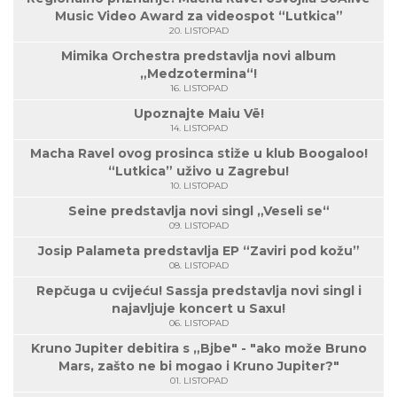
Music Video Award za videospot “Lutkica”
20. LISTOPAD
Mimika Orchestra predstavlja novi album
„Medzotermina“!
16. LISTOPAD
Upoznajte Maiu Vë!
14. LISTOPAD
Macha Ravel ovog prosinca stiže u klub Boogaloo!
“Lutkica” uživo u Zagrebu!
10. LISTOPAD
Seine predstavlja novi singl „Veseli se“
09. LISTOPAD
Josip Palameta predstavlja EP “Zaviri pod kožu”
08. LISTOPAD
Repčuga u cvijeću! Sassja predstavlja novi singl i
najavljuje koncert u Saxu!
06. LISTOPAD
Kruno Jupiter debitira s „Bjbe" - "ako može Bruno
Mars, zašto ne bi mogao i Kruno Jupiter?"
01. LISTOPAD