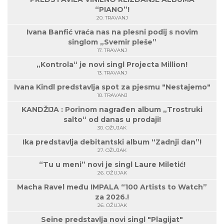
“PIANO”!
20. TRAVANJ
Ivana Banfić vraća nas na plesni podij s novim
singlom „Svemir pleše”
17. TRAVANJ
„Kontrola“ je novi singl Projecta Million!
13. TRAVANJ
Ivana Kindl predstavlja spot za pjesmu "Nestajemo"
10. TRAVANJ
KANDŽIJA : Porinom nagrađen album „Trostruki
salto“ od danas u prodaji!
30. OŽUJAK
Ika predstavlja debitantski album “Zadnji dan”!
27. OŽUJAK
“Tu u meni” novi je singl Laure Miletić!
26. OŽUJAK
Macha Ravel među IMPALA “100 Artists to Watch”
za 2026.!
26. OŽUJAK
Seine predstavlja novi singl "Plagijat"