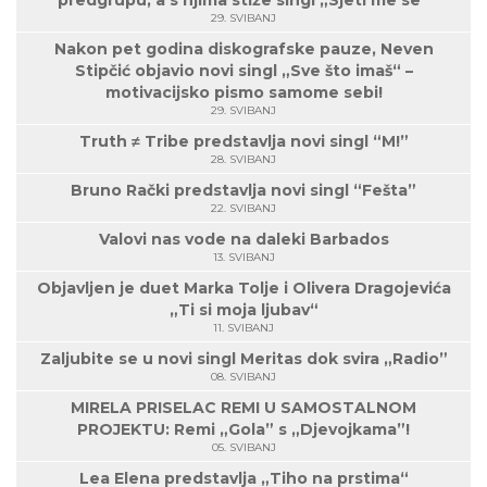
predgrupu, a s njima stiže singl „Sjeti me se“
29. SVIBANJ
Nakon pet godina diskografske pauze, Neven
Stipčić objavio novi singl „Sve što imaš“ –
motivacijsko pismo samome sebi!
29. SVIBANJ
Truth ≠ Tribe predstavlja novi singl “M!”
28. SVIBANJ
Bruno Rački predstavlja novi singl “Fešta”
22. SVIBANJ
Valovi nas vode na daleki Barbados
13. SVIBANJ
Objavljen je duet Marka Tolje i Olivera Dragojevića
„Ti si moja ljubav“
11. SVIBANJ
Zaljubite se u novi singl Meritas dok svira „Radio”
08. SVIBANJ
MIRELA PRISELAC REMI U SAMOSTALNOM
PROJEKTU: Remi „Gola” s „Djevojkama”!
05. SVIBANJ
Lea Elena predstavlja „Tiho na prstima“