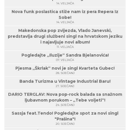
14. VELJAČA
Nova funk poslastica stiže nam iz pera Repera Iz
Sobe!
14. VELJAČA
Makedonska pop zvijezda, Vlado Janevski,
predstavlja drugi službeni singl na hrvatskom jeziku
i najavljuje novi album!
11. VELJAČA
Pogledajte „Iluzije“ Sandra Bjelanovića!
07. VELJAČA
Pjesma „Škrlak“ novi je singl Kvarteta Gubec!
28. SIJEČANJ
Banda Turizma u Vintage Industrial Baru!
27. SIJEČANJ
DARIO TERGLAV: Nova pop-rock balada sa snažnom
ljubavnom porukom – „Tebe voljeti“!
24. SIJEČANJ
Sassja feat.Tendo! Pogledajte spot za novi singl
"Prašina"!
20. SIJEČANJ