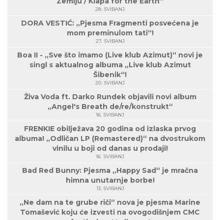
Zemlju / Klapa for the Earth“
28. SVIBANJ
DORA VESTIĆ: „Pjesma Fragmenti posvećena je
mom preminulom tati“!
27. SVIBANJ
Boa II - „Sve što imamo (Live klub Azimut)“ novi je
singl s aktualnog albuma „Live klub Azimut
Šibenik“!
20. SVIBANJ
Živa Voda ft. Darko Rundek objavili novi album
„Angel's Breath de/re/konstrukt“
16. SVIBANJ
FRENKIE obilježava 20 godina od izlaska prvog
albuma! „Odličan LP (Remastered)“ na dvostrukom
vinilu u boji od danas u prodaji!
16. SVIBANJ
Bad Red Bunny: Pjesma „Happy Sad“ je mračna
himna unutarnje borbe!
13. SVIBANJ
„Ne dam na te grube riči“ nova je pjesma Marine
Tomašević koju će izvesti na ovogodišnjem CMC