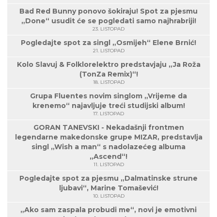
Bad Red Bunny ponovo šokiraju! Spot za pjesmu
„Done“ usudit će se pogledati samo najhrabriji!
23. LISTOPAD
Pogledajte spot za singl „Osmijeh“ Elene Brnić!
21. LISTOPAD
Kolo Slavuj & Folklorelektro predstavjaju „Ja Roža
(TonZa Remix)“!
18. LISTOPAD
Grupa Fluentes novim singlom „Vrijeme da
krenemo“ najavljuje treći studijski album!
17. LISTOPAD
GORAN TANEVSKI - Nekadašnji frontmen
legendarne makedonske grupe MIZAR, predstavlja
singl „Wish a man“ s nadolazećeg albuma
„Ascend“!
11. LISTOPAD
Pogledajte spot za pjesmu „Dalmatinske strune
ljubavi“, Marine Tomašević!
10. LISTOPAD
„Ako sam zaspala probudi me“, novi je emotivni