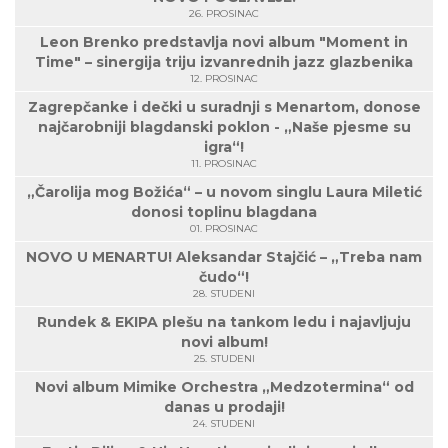
26. PROSINAC
Leon Brenko predstavlja novi album "Moment in
Time" – sinergija triju izvanrednih jazz glazbenika
12. PROSINAC
Zagrepčanke i dečki u suradnji s Menartom, donose
najčarobniji blagdanski poklon - „Naše pjesme su
igra“!
11. PROSINAC
„Čarolija mog Božića“ – u novom singlu Laura Miletić
donosi toplinu blagdana
01. PROSINAC
NOVO U MENARTU! Aleksandar Stajčić – „Treba nam
čudo“!
28. STUDENI
Rundek & EKIPA plešu na tankom ledu i najavljuju
novi album!
25. STUDENI
Novi album Mimike Orchestra „Medzotermina“ od
danas u prodaji!
24. STUDENI