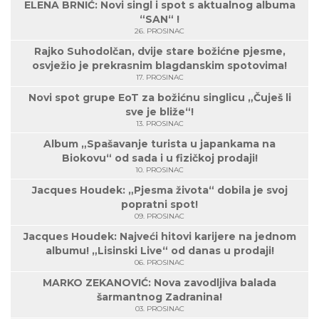
ELENA BRNIĆ: Novi singl i spot s aktualnog albuma
“SAN“ !
26. PROSINAC
Rajko Suhodolčan, dvije stare božićne pjesme,
osvježio je prekrasnim blagdanskim spotovima!
17. PROSINAC
Novi spot grupe EoT za božićnu singlicu „Čuješ li
sve je bliže“!
13. PROSINAC
Album „Spašavanje turista u japankama na
Biokovu“ od sada i u fizičkoj prodaji!
10. PROSINAC
Jacques Houdek: „Pjesma života“ dobila je svoj
popratni spot!
09. PROSINAC
Jacques Houdek: Najveći hitovi karijere na jednom
albumu! „Lisinski Live“ od danas u prodaji!
06. PROSINAC
MARKO ZEKANOVIĆ: Nova zavodljiva balada
šarmantnog Zadranina!
03. PROSINAC