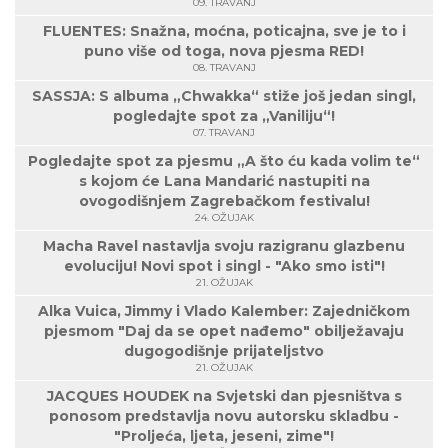
09. TRAVANJ
FLUENTES: Snažna, moćna, poticajna, sve je to i
puno više od toga, nova pjesma RED!
08. TRAVANJ
SASSJA: S albuma „Chwakka“ stiže još jedan singl,
pogledajte spot za „Vaniliju“!
07. TRAVANJ
Pogledajte spot za pjesmu „A što ću kada volim te“
s kojom će Lana Mandarić nastupiti na
ovogodišnjem Zagrebačkom festivalu!
24. OŽUJAK
Macha Ravel nastavlja svoju razigranu glazbenu
evoluciju! Novi spot i singl - "Ako smo isti"!
21. OŽUJAK
Alka Vuica, Jimmy i Vlado Kalember: Zajedničkom
pjesmom "Daj da se opet nađemo" obilježavaju
dugogodišnje prijateljstvo
21. OŽUJAK
JACQUES HOUDEK na Svjetski dan pjesništva s
ponosom predstavlja novu autorsku skladbu -
"Proljeća, ljeta, jeseni, zime"!