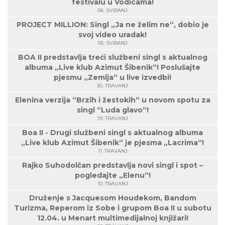
festivalu u Vodicama!
06. SVIBANJ
PROJECT MILLION: Singl „Ja ne želim ne“, dobio je
svoj video uradak!
05. SVIBANJ
BOA II predstavlja treći službeni singl s aktualnog
albuma „Live klub Azimut Šibenik“! Poslušajte
pjesmu „Zemlja“ u live izvedbi!
30. TRAVANJ
Elenina verzija “Brzih i žestokih“ u novom spotu za
singl “Luda glavo“!
19. TRAVANJ
Boa II - Drugi službeni singl s aktualnog albuma
„Live klub Azimut Šibenik“ je pjesma „Lacrima“!
11. TRAVANJ
Rajko Suhodolčan predstavlja novi singl i spot –
pogledajte „Elenu“!
10. TRAVANJ
Druženje s Jacquesom Houdekom, Bandom
Turizma, Reperom iz Sobe i grupom Boa II u subotu
12.04. u Menart multimedijalnoj knjižari!