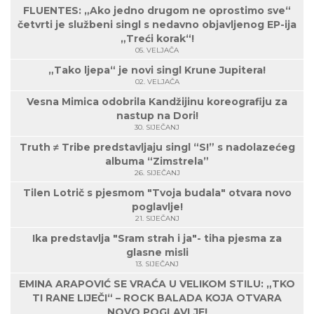
FLUENTES: „Ako jedno drugom ne oprostimo sve“
četvrti je službeni singl s nedavno objavljenog EP-ija
„Treći korak“!
05. VELJAČA
„Tako ljepa“ je novi singl Krune Jupitera!
02. VELJAČA
Vesna Mimica odobrila Kandžijinu koreografiju za
nastup na Dori!
30. SIJEČANJ
Truth ≠ Tribe predstavljaju singl “S!” s nadolazećeg
albuma “Zimstrela”
26. SIJEČANJ
Tilen Lotrič s pjesmom "Tvoja budala" otvara novo
poglavlje!
21. SIJEČANJ
Ika predstavlja "Sram strah i ja"- tiha pjesma za
glasne misli
13. SIJEČANJ
EMINA ARAPOVIĆ SE VRAĆA U VELIKOM STILU: „TKO
TI RANE LIJEČI“ – ROCK BALADA KOJA OTVARA
NOVO POGLAVLJE!