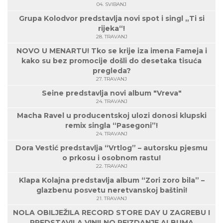
04. SVIBANJ
Grupa Kolodvor predstavlja novi spot i singl „Ti si
rijeka“!
28. TRAVANJ
NOVO U MENARTU! Tko se krije iza imena Fameja i
kako su bez promocije došli do desetaka tisuća
pregleda?
27. TRAVANJ
Seine predstavlja novi album "Vreva"
24. TRAVANJ
Macha Ravel u producentskoj ulozi donosi klupski
remix singla “Pasegoni”!
24. TRAVANJ
Dora Vestić predstavlja “Vrtlog” – autorsku pjesmu
o prkosu i osobnom rastu!
22. TRAVANJ
Klapa Kolajna predstavlja album “Zori zoro bila” –
glazbenu posvetu neretvanskoj baštini!
21. TRAVANJ
NOLA OBILJEŽILA RECORD STORE DAY U ZAGREBU I
PREDSTAVILA VINILNO REIZDANJE ALBUMA