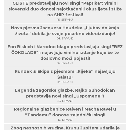
GLISTE predstavljaju novi singl "Paprika": Viralni
slovenski duo donosi najotkačeniji okus ljeta i stiže
na SHIP festival!
15. SRPANJ
Nova pjesma Jacquesa Houdeka „Ljubav do kraja
života“ dobila je svoje posebno videoizdanje!
08. SRPANJ
Fon Biskich i Narodno blago predstavljaju singl "BEZ
ČOKOLADE" i najavljuju vinilno izdanje koje će te
doslovno moći pojesti!
07. SRPANJ
Rundek & Ekipa s pjesmom „Rijeka“ najavljuju
Šalatu!
03. SRPANJ
Legenda zagorske glazbe, Rajko Suhodolčan
predstavlja novi singl „Uspomene“!
23. LIPANJ
Regionalne glazbenice Raiven i Macha Ravel u
“Tandemu” donose zajednički singl!
16. LIPANJ
Zbog nesnosnih vrućina, Krunu Jupitera udarila je