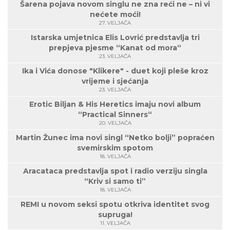
Šarena pojava novom singlu ne zna reći ne – ni vi
nećete moći!
27. VELJAČA
Istarska umjetnica Elis Lovrić predstavlja tri
prepjeva pjesme “Kanat od mora“
23. VELJAČA
Ika i Vića donose "Klikere" - duet koji pleše kroz
vrijeme i sjećanja
23. VELJAČA
Erotic Biljan & His Heretics imaju novi album
“Practical Sinners“
20. VELJAČA
Martin Žunec ima novi singl “Netko bolji” popraćen
svemirskim spotom
18. VELJAČA
Aracataca predstavlja spot i radio verziju singla
“Kriv si samo ti”
18. VELJAČA
REMI u novom seksi spotu otkriva identitet svog
supruga!
11. VELJAČA