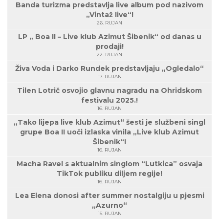
Banda turizma predstavlja live album pod nazivom
„Vintaž live“!
26. RUJAN
LP „ Boa II – Live klub Azimut Šibenik“ od danas u
prodaji!
22. RUJAN
Živa Voda i Darko Rundek predstavljaju „Ogledalo“
17. RUJAN
Tilen Lotrič osvojio glavnu nagradu na Ohridskom
festivalu 2025.!
16. RUJAN
„Tako lijepa live klub Azimut“ šesti je službeni singl
grupe Boa II uoči izlaska vinila „Live klub Azimut
Šibenik“!
16. RUJAN
Macha Ravel s aktualnim singlom “Lutkica” osvaja
TikTok publiku diljem regije!
16. RUJAN
Lea Elena donosi after summer nostalgiju u pjesmi
„Azurno“
15. RUJAN