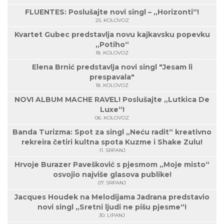
FLUENTES: Poslušajte novi singl – „Horizonti“!
25. KOLOVOZ
Kvartet Gubec predstavlja novu kajkavsku popevku
„Potiho“
18. KOLOVOZ
Elena Brnić predstavlja novi singl "Jesam li
prespavala"
18. KOLOVOZ
NOVI ALBUM MACHE RAVEL! Poslušajte „Lutkica De
Luxe“!
06. KOLOVOZ
Banda Turizma: Spot za singl „Neću radit“ kreativno
rekreira četiri kultna spota Kuzme i Shake Zulu!
11. SRPANJ
Hrvoje Burazer Pavešković s pjesmom „Moje misto“
osvojio najviše glasova publike!
07. SRPANJ
Jacques Houdek na Melodijama Jadrana predstavio
novi singl „Sretni ljudi ne pišu pjesme“!
30. LIPANJ