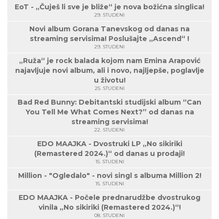
EoT - „Čuješ li sve je bliže“ je nova božićna singlica!
29. STUDENI
Novi album Gorana Tanevskog od danas na
streaming servisima! Poslušajte „Ascend“ !
29. STUDENI
„Ruža“ je rock balada kojom nam Emina Arapović
najavljuje novi album, ali i novo, najljepše, poglavlje
u životu!
25. STUDENI
Bad Red Bunny: Debitantski studijski album “Can
You Tell Me What Comes Next?” od danas na
streaming servisima!
22. STUDENI
EDO MAAJKA - Dvostruki LP „No sikiriki
(Remastered 2024.)“ od danas u prodaji!
15. STUDENI
Million - "Ogledalo" - novi singl s albuma Million 2!
15. STUDENI
EDO MAAJKA - Počele prednarudžbe dvostrukog
vinila „No sikiriki (Remastered 2024.)“!
08. STUDENI