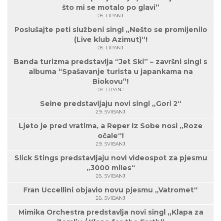
što mi se motalo po glavi”
05. LIPANJ
Poslušajte peti službeni singl „Nešto se promijenilo
(Live klub Azimut)“!
05. LIPANJ
Banda turizma predstavlja “Jet Ski” – završni singl s
albuma “Spašavanje turista u japankama na
Biokovu”!
04. LIPANJ
Seine predstavljaju novi singl „Gori 2“
29. SVIBANJ
Ljeto je pred vratima, a Reper Iz Sobe nosi „Roze
očale“!
29. SVIBANJ
Slick Stings predstavljaju novi videospot za pjesmu
„3000 miles“
28. SVIBANJ
Fran Uccellini objavio novu pjesmu „Vatromet“
28. SVIBANJ
Mimika Orchestra predstavlja novi singl „Klapa za