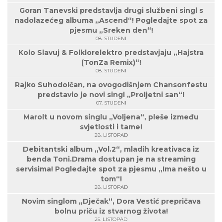
Goran Tanevski predstavlja drugi službeni singl s
nadolazećeg albuma „Ascend“! Pogledajte spot za
pjesmu „Sreken den“!
08. STUDENI
Kolo Slavuj & Folklorelektro predstavjaju „Hajstra
(TonZa Remix)“!
08. STUDENI
Rajko Suhodolčan, na ovogodišnjem Chansonfestu
predstavio je novi singl „Proljetni san“!
07. STUDENI
Marolt u novom singlu „Voljena“, pleše između
svjetlosti i tame!
28. LISTOPAD
Debitantski album „Vol.2“, mladih kreativaca iz
benda Toni.Drama dostupan je na streaming
servisima! Pogledajte spot za pjesmu „Ima nešto u
tom“!
28. LISTOPAD
Novim singlom „Dječak“, Dora Vestić prepričava
bolnu priču iz stvarnog života!
25. LISTOPAD