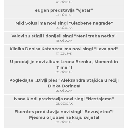
26. OŽUJAK
eugen predstavlja “vjetar”
24. OŽUJAK
Miki Solus ima novi singl "Glazbene nagrade"
20. OŽUJAK
Valovi su stigli i donijeli singl “Meni treba netko”
18. OŽUJAK
Klinika Denisa Kataneca ima novi singl “Lava pod“
17. OŽUJAK
U prodaji je novi album Leona Brenka „Moment in
Time“ !
09. OŽUJAK
Pogledajte „Divlji ples“ Aleksandra Stajčića u režiji
Dinka Doringa!
05. OŽUJAK
Ivana Kindl predstavlja novi singl “Nestajemo“
02. OŽUJAK
Fluentes predstavlja novi singl “Bezuvjetno”!
Pjesmu o ljubavi na kraju svijeta!
02. OŽUJAK