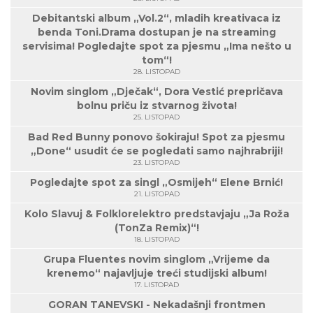
Debitantski album „Vol.2“, mladih kreativaca iz
benda Toni.Drama dostupan je na streaming
servisima! Pogledajte spot za pjesmu „Ima nešto u
tom“!
28. LISTOPAD
Novim singlom „Dječak“, Dora Vestić prepričava
bolnu priču iz stvarnog života!
25. LISTOPAD
Bad Red Bunny ponovo šokiraju! Spot za pjesmu
„Done“ usudit će se pogledati samo najhrabriji!
23. LISTOPAD
Pogledajte spot za singl „Osmijeh“ Elene Brnić!
21. LISTOPAD
Kolo Slavuj & Folklorelektro predstavjaju „Ja Roža
(TonZa Remix)“!
18. LISTOPAD
Grupa Fluentes novim singlom „Vrijeme da
krenemo“ najavljuje treći studijski album!
17. LISTOPAD
GORAN TANEVSKI - Nekadašnji frontmen