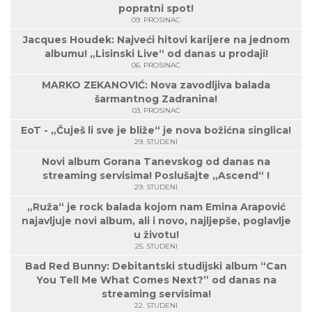
popratni spot!
09. PROSINAC
Jacques Houdek: Najveći hitovi karijere na jednom
albumu! „Lisinski Live“ od danas u prodaji!
06. PROSINAC
MARKO ZEKANOVIĆ: Nova zavodljiva balada
šarmantnog Zadranina!
03. PROSINAC
EoT - „Čuješ li sve je bliže“ je nova božićna singlica!
29. STUDENI
Novi album Gorana Tanevskog od danas na
streaming servisima! Poslušajte „Ascend“ !
29. STUDENI
„Ruža“ je rock balada kojom nam Emina Arapović
najavljuje novi album, ali i novo, najljepše, poglavlje
u životu!
25. STUDENI
Bad Red Bunny: Debitantski studijski album “Can
You Tell Me What Comes Next?” od danas na
streaming servisima!
22. STUDENI