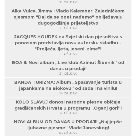
21. OŽUJAK
Alka Vuica, Jimmy i Vlado Kalember: Zajedničkom
pjesmom "Daj da se opet nađemo" obilježavaju
dugogodišnje prijateljstvo
21. OŽUJAK
JACQUES HOUDEK na Svjetski dan pjesništva s
ponosom predstavlja novu autorsku skladbu -
"Proljeća, ljeta, jeseni, zime"!
21. OŽUJAK
BOA II: Novi album „Live klub Azimut Šibenik“ od
danas u prodaji!
21. OŽUJAK
BANDA TURIZMA: Album „Spašavanje turista u
japankama na Biokovu“ od sada i na vinilu!
14. OŽUJAK
KOLO SLAVUJ donosi narodne plesne običaje
gradišćanskih Hrvata u programu „Oganj gori“!
12. OŽUJAK
NOVI ALBUM OD DANAS U PRODAJI! „Najljepše
ljubavne pjesme“ Vlade Janevskog!
05. OŽUJAK