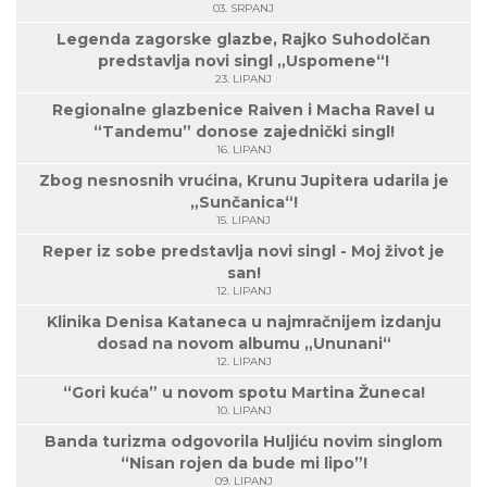
03. SRPANJ
Legenda zagorske glazbe, Rajko Suhodolčan
predstavlja novi singl „Uspomene“!
23. LIPANJ
Regionalne glazbenice Raiven i Macha Ravel u
“Tandemu” donose zajednički singl!
16. LIPANJ
Zbog nesnosnih vrućina, Krunu Jupitera udarila je
„Sunčanica“!
15. LIPANJ
Reper iz sobe predstavlja novi singl - Moj život je
san!
12. LIPANJ
Klinika Denisa Kataneca u najmračnijem izdanju
dosad na novom albumu „Ununani“
12. LIPANJ
“Gori kuća” u novom spotu Martina Žuneca!
10. LIPANJ
Banda turizma odgovorila Huljiću novim singlom
“Nisan rojen da bude mi lipo”!
09. LIPANJ