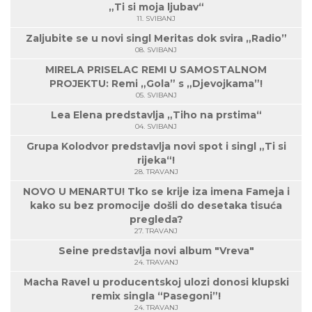
„Ti si moja ljubav“
11. SVIBANJ
Zaljubite se u novi singl Meritas dok svira „Radio”
08. SVIBANJ
MIRELA PRISELAC REMI U SAMOSTALNOM
PROJEKTU: Remi „Gola” s „Djevojkama”!
05. SVIBANJ
Lea Elena predstavlja „Tiho na prstima“
04. SVIBANJ
Grupa Kolodvor predstavlja novi spot i singl „Ti si
rijeka“!
28. TRAVANJ
NOVO U MENARTU! Tko se krije iza imena Fameja i
kako su bez promocije došli do desetaka tisuća
pregleda?
27. TRAVANJ
Seine predstavlja novi album "Vreva"
24. TRAVANJ
Macha Ravel u producentskoj ulozi donosi klupski
remix singla “Pasegoni”!
24. TRAVANJ