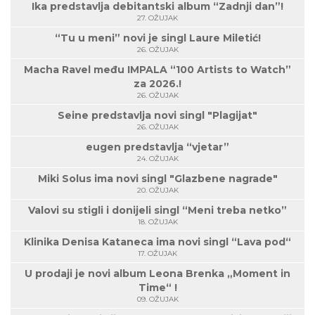
Ika predstavlja debitantski album “Zadnji dan”!
27. OŽUJAK
“Tu u meni” novi je singl Laure Miletić!
26. OŽUJAK
Macha Ravel među IMPALA “100 Artists to Watch”
za 2026.!
26. OŽUJAK
Seine predstavlja novi singl "Plagijat"
26. OŽUJAK
eugen predstavlja “vjetar”
24. OŽUJAK
Miki Solus ima novi singl "Glazbene nagrade"
20. OŽUJAK
Valovi su stigli i donijeli singl “Meni treba netko”
18. OŽUJAK
Klinika Denisa Kataneca ima novi singl “Lava pod“
17. OŽUJAK
U prodaji je novi album Leona Brenka „Moment in
Time“ !
09. OŽUJAK