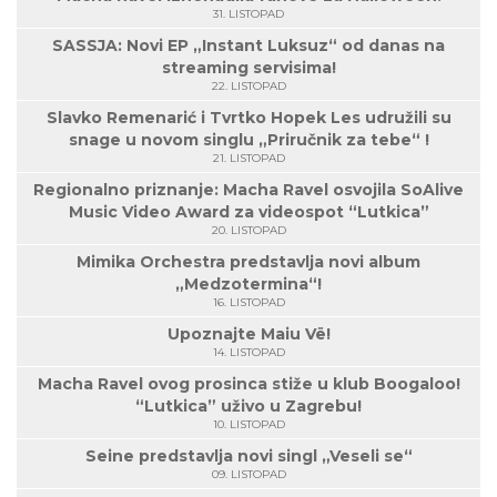
31. LISTOPAD
SASSJA: Novi EP „Instant Luksuz“ od danas na
streaming servisima!
22. LISTOPAD
Slavko Remenarić i Tvrtko Hopek Les udružili su
snage u novom singlu „Priručnik za tebe“ !
21. LISTOPAD
Regionalno priznanje: Macha Ravel osvojila SoAlive
Music Video Award za videospot “Lutkica”
20. LISTOPAD
Mimika Orchestra predstavlja novi album
„Medzotermina“!
16. LISTOPAD
Upoznajte Maiu Vë!
14. LISTOPAD
Macha Ravel ovog prosinca stiže u klub Boogaloo!
“Lutkica” uživo u Zagrebu!
10. LISTOPAD
Seine predstavlja novi singl „Veseli se“
09. LISTOPAD