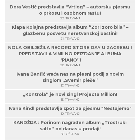
Dora Vestić predstavlja “Vrtlog” – autorsku pjesmu
o prkosu i osobnom rastu!
22. TRAVANJ
Klapa Kolajna predstavlja album “Zori zoro bila” –
glazbenu posvetu neretvanskoj baštini!
21. TRAVANJ
NOLA OBILJEŽILA RECORD STORE DAY U ZAGREBU I
PREDSTAVILA VINILNO REIZDANJE ALBUMA
“PIANO”!
20. TRAVANJ
Ivana Banfić vraća nas na plesni podij s novim
singlom „Svemir pleše”
17. TRAVANJ
„Kontrola“ je novi singl Projecta Million!
13. TRAVANJ
Ivana Kindl predstavlja spot za pjesmu "Nestajemo"
10. TRAVANJ
KANDŽIJA : Porinom nagrađen album „Trostruki
salto“ od danas u prodaji!
30. OŽUJAK