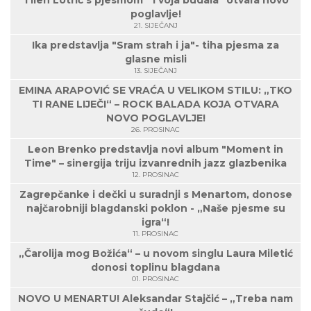
Tilen Lotrič s pjesmom "Tvoja budala" otvara novo
poglavlje!
21. SIJEČANJ
Ika predstavlja "Sram strah i ja"- tiha pjesma za
glasne misli
13. SIJEČANJ
EMINA ARAPOVIĆ SE VRAĆA U VELIKOM STILU: „TKO
TI RANE LIJEČI“ – ROCK BALADA KOJA OTVARA
NOVO POGLAVLJE!
26. PROSINAC
Leon Brenko predstavlja novi album "Moment in
Time" – sinergija triju izvanrednih jazz glazbenika
12. PROSINAC
Zagrepčanke i dečki u suradnji s Menartom, donose
najčarobniji blagdanski poklon - „Naše pjesme su
igra“!
11. PROSINAC
„Čarolija mog Božića“ – u novom singlu Laura Miletić
donosi toplinu blagdana
01. PROSINAC
NOVO U MENARTU! Aleksandar Stajčić – „Treba nam