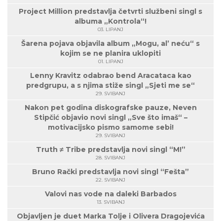
Project Million predstavlja četvrti službeni singl s
albuma „Kontrola“!
03. LIPANJ
Šarena pojava objavila album „Mogu, al’ neću“ s
kojim se ne planira uklopiti
01. LIPANJ
Lenny Kravitz odabrao bend Aracataca kao
predgrupu, a s njima stiže singl „Sjeti me se“
29. SVIBANJ
Nakon pet godina diskografske pauze, Neven
Stipčić objavio novi singl „Sve što imaš“ –
motivacijsko pismo samome sebi!
29. SVIBANJ
Truth ≠ Tribe predstavlja novi singl “M!”
28. SVIBANJ
Bruno Rački predstavlja novi singl “Fešta”
22. SVIBANJ
Valovi nas vode na daleki Barbados
13. SVIBANJ
Objavljen je duet Marka Tolje i Olivera Dragojevića