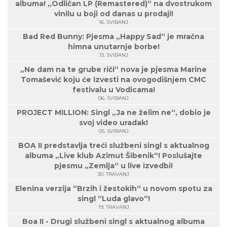
albuma! „Odličan LP (Remastered)“ na dvostrukom
vinilu u boji od danas u prodaji!
16. SVIBANJ
Bad Red Bunny: Pjesma „Happy Sad“ je mračna
himna unutarnje borbe!
13. SVIBANJ
„Ne dam na te grube riči“ nova je pjesma Marine
Tomašević koju će izvesti na ovogodišnjem CMC
festivalu u Vodicama!
06. SVIBANJ
PROJECT MILLION: Singl „Ja ne želim ne“, dobio je
svoj video uradak!
05. SVIBANJ
BOA II predstavlja treći službeni singl s aktualnog
albuma „Live klub Azimut Šibenik“! Poslušajte
pjesmu „Zemlja“ u live izvedbi!
30. TRAVANJ
Elenina verzija “Brzih i žestokih“ u novom spotu za
singl “Luda glavo“!
19. TRAVANJ
Boa II - Drugi službeni singl s aktualnog albuma