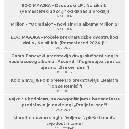
EDO MAAJKA - Dvostruki LP „No sikiriki
(Remastered 2024.)“ od danas u prodaji!
15. STUDENI
Million - "Ogledalo" - novi singl s albuma Million 2!
15. STUDENI
EDO MAAJKA - Počele prednarudžbe dvostrukog
vinila „No sikiriki (Remastered 2024.)“!
08. STUDENI
Goran Tanevski predstavlja drugi službeni singl s
nadolazećeg albuma „Ascend“! Pogledajte spot za
pjesmu „Sreken den“!
08. STUDENI
Kolo Slavuj & Folklorelektro predstavjaju „Hajstra
(TonZa Remix)“!
08. STUDENI
Rajko Suhodolčan, na ovogodišnjem Chansonfestu
predstavio je novi singl „Proljetni san“!
07. STUDENI
Marolt u novom singlu „Voljena“, pleše između
svjetlosti i tame!
28. LISTOPAD