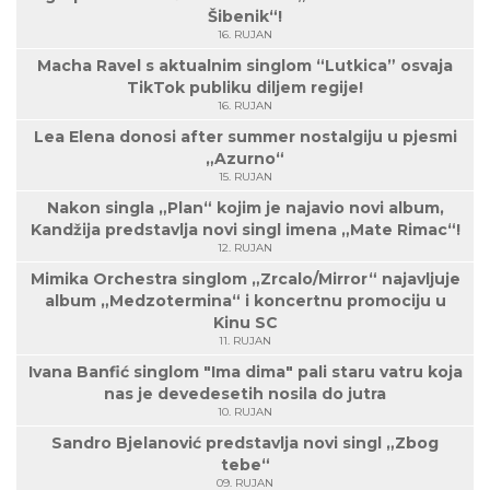
Šibenik“!
16. RUJAN
Macha Ravel s aktualnim singlom “Lutkica” osvaja
TikTok publiku diljem regije!
16. RUJAN
Lea Elena donosi after summer nostalgiju u pjesmi
„Azurno“
15. RUJAN
Nakon singla „Plan“ kojim je najavio novi album,
Kandžija predstavlja novi singl imena „Mate Rimac“!
12. RUJAN
Mimika Orchestra singlom „Zrcalo/Mirror“ najavljuje
album „Medzotermina“ i koncertnu promociju u
Kinu SC
11. RUJAN
Ivana Banfić singlom "Ima dima" pali staru vatru koja
nas je devedesetih nosila do jutra
10. RUJAN
Sandro Bjelanović predstavlja novi singl „Zbog
tebe“
09. RUJAN