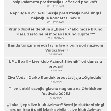
Josip Palameta predstavlja EP “Zaviri pod kožu”
08. LISTOPAD
Repčuga u cvijeću! Sassja predstavlja novi singl i
najavljuje koncert u Saxu!
06. LISTOPAD
Kruno Jupiter debitira s „Bjbe" - "ako može Bruno
Mars, zašto ne bi mogao i Kruno Jupiter?"
01. LISTOPAD
Banda turizma predstavlja live album pod nazivom
„Vintaž live“!
26. RUJAN
LP „ Boa II – Live klub Azimut Šibenik“ od danas u
prodaji!
22. RUJAN
Živa Voda i Darko Rundek predstavljaju „Ogledalo“
17. RUJAN
Tilen Lotrič osvojio glavnu nagradu na Ohridskom
festivalu 2025.!
16. RUJAN
„Tako lijepa live klub Azimut“ šesti je službeni singl
grupe Boa II uoči izlaska vinila „Live klub Azimut