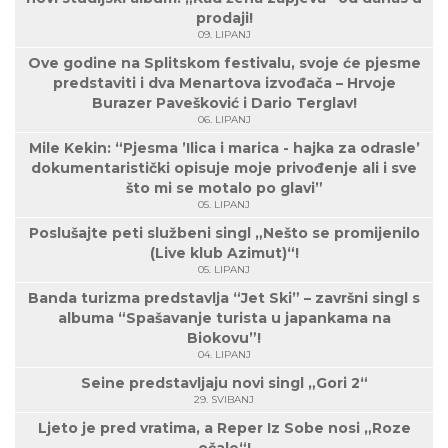
prodaji!
09. LIPANJ
Ove godine na Splitskom festivalu, svoje će pjesme
predstaviti i dva Menartova izvođača – Hrvoje
Burazer Pavešković i Dario Terglav!
06. LIPANJ
Mile Kekin: “Pjesma ’Ilica i marica - hajka za odrasle’
dokumentaristički opisuje moje privođenje ali i sve
što mi se motalo po glavi”
05. LIPANJ
Poslušajte peti službeni singl „Nešto se promijenilo
(Live klub Azimut)“!
05. LIPANJ
Banda turizma predstavlja “Jet Ski” – završni singl s
albuma “Spašavanje turista u japankama na
Biokovu”!
04. LIPANJ
Seine predstavljaju novi singl „Gori 2“
29. SVIBANJ
Ljeto je pred vratima, a Reper Iz Sobe nosi „Roze