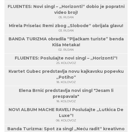
FLUENTES: Novi singl – „Horizonti“ dobio je popratni
video broj!
05. RUJAN
Mirela Priselac Remi zbog „Slobode“ obrijala glavu!
03. RUJAN
BANDA TURIZMA obradila “Pljačkam turiste” benda
Kiša Metaka!
02. RUJAN
FLUENTES: Poslušajte novi singl – „Horizonti“!
25. KOLOVOZ
Kvartet Gubec predstavlja novu kajkavsku popevku
„Potiho“
18. KOLOVOZ
Elena Brnić predstavlja novi singl "Jesam li
prespavala"
18. KOLOVOZ
NOVI ALBUM MACHE RAVEL! Poslušajte „Lutkica De
Luxe“!
06. KOLOVOZ
Banda Turizma: Spot za singl „Neću radit“ kreativno