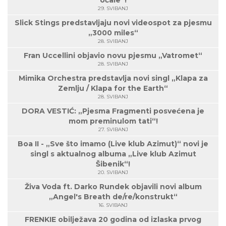
očale“!
29. SVIBANJ
Slick Stings predstavljaju novi videospot za pjesmu
„3000 miles“
28. SVIBANJ
Fran Uccellini objavio novu pjesmu „Vatromet“
28. SVIBANJ
Mimika Orchestra predstavlja novi singl „Klapa za
Zemlju / Klapa for the Earth“
28. SVIBANJ
DORA VESTIĆ: „Pjesma Fragmenti posvećena je
mom preminulom tati“!
27. SVIBANJ
Boa II - „Sve što imamo (Live klub Azimut)“ novi je
singl s aktualnog albuma „Live klub Azimut
Šibenik“!
20. SVIBANJ
Živa Voda ft. Darko Rundek objavili novi album
„Angel's Breath de/re/konstrukt“
16. SVIBANJ
FRENKIE obilježava 20 godina od izlaska prvog