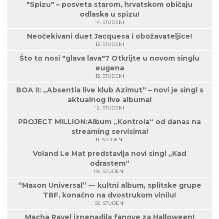
"Spizu" – posveta starom, hrvatskom običaju
odlaska u spizu!
14. STUDENI
Neočekivani duet Jacquesa i obožavateljice!
13. STUDENI
Što to nosi "glava lava"? Otkrijte u novom singlu
eugena
13. STUDENI
BOA II: „Absentia live klub Azimut“ – novi je singl s
aktualnog live albuma!
12. STUDENI
PROJECT MILLION:Album „Kontrola“ od danas na
streaming servisima!
11. STUDENI
Voland Le Mat predstavlja novi singl „Kad
odrastem“
06. STUDENI
“Maxon Universal” — kultni album, splitske grupe
TBF, konačno na dvostrukom vinilu!
05. STUDENI
Macha Ravel iznenadila fanove za Halloween!