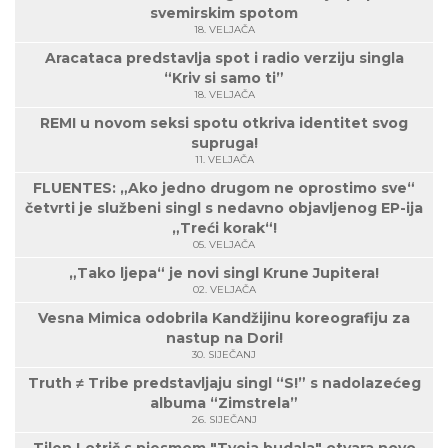
svemirskim spotom
18. VELJAČA
Aracataca predstavlja spot i radio verziju singla
“Kriv si samo ti”
18. VELJAČA
REMI u novom seksi spotu otkriva identitet svog
supruga!
11. VELJAČA
FLUENTES: „Ako jedno drugom ne oprostimo sve“
četvrti je službeni singl s nedavno objavljenog EP-ija
„Treći korak“!
05. VELJAČA
„Tako ljepa“ je novi singl Krune Jupitera!
02. VELJAČA
Vesna Mimica odobrila Kandžijinu koreografiju za
nastup na Dori!
30. SIJEČANJ
Truth ≠ Tribe predstavljaju singl “S!” s nadolazećeg
albuma “Zimstrela”
26. SIJEČANJ