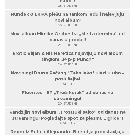
čudo“!
28. STUDENI
Rundek & EKIPA plešu na tankom ledu i najavljuju
novi album!
25. STUDENI
Novi album Mimike Orchestra „Medzotermina“ od
danas u prodaji!
24. STUDENI
Erotic Biljan & His Heretics najavljuju novi album
singlom „P-p-p Punch“
24. STUDENI
Novi singl Brune Račkog "Tako lako" ulazi u uho –
poslušajte!
21. STUDENI
Fluentes - EP „Treći korak“ od danas na
streamingu!
20. STUDENI
Kandžijin novi album „Trostruki salto“ od danas na
streamingu! Pogledajte spot za pjesmu „Igrice“!
14. STUDENI
Reper Iz Sobe i Alejuandro Buendija predstavljaju