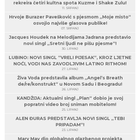
rekreira četiri kultna spota Kuzme i Shake Zulu!
11. SRPANJ
Hrvoje Burazer Pavešković s pjesmom „Moje misto“
osvojio najviše glasova publike!
07. SRPANJ
Jacques Houdek na Melodijama Jadrana predstavio
novi singl „Sretni ljudi ne pišu pjesme“!
30. LIPANJ
LUBINO: NOVI SINGL “VRELI PIJESAK“, KROZ LJETNE
NOĆI, VODI NAS ZAVODLJIVIM LATINO RITMOM!
27. LIPANJ
Živa Voda predstavila album „Angel’s Breath
de/re/konstrukt“ u Novom Sadu i Beogradu!
26. LIPANJ
KANDŽIJA: Aktualni singl „Plan“ dobio je svoj
popratni video broj sniman mobitelom!
25. LIPANJ
ALEN ĐURAS PREDSTAVLJA NOVI SINGL „TEBI
PRIPADAM“!
23. LIPANJ
Mary May dio globalnog glazbenog projekta