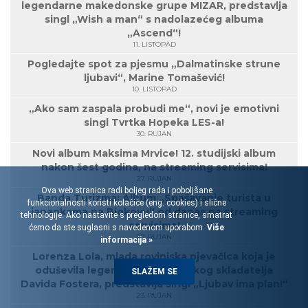
legendarne makedonske grupe MIZAR, predstavlja
singl „Wish a man“ s nadolazećeg albuma
„Ascend“!
11. LISTOPAD
Pogledajte spot za pjesmu „Dalmatinske strune
ljubavi“, Marine Tomašević!
10. LISTOPAD
„Ako sam zaspala probudi me“, novi je emotivni
singl Tvrtka Hopeka LES-a!
30. RUJAN
Novi album Maksima Mrvice! 12. studijski album
nakon šest godina, na streaming servisima!
27. RUJAN
Ova web stranica radi boljeg rada i poboljšane
Banda Turizma: Album „Spašavanje turista u
funkcionalnosti koristi kolačiće (eng. cookies) i slične
japankama na Biokovu“ od danas na streaming
tehnologije. Ako nastavite s pregledom stranice, smatrat
servisima!
ćemo da ste suglasni s navedenom uporabom.
Više
27. RUJAN
informacija »
Lorenza Lola, mlada rovinjska pjevačica koja je
oduševila legendarnog američkog skladatelja
SLAŽEM SE
Davida Fostera, predstavlja singl „Ljubav ima plan!“
23. RUJAN