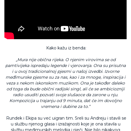
Kako kažu iz benda:
„Mura nije obična rijeka. O njenim virovima se od
pamtivijeka ispredaju legende i vjerovanja. Ona su prisutna
i u ovoj tradicionalnoj pjesmi u našoj izvedbi. Izvorne
međimurske pjesme su za nas, kao i za mnoge, inspiracija i
veza s nekom iskonskom muzikom. Ona je također daleko
od toga da bude obični radijski singl, ali će se ambiciozniji
radio usuditi pozvati svoje slušaoce da zarone u nju.
Kompozicija u trajanju od 9 minuta, dat će im dovoljno
vremena i dubine za to.“
Rundek i Ekipa su već uigran tim. Sreli su Andreju i stavili se
u službu njenog glasa i izražajnosti koje je ona stavila u
službu međimurskih melodija i riječi. Nije bilo nikakvog