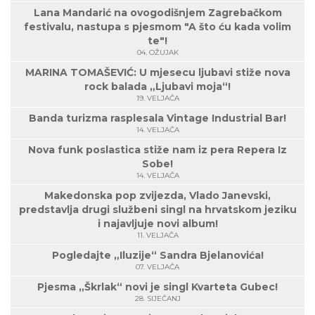
Lana Mandarić na ovogodišnjem Zagrebačkom
festivalu, nastupa s pjesmom "A što ću kada volim
te"!
04. OŽUJAK
MARINA TOMAŠEVIĆ: U mjesecu ljubavi stiže nova
rock balada „Ljubavi moja“!
19. VELJAČA
Banda turizma rasplesala Vintage Industrial Bar!
14. VELJAČA
Nova funk poslastica stiže nam iz pera Repera Iz
Sobe!
14. VELJAČA
Makedonska pop zvijezda, Vlado Janevski,
predstavlja drugi službeni singl na hrvatskom jeziku
i najavljuje novi album!
11. VELJAČA
Pogledajte „Iluzije“ Sandra Bjelanovića!
07. VELJAČA
Pjesma „Škrlak“ novi je singl Kvarteta Gubec!
28. SIJEČANJ