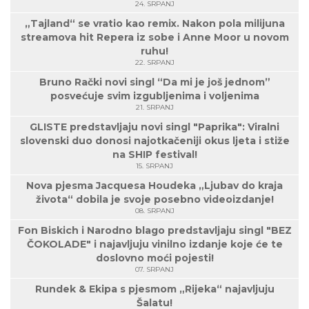
24. SRPANJ
„Tajland“ se vratio kao remix. Nakon pola milijuna
streamova hit Repera iz sobe i Anne Moor u novom
ruhu!
22. SRPANJ
Bruno Rački novi singl “Da mi je još jednom”
posvećuje svim izgubljenima i voljenima
21. SRPANJ
GLISTE predstavljaju novi singl "Paprika": Viralni
slovenski duo donosi najotkačeniji okus ljeta i stiže
na SHIP festival!
15. SRPANJ
Nova pjesma Jacquesa Houdeka „Ljubav do kraja
života“ dobila je svoje posebno videoizdanje!
08. SRPANJ
Fon Biskich i Narodno blago predstavljaju singl "BEZ
ČOKOLADE" i najavljuju vinilno izdanje koje će te
doslovno moći pojesti!
07. SRPANJ
Rundek & Ekipa s pjesmom „Rijeka“ najavljuju
Šalatu!