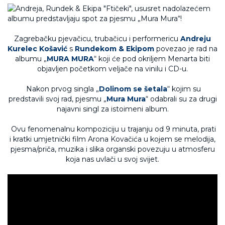
Zagrebačku pjevačicu, trubačicu i performericu
Andreju
Kurelec Košavić
s
Rundekom
&
Ekipom
povezao je rad na
albumu „
MURA MURA
“ koji će pod okriljem Menarta biti
objavljen početkom veljače na vinilu i CD-u.
Nakon prvog singla „
Dolinom se šetala
“ kojim su
predstavili svoj rad, pjesmu „
Mura Mura
“ odabrali su za drugi
najavni singl za istoimeni album.
Ovu fenomenalnu kompoziciju u trajanju od 9 minuta, prati
i kratki umjetnički film Arona Kovačića u kojem se melodija,
pjesma/priča, muzika i slika organski povezuju u atmosferu
koja nas uvlači u svoj svijet.