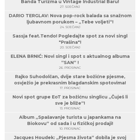
Banda Turizma u Vintage Industrial Baru!
27. SIJEČANJ
DARIO TERGLAV: Nova pop-rock balada sa snažnom
ljubavnom porukom – „Tebe voljeti“!
24. SIJEČANJ
Sassja feat.Tendo! Pogledajte spot za novi singl
"Prašina"!
20. SIJEČANJ
ELENA BRNIĆ: Novi singl i spot s aktualnog albuma
“SAN“ !
26. PROSINAC
Rajko Suhodolčan, dvije stare božićne pjesme,
osvježio je prekrasnim blagdanskim spotovima!
17. PROSINAC
Novi spot grupe EoT za božićnu singlicu „Čuješ li
sve je bliže“!
13. PROSINAC
Album „Spašavanje turista u japankama na
Biokovu“ od sada i u fizičkoj prodaji!
10. PROSINAC
Jacques Houdek: „Pjesma života“ dobila je svoj