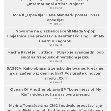
„International Artists Project“
18. LIPANJ
Hoće li „Opsesija“ Lane Mandarić postati i vaša
opsesija?
17. LIPANJ
Novo ime na glazbenoj sceni! Mlada V-pop
umjetnica Zoe predstavila debitantski singl “Hit My
Head” u Zagrebu!
16. LIPANJ
Macha Ravel je “Lutkica”! Stigao je avangardni pop
singl na francusko-hrvatskom jeziku!
16. LIPANJ
SASSJA: Kako objasniti žensko djelovanje, kretanje,
a da izađemo iz deminutiva? Poslušajte u novom
singlu „XX“!
16. LIPANJ
Ocean Of Another objavio EP “Loneliness of My
Kin” i videospot za naslovnu pjesmu
13. LIPANJ
Marina Tomašević na CMC festivalu predstavila je
novi studijski album! „Kad žena zapjeva“ od danas u