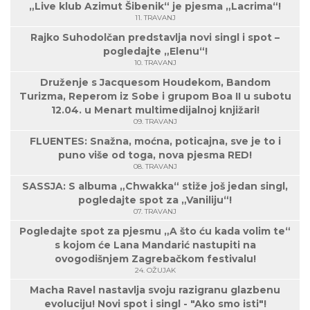
„Live klub Azimut Šibenik“ je pjesma „Lacrima“!
11. TRAVANJ
Rajko Suhodolčan predstavlja novi singl i spot –
pogledajte „Elenu“!
10. TRAVANJ
Druženje s Jacquesom Houdekom, Bandom
Turizma, Reperom iz Sobe i grupom Boa II u subotu
12.04. u Menart multimedijalnoj knjižari!
09. TRAVANJ
FLUENTES: Snažna, moćna, poticajna, sve je to i
puno više od toga, nova pjesma RED!
08. TRAVANJ
SASSJA: S albuma „Chwakka“ stiže još jedan singl,
pogledajte spot za „Vaniliju“!
07. TRAVANJ
Pogledajte spot za pjesmu „A što ću kada volim te“
s kojom će Lana Mandarić nastupiti na
ovogodišnjem Zagrebačkom festivalu!
24. OŽUJAK
Macha Ravel nastavlja svoju razigranu glazbenu
evoluciju! Novi spot i singl - "Ako smo isti"!