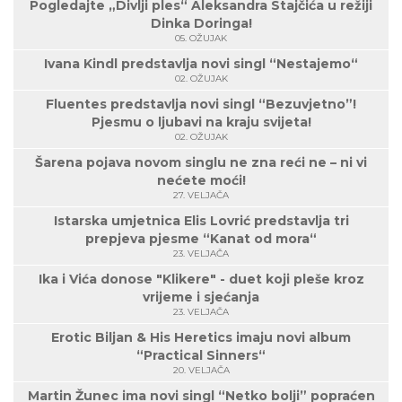
Pogledajte „Divlji ples“ Aleksandra Stajčića u režiji
Dinka Doringa!
05. OŽUJAK
Ivana Kindl predstavlja novi singl “Nestajemo“
02. OŽUJAK
Fluentes predstavlja novi singl “Bezuvjetno”!
Pjesmu o ljubavi na kraju svijeta!
02. OŽUJAK
Šarena pojava novom singlu ne zna reći ne – ni vi
nećete moći!
27. VELJAČA
Istarska umjetnica Elis Lovrić predstavlja tri
prepjeva pjesme “Kanat od mora“
23. VELJAČA
Ika i Vića donose "Klikere" - duet koji pleše kroz
vrijeme i sjećanja
23. VELJAČA
Erotic Biljan & His Heretics imaju novi album
“Practical Sinners“
20. VELJAČA
Martin Žunec ima novi singl “Netko bolji” popraćen