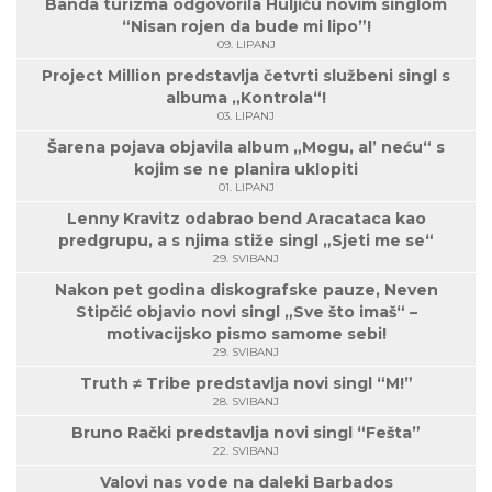
Banda turizma odgovorila Huljiću novim singlom
“Nisan rojen da bude mi lipo”!
09. LIPANJ
Project Million predstavlja četvrti službeni singl s
albuma „Kontrola“!
03. LIPANJ
Šarena pojava objavila album „Mogu, al’ neću“ s
kojim se ne planira uklopiti
01. LIPANJ
Lenny Kravitz odabrao bend Aracataca kao
predgrupu, a s njima stiže singl „Sjeti me se“
29. SVIBANJ
Nakon pet godina diskografske pauze, Neven
Stipčić objavio novi singl „Sve što imaš“ –
motivacijsko pismo samome sebi!
29. SVIBANJ
Truth ≠ Tribe predstavlja novi singl “M!”
28. SVIBANJ
Bruno Rački predstavlja novi singl “Fešta”
22. SVIBANJ
Valovi nas vode na daleki Barbados