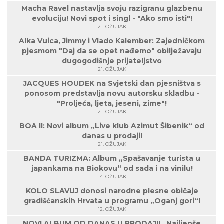
Macha Ravel nastavlja svoju razigranu glazbenu
evoluciju! Novi spot i singl - "Ako smo isti"!
21. OŽUJAK
Alka Vuica, Jimmy i Vlado Kalember: Zajedničkom
pjesmom "Daj da se opet nađemo" obilježavaju
dugogodišnje prijateljstvo
21. OŽUJAK
JACQUES HOUDEK na Svjetski dan pjesništva s
ponosom predstavlja novu autorsku skladbu -
"Proljeća, ljeta, jeseni, zime"!
21. OŽUJAK
BOA II: Novi album „Live klub Azimut Šibenik“ od
danas u prodaji!
21. OŽUJAK
BANDA TURIZMA: Album „Spašavanje turista u
japankama na Biokovu“ od sada i na vinilu!
14. OŽUJAK
KOLO SLAVUJ donosi narodne plesne običaje
gradišćanskih Hrvata u programu „Oganj gori“!
12. OŽUJAK
NOVI ALBUM OD DANAS U PRODAJI! „Najljepše