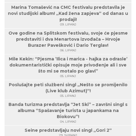
Marina Tomašević na CMC festivalu predstavila je
novi studijski album! „Kad žena zapjeva“ od danas u
prodaji!
09. LIPANJ
Ove godine na Splitskom festivalu, svoje će pjesme
predstaviti i dva Menartova izvođača – Hrvoje
Burazer Pavešković i Dario Terglav!
06. LIPANJ
Mile Kekin: “Pjesma ’Ilica i marica - hajka za odrasle’
dokumentaristički opisuje moje privođenje ali i sve
što mi se motalo po glavi”
05. LIPANJ
Poslušajte peti službeni singl „Nešto se promijenilo
(Live klub Azimut)“!
05. LIPANJ
Banda turizma predstavlja “Jet Ski” – završni singl s
albuma “Spašavanje turista u japankama na
Biokovu”!
04. LIPANJ
Seine predstavljaju novi singl „Gori 2“
29. SVIBANJ