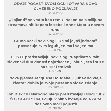
ODAJE POČAST SVOM OCU I OTVARA NOVO
GLAZBENO POGLAVLJE
24. SRPANJ
„Tajland“ se vratio kao remix. Nakon pola milijuna
streamova hit Repera iz sobe i Anne Moor u novom
ruhu!
22. SRPANJ
Bruno Rački novi singl “Da mi je još jednom”
posvećuje svim izgubljenima i voljenima
21. SRPANJ
GLISTE predstavljaju novi singl "Paprika": Viralni
slovenski duo donosi najotkačeniji okus ljeta i stiže
na SHIP festival!
15. SRPANJ
Nova pjesma Jacquesa Houdeka „Ljubav do kraja
života“ dobila je svoje posebno videoizdanje!
08. SRPANJ
Fon Biskich i Narodno blago predstavljaju singl "BEZ
ČOKOLADE" i najavljuju vinilno izdanje koje će te
doslovno moći pojesti!
07. SRPANJ