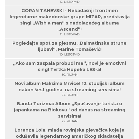
17. LISTOPAD
GORAN TANEVSKI - Nekadašnji frontmen
legendarne makedonske grupe MIZAR, predstavlja
singl „Wish a man“ s nadolazećeg albuma
„Ascend“!
11. LISTOPAD
Pogledajte spot za pjesmu „Dalmatinske strune
ljubavi“, Marine Tomašević!
10. LISTOPAD
„Ako sam zaspala probudi me“, novi je emotivni
singl Tvrtka Hopeka LES-a!
30. RUJAN
Novi album Maksima Mrvice! 12. studijski album
nakon šest godina, na streaming servisima!
27. RUJAN
Banda Turizma: Album „Spašavanje turista u
japankama na Biokovu“ od danas na streaming
servisima!
27. RUJAN
Lorenza Lola, mlada rovinjska pjevačica koja je
oduševila legendarnog američkog skladatelja