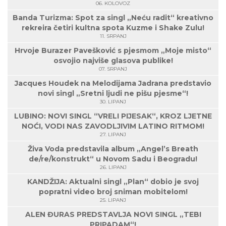
06. KOLOVOZ
Banda Turizma: Spot za singl „Neću radit“ kreativno
rekreira četiri kultna spota Kuzme i Shake Zulu!
11. SRPANJ
Hrvoje Burazer Pavešković s pjesmom „Moje misto“
osvojio najviše glasova publike!
07. SRPANJ
Jacques Houdek na Melodijama Jadrana predstavio
novi singl „Sretni ljudi ne pišu pjesme“!
30. LIPANJ
LUBINO: NOVI SINGL “VRELI PIJESAK“, KROZ LJETNE
NOĆI, VODI NAS ZAVODLJIVIM LATINO RITMOM!
27. LIPANJ
Živa Voda predstavila album „Angel’s Breath
de/re/konstrukt“ u Novom Sadu i Beogradu!
26. LIPANJ
KANDŽIJA: Aktualni singl „Plan“ dobio je svoj
popratni video broj sniman mobitelom!
25. LIPANJ
ALEN ĐURAS PREDSTAVLJA NOVI SINGL „TEBI
PRIPADAM“!