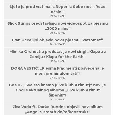
Ljeto je pred vratima, a Reper Iz Sobe nosi „Roze
očale“!
29. SVIBANJ
Slick Stings predstavljaju novi videospot za pjesmu
„3000 miles“
28. SVIBANJ
Fran Uccellini objavio novu pjesmu „Vatromet“
28. SVIBANJ
Mimika Orchestra predstavlja novi singl „Klapa za
Zemlju / Klapa for the Earth“
28. SVIBANJ
DORA VESTIĆ: „Pjesma Fragmenti posvećena je
mom preminulom tati“!
27. SVIBANJ
Boa II - „Sve što imamo (Live klub Azimut)“ novi je
singl s aktualnog albuma „Live klub Azimut
Šibenik“!
20. SVIBANJ
Živa Voda ft. Darko Rundek objavili novi album
„Angel's Breath de/re/konstrukt“