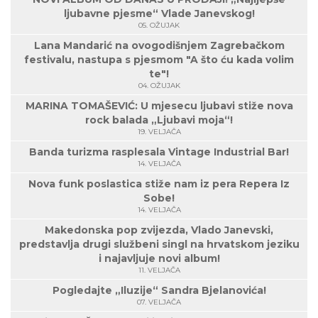
ljubavne pjesme“ Vlade Janevskog!
05. OŽUJAK
Lana Mandarić na ovogodišnjem Zagrebačkom
festivalu, nastupa s pjesmom "A što ću kada volim
te"!
04. OŽUJAK
MARINA TOMAŠEVIĆ: U mjesecu ljubavi stiže nova
rock balada „Ljubavi moja“!
19. VELJAČA
Banda turizma rasplesala Vintage Industrial Bar!
14. VELJAČA
Nova funk poslastica stiže nam iz pera Repera Iz
Sobe!
14. VELJAČA
Makedonska pop zvijezda, Vlado Janevski,
predstavlja drugi službeni singl na hrvatskom jeziku
i najavljuje novi album!
11. VELJAČA
Pogledajte „Iluzije“ Sandra Bjelanovića!
07. VELJAČA