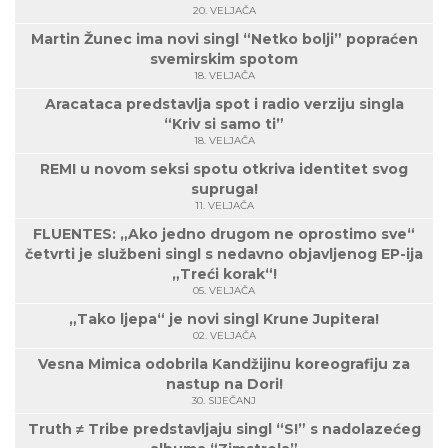
20. VELJAČA
Martin Žunec ima novi singl “Netko bolji” popraćen
svemirskim spotom
18. VELJAČA
Aracataca predstavlja spot i radio verziju singla
“Kriv si samo ti”
18. VELJAČA
REMI u novom seksi spotu otkriva identitet svog
supruga!
11. VELJAČA
FLUENTES: „Ako jedno drugom ne oprostimo sve“
četvrti je službeni singl s nedavno objavljenog EP-ija
„Treći korak“!
05. VELJAČA
„Tako ljepa“ je novi singl Krune Jupitera!
02. VELJAČA
Vesna Mimica odobrila Kandžijinu koreografiju za
nastup na Dori!
30. SIJEČANJ
Truth ≠ Tribe predstavljaju singl “S!” s nadolazećeg