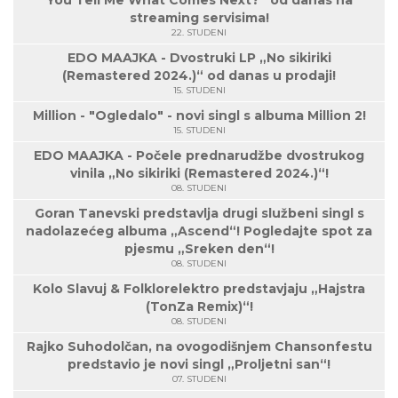
You Tell Me What Comes Next?” od danas na
streaming servisima!
22. STUDENI
EDO MAAJKA - Dvostruki LP „No sikiriki
(Remastered 2024.)“ od danas u prodaji!
15. STUDENI
Million - "Ogledalo" - novi singl s albuma Million 2!
15. STUDENI
EDO MAAJKA - Počele prednarudžbe dvostrukog
vinila „No sikiriki (Remastered 2024.)“!
08. STUDENI
Goran Tanevski predstavlja drugi službeni singl s
nadolazećeg albuma „Ascend“! Pogledajte spot za
pjesmu „Sreken den“!
08. STUDENI
Kolo Slavuj & Folklorelektro predstavjaju „Hajstra
(TonZa Remix)“!
08. STUDENI
Rajko Suhodolčan, na ovogodišnjem Chansonfestu
predstavio je novi singl „Proljetni san“!
07. STUDENI