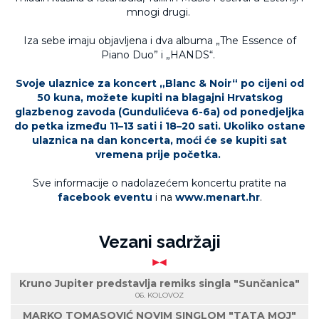
mnogi drugi.
Iza sebe imaju objavljena i dva albuma „The Essence of
Piano Duo” i „HANDS“.
Svoje ulaznice za koncert „Blanc & Noir“ po cijeni od
50 kuna, možete kupiti na blagajni Hrvatskog
glazbenog zavoda (Gundulićeva 6-6a) od ponedjeljka
do petka između 11–13 sati i 18–20 sati. Ukoliko ostane
ulaznica na dan koncerta, moći će se kupiti sat
vremena prije početka.
Sve informacije o nadolazećem koncertu pratite na
facebook eventu
i na
www.menart.hr
.
Vezani sadržaji
Kruno Jupiter predstavlja remiks singla "Sunčanica"
06. KOLOVOZ
MARKO TOMASOVIĆ NOVIM SINGLOM "TATA MOJ"