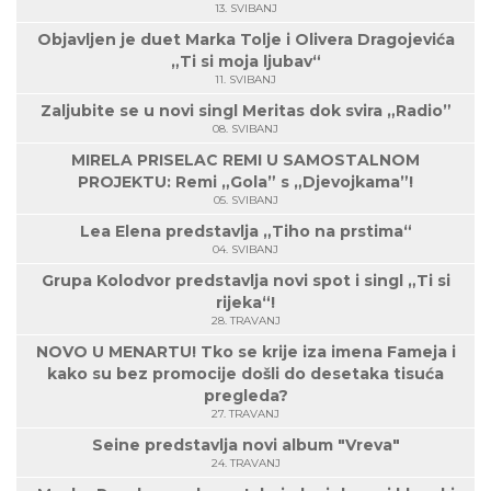
13. SVIBANJ
Objavljen je duet Marka Tolje i Olivera Dragojevića
„Ti si moja ljubav“
11. SVIBANJ
Zaljubite se u novi singl Meritas dok svira „Radio”
08. SVIBANJ
MIRELA PRISELAC REMI U SAMOSTALNOM
PROJEKTU: Remi „Gola” s „Djevojkama”!
05. SVIBANJ
Lea Elena predstavlja „Tiho na prstima“
04. SVIBANJ
Grupa Kolodvor predstavlja novi spot i singl „Ti si
rijeka“!
28. TRAVANJ
NOVO U MENARTU! Tko se krije iza imena Fameja i
kako su bez promocije došli do desetaka tisuća
pregleda?
27. TRAVANJ
Seine predstavlja novi album "Vreva"
24. TRAVANJ