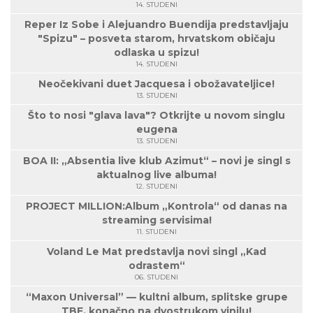
14. STUDENI
Reper Iz Sobe i Alejuandro Buendija predstavljaju
"Spizu" – posveta starom, hrvatskom običaju
odlaska u spizu!
14. STUDENI
Neočekivani duet Jacquesa i obožavateljice!
13. STUDENI
Što to nosi "glava lava"? Otkrijte u novom singlu
eugena
13. STUDENI
BOA II: „Absentia live klub Azimut“ – novi je singl s
aktualnog live albuma!
12. STUDENI
PROJECT MILLION:Album „Kontrola“ od danas na
streaming servisima!
11. STUDENI
Voland Le Mat predstavlja novi singl „Kad
odrastem“
06. STUDENI
“Maxon Universal” — kultni album, splitske grupe
TBF, konačno na dvostrukom vinilu!