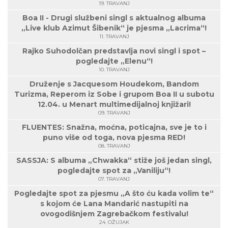
19. TRAVANJ
Boa II - Drugi službeni singl s aktualnog albuma
„Live klub Azimut Šibenik“ je pjesma „Lacrima“!
11. TRAVANJ
Rajko Suhodolčan predstavlja novi singl i spot –
pogledajte „Elenu“!
10. TRAVANJ
Druženje s Jacquesom Houdekom, Bandom
Turizma, Reperom iz Sobe i grupom Boa II u subotu
12.04. u Menart multimedijalnoj knjižari!
09. TRAVANJ
FLUENTES: Snažna, moćna, poticajna, sve je to i
puno više od toga, nova pjesma RED!
08. TRAVANJ
SASSJA: S albuma „Chwakka“ stiže još jedan singl,
pogledajte spot za „Vaniliju“!
07. TRAVANJ
Pogledajte spot za pjesmu „A što ću kada volim te“
s kojom će Lana Mandarić nastupiti na
ovogodišnjem Zagrebačkom festivalu!
24. OŽUJAK