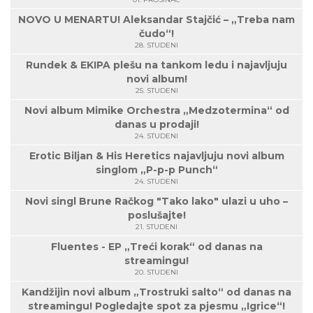
NOVO U MENARTU! Aleksandar Stajčić – „Treba nam
čudo“!
28. STUDENI
Rundek & EKIPA plešu na tankom ledu i najavljuju
novi album!
25. STUDENI
Novi album Mimike Orchestra „Medzotermina“ od
danas u prodaji!
24. STUDENI
Erotic Biljan & His Heretics najavljuju novi album
singlom „P-p-p Punch“
24. STUDENI
Novi singl Brune Račkog "Tako lako" ulazi u uho –
poslušajte!
21. STUDENI
Fluentes - EP „Treći korak“ od danas na
streamingu!
20. STUDENI
Kandžijin novi album „Trostruki salto“ od danas na
streamingu! Pogledajte spot za pjesmu „Igrice“!