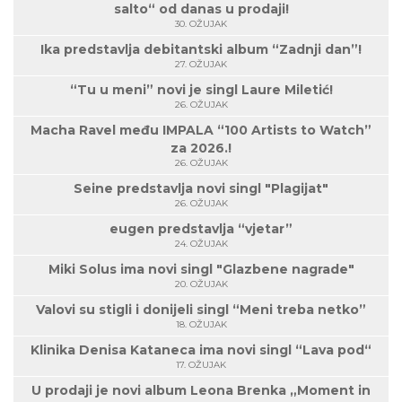
salto“ od danas u prodaji!
30. OŽUJAK
Ika predstavlja debitantski album “Zadnji dan”!
27. OŽUJAK
“Tu u meni” novi je singl Laure Miletić!
26. OŽUJAK
Macha Ravel među IMPALA “100 Artists to Watch”
za 2026.!
26. OŽUJAK
Seine predstavlja novi singl "Plagijat"
26. OŽUJAK
eugen predstavlja “vjetar”
24. OŽUJAK
Miki Solus ima novi singl "Glazbene nagrade"
20. OŽUJAK
Valovi su stigli i donijeli singl “Meni treba netko”
18. OŽUJAK
Klinika Denisa Kataneca ima novi singl “Lava pod“
17. OŽUJAK
U prodaji je novi album Leona Brenka „Moment in