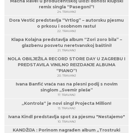
Macha Ravel u producentskoj ulozi donosi klupski
remix singla “Pasegoni”!
24. TRAVANJ
Dora Vestić predstavlja “Vrtlog” – autorsku pjesmu
o prkosu i osobnom rastu!
22. TRAVANJ
Klapa Kolajna predstavlja album “Zori zoro bila” –
glazbenu posvetu neretvanskoj baštini!
21. TRAVANJ
NOLA OBILJEŽILA RECORD STORE DAY U ZAGREBU I
PREDSTAVILA VINILNO REIZDANJE ALBUMA
“PIANO”!
20. TRAVANJ
Ivana Banfić vraća nas na plesni podij s novim
singlom „Svemir pleše”
17. TRAVANJ
„Kontrola“ je novi singl Projecta Million!
13. TRAVANJ
Ivana Kindl predstavlja spot za pjesmu "Nestajemo"
10. TRAVANJ
KANDŽIJA : Porinom nagrađen album „Trostruki