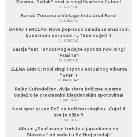
Pjesma „Škrlak“ novi je singl Kvarteta Gubec!
28. SIJEČANJ
Banda Turizma u Vintage Industrial Baru!
27. SIJEČANJ
DARIO TERGLAV: Nova pop-rock balada sa snažnom
ljubavnom porukom – „Tebe voljeti“!
24. SIJEČANJ
Sassja feat.Tendo! Pogledajte spot za novi singl
"Prašina"!
20. SIJEČANJ
ELENA BRNIĆ: Novi singl i spot s aktualnog albuma
“SAN“ !
26. PROSINAC
Rajko Suhodolčan, dvije stare božićne pjesme,
osvježio je prekrasnim blagdanskim spotovima!
17. PROSINAC
Novi spot grupe EoT za božićnu singlicu „Čuješ li
sve je bliže“!
13. PROSINAC
Album „Spašavanje turista u japankama na
Biokovu“ od sada i u fizičkoj prodaji!