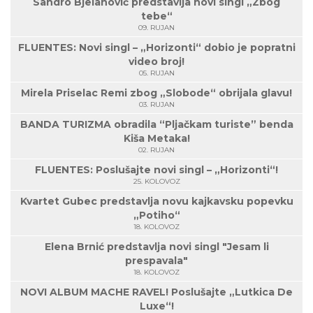
Sandro Bjelanović predstavlja novi singl „Zbog
tebe“
09. RUJAN
FLUENTES: Novi singl – „Horizonti“ dobio je popratni
video broj!
05. RUJAN
Mirela Priselac Remi zbog „Slobode“ obrijala glavu!
03. RUJAN
BANDA TURIZMA obradila “Pljačkam turiste” benda
Kiša Metaka!
02. RUJAN
FLUENTES: Poslušajte novi singl – „Horizonti“!
25. KOLOVOZ
Kvartet Gubec predstavlja novu kajkavsku popevku
„Potiho“
18. KOLOVOZ
Elena Brnić predstavlja novi singl "Jesam li
prespavala"
18. KOLOVOZ
NOVI ALBUM MACHE RAVEL! Poslušajte „Lutkica De
Luxe“!