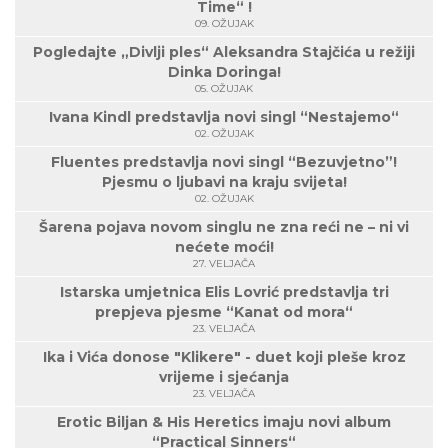
Time“ !
09. OŽUJAK
Pogledajte „Divlji ples“ Aleksandra Stajčića u režiji
Dinka Doringa!
05. OŽUJAK
Ivana Kindl predstavlja novi singl “Nestajemo“
02. OŽUJAK
Fluentes predstavlja novi singl “Bezuvjetno”!
Pjesmu o ljubavi na kraju svijeta!
02. OŽUJAK
Šarena pojava novom singlu ne zna reći ne – ni vi
nećete moći!
27. VELJAČA
Istarska umjetnica Elis Lovrić predstavlja tri
prepjeva pjesme “Kanat od mora“
23. VELJAČA
Ika i Vića donose "Klikere" - duet koji pleše kroz
vrijeme i sjećanja
23. VELJAČA
Erotic Biljan & His Heretics imaju novi album
“Practical Sinners“