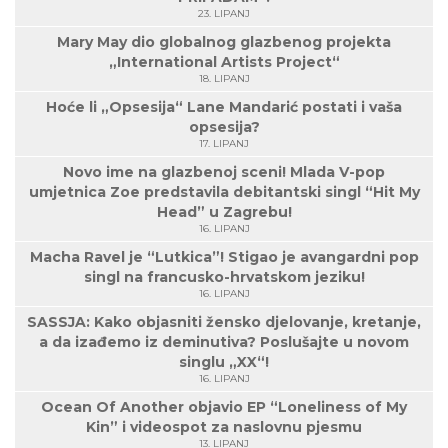
23. LIPANJ
Mary May dio globalnog glazbenog projekta
„International Artists Project“
18. LIPANJ
Hoće li „Opsesija“ Lane Mandarić postati i vaša
opsesija?
17. LIPANJ
Novo ime na glazbenoj sceni! Mlada V-pop
umjetnica Zoe predstavila debitantski singl “Hit My
Head” u Zagrebu!
16. LIPANJ
Macha Ravel je “Lutkica”! Stigao je avangardni pop
singl na francusko-hrvatskom jeziku!
16. LIPANJ
SASSJA: Kako objasniti žensko djelovanje, kretanje,
a da izađemo iz deminutiva? Poslušajte u novom
singlu „XX“!
16. LIPANJ
Ocean Of Another objavio EP “Loneliness of My
Kin” i videospot za naslovnu pjesmu
13. LIPANJ