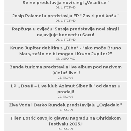
Seine predstavlja novi singl „Veseli se“
09. LISTOPAD
Josip Palameta predstavlja EP “Zaviri pod kožu”
08. LISTOPAD
Repčuga u cvijeću! Sassja predstavlja novi singl i
najavljuje koncert u Saxu!
06. LISTOPAD
Kruno Jupiter debitira s „Bjbe" - "ako može Bruno
Mars, zašto ne bi mogao i Kruno Jupiter?"
01. LISTOPAD
Banda turizma predstavlja live album pod nazivom
„Vintaž live“!
26. RUJAN
LP „ Boa II – Live klub Azimut Šibenik“ od danas u
prodaji!
22. RUJAN
Živa Voda i Darko Rundek predstavljaju „Ogledalo“
17. RUJAN
Tilen Lotrič osvojio glavnu nagradu na Ohridskom
festivalu 2025.!
16. RUJAN