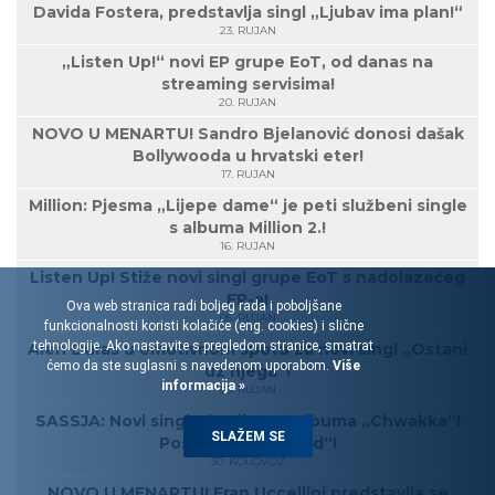
Davida Fostera, predstavlja singl „Ljubav ima plan!“
23. RUJAN
„Listen Up!“ novi EP grupe EoT, od danas na
streaming servisima!
20. RUJAN
NOVO U MENARTU! Sandro Bjelanović donosi dašak
Bollywooda u hrvatski eter!
17. RUJAN
Million: Pjesma „Lijepe dame“ je peti službeni single
s albuma Million 2.!
16. RUJAN
Listen Up! Stiže novi singl grupe EoT s nadolazećeg
EP-a!
Ova web stranica radi boljeg rada i poboljšane
05. RUJAN
funkcionalnosti koristi kolačiće (eng. cookies) i slične
tehnologije. Ako nastavite s pregledom stranice, smatrat
Alen Đuras u emotivnom spotu za novi singl „Ostani
ćemo da ste suglasni s navedenom uporabom.
Više
uz njega“!
informacija »
03. RUJAN
SASSJA: Novi singl s hvaljenog albuma „Chwakka“!
SLAŽEM SE
Poslušajte „KadKad“!
30. KOLOVOZ
NOVO U MENARTU! Fran Uccellini predstavlja se