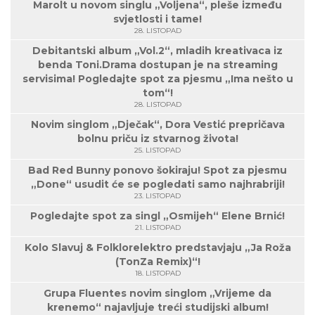
Marolt u novom singlu „Voljena“, pleše između
svjetlosti i tame!
28. LISTOPAD
Debitantski album „Vol.2“, mladih kreativaca iz
benda Toni.Drama dostupan je na streaming
servisima! Pogledajte spot za pjesmu „Ima nešto u
tom“!
28. LISTOPAD
Novim singlom „Dječak“, Dora Vestić prepričava
bolnu priču iz stvarnog života!
25. LISTOPAD
Bad Red Bunny ponovo šokiraju! Spot za pjesmu
„Done“ usudit će se pogledati samo najhrabriji!
23. LISTOPAD
Pogledajte spot za singl „Osmijeh“ Elene Brnić!
21. LISTOPAD
Kolo Slavuj & Folklorelektro predstavjaju „Ja Roža
(TonZa Remix)“!
18. LISTOPAD
Grupa Fluentes novim singlom „Vrijeme da
krenemo“ najavljuje treći studijski album!