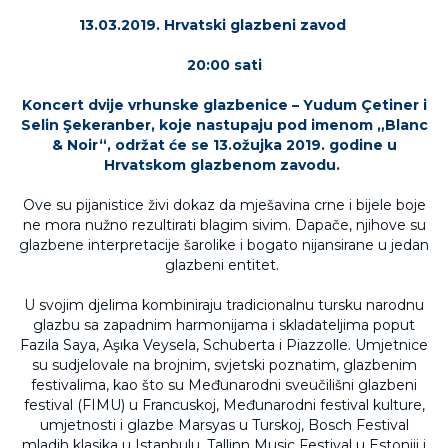
13.03.2019. Hrvatski glazbeni zavod
20:00 sati
Koncert dvije vrhunske glazbenice – Yudum Çetiner i
Selin Şekeranber, koje nastupaju pod imenom „Blanc
& Noir“, održat će se 13.ožujka 2019. godine u
Hrvatskom glazbenom zavodu.
Ove su pijanistice živi dokaz da mješavina crne i bijele boje
ne mora nužno rezultirati blagim sivim. Dapače, njihove su
glazbene interpretacije šarolike i bogato nijansirane u jedan
glazbeni entitet.
U svojim djelima kombiniraju tradicionalnu tursku narodnu
glazbu sa zapadnim harmonijama i skladateljima poput
Fazila Saya, Aşıka Veysela, Schuberta i Piazzolle. Umjetnice
su sudjelovale na brojnim, svjetski poznatim, glazbenim
festivalima, kao što su Međunarodni sveučilišni glazbeni
festival (FIMU) u Francuskoj, Međunarodni festival kulture,
umjetnosti i glazbe Marsyas u Turskoj, Bosch Festival
mladih klasika u Istanbulu, Tallinn Music Festival u Estoniji i