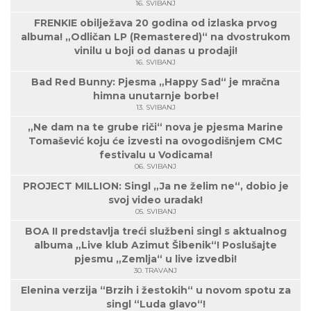
16. SVIBANJ
FRENKIE obilježava 20 godina od izlaska prvog
albuma! „Odličan LP (Remastered)“ na dvostrukom
vinilu u boji od danas u prodaji!
16. SVIBANJ
Bad Red Bunny: Pjesma „Happy Sad“ je mračna
himna unutarnje borbe!
13. SVIBANJ
„Ne dam na te grube riči“ nova je pjesma Marine
Tomašević koju će izvesti na ovogodišnjem CMC
festivalu u Vodicama!
06. SVIBANJ
PROJECT MILLION: Singl „Ja ne želim ne“, dobio je
svoj video uradak!
05. SVIBANJ
BOA II predstavlja treći službeni singl s aktualnog
albuma „Live klub Azimut Šibenik“! Poslušajte
pjesmu „Zemlja“ u live izvedbi!
30. TRAVANJ
Elenina verzija “Brzih i žestokih“ u novom spotu za
singl “Luda glavo“!