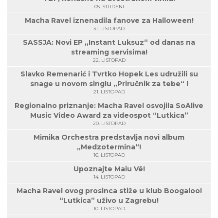
05. STUDENI
Macha Ravel iznenadila fanove za Halloween!
31. LISTOPAD
SASSJA: Novi EP „Instant Luksuz“ od danas na
streaming servisima!
22. LISTOPAD
Slavko Remenarić i Tvrtko Hopek Les udružili su
snage u novom singlu „Priručnik za tebe“ !
21. LISTOPAD
Regionalno priznanje: Macha Ravel osvojila SoAlive
Music Video Award za videospot “Lutkica”
20. LISTOPAD
Mimika Orchestra predstavlja novi album
„Medzotermina“!
16. LISTOPAD
Upoznajte Maiu Vë!
14. LISTOPAD
Macha Ravel ovog prosinca stiže u klub Boogaloo!
“Lutkica” uživo u Zagrebu!
10. LISTOPAD