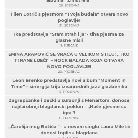
albuma “Zimstrela”
26. SIJEČANJ
Tilen Lotrič s pjesmom "Tvoja budala" otvara novo
poglavlje!
21. SIJEČANJ
Ika predstavlja "Sram strah i ja"- tiha pjesma za
glasne misli
13. SIJEČANJ
EMINA ARAPOVIĆ SE VRAĆA U VELIKOM STILU: „TKO
TI RANE LIJEČI“ – ROCK BALADA KOJA OTVARA
NOVO POGLAVLJE!
26. PROSINAC
Leon Brenko predstavlja novi album "Moment in
Time" – sinergija triju izvanrednih jazz glazbenika
12. PROSINAC
Zagrepčanke i dečki u suradnji s Menartom, donose
najčarobniji blagdanski poklon - „Naše pjesme su
igra“!
11. PROSINAC
„Čarolija mog Božića“ – u novom singlu Laura Miletić
donosi toplinu blagdana
01. PROSINAC