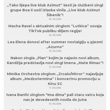
„Tako lijepa live klub Azimut“ šesti je službeni singl
grupe Boa II uoči izlaska vinila „Live klub Azimut
Šibenik“!
16. RUJAN
Macha Ravel s aktualnim singlom “Lutkica” osvaja
TikTok publiku diljem regije!
16. RUJAN
Lea Elena donosi after summer nostalgiju u pjesmi
„Azurno“
15. RUJAN
Nakon singla „Plan“ kojim je najavio novi album,
Kandžija predstavlja novi singl imena „Mate Rimac“!
12. RUJAN
Mimika Orchestra singlom „Zrcalo/Mirror“ najavljuje
album „Medzotermina“ i koncertnu promociju u
Kinu SC
11. RUJAN
Ivana Banfić singlom "Ima dima" pali staru vatru koja
nas je devedesetih nosila do jutra
10. RUJAN