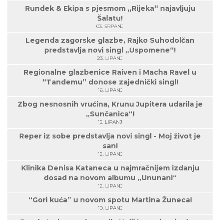
Rundek & Ekipa s pjesmom „Rijeka“ najavljuju
Šalatu!
03. SRPANJ
Legenda zagorske glazbe, Rajko Suhodolčan
predstavlja novi singl „Uspomene“!
23. LIPANJ
Regionalne glazbenice Raiven i Macha Ravel u
“Tandemu” donose zajednički singl!
16. LIPANJ
Zbog nesnosnih vrućina, Krunu Jupitera udarila je
„Sunčanica“!
15. LIPANJ
Reper iz sobe predstavlja novi singl - Moj život je
san!
12. LIPANJ
Klinika Denisa Kataneca u najmračnijem izdanju
dosad na novom albumu „Ununani“
12. LIPANJ
“Gori kuća” u novom spotu Martina Žuneca!
10. LIPANJ