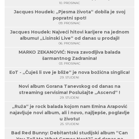
10. PROSINAC
Jacques Houdek: „Pjesma života“ dobila je svoj
popratni spot!
09. PROSINAC
Jacques Houdek: Najveći hitovi karijere na jednom
albumu! „Lisinski Live“ od danas u prodaji!
06. PROSINAC
MARKO ZEKANOVIĆ: Nova zavodljiva balada
šarmantnog Zadranina!
03. PROSINAC
EoT - „Čuješ li sve je bliže“ je nova božićna singlica!
29. STUDENI
Novi album Gorana Tanevskog od danas na
streaming servisima! Poslušajte „Ascend“ !
29. STUDENI
„Ruža“ je rock balada kojom nam Emina Arapović
najavljuje novi album, ali i novo, najljepše, poglavlje
u životu!
25. STUDENI
Bad Red Bunny: Debitantski studijski album “Can