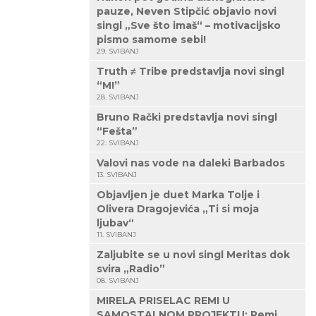
pauze, Neven Stipčić objavio novi
singl „Sve što imaš“ – motivacijsko
pismo samome sebi!
29. SVIBANJ
Truth ≠ Tribe predstavlja novi singl
“M!”
28. SVIBANJ
Bruno Rački predstavlja novi singl
“Fešta”
22. SVIBANJ
Valovi nas vode na daleki Barbados
13. SVIBANJ
Objavljen je duet Marka Tolje i
Olivera Dragojevića „Ti si moja
ljubav“
11. SVIBANJ
Zaljubite se u novi singl Meritas dok
svira „Radio”
08. SVIBANJ
MIRELA PRISELAC REMI U
SAMOSTALNOM PROJEKTU: Remi