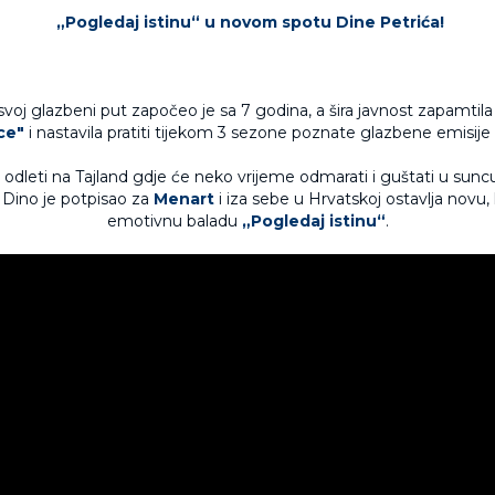
„Pogledaj istinu“ u novom spotu Dine Petrića!
voj glazbeni put započeo je sa 7 godina, a šira javnost zapamtila
ce"
i nastavila pratiti tijekom 3 sezone poznate glazbene emisije
i odleti na Tajland gdje će neko vrijeme odmarati i guštati u sunc
 Dino je potpisao za
Menart
i iza sebe u Hrvatskoj ostavlja novu, 
emotivnu baladu
„Pogledaj istinu“
.