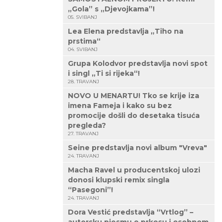
„Gola” s „Djevojkama”!
05. SVIBANJ
Lea Elena predstavlja „Tiho na
prstima“
04. SVIBANJ
Grupa Kolodvor predstavlja novi spot
i singl „Ti si rijeka“!
28. TRAVANJ
NOVO U MENARTU! Tko se krije iza
imena Fameja i kako su bez
promocije došli do desetaka tisuća
pregleda?
27. TRAVANJ
Seine predstavlja novi album "Vreva"
24. TRAVANJ
Macha Ravel u producentskoj ulozi
donosi klupski remix singla
“Pasegoni”!
24. TRAVANJ
Dora Vestić predstavlja “Vrtlog” –