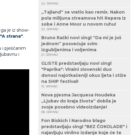
24. SRPANJ
„Tajland“ se vratio kao remix. Nakon
pola milijuna streamova hit Repera iz
sobe i Anne Moor u novom ruhu!
22. SRPANJ
 ga je iz show-
"A strana"
.
Bruno Rački novi singl “Da mi je još
jednom” posvećuje svim
u i pješčanim
izgubljenima i voljenima
ljubavnu i
21. SRPANJ
GLISTE predstavljaju novi singl
"Paprika": Viralni slovenski duo
donosi najotkačeniji okus ljeta i stiže
na SHIP festival!
15. SRPANJ
Nova pjesma Jacquesa Houdeka
„Ljubav do kraja života“ dobila je
svoje posebno videoizdanje!
08. SRPANJ
Fon Biskich i Narodno blago
predstavljaju singl "BEZ ČOKOLADE" i
najavljuju vinilno izdanje koje će te