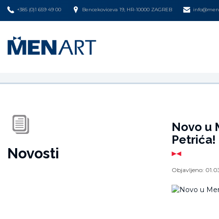
+385 (0)1 659 49 00
Bencekoviceva 19, HR-10000 ZAGREB
info@mena
Novo u M
Petrića!
Novosti
Objavljeno:
01.0