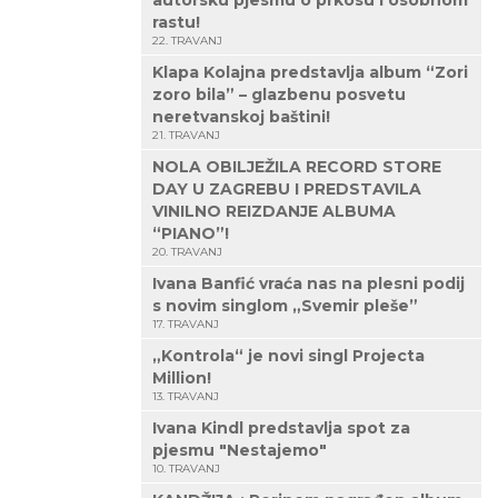
autorsku pjesmu o prkosu i osobnom
rastu!
22. TRAVANJ
Klapa Kolajna predstavlja album “Zori
zoro bila” – glazbenu posvetu
neretvanskoj baštini!
21. TRAVANJ
NOLA OBILJEŽILA RECORD STORE
DAY U ZAGREBU I PREDSTAVILA
VINILNO REIZDANJE ALBUMA
“PIANO”!
20. TRAVANJ
Ivana Banfić vraća nas na plesni podij
s novim singlom „Svemir pleše”
17. TRAVANJ
„Kontrola“ je novi singl Projecta
Million!
13. TRAVANJ
Ivana Kindl predstavlja spot za
pjesmu "Nestajemo"
10. TRAVANJ