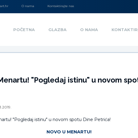
rt.hr
O nama
Kontaktirajte nas
POČETNA
GLAZBA
O NAMA
KONTAKTIR
enartu! "Pogledaj istinu" u novom spo
3.2019.
NOVO U MENARTU!