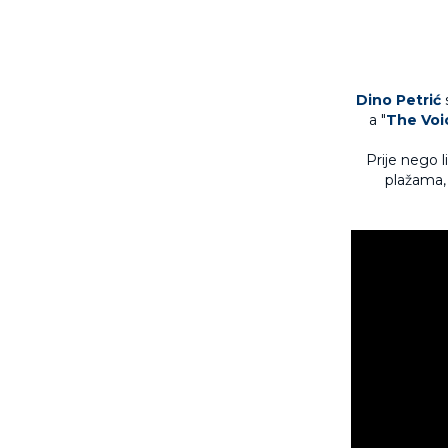
Dino Petrić
s
a "
The Voi
Prije nego l
plažama,