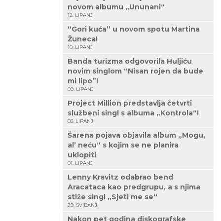
novom albumu „Ununani“
12. LIPANJ
“Gori kuća” u novom spotu Martina
Žuneca!
10. LIPANJ
Banda turizma odgovorila Huljiću
novim singlom “Nisan rojen da bude
mi lipo”!
09. LIPANJ
Project Million predstavlja četvrti
službeni singl s albuma „Kontrola“!
03. LIPANJ
Šarena pojava objavila album „Mogu,
al’ neću“ s kojim se ne planira
uklopiti
01. LIPANJ
Lenny Kravitz odabrao bend
Aracataca kao predgrupu, a s njima
stiže singl „Sjeti me se“
29. SVIBANJ
Nakon pet godina diskografske