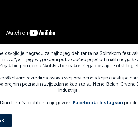
e osvojio je nagradu za najboljeg debitanta na Splitskom festiv
am tvoj“, ali njegov glazbeni put započeo je još od malih nogu kad
šnjak bio primljen u školski zbor nakon čega postaje i solist tog z
noškolskim razredima osniva svoj prvi bend s kojim nastupa na
a brojnim poznatim zvijezdama kao što su Neno Belan, Crvena 
Industrija...
Dinu Petrića pratite na njegovom
Facebook
i
Instagram
profilu
AK