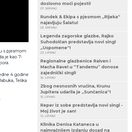
doslovno moći pojesti!
07. SRPANJ
Rundek & Ekipa s pjesmom „Rijeka“
najavljuju Šalatu!
03. SRPANJ
Legenda zagorske glazbe, Rajko
Suhodolčan predstavlja novi singl
„Uspomene“!
alu s pjesmom
23. LIPANJ
a je kao 7-
Regionalne glazbenice Raiven i
bora.
Macha Ravel u “Tandemu” donose
zajednički singl!
redne 4 godine
16. LIPANJ
Jabuka, Teška
Zbog nesnosnih vrućina, Krunu
Jupitera udarila je „Sunčanica“!
15. LIPANJ
.
Reper iz sobe predstavlja novi singl -
Moj život je san!
12. LIPANJ
Klinika Denisa Kataneca u
najmračnijem izdanju dosad na