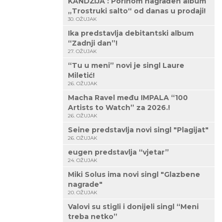
KANDŽIJA : Porinom nagrađen album
„Trostruki salto“ od danas u prodaji!
30. OŽUJAK
Ika predstavlja debitantski album
“Zadnji dan”!
27. OŽUJAK
“Tu u meni” novi je singl Laure
Miletić!
26. OŽUJAK
Macha Ravel među IMPALA “100
Artists to Watch” za 2026.!
26. OŽUJAK
Seine predstavlja novi singl "Plagijat"
26. OŽUJAK
eugen predstavlja “vjetar”
24. OŽUJAK
Miki Solus ima novi singl "Glazbene
nagrade"
20. OŽUJAK
Valovi su stigli i donijeli singl “Meni
treba netko”