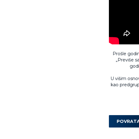
Prošle godin
„Previše s
godi
U višim osnov
kao predgrup
POVRAT