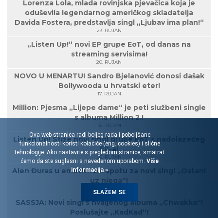
Lorenza Lola, mlada rovinjska pjevačica koja je
oduševila legendarnog američkog skladatelja
Davida Fostera, predstavlja singl „Ljubav ima plan!“
23. RUJAN
„Listen Up!“ novi EP grupe EoT, od danas na
streaming servisima!
20. RUJAN
NOVO U MENARTU! Sandro Bjelanović donosi dašak
Bollywooda u hrvatski eter!
17. RUJAN
Million: Pjesma „Lijepe dame“ je peti službeni single
s albuma Million 2.!
16. RUJAN
Ova web stranica radi boljeg rada i poboljšane
Listen Up! Stiže novi singl grupe EoT s nadolazećeg
funkcionalnosti koristi kolačiće (eng. cookies) i slične
EP-a!
tehnologije. Ako nastavite s pregledom stranice, smatrat
05. RUJAN
ćemo da ste suglasni s navedenom uporabom.
Više
informacija »
Alen Đuras u emotivnom spotu za novi singl „Ostani
uz njega“!
03. RUJAN
SLAŽEM SE
SASSJA: Novi singl s hvaljenog albuma „Chwakka“!
Poslušajte „KadKad“!