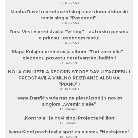
24. TRAVANJ
Macha Ravel u producentskoj ulozi donosi klupski
remix singla “Pasegoni”!
24. TRAVANJ
Dora Vestić predstavlja “Vrtlog” – autorsku pjesmu
o prkosu i osobnom rastu!
22. TRAVANJ
Klapa Kolajna predstavlja album “Zori zoro bila” –
glazbenu posvetu neretvanskoj baštini!
21. TRAVANJ
NOLA OBILJEŽILA RECORD STORE DAY U ZAGREBU I
PREDSTAVILA VINILNO REIZDANJE ALBUMA
“PIANO”!
20. TRAVANJ
Ivana Banfić vraća nas na plesni podij s novim
singlom „Svemir pleše”
17. TRAVANJ
„Kontrola“ je novi singl Projecta Million!
13. TRAVANJ
Ivana Kindl predstavlja spot za pjesmu "Nestajemo"
10. TRAVANJ