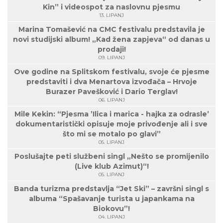
Kin” i videospot za naslovnu pjesmu
13. LIPANJ
Marina Tomašević na CMC festivalu predstavila je
novi studijski album! „Kad žena zapjeva“ od danas u
prodaji!
09. LIPANJ
Ove godine na Splitskom festivalu, svoje će pjesme
predstaviti i dva Menartova izvođača – Hrvoje
Burazer Pavešković i Dario Terglav!
06. LIPANJ
Mile Kekin: “Pjesma ’Ilica i marica - hajka za odrasle’
dokumentaristički opisuje moje privođenje ali i sve
što mi se motalo po glavi”
05. LIPANJ
Poslušajte peti službeni singl „Nešto se promijenilo
(Live klub Azimut)“!
05. LIPANJ
Banda turizma predstavlja “Jet Ski” – završni singl s
albuma “Spašavanje turista u japankama na
Biokovu”!
04. LIPANJ