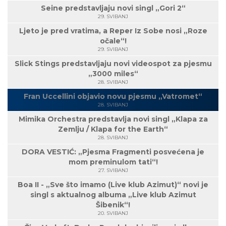
Seine predstavljaju novi singl „Gori 2“
29. SVIBANJ
Ljeto je pred vratima, a Reper Iz Sobe nosi „Roze
očale“!
29. SVIBANJ
Slick Stings predstavljaju novi videospot za pjesmu
„3000 miles“
28. SVIBANJ
Fran Uccellini objavio novu pjesmu „Vatromet“
28. SVIBANJ
Mimika Orchestra predstavlja novi singl „Klapa za
Zemlju / Klapa for the Earth“
28. SVIBANJ
DORA VESTIĆ: „Pjesma Fragmenti posvećena je
mom preminulom tati“!
27. SVIBANJ
Boa II - „Sve što imamo (Live klub Azimut)“ novi je
singl s aktualnog albuma „Live klub Azimut
Šibenik“!
20. SVIBANJ