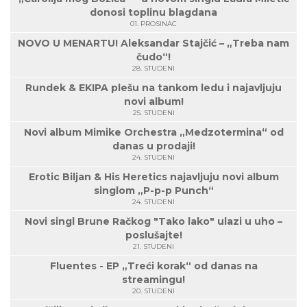
donosi toplinu blagdana
01. PROSINAC
NOVO U MENARTU! Aleksandar Stajčić – „Treba nam
čudo“!
28. STUDENI
Rundek & EKIPA plešu na tankom ledu i najavljuju
novi album!
25. STUDENI
Novi album Mimike Orchestra „Medzotermina“ od
danas u prodaji!
24. STUDENI
Erotic Biljan & His Heretics najavljuju novi album
singlom „P-p-p Punch“
24. STUDENI
Novi singl Brune Račkog "Tako lako" ulazi u uho –
poslušajte!
21. STUDENI
Fluentes - EP „Treći korak“ od danas na
streamingu!
20. STUDENI