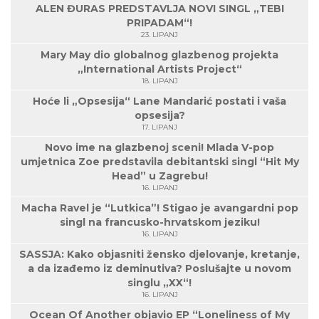
ALEN ĐURAS PREDSTAVLJA NOVI SINGL „TEBI
PRIPADAM“!
23. LIPANJ
Mary May dio globalnog glazbenog projekta
„International Artists Project“
18. LIPANJ
Hoće li „Opsesija“ Lane Mandarić postati i vaša
opsesija?
17. LIPANJ
Novo ime na glazbenoj sceni! Mlada V-pop
umjetnica Zoe predstavila debitantski singl “Hit My
Head” u Zagrebu!
16. LIPANJ
Macha Ravel je “Lutkica”! Stigao je avangardni pop
singl na francusko-hrvatskom jeziku!
16. LIPANJ
SASSJA: Kako objasniti žensko djelovanje, kretanje,
a da izađemo iz deminutiva? Poslušajte u novom
singlu „XX“!
16. LIPANJ
Ocean Of Another objavio EP “Loneliness of My