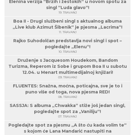
Elenina verzija “Brzih i žestokih“ u novom spotu za
singl “Luda glavo“!
19. TRAVANJ
Boa II - Drugi službeni singl s aktualnog albuma
„Live klub Azimut Šibenik“ je pjesma „Lacrima“!
11. TRAVANJ
Rajko Suhodolčan predstavlja novi singl i spot –
pogledajte „Elenu“!
10. TRAVANJ
Druženje s Jacquesom Houdekom, Bandom
Turizma, Reperom iz Sobe i grupom Boa II u subotu
12.04. u Menart multimedijalnoj knjižari!
09. TRAVANJ
FLUENTES: Snažna, moćna, poticajna, sve je to i
puno više od toga, nova pjesma RED!
08. TRAVANJ
SASSJA: S albuma „Chwakka“ stiže još jedan singl,
pogledajte spot za „Vaniliju“!
07. TRAVANJ
Pogledajte spot za pjesmu „A što ću kada volim te“
s kojom će Lana Mandarić nastupiti na