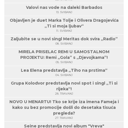
Valovi nas vode na daleki Barbados
13. SVIBANJ
Objavljen je duet Marka Tolje i Olivera Dragojevića
„Ti si moja ljubav“
11. SVIBANJ
Zaljubite se u novi singl Meritas dok svira „Radio”
08. SVIBANJ
MIRELA PRISELAC REMI U SAMOSTALNOM
PROJEKTU: Remi „Gola” s „Djevojkama”!
05. SVIBANJ
Lea Elena predstavlja „Tiho na prstima“
04. SVIBANJ
Grupa Kolodvor predstavlja novi spot i singl „Ti si
rijeka“!
28. TRAVANJ
NOVO U MENARTU! Tko se krije iza imena Fameja i
kako su bez promocije došli do desetaka tisuća
pregleda?
27. TRAVANJ
Seine predstavlja novi album "Vreva"