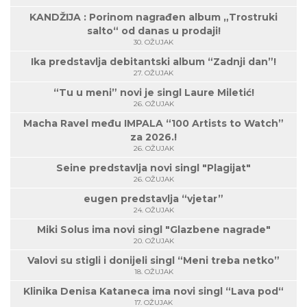
KANDŽIJA : Porinom nagrađen album „Trostruki
salto“ od danas u prodaji!
30. OŽUJAK
Ika predstavlja debitantski album “Zadnji dan”!
27. OŽUJAK
“Tu u meni” novi je singl Laure Miletić!
26. OŽUJAK
Macha Ravel među IMPALA “100 Artists to Watch”
za 2026.!
26. OŽUJAK
Seine predstavlja novi singl "Plagijat"
26. OŽUJAK
eugen predstavlja “vjetar”
24. OŽUJAK
Miki Solus ima novi singl "Glazbene nagrade"
20. OŽUJAK
Valovi su stigli i donijeli singl “Meni treba netko”
18. OŽUJAK
Klinika Denisa Kataneca ima novi singl “Lava pod“
17. OŽUJAK