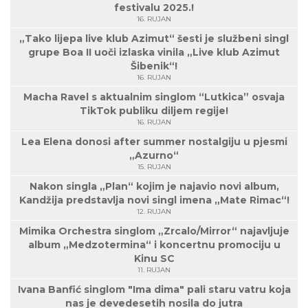
festivalu 2025.!
16. RUJAN
„Tako lijepa live klub Azimut“ šesti je službeni singl
grupe Boa II uoči izlaska vinila „Live klub Azimut
Šibenik“!
16. RUJAN
Macha Ravel s aktualnim singlom “Lutkica” osvaja
TikTok publiku diljem regije!
16. RUJAN
Lea Elena donosi after summer nostalgiju u pjesmi
„Azurno“
15. RUJAN
Nakon singla „Plan“ kojim je najavio novi album,
Kandžija predstavlja novi singl imena „Mate Rimac“!
12. RUJAN
Mimika Orchestra singlom „Zrcalo/Mirror“ najavljuje
album „Medzotermina“ i koncertnu promociju u
Kinu SC
11. RUJAN
Ivana Banfić singlom "Ima dima" pali staru vatru koja
nas je devedesetih nosila do jutra