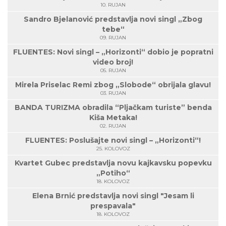
10. RUJAN
Sandro Bjelanović predstavlja novi singl „Zbog
tebe“
09. RUJAN
FLUENTES: Novi singl – „Horizonti“ dobio je popratni
video broj!
05. RUJAN
Mirela Priselac Remi zbog „Slobode“ obrijala glavu!
03. RUJAN
BANDA TURIZMA obradila “Pljačkam turiste” benda
Kiša Metaka!
02. RUJAN
FLUENTES: Poslušajte novi singl – „Horizonti“!
25. KOLOVOZ
Kvartet Gubec predstavlja novu kajkavsku popevku
„Potiho“
18. KOLOVOZ
Elena Brnić predstavlja novi singl "Jesam li
prespavala"
18. KOLOVOZ