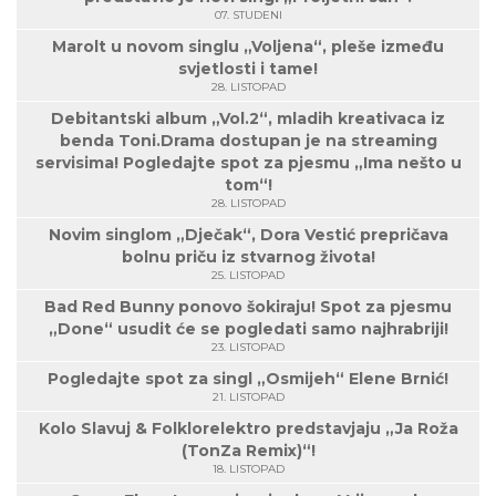
07. STUDENI
Marolt u novom singlu „Voljena“, pleše između
svjetlosti i tame!
28. LISTOPAD
Debitantski album „Vol.2“, mladih kreativaca iz
benda Toni.Drama dostupan je na streaming
servisima! Pogledajte spot za pjesmu „Ima nešto u
tom“!
28. LISTOPAD
Novim singlom „Dječak“, Dora Vestić prepričava
bolnu priču iz stvarnog života!
25. LISTOPAD
Bad Red Bunny ponovo šokiraju! Spot za pjesmu
„Done“ usudit će se pogledati samo najhrabriji!
23. LISTOPAD
Pogledajte spot za singl „Osmijeh“ Elene Brnić!
21. LISTOPAD
Kolo Slavuj & Folklorelektro predstavjaju „Ja Roža
(TonZa Remix)“!
18. LISTOPAD