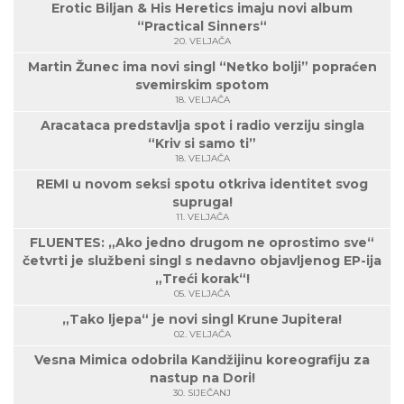
Erotic Biljan & His Heretics imaju novi album
“Practical Sinners“
20. VELJAČA
Martin Žunec ima novi singl “Netko bolji” popraćen
svemirskim spotom
18. VELJAČA
Aracataca predstavlja spot i radio verziju singla
“Kriv si samo ti”
18. VELJAČA
REMI u novom seksi spotu otkriva identitet svog
supruga!
11. VELJAČA
FLUENTES: „Ako jedno drugom ne oprostimo sve“
četvrti je službeni singl s nedavno objavljenog EP-ija
„Treći korak“!
05. VELJAČA
„Tako ljepa“ je novi singl Krune Jupitera!
02. VELJAČA
Vesna Mimica odobrila Kandžijinu koreografiju za
nastup na Dori!
30. SIJEČANJ