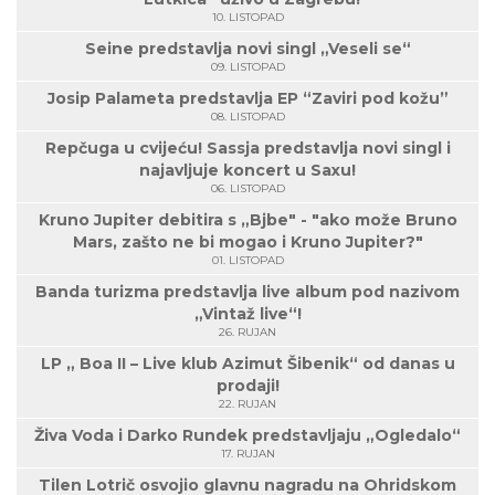
10. LISTOPAD
Seine predstavlja novi singl „Veseli se“
09. LISTOPAD
Josip Palameta predstavlja EP “Zaviri pod kožu”
08. LISTOPAD
Repčuga u cvijeću! Sassja predstavlja novi singl i
najavljuje koncert u Saxu!
06. LISTOPAD
Kruno Jupiter debitira s „Bjbe" - "ako može Bruno
Mars, zašto ne bi mogao i Kruno Jupiter?"
01. LISTOPAD
Banda turizma predstavlja live album pod nazivom
„Vintaž live“!
26. RUJAN
LP „ Boa II – Live klub Azimut Šibenik“ od danas u
prodaji!
22. RUJAN
Živa Voda i Darko Rundek predstavljaju „Ogledalo“
17. RUJAN
Tilen Lotrič osvojio glavnu nagradu na Ohridskom