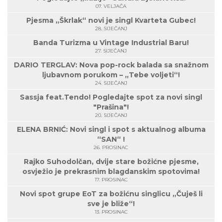
07. VELJAČA
Pjesma „Škrlak“ novi je singl Kvarteta Gubec!
28. SIJEČANJ
Banda Turizma u Vintage Industrial Baru!
27. SIJEČANJ
DARIO TERGLAV: Nova pop-rock balada sa snažnom
ljubavnom porukom – „Tebe voljeti“!
24. SIJEČANJ
Sassja feat.Tendo! Pogledajte spot za novi singl
"Prašina"!
20. SIJEČANJ
ELENA BRNIĆ: Novi singl i spot s aktualnog albuma
“SAN“ !
26. PROSINAC
Rajko Suhodolčan, dvije stare božićne pjesme,
osvježio je prekrasnim blagdanskim spotovima!
17. PROSINAC
Novi spot grupe EoT za božićnu singlicu „Čuješ li
sve je bliže“!
13. PROSINAC