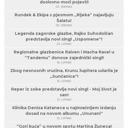
doslovno moći pojesti!
07. SRPANJ
Rundek & Ekipa s pjesmom „Rijeka“ najavljuju
Šalatu!
03. SRPANJ
Legenda zagorske glazbe, Rajko Suhodolčan
predstavlja novi singl „Uspomene“!
23. LIPANJ
Regionalne glazbenice Raiven i Macha Ravel u
“Tandemu” donose zajednički singl!
16. LIPANJ
Zbog nesnosnih vrućina, Krunu Jupitera udarila je
„Sunčanica“!
15. LIPANJ
Reper iz sobe predstavlja novi singl - Moj život je
san!
12. LIPANJ
Klinika Denisa Kataneca u najmračnijem izdanju
dosad na novom albumu „Ununani“
12. LIPANJ
“Gori kuća” u novom spotu Martina Žuneca!