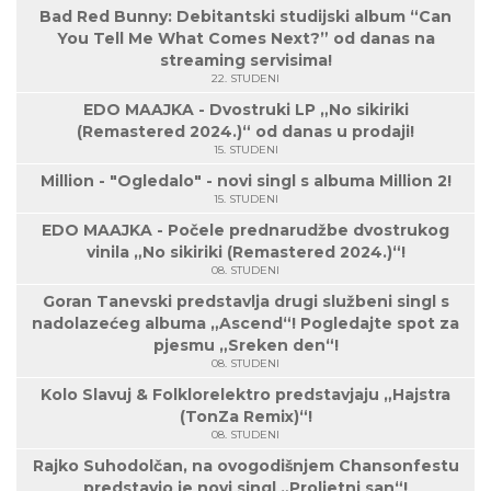
Bad Red Bunny: Debitantski studijski album “Can
You Tell Me What Comes Next?” od danas na
streaming servisima!
22. STUDENI
EDO MAAJKA - Dvostruki LP „No sikiriki
(Remastered 2024.)“ od danas u prodaji!
15. STUDENI
Million - "Ogledalo" - novi singl s albuma Million 2!
15. STUDENI
EDO MAAJKA - Počele prednarudžbe dvostrukog
vinila „No sikiriki (Remastered 2024.)“!
08. STUDENI
Goran Tanevski predstavlja drugi službeni singl s
nadolazećeg albuma „Ascend“! Pogledajte spot za
pjesmu „Sreken den“!
08. STUDENI
Kolo Slavuj & Folklorelektro predstavjaju „Hajstra
(TonZa Remix)“!
08. STUDENI
Rajko Suhodolčan, na ovogodišnjem Chansonfestu
predstavio je novi singl „Proljetni san“!