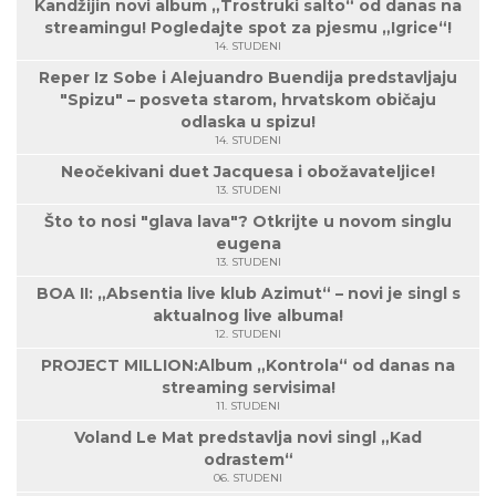
Kandžijin novi album „Trostruki salto“ od danas na
streamingu! Pogledajte spot za pjesmu „Igrice“!
14. STUDENI
Reper Iz Sobe i Alejuandro Buendija predstavljaju
"Spizu" – posveta starom, hrvatskom običaju
odlaska u spizu!
14. STUDENI
Neočekivani duet Jacquesa i obožavateljice!
13. STUDENI
Što to nosi "glava lava"? Otkrijte u novom singlu
eugena
13. STUDENI
BOA II: „Absentia live klub Azimut“ – novi je singl s
aktualnog live albuma!
12. STUDENI
PROJECT MILLION:Album „Kontrola“ od danas na
streaming servisima!
11. STUDENI
Voland Le Mat predstavlja novi singl „Kad
odrastem“
06. STUDENI