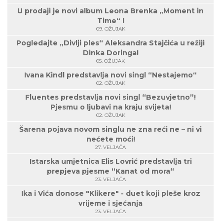
U prodaji je novi album Leona Brenka „Moment in
Time“ !
09. OŽUJAK
Pogledajte „Divlji ples“ Aleksandra Stajčića u režiji
Dinka Doringa!
05. OŽUJAK
Ivana Kindl predstavlja novi singl “Nestajemo“
02. OŽUJAK
Fluentes predstavlja novi singl “Bezuvjetno”!
Pjesmu o ljubavi na kraju svijeta!
02. OŽUJAK
Šarena pojava novom singlu ne zna reći ne – ni vi
nećete moći!
27. VELJAČA
Istarska umjetnica Elis Lovrić predstavlja tri
prepjeva pjesme “Kanat od mora“
23. VELJAČA
Ika i Vića donose "Klikere" - duet koji pleše kroz
vrijeme i sjećanja
23. VELJAČA