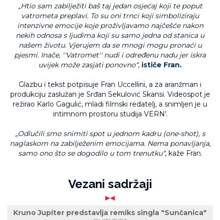
„Htio sam zabilježiti baš taj jedan osjećaj koji te poput
vatrometa preplavi. To su oni trnci koji simboliziraju
intenzivne emocije koje proživljavamo najčešće nakon
nekih odnosa s ljudima koji su samo jedna od stanica u
našem životu. Vjerujem da se mnogi mogu pronaći u
pjesmi. Inače, ''Vatromet'' nudi i određenu nadu jer iskra
uvijek može zasjati ponovno“
,
ističe Fran.
Glazbu i tekst potpisuje Fran Uccellini, a za aranžman i
produkciju zaslužan je Srđan Sekulović Skansi. Videospot je
režirao Karlo Gagulić, mladi filmski redatelj, a snimljen je u
intimnom prostoru studija VERN'.
„Odlučili smo snimiti spot u jednom kadru (one-shot), s
naglaskom na zabilježenim emocijama. Nema ponavljanja,
samo ono što se dogodilo u tom trenutku“
, kaže Fran.
Vezani sadržaji
Kruno Jupiter predstavlja remiks singla "Sunčanica"