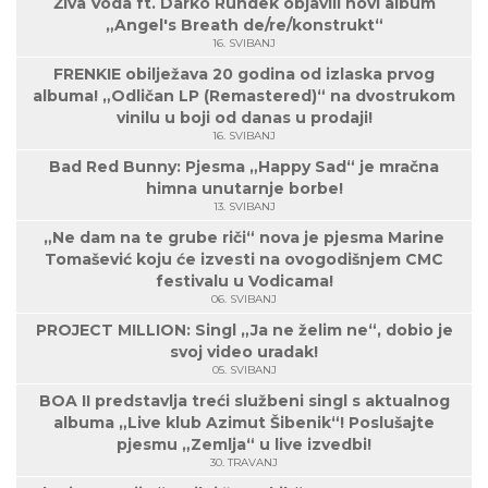
Živa Voda ft. Darko Rundek objavili novi album
„Angel's Breath de/re/konstrukt“
16. SVIBANJ
FRENKIE obilježava 20 godina od izlaska prvog
albuma! „Odličan LP (Remastered)“ na dvostrukom
vinilu u boji od danas u prodaji!
16. SVIBANJ
Bad Red Bunny: Pjesma „Happy Sad“ je mračna
himna unutarnje borbe!
13. SVIBANJ
„Ne dam na te grube riči“ nova je pjesma Marine
Tomašević koju će izvesti na ovogodišnjem CMC
festivalu u Vodicama!
06. SVIBANJ
PROJECT MILLION: Singl „Ja ne želim ne“, dobio je
svoj video uradak!
05. SVIBANJ
BOA II predstavlja treći službeni singl s aktualnog
albuma „Live klub Azimut Šibenik“! Poslušajte
pjesmu „Zemlja“ u live izvedbi!
30. TRAVANJ