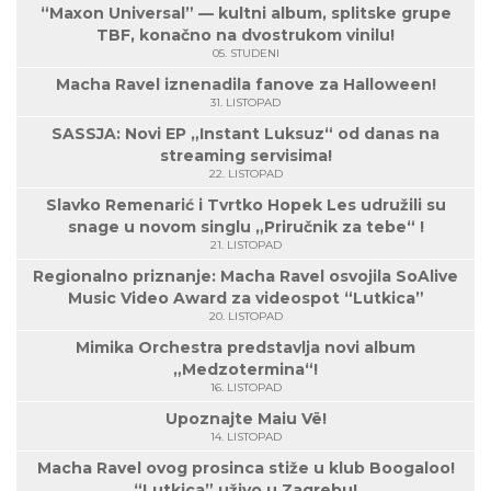
“Maxon Universal” — kultni album, splitske grupe
TBF, konačno na dvostrukom vinilu!
05. STUDENI
Macha Ravel iznenadila fanove za Halloween!
31. LISTOPAD
SASSJA: Novi EP „Instant Luksuz“ od danas na
streaming servisima!
22. LISTOPAD
Slavko Remenarić i Tvrtko Hopek Les udružili su
snage u novom singlu „Priručnik za tebe“ !
21. LISTOPAD
Regionalno priznanje: Macha Ravel osvojila SoAlive
Music Video Award za videospot “Lutkica”
20. LISTOPAD
Mimika Orchestra predstavlja novi album
„Medzotermina“!
16. LISTOPAD
Upoznajte Maiu Vë!
14. LISTOPAD
Macha Ravel ovog prosinca stiže u klub Boogaloo!
“Lutkica” uživo u Zagrebu!