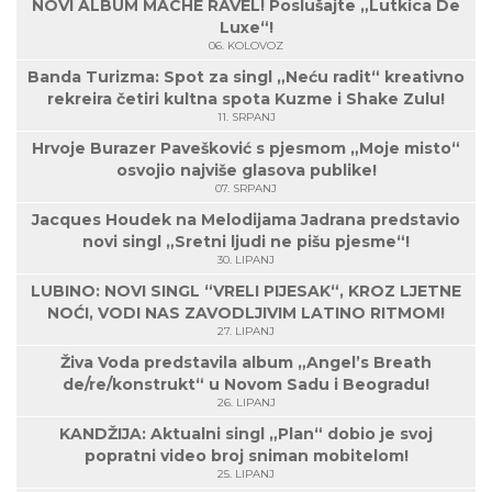
NOVI ALBUM MACHE RAVEL! Poslušajte „Lutkica De
Luxe“!
06. KOLOVOZ
Banda Turizma: Spot za singl „Neću radit“ kreativno
rekreira četiri kultna spota Kuzme i Shake Zulu!
11. SRPANJ
Hrvoje Burazer Pavešković s pjesmom „Moje misto“
osvojio najviše glasova publike!
07. SRPANJ
Jacques Houdek na Melodijama Jadrana predstavio
novi singl „Sretni ljudi ne pišu pjesme“!
30. LIPANJ
LUBINO: NOVI SINGL “VRELI PIJESAK“, KROZ LJETNE
NOĆI, VODI NAS ZAVODLJIVIM LATINO RITMOM!
27. LIPANJ
Živa Voda predstavila album „Angel’s Breath
de/re/konstrukt“ u Novom Sadu i Beogradu!
26. LIPANJ
KANDŽIJA: Aktualni singl „Plan“ dobio je svoj
popratni video broj sniman mobitelom!
25. LIPANJ