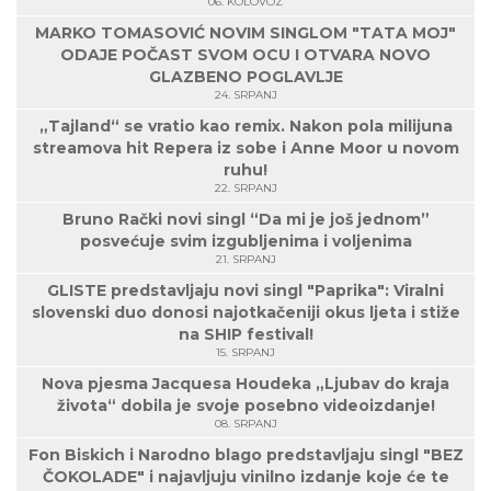
06. KOLOVOZ
MARKO TOMASOVIĆ NOVIM SINGLOM "TATA MOJ"
ODAJE POČAST SVOM OCU I OTVARA NOVO
GLAZBENO POGLAVLJE
24. SRPANJ
„Tajland“ se vratio kao remix. Nakon pola milijuna
streamova hit Repera iz sobe i Anne Moor u novom
ruhu!
22. SRPANJ
Bruno Rački novi singl “Da mi je još jednom”
posvećuje svim izgubljenima i voljenima
21. SRPANJ
GLISTE predstavljaju novi singl "Paprika": Viralni
slovenski duo donosi najotkačeniji okus ljeta i stiže
na SHIP festival!
15. SRPANJ
Nova pjesma Jacquesa Houdeka „Ljubav do kraja
života“ dobila je svoje posebno videoizdanje!
08. SRPANJ
Fon Biskich i Narodno blago predstavljaju singl "BEZ
ČOKOLADE" i najavljuju vinilno izdanje koje će te