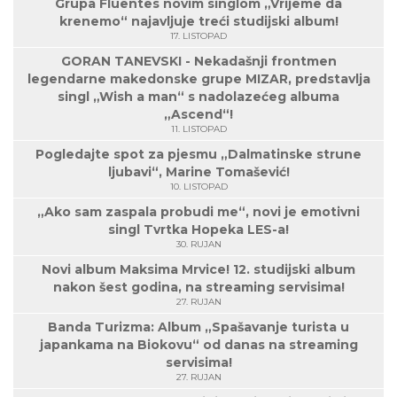
Grupa Fluentes novim singlom „Vrijeme da
krenemo“ najavljuje treći studijski album!
17. LISTOPAD
GORAN TANEVSKI - Nekadašnji frontmen
legendarne makedonske grupe MIZAR, predstavlja
singl „Wish a man“ s nadolazećeg albuma
„Ascend“!
11. LISTOPAD
Pogledajte spot za pjesmu „Dalmatinske strune
ljubavi“, Marine Tomašević!
10. LISTOPAD
„Ako sam zaspala probudi me“, novi je emotivni
singl Tvrtka Hopeka LES-a!
30. RUJAN
Novi album Maksima Mrvice! 12. studijski album
nakon šest godina, na streaming servisima!
27. RUJAN
Banda Turizma: Album „Spašavanje turista u
japankama na Biokovu“ od danas na streaming
servisima!
27. RUJAN