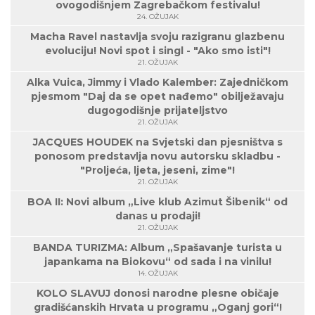
ovogodišnjem Zagrebačkom festivalu!
24. OŽUJAK
Macha Ravel nastavlja svoju razigranu glazbenu
evoluciju! Novi spot i singl - "Ako smo isti"!
21. OŽUJAK
Alka Vuica, Jimmy i Vlado Kalember: Zajedničkom
pjesmom "Daj da se opet nađemo" obilježavaju
dugogodišnje prijateljstvo
21. OŽUJAK
JACQUES HOUDEK na Svjetski dan pjesništva s
ponosom predstavlja novu autorsku skladbu -
"Proljeća, ljeta, jeseni, zime"!
21. OŽUJAK
BOA II: Novi album „Live klub Azimut Šibenik“ od
danas u prodaji!
21. OŽUJAK
BANDA TURIZMA: Album „Spašavanje turista u
japankama na Biokovu“ od sada i na vinilu!
14. OŽUJAK
KOLO SLAVUJ donosi narodne plesne običaje
gradišćanskih Hrvata u programu „Oganj gori“!