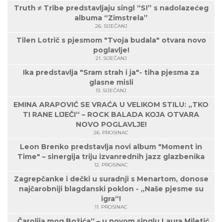
Truth ≠ Tribe predstavljaju singl “S!” s nadolazećeg
albuma “Zimstrela”
26. SIJEČANJ
Tilen Lotrič s pjesmom "Tvoja budala" otvara novo
poglavlje!
21. SIJEČANJ
Ika predstavlja "Sram strah i ja"- tiha pjesma za
glasne misli
13. SIJEČANJ
EMINA ARAPOVIĆ SE VRAĆA U VELIKOM STILU: „TKO
TI RANE LIJEČI“ – ROCK BALADA KOJA OTVARA
NOVO POGLAVLJE!
26. PROSINAC
Leon Brenko predstavlja novi album "Moment in
Time" – sinergija triju izvanrednih jazz glazbenika
12. PROSINAC
Zagrepčanke i dečki u suradnji s Menartom, donose
najčarobniji blagdanski poklon - „Naše pjesme su
igra“!
11. PROSINAC
„Čarolija mog Božića“ – u novom singlu Laura Miletić