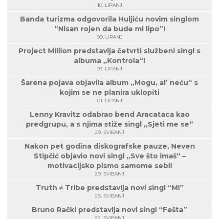
10. LIPANJ
Banda turizma odgovorila Huljiću novim singlom
“Nisan rojen da bude mi lipo”!
09. LIPANJ
Project Million predstavlja četvrti službeni singl s
albuma „Kontrola“!
03. LIPANJ
Šarena pojava objavila album „Mogu, al’ neću“ s
kojim se ne planira uklopiti
01. LIPANJ
Lenny Kravitz odabrao bend Aracataca kao
predgrupu, a s njima stiže singl „Sjeti me se“
29. SVIBANJ
Nakon pet godina diskografske pauze, Neven
Stipčić objavio novi singl „Sve što imaš“ –
motivacijsko pismo samome sebi!
29. SVIBANJ
Truth ≠ Tribe predstavlja novi singl “M!”
28. SVIBANJ
Bruno Rački predstavlja novi singl “Fešta”
22. SVIBANJ