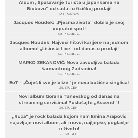
Album „Spašavanje turista u japankama na
Biokovu“ od sada i u fizičkoj prodaji!
10. PROSINAC
Jacques Houdek: „Pjesma života“ dobila je svoj
popratni spot!
09. PROSINAC
Jacques Houdek: Najveći hitovi karijere na jednom
albumu! „Lisinski Live“ od danas u prodaji!
06. PROSINAC
MARKO ZEKANOVIĆ: Nova zavodljiva balada
šarmantnog Zadranina!
03. PROSINAC
EoT - „Čuješ li sve je bliže“ je nova božićna singlica!
29. STUDENI
Novi album Gorana Tanevskog od danas na
streaming servisima! Poslušajte „Ascend“ !
29. STUDENI
„Ruža“ je rock balada kojom nam Emina Arapović
najavljuje novi album, ali i novo, najljepše, poglavlje
u životu!
25. STUDENI