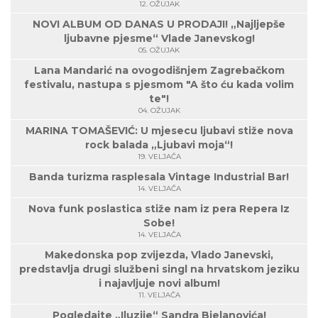
12. OŽUJAK
NOVI ALBUM OD DANAS U PRODAJI! „Najljepše
ljubavne pjesme“ Vlade Janevskog!
05. OŽUJAK
Lana Mandarić na ovogodišnjem Zagrebačkom
festivalu, nastupa s pjesmom "A što ću kada volim
te"!
04. OŽUJAK
MARINA TOMAŠEVIĆ: U mjesecu ljubavi stiže nova
rock balada „Ljubavi moja“!
19. VELJAČA
Banda turizma rasplesala Vintage Industrial Bar!
14. VELJAČA
Nova funk poslastica stiže nam iz pera Repera Iz
Sobe!
14. VELJAČA
Makedonska pop zvijezda, Vlado Janevski,
predstavlja drugi službeni singl na hrvatskom jeziku
i najavljuje novi album!
11. VELJAČA
Pogledajte „Iluzije“ Sandra Bjelanovića!