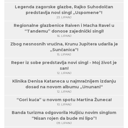
Legenda zagorske glazbe, Rajko Suhodolčan
predstavlja novi singl „Uspomene“!
23. LIPANJ
Regionalne glazbenice Raiven i Macha Ravel u
“Tandemu” donose zajednički singl!
16. LIPANJ
Zbog nesnosnih vrućina, Krunu Jupitera udarila je
„Sunčanica“!
15. LIPANJ
Reper iz sobe predstavlja novi singl - Moj život je
san!
12. LIPANJ
Klinika Denisa Kataneca u najmračnijem izdanju
dosad na novom albumu „Ununani“
12. LIPANJ
“Gori kuća” u novom spotu Martina Žuneca!
10. LIPANJ
Banda turizma odgovorila Huljiću novim singlom
“Nisan rojen da bude mi lipo”!
09. LIPANJ