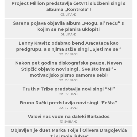
Project Million predstavlja četvrti službeni singl s
albuma „Kontrola“!
03. LIPANJ
Šarena pojava objavila album „Mogu, al’ neću“ s
kojim se ne planira uklopiti
01. LIPANJ
Lenny Kravitz odabrao bend Aracataca kao
predgrupu, a s njima stiže singl „Sjeti me se“
29. SVIBANJ
Nakon pet godina diskografske pauze, Neven
Stipčić objavio novi singl „Sve što imaš“ –
motivacijsko pismo samome sebi!
29. SVIBANJ
Truth ≠ Tribe predstavlja novi singl “M!”
28. SVIBANJ
Bruno Rački predstavlja novi singl “Fešta”
22. SVIBANJ
Valovi nas vode na daleki Barbados
13. SVIBANJ
Objavljen je duet Marka Tolje i Olivera Dragojevića
„Ti si moja ljubav“