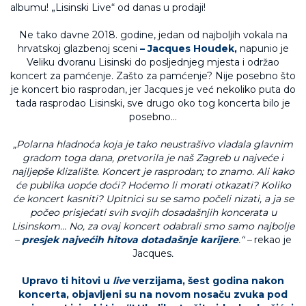
Ne tako davne 2018. godine, jedan od najboljih vokala na
hrvatskoj glazbenoj sceni
– Jacques Houdek,
napunio je
Veliku dvoranu Lisinski do posljednjeg mjesta i održao
koncert za pamćenje. Zašto za pamćenje? Nije posebno što
je koncert bio rasprodan, jer Jacques je već nekoliko puta do
tada rasprodao Lisinski, sve drugo oko tog koncerta bilo je
posebno…
„Polarna hladnoća koja je tako neustrašivo vladala glavnim
gradom toga dana, pretvorila je naš Zagreb u najveće i
najljepše klizalište. Koncert je rasprodan; to znamo. Ali kako
će publika uopće doći? Hoćemo li morati otkazati? Koliko
će koncert kasniti? Upitnici su se samo počeli nizati, a ja se
počeo prisjećati svih svojih dosadašnjih koncerata u
Lisinskom… No, za ovaj koncert odabrali smo samo najbolje
–
presjek najvećih hitova dotadašnje karijere
.“ –
rekao je
Jacques
.
Upravo ti hitovi u
live
verzijama, šest godina nakon
koncerta, objavljeni su na novom nosaču zvuka pod