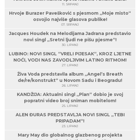
11. SRPANJ
Hrvoje Burazer Pavešković s pjesmom „Moje misto“
osvojio najviše glasova publike!
07. SRPANJ
Jacques Houdek na Melodijama Jadrana predstavio
novi singl „Sretni ljudi ne pišu pjesme“!
30. LIPANJ
LUBINO: NOVI SINGL “VRELI PIJESAK“, KROZ LJETNE
NOĆI, VODI NAS ZAVODLJIVIM LATINO RITMOM!
27. LIPANJ
Živa Voda predstavila album „Angel’s Breath
de/re/konstrukt“ u Novom Sadu i Beogradu!
26. LIPANJ
KANDŽIJA: Aktualni singl „Plan“ dobio je svoj
popratni video broj sniman mobitelom!
25. LIPANJ
ALEN ĐURAS PREDSTAVLJA NOVI SINGL „TEBI
PRIPADAM“!
23. LIPANJ
Mary May dio globalnog glazbenog projekta