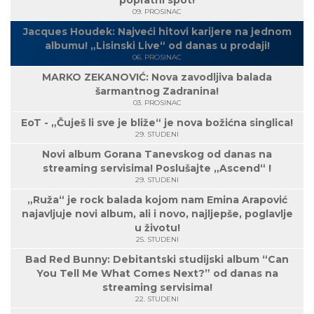
popratni spot!
09. PROSINAC
Jacques Houdek: Najveći hitovi karijere na jednom
albumu! „Lisinski Live“ od danas u prodaji!
06. PROSINAC
MARKO ZEKANOVIĆ: Nova zavodljiva balada
šarmantnog Zadranina!
03. PROSINAC
EoT - „Čuješ li sve je bliže“ je nova božićna singlica!
29. STUDENI
Novi album Gorana Tanevskog od danas na
streaming servisima! Poslušajte „Ascend“ !
29. STUDENI
„Ruža“ je rock balada kojom nam Emina Arapović
najavljuje novi album, ali i novo, najljepše, poglavlje
u životu!
25. STUDENI
Bad Red Bunny: Debitantski studijski album “Can
You Tell Me What Comes Next?” od danas na
streaming servisima!
22. STUDENI