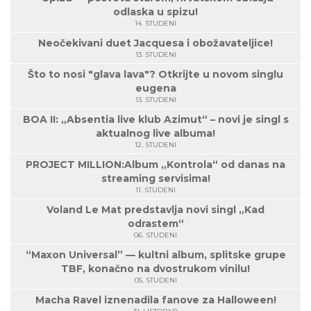
odlaska u spizu!
14. STUDENI
Neočekivani duet Jacquesa i obožavateljice!
13. STUDENI
Što to nosi "glava lava"? Otkrijte u novom singlu
eugena
13. STUDENI
BOA II: „Absentia live klub Azimut“ – novi je singl s
aktualnog live albuma!
12. STUDENI
PROJECT MILLION:Album „Kontrola“ od danas na
streaming servisima!
11. STUDENI
Voland Le Mat predstavlja novi singl „Kad
odrastem“
06. STUDENI
“Maxon Universal” — kultni album, splitske grupe
TBF, konačno na dvostrukom vinilu!
05. STUDENI
Macha Ravel iznenadila fanove za Halloween!