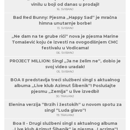
vinilu u boji od danas u prodaji!
16. SVIBANJ
Bad Red Bunny: Pjesma „Happy Sad“ je mračna
himna unutarnje borbe!
13. SVIBANJ
„Ne dam na te grube riči“ nova je pjesma Marine
Tomašević koju će izvesti na ovogodišnjem CMC
festivalu u Vodicama!
06. SVIBANJ
PROJECT MILLION: Singl „Ja ne želim ne“, dobio je
svoj video uradak!
05. SVIBANJ
BOA II predstavlja treći službeni singl s aktualnog
albuma „Live klub Azimut Šibenik“! Poslušajte
pjesmu „Zemlja“ u live izvedbi!
30. TRAVANJ
Elenina verzija “Brzih i žestokih“ u novom spotu za
singl “Luda glavo“!
19. TRAVANJ
Boa II - Drugi službeni singl s aktualnog albuma
„Live klub Azimut Šibenik“ je pjesma „Lacrima“!