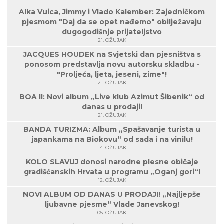
Alka Vuica, Jimmy i Vlado Kalember: Zajedničkom
pjesmom "Daj da se opet nađemo" obilježavaju
dugogodišnje prijateljstvo
21. OŽUJAK
JACQUES HOUDEK na Svjetski dan pjesništva s
ponosom predstavlja novu autorsku skladbu -
"Proljeća, ljeta, jeseni, zime"!
21. OŽUJAK
BOA II: Novi album „Live klub Azimut Šibenik“ od
danas u prodaji!
21. OŽUJAK
BANDA TURIZMA: Album „Spašavanje turista u
japankama na Biokovu“ od sada i na vinilu!
14. OŽUJAK
KOLO SLAVUJ donosi narodne plesne običaje
gradišćanskih Hrvata u programu „Oganj gori“!
12. OŽUJAK
NOVI ALBUM OD DANAS U PRODAJI! „Najljepše
ljubavne pjesme“ Vlade Janevskog!
05. OŽUJAK