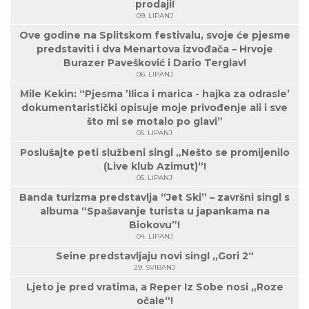
prodaji!
09. LIPANJ
Ove godine na Splitskom festivalu, svoje će pjesme
predstaviti i dva Menartova izvođača – Hrvoje
Burazer Pavešković i Dario Terglav!
06. LIPANJ
Mile Kekin: “Pjesma ’Ilica i marica - hajka za odrasle’
dokumentaristički opisuje moje privođenje ali i sve
što mi se motalo po glavi”
05. LIPANJ
Poslušajte peti službeni singl „Nešto se promijenilo
(Live klub Azimut)“!
05. LIPANJ
Banda turizma predstavlja “Jet Ski” – završni singl s
albuma “Spašavanje turista u japankama na
Biokovu”!
04. LIPANJ
Seine predstavljaju novi singl „Gori 2“
29. SVIBANJ
Ljeto je pred vratima, a Reper Iz Sobe nosi „Roze
očale“!