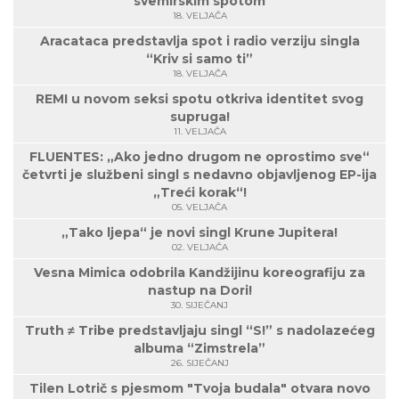
svemirskim spotom
18. VELJAČA
Aracataca predstavlja spot i radio verziju singla
“Kriv si samo ti”
18. VELJAČA
REMI u novom seksi spotu otkriva identitet svog
supruga!
11. VELJAČA
FLUENTES: „Ako jedno drugom ne oprostimo sve“
četvrti je službeni singl s nedavno objavljenog EP-ija
„Treći korak“!
05. VELJAČA
„Tako ljepa“ je novi singl Krune Jupitera!
02. VELJAČA
Vesna Mimica odobrila Kandžijinu koreografiju za
nastup na Dori!
30. SIJEČANJ
Truth ≠ Tribe predstavljaju singl “S!” s nadolazećeg
albuma “Zimstrela”
26. SIJEČANJ
Tilen Lotrič s pjesmom "Tvoja budala" otvara novo