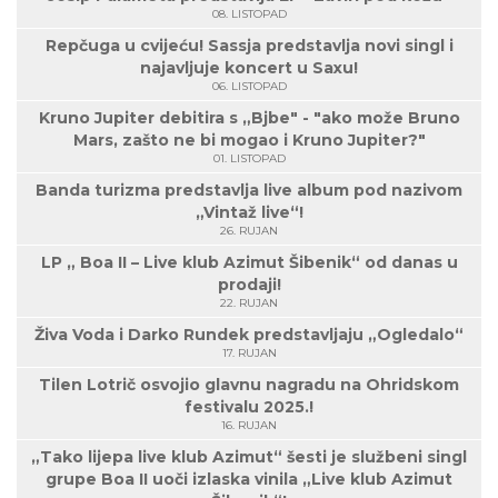
08. LISTOPAD
Repčuga u cvijeću! Sassja predstavlja novi singl i
najavljuje koncert u Saxu!
06. LISTOPAD
Kruno Jupiter debitira s „Bjbe" - "ako može Bruno
Mars, zašto ne bi mogao i Kruno Jupiter?"
01. LISTOPAD
Banda turizma predstavlja live album pod nazivom
„Vintaž live“!
26. RUJAN
LP „ Boa II – Live klub Azimut Šibenik“ od danas u
prodaji!
22. RUJAN
Živa Voda i Darko Rundek predstavljaju „Ogledalo“
17. RUJAN
Tilen Lotrič osvojio glavnu nagradu na Ohridskom
festivalu 2025.!
16. RUJAN
„Tako lijepa live klub Azimut“ šesti je službeni singl
grupe Boa II uoči izlaska vinila „Live klub Azimut