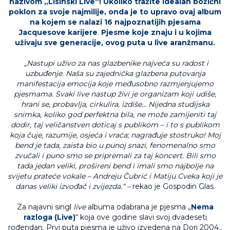
nazivom „Lisinski Live“! Ukoliko tražite idealan božićni
poklon za svoje najmilije, onda je to upravo ovaj album
na kojem se nalazi 16 najpoznatijih pjesama
Jacquesove karijere
.
Pjesme koje znaju i u kojima
uživaju sve generacije, ovog puta u live aranžmanu.
„Nastupi uživo za nas glazbenike najveća su radost i
uzbuđenje. Naša su zajednička glazbena putovanja
manifestacija emocija koje međusobno razmjenjujemo
pjesmama. Svaki live nastup živi je organizam koji udiše,
hrani se, probavlja, cirkulira, izdiše… Nijedna studijska
snimka, koliko god perfektna bila, ne može zamijeniti taj
dodir, taj veličanstven doticaj s publikom – i to s publikom
koja čuje, razumije, osjeća i vraća; nagrađuje stostruko! Moj
bend je tada, zaista bio u punoj snazi, fenomenalno smo
zvučali i puno smo se pripremali za taj koncert. Bili smo
tada jedan veliki, prošireni bend i imali smo najbolje na
svijetu prateće vokale – Andreju Čubrić i Matiju Cveka koji je
danas veliki izvođač i zvijezda.“ –
rekao je Gospodin Glas.
Za najavni singl
live
albuma odabrana je pjesma „
Nema
razloga (Live)
“ koja ove godine slavi svoj dvadeseti
rođendan. Prvi puta pjesma je uživo izvedena na Dori 2004.,