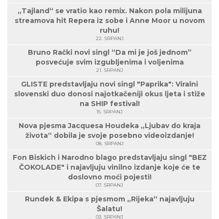
„Tajland“ se vratio kao remix. Nakon pola milijuna
streamova hit Repera iz sobe i Anne Moor u novom
ruhu!
22. SRPANJ
Bruno Rački novi singl “Da mi je još jednom”
posvećuje svim izgubljenima i voljenima
21. SRPANJ
GLISTE predstavljaju novi singl "Paprika": Viralni
slovenski duo donosi najotkačeniji okus ljeta i stiže
na SHIP festival!
15. SRPANJ
Nova pjesma Jacquesa Houdeka „Ljubav do kraja
života“ dobila je svoje posebno videoizdanje!
08. SRPANJ
Fon Biskich i Narodno blago predstavljaju singl "BEZ
ČOKOLADE" i najavljuju vinilno izdanje koje će te
doslovno moći pojesti!
07. SRPANJ
Rundek & Ekipa s pjesmom „Rijeka“ najavljuju
Šalatu!
03. SRPANJ