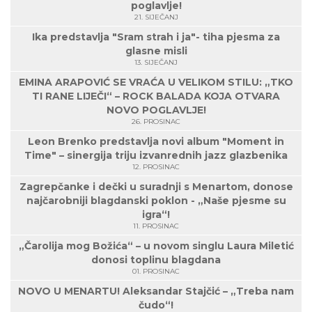
poglavlje!
21. SIJEČANJ
Ika predstavlja "Sram strah i ja"- tiha pjesma za
glasne misli
13. SIJEČANJ
EMINA ARAPOVIĆ SE VRAĆA U VELIKOM STILU: „TKO
TI RANE LIJEČI“ – ROCK BALADA KOJA OTVARA
NOVO POGLAVLJE!
26. PROSINAC
Leon Brenko predstavlja novi album "Moment in
Time" – sinergija triju izvanrednih jazz glazbenika
12. PROSINAC
Zagrepčanke i dečki u suradnji s Menartom, donose
najčarobniji blagdanski poklon - „Naše pjesme su
igra“!
11. PROSINAC
„Čarolija mog Božića“ – u novom singlu Laura Miletić
donosi toplinu blagdana
01. PROSINAC
NOVO U MENARTU! Aleksandar Stajčić – „Treba nam
čudo“!