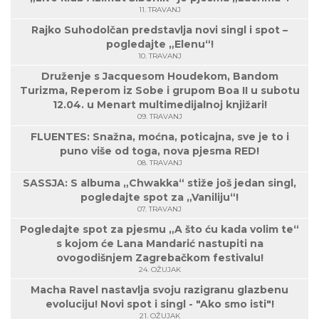
11. TRAVANJ
Rajko Suhodolčan predstavlja novi singl i spot –
pogledajte „Elenu“!
10. TRAVANJ
Druženje s Jacquesom Houdekom, Bandom
Turizma, Reperom iz Sobe i grupom Boa II u subotu
12.04. u Menart multimedijalnoj knjižari!
09. TRAVANJ
FLUENTES: Snažna, moćna, poticajna, sve je to i
puno više od toga, nova pjesma RED!
08. TRAVANJ
SASSJA: S albuma „Chwakka“ stiže još jedan singl,
pogledajte spot za „Vaniliju“!
07. TRAVANJ
Pogledajte spot za pjesmu „A što ću kada volim te“
s kojom će Lana Mandarić nastupiti na
ovogodišnjem Zagrebačkom festivalu!
24. OŽUJAK
Macha Ravel nastavlja svoju razigranu glazbenu
evoluciju! Novi spot i singl - "Ako smo isti"!
21. OŽUJAK