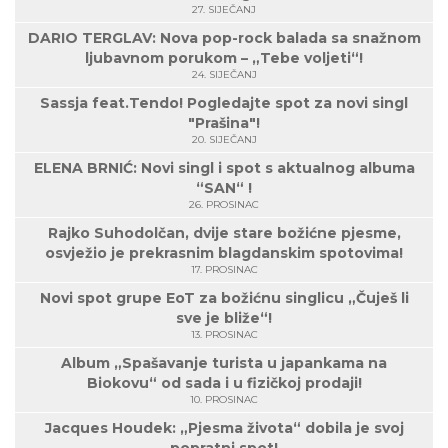
27. SIJEČANJ
DARIO TERGLAV: Nova pop-rock balada sa snažnom
ljubavnom porukom – „Tebe voljeti“!
24. SIJEČANJ
Sassja feat.Tendo! Pogledajte spot za novi singl
"Prašina"!
20. SIJEČANJ
ELENA BRNIĆ: Novi singl i spot s aktualnog albuma
“SAN“ !
26. PROSINAC
Rajko Suhodolčan, dvije stare božićne pjesme,
osvježio je prekrasnim blagdanskim spotovima!
17. PROSINAC
Novi spot grupe EoT za božićnu singlicu „Čuješ li
sve je bliže“!
13. PROSINAC
Album „Spašavanje turista u japankama na
Biokovu“ od sada i u fizičkoj prodaji!
10. PROSINAC
Jacques Houdek: „Pjesma života“ dobila je svoj