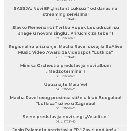
31. LISTOPAD
SASSJA: Novi EP „Instant Luksuz“ od danas na
streaming servisima!
22. LISTOPAD
Slavko Remenarić i Tvrtko Hopek Les udružili su
snage u novom singlu „Priručnik za tebe“ !
21. LISTOPAD
Regionalno priznanje: Macha Ravel osvojila SoAlive
Music Video Award za videospot “Lutkica”
20. LISTOPAD
Mimika Orchestra predstavlja novi album
„Medzotermina“!
16. LISTOPAD
Upoznajte Maiu Vë!
14. LISTOPAD
Macha Ravel ovog prosinca stiže u klub Boogaloo!
“Lutkica” uživo u Zagrebu!
10. LISTOPAD
Seine predstavlja novi singl „Veseli se“
09. LISTOPAD
Josip Palameta predstavlja EP “Zaviri pod kožu”