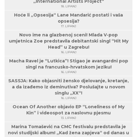
„International Artists Project“
18. LIPANJ
Hoće li „Opsesija“ Lane Mandarić postati i vaša
opsesija?
17. LIPANJ
Novo ime na glazbenoj sceni! Mlada V-pop
umjetnica Zoe predstavila debitantski singl “Hit My
Head” u Zagrebu!
16. LIPANJ
Macha Ravel je “Lutkica”! Stigao je avangardni pop
singl na francusko-hrvatskom jeziku!
16. LIPANJ
SASSJA: Kako objasniti žensko djelovanje, kretanje,
a da izađemo iz deminutiva? Poslušajte u novom
singlu „XX“!
16. LIPANJ
Ocean Of Another objavio EP “Loneliness of My
Kin” i videospot za naslovnu pjesmu
13. LIPANJ
Marina Tomašević na CMC festivalu predstavila je
novi studijski album! „Kad žena zapjeva“ od danas u