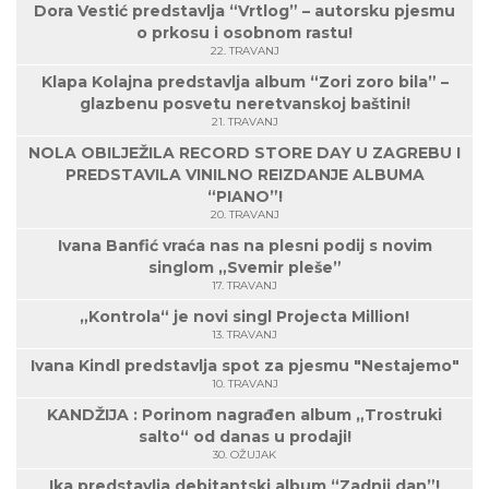
Dora Vestić predstavlja “Vrtlog” – autorsku pjesmu
o prkosu i osobnom rastu!
22. TRAVANJ
Klapa Kolajna predstavlja album “Zori zoro bila” –
glazbenu posvetu neretvanskoj baštini!
21. TRAVANJ
NOLA OBILJEŽILA RECORD STORE DAY U ZAGREBU I
PREDSTAVILA VINILNO REIZDANJE ALBUMA
“PIANO”!
20. TRAVANJ
Ivana Banfić vraća nas na plesni podij s novim
singlom „Svemir pleše”
17. TRAVANJ
„Kontrola“ je novi singl Projecta Million!
13. TRAVANJ
Ivana Kindl predstavlja spot za pjesmu "Nestajemo"
10. TRAVANJ
KANDŽIJA : Porinom nagrađen album „Trostruki
salto“ od danas u prodaji!
30. OŽUJAK
Ika predstavlja debitantski album “Zadnji dan”!