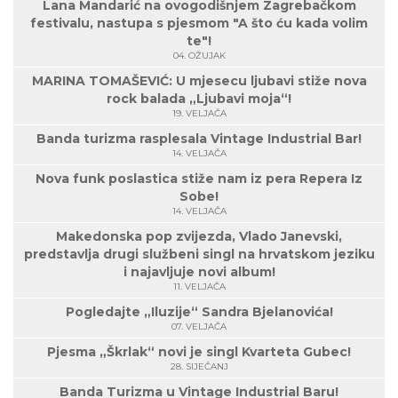
Lana Mandarić na ovogodišnjem Zagrebačkom
festivalu, nastupa s pjesmom "A što ću kada volim
te"!
04. OŽUJAK
MARINA TOMAŠEVIĆ: U mjesecu ljubavi stiže nova
rock balada „Ljubavi moja“!
19. VELJAČA
Banda turizma rasplesala Vintage Industrial Bar!
14. VELJAČA
Nova funk poslastica stiže nam iz pera Repera Iz
Sobe!
14. VELJAČA
Makedonska pop zvijezda, Vlado Janevski,
predstavlja drugi službeni singl na hrvatskom jeziku
i najavljuje novi album!
11. VELJAČA
Pogledajte „Iluzije“ Sandra Bjelanovića!
07. VELJAČA
Pjesma „Škrlak“ novi je singl Kvarteta Gubec!
28. SIJEČANJ
Banda Turizma u Vintage Industrial Baru!