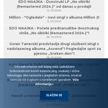
EDO MAAJKA - Dvostruki LP „No sikiriki
(Remastered 2024.)“ od danas u prodaji!
15. STUDENI
Million - "Ogledalo" - novi singl s albuma Million 2!
15. STUDENI
EDO MAAJKA - Počele prednarudžbe dvostrukog
vinila „No sikiriki (Remastered 2024.)“!
08. STUDENI
Goran Tanevski predstavlja drugi službeni singl s
nadolazećeg albuma „Ascend“! Pogledajte spot za
pjesmu „Sreken den“!
08. STUDENI
Kolo Slavuj & Folklorelektro predstavjaju „Hajstra
Ova web stranica radi boljeg rada i poboljšane
(TonZa Remix)“!
funkcionalnosti koristi kolačiće (eng. cookies) i slične
08. STUDENI
tehnologije. Ako nastavite s pregledom stranice, smatrat
Rajko Suhodolčan, na ovogodišnjem Chansonfestu
ćemo da ste suglasni s navedenom uporabom.
Više
informacija »
predstavio je novi singl „Proljetni san“!
07. STUDENI
Marolt u novom singlu „Voljena“, pleše između
SLAŽEM SE
svjetlosti i tame!
28. LISTOPAD