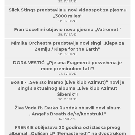
29. SVIBANJ
Slick Stings predstavljaju novi videospot za pjesmu
„3000 miles“
28. SVIBANJ
Fran Uccellini objavio novu pjesmu „Vatromet“
28. SVIBANJ
Mimika Orchestra predstavlja novi singl „Klapa za
Zemlju / Klapa for the Earth“
28. SVIBANJ
DORA VESTIĆ: „Pjesma Fragmenti posvećena je
mom preminulom tati“!
27. SVIBANJ
Boa II - „Sve što imamo (Live klub Azimut)“ novi je
singl s aktualnog albuma „Live klub Azimut
Šibenik“!
20. SVIBANJ
Živa Voda ft. Darko Rundek objavili novi album
„Angel's Breath de/re/konstrukt“
16. SVIBANJ
FRENKIE obilježava 20 godina od izlaska prvog
albuma! „Odličan LP (Remastered)“ na dvostrukom