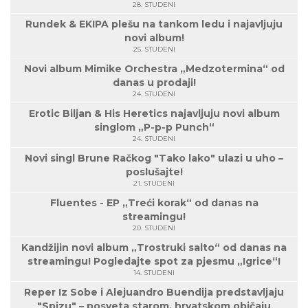
28. STUDENI
Rundek & EKIPA plešu na tankom ledu i najavljuju
novi album!
25. STUDENI
Novi album Mimike Orchestra „Medzotermina“ od
danas u prodaji!
24. STUDENI
Erotic Biljan & His Heretics najavljuju novi album
singlom „P-p-p Punch“
24. STUDENI
Novi singl Brune Račkog "Tako lako" ulazi u uho –
poslušajte!
21. STUDENI
Fluentes - EP „Treći korak“ od danas na
streamingu!
20. STUDENI
Kandžijin novi album „Trostruki salto“ od danas na
streamingu! Pogledajte spot za pjesmu „Igrice“!
14. STUDENI
Reper Iz Sobe i Alejuandro Buendija predstavljaju
"Spizu" – posveta starom, hrvatskom običaju