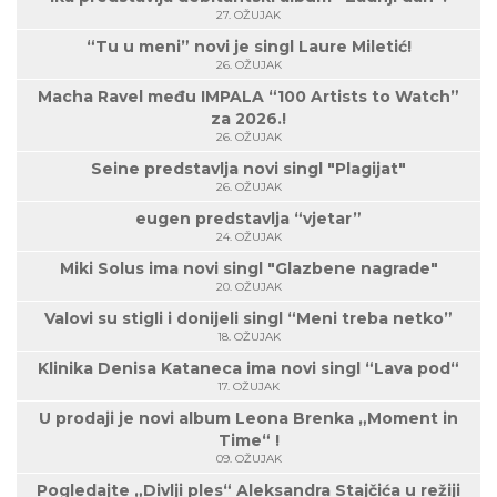
27. OŽUJAK
“Tu u meni” novi je singl Laure Miletić!
26. OŽUJAK
Macha Ravel među IMPALA “100 Artists to Watch”
za 2026.!
26. OŽUJAK
Seine predstavlja novi singl "Plagijat"
26. OŽUJAK
eugen predstavlja “vjetar”
24. OŽUJAK
Miki Solus ima novi singl "Glazbene nagrade"
20. OŽUJAK
Valovi su stigli i donijeli singl “Meni treba netko”
18. OŽUJAK
Klinika Denisa Kataneca ima novi singl “Lava pod“
17. OŽUJAK
U prodaji je novi album Leona Brenka „Moment in
Time“ !
09. OŽUJAK
Pogledajte „Divlji ples“ Aleksandra Stajčića u režiji