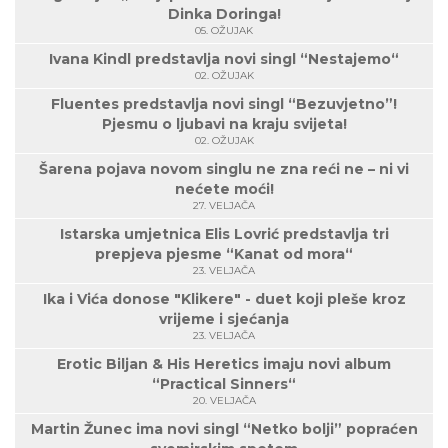
Dinka Doringa!
05. OŽUJAK
Ivana Kindl predstavlja novi singl “Nestajemo“
02. OŽUJAK
Fluentes predstavlja novi singl “Bezuvjetno”!
Pjesmu o ljubavi na kraju svijeta!
02. OŽUJAK
Šarena pojava novom singlu ne zna reći ne – ni vi
nećete moći!
27. VELJAČA
Istarska umjetnica Elis Lovrić predstavlja tri
prepjeva pjesme “Kanat od mora“
23. VELJAČA
Ika i Vića donose "Klikere" - duet koji pleše kroz
vrijeme i sjećanja
23. VELJAČA
Erotic Biljan & His Heretics imaju novi album
“Practical Sinners“
20. VELJAČA
Martin Žunec ima novi singl “Netko bolji” popraćen