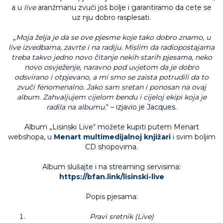
a u
live
aranžmanu zvuči još bolje i garantiramo da ćete se
uz nju dobro rasplesati.
„
Moja želja je da se ove pjesme koje tako dobro znamo, u
live izvedbama, zavrte i na radiju. Mislim da radiopostajama
treba takvo jedno novo čitanje nekih starih pjesama, neko
novo osvježenje, naravno pod uvjetom da je dobro
odsvirano i otpjevano, a mi smo se zaista potrudili da to
zvuči fenomenalno. Jako sam sretan i ponosan na ovaj
album. Zahvaljujem cijelom bendu i cijeloj ekipi koja je
radila na albumu
.“ – izjavio je Jacques.
Album „Lisinski Live“ možete kupiti putem Menart
webshopa, u
Menart multimedijalnoj knjižari
i svim boljim
CD shopovima.
Album slušajte i na streaming servisima:
https://bfan.link/lisinski-live
Popis pjesama:
Pravi sretnik (Live)