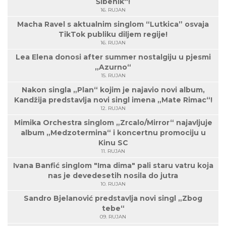
Šibenik“!
16. RUJAN
Macha Ravel s aktualnim singlom “Lutkica” osvaja
TikTok publiku diljem regije!
16. RUJAN
Lea Elena donosi after summer nostalgiju u pjesmi
„Azurno“
15. RUJAN
Nakon singla „Plan“ kojim je najavio novi album,
Kandžija predstavlja novi singl imena „Mate Rimac“!
12. RUJAN
Mimika Orchestra singlom „Zrcalo/Mirror“ najavljuje
album „Medzotermina“ i koncertnu promociju u
Kinu SC
11. RUJAN
Ivana Banfić singlom "Ima dima" pali staru vatru koja
nas je devedesetih nosila do jutra
10. RUJAN
Sandro Bjelanović predstavlja novi singl „Zbog
tebe“
09. RUJAN