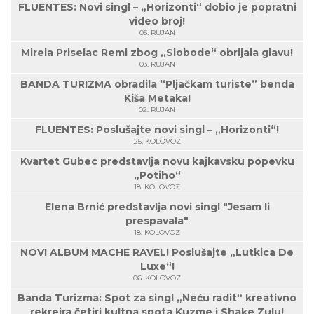
FLUENTES: Novi singl – „Horizonti“ dobio je popratni
video broj!
05. RUJAN
Mirela Priselac Remi zbog „Slobode“ obrijala glavu!
03. RUJAN
BANDA TURIZMA obradila “Pljačkam turiste” benda
Kiša Metaka!
02. RUJAN
FLUENTES: Poslušajte novi singl – „Horizonti“!
25. KOLOVOZ
Kvartet Gubec predstavlja novu kajkavsku popevku
„Potiho“
18. KOLOVOZ
Elena Brnić predstavlja novi singl "Jesam li
prespavala"
18. KOLOVOZ
NOVI ALBUM MACHE RAVEL! Poslušajte „Lutkica De
Luxe“!
06. KOLOVOZ
Banda Turizma: Spot za singl „Neću radit“ kreativno
rekreira četiri kultna spota Kuzme i Shake Zulu!