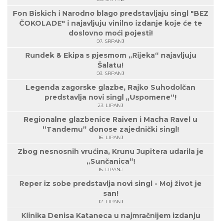
Fon Biskich i Narodno blago predstavljaju singl "BEZ
ČOKOLADE" i najavljuju vinilno izdanje koje će te
doslovno moći pojesti!
07. SRPANJ
Rundek & Ekipa s pjesmom „Rijeka“ najavljuju
Šalatu!
03. SRPANJ
Legenda zagorske glazbe, Rajko Suhodolčan
predstavlja novi singl „Uspomene“!
23. LIPANJ
Regionalne glazbenice Raiven i Macha Ravel u
“Tandemu” donose zajednički singl!
16. LIPANJ
Zbog nesnosnih vrućina, Krunu Jupitera udarila je
„Sunčanica“!
15. LIPANJ
Reper iz sobe predstavlja novi singl - Moj život je
san!
12. LIPANJ
Klinika Denisa Kataneca u najmračnijem izdanju