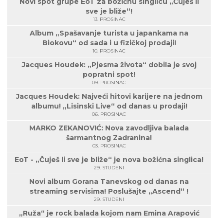
Novi spot grupe EoT za božićnu singlicu „Čuješ li
sve je bliže“!
13. PROSINAC
Album „Spašavanje turista u japankama na
Biokovu“ od sada i u fizičkoj prodaji!
10. PROSINAC
Jacques Houdek: „Pjesma života“ dobila je svoj
popratni spot!
09. PROSINAC
Jacques Houdek: Najveći hitovi karijere na jednom
albumu! „Lisinski Live“ od danas u prodaji!
06. PROSINAC
MARKO ZEKANOVIĆ: Nova zavodljiva balada
šarmantnog Zadranina!
03. PROSINAC
EoT - „Čuješ li sve je bliže“ je nova božićna singlica!
29. STUDENI
Novi album Gorana Tanevskog od danas na
streaming servisima! Poslušajte „Ascend“ !
29. STUDENI
„Ruža“ je rock balada kojom nam Emina Arapović