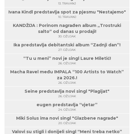
13. TRAVANJ
Ivana Kindl predstavlja spot za pjesmu "Nestajemo"
10. TRAVANJ
KANDŽIJA : Porinom nagrađen album „Trostruki
salto“ od danas u prodaji!
30. OŽUJAK
Ika predstavlja debitantski album “Zadnji dan”!
27. OŽUJAK
“Tu u meni” novi je singl Laure Miletić!
26. OŽUJAK
Macha Ravel među IMPALA “100 Artists to Watch”
za 2026.!
26. OŽUJAK
Seine predstavlja novi singl "Plagijat"
26. OŽUJAK
eugen predstavlja “vjetar”
24. OŽUJAK
Miki Solus ima novi singl "Glazbene nagrade"
20. OŽUJAK
Valovi su stigli i donijeli singl “Meni treba netko”