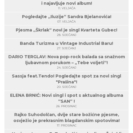
i najavljuje novi album!
11. VELJAČA
Pogledajte „Iluzije“ Sandra Bjelanovića!
07. VELJAČA
Pjesma „Škrlak“ novi je singl Kvarteta Gubec!
28. SIJEČANJ
Banda Turizma u Vintage Industrial Baru!
27. SIJEČANJ
DARIO TERGLAV: Nova pop-rock balada sa snažnom
ljubavnom porukom – „Tebe voljeti“!
24. SIJEČANJ
Sassja feat.Tendo! Pogledajte spot za novi singl
"Prašina"!
20. SIJEČANJ
ELENA BRNIĆ: Novi singl i spot s aktualnog albuma
“SAN“ !
26. PROSINAC
Rajko Suhodolčan, dvije stare božićne pjesme,
osvježio je prekrasnim blagdanskim spotovima!
17. PROSINAC