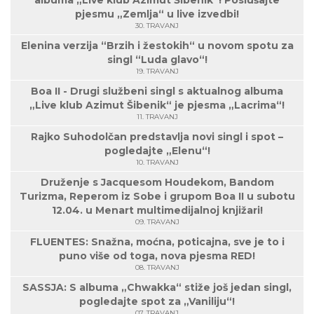
albuma „Live klub Azimut Šibenik“! Poslušajte
pjesmu „Zemlja“ u live izvedbi!
30. TRAVANJ
Elenina verzija “Brzih i žestokih“ u novom spotu za
singl “Luda glavo“!
19. TRAVANJ
Boa II - Drugi službeni singl s aktualnog albuma
„Live klub Azimut Šibenik“ je pjesma „Lacrima“!
11. TRAVANJ
Rajko Suhodolčan predstavlja novi singl i spot –
pogledajte „Elenu“!
10. TRAVANJ
Druženje s Jacquesom Houdekom, Bandom
Turizma, Reperom iz Sobe i grupom Boa II u subotu
12.04. u Menart multimedijalnoj knjižari!
09. TRAVANJ
FLUENTES: Snažna, moćna, poticajna, sve je to i
puno više od toga, nova pjesma RED!
08. TRAVANJ
SASSJA: S albuma „Chwakka“ stiže još jedan singl,
pogledajte spot za „Vaniliju“!
07. TRAVANJ