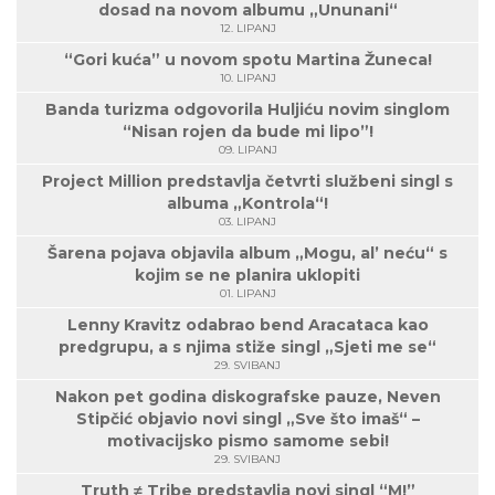
dosad na novom albumu „Ununani“
12. LIPANJ
“Gori kuća” u novom spotu Martina Žuneca!
10. LIPANJ
Banda turizma odgovorila Huljiću novim singlom
“Nisan rojen da bude mi lipo”!
09. LIPANJ
Project Million predstavlja četvrti službeni singl s
albuma „Kontrola“!
03. LIPANJ
Šarena pojava objavila album „Mogu, al’ neću“ s
kojim se ne planira uklopiti
01. LIPANJ
Lenny Kravitz odabrao bend Aracataca kao
predgrupu, a s njima stiže singl „Sjeti me se“
29. SVIBANJ
Nakon pet godina diskografske pauze, Neven
Stipčić objavio novi singl „Sve što imaš“ –
motivacijsko pismo samome sebi!
29. SVIBANJ
Truth ≠ Tribe predstavlja novi singl “M!”