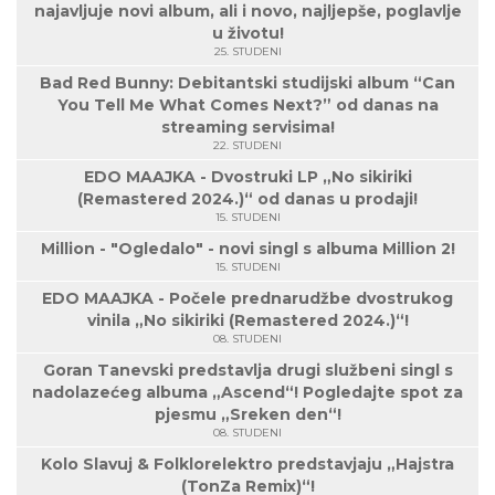
najavljuje novi album, ali i novo, najljepše, poglavlje
u životu!
25. STUDENI
Bad Red Bunny: Debitantski studijski album “Can
You Tell Me What Comes Next?” od danas na
streaming servisima!
22. STUDENI
EDO MAAJKA - Dvostruki LP „No sikiriki
(Remastered 2024.)“ od danas u prodaji!
15. STUDENI
Million - "Ogledalo" - novi singl s albuma Million 2!
15. STUDENI
EDO MAAJKA - Počele prednarudžbe dvostrukog
vinila „No sikiriki (Remastered 2024.)“!
08. STUDENI
Goran Tanevski predstavlja drugi službeni singl s
nadolazećeg albuma „Ascend“! Pogledajte spot za
pjesmu „Sreken den“!
08. STUDENI
Kolo Slavuj & Folklorelektro predstavjaju „Hajstra
(TonZa Remix)“!