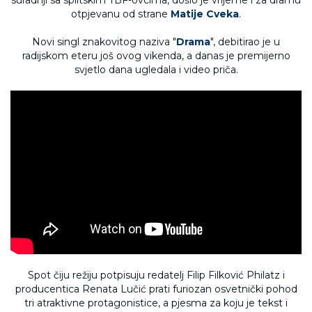
suradnji sa splitskim TBF-ovcima, došlo je vrijeme i za dramu
otpjevanu od strane
Matije Cveka
.
Novi singl znakovitog naziva "
Drama
", debitirao je u
radijskom eteru još ovog vikenda, a danas je premijerno
svjetlo dana ugledala i video priča.
Spot čiju režiju potpisuju redatelj Filip Filković Philatz i
producentica Renata Lučić prati furiozan osvetnički pohod
tri atraktivne protagonistice, a pjesma za koju je tekst i