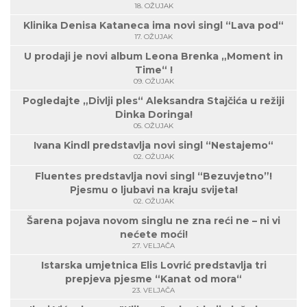
18. OŽUJAK
Klinika Denisa Kataneca ima novi singl “Lava pod“
17. OŽUJAK
U prodaji je novi album Leona Brenka „Moment in
Time“ !
09. OŽUJAK
Pogledajte „Divlji ples“ Aleksandra Stajčića u režiji
Dinka Doringa!
05. OŽUJAK
Ivana Kindl predstavlja novi singl “Nestajemo“
02. OŽUJAK
Fluentes predstavlja novi singl “Bezuvjetno”!
Pjesmu o ljubavi na kraju svijeta!
02. OŽUJAK
Šarena pojava novom singlu ne zna reći ne – ni vi
nećete moći!
27. VELJAČA
Istarska umjetnica Elis Lovrić predstavlja tri
prepjeva pjesme “Kanat od mora“
23. VELJAČA