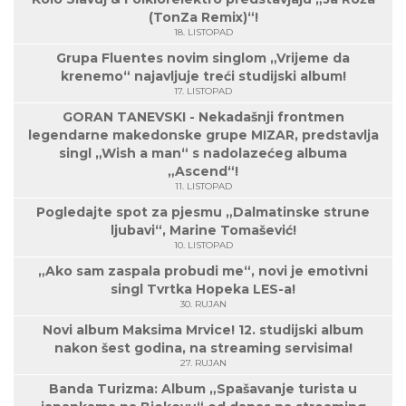
(TonZa Remix)“!
18. LISTOPAD
Grupa Fluentes novim singlom „Vrijeme da
krenemo“ najavljuje treći studijski album!
17. LISTOPAD
GORAN TANEVSKI - Nekadašnji frontmen
legendarne makedonske grupe MIZAR, predstavlja
singl „Wish a man“ s nadolazećeg albuma
„Ascend“!
11. LISTOPAD
Pogledajte spot za pjesmu „Dalmatinske strune
ljubavi“, Marine Tomašević!
10. LISTOPAD
„Ako sam zaspala probudi me“, novi je emotivni
singl Tvrtka Hopeka LES-a!
30. RUJAN
Novi album Maksima Mrvice! 12. studijski album
nakon šest godina, na streaming servisima!
27. RUJAN
Banda Turizma: Album „Spašavanje turista u