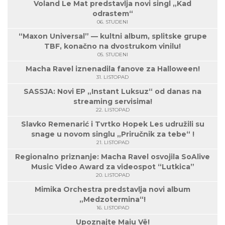
Voland Le Mat predstavlja novi singl „Kad
odrastem“
06. STUDENI
“Maxon Universal” — kultni album, splitske grupe
TBF, konačno na dvostrukom vinilu!
05. STUDENI
Macha Ravel iznenadila fanove za Halloween!
31. LISTOPAD
SASSJA: Novi EP „Instant Luksuz“ od danas na
streaming servisima!
22. LISTOPAD
Slavko Remenarić i Tvrtko Hopek Les udružili su
snage u novom singlu „Priručnik za tebe“ !
21. LISTOPAD
Regionalno priznanje: Macha Ravel osvojila SoAlive
Music Video Award za videospot “Lutkica”
20. LISTOPAD
Mimika Orchestra predstavlja novi album
„Medzotermina“!
16. LISTOPAD
Upoznajte Maiu Vë!