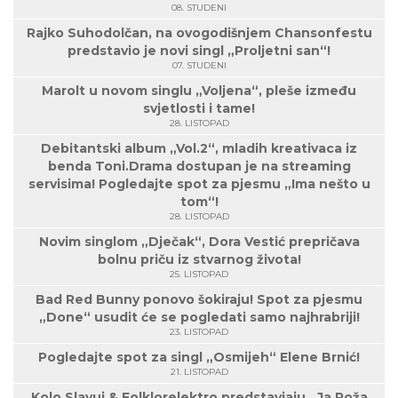
08. STUDENI
Rajko Suhodolčan, na ovogodišnjem Chansonfestu
predstavio je novi singl „Proljetni san“!
07. STUDENI
Marolt u novom singlu „Voljena“, pleše između
svjetlosti i tame!
28. LISTOPAD
Debitantski album „Vol.2“, mladih kreativaca iz
benda Toni.Drama dostupan je na streaming
servisima! Pogledajte spot za pjesmu „Ima nešto u
tom“!
28. LISTOPAD
Novim singlom „Dječak“, Dora Vestić prepričava
bolnu priču iz stvarnog života!
25. LISTOPAD
Bad Red Bunny ponovo šokiraju! Spot za pjesmu
„Done“ usudit će se pogledati samo najhrabriji!
23. LISTOPAD
Pogledajte spot za singl „Osmijeh“ Elene Brnić!
21. LISTOPAD
Kolo Slavuj & Folklorelektro predstavjaju „Ja Roža