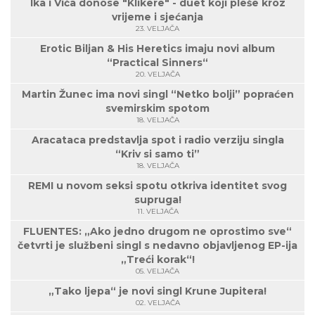
Ika i Vića donose "Klikere" - duet koji pleše kroz
vrijeme i sjećanja
23. VELJAČA
Erotic Biljan & His Heretics imaju novi album
“Practical Sinners“
20. VELJAČA
Martin Žunec ima novi singl “Netko bolji” popraćen
svemirskim spotom
18. VELJAČA
Aracataca predstavlja spot i radio verziju singla
“Kriv si samo ti”
18. VELJAČA
REMI u novom seksi spotu otkriva identitet svog
supruga!
11. VELJAČA
FLUENTES: „Ako jedno drugom ne oprostimo sve“
četvrti je službeni singl s nedavno objavljenog EP-ija
„Treći korak“!
05. VELJAČA
„Tako ljepa“ je novi singl Krune Jupitera!
02. VELJAČA