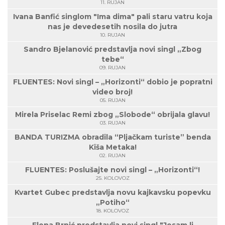
11. RUJAN
Ivana Banfić singlom "Ima dima" pali staru vatru koja
nas je devedesetih nosila do jutra
10. RUJAN
Sandro Bjelanović predstavlja novi singl „Zbog
tebe“
09. RUJAN
FLUENTES: Novi singl – „Horizonti“ dobio je popratni
video broj!
05. RUJAN
Mirela Priselac Remi zbog „Slobode“ obrijala glavu!
03. RUJAN
BANDA TURIZMA obradila “Pljačkam turiste” benda
Kiša Metaka!
02. RUJAN
FLUENTES: Poslušajte novi singl – „Horizonti“!
25. KOLOVOZ
Kvartet Gubec predstavlja novu kajkavsku popevku
„Potiho“
18. KOLOVOZ