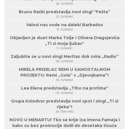
28. SVIBANJ
Bruno Rački predstavlja novi singl “Fešta”
22. SVIBANJ
Valovi nas vode na daleki Barbados
13. SVIBANJ
Objavljen je duet Marka Tolje i Olivera Dragojevića
„Ti si moja ljubav“
11. SVIBANJ
Zaljubite se u novi singl Meritas dok svira „Radio”
08. SVIBANJ
MIRELA PRISELAC REMI U SAMOSTALNOM
PROJEKTU: Remi „Gola” s „Djevojkama”!
05. SVIBANJ
Lea Elena predstavlja „Tiho na prstima“
04. SVIBANJ
Grupa Kolodvor predstavlja novi spot i singl „Ti si
rijeka“!
28. TRAVANJ
NOVO U MENARTU! Tko se krije iza imena Fameja i
kako su bez promocije došli do desetaka tisuća