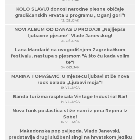
14. OŽUJAK
KOLO SLAVUJ donosi narodne plesne običaje
gradišćanskih Hrvata u programu „Oganj gori“!
12. OŽUJAK
NOVI ALBUM OD DANAS U PRODAJI! „Najljepše
ljubavne pjesme“ Vlade Janevskog!
05. OŽUJAK
Lana Mandarić na ovogodišnjem Zagrebačkom
festivalu, nastupa s pjesmom "A što ću kada volim
te"!
04. OŽUJAK
MARINA TOMAŠEVIĆ: U mjesecu ljubavi stiže nova
rock balada „Ljubavi moja“!
19. VELJAČA
Banda turizma rasplesala Vintage Industrial Bar!
14. VELJAČA
Nova funk poslastica stiže nam iz pera Repera Iz
Sobe!
14. VELJAČA
Makedonska pop zvijezda, Vlado Janevski,
predstavlja drugi službeni singl na hrvatskom jeziku