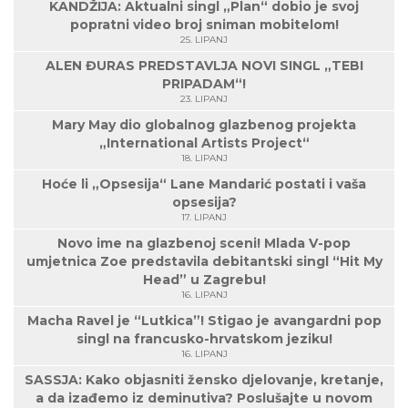
KANDŽIJA: Aktualni singl „Plan“ dobio je svoj
popratni video broj sniman mobitelom!
25. LIPANJ
ALEN ĐURAS PREDSTAVLJA NOVI SINGL „TEBI
PRIPADAM“!
23. LIPANJ
Mary May dio globalnog glazbenog projekta
„International Artists Project“
18. LIPANJ
Hoće li „Opsesija“ Lane Mandarić postati i vaša
opsesija?
17. LIPANJ
Novo ime na glazbenoj sceni! Mlada V-pop
umjetnica Zoe predstavila debitantski singl “Hit My
Head” u Zagrebu!
16. LIPANJ
Macha Ravel je “Lutkica”! Stigao je avangardni pop
singl na francusko-hrvatskom jeziku!
16. LIPANJ
SASSJA: Kako objasniti žensko djelovanje, kretanje,
a da izađemo iz deminutiva? Poslušajte u novom