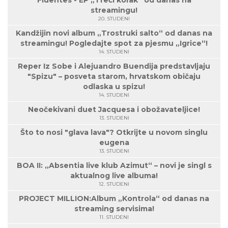
Fluentes - EP „Treći korak“ od danas na
streamingu!
20. STUDENI
Kandžijin novi album „Trostruki salto“ od danas na
streamingu! Pogledajte spot za pjesmu „Igrice“!
14. STUDENI
Reper Iz Sobe i Alejuandro Buendija predstavljaju
"Spizu" – posveta starom, hrvatskom običaju
odlaska u spizu!
14. STUDENI
Neočekivani duet Jacquesa i obožavateljice!
13. STUDENI
Što to nosi "glava lava"? Otkrijte u novom singlu
eugena
13. STUDENI
BOA II: „Absentia live klub Azimut“ – novi je singl s
aktualnog live albuma!
12. STUDENI
PROJECT MILLION:Album „Kontrola“ od danas na
streaming servisima!
11. STUDENI