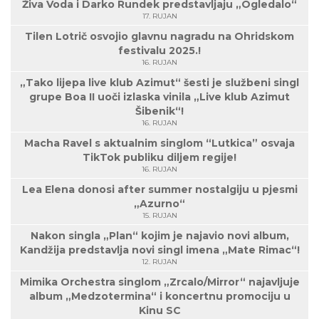
Živa Voda i Darko Rundek predstavljaju „Ogledalo“
17. RUJAN
Tilen Lotrič osvojio glavnu nagradu na Ohridskom
festivalu 2025.!
16. RUJAN
„Tako lijepa live klub Azimut“ šesti je službeni singl
grupe Boa II uoči izlaska vinila „Live klub Azimut
Šibenik“!
16. RUJAN
Macha Ravel s aktualnim singlom “Lutkica” osvaja
TikTok publiku diljem regije!
16. RUJAN
Lea Elena donosi after summer nostalgiju u pjesmi
„Azurno“
15. RUJAN
Nakon singla „Plan“ kojim je najavio novi album,
Kandžija predstavlja novi singl imena „Mate Rimac“!
12. RUJAN
Mimika Orchestra singlom „Zrcalo/Mirror“ najavljuje
album „Medzotermina“ i koncertnu promociju u
Kinu SC