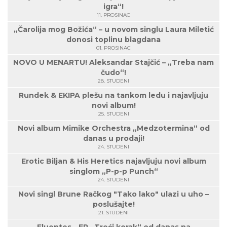
igra“!
11. PROSINAC
„Čarolija mog Božića“ – u novom singlu Laura Miletić
donosi toplinu blagdana
01. PROSINAC
NOVO U MENARTU! Aleksandar Stajčić – „Treba nam
čudo“!
28. STUDENI
Rundek & EKIPA plešu na tankom ledu i najavljuju
novi album!
25. STUDENI
Novi album Mimike Orchestra „Medzotermina“ od
danas u prodaji!
24. STUDENI
Erotic Biljan & His Heretics najavljuju novi album
singlom „P-p-p Punch“
24. STUDENI
Novi singl Brune Račkog "Tako lako" ulazi u uho –
poslušajte!
21. STUDENI