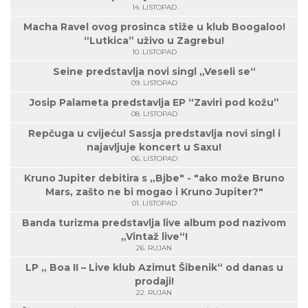
14. LISTOPAD
Macha Ravel ovog prosinca stiže u klub Boogaloo!
“Lutkica” uživo u Zagrebu!
10. LISTOPAD
Seine predstavlja novi singl „Veseli se“
09. LISTOPAD
Josip Palameta predstavlja EP “Zaviri pod kožu”
08. LISTOPAD
Repčuga u cvijeću! Sassja predstavlja novi singl i
najavljuje koncert u Saxu!
06. LISTOPAD
Kruno Jupiter debitira s „Bjbe" - "ako može Bruno
Mars, zašto ne bi mogao i Kruno Jupiter?"
01. LISTOPAD
Banda turizma predstavlja live album pod nazivom
„Vintaž live“!
26. RUJAN
LP „ Boa II – Live klub Azimut Šibenik“ od danas u
prodaji!
22. RUJAN