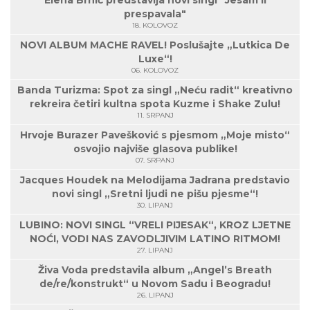
Elena Brnić predstavlja novi singl "Jesam li
prespavala"
18. KOLOVOZ
NOVI ALBUM MACHE RAVEL! Poslušajte „Lutkica De
Luxe“!
06. KOLOVOZ
Banda Turizma: Spot za singl „Neću radit“ kreativno
rekreira četiri kultna spota Kuzme i Shake Zulu!
11. SRPANJ
Hrvoje Burazer Pavešković s pjesmom „Moje misto“
osvojio najviše glasova publike!
07. SRPANJ
Jacques Houdek na Melodijama Jadrana predstavio
novi singl „Sretni ljudi ne pišu pjesme“!
30. LIPANJ
LUBINO: NOVI SINGL “VRELI PIJESAK“, KROZ LJETNE
NOĆI, VODI NAS ZAVODLJIVIM LATINO RITMOM!
27. LIPANJ
Živa Voda predstavila album „Angel’s Breath
de/re/konstrukt“ u Novom Sadu i Beogradu!
26. LIPANJ