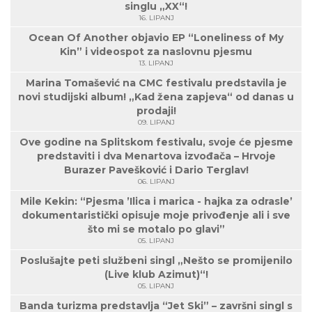
singlu „XX“!
16. LIPANJ
Ocean Of Another objavio EP “Loneliness of My
Kin” i videospot za naslovnu pjesmu
13. LIPANJ
Marina Tomašević na CMC festivalu predstavila je
novi studijski album! „Kad žena zapjeva“ od danas u
prodaji!
09. LIPANJ
Ove godine na Splitskom festivalu, svoje će pjesme
predstaviti i dva Menartova izvođača – Hrvoje
Burazer Pavešković i Dario Terglav!
06. LIPANJ
Mile Kekin: “Pjesma ’Ilica i marica - hajka za odrasle’
dokumentaristički opisuje moje privođenje ali i sve
što mi se motalo po glavi”
05. LIPANJ
Poslušajte peti službeni singl „Nešto se promijenilo
(Live klub Azimut)“!
05. LIPANJ
Banda turizma predstavlja “Jet Ski” – završni singl s