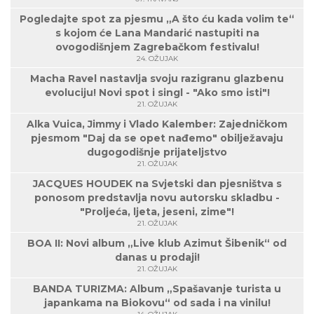
Pogledajte spot za pjesmu „A što ću kada volim te“
s kojom će Lana Mandarić nastupiti na
ovogodišnjem Zagrebačkom festivalu!
24. OŽUJAK
Macha Ravel nastavlja svoju razigranu glazbenu
evoluciju! Novi spot i singl - "Ako smo isti"!
21. OŽUJAK
Alka Vuica, Jimmy i Vlado Kalember: Zajedničkom
pjesmom "Daj da se opet nađemo" obilježavaju
dugogodišnje prijateljstvo
21. OŽUJAK
JACQUES HOUDEK na Svjetski dan pjesništva s
ponosom predstavlja novu autorsku skladbu -
"Proljeća, ljeta, jeseni, zime"!
21. OŽUJAK
BOA II: Novi album „Live klub Azimut Šibenik“ od
danas u prodaji!
21. OŽUJAK
BANDA TURIZMA: Album „Spašavanje turista u
japankama na Biokovu“ od sada i na vinilu!