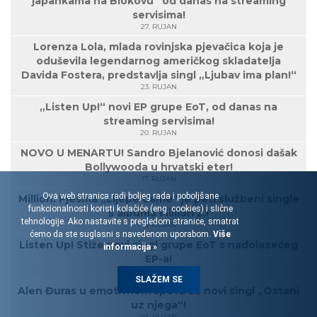
japankama na Biokovu“ od danas na streaming
servisima!
27. RUJAN
Lorenza Lola, mlada rovinjska pjevačica koja je
oduševila legendarnog američkog skladatelja
Davida Fostera, predstavlja singl „Ljubav ima plan!“
23. RUJAN
„Listen Up!“ novi EP grupe EoT, od danas na
streaming servisima!
20. RUJAN
NOVO U MENARTU! Sandro Bjelanović donosi dašak
Bollywooda u hrvatski eter!
17. RUJAN
Ova web stranica radi boljeg rada i poboljšane
Million: Pjesma „Lijepe dame“ je peti službeni single
funkcionalnosti koristi kolačiće (eng. cookies) i slične
s albuma Million 2.!
tehnologije. Ako nastavite s pregledom stranice, smatrat
16. RUJAN
ćemo da ste suglasni s navedenom uporabom.
Više
Listen Up! Stiže novi singl grupe EoT s nadolazećeg
informacija »
EP-a!
05. RUJAN
SLAŽEM SE
Alen Đuras u emotivnom spotu za novi singl „Ostani
uz njega“!
03. RUJAN