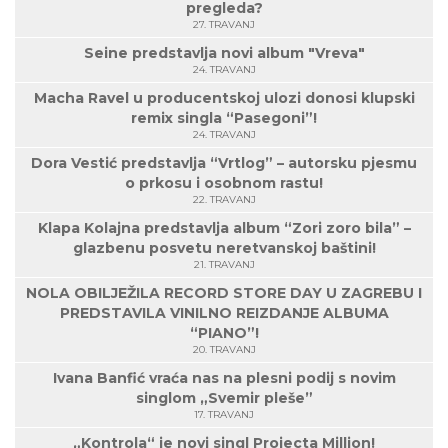
pregleda?
27. TRAVANJ
Seine predstavlja novi album "Vreva"
24. TRAVANJ
Macha Ravel u producentskoj ulozi donosi klupski
remix singla “Pasegoni”!
24. TRAVANJ
Dora Vestić predstavlja “Vrtlog” – autorsku pjesmu
o prkosu i osobnom rastu!
22. TRAVANJ
Klapa Kolajna predstavlja album “Zori zoro bila” –
glazbenu posvetu neretvanskoj baštini!
21. TRAVANJ
NOLA OBILJEŽILA RECORD STORE DAY U ZAGREBU I
PREDSTAVILA VINILNO REIZDANJE ALBUMA
“PIANO”!
20. TRAVANJ
Ivana Banfić vraća nas na plesni podij s novim
singlom „Svemir pleše”
17. TRAVANJ
„Kontrola“ je novi singl Projecta Million!