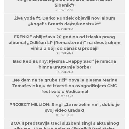
Šibenik“!
20. SVIBANJ
Živa Voda ft. Darko Rundek objavili novi album
„Angel's Breath de/re/konstrukt“
16. SVIBANJ
FRENKIE obilježava 20 godina od izlaska prvog
albuma! „Odličan LP (Remastered)“ na dvostrukom
vinilu u boji od danas u prodaji!
16. SVIBANJ
Bad Red Bunny: Pjesma „Happy Sad“ je mračna
himna unutarnje borbe!
13. SVIBANJ
„Ne dam na te grube riči“ nova je pjesma Marine
Tomašević koju će izvesti na ovogodišnjem CMC
festivalu u Vodicama!
06. SVIBANJ
PROJECT MILLION: Singl „Ja ne želim ne“, dobio je
svoj video uradak!
05. SVIBANJ
BOA II predstavlja treći službeni singl s aktualnog