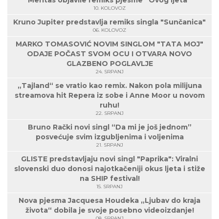
Meritas objavile remiks pjesme “Ovog ljeta”
10. KOLOVOZ
Kruno Jupiter predstavlja remiks singla "Sunčanica"
06. KOLOVOZ
MARKO TOMASOVIĆ NOVIM SINGLOM "TATA MOJ"
ODAJE POČAST SVOM OCU I OTVARA NOVO
GLAZBENO POGLAVLJE
24. SRPANJ
„Tajland“ se vratio kao remix. Nakon pola milijuna
streamova hit Repera iz sobe i Anne Moor u novom
ruhu!
22. SRPANJ
Bruno Rački novi singl “Da mi je još jednom”
posvećuje svim izgubljenima i voljenima
21. SRPANJ
GLISTE predstavljaju novi singl "Paprika": Viralni
slovenski duo donosi najotkačeniji okus ljeta i stiže
na SHIP festival!
15. SRPANJ
Nova pjesma Jacquesa Houdeka „Ljubav do kraja
života“ dobila je svoje posebno videoizdanje!
08. SRPANJ