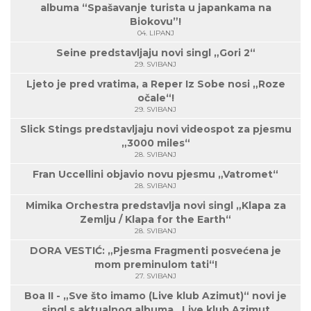
albuma “Spašavanje turista u japankama na
Biokovu”!
04. LIPANJ
Seine predstavljaju novi singl „Gori 2“
29. SVIBANJ
Ljeto je pred vratima, a Reper Iz Sobe nosi „Roze
očale“!
29. SVIBANJ
Slick Stings predstavljaju novi videospot za pjesmu
„3000 miles“
28. SVIBANJ
Fran Uccellini objavio novu pjesmu „Vatromet“
28. SVIBANJ
Mimika Orchestra predstavlja novi singl „Klapa za
Zemlju / Klapa for the Earth“
28. SVIBANJ
DORA VESTIĆ: „Pjesma Fragmenti posvećena je
mom preminulom tati“!
27. SVIBANJ
Boa II - „Sve što imamo (Live klub Azimut)“ novi je
singl s aktualnog albuma „Live klub Azimut