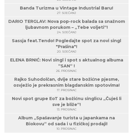
Banda Turizma u Vintage Industrial Baru!
27. SIJEČANJ
DARIO TERGLAV: Nova pop-rock balada sa snažnom
ljubavnom porukom – „Tebe voljeti“!
24. SIJEČANJ
Sassja feat.Tendo! Pogledajte spot za novi singl
"Prašina"!
20. SIJEČANJ
ELENA BRNIĆ: Novi singl i spot s aktualnog albuma
“SAN“ !
26. PROSINAC
Rajko Suhodolčan, dvije stare božićne pjesme,
osvježio je prekrasnim blagdanskim spotovima!
17. PROSINAC
Novi spot grupe EoT za božićnu singlicu „Čuješ li
sve je bliže“!
13. PROSINAC
Album „Spašavanje turista u japankama na
Biokovu“ od sada i u fizičkoj prodaji!
10. PROSINAC