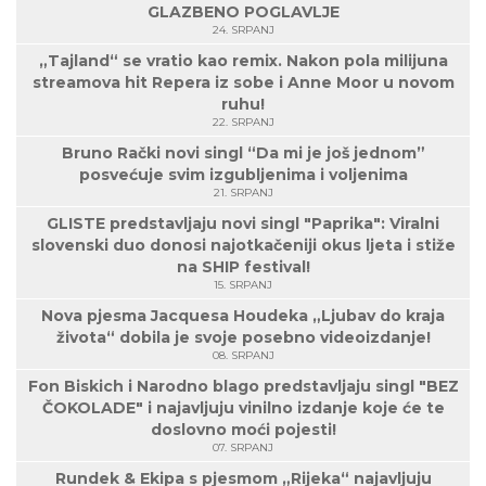
GLAZBENO POGLAVLJE
24. SRPANJ
„Tajland“ se vratio kao remix. Nakon pola milijuna
streamova hit Repera iz sobe i Anne Moor u novom
ruhu!
22. SRPANJ
Bruno Rački novi singl “Da mi je još jednom”
posvećuje svim izgubljenima i voljenima
21. SRPANJ
GLISTE predstavljaju novi singl "Paprika": Viralni
slovenski duo donosi najotkačeniji okus ljeta i stiže
na SHIP festival!
15. SRPANJ
Nova pjesma Jacquesa Houdeka „Ljubav do kraja
života“ dobila je svoje posebno videoizdanje!
08. SRPANJ
Fon Biskich i Narodno blago predstavljaju singl "BEZ
ČOKOLADE" i najavljuju vinilno izdanje koje će te
doslovno moći pojesti!
07. SRPANJ
Rundek & Ekipa s pjesmom „Rijeka“ najavljuju