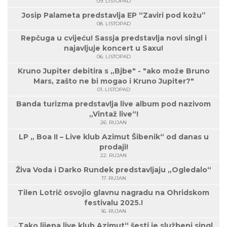
09. LISTOPAD
Josip Palameta predstavlja EP “Zaviri pod kožu”
08. LISTOPAD
Repčuga u cvijeću! Sassja predstavlja novi singl i
najavljuje koncert u Saxu!
06. LISTOPAD
Kruno Jupiter debitira s „Bjbe" - "ako može Bruno
Mars, zašto ne bi mogao i Kruno Jupiter?"
01. LISTOPAD
Banda turizma predstavlja live album pod nazivom
„Vintaž live“!
26. RUJAN
LP „ Boa II – Live klub Azimut Šibenik“ od danas u
prodaji!
22. RUJAN
Živa Voda i Darko Rundek predstavljaju „Ogledalo“
17. RUJAN
Tilen Lotrič osvojio glavnu nagradu na Ohridskom
festivalu 2025.!
16. RUJAN
„Tako lijepa live klub Azimut“ šesti je službeni singl