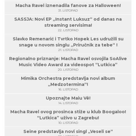
Macha Ravel iznenadila fanove za Halloween!
31. LISTOPAD
SASSJA: Novi EP „Instant Luksuz“ od danas na
streaming servisima!
22. LISTOPAD
Slavko Remenarić i Tvrtko Hopek Les udružili su
snage u novom singlu „Priručnik za tebe“ !
21. LISTOPAD
Regionalno priznanje: Macha Ravel osvojila SoAlive
Music Video Award za videospot “Lutkica”
20. LISTOPAD
Mimika Orchestra predstavlja novi album
„Medzotermina“!
16. LISTOPAD
Upoznajte Maiu Vë!
14. LISTOPAD
Macha Ravel ovog prosinca stiže u klub Boogaloo!
“Lutkica” uživo u Zagrebu!
10. LISTOPAD
Seine predstavlja novi singl „Veseli se“