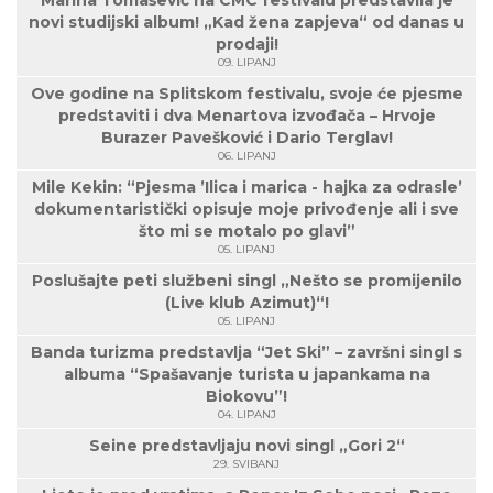
Marina Tomašević na CMC festivalu predstavila je
novi studijski album! „Kad žena zapjeva“ od danas u
prodaji!
09. LIPANJ
Ove godine na Splitskom festivalu, svoje će pjesme
predstaviti i dva Menartova izvođača – Hrvoje
Burazer Pavešković i Dario Terglav!
06. LIPANJ
Mile Kekin: “Pjesma ’Ilica i marica - hajka za odrasle’
dokumentaristički opisuje moje privođenje ali i sve
što mi se motalo po glavi”
05. LIPANJ
Poslušajte peti službeni singl „Nešto se promijenilo
(Live klub Azimut)“!
05. LIPANJ
Banda turizma predstavlja “Jet Ski” – završni singl s
albuma “Spašavanje turista u japankama na
Biokovu”!
04. LIPANJ
Seine predstavljaju novi singl „Gori 2“
29. SVIBANJ