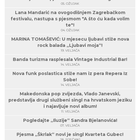
05. OŽUJAK
Lana Mandarić na ovogodišnjem Zagrebačkom
festivalu, nastupa s pjesmom "A što ću kada volim
te"!
04. OŽUJAK
MARINA TOMAŠEVIĆ: U mjesecu ljubavi stiže nova
rock balada „Ljubavi moja“!
19. VELJAČA
Banda turizma rasplesala Vintage Industrial Bar!
14. VELJAČA
Nova funk poslastica stiže nam iz pera Repera Iz
Sobe!
14. VELJAČA
Makedonska pop zvijezda, Vlado Janevski,
predstavlja drugi službeni singl na hrvatskom jeziku
i najavljuje novi album!
11. VELJAČA
Pogledajte „Iluzije“ Sandra Bjelanovića!
07. VELJAČA
Pjesma „Škrlak“ novi je singl Kvarteta Gubec!
28. SIJEČANJ