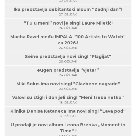
30. OŽUJAK
Ika predstavlja debitantski album “Zadnji dan”!
27. OŽUJAK
“Tu u meni” novi je singl Laure Miletić!
26. OŽUJAK
Macha Ravel među IMPALA “100 Artists to Watch”
za 2026.!
26. OŽUJAK
Seine predstavlja novi singl "Plagijat"
26. OŽUJAK
eugen predstavlja “vjetar”
24. OŽUJAK
Miki Solus ima novi singl "Glazbene nagrade"
20. OŽUJAK
Valovi su stigli i donijeli singl “Meni treba netko”
18. OŽUJAK
Klinika Denisa Kataneca ima novi singl “Lava pod“
17. OŽUJAK
U prodaji je novi album Leona Brenka „Moment in
Time“ !
09. OŽUJAK