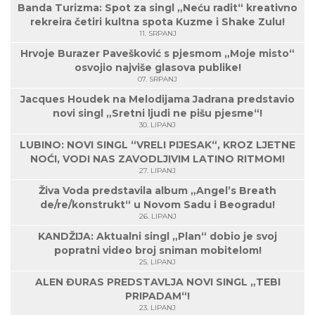
Banda Turizma: Spot za singl „Neću radit“ kreativno
rekreira četiri kultna spota Kuzme i Shake Zulu!
11. SRPANJ
Hrvoje Burazer Pavešković s pjesmom „Moje misto“
osvojio najviše glasova publike!
07. SRPANJ
Jacques Houdek na Melodijama Jadrana predstavio
novi singl „Sretni ljudi ne pišu pjesme“!
30. LIPANJ
LUBINO: NOVI SINGL “VRELI PIJESAK“, KROZ LJETNE
NOĆI, VODI NAS ZAVODLJIVIM LATINO RITMOM!
27. LIPANJ
Živa Voda predstavila album „Angel’s Breath
de/re/konstrukt“ u Novom Sadu i Beogradu!
26. LIPANJ
KANDŽIJA: Aktualni singl „Plan“ dobio je svoj
popratni video broj sniman mobitelom!
25. LIPANJ
ALEN ĐURAS PREDSTAVLJA NOVI SINGL „TEBI
PRIPADAM“!
23. LIPANJ