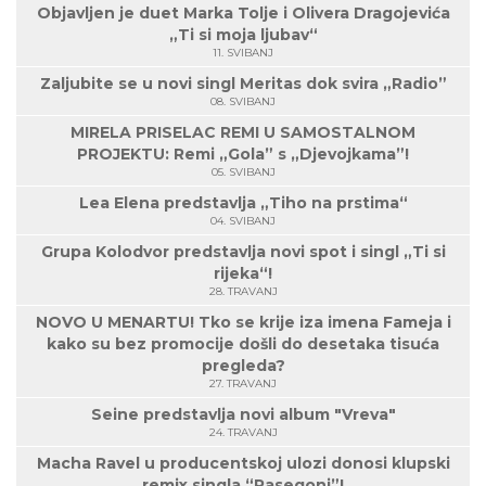
Objavljen je duet Marka Tolje i Olivera Dragojevića
„Ti si moja ljubav“
11. SVIBANJ
Zaljubite se u novi singl Meritas dok svira „Radio”
08. SVIBANJ
MIRELA PRISELAC REMI U SAMOSTALNOM
PROJEKTU: Remi „Gola” s „Djevojkama”!
05. SVIBANJ
Lea Elena predstavlja „Tiho na prstima“
04. SVIBANJ
Grupa Kolodvor predstavlja novi spot i singl „Ti si
rijeka“!
28. TRAVANJ
NOVO U MENARTU! Tko se krije iza imena Fameja i
kako su bez promocije došli do desetaka tisuća
pregleda?
27. TRAVANJ
Seine predstavlja novi album "Vreva"
24. TRAVANJ
Macha Ravel u producentskoj ulozi donosi klupski
remix singla “Pasegoni”!