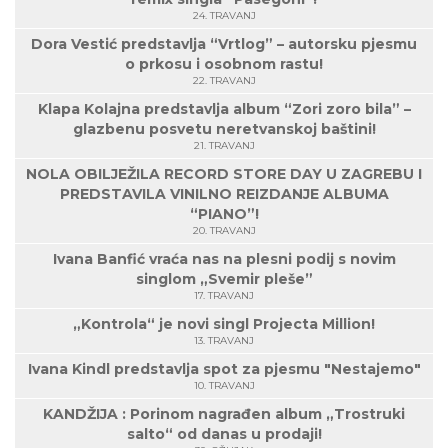
24. TRAVANJ
Dora Vestić predstavlja “Vrtlog” – autorsku pjesmu
o prkosu i osobnom rastu!
22. TRAVANJ
Klapa Kolajna predstavlja album “Zori zoro bila” –
glazbenu posvetu neretvanskoj baštini!
21. TRAVANJ
NOLA OBILJEŽILA RECORD STORE DAY U ZAGREBU I
PREDSTAVILA VINILNO REIZDANJE ALBUMA
“PIANO”!
20. TRAVANJ
Ivana Banfić vraća nas na plesni podij s novim
singlom „Svemir pleše”
17. TRAVANJ
„Kontrola“ je novi singl Projecta Million!
13. TRAVANJ
Ivana Kindl predstavlja spot za pjesmu "Nestajemo"
10. TRAVANJ
KANDŽIJA : Porinom nagrađen album „Trostruki
salto“ od danas u prodaji!