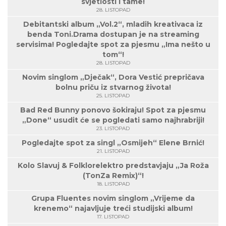
svjetlosti i tame!
28. LISTOPAD
Debitantski album „Vol.2“, mladih kreativaca iz
benda Toni.Drama dostupan je na streaming
servisima! Pogledajte spot za pjesmu „Ima nešto u
tom“!
28. LISTOPAD
Novim singlom „Dječak“, Dora Vestić prepričava
bolnu priču iz stvarnog života!
25. LISTOPAD
Bad Red Bunny ponovo šokiraju! Spot za pjesmu
„Done“ usudit će se pogledati samo najhrabriji!
23. LISTOPAD
Pogledajte spot za singl „Osmijeh“ Elene Brnić!
21. LISTOPAD
Kolo Slavuj & Folklorelektro predstavjaju „Ja Roža
(TonZa Remix)“!
18. LISTOPAD
Grupa Fluentes novim singlom „Vrijeme da
krenemo“ najavljuje treći studijski album!
17. LISTOPAD