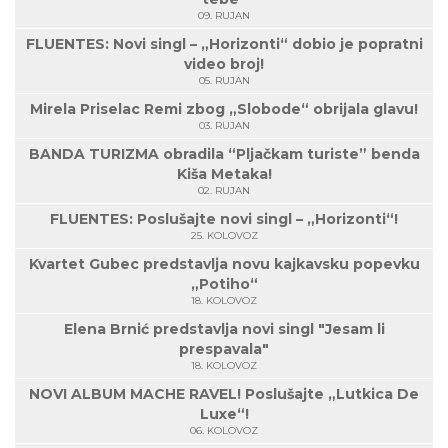
09. RUJAN
FLUENTES: Novi singl – „Horizonti“ dobio je popratni
video broj!
05. RUJAN
Mirela Priselac Remi zbog „Slobode“ obrijala glavu!
03. RUJAN
BANDA TURIZMA obradila “Pljačkam turiste” benda
Kiša Metaka!
02. RUJAN
FLUENTES: Poslušajte novi singl – „Horizonti“!
25. KOLOVOZ
Kvartet Gubec predstavlja novu kajkavsku popevku
„Potiho“
18. KOLOVOZ
Elena Brnić predstavlja novi singl "Jesam li
prespavala"
18. KOLOVOZ
NOVI ALBUM MACHE RAVEL! Poslušajte „Lutkica De
Luxe“!
06. KOLOVOZ