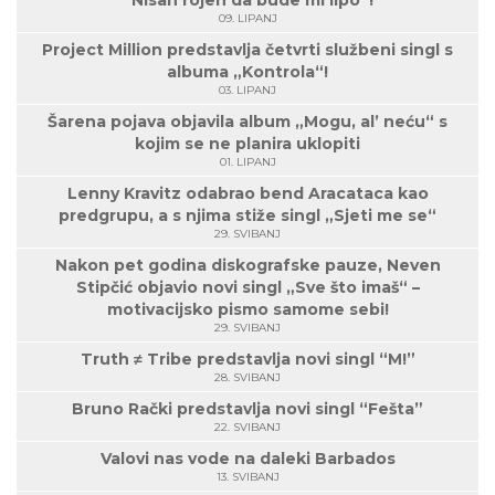
“Nisan rojen da bude mi lipo”!
09. LIPANJ
Project Million predstavlja četvrti službeni singl s
albuma „Kontrola“!
03. LIPANJ
Šarena pojava objavila album „Mogu, al’ neću“ s
kojim se ne planira uklopiti
01. LIPANJ
Lenny Kravitz odabrao bend Aracataca kao
predgrupu, a s njima stiže singl „Sjeti me se“
29. SVIBANJ
Nakon pet godina diskografske pauze, Neven
Stipčić objavio novi singl „Sve što imaš“ –
motivacijsko pismo samome sebi!
29. SVIBANJ
Truth ≠ Tribe predstavlja novi singl “M!”
28. SVIBANJ
Bruno Rački predstavlja novi singl “Fešta”
22. SVIBANJ
Valovi nas vode na daleki Barbados
13. SVIBANJ