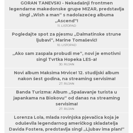
GORAN TANEVSKI - Nekadašnji frontmen
legendarne makedonske grupe MIZAR, predstavlja
singl „Wish a man“ s nadolazećeg albuma
„Ascend“!
11. LISTOPAD
Pogledajte spot za pjesmu „Dalmatinske strune
ljubavi“, Marine Tomašević!
10. LISTOPAD
„Ako sam zaspala probudi me“, novi je emotivni
singl Tvrtka Hopeka LES-a!
30. RUJAN
Novi album Maksima Mrvice! 12. studijski album
nakon šest godina, na streaming servisima!
27. RUJAN
Banda Turizma: Album „Spašavanje turista u
japankama na Biokovu“ od danas na streaming
servisima!
27. RUJAN
Lorenza Lola, mlada rovinjska pjevačica koja je
oduševila legendarnog američkog skladatelja
Davida Fostera, predstavlja singl „Ljubav ima plan!“