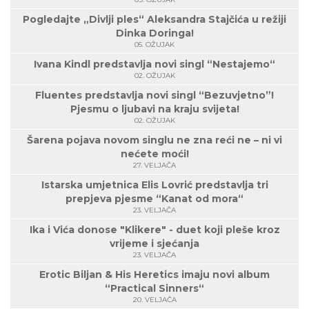
Pogledajte „Divlji ples“ Aleksandra Stajčića u režiji
Dinka Doringa!
05. OŽUJAK
Ivana Kindl predstavlja novi singl “Nestajemo“
02. OŽUJAK
Fluentes predstavlja novi singl “Bezuvjetno”!
Pjesmu o ljubavi na kraju svijeta!
02. OŽUJAK
Šarena pojava novom singlu ne zna reći ne – ni vi
nećete moći!
27. VELJAČA
Istarska umjetnica Elis Lovrić predstavlja tri
prepjeva pjesme “Kanat od mora“
23. VELJAČA
Ika i Vića donose "Klikere" - duet koji pleše kroz
vrijeme i sjećanja
23. VELJAČA
Erotic Biljan & His Heretics imaju novi album
“Practical Sinners“
20. VELJAČA