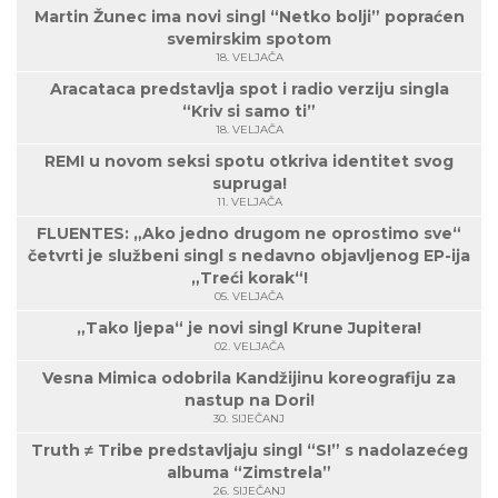
Martin Žunec ima novi singl “Netko bolji” popraćen
svemirskim spotom
18. VELJAČA
Aracataca predstavlja spot i radio verziju singla
“Kriv si samo ti”
18. VELJAČA
REMI u novom seksi spotu otkriva identitet svog
supruga!
11. VELJAČA
FLUENTES: „Ako jedno drugom ne oprostimo sve“
četvrti je službeni singl s nedavno objavljenog EP-ija
„Treći korak“!
05. VELJAČA
„Tako ljepa“ je novi singl Krune Jupitera!
02. VELJAČA
Vesna Mimica odobrila Kandžijinu koreografiju za
nastup na Dori!
30. SIJEČANJ
Truth ≠ Tribe predstavljaju singl “S!” s nadolazećeg
albuma “Zimstrela”
26. SIJEČANJ