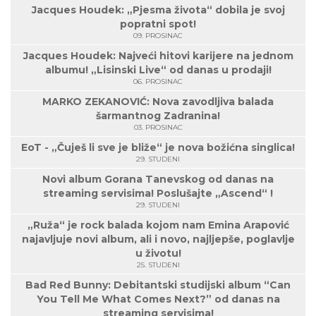
Jacques Houdek: „Pjesma života“ dobila je svoj
popratni spot!
09. PROSINAC
Jacques Houdek: Najveći hitovi karijere na jednom
albumu! „Lisinski Live“ od danas u prodaji!
06. PROSINAC
MARKO ZEKANOVIĆ: Nova zavodljiva balada
šarmantnog Zadranina!
03. PROSINAC
EoT - „Čuješ li sve je bliže“ je nova božićna singlica!
29. STUDENI
Novi album Gorana Tanevskog od danas na
streaming servisima! Poslušajte „Ascend“ !
29. STUDENI
„Ruža“ je rock balada kojom nam Emina Arapović
najavljuje novi album, ali i novo, najljepše, poglavlje
u životu!
25. STUDENI
Bad Red Bunny: Debitantski studijski album “Can
You Tell Me What Comes Next?” od danas na
streaming servisima!