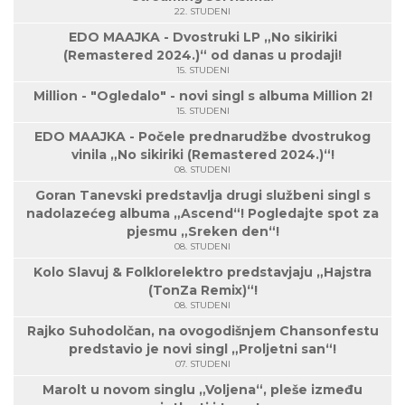
22. STUDENI
EDO MAAJKA - Dvostruki LP „No sikiriki
(Remastered 2024.)“ od danas u prodaji!
15. STUDENI
Million - "Ogledalo" - novi singl s albuma Million 2!
15. STUDENI
EDO MAAJKA - Počele prednarudžbe dvostrukog
vinila „No sikiriki (Remastered 2024.)“!
08. STUDENI
Goran Tanevski predstavlja drugi službeni singl s
nadolazećeg albuma „Ascend“! Pogledajte spot za
pjesmu „Sreken den“!
08. STUDENI
Kolo Slavuj & Folklorelektro predstavjaju „Hajstra
(TonZa Remix)“!
08. STUDENI
Rajko Suhodolčan, na ovogodišnjem Chansonfestu
predstavio je novi singl „Proljetni san“!
07. STUDENI
Marolt u novom singlu „Voljena“, pleše između