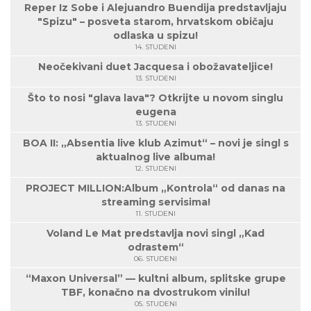
Reper Iz Sobe i Alejuandro Buendija predstavljaju
"Spizu" – posveta starom, hrvatskom običaju
odlaska u spizu!
14. STUDENI
Neočekivani duet Jacquesa i obožavateljice!
13. STUDENI
Što to nosi "glava lava"? Otkrijte u novom singlu
eugena
13. STUDENI
BOA II: „Absentia live klub Azimut“ – novi je singl s
aktualnog live albuma!
12. STUDENI
PROJECT MILLION:Album „Kontrola“ od danas na
streaming servisima!
11. STUDENI
Voland Le Mat predstavlja novi singl „Kad
odrastem“
06. STUDENI
“Maxon Universal” — kultni album, splitske grupe
TBF, konačno na dvostrukom vinilu!
05. STUDENI