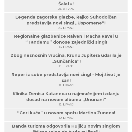
Šalatu!
03. SRPANJ
Legenda zagorske glazbe, Rajko Suhodolčan
predstavlja novi singl „Uspomene“!
23. LIPANJ
Regionalne glazbenice Raiven i Macha Ravel u
“Tandemu” donose zajednički singl!
16. LIPANJ
Zbog nesnosnih vrućina, Krunu Jupitera udarila je
„Sunčanica“!
15. LIPANJ
Reper iz sobe predstavlja novi singl - Moj život je
san!
12. LIPANJ
Klinika Denisa Kataneca u najmračnijem izdanju
dosad na novom albumu „Ununani“
12. LIPANJ
“Gori kuća” u novom spotu Martina Žuneca!
10. LIPANJ
Banda turizma odgovorila Huljiću novim singlom