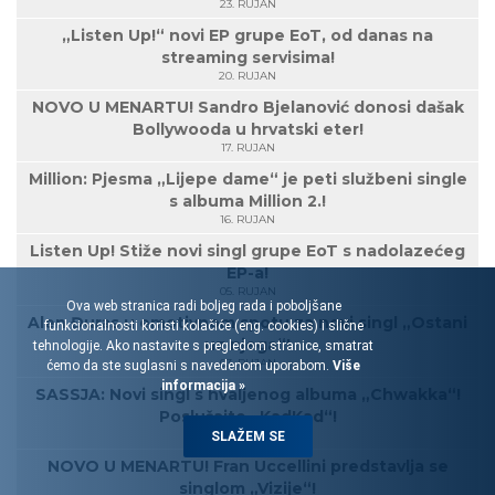
23. RUJAN
„Listen Up!“ novi EP grupe EoT, od danas na
streaming servisima!
20. RUJAN
NOVO U MENARTU! Sandro Bjelanović donosi dašak
Bollywooda u hrvatski eter!
17. RUJAN
Million: Pjesma „Lijepe dame“ je peti službeni single
s albuma Million 2.!
16. RUJAN
Listen Up! Stiže novi singl grupe EoT s nadolazećeg
EP-a!
05. RUJAN
Ova web stranica radi boljeg rada i poboljšane
Alen Đuras u emotivnom spotu za novi singl „Ostani
funkcionalnosti koristi kolačiće (eng. cookies) i slične
uz njega“!
tehnologije. Ako nastavite s pregledom stranice, smatrat
03. RUJAN
ćemo da ste suglasni s navedenom uporabom.
Više
informacija »
SASSJA: Novi singl s hvaljenog albuma „Chwakka“!
Poslušajte „KadKad“!
30. KOLOVOZ
SLAŽEM SE
NOVO U MENARTU! Fran Uccellini predstavlja se
singlom „Vizije“!