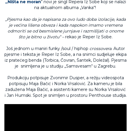
„Ništa ne moran
“ novi je singl Repera Iz Sobe koji se nalazi
na aktualnom albuma „Vanka“!
„Pjesma kao da je napisana za ovo ludo doba izolacije, kada
je većina lišena obveza i kada napokon imamo vremena
odmoriti se od besmislene jurnjave i razmišljati o onome
što je bitno u životu“ –
rekao je Reper Iz Sobe.
Još jednom u maniri funky /soul / hiphop
crossovera
. Autor
pjesme i teksta je Reper Iz Sobe, a na snimci sudjeluje ekipa
iz pratećeg benda (Torbica, Čovran, Šantek, Doležal). Pjesma
je snimljena je u studiju „Samsvesam“ u Zagrebu.
Produkciju potpisuje Zvonimir Dusper, a režiju videospota
potpisuju Maja Bačić i Norka Vrsalović. Za kameru je bila
zadužena Maja Bačić, a asistenti kamere su Norka Vrsalović
i Jan Humski. Spot je snimljen u prostoru Penthouse studija.