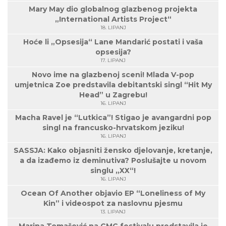
Mary May dio globalnog glazbenog projekta
„International Artists Project“
18. LIPANJ
Hoće li „Opsesija“ Lane Mandarić postati i vaša
opsesija?
17. LIPANJ
Novo ime na glazbenoj sceni! Mlada V-pop
umjetnica Zoe predstavila debitantski singl “Hit My
Head” u Zagrebu!
16. LIPANJ
Macha Ravel je “Lutkica”! Stigao je avangardni pop
singl na francusko-hrvatskom jeziku!
16. LIPANJ
SASSJA: Kako objasniti žensko djelovanje, kretanje,
a da izađemo iz deminutiva? Poslušajte u novom
singlu „XX“!
16. LIPANJ
Ocean Of Another objavio EP “Loneliness of My
Kin” i videospot za naslovnu pjesmu
13. LIPANJ