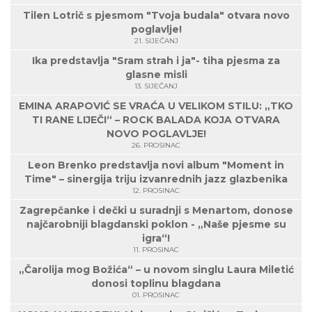
Tilen Lotrič s pjesmom "Tvoja budala" otvara novo
poglavlje!
21. SIJEČANJ
Ika predstavlja "Sram strah i ja"- tiha pjesma za
glasne misli
13. SIJEČANJ
EMINA ARAPOVIĆ SE VRAĆA U VELIKOM STILU: „TKO
TI RANE LIJEČI“ – ROCK BALADA KOJA OTVARA
NOVO POGLAVLJE!
26. PROSINAC
Leon Brenko predstavlja novi album "Moment in
Time" – sinergija triju izvanrednih jazz glazbenika
12. PROSINAC
Zagrepčanke i dečki u suradnji s Menartom, donose
najčarobniji blagdanski poklon - „Naše pjesme su
igra“!
11. PROSINAC
„Čarolija mog Božića“ – u novom singlu Laura Miletić
donosi toplinu blagdana
01. PROSINAC