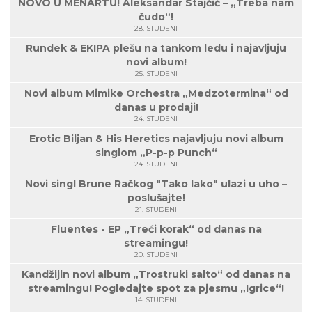
NOVO U MENARTU! Aleksandar Stajčić – „Treba nam
čudo“!
28. STUDENI
Rundek & EKIPA plešu na tankom ledu i najavljuju
novi album!
25. STUDENI
Novi album Mimike Orchestra „Medzotermina“ od
danas u prodaji!
24. STUDENI
Erotic Biljan & His Heretics najavljuju novi album
singlom „P-p-p Punch“
24. STUDENI
Novi singl Brune Račkog "Tako lako" ulazi u uho –
poslušajte!
21. STUDENI
Fluentes - EP „Treći korak“ od danas na
streamingu!
20. STUDENI
Kandžijin novi album „Trostruki salto“ od danas na
streamingu! Pogledajte spot za pjesmu „Igrice“!
14. STUDENI