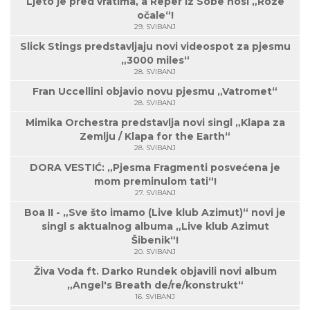
Ljeto je pred vratima, a Reper Iz Sobe nosi „Roze
očale“!
29. SVIBANJ
Slick Stings predstavljaju novi videospot za pjesmu
„3000 miles“
28. SVIBANJ
Fran Uccellini objavio novu pjesmu „Vatromet“
28. SVIBANJ
Mimika Orchestra predstavlja novi singl „Klapa za
Zemlju / Klapa for the Earth“
28. SVIBANJ
DORA VESTIĆ: „Pjesma Fragmenti posvećena je
mom preminulom tati“!
27. SVIBANJ
Boa II - „Sve što imamo (Live klub Azimut)“ novi je
singl s aktualnog albuma „Live klub Azimut
Šibenik“!
20. SVIBANJ
Živa Voda ft. Darko Rundek objavili novi album
„Angel's Breath de/re/konstrukt“
16. SVIBANJ