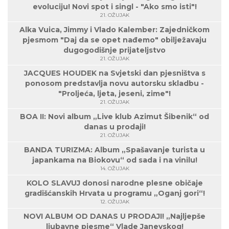
evoluciju! Novi spot i singl - "Ako smo isti"!
21. OŽUJAK
Alka Vuica, Jimmy i Vlado Kalember: Zajedničkom
pjesmom "Daj da se opet nađemo" obilježavaju
dugogodišnje prijateljstvo
21. OŽUJAK
JACQUES HOUDEK na Svjetski dan pjesništva s
ponosom predstavlja novu autorsku skladbu -
"Proljeća, ljeta, jeseni, zime"!
21. OŽUJAK
BOA II: Novi album „Live klub Azimut Šibenik“ od
danas u prodaji!
21. OŽUJAK
BANDA TURIZMA: Album „Spašavanje turista u
japankama na Biokovu“ od sada i na vinilu!
14. OŽUJAK
KOLO SLAVUJ donosi narodne plesne običaje
gradišćanskih Hrvata u programu „Oganj gori“!
12. OŽUJAK
NOVI ALBUM OD DANAS U PRODAJI! „Najljepše
ljubavne pjesme“ Vlade Janevskog!