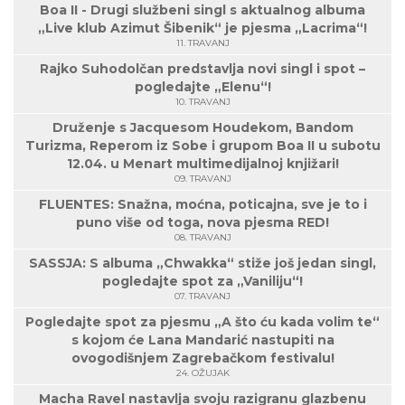
Boa II - Drugi službeni singl s aktualnog albuma
„Live klub Azimut Šibenik“ je pjesma „Lacrima“!
11. TRAVANJ
Rajko Suhodolčan predstavlja novi singl i spot –
pogledajte „Elenu“!
10. TRAVANJ
Druženje s Jacquesom Houdekom, Bandom
Turizma, Reperom iz Sobe i grupom Boa II u subotu
12.04. u Menart multimedijalnoj knjižari!
09. TRAVANJ
FLUENTES: Snažna, moćna, poticajna, sve je to i
puno više od toga, nova pjesma RED!
08. TRAVANJ
SASSJA: S albuma „Chwakka“ stiže još jedan singl,
pogledajte spot za „Vaniliju“!
07. TRAVANJ
Pogledajte spot za pjesmu „A što ću kada volim te“
s kojom će Lana Mandarić nastupiti na
ovogodišnjem Zagrebačkom festivalu!
24. OŽUJAK
Macha Ravel nastavlja svoju razigranu glazbenu