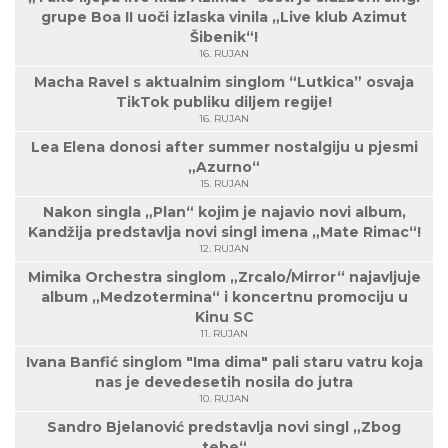
grupe Boa II uoči izlaska vinila „Live klub Azimut
Šibenik“!
16. RUJAN
Macha Ravel s aktualnim singlom “Lutkica” osvaja
TikTok publiku diljem regije!
16. RUJAN
Lea Elena donosi after summer nostalgiju u pjesmi
„Azurno“
15. RUJAN
Nakon singla „Plan“ kojim je najavio novi album,
Kandžija predstavlja novi singl imena „Mate Rimac“!
12. RUJAN
Mimika Orchestra singlom „Zrcalo/Mirror“ najavljuje
album „Medzotermina“ i koncertnu promociju u
Kinu SC
11. RUJAN
Ivana Banfić singlom "Ima dima" pali staru vatru koja
nas je devedesetih nosila do jutra
10. RUJAN
Sandro Bjelanović predstavlja novi singl „Zbog
tebe“