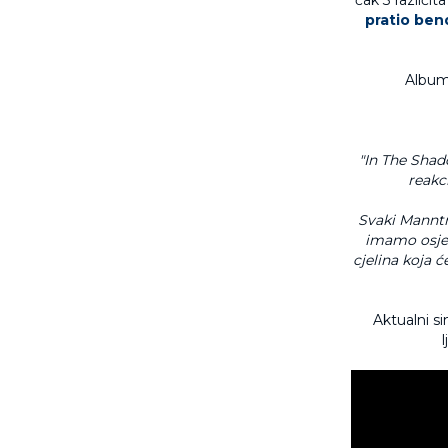
pratio ben
Album 
"In The Shad
reakci
Svaki Manntr
imamo osjeć
cjelina koja 
Aktualni si