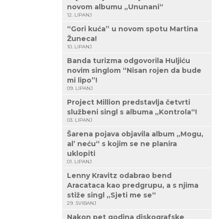
novom albumu „Ununani“
12. LIPANJ
“Gori kuća” u novom spotu Martina
Žuneca!
10. LIPANJ
Banda turizma odgovorila Huljiću
novim singlom “Nisan rojen da bude
mi lipo”!
09. LIPANJ
Project Million predstavlja četvrti
službeni singl s albuma „Kontrola“!
03. LIPANJ
Šarena pojava objavila album „Mogu,
al’ neću“ s kojim se ne planira
uklopiti
01. LIPANJ
Lenny Kravitz odabrao bend
Aracataca kao predgrupu, a s njima
stiže singl „Sjeti me se“
29. SVIBANJ
Nakon pet godina diskografske