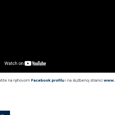
atite na njihovom
Facebook profilu
i na službenoj stranici
www.