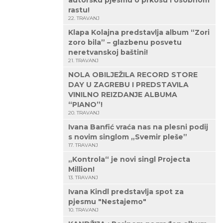
autorsku pjesmu o prkosu i osobnom
rastu!
22. TRAVANJ
Klapa Kolajna predstavlja album “Zori
zoro bila” – glazbenu posvetu
neretvanskoj baštini!
21. TRAVANJ
NOLA OBILJEŽILA RECORD STORE
DAY U ZAGREBU I PREDSTAVILA
VINILNO REIZDANJE ALBUMA
“PIANO”!
20. TRAVANJ
Ivana Banfić vraća nas na plesni podij
s novim singlom „Svemir pleše”
17. TRAVANJ
„Kontrola“ je novi singl Projecta
Million!
13. TRAVANJ
Ivana Kindl predstavlja spot za
pjesmu "Nestajemo"
10. TRAVANJ