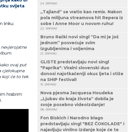
24. SRPANJ
tku svijeta
„Tajland“ se vratio kao remix. Nakon
pola milijuna streamova hit Repera iz
 linku:
sobe i Anne Moor u novom ruhu!
22. SRPANJ
Bruno Rački novi singl “Da mi je još
jednom” posvećuje svim
 nevjerojatne
izgubljenima i voljenima
 album.
21. SRPANJ
GLISTE predstavljaju novi singl
kako ovaj put
"Paprika": Viralni slovenski duo
a cjelokupna
donosi najotkačeniji okus ljeta i stiže
koji će to tek
na SHIP festival!
15. SRPANJ
Nova pjesma Jacquesa Houdeka
svim hrabrim
„Ljubav do kraja života“ dobila je
.
svoje posebno videoizdanje!
08. SRPANJ
Fon Biskich i Narodno blago
predstavljaju singl "BEZ ČOKOLADE" i
najavljuju vinilno izdanje koje će te