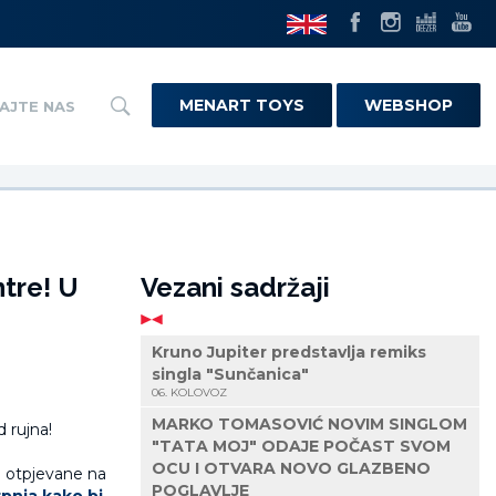
MENART TOYS
WEBSHOP
AJTE NAS
tre! U
Vezani sadržaji
Kruno Jupiter predstavlja remiks
singla "Sunčanica"
06. KOLOVOZ
MARKO TOMASOVIĆ NOVIM SINGLOM
"TATA MOJ" ODAJE POČAST SVOM
OCU I OTVARA NOVO GLAZBENO
u otpjevane na
POGLAVLJE
rpnja kako bi