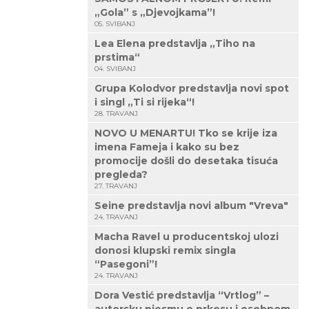
„Gola” s „Djevojkama”!
05. SVIBANJ
Lea Elena predstavlja „Tiho na
prstima“
04. SVIBANJ
Grupa Kolodvor predstavlja novi spot
i singl „Ti si rijeka“!
28. TRAVANJ
NOVO U MENARTU! Tko se krije iza
imena Fameja i kako su bez
promocije došli do desetaka tisuća
pregleda?
27. TRAVANJ
Seine predstavlja novi album "Vreva"
24. TRAVANJ
Macha Ravel u producentskoj ulozi
donosi klupski remix singla
“Pasegoni”!
24. TRAVANJ
Dora Vestić predstavlja “Vrtlog” –