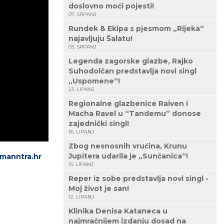
doslovno moći pojesti!
07. SRPANJ
Rundek & Ekipa s pjesmom „Rijeka“
najavljuju Šalatu!
03. SRPANJ
Legenda zagorske glazbe, Rajko
Suhodolčan predstavlja novi singl
„Uspomene“!
23. LIPANJ
Regionalne glazbenice Raiven i
Macha Ravel u “Tandemu” donose
zajednički singl!
16. LIPANJ
Zbog nesnosnih vrućina, Krunu
Jupitera udarila je „Sunčanica“!
manntra.hr
15. LIPANJ
Reper iz sobe predstavlja novi singl -
Moj život je san!
12. LIPANJ
Klinika Denisa Kataneca u
najmračnijem izdanju dosad na