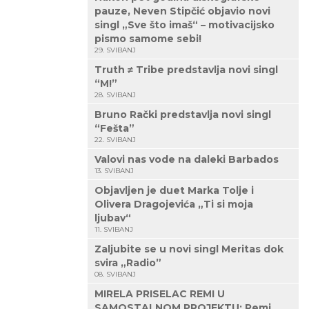
pauze, Neven Stipčić objavio novi
singl „Sve što imaš“ – motivacijsko
pismo samome sebi!
29. SVIBANJ
Truth ≠ Tribe predstavlja novi singl
“M!”
28. SVIBANJ
Bruno Rački predstavlja novi singl
“Fešta”
22. SVIBANJ
Valovi nas vode na daleki Barbados
13. SVIBANJ
Objavljen je duet Marka Tolje i
Olivera Dragojevića „Ti si moja
ljubav“
11. SVIBANJ
Zaljubite se u novi singl Meritas dok
svira „Radio”
08. SVIBANJ
MIRELA PRISELAC REMI U
SAMOSTALNOM PROJEKTU: Remi