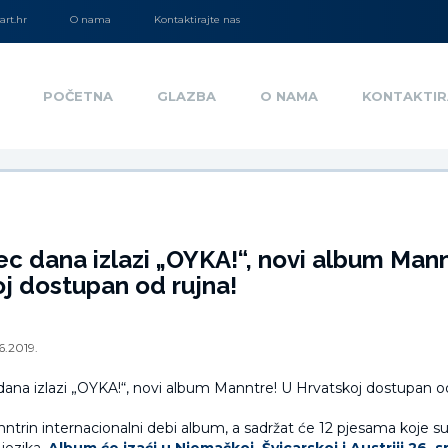
rt.hr
O nama
Kontaktirajte nas
POČETNA
GLAZBA
O NAMA
KONTAKTIR
c dana izlazi „OYKA!“, novi album Mann
j dostupan od rujna!
6.2019.
nntrin internacionalni debi album, a sadržat će 12 pjesama koje s
 jezika.
Album će izaći u Njemačkoj, Švicarskoj i Austriji 26. s