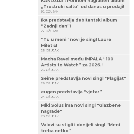
KANDŽIJA : Porinom nagrađen album
„Trostruki salto“ od danas u prodaji!
30. OŽUJAK
Ika predstavlja debitantski album
“Zadnji dan”!
27. OŽUJAK
“Tu u meni” novi je singl Laure
Miletić!
26. OŽUJAK
Macha Ravel među IMPALA “100
Artists to Watch” za 2026.!
26. OŽUJAK
Seine predstavlja novi singl "Plagijat"
26. OŽUJAK
eugen predstavlja “vjetar”
24. OŽUJAK
Miki Solus ima novi singl "Glazbene
nagrade"
20. OŽUJAK
Valovi su stigli i donijeli singl “Meni
treba netko”