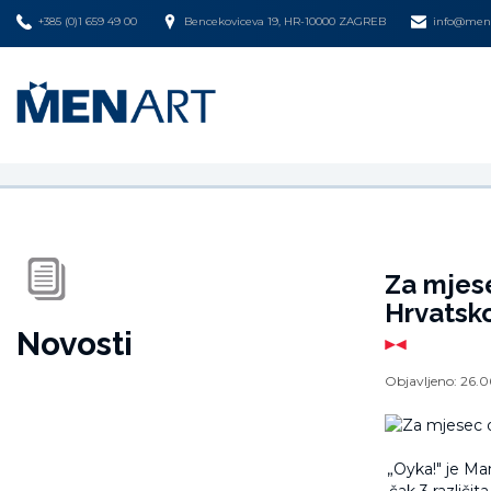
+385 (0)1 659 49 00
Bencekoviceva 19, HR-10000 ZAGREB
info@mena
Za mjese
Hrvatsko
Novosti
Objavljeno:
26.0
„Oyka!" je Ma
čak 3 različita