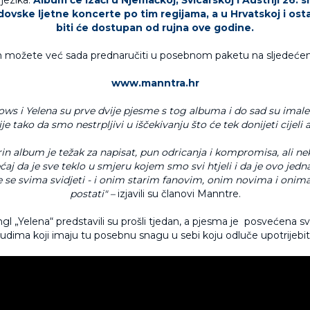
dovske ljetne koncerte po tim regijama, a u Hrvatskoj i osta
biti će dostupan od rujna ove godine.
možete već sada prednaručiti u posebnom paketu na sljedećem
www.manntra.hr
ows i Yelena su prve dvije pjesme s tog albuma i do sad su imale
je tako da smo nestrpljivi u iščekivanju što će tek donijeti cijeli
in album je težak za napisat, pun odricanja i kompromisa, ali ne
aj da je sve teklo u smjeru kojem smo svi htjeli i da je ovo jedn
će se svima svidjeti - i onim starim fanovim, onim novima i onima 
postati" –
izjavili su članovi Manntre.
ngl „Yelena“ predstavili su prošli tjedan, a pjesma je posvećena 
ljudima koji imaju tu posebnu snagu u sebi koju odluče upotrijebiti