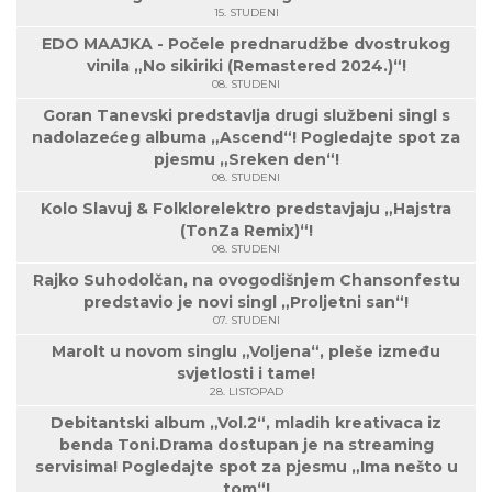
15. STUDENI
EDO MAAJKA - Počele prednarudžbe dvostrukog
vinila „No sikiriki (Remastered 2024.)“!
08. STUDENI
Goran Tanevski predstavlja drugi službeni singl s
nadolazećeg albuma „Ascend“! Pogledajte spot za
pjesmu „Sreken den“!
08. STUDENI
Kolo Slavuj & Folklorelektro predstavjaju „Hajstra
(TonZa Remix)“!
08. STUDENI
Rajko Suhodolčan, na ovogodišnjem Chansonfestu
predstavio je novi singl „Proljetni san“!
07. STUDENI
Marolt u novom singlu „Voljena“, pleše između
svjetlosti i tame!
28. LISTOPAD
Debitantski album „Vol.2“, mladih kreativaca iz
benda Toni.Drama dostupan je na streaming
servisima! Pogledajte spot za pjesmu „Ima nešto u
tom“!