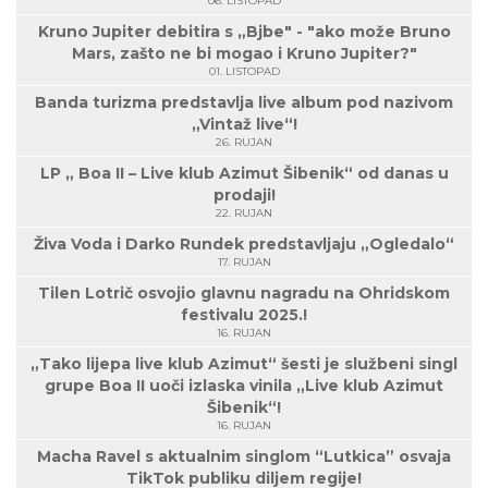
06. LISTOPAD
Kruno Jupiter debitira s „Bjbe" - "ako može Bruno
Mars, zašto ne bi mogao i Kruno Jupiter?"
01. LISTOPAD
Banda turizma predstavlja live album pod nazivom
„Vintaž live“!
26. RUJAN
LP „ Boa II – Live klub Azimut Šibenik“ od danas u
prodaji!
22. RUJAN
Živa Voda i Darko Rundek predstavljaju „Ogledalo“
17. RUJAN
Tilen Lotrič osvojio glavnu nagradu na Ohridskom
festivalu 2025.!
16. RUJAN
„Tako lijepa live klub Azimut“ šesti je službeni singl
grupe Boa II uoči izlaska vinila „Live klub Azimut
Šibenik“!
16. RUJAN
Macha Ravel s aktualnim singlom “Lutkica” osvaja
TikTok publiku diljem regije!