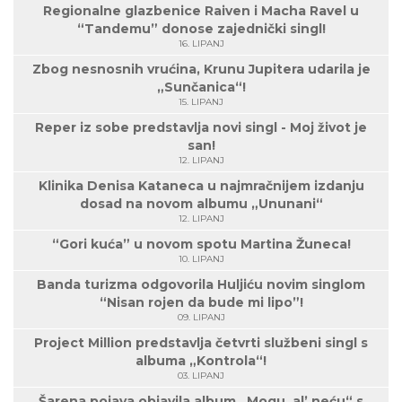
Regionalne glazbenice Raiven i Macha Ravel u
“Tandemu” donose zajednički singl!
16. LIPANJ
Zbog nesnosnih vrućina, Krunu Jupitera udarila je
„Sunčanica“!
15. LIPANJ
Reper iz sobe predstavlja novi singl - Moj život je
san!
12. LIPANJ
Klinika Denisa Kataneca u najmračnijem izdanju
dosad na novom albumu „Ununani“
12. LIPANJ
“Gori kuća” u novom spotu Martina Žuneca!
10. LIPANJ
Banda turizma odgovorila Huljiću novim singlom
“Nisan rojen da bude mi lipo”!
09. LIPANJ
Project Million predstavlja četvrti službeni singl s
albuma „Kontrola“!
03. LIPANJ
Šarena pojava objavila album „Mogu, al’ neću“ s