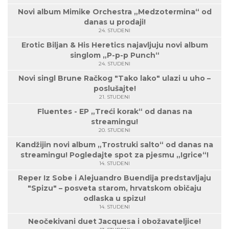
Novi album Mimike Orchestra „Medzotermina“ od
danas u prodaji!
24. STUDENI
Erotic Biljan & His Heretics najavljuju novi album
singlom „P-p-p Punch“
24. STUDENI
Novi singl Brune Račkog "Tako lako" ulazi u uho –
poslušajte!
21. STUDENI
Fluentes - EP „Treći korak“ od danas na
streamingu!
20. STUDENI
Kandžijin novi album „Trostruki salto“ od danas na
streamingu! Pogledajte spot za pjesmu „Igrice“!
14. STUDENI
Reper Iz Sobe i Alejuandro Buendija predstavljaju
"Spizu" – posveta starom, hrvatskom običaju
odlaska u spizu!
14. STUDENI
Neočekivani duet Jacquesa i obožavateljice!