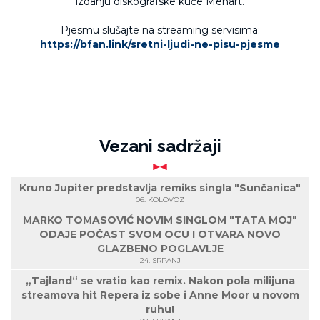
izdanju diskografske kuće Menart.
Pjesmu slušajte na streaming servisima:
https://bfan.link/sretni-ljudi-ne-pisu-pjesme
Vezani sadržaji
Kruno Jupiter predstavlja remiks singla "Sunčanica"
06. KOLOVOZ
MARKO TOMASOVIĆ NOVIM SINGLOM "TATA MOJ"
ODAJE POČAST SVOM OCU I OTVARA NOVO
GLAZBENO POGLAVLJE
24. SRPANJ
„Tajland“ se vratio kao remix. Nakon pola milijuna
streamova hit Repera iz sobe i Anne Moor u novom
ruhu!