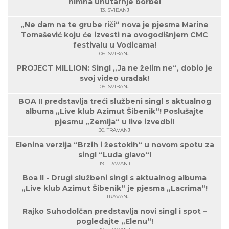
himna unutarnje borbe!
13. SVIBANJ
„Ne dam na te grube riči“ nova je pjesma Marine
Tomašević koju će izvesti na ovogodišnjem CMC
festivalu u Vodicama!
06. SVIBANJ
PROJECT MILLION: Singl „Ja ne želim ne“, dobio je
svoj video uradak!
05. SVIBANJ
BOA II predstavlja treći službeni singl s aktualnog
albuma „Live klub Azimut Šibenik“! Poslušajte
pjesmu „Zemlja“ u live izvedbi!
30. TRAVANJ
Elenina verzija “Brzih i žestokih“ u novom spotu za
singl “Luda glavo“!
19. TRAVANJ
Boa II - Drugi službeni singl s aktualnog albuma
„Live klub Azimut Šibenik“ je pjesma „Lacrima“!
11. TRAVANJ
Rajko Suhodolčan predstavlja novi singl i spot –
pogledajte „Elenu“!