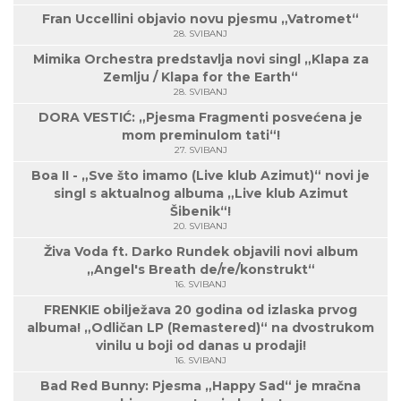
Fran Uccellini objavio novu pjesmu „Vatromet“
28. SVIBANJ
Mimika Orchestra predstavlja novi singl „Klapa za
Zemlju / Klapa for the Earth“
28. SVIBANJ
DORA VESTIĆ: „Pjesma Fragmenti posvećena je
mom preminulom tati“!
27. SVIBANJ
Boa II - „Sve što imamo (Live klub Azimut)“ novi je
singl s aktualnog albuma „Live klub Azimut
Šibenik“!
20. SVIBANJ
Živa Voda ft. Darko Rundek objavili novi album
„Angel's Breath de/re/konstrukt“
16. SVIBANJ
FRENKIE obilježava 20 godina od izlaska prvog
albuma! „Odličan LP (Remastered)“ na dvostrukom
vinilu u boji od danas u prodaji!
16. SVIBANJ
Bad Red Bunny: Pjesma „Happy Sad“ je mračna