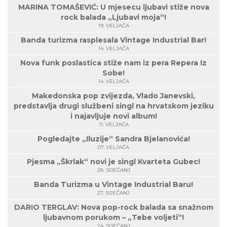
MARINA TOMAŠEVIĆ: U mjesecu ljubavi stiže nova
rock balada „Ljubavi moja“!
19. VELJAČA
Banda turizma rasplesala Vintage Industrial Bar!
14. VELJAČA
Nova funk poslastica stiže nam iz pera Repera Iz
Sobe!
14. VELJAČA
Makedonska pop zvijezda, Vlado Janevski,
predstavlja drugi službeni singl na hrvatskom jeziku
i najavljuje novi album!
11. VELJAČA
Pogledajte „Iluzije“ Sandra Bjelanovića!
07. VELJAČA
Pjesma „Škrlak“ novi je singl Kvarteta Gubec!
28. SIJEČANJ
Banda Turizma u Vintage Industrial Baru!
27. SIJEČANJ
DARIO TERGLAV: Nova pop-rock balada sa snažnom
ljubavnom porukom – „Tebe voljeti“!
24. SIJEČANJ