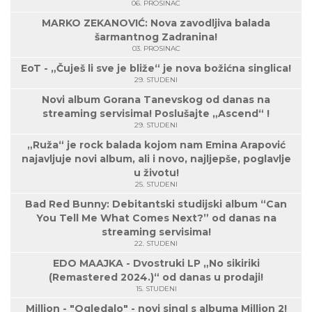
06. PROSINAC
MARKO ZEKANOVIĆ: Nova zavodljiva balada
šarmantnog Zadranina!
03. PROSINAC
EoT - „Čuješ li sve je bliže“ je nova božićna singlica!
29. STUDENI
Novi album Gorana Tanevskog od danas na
streaming servisima! Poslušajte „Ascend“ !
29. STUDENI
„Ruža“ je rock balada kojom nam Emina Arapović
najavljuje novi album, ali i novo, najljepše, poglavlje
u životu!
25. STUDENI
Bad Red Bunny: Debitantski studijski album “Can
You Tell Me What Comes Next?” od danas na
streaming servisima!
22. STUDENI
EDO MAAJKA - Dvostruki LP „No sikiriki
(Remastered 2024.)“ od danas u prodaji!
15. STUDENI
Million - "Ogledalo" - novi singl s albuma Million 2!