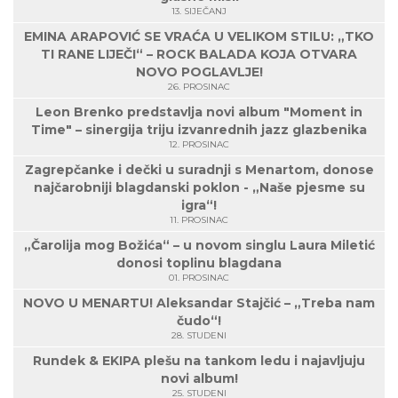
13. SIJEČANJ
EMINA ARAPOVIĆ SE VRAĆA U VELIKOM STILU: „TKO
TI RANE LIJEČI“ – ROCK BALADA KOJA OTVARA
NOVO POGLAVLJE!
26. PROSINAC
Leon Brenko predstavlja novi album "Moment in
Time" – sinergija triju izvanrednih jazz glazbenika
12. PROSINAC
Zagrepčanke i dečki u suradnji s Menartom, donose
najčarobniji blagdanski poklon - „Naše pjesme su
igra“!
11. PROSINAC
„Čarolija mog Božića“ – u novom singlu Laura Miletić
donosi toplinu blagdana
01. PROSINAC
NOVO U MENARTU! Aleksandar Stajčić – „Treba nam
čudo“!
28. STUDENI
Rundek & EKIPA plešu na tankom ledu i najavljuju
novi album!
25. STUDENI