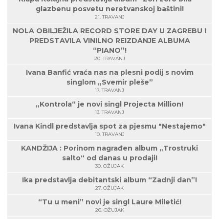
glazbenu posvetu neretvanskoj baštini!
21. TRAVANJ
NOLA OBILJEŽILA RECORD STORE DAY U ZAGREBU I
PREDSTAVILA VINILNO REIZDANJE ALBUMA
“PIANO”!
20. TRAVANJ
Ivana Banfić vraća nas na plesni podij s novim
singlom „Svemir pleše”
17. TRAVANJ
„Kontrola“ je novi singl Projecta Million!
13. TRAVANJ
Ivana Kindl predstavlja spot za pjesmu "Nestajemo"
10. TRAVANJ
KANDŽIJA : Porinom nagrađen album „Trostruki
salto“ od danas u prodaji!
30. OŽUJAK
Ika predstavlja debitantski album “Zadnji dan”!
27. OŽUJAK
“Tu u meni” novi je singl Laure Miletić!
26. OŽUJAK