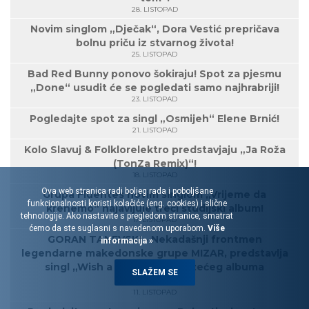
28. LISTOPAD
Novim singlom „Dječak“, Dora Vestić prepričava
bolnu priču iz stvarnog života!
25. LISTOPAD
Bad Red Bunny ponovo šokiraju! Spot za pjesmu
„Done“ usudit će se pogledati samo najhrabriji!
23. LISTOPAD
Pogledajte spot za singl „Osmijeh“ Elene Brnić!
21. LISTOPAD
Kolo Slavuj & Folklorelektro predstavjaju „Ja Roža
(TonZa Remix)“!
18. LISTOPAD
Ova web stranica radi boljeg rada i poboljšane
Grupa Fluentes novim singlom „Vrijeme da
funkcionalnosti koristi kolačiće (eng. cookies) i slične
krenemo“ najavljuje treći studijski album!
tehnologije. Ako nastavite s pregledom stranice, smatrat
17. LISTOPAD
ćemo da ste suglasni s navedenom uporabom.
Više
GORAN TANEVSKI - Nekadašnji frontmen
informacija »
legendarne makedonske grupe MIZAR, predstavlja
singl „Wish a man“ s nadolazećeg albuma
SLAŽEM SE
„Ascend“!
11. LISTOPAD