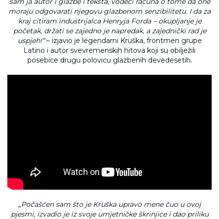
sam ja autor i glazbe i teksta, vodeći računa o tome da one
moraju odgovarati njegovu glazbenom senzibilitetu. I da za
kraj citiram industrijalca Henryja Forda – okupljanje je
početak, držati se zajedno je napredak, a zajednički rad je
uspjeh!“
– izjavio je legendarni Kruška, frontmen grupe
Latino i autor svevremenskih hitova koji su obilježili
posebice drugu polovicu glazbenih devedesetih.
„
Počašćen sam što je Kruška upravo mene čuo u ovoj
pjesmi, izvadio je iz svoje umjetničke škrinjice i dao priliku