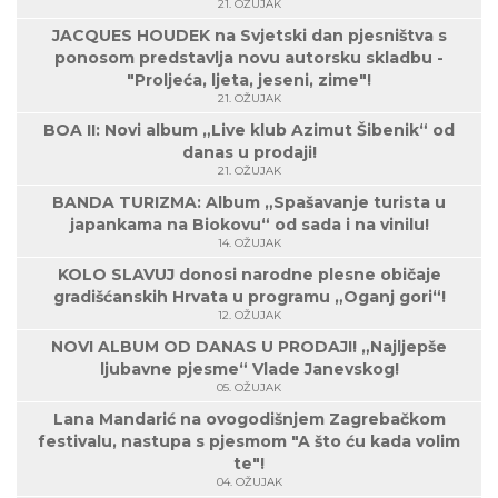
21. OŽUJAK
JACQUES HOUDEK na Svjetski dan pjesništva s
ponosom predstavlja novu autorsku skladbu -
"Proljeća, ljeta, jeseni, zime"!
21. OŽUJAK
BOA II: Novi album „Live klub Azimut Šibenik“ od
danas u prodaji!
21. OŽUJAK
BANDA TURIZMA: Album „Spašavanje turista u
japankama na Biokovu“ od sada i na vinilu!
14. OŽUJAK
KOLO SLAVUJ donosi narodne plesne običaje
gradišćanskih Hrvata u programu „Oganj gori“!
12. OŽUJAK
NOVI ALBUM OD DANAS U PRODAJI! „Najljepše
ljubavne pjesme“ Vlade Janevskog!
05. OŽUJAK
Lana Mandarić na ovogodišnjem Zagrebačkom
festivalu, nastupa s pjesmom "A što ću kada volim
te"!
04. OŽUJAK