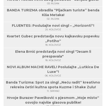
03. RUJAN
BANDA TURIZMA obradila “Pljačkam turiste” benda
Kiša Metaka!
02. RUJAN
FLUENTES: Poslušajte novi singl – „Horizonti“!
25. KOLOVOZ
Kvartet Gubec predstavlja novu kajkavsku popevku
„Potiho“
18. KOLOVOZ
Elena Brnić predstavlja novi singl "Jesam li
prespavala"
18. KOLOVOZ
NOVI ALBUM MACHE RAVEL! Poslušajte „Lutkica De
Luxe“!
06. KOLOVOZ
Banda Turizma: Spot za singl „Neću radit“ kreativno
rekreira četiri kultna spota Kuzme i Shake Zulu!
11. SRPANJ
Hrvoje Burazer Pavešković s pjesmom „Moje misto“
osvojio najviše glasova publike!