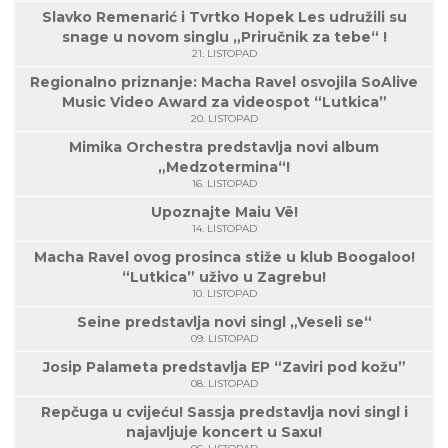
Slavko Remenarić i Tvrtko Hopek Les udružili su
snage u novom singlu „Priručnik za tebe“ !
21. LISTOPAD
Regionalno priznanje: Macha Ravel osvojila SoAlive
Music Video Award za videospot “Lutkica”
20. LISTOPAD
Mimika Orchestra predstavlja novi album
„Medzotermina“!
16. LISTOPAD
Upoznajte Maiu Vë!
14. LISTOPAD
Macha Ravel ovog prosinca stiže u klub Boogaloo!
“Lutkica” uživo u Zagrebu!
10. LISTOPAD
Seine predstavlja novi singl „Veseli se“
09. LISTOPAD
Josip Palameta predstavlja EP “Zaviri pod kožu”
08. LISTOPAD
Repčuga u cvijeću! Sassja predstavlja novi singl i
najavljuje koncert u Saxu!