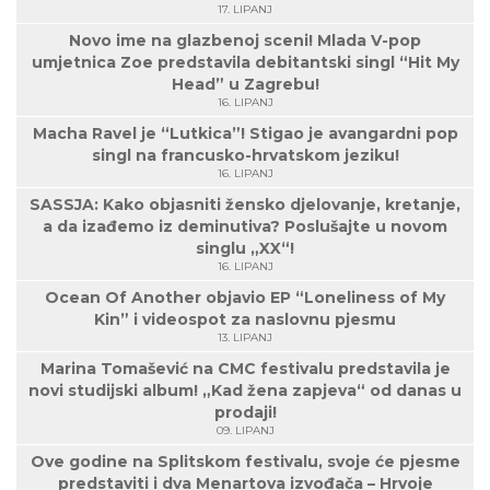
17. LIPANJ
Novo ime na glazbenoj sceni! Mlada V-pop
umjetnica Zoe predstavila debitantski singl “Hit My
Head” u Zagrebu!
16. LIPANJ
Macha Ravel je “Lutkica”! Stigao je avangardni pop
singl na francusko-hrvatskom jeziku!
16. LIPANJ
SASSJA: Kako objasniti žensko djelovanje, kretanje,
a da izađemo iz deminutiva? Poslušajte u novom
singlu „XX“!
16. LIPANJ
Ocean Of Another objavio EP “Loneliness of My
Kin” i videospot za naslovnu pjesmu
13. LIPANJ
Marina Tomašević na CMC festivalu predstavila je
novi studijski album! „Kad žena zapjeva“ od danas u
prodaji!
09. LIPANJ
Ove godine na Splitskom festivalu, svoje će pjesme
predstaviti i dva Menartova izvođača – Hrvoje