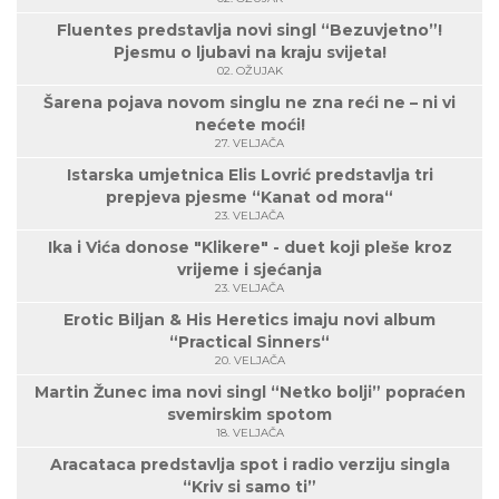
Fluentes predstavlja novi singl “Bezuvjetno”!
Pjesmu o ljubavi na kraju svijeta!
02. OŽUJAK
Šarena pojava novom singlu ne zna reći ne – ni vi
nećete moći!
27. VELJAČA
Istarska umjetnica Elis Lovrić predstavlja tri
prepjeva pjesme “Kanat od mora“
23. VELJAČA
Ika i Vića donose "Klikere" - duet koji pleše kroz
vrijeme i sjećanja
23. VELJAČA
Erotic Biljan & His Heretics imaju novi album
“Practical Sinners“
20. VELJAČA
Martin Žunec ima novi singl “Netko bolji” popraćen
svemirskim spotom
18. VELJAČA
Aracataca predstavlja spot i radio verziju singla
“Kriv si samo ti”