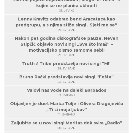
kojim se ne planira uklopiti
01. LIPANJ
Lenny Kravitz odabrao bend Aracataca kao
predgrupu, a s njima stiže singl „Sjeti me se“
29. SVIBANJ
Nakon pet godina diskografske pauze, Neven
Stipčić objavio novi singl „Sve što imaš“ –
motivacijsko pismo samome sebi!
29. SVIBANJ
Truth ≠ Tribe predstavlja novi singl “M!”
28. SVIBANJ
Bruno Rački predstavlja novi singl “Fešta”
22. SVIBANJ
Valovi nas vode na daleki Barbados
13. SVIBANJ
Objavljen je duet Marka Tolje i Olivera Dragojevića
„Ti si moja ljubav“
11. SVIBANJ
Zaljubite se u novi singl Meritas dok svira „Radio”
08. SVIBANJ