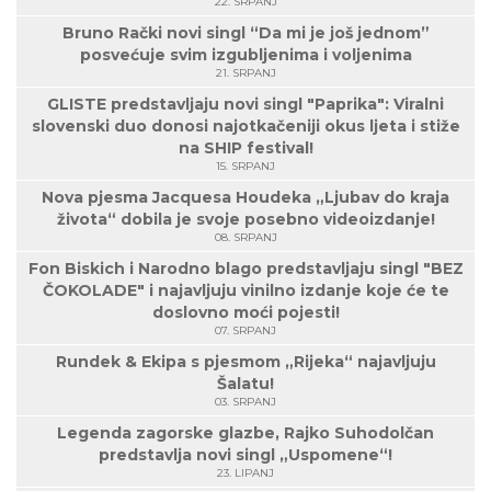
22. SRPANJ
Bruno Rački novi singl “Da mi je još jednom”
posvećuje svim izgubljenima i voljenima
21. SRPANJ
GLISTE predstavljaju novi singl "Paprika": Viralni
slovenski duo donosi najotkačeniji okus ljeta i stiže
na SHIP festival!
15. SRPANJ
Nova pjesma Jacquesa Houdeka „Ljubav do kraja
života“ dobila je svoje posebno videoizdanje!
08. SRPANJ
Fon Biskich i Narodno blago predstavljaju singl "BEZ
ČOKOLADE" i najavljuju vinilno izdanje koje će te
doslovno moći pojesti!
07. SRPANJ
Rundek & Ekipa s pjesmom „Rijeka“ najavljuju
Šalatu!
03. SRPANJ
Legenda zagorske glazbe, Rajko Suhodolčan
predstavlja novi singl „Uspomene“!
23. LIPANJ