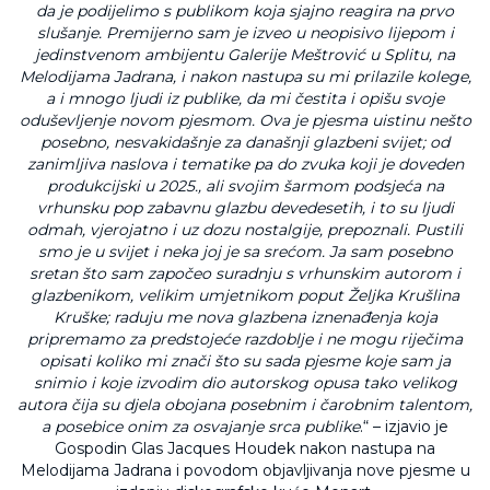
da je podijelimo s publikom koja sjajno reagira na prvo
slušanje. Premijerno sam je izveo u neopisivo lijepom i
jedinstvenom ambijentu Galerije Meštrović u Splitu, na
Melodijama Jadrana, i nakon nastupa su mi prilazile kolege,
a i mnogo ljudi iz publike, da mi čestita i opišu svoje
oduševljenje novom pjesmom. Ova je pjesma uistinu nešto
posebno, nesvakidašnje za današnji glazbeni svijet; od
zanimljiva naslova i tematike pa do zvuka koji je doveden
produkcijski u 2025., ali svojim šarmom podsjeća na
vrhunsku pop zabavnu glazbu devedesetih, i to su ljudi
odmah, vjerojatno i uz dozu nostalgije, prepoznali. Pustili
smo je u svijet i neka joj je sa srećom. Ja sam posebno
sretan što sam započeo suradnju s vrhunskim autorom i
glazbenikom, velikim umjetnikom poput Željka Krušlina
Kruške; raduju me nova glazbena iznenađenja koja
pripremamo za predstojeće razdoblje i ne mogu riječima
opisati koliko mi znači što su sada pjesme koje sam ja
snimio i koje izvodim dio autorskog opusa tako velikog
autora čija su djela obojana posebnim i čarobnim talentom,
a posebice onim za osvajanje srca publike
.“ – izjavio je
Gospodin Glas Jacques Houdek nakon nastupa na
Melodijama Jadrana i povodom objavljivanja nove pjesme u