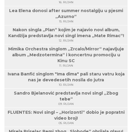
16. RUJAN
Lea Elena donosi after summer nostalgiju u pjesmi
„Azurno“
15. RUJAN
Nakon singla „Plan“ kojim je najavio novi album,
Kandžija predstavlja novi singl imena „Mate Rimac“!
12. RUJAN
Mimika Orchestra singlom „Zrcalo/Mirror“ najavljuje
album „Medzotermina“ i koncertnu promociju u
Kinu SC
11. RUJAN
Ivana Banfić singlom "Ima dima" pali staru vatru koja
nas je devedesetih nosila do jutra
10. RUJAN
Sandro Bjelanović predstavlja novi singl „Zbog
tebe“
09. RUJAN
FLUENTES: Novi singl – „Horizonti“ dobio je popratni
video broj!
05. RUJAN
Mirela Priselac Remi zbog „Slobode“ obrijala glavu!