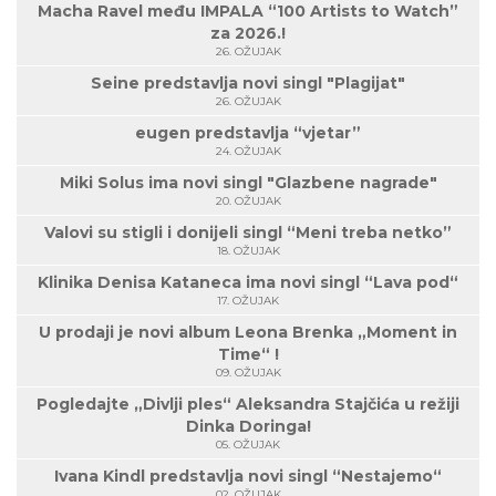
Macha Ravel među IMPALA “100 Artists to Watch”
za 2026.!
26. OŽUJAK
Seine predstavlja novi singl "Plagijat"
26. OŽUJAK
eugen predstavlja “vjetar”
24. OŽUJAK
Miki Solus ima novi singl "Glazbene nagrade"
20. OŽUJAK
Valovi su stigli i donijeli singl “Meni treba netko”
18. OŽUJAK
Klinika Denisa Kataneca ima novi singl “Lava pod“
17. OŽUJAK
U prodaji je novi album Leona Brenka „Moment in
Time“ !
09. OŽUJAK
Pogledajte „Divlji ples“ Aleksandra Stajčića u režiji
Dinka Doringa!
05. OŽUJAK
Ivana Kindl predstavlja novi singl “Nestajemo“
02. OŽUJAK