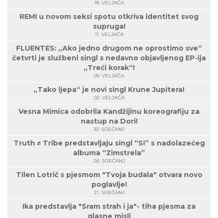
18. VELJAČA
REMI u novom seksi spotu otkriva identitet svog
supruga!
11. VELJAČA
FLUENTES: „Ako jedno drugom ne oprostimo sve“
četvrti je službeni singl s nedavno objavljenog EP-ija
„Treći korak“!
05. VELJAČA
„Tako ljepa“ je novi singl Krune Jupitera!
02. VELJAČA
Vesna Mimica odobrila Kandžijinu koreografiju za
nastup na Dori!
30. SIJEČANJ
Truth ≠ Tribe predstavljaju singl “S!” s nadolazećeg
albuma “Zimstrela”
26. SIJEČANJ
Tilen Lotrič s pjesmom "Tvoja budala" otvara novo
poglavlje!
21. SIJEČANJ
Ika predstavlja "Sram strah i ja"- tiha pjesma za
glasne misli