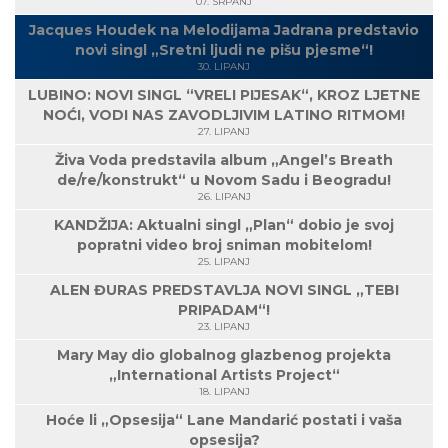
07. SRPANJ
Jacques Houdek na Melodijama Jadrana predstavio
novi singl „Sretni ljudi ne pišu pjesme“!
30. LIPANJ
LUBINO: NOVI SINGL “VRELI PIJESAK“, KROZ LJETNE
NOĆI, VODI NAS ZAVODLJIVIM LATINO RITMOM!
27. LIPANJ
Živa Voda predstavila album „Angel’s Breath
de/re/konstrukt“ u Novom Sadu i Beogradu!
26. LIPANJ
KANDŽIJA: Aktualni singl „Plan“ dobio je svoj
popratni video broj sniman mobitelom!
25. LIPANJ
ALEN ĐURAS PREDSTAVLJA NOVI SINGL „TEBI
PRIPADAM“!
23. LIPANJ
Mary May dio globalnog glazbenog projekta
„International Artists Project“
18. LIPANJ
Hoće li „Opsesija“ Lane Mandarić postati i vaša
opsesija?