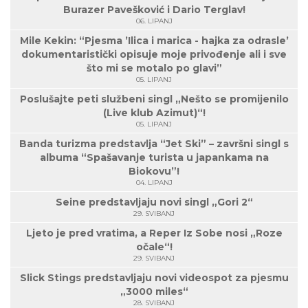
Burazer Pavešković i Dario Terglav!
06. LIPANJ
Mile Kekin: “Pjesma ’Ilica i marica - hajka za odrasle’
dokumentaristički opisuje moje privođenje ali i sve
što mi se motalo po glavi”
05. LIPANJ
Poslušajte peti službeni singl „Nešto se promijenilo
(Live klub Azimut)“!
05. LIPANJ
Banda turizma predstavlja “Jet Ski” – završni singl s
albuma “Spašavanje turista u japankama na
Biokovu”!
04. LIPANJ
Seine predstavljaju novi singl „Gori 2“
29. SVIBANJ
Ljeto je pred vratima, a Reper Iz Sobe nosi „Roze
očale“!
29. SVIBANJ
Slick Stings predstavljaju novi videospot za pjesmu
„3000 miles“
28. SVIBANJ