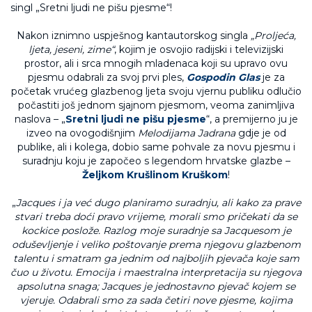
Nakon iznimno uspješnog kantautorskog singla
„Proljeća,
ljeta, jeseni, zime“
, kojim je osvojio radijski i televizijski
prostor, ali i srca mnogih mladenaca koji su upravo ovu
pjesmu odabrali za svoj prvi ples,
Gospodin Glas
je za
početak vrućeg glazbenog ljeta svoju vjernu publiku odlučio
počastiti još jednom sjajnom pjesmom, veoma zanimljiva
naslova – „
Sretni ljudi ne pišu pjesme
“, a premijerno ju je
izveo na ovogodišnjim
Melodijama Jadrana
gdje je od
publike, ali i kolega, dobio same pohvale za novu pjesmu i
suradnju koju je započeo s legendom hrvatske glazbe –
Željkom Krušlinom Kruškom
!
„
Jacques i ja već dugo planiramo suradnju, ali kako za prave
stvari treba doći pravo vrijeme, morali smo pričekati da se
kockice poslože. Razlog moje suradnje sa Jacquesom je
oduševljenje i veliko poštovanje prema njegovu glazbenom
talentu i smatram ga jednim od najboljih pjevača koje sam
čuo u životu. Emocija i maestralna interpretacija su njegova
apsolutna snaga; Jacques je jednostavno pjevač kojem se
vjeruje. Odabrali smo za sada četiri nove pjesme, kojima