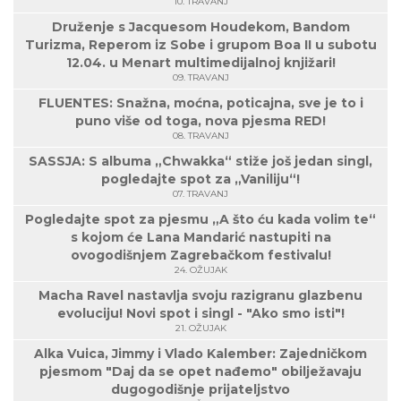
10. TRAVANJ
Druženje s Jacquesom Houdekom, Bandom
Turizma, Reperom iz Sobe i grupom Boa II u subotu
12.04. u Menart multimedijalnoj knjižari!
09. TRAVANJ
FLUENTES: Snažna, moćna, poticajna, sve je to i
puno više od toga, nova pjesma RED!
08. TRAVANJ
SASSJA: S albuma „Chwakka“ stiže još jedan singl,
pogledajte spot za „Vaniliju“!
07. TRAVANJ
Pogledajte spot za pjesmu „A što ću kada volim te“
s kojom će Lana Mandarić nastupiti na
ovogodišnjem Zagrebačkom festivalu!
24. OŽUJAK
Macha Ravel nastavlja svoju razigranu glazbenu
evoluciju! Novi spot i singl - "Ako smo isti"!
21. OŽUJAK
Alka Vuica, Jimmy i Vlado Kalember: Zajedničkom
pjesmom "Daj da se opet nađemo" obilježavaju
dugogodišnje prijateljstvo