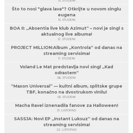
13. STUDENI
Što to nosi "glava lava"? Otkrijte u novom singlu
eugena
13. STUDENI
BOA II: „Absentia live klub Azimut“ – novi je singl s
aktualnog live albuma!
12. STUDENI
PROJECT MILLION:Album „Kontrola“ od danas na
streaming servisima!
11. STUDENI
Voland Le Mat predstavlja novi singl „Kad
odrastem“
06. STUDENI
“Maxon Universal” — kultni album, splitske grupe
TBF, konačno na dvostrukom vinilu!
05. STUDENI
Macha Ravel iznenadila fanove za Halloween!
31. LISTOPAD
SASSJA: Novi EP „Instant Luksuz“ od danas na
streaming servisima!
22. LISTOPAD