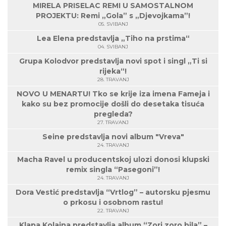
MIRELA PRISELAC REMI U SAMOSTALNOM
PROJEKTU: Remi „Gola” s „Djevojkama”!
05. SVIBANJ
Lea Elena predstavlja „Tiho na prstima“
04. SVIBANJ
Grupa Kolodvor predstavlja novi spot i singl „Ti si
rijeka“!
28. TRAVANJ
NOVO U MENARTU! Tko se krije iza imena Fameja i
kako su bez promocije došli do desetaka tisuća
pregleda?
27. TRAVANJ
Seine predstavlja novi album "Vreva"
24. TRAVANJ
Macha Ravel u producentskoj ulozi donosi klupski
remix singla “Pasegoni”!
24. TRAVANJ
Dora Vestić predstavlja “Vrtlog” – autorsku pjesmu
o prkosu i osobnom rastu!
22. TRAVANJ
Klapa Kolajna predstavlja album “Zori zoro bila” –