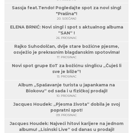
Sassja feat.Tendo! Pogledajte spot za novi singl
"Prašina"!
20. SIJEČANJ
ELENA BRNIĆ: Novi singl i spot s aktualnog albuma
“SAN“ !
26. PROSINAC
Rajko Suhodolčan, dvije stare božićne pjesme,
osvježio je prekrasnim blagdanskim spotovima!
17. PROSINAC
Novi spot grupe EoT za božićnu singlicu „Čuješ li
sve je bliže“!
13. PROSINAC
Album „Spašavanje turista u japankama na
Biokovu“ od sada i u fizičkoj prodaji!
10. PROSINAC
Jacques Houdek: „Pjesma života“ dobila je svoj
popratni spot!
09. PROSINAC
Jacques Houdek: Najveći hitovi karijere na jednom
albumu! „Lisinski Live“ od danas u prodaji!