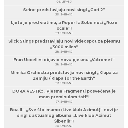
04. LIPANJ
Seine predstavljaju novi singl „Gori 2“
29. SVIBANJ
Ljeto je pred vratima, a Reper Iz Sobe nosi „Roze
očale“!
29. SVIBANJ
Slick Stings predstavljaju novi videospot za pjesmu
„3000 miles“
28. SVIBANJ
Fran Uccellini objavio novu pjesmu „Vatromet“
28. SVIBANJ
Mimika Orchestra predstavlja novi singl „Klapa za
Zemlju / Klapa for the Earth“
28. SVIBANJ
DORA VESTIĆ: „Pjesma Fragmenti posvećena je
mom preminulom tati“!
27. SVIBANJ
Boa II - „Sve što imamo (Live klub Azimut)“ novi je
singl s aktualnog albuma „Live klub Azimut
Šibenik“!
20. SVIBANJ