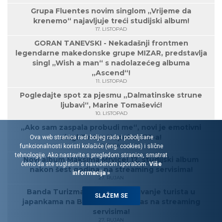
Grupa Fluentes novim singlom „Vrijeme da
krenemo“ najavljuje treći studijski album!
17. LISTOPAD
GORAN TANEVSKI - Nekadašnji frontmen
legendarne makedonske grupe MIZAR, predstavlja
singl „Wish a man“ s nadolazećeg albuma
„Ascend“!
11. LISTOPAD
Pogledajte spot za pjesmu „Dalmatinske strune
ljubavi“, Marine Tomašević!
10. LISTOPAD
„Ako sam zaspala probudi me“, novi je emotivni
singl Tvrtka Hopeka LES-a!
Ova web stranica radi boljeg rada i poboljšane
30. RUJAN
funkcionalnosti koristi kolačiće (eng. cookies) i slične
tehnologije. Ako nastavite s pregledom stranice, smatrat
Novi album Maksima Mrvice! 12. studijski album
ćemo da ste suglasni s navedenom uporabom.
Više
nakon šest godina, na streaming servisima!
informacija »
27. RUJAN
Banda Turizma: Album „Spašavanje turista u
SLAŽEM SE
japankama na Biokovu“ od danas na streaming
servisima!
27. RUJAN