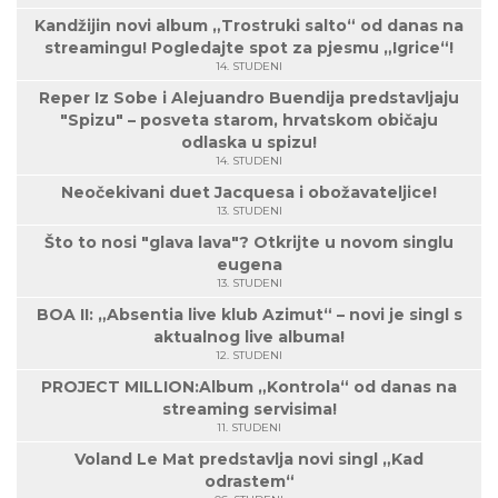
Kandžijin novi album „Trostruki salto“ od danas na
streamingu! Pogledajte spot za pjesmu „Igrice“!
14. STUDENI
Reper Iz Sobe i Alejuandro Buendija predstavljaju
"Spizu" – posveta starom, hrvatskom običaju
odlaska u spizu!
14. STUDENI
Neočekivani duet Jacquesa i obožavateljice!
13. STUDENI
Što to nosi "glava lava"? Otkrijte u novom singlu
eugena
13. STUDENI
BOA II: „Absentia live klub Azimut“ – novi je singl s
aktualnog live albuma!
12. STUDENI
PROJECT MILLION:Album „Kontrola“ od danas na
streaming servisima!
11. STUDENI
Voland Le Mat predstavlja novi singl „Kad
odrastem“