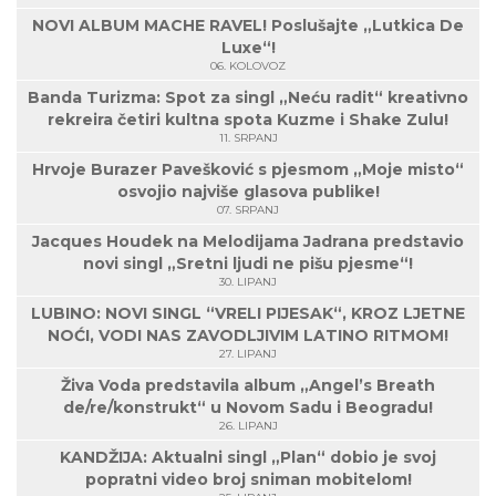
NOVI ALBUM MACHE RAVEL! Poslušajte „Lutkica De
Luxe“!
06. KOLOVOZ
Banda Turizma: Spot za singl „Neću radit“ kreativno
rekreira četiri kultna spota Kuzme i Shake Zulu!
11. SRPANJ
Hrvoje Burazer Pavešković s pjesmom „Moje misto“
osvojio najviše glasova publike!
07. SRPANJ
Jacques Houdek na Melodijama Jadrana predstavio
novi singl „Sretni ljudi ne pišu pjesme“!
30. LIPANJ
LUBINO: NOVI SINGL “VRELI PIJESAK“, KROZ LJETNE
NOĆI, VODI NAS ZAVODLJIVIM LATINO RITMOM!
27. LIPANJ
Živa Voda predstavila album „Angel’s Breath
de/re/konstrukt“ u Novom Sadu i Beogradu!
26. LIPANJ
KANDŽIJA: Aktualni singl „Plan“ dobio je svoj
popratni video broj sniman mobitelom!