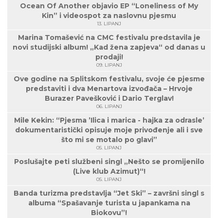
Ocean Of Another objavio EP “Loneliness of My
Kin” i videospot za naslovnu pjesmu
13. LIPANJ
Marina Tomašević na CMC festivalu predstavila je
novi studijski album! „Kad žena zapjeva“ od danas u
prodaji!
09. LIPANJ
Ove godine na Splitskom festivalu, svoje će pjesme
predstaviti i dva Menartova izvođača – Hrvoje
Burazer Pavešković i Dario Terglav!
06. LIPANJ
Mile Kekin: “Pjesma ’Ilica i marica - hajka za odrasle’
dokumentaristički opisuje moje privođenje ali i sve
što mi se motalo po glavi”
05. LIPANJ
Poslušajte peti službeni singl „Nešto se promijenilo
(Live klub Azimut)“!
05. LIPANJ
Banda turizma predstavlja “Jet Ski” – završni singl s
albuma “Spašavanje turista u japankama na
Biokovu”!