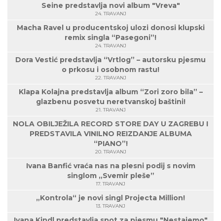
Seine predstavlja novi album "Vreva"
24. TRAVANJ
Macha Ravel u producentskoj ulozi donosi klupski
remix singla “Pasegoni”!
24. TRAVANJ
Dora Vestić predstavlja “Vrtlog” – autorsku pjesmu
o prkosu i osobnom rastu!
22. TRAVANJ
Klapa Kolajna predstavlja album “Zori zoro bila” –
glazbenu posvetu neretvanskoj baštini!
21. TRAVANJ
NOLA OBILJEŽILA RECORD STORE DAY U ZAGREBU I
PREDSTAVILA VINILNO REIZDANJE ALBUMA
“PIANO”!
20. TRAVANJ
Ivana Banfić vraća nas na plesni podij s novim
singlom „Svemir pleše”
17. TRAVANJ
„Kontrola“ je novi singl Projecta Million!
13. TRAVANJ
Ivana Kindl predstavlja spot za pjesmu "Nestajemo"