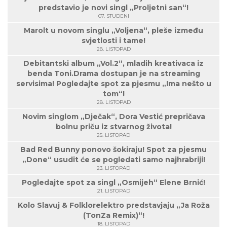
predstavio je novi singl „Proljetni san“!
07. STUDENI
Marolt u novom singlu „Voljena“, pleše između
svjetlosti i tame!
28. LISTOPAD
Debitantski album „Vol.2“, mladih kreativaca iz
benda Toni.Drama dostupan je na streaming
servisima! Pogledajte spot za pjesmu „Ima nešto u
tom“!
28. LISTOPAD
Novim singlom „Dječak“, Dora Vestić prepričava
bolnu priču iz stvarnog života!
25. LISTOPAD
Bad Red Bunny ponovo šokiraju! Spot za pjesmu
„Done“ usudit će se pogledati samo najhrabriji!
23. LISTOPAD
Pogledajte spot za singl „Osmijeh“ Elene Brnić!
21. LISTOPAD
Kolo Slavuj & Folklorelektro predstavjaju „Ja Roža
(TonZa Remix)“!
18. LISTOPAD