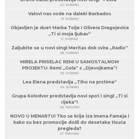
22. SVIBANJ
Valovi nas vode na daleki Barbados
13. SVIBANJ
Objavljen je duet Marka Tolje i Olivera Dragojevića
„Ti si moja ljubav“
11. SVIBANJ
Zaljubite se u novi singl Meritas dok svira „Radio”
08. SVIBANJ
MIRELA PRISELAC REMI U SAMOSTALNOM
PROJEKTU: Remi „Gola” s „Djevojkama”!
05. SVIBANJ
Lea Elena predstavlja „Tiho na prstima“
04. SVIBANJ
Grupa Kolodvor predstavlja novi spot i singl „Ti si
rijeka“!
28. TRAVANJ
NOVO U MENARTU! Tko se krije iza imena Fameja i
kako su bez promocije došli do desetaka tisuća
pregleda?
27. TRAVANJ