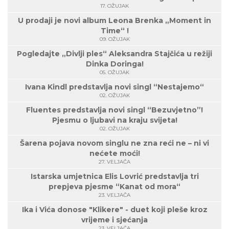
17. OŽUJAK
U prodaji je novi album Leona Brenka „Moment in
Time“ !
09. OŽUJAK
Pogledajte „Divlji ples“ Aleksandra Stajčića u režiji
Dinka Doringa!
05. OŽUJAK
Ivana Kindl predstavlja novi singl “Nestajemo“
02. OŽUJAK
Fluentes predstavlja novi singl “Bezuvjetno”!
Pjesmu o ljubavi na kraju svijeta!
02. OŽUJAK
Šarena pojava novom singlu ne zna reći ne – ni vi
nećete moći!
27. VELJAČA
Istarska umjetnica Elis Lovrić predstavlja tri
prepjeva pjesme “Kanat od mora“
23. VELJAČA
Ika i Vića donose "Klikere" - duet koji pleše kroz
vrijeme i sjećanja
23. VELJAČA