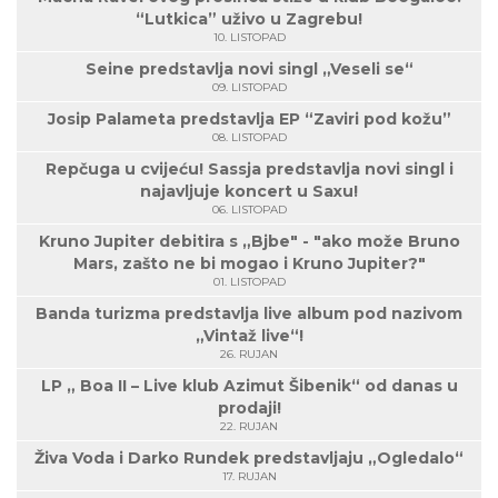
“Lutkica” uživo u Zagrebu!
10. LISTOPAD
Seine predstavlja novi singl „Veseli se“
09. LISTOPAD
Josip Palameta predstavlja EP “Zaviri pod kožu”
08. LISTOPAD
Repčuga u cvijeću! Sassja predstavlja novi singl i
najavljuje koncert u Saxu!
06. LISTOPAD
Kruno Jupiter debitira s „Bjbe" - "ako može Bruno
Mars, zašto ne bi mogao i Kruno Jupiter?"
01. LISTOPAD
Banda turizma predstavlja live album pod nazivom
„Vintaž live“!
26. RUJAN
LP „ Boa II – Live klub Azimut Šibenik“ od danas u
prodaji!
22. RUJAN
Živa Voda i Darko Rundek predstavljaju „Ogledalo“
17. RUJAN