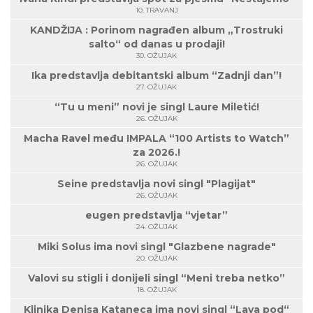
10. TRAVANJ
KANDŽIJA : Porinom nagrađen album „Trostruki
salto“ od danas u prodaji!
30. OŽUJAK
Ika predstavlja debitantski album “Zadnji dan”!
27. OŽUJAK
“Tu u meni” novi je singl Laure Miletić!
26. OŽUJAK
Macha Ravel među IMPALA “100 Artists to Watch”
za 2026.!
26. OŽUJAK
Seine predstavlja novi singl "Plagijat"
26. OŽUJAK
eugen predstavlja “vjetar”
24. OŽUJAK
Miki Solus ima novi singl "Glazbene nagrade"
20. OŽUJAK
Valovi su stigli i donijeli singl “Meni treba netko”
18. OŽUJAK
Klinika Denisa Kataneca ima novi singl “Lava pod“