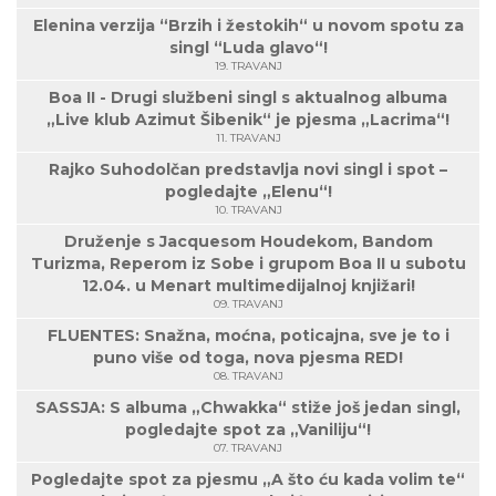
Elenina verzija “Brzih i žestokih“ u novom spotu za
singl “Luda glavo“!
19. TRAVANJ
Boa II - Drugi službeni singl s aktualnog albuma
„Live klub Azimut Šibenik“ je pjesma „Lacrima“!
11. TRAVANJ
Rajko Suhodolčan predstavlja novi singl i spot –
pogledajte „Elenu“!
10. TRAVANJ
Druženje s Jacquesom Houdekom, Bandom
Turizma, Reperom iz Sobe i grupom Boa II u subotu
12.04. u Menart multimedijalnoj knjižari!
09. TRAVANJ
FLUENTES: Snažna, moćna, poticajna, sve je to i
puno više od toga, nova pjesma RED!
08. TRAVANJ
SASSJA: S albuma „Chwakka“ stiže još jedan singl,
pogledajte spot za „Vaniliju“!
07. TRAVANJ
Pogledajte spot za pjesmu „A što ću kada volim te“