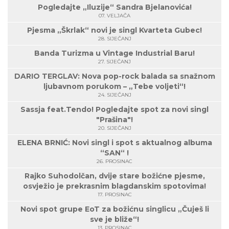
Pogledajte „Iluzije“ Sandra Bjelanovića!
07. VELJAČA
Pjesma „Škrlak“ novi je singl Kvarteta Gubec!
28. SIJEČANJ
Banda Turizma u Vintage Industrial Baru!
27. SIJEČANJ
DARIO TERGLAV: Nova pop-rock balada sa snažnom
ljubavnom porukom – „Tebe voljeti“!
24. SIJEČANJ
Sassja feat.Tendo! Pogledajte spot za novi singl
"Prašina"!
20. SIJEČANJ
ELENA BRNIĆ: Novi singl i spot s aktualnog albuma
“SAN“ !
26. PROSINAC
Rajko Suhodolčan, dvije stare božićne pjesme,
osvježio je prekrasnim blagdanskim spotovima!
17. PROSINAC
Novi spot grupe EoT za božićnu singlicu „Čuješ li
sve je bliže“!
13. PROSINAC