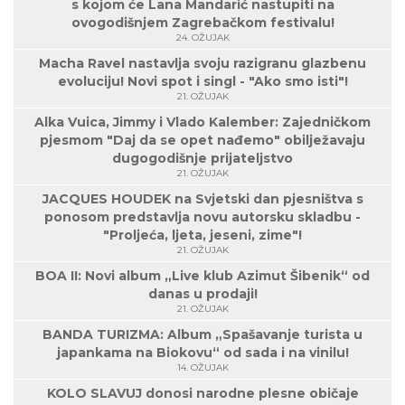
s kojom će Lana Mandarić nastupiti na
ovogodišnjem Zagrebačkom festivalu!
24. OŽUJAK
Macha Ravel nastavlja svoju razigranu glazbenu
evoluciju! Novi spot i singl - "Ako smo isti"!
21. OŽUJAK
Alka Vuica, Jimmy i Vlado Kalember: Zajedničkom
pjesmom "Daj da se opet nađemo" obilježavaju
dugogodišnje prijateljstvo
21. OŽUJAK
JACQUES HOUDEK na Svjetski dan pjesništva s
ponosom predstavlja novu autorsku skladbu -
"Proljeća, ljeta, jeseni, zime"!
21. OŽUJAK
BOA II: Novi album „Live klub Azimut Šibenik“ od
danas u prodaji!
21. OŽUJAK
BANDA TURIZMA: Album „Spašavanje turista u
japankama na Biokovu“ od sada i na vinilu!
14. OŽUJAK
KOLO SLAVUJ donosi narodne plesne običaje