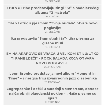
30. SIJEČANJ
Truth ≠ Tribe predstavljaju singl “S!” s nadolazećeg
albuma “Zimstrela”
26. SIJEČANJ
Tilen Lotrič s pjesmom "Tvoja budala" otvara novo
poglavlje!
21. SIJEČANJ
Ika predstavlja "Sram strah i ja"- tiha pjesma za
glasne misli
13. SIJEČANJ
EMINA ARAPOVIĆ SE VRAĆA U VELIKOM STILU: „TKO
TI RANE LIJEČI“ – ROCK BALADA KOJA OTVARA
NOVO POGLAVLJE!
26. PROSINAC
Leon Brenko predstavlja novi album "Moment in
Time" – sinergija triju izvanrednih jazz glazbenika
12. PROSINAC
Zagrepčanke i dečki u suradnji s Menartom, donose
najčarobniji blagdanski poklon - „Naše pjesme su
igra“!
11. PROSINAC