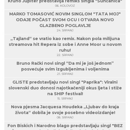
Kruno Jupiter predstavlja remiks singla "Sunčanica"
06. KOLOVOZ
MARKO TOMASOVIĆ NOVIM SINGLOM "TATA MOJ"
ODAJE POČAST SVOM OCU I OTVARA NOVO
GLAZBENO POGLAVLJE
24. SRPANJ
„Tajland“ se vratio kao remix. Nakon pola milijuna
streamova hit Repera iz sobe i Anne Moor u novom
ruhu!
22. SRPANJ
Bruno Rački novi singl “Da mi je još jednom”
posvećuje svim izgubljenima i voljenima
21. SRPANJ
GLISTE predstavljaju novi singl "Paprika": Viralni
slovenski duo donosi najotkačeniji okus ljeta i stiže
na SHIP festival!
15. SRPANJ
Nova pjesma Jacquesa Houdeka „Ljubav do kraja
života“ dobila je svoje posebno videoizdanje!
08. SRPANJ
Fon Biskich i Narodno blago predstavljaju singl "BEZ