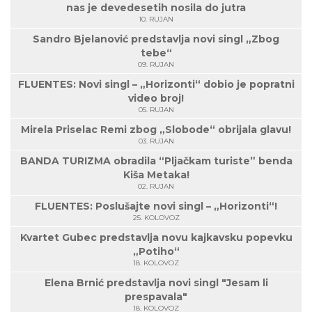
nas je devedesetih nosila do jutra
10. RUJAN
Sandro Bjelanović predstavlja novi singl „Zbog
tebe“
09. RUJAN
FLUENTES: Novi singl – „Horizonti“ dobio je popratni
video broj!
05. RUJAN
Mirela Priselac Remi zbog „Slobode“ obrijala glavu!
03. RUJAN
BANDA TURIZMA obradila “Pljačkam turiste” benda
Kiša Metaka!
02. RUJAN
FLUENTES: Poslušajte novi singl – „Horizonti“!
25. KOLOVOZ
Kvartet Gubec predstavlja novu kajkavsku popevku
„Potiho“
18. KOLOVOZ
Elena Brnić predstavlja novi singl "Jesam li
prespavala"
18. KOLOVOZ