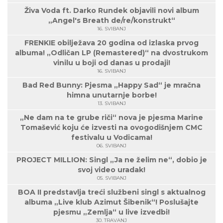
Živa Voda ft. Darko Rundek objavili novi album
„Angel's Breath de/re/konstrukt“
16. SVIBANJ
FRENKIE obilježava 20 godina od izlaska prvog
albuma! „Odličan LP (Remastered)“ na dvostrukom
vinilu u boji od danas u prodaji!
16. SVIBANJ
Bad Red Bunny: Pjesma „Happy Sad“ je mračna
himna unutarnje borbe!
13. SVIBANJ
„Ne dam na te grube riči“ nova je pjesma Marine
Tomašević koju će izvesti na ovogodišnjem CMC
festivalu u Vodicama!
06. SVIBANJ
PROJECT MILLION: Singl „Ja ne želim ne“, dobio je
svoj video uradak!
05. SVIBANJ
BOA II predstavlja treći službeni singl s aktualnog
albuma „Live klub Azimut Šibenik“! Poslušajte
pjesmu „Zemlja“ u live izvedbi!
30. TRAVANJ