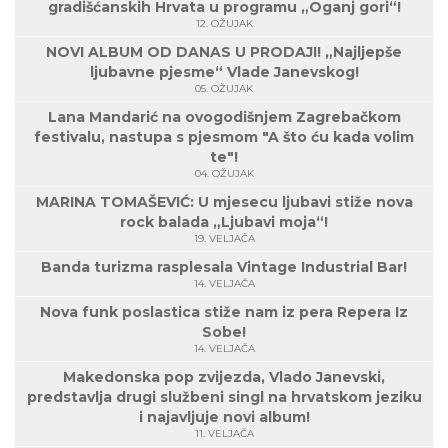
gradišćanskih Hrvata u programu „Oganj gori“!
12. OŽUJAK
NOVI ALBUM OD DANAS U PRODAJI! „Najljepše
ljubavne pjesme“ Vlade Janevskog!
05. OŽUJAK
Lana Mandarić na ovogodišnjem Zagrebačkom
festivalu, nastupa s pjesmom "A što ću kada volim
te"!
04. OŽUJAK
MARINA TOMAŠEVIĆ: U mjesecu ljubavi stiže nova
rock balada „Ljubavi moja“!
19. VELJAČA
Banda turizma rasplesala Vintage Industrial Bar!
14. VELJAČA
Nova funk poslastica stiže nam iz pera Repera Iz
Sobe!
14. VELJAČA
Makedonska pop zvijezda, Vlado Janevski,
predstavlja drugi službeni singl na hrvatskom jeziku
i najavljuje novi album!
11. VELJAČA