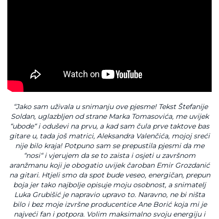
“Jako sam uživala u snimanju ove pjesme! Tekst Štefanije
Soldan, uglazbljen od strane Marka Tomasovića, me uvijek
“ubode“ i oduševi na prvu, a kad sam čula prve taktove bas
gitare u, tada još matrici, Aleksandra Valenčića, mojoj sreći
nije bilo kraja! Potpuno sam se prepustila pjesmi da me
“nosi“ i vjerujem da se to zaista i osjeti u završnom
aranžmanu koji je obogatio uvijek čaroban Emir Grozdanić
na gitari. Htjeli smo da spot bude veseo, energičan, prepun
boja jer tako najbolje opisuje moju osobnost, a snimatelj
Luka Grubišić je napravio upravo to. Naravno, ne bi ništa
bilo i bez moje izvršne producentice Ane Borić koja mi je
najveći fan i potpora. Volim maksimalno svoju energiju i