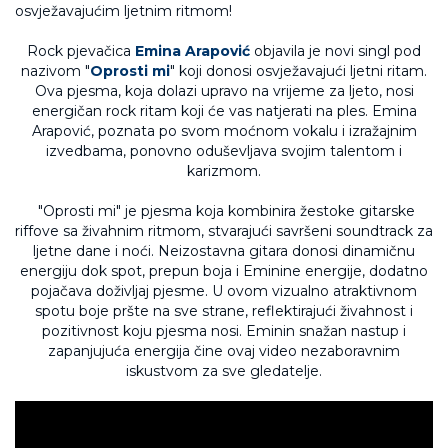
Rock pjevačica
Emina Arapović
objavila je novi singl pod
nazivom "
Oprosti mi
" koji donosi osvježavajući ljetni ritam.
Ova pjesma, koja dolazi upravo na vrijeme za ljeto, nosi
energičan rock ritam koji će vas natjerati na ples. Emina
Arapović, poznata po svom moćnom vokalu i izražajnim
izvedbama, ponovno oduševljava svojim talentom i
karizmom.
"Oprosti mi" je pjesma koja kombinira žestoke gitarske
riffove sa živahnim ritmom, stvarajući savršeni soundtrack za
ljetne dane i noći. Neizostavna gitara donosi dinamičnu
energiju dok spot, prepun boja i Eminine energije, dodatno
pojačava doživljaj pjesme. U ovom vizualno atraktivnom
spotu boje pršte na sve strane, reflektirajući živahnost i
pozitivnost koju pjesma nosi. Eminin snažan nastup i
zapanjujuća energija čine ovaj video nezaboravnim
iskustvom za sve gledatelje.