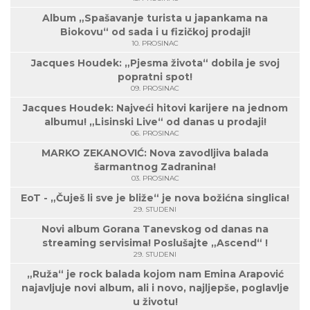
Album „Spašavanje turista u japankama na
Biokovu“ od sada i u fizičkoj prodaji!
10. PROSINAC
Jacques Houdek: „Pjesma života“ dobila je svoj
popratni spot!
09. PROSINAC
Jacques Houdek: Najveći hitovi karijere na jednom
albumu! „Lisinski Live“ od danas u prodaji!
06. PROSINAC
MARKO ZEKANOVIĆ: Nova zavodljiva balada
šarmantnog Zadranina!
03. PROSINAC
EoT - „Čuješ li sve je bliže“ je nova božićna singlica!
29. STUDENI
Novi album Gorana Tanevskog od danas na
streaming servisima! Poslušajte „Ascend“ !
29. STUDENI
„Ruža“ je rock balada kojom nam Emina Arapović
najavljuje novi album, ali i novo, najljepše, poglavlje
u životu!