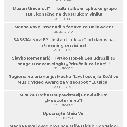
06. STUDENI
“Maxon Universal” — kultni album, splitske grupe
TBF, konačno na dvostrukom vinilu!
05. STUDENI
Macha Ravel iznenadila fanove za Halloween!
31. LISTOPAD
SASSJA: Novi EP „Instant Luksuz“ od danas na
streaming servisima!
22. LISTOPAD
Slavko Remenarić i Tvrtko Hopek Les udružili su
snage u novom singlu „Priručnik za tebe“ !
21. LISTOPAD
Regionalno priznanje: Macha Ravel osvojila SoAlive
Music Video Award za videospot “Lutkica”
20. LISTOPAD
Mimika Orchestra predstavlja novi album
„Medzotermina“!
16. LISTOPAD
Upoznajte Maiu Vë!
14. LISTOPAD
Macha Ravel ovog prosinca stiže u klub Boogaloo!