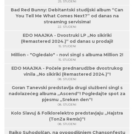
25. STUDENI
Bad Red Bunny: Debitantski studijski album “Can
You Tell Me What Comes Next?” od danas na
streaming servisima!
22. STUDENI
EDO MAAJKA - Dvostruki LP „No sikiriki
(Remastered 2024.)“ od danas u prodaji!
15. STUDENI
Million - "Ogledalo" - novi singl s albuma Million 2!
15. STUDENI
EDO MAAJKA - Počele prednarudžbe dvostrukog
vinila „No sikiriki (Remastered 2024.)“!
08. STUDENI
Goran Tanevski predstavlja drugi službeni singl s
nadolazećeg albuma „Ascend“! Pogledajte spot za
pjesmu „Sreken den“!
08. STUDENI
Kolo Slavuj & Folklorelektro predstavjaju „Hajstra
(TonZa Remix)“!
08. STUDENI
Rajko Suhodolčan, na ovogodišnjem Chansonfestu