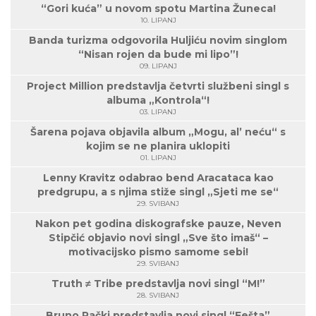
“Gori kuća” u novom spotu Martina Žuneca!
10. LIPANJ
Banda turizma odgovorila Huljiću novim singlom
“Nisan rojen da bude mi lipo”!
09. LIPANJ
Project Million predstavlja četvrti službeni singl s
albuma „Kontrola“!
03. LIPANJ
Šarena pojava objavila album „Mogu, al’ neću“ s
kojim se ne planira uklopiti
01. LIPANJ
Lenny Kravitz odabrao bend Aracataca kao
predgrupu, a s njima stiže singl „Sjeti me se“
29. SVIBANJ
Nakon pet godina diskografske pauze, Neven
Stipčić objavio novi singl „Sve što imaš“ –
motivacijsko pismo samome sebi!
29. SVIBANJ
Truth ≠ Tribe predstavlja novi singl “M!”
28. SVIBANJ
Bruno Rački predstavlja novi singl “Fešta”