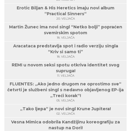
Erotic Biljan & His Heretics imaju novi album
“Practical Sinners“
20. VELJAČA
Martin Žunec ima novi singl “Netko bolji” popraćen
svemirskim spotom
18. VELJAČA
Aracataca predstavlja spot i radio verziju singla
“Kriv si samo ti”
18. VELJAČA
REMI u novom seksi spotu otkriva identitet svog
supruga!
11. VELJAČA
FLUENTES: „Ako jedno drugom ne oprostimo sve“
četvrti je službeni singl s nedavno objavljenog EP-ija
„Treći korak“!
05. VELJAČA
„Tako ljepa“ je novi singl Krune Jupitera!
02. VELJAČA
Vesna Mimica odobrila Kandžijinu koreografiju za
nastup na Dori!