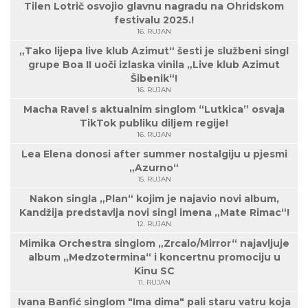
Tilen Lotrič osvojio glavnu nagradu na Ohridskom
festivalu 2025.!
16. RUJAN
„Tako lijepa live klub Azimut“ šesti je službeni singl
grupe Boa II uoči izlaska vinila „Live klub Azimut
Šibenik“!
16. RUJAN
Macha Ravel s aktualnim singlom “Lutkica” osvaja
TikTok publiku diljem regije!
16. RUJAN
Lea Elena donosi after summer nostalgiju u pjesmi
„Azurno“
15. RUJAN
Nakon singla „Plan“ kojim je najavio novi album,
Kandžija predstavlja novi singl imena „Mate Rimac“!
12. RUJAN
Mimika Orchestra singlom „Zrcalo/Mirror“ najavljuje
album „Medzotermina“ i koncertnu promociju u
Kinu SC
11. RUJAN
Ivana Banfić singlom "Ima dima" pali staru vatru koja