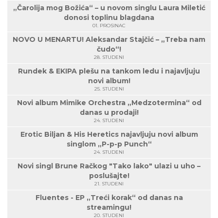
„Čarolija mog Božića“ – u novom singlu Laura Miletić
donosi toplinu blagdana
01. PROSINAC
NOVO U MENARTU! Aleksandar Stajčić – „Treba nam
čudo“!
28. STUDENI
Rundek & EKIPA plešu na tankom ledu i najavljuju
novi album!
25. STUDENI
Novi album Mimike Orchestra „Medzotermina“ od
danas u prodaji!
24. STUDENI
Erotic Biljan & His Heretics najavljuju novi album
singlom „P-p-p Punch“
24. STUDENI
Novi singl Brune Račkog "Tako lako" ulazi u uho –
poslušajte!
21. STUDENI
Fluentes - EP „Treći korak“ od danas na
streamingu!
20. STUDENI