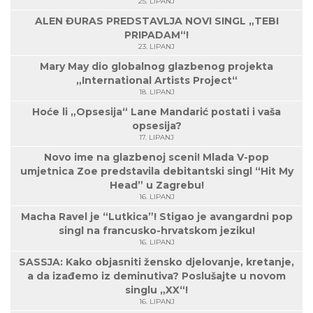
25. LIPANJ
ALEN ĐURAS PREDSTAVLJA NOVI SINGL „TEBI
PRIPADAM“!
23. LIPANJ
Mary May dio globalnog glazbenog projekta
„International Artists Project“
18. LIPANJ
Hoće li „Opsesija“ Lane Mandarić postati i vaša
opsesija?
17. LIPANJ
Novo ime na glazbenoj sceni! Mlada V-pop
umjetnica Zoe predstavila debitantski singl “Hit My
Head” u Zagrebu!
16. LIPANJ
Macha Ravel je “Lutkica”! Stigao je avangardni pop
singl na francusko-hrvatskom jeziku!
16. LIPANJ
SASSJA: Kako objasniti žensko djelovanje, kretanje,
a da izađemo iz deminutiva? Poslušajte u novom
singlu „XX“!
16. LIPANJ