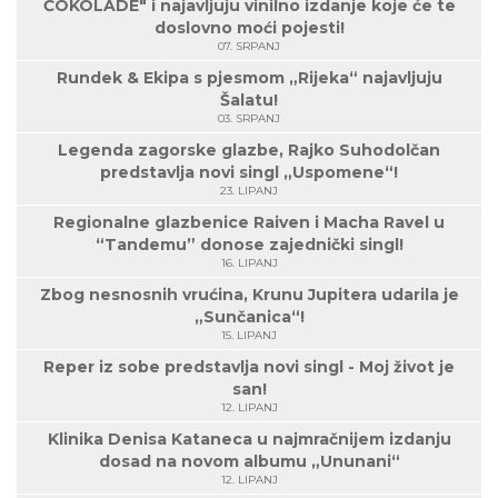
ČOKOLADE" i najavljuju vinilno izdanje koje će te
doslovno moći pojesti!
07. SRPANJ
Rundek & Ekipa s pjesmom „Rijeka“ najavljuju
Šalatu!
03. SRPANJ
Legenda zagorske glazbe, Rajko Suhodolčan
predstavlja novi singl „Uspomene“!
23. LIPANJ
Regionalne glazbenice Raiven i Macha Ravel u
“Tandemu” donose zajednički singl!
16. LIPANJ
Zbog nesnosnih vrućina, Krunu Jupitera udarila je
„Sunčanica“!
15. LIPANJ
Reper iz sobe predstavlja novi singl - Moj život je
san!
12. LIPANJ
Klinika Denisa Kataneca u najmračnijem izdanju
dosad na novom albumu „Ununani“
12. LIPANJ