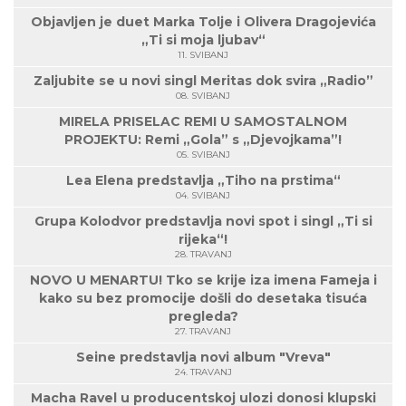
Objavljen je duet Marka Tolje i Olivera Dragojevića
„Ti si moja ljubav“
11. SVIBANJ
Zaljubite se u novi singl Meritas dok svira „Radio”
08. SVIBANJ
MIRELA PRISELAC REMI U SAMOSTALNOM
PROJEKTU: Remi „Gola” s „Djevojkama”!
05. SVIBANJ
Lea Elena predstavlja „Tiho na prstima“
04. SVIBANJ
Grupa Kolodvor predstavlja novi spot i singl „Ti si
rijeka“!
28. TRAVANJ
NOVO U MENARTU! Tko se krije iza imena Fameja i
kako su bez promocije došli do desetaka tisuća
pregleda?
27. TRAVANJ
Seine predstavlja novi album "Vreva"
24. TRAVANJ
Macha Ravel u producentskoj ulozi donosi klupski