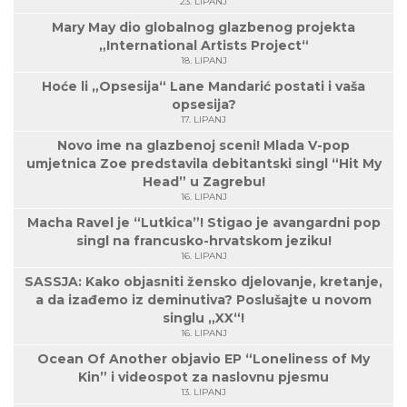
23. LIPANJ
Mary May dio globalnog glazbenog projekta
„International Artists Project“
18. LIPANJ
Hoće li „Opsesija“ Lane Mandarić postati i vaša
opsesija?
17. LIPANJ
Novo ime na glazbenoj sceni! Mlada V-pop
umjetnica Zoe predstavila debitantski singl “Hit My
Head” u Zagrebu!
16. LIPANJ
Macha Ravel je “Lutkica”! Stigao je avangardni pop
singl na francusko-hrvatskom jeziku!
16. LIPANJ
SASSJA: Kako objasniti žensko djelovanje, kretanje,
a da izađemo iz deminutiva? Poslušajte u novom
singlu „XX“!
16. LIPANJ
Ocean Of Another objavio EP “Loneliness of My
Kin” i videospot za naslovnu pjesmu
13. LIPANJ