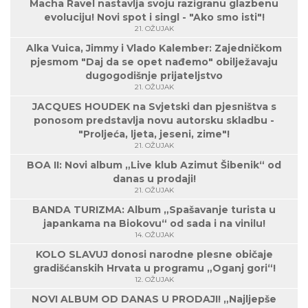
Macha Ravel nastavlja svoju razigranu glazbenu
evoluciju! Novi spot i singl - "Ako smo isti"!
21. OŽUJAK
Alka Vuica, Jimmy i Vlado Kalember: Zajedničkom
pjesmom "Daj da se opet nađemo" obilježavaju
dugogodišnje prijateljstvo
21. OŽUJAK
JACQUES HOUDEK na Svjetski dan pjesništva s
ponosom predstavlja novu autorsku skladbu -
"Proljeća, ljeta, jeseni, zime"!
21. OŽUJAK
BOA II: Novi album „Live klub Azimut Šibenik“ od
danas u prodaji!
21. OŽUJAK
BANDA TURIZMA: Album „Spašavanje turista u
japankama na Biokovu“ od sada i na vinilu!
14. OŽUJAK
KOLO SLAVUJ donosi narodne plesne običaje
gradišćanskih Hrvata u programu „Oganj gori“!
12. OŽUJAK
NOVI ALBUM OD DANAS U PRODAJI! „Najljepše