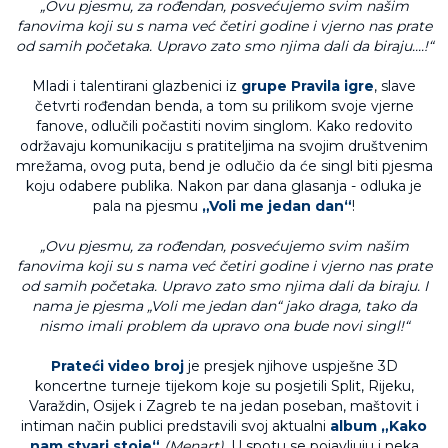
„Ovu pjesmu, za rođendan, posvećujemo svim našim
fanovima koji su s nama već četiri godine i vjerno nas prate
od samih početaka. Upravo zato smo njima dali da biraju....!“
Mladi i talentirani glazbenici iz
grupe Pravila igre
, slave
četvrti rođendan benda, a tom su prilikom svoje vjerne
fanove, odlučili počastiti novim singlom. Kako redovito
održavaju komunikaciju s pratiteljima na svojim društvenim
mrežama, ovog puta, bend je odlučio da će singl biti pjesma
koju odabere publika. Nakon par dana glasanja - odluka je
pala na pjesmu
„Voli me jedan dan“
!
„Ovu pjesmu, za rođendan, posvećujemo svim našim
fanovima koji su s nama već četiri godine i vjerno nas prate
od samih početaka. Upravo zato smo njima dali da biraju. I
nama je pjesma „Voli me jedan dan“ jako draga, tako da
nismo imali problem da upravo ona bude novi singl!“
Prateći video broj
je presjek njihove uspješne 3D
koncertne turneje tijekom koje su posjetili Split, Rijeku,
Varaždin, Osijek i Zagreb te na jedan poseban, maštovit i
intiman način publici predstavili svoj aktualni
album „Kako
nam stvari stoje“
(Menart).
U spotu se pojavljuju i neka