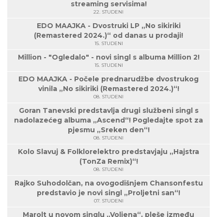
streaming servisima!
22. STUDENI
EDO MAAJKA - Dvostruki LP „No sikiriki
(Remastered 2024.)“ od danas u prodaji!
15. STUDENI
Million - "Ogledalo" - novi singl s albuma Million 2!
15. STUDENI
EDO MAAJKA - Počele prednarudžbe dvostrukog
vinila „No sikiriki (Remastered 2024.)“!
08. STUDENI
Goran Tanevski predstavlja drugi službeni singl s
nadolazećeg albuma „Ascend“! Pogledajte spot za
pjesmu „Sreken den“!
08. STUDENI
Kolo Slavuj & Folklorelektro predstavjaju „Hajstra
(TonZa Remix)“!
08. STUDENI
Rajko Suhodolčan, na ovogodišnjem Chansonfestu
predstavio je novi singl „Proljetni san“!
07. STUDENI
Marolt u novom singlu „Voljena“, pleše između