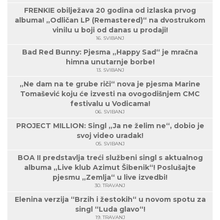
FRENKIE obilježava 20 godina od izlaska prvog
albuma! „Odličan LP (Remastered)“ na dvostrukom
vinilu u boji od danas u prodaji!
16. SVIBANJ
Bad Red Bunny: Pjesma „Happy Sad“ je mračna
himna unutarnje borbe!
13. SVIBANJ
„Ne dam na te grube riči“ nova je pjesma Marine
Tomašević koju će izvesti na ovogodišnjem CMC
festivalu u Vodicama!
06. SVIBANJ
PROJECT MILLION: Singl „Ja ne želim ne“, dobio je
svoj video uradak!
05. SVIBANJ
BOA II predstavlja treći službeni singl s aktualnog
albuma „Live klub Azimut Šibenik“! Poslušajte
pjesmu „Zemlja“ u live izvedbi!
30. TRAVANJ
Elenina verzija “Brzih i žestokih“ u novom spotu za
singl “Luda glavo“!
19. TRAVANJ