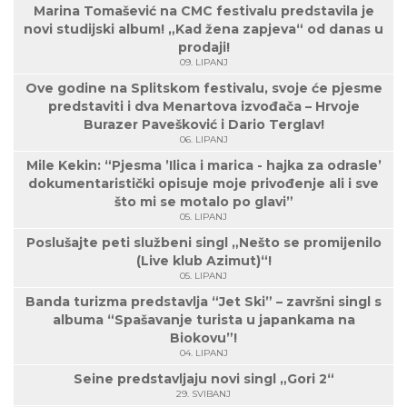
Marina Tomašević na CMC festivalu predstavila je
novi studijski album! „Kad žena zapjeva“ od danas u
prodaji!
09. LIPANJ
Ove godine na Splitskom festivalu, svoje će pjesme
predstaviti i dva Menartova izvođača – Hrvoje
Burazer Pavešković i Dario Terglav!
06. LIPANJ
Mile Kekin: “Pjesma ’Ilica i marica - hajka za odrasle’
dokumentaristički opisuje moje privođenje ali i sve
što mi se motalo po glavi”
05. LIPANJ
Poslušajte peti službeni singl „Nešto se promijenilo
(Live klub Azimut)“!
05. LIPANJ
Banda turizma predstavlja “Jet Ski” – završni singl s
albuma “Spašavanje turista u japankama na
Biokovu”!
04. LIPANJ
Seine predstavljaju novi singl „Gori 2“
29. SVIBANJ