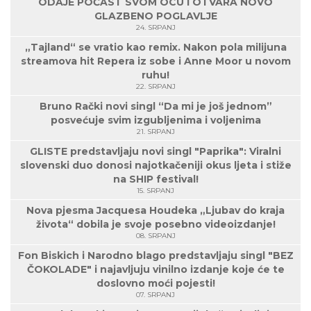
ODAJE POČAST SVOM OCU I OTVARA NOVO
GLAZBENO POGLAVLJE
24. SRPANJ
„Tajland“ se vratio kao remix. Nakon pola milijuna
streamova hit Repera iz sobe i Anne Moor u novom
ruhu!
22. SRPANJ
Bruno Rački novi singl “Da mi je još jednom”
posvećuje svim izgubljenima i voljenima
21. SRPANJ
GLISTE predstavljaju novi singl "Paprika": Viralni
slovenski duo donosi najotkačeniji okus ljeta i stiže
na SHIP festival!
15. SRPANJ
Nova pjesma Jacquesa Houdeka „Ljubav do kraja
života“ dobila je svoje posebno videoizdanje!
08. SRPANJ
Fon Biskich i Narodno blago predstavljaju singl "BEZ
ČOKOLADE" i najavljuju vinilno izdanje koje će te
doslovno moći pojesti!
07. SRPANJ