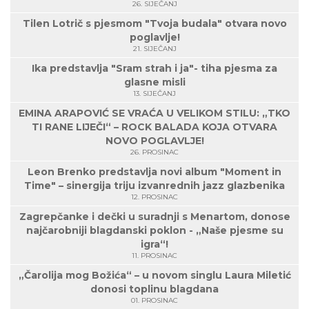
26. SIJEČANJ
Tilen Lotrič s pjesmom "Tvoja budala" otvara novo
poglavlje!
21. SIJEČANJ
Ika predstavlja "Sram strah i ja"- tiha pjesma za
glasne misli
13. SIJEČANJ
EMINA ARAPOVIĆ SE VRAĆA U VELIKOM STILU: „TKO
TI RANE LIJEČI“ – ROCK BALADA KOJA OTVARA
NOVO POGLAVLJE!
26. PROSINAC
Leon Brenko predstavlja novi album "Moment in
Time" – sinergija triju izvanrednih jazz glazbenika
12. PROSINAC
Zagrepčanke i dečki u suradnji s Menartom, donose
najčarobniji blagdanski poklon - „Naše pjesme su
igra“!
11. PROSINAC
„Čarolija mog Božića“ – u novom singlu Laura Miletić
donosi toplinu blagdana
01. PROSINAC