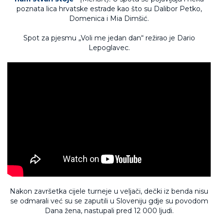
poznata lica hrvatske estrade kao što su Dalibor Petko,
Domenica i Mia Dimšić.
Spot za pjesmu „Voli me jedan dan“ režirao je Dario
Lepoglavec.
Nakon završetka cijele turneje u veljači, dečki iz benda nisu
se odmarali već su se zaputili u Sloveniju gdje su povodom
Dana žena, nastupali pred 12 000 ljudi.