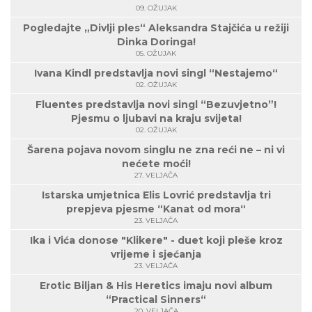
09. OŽUJAK
Pogledajte „Divlji ples“ Aleksandra Stajčića u režiji
Dinka Doringa!
05. OŽUJAK
Ivana Kindl predstavlja novi singl “Nestajemo“
02. OŽUJAK
Fluentes predstavlja novi singl “Bezuvjetno”!
Pjesmu o ljubavi na kraju svijeta!
02. OŽUJAK
Šarena pojava novom singlu ne zna reći ne – ni vi
nećete moći!
27. VELJAČA
Istarska umjetnica Elis Lovrić predstavlja tri
prepjeva pjesme “Kanat od mora“
23. VELJAČA
Ika i Vića donose "Klikere" - duet koji pleše kroz
vrijeme i sjećanja
23. VELJAČA
Erotic Biljan & His Heretics imaju novi album
“Practical Sinners“
20. VELJAČA