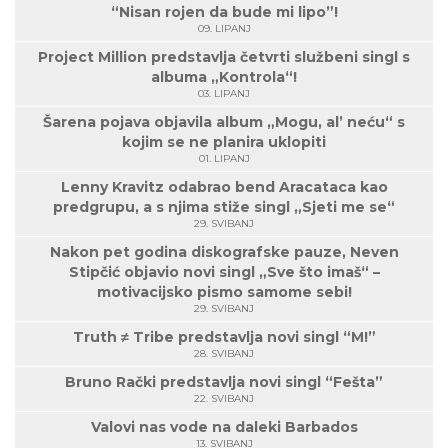
“Nisan rojen da bude mi lipo”!
09. LIPANJ
Project Million predstavlja četvrti službeni singl s
albuma „Kontrola“!
03. LIPANJ
Šarena pojava objavila album „Mogu, al’ neću“ s
kojim se ne planira uklopiti
01. LIPANJ
Lenny Kravitz odabrao bend Aracataca kao
predgrupu, a s njima stiže singl „Sjeti me se“
29. SVIBANJ
Nakon pet godina diskografske pauze, Neven
Stipčić objavio novi singl „Sve što imaš“ –
motivacijsko pismo samome sebi!
29. SVIBANJ
Truth ≠ Tribe predstavlja novi singl “M!”
28. SVIBANJ
Bruno Rački predstavlja novi singl “Fešta”
22. SVIBANJ
Valovi nas vode na daleki Barbados
13. SVIBANJ