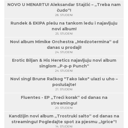
NOVO U MENARTU! Aleksandar Stajčić – „Treba nam
čudo“!
28. STUDENI
Rundek & EKIPA plešu na tankom ledu i najavljuju
novi album!
25. STUDENI
Novi album Mimike Orchestra „Medzotermina“ od
danas u prodaji!
24. STUDENI
Erotic Biljan & His Heretics najavljuju novi album
singlom „P-p-p Punch“
24. STUDENI
Novi singl Brune Račkog "Tako lako" ulazi u uho –
poslušajte!
21. STUDENI
Fluentes - EP „Treći korak“ od danas na
streamingu!
20. STUDENI
Kandžijin novi album „Trostruki salto“ od danas na
streamingu! Pogledajte spot za pjesmu „Igrice“!
14. STUDENI