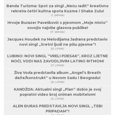
Banda Turizma: Spot za singl „Neću radit“ kreativno
rekreira četiri kultna spota Kuzme i Shake Zulu!
11. SRPANJ
Hrvoje Burazer Pavešković s pjesmom „Moje misto“
osvojio najviše glasova publike!
07. SRPANJ
Jacques Houdek na Melodijama Jadrana predstavio
novi singl „Sretni ljudi ne pišu pjesme“!
30. LIPANJ
LUBINO: NOVI SINGL “VRELI PIJESAK“, KROZ LJETNE
NOĆI, VODI NAS ZAVODLJIVIM LATINO RITMOM!
27. LIPANJ
Živa Voda predstavila album „Angel’s Breath
de/re/konstrukt“ u Novom Sadu i Beogradu!
26. LIPANJ
KANDŽIJA: Aktualni singl „Plan“ dobio je svoj
popratni video broj sniman mobitelom!
25. LIPANJ
ALEN ĐURAS PREDSTAVLJA NOVI SINGL „TEBI
PRIPADAM“!