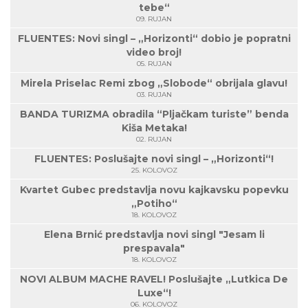
tebe“
09. RUJAN
FLUENTES: Novi singl – „Horizonti“ dobio je popratni
video broj!
05. RUJAN
Mirela Priselac Remi zbog „Slobode“ obrijala glavu!
03. RUJAN
BANDA TURIZMA obradila “Pljačkam turiste” benda
Kiša Metaka!
02. RUJAN
FLUENTES: Poslušajte novi singl – „Horizonti“!
25. KOLOVOZ
Kvartet Gubec predstavlja novu kajkavsku popevku
„Potiho“
18. KOLOVOZ
Elena Brnić predstavlja novi singl "Jesam li
prespavala"
18. KOLOVOZ
NOVI ALBUM MACHE RAVEL! Poslušajte „Lutkica De
Luxe“!
06. KOLOVOZ