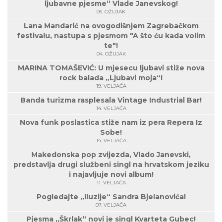
ljubavne pjesme“ Vlade Janevskog!
05. OŽUJAK
Lana Mandarić na ovogodišnjem Zagrebačkom
festivalu, nastupa s pjesmom "A što ću kada volim
te"!
04. OŽUJAK
MARINA TOMAŠEVIĆ: U mjesecu ljubavi stiže nova
rock balada „Ljubavi moja“!
19. VELJAČA
Banda turizma rasplesala Vintage Industrial Bar!
14. VELJAČA
Nova funk poslastica stiže nam iz pera Repera Iz
Sobe!
14. VELJAČA
Makedonska pop zvijezda, Vlado Janevski,
predstavlja drugi službeni singl na hrvatskom jeziku
i najavljuje novi album!
11. VELJAČA
Pogledajte „Iluzije“ Sandra Bjelanovića!
07. VELJAČA
Pjesma „Škrlak“ novi je singl Kvarteta Gubec!