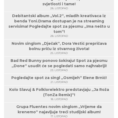
svjetlosti i tame!
28. LISTOPAD
Debitantski album „Vol.2“, mladih kreativaca iz
benda Toni.Drama dostupan je na streaming
servisima! Pogledajte spot za pjesmu „Ima nešto u
tom“!
28. LISTOPAD
Novim singlom „Dječak“, Dora Vestić prepričava
bolnu priču iz stvarnog života!
25. LISTOPAD
Bad Red Bunny ponovo šokiraju! Spot za pjesmu
„Done“ usudit će se pogledati samo najhrabriji!
23. LISTOPAD
Pogledajte spot za singl „Osmijeh“ Elene Brnić!
21. LISTOPAD
Kolo Slavuj & Folklorelektro predstavjaju „Ja Roža
(TonZa Remix)“!
18. LISTOPAD
Grupa Fluentes novim singlom „Vrijeme da
krenemo“ najavljuje treći studijski album!
17. LISTOPAD