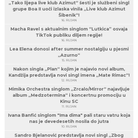
„Tako lijepa live klub Azimut“ šesti je službeni singl
grupe Boa II uoči izlaska vinila „Live klub Azimut
Šibenik“!
16. RUJAN
Macha Ravel s aktualnim singlom “Lutkica” osvaja
TikTok publiku diljem regije!
16. RUJAN
Lea Elena donosi after summer nostalgiju u pjesmi
„Azurno“
15. RUJAN
Nakon singla „Plan“ kojim je najavio novi album,
Kandžija predstavlja novi singl imena „Mate Rimac“!
12. RUJAN
Mimika Orchestra singlom „Zrcalo/Mirror“ najavljuje
album „Medzotermina“ i koncertnu promociju u
Kinu SC
11. RUJAN
Ivana Banfić singlom "Ima dima" pali staru vatru koja
nas je devedesetih nosila do jutra
10. RUJAN
Sandro Bjelanović predstavlja novi singl „Zbog