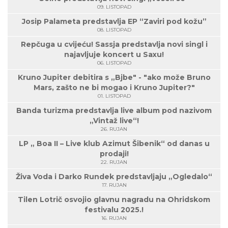
09. LISTOPAD
Josip Palameta predstavlja EP “Zaviri pod kožu”
08. LISTOPAD
Repčuga u cvijeću! Sassja predstavlja novi singl i
najavljuje koncert u Saxu!
06. LISTOPAD
Kruno Jupiter debitira s „Bjbe" - "ako može Bruno
Mars, zašto ne bi mogao i Kruno Jupiter?"
01. LISTOPAD
Banda turizma predstavlja live album pod nazivom
„Vintaž live“!
26. RUJAN
LP „ Boa II – Live klub Azimut Šibenik“ od danas u
prodaji!
22. RUJAN
Živa Voda i Darko Rundek predstavljaju „Ogledalo“
17. RUJAN
Tilen Lotrič osvojio glavnu nagradu na Ohridskom
festivalu 2025.!
16. RUJAN