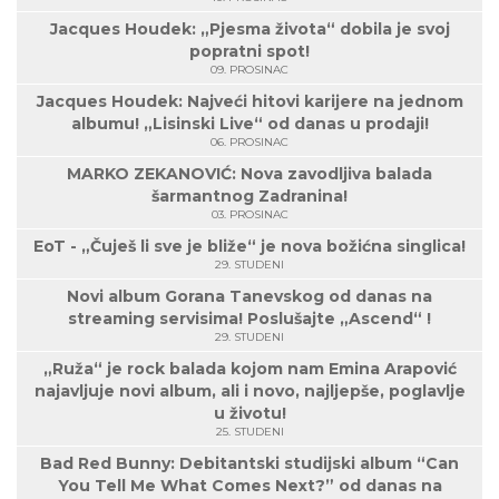
Jacques Houdek: „Pjesma života“ dobila je svoj
popratni spot!
09. PROSINAC
Jacques Houdek: Najveći hitovi karijere na jednom
albumu! „Lisinski Live“ od danas u prodaji!
06. PROSINAC
MARKO ZEKANOVIĆ: Nova zavodljiva balada
šarmantnog Zadranina!
03. PROSINAC
EoT - „Čuješ li sve je bliže“ je nova božićna singlica!
29. STUDENI
Novi album Gorana Tanevskog od danas na
streaming servisima! Poslušajte „Ascend“ !
29. STUDENI
„Ruža“ je rock balada kojom nam Emina Arapović
najavljuje novi album, ali i novo, najljepše, poglavlje
u životu!
25. STUDENI
Bad Red Bunny: Debitantski studijski album “Can
You Tell Me What Comes Next?” od danas na