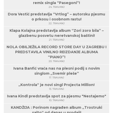
remix singla “Pasegoni”!
24. TRAVANJ
Dora Vestić predstavlja “Vrtlog” – autorsku pjesmu
o prkosu i osobnom rastu!
22. TRAVANJ
Klapa Kolajna predstavlja album “Zori zoro bila” –
glazbenu posvetu neretvanskoj baštini!
21. TRAVANJ
NOLA OBILJEŽILA RECORD STORE DAY U ZAGREBU I
PREDSTAVILA VINILNO REIZDANJE ALBUMA
“PIANO”!
20. TRAVANJ
Ivana Banfić vraća nas na plesni podij s novim
singlom „Svemir pleše”
17. TRAVANJ
„Kontrola“ je novi singl Projecta Million!
13. TRAVANJ
Ivana Kindl predstavlja spot za pjesmu "Nestajemo"
10. TRAVANJ
KANDŽIJA : Porinom nagrađen album „Trostruki
salto“ od danas u prodaji!