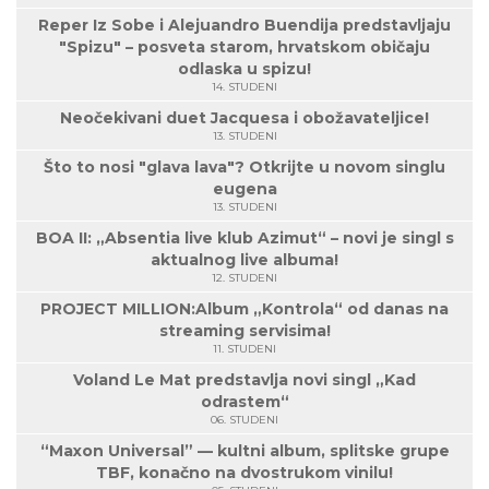
Reper Iz Sobe i Alejuandro Buendija predstavljaju
"Spizu" – posveta starom, hrvatskom običaju
odlaska u spizu!
14. STUDENI
Neočekivani duet Jacquesa i obožavateljice!
13. STUDENI
Što to nosi "glava lava"? Otkrijte u novom singlu
eugena
13. STUDENI
BOA II: „Absentia live klub Azimut“ – novi je singl s
aktualnog live albuma!
12. STUDENI
PROJECT MILLION:Album „Kontrola“ od danas na
streaming servisima!
11. STUDENI
Voland Le Mat predstavlja novi singl „Kad
odrastem“
06. STUDENI
“Maxon Universal” — kultni album, splitske grupe
TBF, konačno na dvostrukom vinilu!