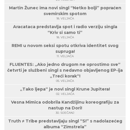
Martin Žunec ima novi singl “Netko bolji” popraćen
svemirskim spotom
18. VELJAČA
Aracataca predstavlja spot i radio verziju singla
“Kriv si samo ti”
18. VELJAČA
REMI u novom seksi spotu otkriva identitet svog
supruga!
11. VELJAČA
FLUENTES: „Ako jedno drugom ne oprostimo sve“
četvrti je službeni singl s nedavno objavljenog EP-ija
„Treći korak“!
05. VELJAČA
„Tako ljepa“ je novi singl Krune Jupitera!
02. VELJAČA
Vesna Mimica odobrila Kandžijinu koreografiju za
nastup na Dori!
30. SIJEČANJ
Truth ≠ Tribe predstavljaju singl “S!” s nadolazećeg
albuma “Zimstrela”