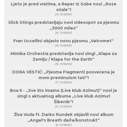
Ljeto je pred vratima, a Reper Iz Sobe nosi „Roze
očale“!
29. SVIBANJ
Slick Stings predstavljaju novi videospot za pjesmu
„3000 miles“
28. SVIBANJ
Fran Uccellini objavio novu pjesmu „Vatromet“
28. SVIBANJ
Mimika Orchestra predstavlja novi singl „Klapa za
Zemlju / Klapa for the Earth“
28. SVIBANJ
DORA VESTIĆ: „Pjesma Fragmenti posvećena je
mom preminulom tati“!
27. SVIBANJ
Boa II - „Sve što imamo (Live klub Azimut)“ novi je
singl s aktualnog albuma „Live klub Azimut
Šibenik“!
20. SVIBANJ
Živa Voda ft. Darko Rundek objavili novi album
„Angel's Breath de/re/konstrukt“
16. SVIBANJ