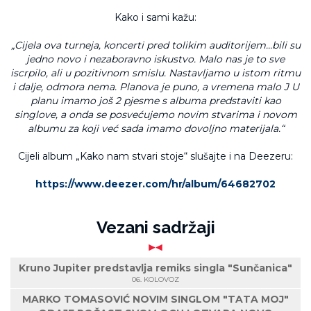
Kako i sami kažu:
„Cijela ova turneja, koncerti pred tolikim auditorijem…bili su
jedno novo i nezaboravno iskustvo. Malo nas je to sve
iscrpilo, ali u pozitivnom smislu. Nastavljamo u istom ritmu
i dalje, odmora nema. Planova je puno, a vremena malo
J
U
planu imamo još 2 pjesme s albuma predstaviti kao
singlove, a onda se posvećujemo novim stvarima i novom
albumu za koji već sada imamo dovoljno materijala.“
Cijeli album „Kako nam stvari stoje“ slušajte i na Deezeru:
https://www.deezer.com/hr/album/64682702
Vezani sadržaji
Kruno Jupiter predstavlja remiks singla "Sunčanica"
06. KOLOVOZ
MARKO TOMASOVIĆ NOVIM SINGLOM "TATA MOJ"