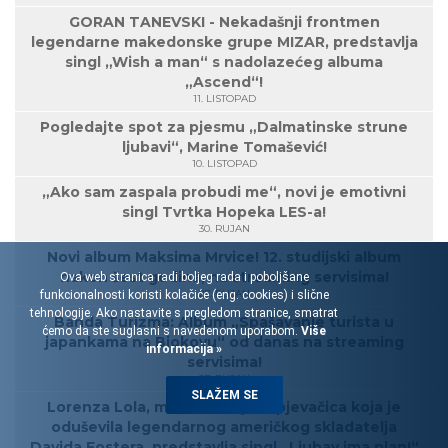
GORAN TANEVSKI - Nekadašnji frontmen
legendarne makedonske grupe MIZAR, predstavlja
singl „Wish a man“ s nadolazećeg albuma
„Ascend“!
11. LISTOPAD
Pogledajte spot za pjesmu „Dalmatinske strune
ljubavi“, Marine Tomašević!
10. LISTOPAD
„Ako sam zaspala probudi me“, novi je emotivni
singl Tvrtka Hopeka LES-a!
30. RUJAN
Novi album Maksima Mrvice! 12. studijski album
nakon šest godina, na streaming servisima!
Ova web stranica radi boljeg rada i poboljšane
27. RUJAN
funkcionalnosti koristi kolačiće (eng. cookies) i slične
tehnologije. Ako nastavite s pregledom stranice, smatrat
Banda Turizma: Album „Spašavanje turista u
ćemo da ste suglasni s navedenom uporabom.
Više
japankama na Biokovu“ od danas na streaming
informacija »
servisima!
27. RUJAN
SLAŽEM SE
Lorenza Lola, mlada rovinjska pjevačica koja je
oduševila legendarnog američkog skladatelja
Davida Fostera, predstavlja singl „Ljubav ima plan!“