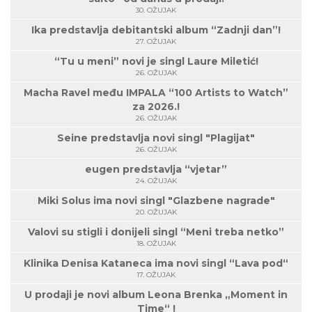
30. OŽUJAK
Ika predstavlja debitantski album “Zadnji dan”!
27. OŽUJAK
“Tu u meni” novi je singl Laure Miletić!
26. OŽUJAK
Macha Ravel među IMPALA “100 Artists to Watch”
za 2026.!
26. OŽUJAK
Seine predstavlja novi singl "Plagijat"
26. OŽUJAK
eugen predstavlja “vjetar”
24. OŽUJAK
Miki Solus ima novi singl "Glazbene nagrade"
20. OŽUJAK
Valovi su stigli i donijeli singl “Meni treba netko”
18. OŽUJAK
Klinika Denisa Kataneca ima novi singl “Lava pod“
17. OŽUJAK
U prodaji je novi album Leona Brenka „Moment in
Time“ !