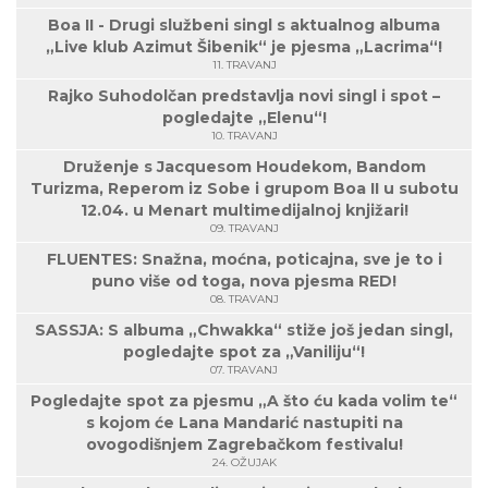
Boa II - Drugi službeni singl s aktualnog albuma
„Live klub Azimut Šibenik“ je pjesma „Lacrima“!
11. TRAVANJ
Rajko Suhodolčan predstavlja novi singl i spot –
pogledajte „Elenu“!
10. TRAVANJ
Druženje s Jacquesom Houdekom, Bandom
Turizma, Reperom iz Sobe i grupom Boa II u subotu
12.04. u Menart multimedijalnoj knjižari!
09. TRAVANJ
FLUENTES: Snažna, moćna, poticajna, sve je to i
puno više od toga, nova pjesma RED!
08. TRAVANJ
SASSJA: S albuma „Chwakka“ stiže još jedan singl,
pogledajte spot za „Vaniliju“!
07. TRAVANJ
Pogledajte spot za pjesmu „A što ću kada volim te“
s kojom će Lana Mandarić nastupiti na
ovogodišnjem Zagrebačkom festivalu!
24. OŽUJAK