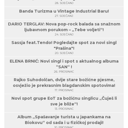
28. SIJEČANJ
Banda Turizma u Vintage Industrial Baru!
27. SIJEČANJ
DARIO TERGLAV: Nova pop-rock balada sa snažnom
ljubavnom porukom – „Tebe voljeti“!
24. SIJEČANJ
Sassja feat.Tendo! Pogledajte spot za novi singl
"Prašina"!
20. SIJEČANJ
ELENA BRNIĆ: Novi singl i spot s aktualnog albuma
“SAN“ !
26. PROSINAC
Rajko Suhodolčan, dvije stare božićne pjesme,
osvježio je prekrasnim blagdanskim spotovima!
17. PROSINAC
Novi spot grupe EoT za božićnu singlicu „Čuješ li
sve je bliže“!
13. PROSINAC
Album „Spašavanje turista u japankama na
Biokovu“ od sada i u fizičkoj prodaji!
10. PROSINAC