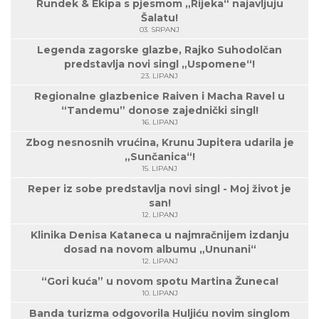
Rundek & Ekipa s pjesmom „Rijeka“ najavljuju
Šalatu!
03. SRPANJ
Legenda zagorske glazbe, Rajko Suhodolčan
predstavlja novi singl „Uspomene“!
23. LIPANJ
Regionalne glazbenice Raiven i Macha Ravel u
“Tandemu” donose zajednički singl!
16. LIPANJ
Zbog nesnosnih vrućina, Krunu Jupitera udarila je
„Sunčanica“!
15. LIPANJ
Reper iz sobe predstavlja novi singl - Moj život je
san!
12. LIPANJ
Klinika Denisa Kataneca u najmračnijem izdanju
dosad na novom albumu „Ununani“
12. LIPANJ
“Gori kuća” u novom spotu Martina Žuneca!
10. LIPANJ
Banda turizma odgovorila Huljiću novim singlom