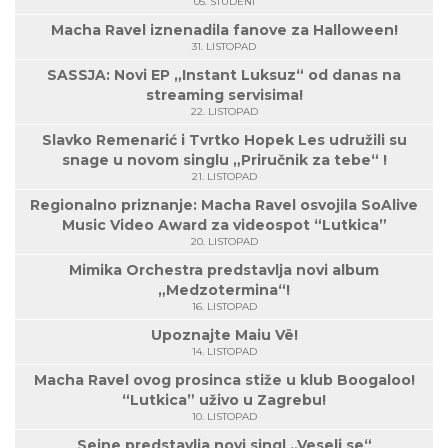
05. STUDENI
Macha Ravel iznenadila fanove za Halloween!
31. LISTOPAD
SASSJA: Novi EP „Instant Luksuz“ od danas na
streaming servisima!
22. LISTOPAD
Slavko Remenarić i Tvrtko Hopek Les udružili su
snage u novom singlu „Priručnik za tebe“ !
21. LISTOPAD
Regionalno priznanje: Macha Ravel osvojila SoAlive
Music Video Award za videospot “Lutkica”
20. LISTOPAD
Mimika Orchestra predstavlja novi album
„Medzotermina“!
16. LISTOPAD
Upoznajte Maiu Vë!
14. LISTOPAD
Macha Ravel ovog prosinca stiže u klub Boogaloo!
“Lutkica” uživo u Zagrebu!
10. LISTOPAD
Seine predstavlja novi singl „Veseli se“