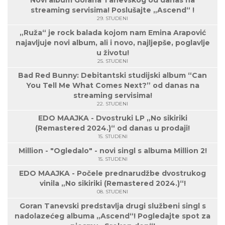
Novi album Gorana Tanevskog od danas na
streaming servisima! Poslušajte „Ascend“ !
29. STUDENI
„Ruža“ je rock balada kojom nam Emina Arapović
najavljuje novi album, ali i novo, najljepše, poglavlje
u životu!
25. STUDENI
Bad Red Bunny: Debitantski studijski album “Can
You Tell Me What Comes Next?” od danas na
streaming servisima!
22. STUDENI
EDO MAAJKA - Dvostruki LP „No sikiriki
(Remastered 2024.)“ od danas u prodaji!
15. STUDENI
Million - "Ogledalo" - novi singl s albuma Million 2!
15. STUDENI
EDO MAAJKA - Počele prednarudžbe dvostrukog
vinila „No sikiriki (Remastered 2024.)“!
08. STUDENI
Goran Tanevski predstavlja drugi službeni singl s
nadolazećeg albuma „Ascend“! Pogledajte spot za