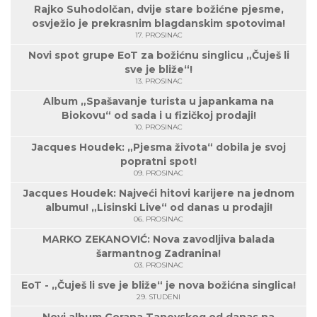
Rajko Suhodolčan, dvije stare božićne pjesme,
osvježio je prekrasnim blagdanskim spotovima!
17. PROSINAC
Novi spot grupe EoT za božićnu singlicu „Čuješ li
sve je bliže“!
13. PROSINAC
Album „Spašavanje turista u japankama na
Biokovu“ od sada i u fizičkoj prodaji!
10. PROSINAC
Jacques Houdek: „Pjesma života“ dobila je svoj
popratni spot!
09. PROSINAC
Jacques Houdek: Najveći hitovi karijere na jednom
albumu! „Lisinski Live“ od danas u prodaji!
06. PROSINAC
MARKO ZEKANOVIĆ: Nova zavodljiva balada
šarmantnog Zadranina!
03. PROSINAC
EoT - „Čuješ li sve je bliže“ je nova božićna singlica!
29. STUDENI