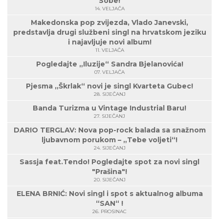
Sobe!
14. VELJAČA
Makedonska pop zvijezda, Vlado Janevski,
predstavlja drugi službeni singl na hrvatskom jeziku
i najavljuje novi album!
11. VELJAČA
Pogledajte „Iluzije“ Sandra Bjelanovića!
07. VELJAČA
Pjesma „Škrlak“ novi je singl Kvarteta Gubec!
28. SIJEČANJ
Banda Turizma u Vintage Industrial Baru!
27. SIJEČANJ
DARIO TERGLAV: Nova pop-rock balada sa snažnom
ljubavnom porukom – „Tebe voljeti“!
24. SIJEČANJ
Sassja feat.Tendo! Pogledajte spot za novi singl
"Prašina"!
20. SIJEČANJ
ELENA BRNIĆ: Novi singl i spot s aktualnog albuma
“SAN“ !
26. PROSINAC