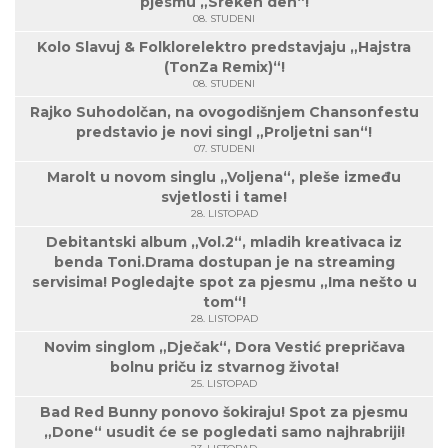
pjesmu „Sreken den“!
08. STUDENI
Kolo Slavuj & Folklorelektro predstavjaju „Hajstra
(TonZa Remix)“!
08. STUDENI
Rajko Suhodolčan, na ovogodišnjem Chansonfestu
predstavio je novi singl „Proljetni san“!
07. STUDENI
Marolt u novom singlu „Voljena“, pleše između
svjetlosti i tame!
28. LISTOPAD
Debitantski album „Vol.2“, mladih kreativaca iz
benda Toni.Drama dostupan je na streaming
servisima! Pogledajte spot za pjesmu „Ima nešto u
tom“!
28. LISTOPAD
Novim singlom „Dječak“, Dora Vestić prepričava
bolnu priču iz stvarnog života!
25. LISTOPAD
Bad Red Bunny ponovo šokiraju! Spot za pjesmu
„Done“ usudit će se pogledati samo najhrabriji!