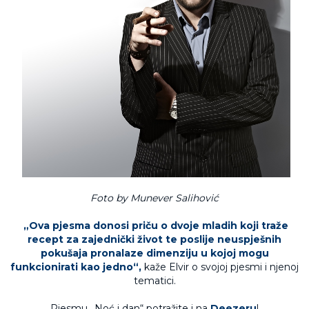
Foto by Munever Salihović
„Ova pjesma donosi priču o dvoje mladih koji traže
recept za zajednički život te poslije neuspješnih
pokušaja pronalaze dimenziju u kojoj mogu
funkcionirati kao jedno“,
kaže Elvir o svojoj pjesmi i njenoj
tematici.
Pjesmu „Noć i dan“ potražite i na
Deezeru
!