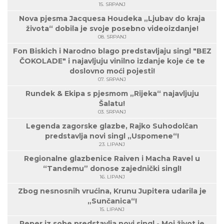
15. SRPANJ
Nova pjesma Jacquesa Houdeka „Ljubav do kraja
života“ dobila je svoje posebno videoizdanje!
08. SRPANJ
Fon Biskich i Narodno blago predstavljaju singl "BEZ
ČOKOLADE" i najavljuju vinilno izdanje koje će te
doslovno moći pojesti!
07. SRPANJ
Rundek & Ekipa s pjesmom „Rijeka“ najavljuju
Šalatu!
03. SRPANJ
Legenda zagorske glazbe, Rajko Suhodolčan
predstavlja novi singl „Uspomene“!
23. LIPANJ
Regionalne glazbenice Raiven i Macha Ravel u
“Tandemu” donose zajednički singl!
16. LIPANJ
Zbog nesnosnih vrućina, Krunu Jupitera udarila je
„Sunčanica“!
15. LIPANJ
Reper iz sobe predstavlja novi singl - Moj život je