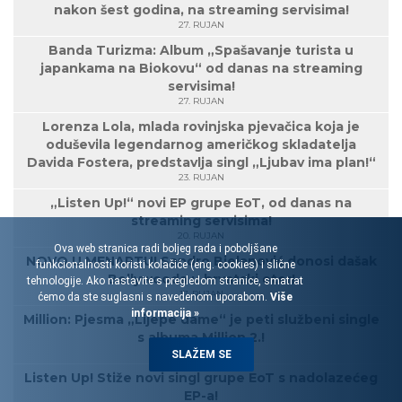
nakon šest godina, na streaming servisima!
27. RUJAN
Banda Turizma: Album „Spašavanje turista u
japankama na Biokovu“ od danas na streaming
servisima!
27. RUJAN
Lorenza Lola, mlada rovinjska pjevačica koja je
oduševila legendarnog američkog skladatelja
Davida Fostera, predstavlja singl „Ljubav ima plan!“
23. RUJAN
„Listen Up!“ novi EP grupe EoT, od danas na
streaming servisima!
20. RUJAN
Ova web stranica radi boljeg rada i poboljšane
NOVO U MENARTU! Sandro Bjelanović donosi dašak
funkcionalnosti koristi kolačiće (eng. cookies) i slične
Bollywooda u hrvatski eter!
tehnologije. Ako nastavite s pregledom stranice, smatrat
17. RUJAN
ćemo da ste suglasni s navedenom uporabom.
Više
informacija »
Million: Pjesma „Lijepe dame“ je peti službeni single
s albuma Million 2.!
16. RUJAN
SLAŽEM SE
Listen Up! Stiže novi singl grupe EoT s nadolazećeg
EP-a!