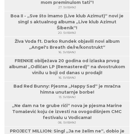
mom preminulom tati“!
27. SVIBANJ
Boa II - „Sve što imamo (Live klub Azimut)“ novi je
singl s aktualnog albuma „Live klub Azimut
Šibenik“!
20. SVIBANJ
Živa Voda ft. Darko Rundek objavili novi album
„Angel's Breath de/re/konstrukt“
16. SVIBANJ
FRENKIE obilježava 20 godina od izlaska prvog
albuma! „Odličan LP (Remastered)“ na dvostrukom
vinilu u boji od danas u prodaji!
16. SVIBANJ
Bad Red Bunny: Pjesma „Happy Sad“ je mračna
himna unutarnje borbe!
13. SVIBANJ
„Ne dam na te grube riči“ nova je pjesma Marine
Tomašević koju će izvesti na ovogodišnjem CMC
festivalu u Vodicama!
06. SVIBANJ
PROJECT MILLION: Singl „Ja ne želim ne“, dobio je