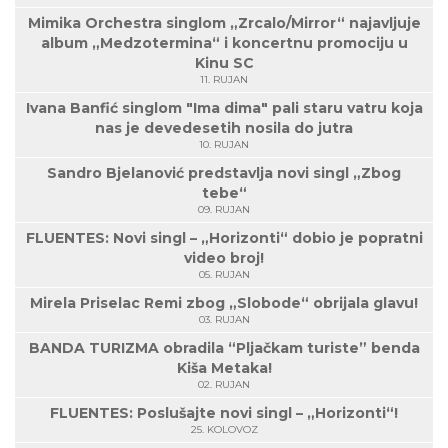
Mimika Orchestra singlom „Zrcalo/Mirror“ najavljuje
album „Medzotermina“ i koncertnu promociju u
Kinu SC
11. RUJAN
Ivana Banfić singlom "Ima dima" pali staru vatru koja
nas je devedesetih nosila do jutra
10. RUJAN
Sandro Bjelanović predstavlja novi singl „Zbog
tebe“
09. RUJAN
FLUENTES: Novi singl – „Horizonti“ dobio je popratni
video broj!
05. RUJAN
Mirela Priselac Remi zbog „Slobode“ obrijala glavu!
03. RUJAN
BANDA TURIZMA obradila “Pljačkam turiste” benda
Kiša Metaka!
02. RUJAN
FLUENTES: Poslušajte novi singl – „Horizonti“!
25. KOLOVOZ