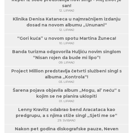
san!
12. LIPANJ
Klinika Denisa Kataneca u najmračnijem izdanju
dosad na novom albumu „Ununani“
12. LIPANJ
“Gori kuća” u novom spotu Martina Žuneca!
10. LIPANJ
Banda turizma odgovorila Huljiću novim singlom
“Nisan rojen da bude mi lipo”!
09. LIPANJ
Project Million predstavlja četvrti službeni singl s
albuma „Kontrola“!
03. LIPANJ
Šarena pojava objavila album „Mogu, al’ neću“ s
kojim se ne planira uklopiti
01. LIPANJ
Lenny Kravitz odabrao bend Aracataca kao
predgrupu, a s njima stiže singl „Sjeti me se“
29. SVIBANJ
Nakon pet godina diskografske pauze, Neven