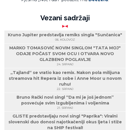
Vezani sadržaji
Kruno Jupiter predstavlja remiks singla "Sunčanica"
06. KOLOVOZ
MARKO TOMASOVIĆ NOVIM SINGLOM "TATA MOJ"
ODAJE POČAST SVOM OCU I OTVARA NOVO
GLAZBENO POGLAVLJE
24. SRPANJ
„Tajland“ se vratio kao remix. Nakon pola milijuna
streamova hit Repera iz sobe i Anne Moor u novom
ruhu!
22. SRPANJ
Bruno Rački novi singl “Da mi je još jednom”
posvećuje svim izgubljenima i voljenima
21. SRPANJ
GLISTE predstavljaju novi singl "Paprika": Viralni
slovenski duo donosi najotkačeniji okus ljeta i stiže
na SHIP festival!