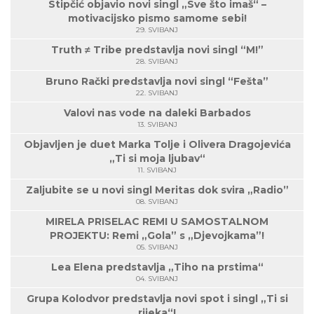
Stipčić objavio novi singl „Sve što imaš“ –
motivacijsko pismo samome sebi!
29. SVIBANJ
Truth ≠ Tribe predstavlja novi singl “M!”
28. SVIBANJ
Bruno Rački predstavlja novi singl “Fešta”
22. SVIBANJ
Valovi nas vode na daleki Barbados
13. SVIBANJ
Objavljen je duet Marka Tolje i Olivera Dragojevića
„Ti si moja ljubav“
11. SVIBANJ
Zaljubite se u novi singl Meritas dok svira „Radio”
08. SVIBANJ
MIRELA PRISELAC REMI U SAMOSTALNOM
PROJEKTU: Remi „Gola” s „Djevojkama”!
05. SVIBANJ
Lea Elena predstavlja „Tiho na prstima“
04. SVIBANJ
Grupa Kolodvor predstavlja novi spot i singl „Ti si
rijeka“!