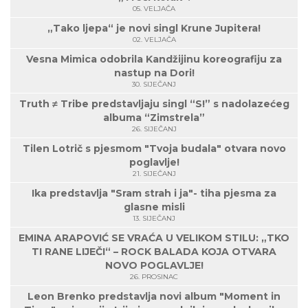
05. VELJAČA
„Tako ljepa“ je novi singl Krune Jupitera!
02. VELJAČA
Vesna Mimica odobrila Kandžijinu koreografiju za
nastup na Dori!
30. SIJEČANJ
Truth ≠ Tribe predstavljaju singl “S!” s nadolazećeg
albuma “Zimstrela”
26. SIJEČANJ
Tilen Lotrič s pjesmom "Tvoja budala" otvara novo
poglavlje!
21. SIJEČANJ
Ika predstavlja "Sram strah i ja"- tiha pjesma za
glasne misli
13. SIJEČANJ
EMINA ARAPOVIĆ SE VRAĆA U VELIKOM STILU: „TKO
TI RANE LIJEČI“ – ROCK BALADA KOJA OTVARA
NOVO POGLAVLJE!
26. PROSINAC
Leon Brenko predstavlja novi album "Moment in