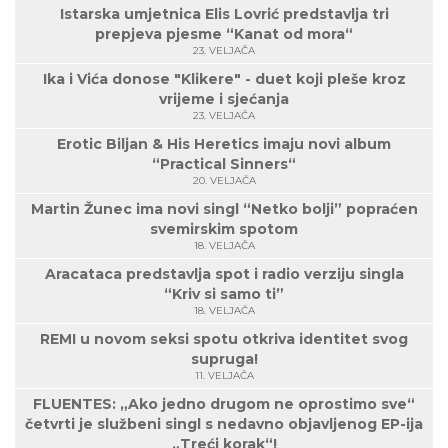
Istarska umjetnica Elis Lovrić predstavlja tri
prepjeva pjesme “Kanat od mora“
23. VELJAČA
Ika i Vića donose "Klikere" - duet koji pleše kroz
vrijeme i sjećanja
23. VELJAČA
Erotic Biljan & His Heretics imaju novi album
“Practical Sinners“
20. VELJAČA
Martin Žunec ima novi singl “Netko bolji” popraćen
svemirskim spotom
18. VELJAČA
Aracataca predstavlja spot i radio verziju singla
“Kriv si samo ti”
18. VELJAČA
REMI u novom seksi spotu otkriva identitet svog
supruga!
11. VELJAČA
FLUENTES: „Ako jedno drugom ne oprostimo sve“
četvrti je službeni singl s nedavno objavljenog EP-ija
„Treći korak“!