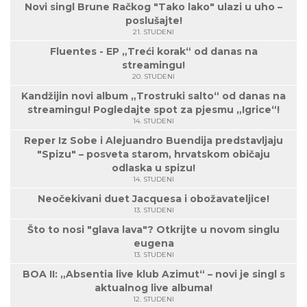
Novi singl Brune Račkog "Tako lako" ulazi u uho –
poslušajte!
21. STUDENI
Fluentes - EP „Treći korak“ od danas na
streamingu!
20. STUDENI
Kandžijin novi album „Trostruki salto“ od danas na
streamingu! Pogledajte spot za pjesmu „Igrice“!
14. STUDENI
Reper Iz Sobe i Alejuandro Buendija predstavljaju
"Spizu" – posveta starom, hrvatskom običaju
odlaska u spizu!
14. STUDENI
Neočekivani duet Jacquesa i obožavateljice!
13. STUDENI
Što to nosi "glava lava"? Otkrijte u novom singlu
eugena
13. STUDENI
BOA II: „Absentia live klub Azimut“ – novi je singl s
aktualnog live albuma!
12. STUDENI