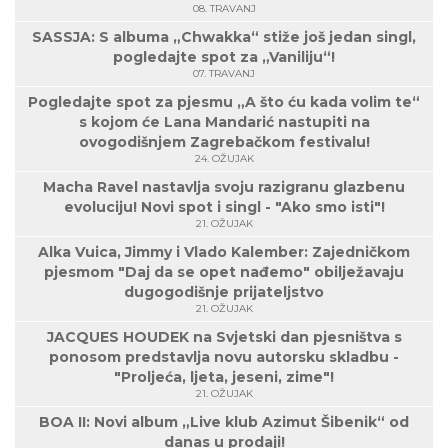
08. TRAVANJ
SASSJA: S albuma „Chwakka“ stiže još jedan singl,
pogledajte spot za „Vaniliju“!
07. TRAVANJ
Pogledajte spot za pjesmu „A što ću kada volim te“
s kojom će Lana Mandarić nastupiti na
ovogodišnjem Zagrebačkom festivalu!
24. OŽUJAK
Macha Ravel nastavlja svoju razigranu glazbenu
evoluciju! Novi spot i singl - "Ako smo isti"!
21. OŽUJAK
Alka Vuica, Jimmy i Vlado Kalember: Zajedničkom
pjesmom "Daj da se opet nađemo" obilježavaju
dugogodišnje prijateljstvo
21. OŽUJAK
JACQUES HOUDEK na Svjetski dan pjesništva s
ponosom predstavlja novu autorsku skladbu -
"Proljeća, ljeta, jeseni, zime"!
21. OŽUJAK
BOA II: Novi album „Live klub Azimut Šibenik“ od
danas u prodaji!