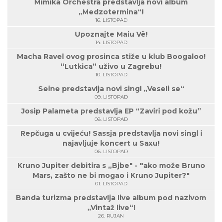
Mimika Orchestra predstavlja novi album
„Medzotermina“!
16. LISTOPAD
Upoznajte Maiu Vë!
14. LISTOPAD
Macha Ravel ovog prosinca stiže u klub Boogaloo!
“Lutkica” uživo u Zagrebu!
10. LISTOPAD
Seine predstavlja novi singl „Veseli se“
09. LISTOPAD
Josip Palameta predstavlja EP “Zaviri pod kožu”
08. LISTOPAD
Repčuga u cvijeću! Sassja predstavlja novi singl i
najavljuje koncert u Saxu!
06. LISTOPAD
Kruno Jupiter debitira s „Bjbe" - "ako može Bruno
Mars, zašto ne bi mogao i Kruno Jupiter?"
01. LISTOPAD
Banda turizma predstavlja live album pod nazivom
„Vintaž live“!
26. RUJAN