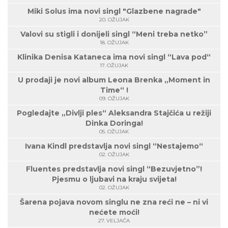
Miki Solus ima novi singl "Glazbene nagrade"
20. OŽUJAK
Valovi su stigli i donijeli singl “Meni treba netko”
18. OŽUJAK
Klinika Denisa Kataneca ima novi singl “Lava pod“
17. OŽUJAK
U prodaji je novi album Leona Brenka „Moment in
Time“ !
09. OŽUJAK
Pogledajte „Divlji ples“ Aleksandra Stajčića u režiji
Dinka Doringa!
05. OŽUJAK
Ivana Kindl predstavlja novi singl “Nestajemo“
02. OŽUJAK
Fluentes predstavlja novi singl “Bezuvjetno”!
Pjesmu o ljubavi na kraju svijeta!
02. OŽUJAK
Šarena pojava novom singlu ne zna reći ne – ni vi
nećete moći!
27. VELJAČA