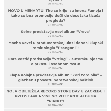
28. TRAVANJ
NOVO U MENARTU! Tko se krije iza imena Fameja i
kako su bez promocije došli do desetaka tisuća
pregleda?
27. TRAVANJ
Seine predstavlja novi album "Vreva"
24. TRAVANJ
Macha Ravel u producentskoj ulozi donosi klupski
remix singla “Pasegoni”!
24. TRAVANJ
Dora Vestić predstavlja “Vrtlog” – autorsku pjesmu
o prkosu i osobnom rastu!
22. TRAVANJ
Klapa Kolajna predstavlja album “Zori zoro bila” –
glazbenu posvetu neretvanskoj baštini!
21. TRAVANJ
NOLA OBILJEŽILA RECORD STORE DAY U ZAGREBU I
PREDSTAVILA VINILNO REIZDANJE ALBUMA
“PIANO”!
20. TRAVANJ