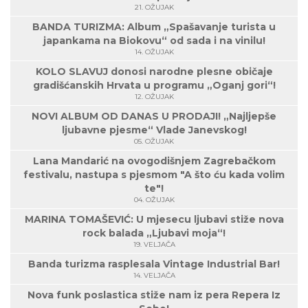
21. OŽUJAK
BANDA TURIZMA: Album „Spašavanje turista u
japankama na Biokovu“ od sada i na vinilu!
14. OŽUJAK
KOLO SLAVUJ donosi narodne plesne običaje
gradišćanskih Hrvata u programu „Oganj gori“!
12. OŽUJAK
NOVI ALBUM OD DANAS U PRODAJI! „Najljepše
ljubavne pjesme“ Vlade Janevskog!
05. OŽUJAK
Lana Mandarić na ovogodišnjem Zagrebačkom
festivalu, nastupa s pjesmom "A što ću kada volim
te"!
04. OŽUJAK
MARINA TOMAŠEVIĆ: U mjesecu ljubavi stiže nova
rock balada „Ljubavi moja“!
19. VELJAČA
Banda turizma rasplesala Vintage Industrial Bar!
14. VELJAČA
Nova funk poslastica stiže nam iz pera Repera Iz