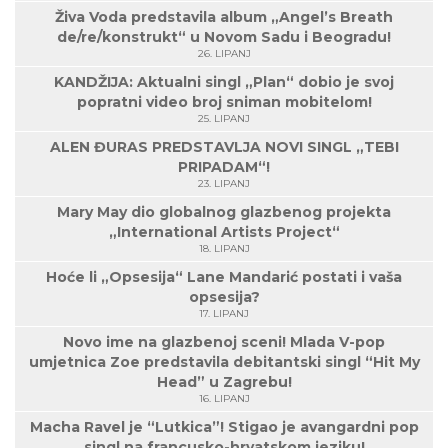
Živa Voda predstavila album „Angel’s Breath
de/re/konstrukt“ u Novom Sadu i Beogradu!
26. LIPANJ
KANDŽIJA: Aktualni singl „Plan“ dobio je svoj
popratni video broj sniman mobitelom!
25. LIPANJ
ALEN ĐURAS PREDSTAVLJA NOVI SINGL „TEBI
PRIPADAM“!
23. LIPANJ
Mary May dio globalnog glazbenog projekta
„International Artists Project“
18. LIPANJ
Hoće li „Opsesija“ Lane Mandarić postati i vaša
opsesija?
17. LIPANJ
Novo ime na glazbenoj sceni! Mlada V-pop
umjetnica Zoe predstavila debitantski singl “Hit My
Head” u Zagrebu!
16. LIPANJ
Macha Ravel je “Lutkica”! Stigao je avangardni pop
singl na francusko-hrvatskom jeziku!