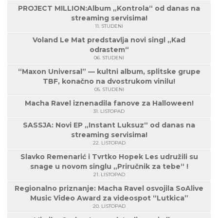
PROJECT MILLION:Album „Kontrola“ od danas na
streaming servisima!
11. STUDENI
Voland Le Mat predstavlja novi singl „Kad
odrastem“
06. STUDENI
“Maxon Universal” — kultni album, splitske grupe
TBF, konačno na dvostrukom vinilu!
05. STUDENI
Macha Ravel iznenadila fanove za Halloween!
31. LISTOPAD
SASSJA: Novi EP „Instant Luksuz“ od danas na
streaming servisima!
22. LISTOPAD
Slavko Remenarić i Tvrtko Hopek Les udružili su
snage u novom singlu „Priručnik za tebe“ !
21. LISTOPAD
Regionalno priznanje: Macha Ravel osvojila SoAlive
Music Video Award za videospot “Lutkica”
20. LISTOPAD