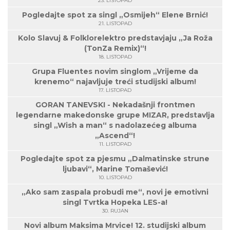
23. LISTOPAD
Pogledajte spot za singl „Osmijeh“ Elene Brnić!
21. LISTOPAD
Kolo Slavuj & Folklorelektro predstavjaju „Ja Roža
(TonZa Remix)“!
18. LISTOPAD
Grupa Fluentes novim singlom „Vrijeme da
krenemo“ najavljuje treći studijski album!
17. LISTOPAD
GORAN TANEVSKI - Nekadašnji frontmen
legendarne makedonske grupe MIZAR, predstavlja
singl „Wish a man“ s nadolazećeg albuma
„Ascend“!
11. LISTOPAD
Pogledajte spot za pjesmu „Dalmatinske strune
ljubavi“, Marine Tomašević!
10. LISTOPAD
„Ako sam zaspala probudi me“, novi je emotivni
singl Tvrtka Hopeka LES-a!
30. RUJAN
Novi album Maksima Mrvice! 12. studijski album