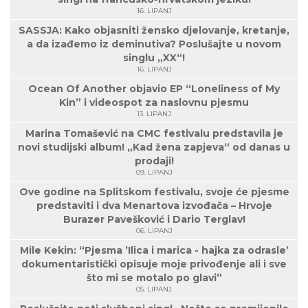
16. LIPANJ
SASSJA: Kako objasniti žensko djelovanje, kretanje,
a da izađemo iz deminutiva? Poslušajte u novom
singlu „XX“!
16. LIPANJ
Ocean Of Another objavio EP “Loneliness of My
Kin” i videospot za naslovnu pjesmu
13. LIPANJ
Marina Tomašević na CMC festivalu predstavila je
novi studijski album! „Kad žena zapjeva“ od danas u
prodaji!
09. LIPANJ
Ove godine na Splitskom festivalu, svoje će pjesme
predstaviti i dva Menartova izvođača – Hrvoje
Burazer Pavešković i Dario Terglav!
06. LIPANJ
Mile Kekin: “Pjesma ’Ilica i marica - hajka za odrasle’
dokumentaristički opisuje moje privođenje ali i sve
što mi se motalo po glavi”
05. LIPANJ