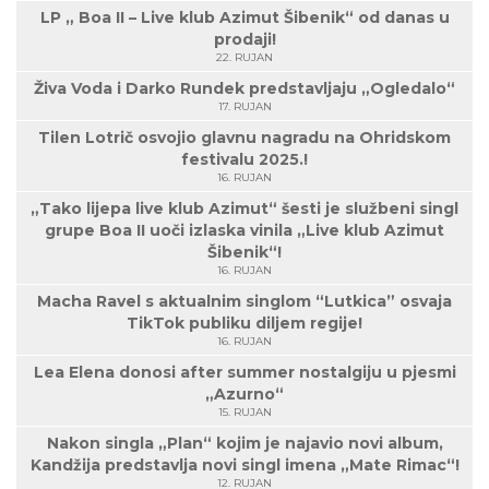
LP „ Boa II – Live klub Azimut Šibenik“ od danas u
prodaji!
22. RUJAN
Živa Voda i Darko Rundek predstavljaju „Ogledalo“
17. RUJAN
Tilen Lotrič osvojio glavnu nagradu na Ohridskom
festivalu 2025.!
16. RUJAN
„Tako lijepa live klub Azimut“ šesti je službeni singl
grupe Boa II uoči izlaska vinila „Live klub Azimut
Šibenik“!
16. RUJAN
Macha Ravel s aktualnim singlom “Lutkica” osvaja
TikTok publiku diljem regije!
16. RUJAN
Lea Elena donosi after summer nostalgiju u pjesmi
„Azurno“
15. RUJAN
Nakon singla „Plan“ kojim je najavio novi album,
Kandžija predstavlja novi singl imena „Mate Rimac“!
12. RUJAN