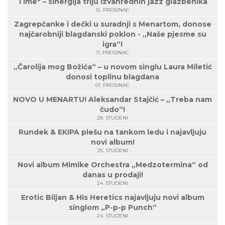
Time" – sinergija triju izvanrednih jazz glazbenika
12. PROSINAC
Zagrepčanke i dečki u suradnji s Menartom, donose
najčarobniji blagdanski poklon - „Naše pjesme su
igra“!
11. PROSINAC
„Čarolija mog Božića“ – u novom singlu Laura Miletić
donosi toplinu blagdana
01. PROSINAC
NOVO U MENARTU! Aleksandar Stajčić – „Treba nam
čudo“!
28. STUDENI
Rundek & EKIPA plešu na tankom ledu i najavljuju
novi album!
25. STUDENI
Novi album Mimike Orchestra „Medzotermina“ od
danas u prodaji!
24. STUDENI
Erotic Biljan & His Heretics najavljuju novi album
singlom „P-p-p Punch“
24. STUDENI