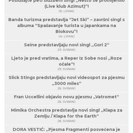
Poslušajte peti službeni singl „Nešto se promijenilo
(Live klub Azimut)“!
05. LIPANJ
Banda turizma predstavlja “Jet Ski” – završni singl s
albuma “Spašavanje turista u japankama na
Biokovu”!
04. LIPANJ
Seine predstavljaju novi singl „Gori 2“
29. SVIBANJ
Ljeto je pred vratima, a Reper Iz Sobe nosi „Roze
očale“!
29. SVIBANJ
Slick Stings predstavljaju novi videospot za pjesmu
„3000 miles“
28. SVIBANJ
Fran Uccellini objavio novu pjesmu „Vatromet“
28. SVIBANJ
Mimika Orchestra predstavlja novi singl „Klapa za
Zemlju / Klapa for the Earth“
28. SVIBANJ
DORA VESTIĆ: „Pjesma Fragmenti posvećena je