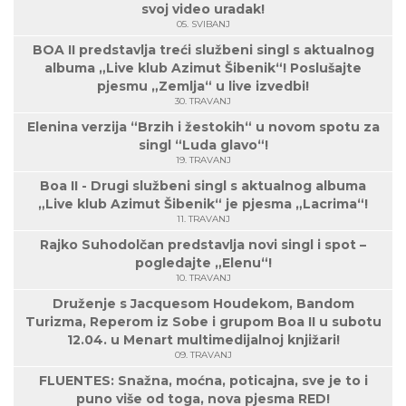
svoj video uradak!
05. SVIBANJ
BOA II predstavlja treći službeni singl s aktualnog
albuma „Live klub Azimut Šibenik“! Poslušajte
pjesmu „Zemlja“ u live izvedbi!
30. TRAVANJ
Elenina verzija “Brzih i žestokih“ u novom spotu za
singl “Luda glavo“!
19. TRAVANJ
Boa II - Drugi službeni singl s aktualnog albuma
„Live klub Azimut Šibenik“ je pjesma „Lacrima“!
11. TRAVANJ
Rajko Suhodolčan predstavlja novi singl i spot –
pogledajte „Elenu“!
10. TRAVANJ
Druženje s Jacquesom Houdekom, Bandom
Turizma, Reperom iz Sobe i grupom Boa II u subotu
12.04. u Menart multimedijalnoj knjižari!
09. TRAVANJ
FLUENTES: Snažna, moćna, poticajna, sve je to i
puno više od toga, nova pjesma RED!