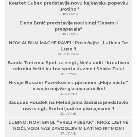
Kvartet Gubec predstavlja novu kajkavsku popevku
„Potiho“
18. KOLOVOZ
Elena Brnić predstavlja novi singl "Jesam li
prespavala"
18. KOLOVOZ
NOVI ALBUM MACHE RAVEL! Poslušajte „Lutkica De
Luxe“!
06. KOLOVOZ
Banda Turizma: Spot za singl „Neću radit“ kreativno
rekreira četiri kultna spota Kuzme i Shake Zulu!
11. SRPANJ
Hrvoje Burazer Pavešković s pjesmom „Moje misto“
osvojio najviše glasova publike!
07. SRPANJ
Jacques Houdek na Melodijama Jadrana predstavio
novi singl „Sretni ljudi ne pišu pjesme“!
30. LIPANJ
LUBINO: NOVI SINGL “VRELI PIJESAK“, KROZ LJETNE
NOĆI, VODI NAS ZAVODLJIVIM LATINO RITMOM!
27. LIPANJ