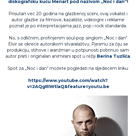
diskografsku kuću Menart pod nazivom „Noć i dan“!
Prisutan već 20 godina na glazbenoj sceni, ovaj vokalist i
autor glazbe za filmove, kazalište, videoigre i reklame
poznat je po interpretacijama jazz, pop i rock standarda.
No, s odličnim, profinjenim soul-pop singlom „Noć i dan“
Elvir se okreće autorskom stvaralaštvu. Pjesmu za čiju se
produkciju, stihove i aranžman u potpunosti pobrinuo sam
autor prati i originalan animirani spot u režiji
Berina Tuzlića
.
Spot za „Noć i dan“ možete pogledati na sljedećem linku:
https://www.youtube.com/watch?
v=2AQgRIWtlaQ&feature=youtu.be