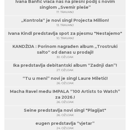
Ivana Banfić vraća nas na plesni podij s novim
singlom „Svemir pleše”
17. TRAVANJ
„Kontrola“ je novi singl Projecta Million!
13. TRAVANJ
Ivana Kindl predstavlja spot za pjesmu "Nestajemo"
10. TRAVANJ
KANDŽIJA : Porinom nagrađen album „Trostruki
salto“ od danas u prodaji!
30. OŽUJAK
Ika predstavlja debitantski album “Zadnji dan”!
27. OŽUJAK
“Tu u meni” novi je singl Laure Miletić!
26. OŽUJAK
Macha Ravel među IMPALA “100 Artists to Watch”
za 2026.!
26. OŽUJAK
Seine predstavlja novi singl "Plagijat"
26. OŽUJAK
eugen predstavlja “vjetar”
24. OŽUJAK