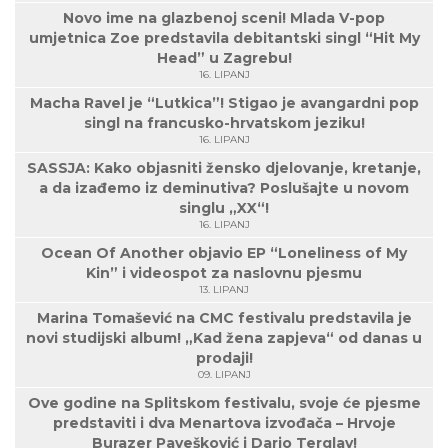
Novo ime na glazbenoj sceni! Mlada V-pop
umjetnica Zoe predstavila debitantski singl “Hit My
Head” u Zagrebu!
16. LIPANJ
Macha Ravel je “Lutkica”! Stigao je avangardni pop
singl na francusko-hrvatskom jeziku!
16. LIPANJ
SASSJA: Kako objasniti žensko djelovanje, kretanje,
a da izađemo iz deminutiva? Poslušajte u novom
singlu „XX“!
16. LIPANJ
Ocean Of Another objavio EP “Loneliness of My
Kin” i videospot za naslovnu pjesmu
13. LIPANJ
Marina Tomašević na CMC festivalu predstavila je
novi studijski album! „Kad žena zapjeva“ od danas u
prodaji!
09. LIPANJ
Ove godine na Splitskom festivalu, svoje će pjesme
predstaviti i dva Menartova izvođača – Hrvoje
Burazer Pavešković i Dario Terglav!