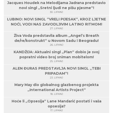
Jacques Houdek na Melodijama Jadrana predstavio
novi singl „Sretni ljudi ne pišu pjesme“!
30. LIPANJ
LUBINO: NOVI SINGL “VRELI PIJESAK“, KROZ LJETNE
NOĆI, VODI NAS ZAVODLJIVIM LATINO RITMOM!
27. LIPANJ
Živa Voda predstavila album „Angel’s Breath
de/re/konstrukt“ u Novom Sadu i Beogradu!
26. LIPANJ
KANDŽIJA: Aktualni singl „Plan“ dobio je svoj
popratni video broj sniman mobitelom!
25. LIPANJ
ALEN ĐURAS PREDSTAVLJA NOVI SINGL „TEBI
PRIPADAM“!
23. LIPANJ
Mary May dio globalnog glazbenog projekta
„International Artists Project“
18. LIPANJ
Hoće li „Opsesija“ Lane Mandarić postati i vaša
opsesija?
17. LIPANJ