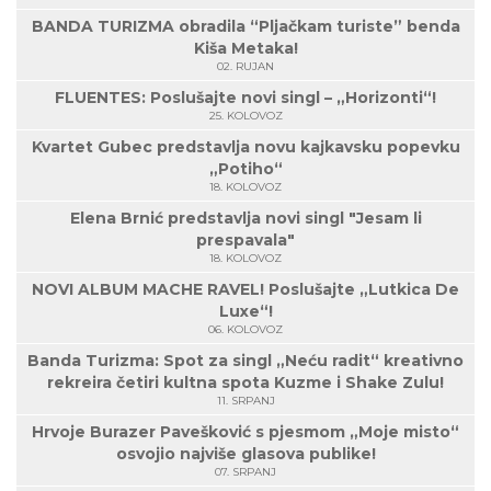
BANDA TURIZMA obradila “Pljačkam turiste” benda
Kiša Metaka!
02. RUJAN
FLUENTES: Poslušajte novi singl – „Horizonti“!
25. KOLOVOZ
Kvartet Gubec predstavlja novu kajkavsku popevku
„Potiho“
18. KOLOVOZ
Elena Brnić predstavlja novi singl "Jesam li
prespavala"
18. KOLOVOZ
NOVI ALBUM MACHE RAVEL! Poslušajte „Lutkica De
Luxe“!
06. KOLOVOZ
Banda Turizma: Spot za singl „Neću radit“ kreativno
rekreira četiri kultna spota Kuzme i Shake Zulu!
11. SRPANJ
Hrvoje Burazer Pavešković s pjesmom „Moje misto“
osvojio najviše glasova publike!
07. SRPANJ