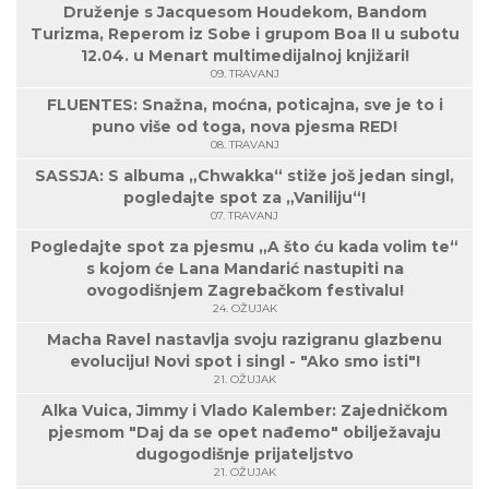
Druženje s Jacquesom Houdekom, Bandom
Turizma, Reperom iz Sobe i grupom Boa II u subotu
12.04. u Menart multimedijalnoj knjižari!
09. TRAVANJ
FLUENTES: Snažna, moćna, poticajna, sve je to i
puno više od toga, nova pjesma RED!
08. TRAVANJ
SASSJA: S albuma „Chwakka“ stiže još jedan singl,
pogledajte spot za „Vaniliju“!
07. TRAVANJ
Pogledajte spot za pjesmu „A što ću kada volim te“
s kojom će Lana Mandarić nastupiti na
ovogodišnjem Zagrebačkom festivalu!
24. OŽUJAK
Macha Ravel nastavlja svoju razigranu glazbenu
evoluciju! Novi spot i singl - "Ako smo isti"!
21. OŽUJAK
Alka Vuica, Jimmy i Vlado Kalember: Zajedničkom
pjesmom "Daj da se opet nađemo" obilježavaju
dugogodišnje prijateljstvo
21. OŽUJAK