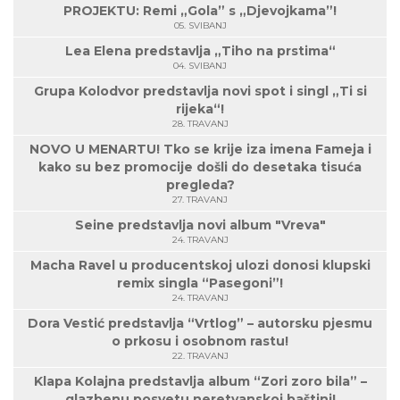
PROJEKTU: Remi „Gola” s „Djevojkama”!
05. SVIBANJ
Lea Elena predstavlja „Tiho na prstima“
04. SVIBANJ
Grupa Kolodvor predstavlja novi spot i singl „Ti si
rijeka“!
28. TRAVANJ
NOVO U MENARTU! Tko se krije iza imena Fameja i
kako su bez promocije došli do desetaka tisuća
pregleda?
27. TRAVANJ
Seine predstavlja novi album "Vreva"
24. TRAVANJ
Macha Ravel u producentskoj ulozi donosi klupski
remix singla “Pasegoni”!
24. TRAVANJ
Dora Vestić predstavlja “Vrtlog” – autorsku pjesmu
o prkosu i osobnom rastu!
22. TRAVANJ
Klapa Kolajna predstavlja album “Zori zoro bila” –
glazbenu posvetu neretvanskoj baštini!