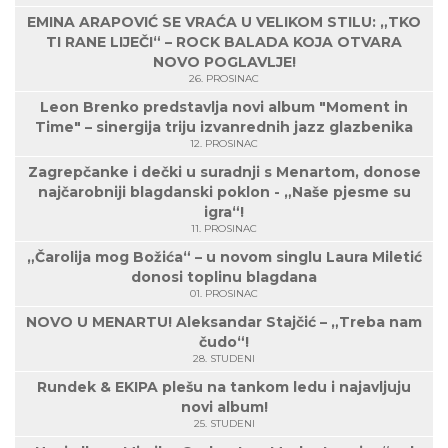
EMINA ARAPOVIĆ SE VRAĆA U VELIKOM STILU: „TKO
TI RANE LIJEČI“ – ROCK BALADA KOJA OTVARA
NOVO POGLAVLJE!
26. PROSINAC
Leon Brenko predstavlja novi album "Moment in
Time" – sinergija triju izvanrednih jazz glazbenika
12. PROSINAC
Zagrepčanke i dečki u suradnji s Menartom, donose
najčarobniji blagdanski poklon - „Naše pjesme su
igra“!
11. PROSINAC
„Čarolija mog Božića“ – u novom singlu Laura Miletić
donosi toplinu blagdana
01. PROSINAC
NOVO U MENARTU! Aleksandar Stajčić – „Treba nam
čudo“!
28. STUDENI
Rundek & EKIPA plešu na tankom ledu i najavljuju
novi album!
25. STUDENI