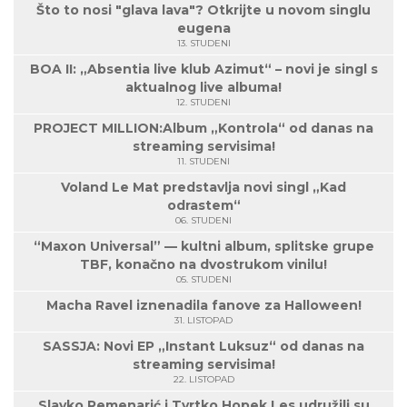
Što to nosi "glava lava"? Otkrijte u novom singlu
eugena
13. STUDENI
BOA II: „Absentia live klub Azimut“ – novi je singl s
aktualnog live albuma!
12. STUDENI
PROJECT MILLION:Album „Kontrola“ od danas na
streaming servisima!
11. STUDENI
Voland Le Mat predstavlja novi singl „Kad
odrastem“
06. STUDENI
“Maxon Universal” — kultni album, splitske grupe
TBF, konačno na dvostrukom vinilu!
05. STUDENI
Macha Ravel iznenadila fanove za Halloween!
31. LISTOPAD
SASSJA: Novi EP „Instant Luksuz“ od danas na
streaming servisima!
22. LISTOPAD
Slavko Remenarić i Tvrtko Hopek Les udružili su