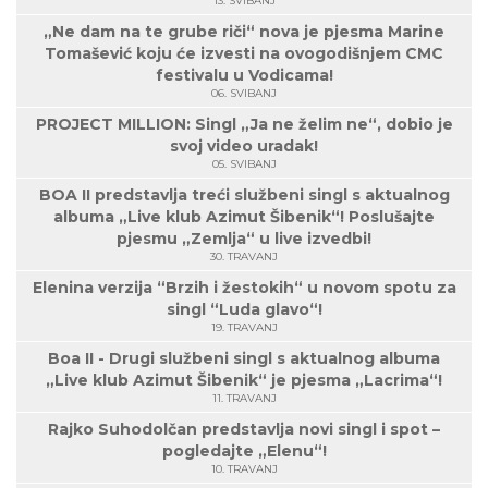
13. SVIBANJ
„Ne dam na te grube riči“ nova je pjesma Marine
Tomašević koju će izvesti na ovogodišnjem CMC
festivalu u Vodicama!
06. SVIBANJ
PROJECT MILLION: Singl „Ja ne želim ne“, dobio je
svoj video uradak!
05. SVIBANJ
BOA II predstavlja treći službeni singl s aktualnog
albuma „Live klub Azimut Šibenik“! Poslušajte
pjesmu „Zemlja“ u live izvedbi!
30. TRAVANJ
Elenina verzija “Brzih i žestokih“ u novom spotu za
singl “Luda glavo“!
19. TRAVANJ
Boa II - Drugi službeni singl s aktualnog albuma
„Live klub Azimut Šibenik“ je pjesma „Lacrima“!
11. TRAVANJ
Rajko Suhodolčan predstavlja novi singl i spot –
pogledajte „Elenu“!
10. TRAVANJ