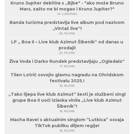
Kruno Jupiter debitira s „Bjbe" - "ako može Bruno
Mars, zašto ne bi mogao i Kruno Jupiter?"
01. LISTOPAD
Banda turizma predstavlja live album pod nazivom
„Vintaž live“!
26. RUJAN
LP „ Boa II – Live klub Azimut Šibenik“ od danas u
prodaji!
22. RUJAN
Živa Voda i Darko Rundek predstavljaju „Ogledalo“
17. RUJAN
Tilen Lotrič osvojio glavnu nagradu na Ohridskom
festivalu 2025.!
16. RUJAN
„Tako lijepa live klub Azimut“ šesti je službeni singl
grupe Boa II uoči izlaska vinila „Live klub Azimut
Šibenik“!
16. RUJAN
Macha Ravel s aktualnim singlom “Lutkica” osvaja
TikTok publiku diljem regije!
16. RUJAN