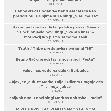
kojim se ne planira uklopiti
01. LIPANJ
Lenny Kravitz odabrao bend Aracataca kao
predgrupu, a s njima stiže singl „Sjeti me se“
29. SVIBANJ
Nakon pet godina diskografske pauze, Neven
Stipčić objavio novi singl „Sve što imaš“ –
motivacijsko pismo samome sebi!
29. SVIBANJ
Truth ≠ Tribe predstavlja novi singl “M!”
28. SVIBANJ
Bruno Rački predstavlja novi singl “Fešta”
22. SVIBANJ
Valovi nas vode na daleki Barbados
13. SVIBANJ
Objavljen je duet Marka Tolje i Olivera Dragojevića
„Ti si moja ljubav“
11. SVIBANJ
Zaljubite se u novi singl Meritas dok svira „Radio”
08. SVIBANJ
MIRELA PRISELAC REMI U SAMOSTALNOM