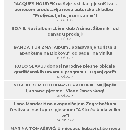
JACQUES HOUDEK na Svjetski dan pjesništva s
ponosom predstavlja novu autorsku skladbu -
"Proljeća, ljeta, jeseni, zime"!
21. OŽUJAK
BOA II: Novi album „Live klub Azimut Šibenik“ od
danas u prodaji!
21. OŽUJAK
BANDA TURIZMA: Album „Spašavanje turista u
japankama na Biokovu“ od sada i na vinilu!
14. OŽUJAK
KOLO SLAVUJ donosi narodne plesne običaje
gradišćanskih Hrvata u programu „Oganj gori“!
12. OŽUJAK
NOVI ALBUM OD DANAS U PRODAJI! „Najljepše
ljubavne pjesme“ Vlade Janevskog!
05. OŽUJAK
Lana Mandarić na ovogodišnjem Zagrebačkom
festivalu, nastupa s pjesmom "A što ću kada volim
te"!
04. OŽUJAK
MARINA TOMAŠEVIĆ: U mjesecu ljubavi stiže nova