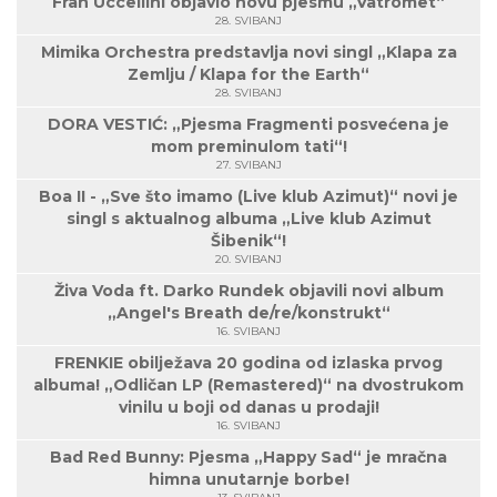
Fran Uccellini objavio novu pjesmu „Vatromet“
28. SVIBANJ
Mimika Orchestra predstavlja novi singl „Klapa za
Zemlju / Klapa for the Earth“
28. SVIBANJ
DORA VESTIĆ: „Pjesma Fragmenti posvećena je
mom preminulom tati“!
27. SVIBANJ
Boa II - „Sve što imamo (Live klub Azimut)“ novi je
singl s aktualnog albuma „Live klub Azimut
Šibenik“!
20. SVIBANJ
Živa Voda ft. Darko Rundek objavili novi album
„Angel's Breath de/re/konstrukt“
16. SVIBANJ
FRENKIE obilježava 20 godina od izlaska prvog
albuma! „Odličan LP (Remastered)“ na dvostrukom
vinilu u boji od danas u prodaji!
16. SVIBANJ
Bad Red Bunny: Pjesma „Happy Sad“ je mračna
himna unutarnje borbe!