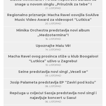
snage u novom singlu „Priručnik za tebe“ !
21. LISTOPAD
Regionalno priznanje: Macha Ravel osvojila SoAlive
Music Video Award za videospot “Lutkica”
20. LISTOPAD
Mimika Orchestra predstavlja novi album
„Medzotermina“!
16. LISTOPAD
Upoznajte Maiu Vë!
14. LISTOPAD
Macha Ravel ovog prosinca stiže u klub Boogaloo!
“Lutkica” uživo u Zagrebu!
10. LISTOPAD
Seine predstavlja novi singl „Veseli se“
09. LISTOPAD
Josip Palameta predstavlja EP “Zaviri pod kožu”
08. LISTOPAD
Repčuga u cvijeću! Sassja predstavlja novi singl i
najavljuje koncert u Saxu!
06. LISTOPAD