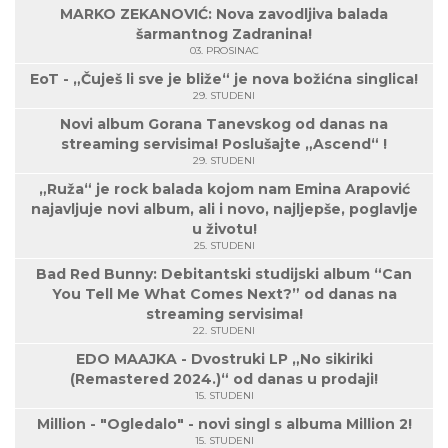
MARKO ZEKANOVIĆ: Nova zavodljiva balada
šarmantnog Zadranina!
03. PROSINAC
EoT - „Čuješ li sve je bliže“ je nova božićna singlica!
29. STUDENI
Novi album Gorana Tanevskog od danas na
streaming servisima! Poslušajte „Ascend“ !
29. STUDENI
„Ruža“ je rock balada kojom nam Emina Arapović
najavljuje novi album, ali i novo, najljepše, poglavlje
u životu!
25. STUDENI
Bad Red Bunny: Debitantski studijski album “Can
You Tell Me What Comes Next?” od danas na
streaming servisima!
22. STUDENI
EDO MAAJKA - Dvostruki LP „No sikiriki
(Remastered 2024.)“ od danas u prodaji!
15. STUDENI
Million - "Ogledalo" - novi singl s albuma Million 2!
15. STUDENI