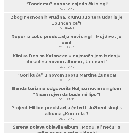
“Tandemu” donose zajednički singl!
16. LIPANJ
Zbog nesnosnih vrućina, Krunu Jupitera udarila je
„Sunčanica“!
15. LIPANJ
Reper iz sobe predstavlja novi singl - Moj život je
san!
12. LIPANJ
Klinika Denisa Kataneca u najmračnijem izdanju
dosad na novom albumu „Ununani“
12. LIPANJ
“Gori kuća” u novom spotu Martina Žuneca!
10. LIPANJ
Banda turizma odgovorila Huljiću novim singlom
“Nisan rojen da bude mi lipo”!
09. LIPANJ
Project Million predstavlja četvrti službeni singl s
albuma „Kontrola“!
03. LIPANJ
Šarena pojava objavila album „Mogu, al’ neću“ s