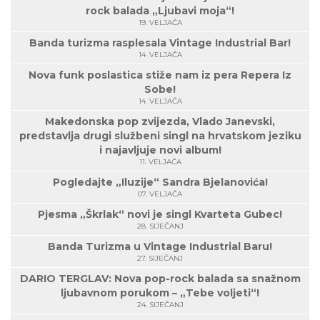
rock balada „Ljubavi moja“!
19. VELJAČA
Banda turizma rasplesala Vintage Industrial Bar!
14. VELJAČA
Nova funk poslastica stiže nam iz pera Repera Iz
Sobe!
14. VELJAČA
Makedonska pop zvijezda, Vlado Janevski,
predstavlja drugi službeni singl na hrvatskom jeziku
i najavljuje novi album!
11. VELJAČA
Pogledajte „Iluzije“ Sandra Bjelanovića!
07. VELJAČA
Pjesma „Škrlak“ novi je singl Kvarteta Gubec!
28. SIJEČANJ
Banda Turizma u Vintage Industrial Baru!
27. SIJEČANJ
DARIO TERGLAV: Nova pop-rock balada sa snažnom
ljubavnom porukom – „Tebe voljeti“!
24. SIJEČANJ