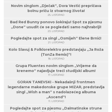
Novim singlom „Dječak“, Dora Vestić prepričava
bolnu priču iz stvarnog života!
25. LISTOPAD
Bad Red Bunny ponovo šokiraju! Spot za pjesmu
„Done“ usudit će se pogledati samo najhrabriji!
23. LISTOPAD
Pogledajte spot za singl „Osmijeh“ Elene Brnić!
21. LISTOPAD
Kolo Slavuj & Folklorelektro predstavjaju „Ja Roža
(TonZa Remix)“!
18. LISTOPAD
Grupa Fluentes novim singlom „Vrijeme da
krenemo“ najavljuje treći studijski album!
17. LISTOPAD
GORAN TANEVSKI - Nekadašnji frontmen
legendarne makedonske grupe MIZAR, predstavlja
singl „Wish a man“ s nadolazećeg albuma
„Ascend“!
11. LISTOPAD
Pogledajte spot za pjesmu „Dalmatinske strune