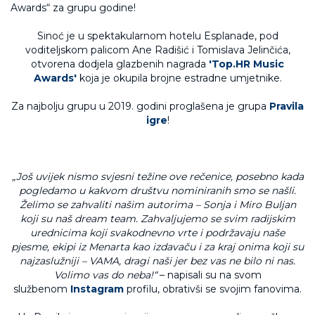
Sinoć je u spektakularnom hotelu Esplanade, pod
voditeljskom palicom Ane Radišić i Tomislava Jelinčića,
otvorena dodjela glazbenih nagrada
'Top.HR Music
Awards'
koja je okupila brojne estradne umjetnike.
Za najbolju grupu u 2019. godini proglašena je grupa
Pravila
igre
!
„Još uvijek nismo svjesni težine ove rečenice, posebno kada
pogledamo u kakvom društvu nominiranih smo se našli.
Želimo se zahvaliti našim autorima – Sonja i Miro Buljan
koji su naš dream team. Zahvaljujemo se svim radijskim
urednicima koji svakodnevno vrte i podržavaju naše
pjesme, ekipi iz Menarta kao izdavaču i za kraj onima koji su
najzaslužniji – VAMA, dragi naši jer bez vas ne bilo ni nas.
Volimo vas do neba!“
– napisali su na svom
službenom
Instagram
profilu, obrativši se svojim fanovima.