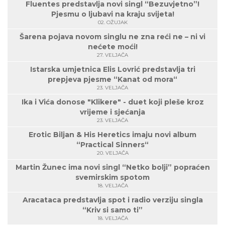
Fluentes predstavlja novi singl “Bezuvjetno”!
Pjesmu o ljubavi na kraju svijeta!
02. OŽUJAK
Šarena pojava novom singlu ne zna reći ne – ni vi
nećete moći!
27. VELJAČA
Istarska umjetnica Elis Lovrić predstavlja tri
prepjeva pjesme “Kanat od mora“
23. VELJAČA
Ika i Vića donose "Klikere" - duet koji pleše kroz
vrijeme i sjećanja
23. VELJAČA
Erotic Biljan & His Heretics imaju novi album
“Practical Sinners“
20. VELJAČA
Martin Žunec ima novi singl “Netko bolji” popraćen
svemirskim spotom
18. VELJAČA
Aracataca predstavlja spot i radio verziju singla
“Kriv si samo ti”
18. VELJAČA