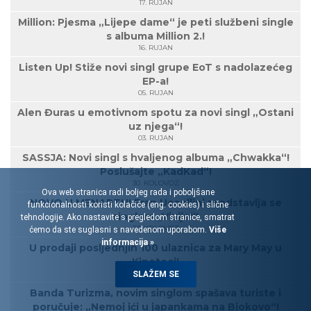
17. RUJAN
Million: Pjesma „Lijepe dame“ je peti službeni single
s albuma Million 2.!
16. RUJAN
Listen Up! Stiže novi singl grupe EoT s nadolazećeg
EP-a!
05. RUJAN
Alen Đuras u emotivnom spotu za novi singl „Ostani
uz njega“!
03. RUJAN
SASSJA: Novi singl s hvaljenog albuma „Chwakka“!
Poslušajte „KadKad“!
30. KOLOVOZ
Ova web stranica radi boljeg rada i poboljšane
NOVO U MENARTU! Fran Uccellini predstavlja se
funkcionalnosti koristi kolačiće (eng. cookies) i slične
singlom „Vizije“!
tehnologije. Ako nastavite s pregledom stranice, smatrat
23. KOLOVOZ
ćemo da ste suglasni s navedenom uporabom.
Više
informacija »
U prodaji posljednjih 100 ulaznica za Mary May u
Kinoteci!
21. KOLOVOZ
SLAŽEM SE
Banda Turizma, novim singlom spašava turiste i
poručuje: „Nemoj ići u japankama na Biokovo“!