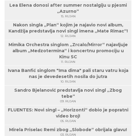
Lea Elena donosi after summer nostalgiju u pjesmi
„Azurno“
15. RUJAN
Nakon singla „Plan“ kojim je najavio novi album,
Kandžija predstavlja novi singl imena „Mate Rimac“!
12. RUJAN
Mimika Orchestra singlom „Zrcalo/Mirror“ najavljuje
album „Medzotermina“ i koncertnu promociju u
Kinu SC
11. RUJAN
Ivana Banfić singlom "Ima dima" pali staru vatru koja
nas je devedesetih nosila do jutra
10. RUJAN
Sandro Bjelanović predstavlja novi singl „Zbog
tebe“
09. RUJAN
FLUENTES: Novi singl – „Horizonti“ dobio je popratni
video broj!
05. RUJAN
Mirela Priselac Remi zbog „Slobode“ obrijala glavu!
03. RUJAN