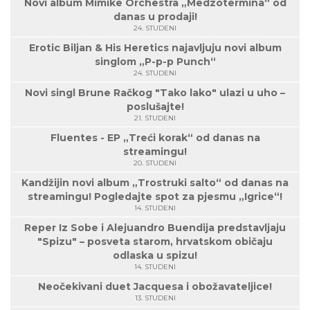
Novi album Mimike Orchestra „Medzotermina“ od
danas u prodaji!
24. STUDENI
Erotic Biljan & His Heretics najavljuju novi album
singlom „P-p-p Punch“
24. STUDENI
Novi singl Brune Račkog "Tako lako" ulazi u uho –
poslušajte!
21. STUDENI
Fluentes - EP „Treći korak“ od danas na
streamingu!
20. STUDENI
Kandžijin novi album „Trostruki salto“ od danas na
streamingu! Pogledajte spot za pjesmu „Igrice“!
14. STUDENI
Reper Iz Sobe i Alejuandro Buendija predstavljaju
"Spizu" – posveta starom, hrvatskom običaju
odlaska u spizu!
14. STUDENI
Neočekivani duet Jacquesa i obožavateljice!
13. STUDENI