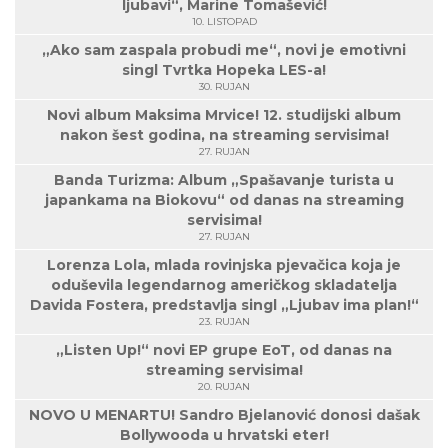
ljubavi“, Marine Tomašević!
10. LISTOPAD
„Ako sam zaspala probudi me“, novi je emotivni
singl Tvrtka Hopeka LES-a!
30. RUJAN
Novi album Maksima Mrvice! 12. studijski album
nakon šest godina, na streaming servisima!
27. RUJAN
Banda Turizma: Album „Spašavanje turista u
japankama na Biokovu“ od danas na streaming
servisima!
27. RUJAN
Lorenza Lola, mlada rovinjska pjevačica koja je
oduševila legendarnog američkog skladatelja
Davida Fostera, predstavlja singl „Ljubav ima plan!“
23. RUJAN
„Listen Up!“ novi EP grupe EoT, od danas na
streaming servisima!
20. RUJAN
NOVO U MENARTU! Sandro Bjelanović donosi dašak
Bollywooda u hrvatski eter!