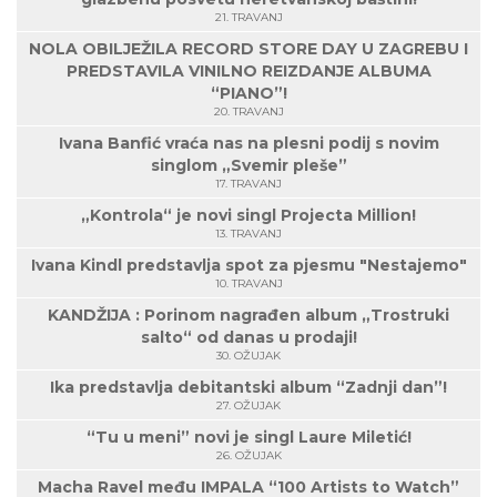
21. TRAVANJ
NOLA OBILJEŽILA RECORD STORE DAY U ZAGREBU I
PREDSTAVILA VINILNO REIZDANJE ALBUMA
“PIANO”!
20. TRAVANJ
Ivana Banfić vraća nas na plesni podij s novim
singlom „Svemir pleše”
17. TRAVANJ
„Kontrola“ je novi singl Projecta Million!
13. TRAVANJ
Ivana Kindl predstavlja spot za pjesmu "Nestajemo"
10. TRAVANJ
KANDŽIJA : Porinom nagrađen album „Trostruki
salto“ od danas u prodaji!
30. OŽUJAK
Ika predstavlja debitantski album “Zadnji dan”!
27. OŽUJAK
“Tu u meni” novi je singl Laure Miletić!
26. OŽUJAK
Macha Ravel među IMPALA “100 Artists to Watch”