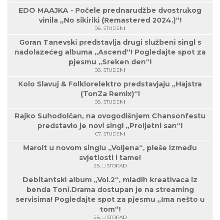
EDO MAAJKA - Počele prednarudžbe dvostrukog
vinila „No sikiriki (Remastered 2024.)“!
08. STUDENI
Goran Tanevski predstavlja drugi službeni singl s
nadolazećeg albuma „Ascend“! Pogledajte spot za
pjesmu „Sreken den“!
08. STUDENI
Kolo Slavuj & Folklorelektro predstavjaju „Hajstra
(TonZa Remix)“!
08. STUDENI
Rajko Suhodolčan, na ovogodišnjem Chansonfestu
predstavio je novi singl „Proljetni san“!
07. STUDENI
Marolt u novom singlu „Voljena“, pleše između
svjetlosti i tame!
28. LISTOPAD
Debitantski album „Vol.2“, mladih kreativaca iz
benda Toni.Drama dostupan je na streaming
servisima! Pogledajte spot za pjesmu „Ima nešto u
tom“!
28. LISTOPAD