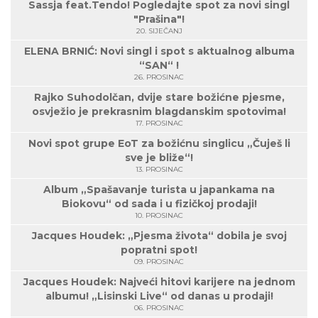
Sassja feat.Tendo! Pogledajte spot za novi singl
"Prašina"!
20. SIJEČANJ
ELENA BRNIĆ: Novi singl i spot s aktualnog albuma
“SAN“ !
26. PROSINAC
Rajko Suhodolčan, dvije stare božićne pjesme,
osvježio je prekrasnim blagdanskim spotovima!
17. PROSINAC
Novi spot grupe EoT za božićnu singlicu „Čuješ li
sve je bliže“!
13. PROSINAC
Album „Spašavanje turista u japankama na
Biokovu“ od sada i u fizičkoj prodaji!
10. PROSINAC
Jacques Houdek: „Pjesma života“ dobila je svoj
popratni spot!
09. PROSINAC
Jacques Houdek: Najveći hitovi karijere na jednom
albumu! „Lisinski Live“ od danas u prodaji!
06. PROSINAC