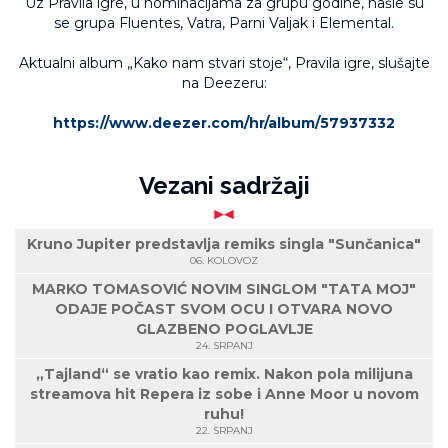
Uz Pravila igre, u nominacijama za grupu godine, našle su
se grupa Fluentes, Vatra, Parni Valjak i Elemental.
Aktualni album „Kako nam stvari stoje“, Pravila igre, slušajte
na Deezeru:
https://www.deezer.com/hr/album/57937332
Vezani sadržaji
Kruno Jupiter predstavlja remiks singla "Sunčanica"
06. KOLOVOZ
MARKO TOMASOVIĆ NOVIM SINGLOM "TATA MOJ"
ODAJE POČAST SVOM OCU I OTVARA NOVO
GLAZBENO POGLAVLJE
24. SRPANJ
„Tajland“ se vratio kao remix. Nakon pola milijuna
streamova hit Repera iz sobe i Anne Moor u novom
ruhu!
22. SRPANJ