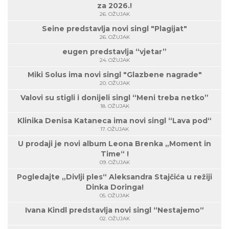
za 2026.!
26. OŽUJAK
Seine predstavlja novi singl "Plagijat"
26. OŽUJAK
eugen predstavlja “vjetar”
24. OŽUJAK
Miki Solus ima novi singl "Glazbene nagrade"
20. OŽUJAK
Valovi su stigli i donijeli singl “Meni treba netko”
18. OŽUJAK
Klinika Denisa Kataneca ima novi singl “Lava pod“
17. OŽUJAK
U prodaji je novi album Leona Brenka „Moment in
Time“ !
09. OŽUJAK
Pogledajte „Divlji ples“ Aleksandra Stajčića u režiji
Dinka Doringa!
05. OŽUJAK
Ivana Kindl predstavlja novi singl “Nestajemo“
02. OŽUJAK