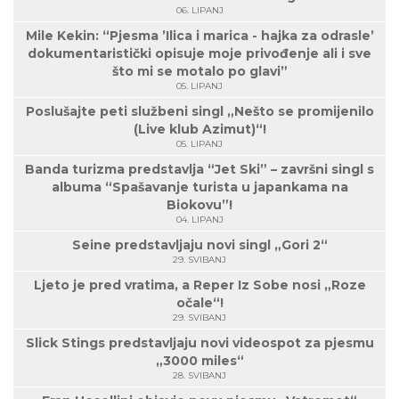
06. LIPANJ
Mile Kekin: “Pjesma ’Ilica i marica - hajka za odrasle’
dokumentaristički opisuje moje privođenje ali i sve
što mi se motalo po glavi”
05. LIPANJ
Poslušajte peti službeni singl „Nešto se promijenilo
(Live klub Azimut)“!
05. LIPANJ
Banda turizma predstavlja “Jet Ski” – završni singl s
albuma “Spašavanje turista u japankama na
Biokovu”!
04. LIPANJ
Seine predstavljaju novi singl „Gori 2“
29. SVIBANJ
Ljeto je pred vratima, a Reper Iz Sobe nosi „Roze
očale“!
29. SVIBANJ
Slick Stings predstavljaju novi videospot za pjesmu
„3000 miles“
28. SVIBANJ