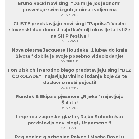
Bruno Rački novi singl “Da mi je još jednom”
posvećuje svim izgubljenima i voljenima
21. SRPANJ
GLISTE predstavljaju novi singl "Paprika": Viralni
slovenski duo donosi najotkačeniji okus ljeta i stiže
na SHIP festival!
15. SRPANJ
Nova pjesma Jacquesa Houdeka „Ljubav do kraja
života“ dobila je svoje posebno videoizdanje!
08. SRPANJ
Fon Biskich i Narodno blago predstavljaju singl "BEZ
ČOKOLADE" i najavljuju vinilno izdanje koje će te
doslovno moći pojesti!
07. SRPANJ
Rundek & Ekipa s pjesmom „Rijeka“ najavljuju
Šalatu!
03. SRPANJ
Legenda zagorske glazbe, Rajko Suhodolčan
predstavlja novi singl „Uspomene“!
23. LIPANJ
Regionalne glazbenice Raiven i Macha Ravel u