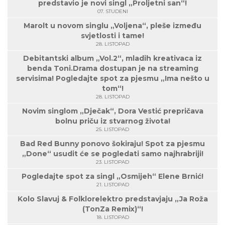
predstavio je novi singl „Proljetni san“!
07. STUDENI
Marolt u novom singlu „Voljena“, pleše između
svjetlosti i tame!
28. LISTOPAD
Debitantski album „Vol.2“, mladih kreativaca iz
benda Toni.Drama dostupan je na streaming
servisima! Pogledajte spot za pjesmu „Ima nešto u
tom“!
28. LISTOPAD
Novim singlom „Dječak“, Dora Vestić prepričava
bolnu priču iz stvarnog života!
25. LISTOPAD
Bad Red Bunny ponovo šokiraju! Spot za pjesmu
„Done“ usudit će se pogledati samo najhrabriji!
23. LISTOPAD
Pogledajte spot za singl „Osmijeh“ Elene Brnić!
21. LISTOPAD
Kolo Slavuj & Folklorelektro predstavjaju „Ja Roža
(TonZa Remix)“!
18. LISTOPAD