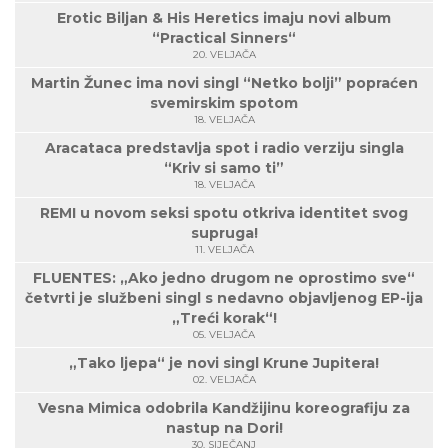
Erotic Biljan & His Heretics imaju novi album
“Practical Sinners“
20. VELJAČA
Martin Žunec ima novi singl “Netko bolji” popraćen
svemirskim spotom
18. VELJAČA
Aracataca predstavlja spot i radio verziju singla
“Kriv si samo ti”
18. VELJAČA
REMI u novom seksi spotu otkriva identitet svog
supruga!
11. VELJAČA
FLUENTES: „Ako jedno drugom ne oprostimo sve“
četvrti je službeni singl s nedavno objavljenog EP-ija
„Treći korak“!
05. VELJAČA
„Tako ljepa“ je novi singl Krune Jupitera!
02. VELJAČA
Vesna Mimica odobrila Kandžijinu koreografiju za
nastup na Dori!
30. SIJEČANJ