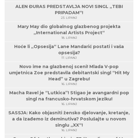
ALEN ĐURAS PREDSTAVLJA NOVI SINGL „TEBI
PRIPADAM“!
23. LIPANJ
Mary May dio globalnog glazbenog projekta
„International Artists Project“
18. LIPANJ
Hoće li „Opsesija“ Lane Mandarić postati i vaša
opsesija?
17. LIPANJ
Novo ime na glazbenoj sceni! Mlada V-pop
umjetnica Zoe predstavila debitantski singl “Hit My
Head” u Zagrebu!
16. LIPANJ
Macha Ravel je “Lutkica”! Stigao je avangardni pop
singl na francusko-hrvatskom jeziku!
16. LIPANJ
SASSJA: Kako objasniti žensko djelovanje, kretanje,
a da izađemo iz deminutiva? Poslušajte u novom
singlu „XX“!
16. LIPANJ