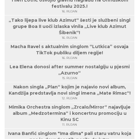
Tilen Lotrič osvojio glavnu nagradu na Ohridskom
festivalu 2025.!
16. RUJAN
„Tako lijepa live klub Azimut“ šesti je službeni singl
grupe Boa II uoči izlaska vinila „Live klub Azimut
Šibenik“!
16. RUJAN
Macha Ravel s aktualnim singlom “Lutkica” osvaja
TikTok publiku diljem regije!
16. RUJAN
Lea Elena donosi after summer nostalgiju u pjesmi
„Azurno“
15. RUJAN
Nakon singla „Plan“ kojim je najavio novi album,
Kandžija predstavlja novi singl imena „Mate Rimac“!
12. RUJAN
Mimika Orchestra singlom „Zrcalo/Mirror“ najavljuje
album „Medzotermina“ i koncertnu promociju u
Kinu SC
11. RUJAN
Ivana Banfić singlom "Ima dima" pali staru vatru koja