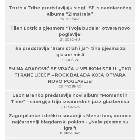
Truth ≠ Tribe predstavljaju singl “S!” s nadolazećeg
albuma “Zimstrela”
26. SIJEČANJ
Tilen Lotrič s pjesmom "Tvoja budala" otvara novo
poglavlje!
21. SIJEČANJ
Ika predstavlja "Sram strah i ja"- tiha pjesma za
glasne misli
13. SIJEČANJ
EMINA ARAPOVIĆ SE VRAĆA U VELIKOM STILU: „TKO
TI RANE LIJEČI“ – ROCK BALADA KOJA OTVARA
NOVO POGLAVLJE!
26. PROSINAC
Leon Brenko predstavlja novi album "Moment in
Time" – sinergija triju izvanrednih jazz glazbenika
12. PROSINAC
Zagrepčanke i dečki u suradnji s Menartom, donose
najčarobniji blagdanski poklon - „Naše pjesme su
igra“!
11. PROSINAC