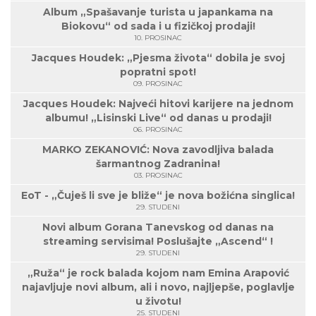
Album „Spašavanje turista u japankama na
Biokovu“ od sada i u fizičkoj prodaji!
10. PROSINAC
Jacques Houdek: „Pjesma života“ dobila je svoj
popratni spot!
09. PROSINAC
Jacques Houdek: Najveći hitovi karijere na jednom
albumu! „Lisinski Live“ od danas u prodaji!
06. PROSINAC
MARKO ZEKANOVIĆ: Nova zavodljiva balada
šarmantnog Zadranina!
03. PROSINAC
EoT - „Čuješ li sve je bliže“ je nova božićna singlica!
29. STUDENI
Novi album Gorana Tanevskog od danas na
streaming servisima! Poslušajte „Ascend“ !
29. STUDENI
„Ruža“ je rock balada kojom nam Emina Arapović
najavljuje novi album, ali i novo, najljepše, poglavlje
u životu!
25. STUDENI