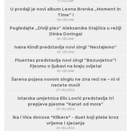
17. OŽUJAK
U prodaji je novi album Leona Brenka „Moment in
Time“ !
09. OŽUJAK
Pogledajte „Divlji ples“ Aleksandra Stajčića u režiji
Dinka Doringa!
05. OŽUJAK
Ivana Kindl predstavlja novi singl “Nestajemo“
02. OŽUJAK
Fluentes predstavlja novi singl “Bezuvjetno”!
Pjesmu o ljubavi na kraju svijeta!
02. OŽUJAK
Šarena pojava novom singlu ne zna reći ne – ni vi
nećete moći!
27. VELJAČA
Istarska umjetnica Elis Lovrić predstavlja tri
prepjeva pjesme “Kanat od mora“
23. VELJAČA
Ika i Vića donose "Klikere" - duet koji pleše kroz
vrijeme i sjećanja
23. VELJAČA