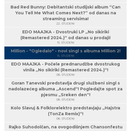
Bad Red Bunny: Debitantski studijski album “Can
You Tell Me What Comes Next?” od danas na
streaming servisima!
22. STUDENI
EDO MAAJKA - Dvostruki LP „No sikiriki
(Remastered 2024.)“ od danas u prodaji!
15. STUDENI
Million - "Ogledalo" - novi singl s albuma Million 2!
15. STUDENI
EDO MAAJKA - Počele prednarudžbe dvostrukog
vinila „No sikiriki (Remastered 2024.)“!
08. STUDENI
Goran Tanevski predstavlja drugi službeni singl s
nadolazećeg albuma „Ascend“! Pogledajte spot za
pjesmu „Sreken den“!
08. STUDENI
Kolo Slavuj & Folklorelektro predstavjaju „Hajstra
(TonZa Remix)“!
08. STUDENI
Rajko Suhodolčan, na ovogodišnjem Chansonfestu