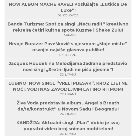
NOVI ALBUM MACHE RAVEL! Poslušajte „Lutkica De
Luxe“!
06. KOLOVOZ
Banda Turizma: Spot za singl „Neću radit“ kreativno
rekreira četiri kultna spota Kuzme i Shake Zulu!
11. SRPANJ
Hrvoje Burazer Pavešković s pjesmom „Moje misto“
osvojio najviše glasova publike!
07. SRPANJ
Jacques Houdek na Melodijama Jadrana predstavio
novi singl „Sretni ljudi ne pišu pjesme“!
30. LIPANJ
LUBINO: NOVI SINGL “VRELI PIJESAK“, KROZ LJETNE
NOĆI, VODI NAS ZAVODLJIVIM LATINO RITMOM!
27. LIPANJ
Živa Voda predstavila album „Angel’s Breath
de/re/konstrukt“ u Novom Sadu i Beogradu!
26. LIPANJ
KANDŽIJA: Aktualni singl „Plan“ dobio je svoj
popratni video broj sniman mobitelom!
25. LIPANJ