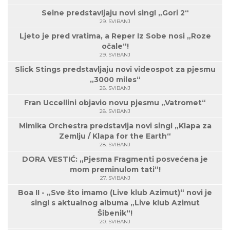
Seine predstavljaju novi singl „Gori 2“
29. SVIBANJ
Ljeto je pred vratima, a Reper Iz Sobe nosi „Roze
očale“!
29. SVIBANJ
Slick Stings predstavljaju novi videospot za pjesmu
„3000 miles“
28. SVIBANJ
Fran Uccellini objavio novu pjesmu „Vatromet“
28. SVIBANJ
Mimika Orchestra predstavlja novi singl „Klapa za
Zemlju / Klapa for the Earth“
28. SVIBANJ
DORA VESTIĆ: „Pjesma Fragmenti posvećena je
mom preminulom tati“!
27. SVIBANJ
Boa II - „Sve što imamo (Live klub Azimut)“ novi je
singl s aktualnog albuma „Live klub Azimut
Šibenik“!
20. SVIBANJ