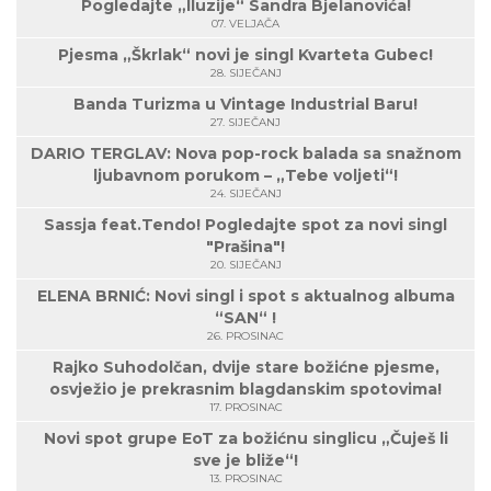
Pogledajte „Iluzije“ Sandra Bjelanovića!
07. VELJAČA
Pjesma „Škrlak“ novi je singl Kvarteta Gubec!
28. SIJEČANJ
Banda Turizma u Vintage Industrial Baru!
27. SIJEČANJ
DARIO TERGLAV: Nova pop-rock balada sa snažnom
ljubavnom porukom – „Tebe voljeti“!
24. SIJEČANJ
Sassja feat.Tendo! Pogledajte spot za novi singl
"Prašina"!
20. SIJEČANJ
ELENA BRNIĆ: Novi singl i spot s aktualnog albuma
“SAN“ !
26. PROSINAC
Rajko Suhodolčan, dvije stare božićne pjesme,
osvježio je prekrasnim blagdanskim spotovima!
17. PROSINAC
Novi spot grupe EoT za božićnu singlicu „Čuješ li
sve je bliže“!
13. PROSINAC