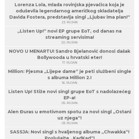
Lorenza Lola, mlada rovinjska pjevačica koja je
oduševila legendarnog američkog skladatelja
Davida Fostera, predstavlja singl „Ljubav ima plan!“
23. RUJAN
„Listen Up!“ novi EP grupe EoT, od danas na
streaming servisima!
20. RUJAN
NOVO U MENARTU! Sandro Bjelanović donosi dašak
Bollywooda u hrvatski eter!
17. RUJAN
Million: Pjesma „Lijepe dame“ je peti službeni single
s albuma Million 2.!
16. RUJAN
Listen Up! Stiže novi singl grupe EoT s nadolazećeg
EP-a!
05. RUJAN
Alen Đuras u emotivnom spotu za novi singl „Ostani
uz njega“!
03. RUJAN
SASSJA: Novi singl s hvaljenog albuma „Chwakka“!
Poslušajte „KadKad“!