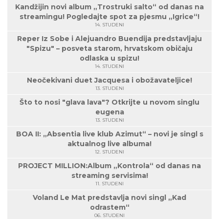
Kandžijin novi album „Trostruki salto“ od danas na
streamingu! Pogledajte spot za pjesmu „Igrice“!
14. STUDENI
Reper Iz Sobe i Alejuandro Buendija predstavljaju
"Spizu" – posveta starom, hrvatskom običaju
odlaska u spizu!
14. STUDENI
Neočekivani duet Jacquesa i obožavateljice!
13. STUDENI
Što to nosi "glava lava"? Otkrijte u novom singlu
eugena
13. STUDENI
BOA II: „Absentia live klub Azimut“ – novi je singl s
aktualnog live albuma!
12. STUDENI
PROJECT MILLION:Album „Kontrola“ od danas na
streaming servisima!
11. STUDENI
Voland Le Mat predstavlja novi singl „Kad
odrastem“
06. STUDENI