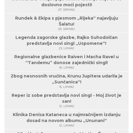
doslovno moći pojesti!
07. SRPANJ
Rundek & Ekipa s pjesmom „Rijeka“ najavljuju
Šalatu!
03. SRPANJ
Legenda zagorske glazbe, Rajko Suhodolčan
predstavlja novi singl „Uspomene“!
23. LIPANJ
Regionalne glazbenice Raiven i Macha Ravel u
“Tandemu” donose zajednički singl!
16. LIPANJ
Zbog nesnosnih vrućina, Krunu Jupitera udarila je
„Sunčanica“!
15. LIPANJ
Reper iz sobe predstavlja novi singl - Moj život je
san!
12. LIPANJ
Klinika Denisa Kataneca u najmračnijem izdanju
dosad na novom albumu „Ununani“
12. LIPANJ