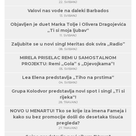
22. SVIBANJ
Valovi nas vode na daleki Barbados
13. SVIBANJ
Objavljen je duet Marka Tolje i Olivera Dragojevića
„Ti si moja ljubav“
11. SVIBANJ
Zaljubite se u novi singl Meritas dok svira „Radio”
08. SVIBANJ
MIRELA PRISELAC REMI U SAMOSTALNOM
PROJEKTU: Remi „Gola” s „Djevojkama”!
05. SVIBANJ
Lea Elena predstavlja „Tiho na prstima“
04. SVIBANJ
Grupa Kolodvor predstavlja novi spot i singl „Ti si
rijeka“!
28. TRAVANJ
NOVO U MENARTU! Tko se krije iza imena Fameja i
kako su bez promocije došli do desetaka tisuća
pregleda?
27. TRAVANJ