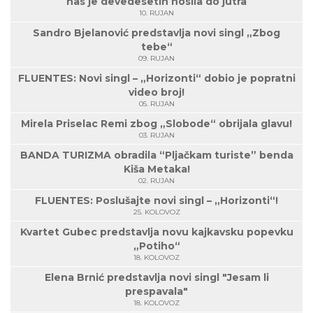
nas je devedesetih nosila do jutra
10. RUJAN
Sandro Bjelanović predstavlja novi singl „Zbog
tebe“
09. RUJAN
FLUENTES: Novi singl – „Horizonti“ dobio je popratni
video broj!
05. RUJAN
Mirela Priselac Remi zbog „Slobode“ obrijala glavu!
03. RUJAN
BANDA TURIZMA obradila “Pljačkam turiste” benda
Kiša Metaka!
02. RUJAN
FLUENTES: Poslušajte novi singl – „Horizonti“!
25. KOLOVOZ
Kvartet Gubec predstavlja novu kajkavsku popevku
„Potiho“
18. KOLOVOZ
Elena Brnić predstavlja novi singl "Jesam li
prespavala"
18. KOLOVOZ