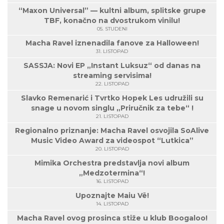
“Maxon Universal” — kultni album, splitske grupe
TBF, konačno na dvostrukom vinilu!
05. STUDENI
Macha Ravel iznenadila fanove za Halloween!
31. LISTOPAD
SASSJA: Novi EP „Instant Luksuz“ od danas na
streaming servisima!
22. LISTOPAD
Slavko Remenarić i Tvrtko Hopek Les udružili su
snage u novom singlu „Priručnik za tebe“ !
21. LISTOPAD
Regionalno priznanje: Macha Ravel osvojila SoAlive
Music Video Award za videospot “Lutkica”
20. LISTOPAD
Mimika Orchestra predstavlja novi album
„Medzotermina“!
16. LISTOPAD
Upoznajte Maiu Vë!
14. LISTOPAD
Macha Ravel ovog prosinca stiže u klub Boogaloo!