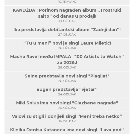
10. TRAVANJ
KANDŽIJA : Porinom nagrađen album „Trostruki
salto“ od danas u prodaji!
30. OŽUJAK
Ika predstavlja debitantski album “Zadnji dan”!
27. OŽUJAK
“Tu u meni” novi je singl Laure Miletić!
26. OŽUJAK
Macha Ravel među IMPALA “100 Artists to Watch”
za 2026.!
26. OŽUJAK
Seine predstavlja novi singl "Plagijat"
26. OŽUJAK
eugen predstavlja “vjetar”
24. OŽUJAK
Miki Solus ima novi singl "Glazbene nagrade"
20. OŽUJAK
Valovi su stigli i donijeli singl “Meni treba netko”
18. OŽUJAK
Klinika Denisa Kataneca ima novi singl “Lava pod“