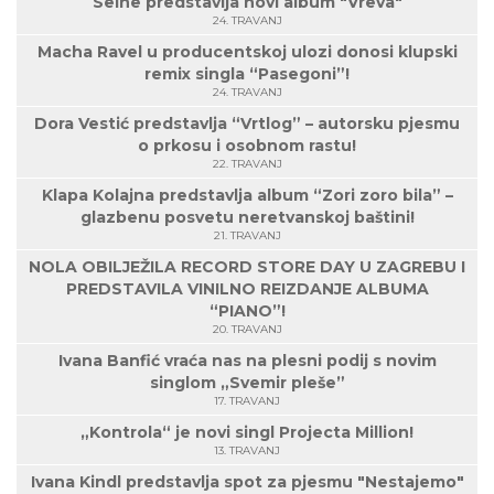
Seine predstavlja novi album "Vreva"
24. TRAVANJ
Macha Ravel u producentskoj ulozi donosi klupski
remix singla “Pasegoni”!
24. TRAVANJ
Dora Vestić predstavlja “Vrtlog” – autorsku pjesmu
o prkosu i osobnom rastu!
22. TRAVANJ
Klapa Kolajna predstavlja album “Zori zoro bila” –
glazbenu posvetu neretvanskoj baštini!
21. TRAVANJ
NOLA OBILJEŽILA RECORD STORE DAY U ZAGREBU I
PREDSTAVILA VINILNO REIZDANJE ALBUMA
“PIANO”!
20. TRAVANJ
Ivana Banfić vraća nas na plesni podij s novim
singlom „Svemir pleše”
17. TRAVANJ
„Kontrola“ je novi singl Projecta Million!
13. TRAVANJ
Ivana Kindl predstavlja spot za pjesmu "Nestajemo"