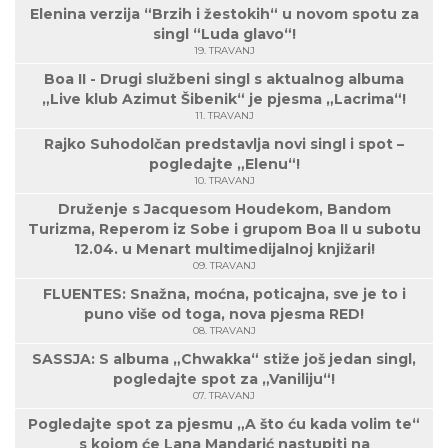
Elenina verzija “Brzih i žestokih“ u novom spotu za
singl “Luda glavo“!
19. TRAVANJ
Boa II - Drugi službeni singl s aktualnog albuma
„Live klub Azimut Šibenik“ je pjesma „Lacrima“!
11. TRAVANJ
Rajko Suhodolčan predstavlja novi singl i spot –
pogledajte „Elenu“!
10. TRAVANJ
Druženje s Jacquesom Houdekom, Bandom
Turizma, Reperom iz Sobe i grupom Boa II u subotu
12.04. u Menart multimedijalnoj knjižari!
09. TRAVANJ
FLUENTES: Snažna, moćna, poticajna, sve je to i
puno više od toga, nova pjesma RED!
08. TRAVANJ
SASSJA: S albuma „Chwakka“ stiže još jedan singl,
pogledajte spot za „Vaniliju“!
07. TRAVANJ
Pogledajte spot za pjesmu „A što ću kada volim te“
s kojom će Lana Mandarić nastupiti na