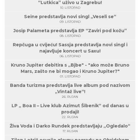
“Lutkica” uživo u Zagrebu!
10. LISTOPAD
Seine predstavlja novi singl „Veseli se“
09. LISTOPAD
Josip Palameta predstavlja EP “Zaviri pod kožu”
08. LISTOPAD
Repčuga u cvijeću! Sassja predstavlja novi singl i
najavljuje koncert u Saxu!
06. LISTOPAD
Kruno Jupiter debitira s „Bjbe" - "ako može Bruno
Mars, zašto ne bi mogao i Kruno Jupiter?"
01. LISTOPAD
Banda turizma predstavlja live album pod nazivom
„Vintaž live“!
26. RUJAN
LP „ Boa II – Live klub Azimut Šibenik“ od danas u
prodaji!
22. RUJAN
Živa Voda i Darko Rundek predstavljaju „Ogledalo“
17. RUJAN