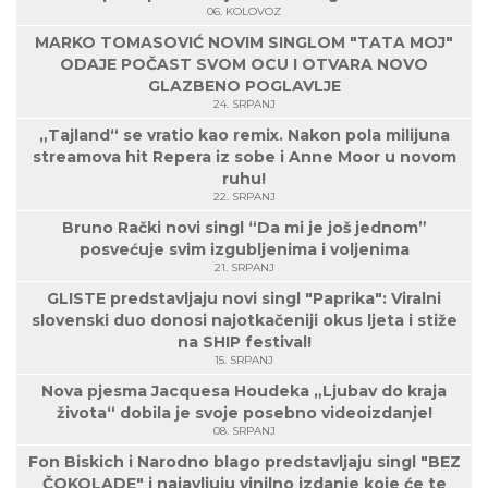
06. KOLOVOZ
glazbe i stihova. Nakon ove pjesme u veljači izlazi najavna
stvar s novog, trećeg albuma projekta Million.
MARKO TOMASOVIĆ NOVIM SINGLOM "TATA MOJ"
Million nije grupa, nego projekt i na njemu sudjeluju neki
ODAJE POČAST SVOM OCU I OTVARA NOVO
novi ljudi, a Zorana ima značajniju ulogu koju, s obzirom na
GLAZBENO POGLAVLJE
svoje vokalne sposobnosti, itekako zaslužuje." -
rekao je
24. SRPANJ
Slavko Remenarić.
„Tajland“ se vratio kao remix. Nakon pola milijuna
streamova hit Repera iz sobe i Anne Moor u novom
Album Million 2 slušajte na streaming
ruhu!
servisima:
https://bfan.link/2-million
22. SRPANJ
Bruno Rački novi singl “Da mi je još jednom”
posvećuje svim izgubljenima i voljenima
21. SRPANJ
GLISTE predstavljaju novi singl "Paprika": Viralni
slovenski duo donosi najotkačeniji okus ljeta i stiže
na SHIP festival!
15. SRPANJ
Nova pjesma Jacquesa Houdeka „Ljubav do kraja
života“ dobila je svoje posebno videoizdanje!
08. SRPANJ
Fon Biskich i Narodno blago predstavljaju singl "BEZ
ČOKOLADE" i najavljuju vinilno izdanje koje će te