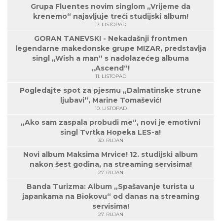
Grupa Fluentes novim singlom „Vrijeme da
krenemo“ najavljuje treći studijski album!
17. LISTOPAD
GORAN TANEVSKI - Nekadašnji frontmen
legendarne makedonske grupe MIZAR, predstavlja
singl „Wish a man“ s nadolazećeg albuma
„Ascend“!
11. LISTOPAD
Pogledajte spot za pjesmu „Dalmatinske strune
ljubavi“, Marine Tomašević!
10. LISTOPAD
„Ako sam zaspala probudi me“, novi je emotivni
singl Tvrtka Hopeka LES-a!
30. RUJAN
Novi album Maksima Mrvice! 12. studijski album
nakon šest godina, na streaming servisima!
27. RUJAN
Banda Turizma: Album „Spašavanje turista u
japankama na Biokovu“ od danas na streaming
servisima!
27. RUJAN