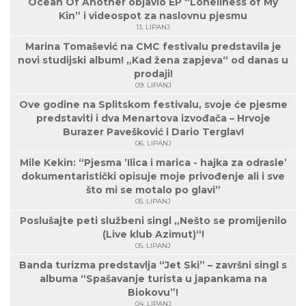
Ocean Of Another objavio EP “Loneliness of My
Kin” i videospot za naslovnu pjesmu
13. LIPANJ
Marina Tomašević na CMC festivalu predstavila je
novi studijski album! „Kad žena zapjeva“ od danas u
prodaji!
09. LIPANJ
Ove godine na Splitskom festivalu, svoje će pjesme
predstaviti i dva Menartova izvođača – Hrvoje
Burazer Pavešković i Dario Terglav!
06. LIPANJ
Mile Kekin: “Pjesma ’Ilica i marica - hajka za odrasle’
dokumentaristički opisuje moje privođenje ali i sve
što mi se motalo po glavi”
05. LIPANJ
Poslušajte peti službeni singl „Nešto se promijenilo
(Live klub Azimut)“!
05. LIPANJ
Banda turizma predstavlja “Jet Ski” – završni singl s
albuma “Spašavanje turista u japankama na
Biokovu”!
04. LIPANJ