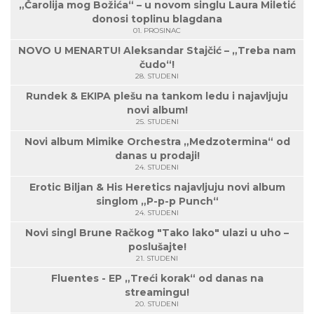
„Čarolija mog Božića“ – u novom singlu Laura Miletić
donosi toplinu blagdana
01. PROSINAC
NOVO U MENARTU! Aleksandar Stajčić – „Treba nam
čudo“!
28. STUDENI
Rundek & EKIPA plešu na tankom ledu i najavljuju
novi album!
25. STUDENI
Novi album Mimike Orchestra „Medzotermina“ od
danas u prodaji!
24. STUDENI
Erotic Biljan & His Heretics najavljuju novi album
singlom „P-p-p Punch“
24. STUDENI
Novi singl Brune Račkog "Tako lako" ulazi u uho –
poslušajte!
21. STUDENI
Fluentes - EP „Treći korak“ od danas na
streamingu!
20. STUDENI