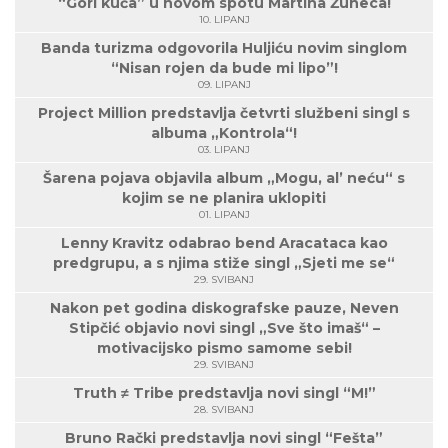
“Gori kuća” u novom spotu Martina Žuneca!
10. LIPANJ
Banda turizma odgovorila Huljiću novim singlom
“Nisan rojen da bude mi lipo”!
09. LIPANJ
Project Million predstavlja četvrti službeni singl s
albuma „Kontrola“!
03. LIPANJ
Šarena pojava objavila album „Mogu, al’ neću“ s
kojim se ne planira uklopiti
01. LIPANJ
Lenny Kravitz odabrao bend Aracataca kao
predgrupu, a s njima stiže singl „Sjeti me se“
29. SVIBANJ
Nakon pet godina diskografske pauze, Neven
Stipčić objavio novi singl „Sve što imaš“ –
motivacijsko pismo samome sebi!
29. SVIBANJ
Truth ≠ Tribe predstavlja novi singl “M!”
28. SVIBANJ
Bruno Rački predstavlja novi singl “Fešta”