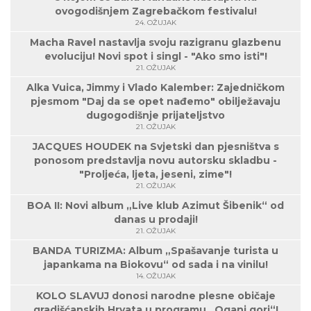
ovogodišnjem Zagrebačkom festivalu!
24. OŽUJAK
Macha Ravel nastavlja svoju razigranu glazbenu
evoluciju! Novi spot i singl - "Ako smo isti"!
21. OŽUJAK
Alka Vuica, Jimmy i Vlado Kalember: Zajedničkom
pjesmom "Daj da se opet nađemo" obilježavaju
dugogodišnje prijateljstvo
21. OŽUJAK
JACQUES HOUDEK na Svjetski dan pjesništva s
ponosom predstavlja novu autorsku skladbu -
"Proljeća, ljeta, jeseni, zime"!
21. OŽUJAK
BOA II: Novi album „Live klub Azimut Šibenik“ od
danas u prodaji!
21. OŽUJAK
BANDA TURIZMA: Album „Spašavanje turista u
japankama na Biokovu“ od sada i na vinilu!
14. OŽUJAK
KOLO SLAVUJ donosi narodne plesne običaje
gradišćanskih Hrvata u programu „Oganj gori“!