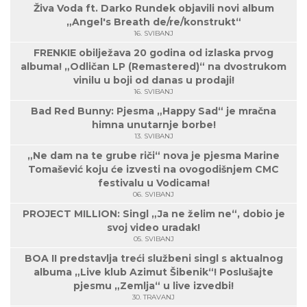
Živa Voda ft. Darko Rundek objavili novi album
„Angel's Breath de/re/konstrukt“
16. SVIBANJ
FRENKIE obilježava 20 godina od izlaska prvog
albuma! „Odličan LP (Remastered)“ na dvostrukom
vinilu u boji od danas u prodaji!
16. SVIBANJ
Bad Red Bunny: Pjesma „Happy Sad“ je mračna
himna unutarnje borbe!
13. SVIBANJ
„Ne dam na te grube riči“ nova je pjesma Marine
Tomašević koju će izvesti na ovogodišnjem CMC
festivalu u Vodicama!
06. SVIBANJ
PROJECT MILLION: Singl „Ja ne želim ne“, dobio je
svoj video uradak!
05. SVIBANJ
BOA II predstavlja treći službeni singl s aktualnog
albuma „Live klub Azimut Šibenik“! Poslušajte
pjesmu „Zemlja“ u live izvedbi!
30. TRAVANJ