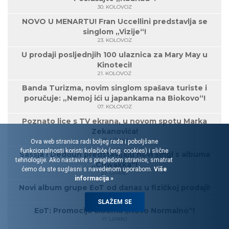
30. KOLOVOZ
NOVO U MENARTU! Fran Uccellini predstavlja se
singlom „Vizije“!
23. KOLOVOZ
U prodaji posljednjih 100 ulaznica za Mary May u
Kinoteci!
21. KOLOVOZ
Banda Turizma, novim singlom spašava turiste i
poručuje: „Nemoj ići u japankama na Biokovo“!
07. KOLOVOZ
Poznato lice s TV ekrana, u novom spotu Marka
Zekanovića!
28. LIPANJ
Ova web stranica radi boljeg rada i poboljšane
funkcionalnosti koristi kolačiće (eng. cookies) i slične
Sassja i Dedduh predstavljaju novi singl s albuma
tehnologije. Ako nastavite s pregledom stranice, smatrat
„Chwakka“!
ćemo da ste suglasni s navedenom uporabom.
Više
27. LIPANJ
informacija »
Novi album grupe EoT od danas u fizičkoj prodaji!
26. LIPANJ
SLAŽEM SE
EoT: Promocija albuma „Novo Normalno“!
17. LIPANJ