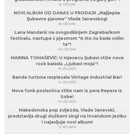
12. OŽUJAK
NOVI ALBUM OD DANAS U PRODAJI! „Najljepše
ljubavne pjesme“ Vlade Janevskog!
05. OŽUJAK
Lana Mandarić na ovogodišnjem Zagrebačkom
festivalu, nastupa s pjesmom "A što ću kada volim
te"!
04. OŽUJAK
MARINA TOMAŠEVIĆ: U mjesecu ljubavi stiže nova
rock balada „Ljubavi moja“!
19. VELJAČA
Banda turizma rasplesala Vintage Industrial Bar!
14. VELJAČA
Nova funk poslastica stiže nam iz pera Repera Iz
Sobe!
14. VELJAČA
Makedonska pop zvijezda, Vlado Janevski,
predstavlja drugi službeni singl na hrvatskom jeziku
i najavljuje novi album!
11. VELJAČA