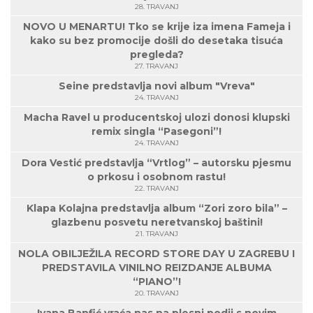
28. TRAVANJ
NOVO U MENARTU! Tko se krije iza imena Fameja i
kako su bez promocije došli do desetaka tisuća
pregleda?
27. TRAVANJ
Seine predstavlja novi album "Vreva"
24. TRAVANJ
Macha Ravel u producentskoj ulozi donosi klupski
remix singla “Pasegoni”!
24. TRAVANJ
Dora Vestić predstavlja “Vrtlog” – autorsku pjesmu
o prkosu i osobnom rastu!
22. TRAVANJ
Klapa Kolajna predstavlja album “Zori zoro bila” –
glazbenu posvetu neretvanskoj baštini!
21. TRAVANJ
NOLA OBILJEŽILA RECORD STORE DAY U ZAGREBU I
PREDSTAVILA VINILNO REIZDANJE ALBUMA
“PIANO”!
20. TRAVANJ