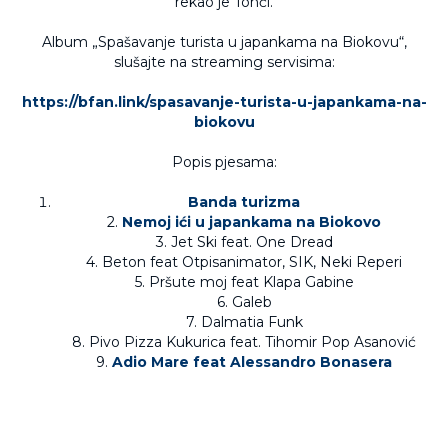
rekao je Tonči.
Album „Spašavanje turista u japankama na Biokovu“,
slušajte na streaming servisima:
https://bfan.link/spasavanje-turista-u-japankama-na-
biokovu
Popis pjesama:
Banda turizma
2.
Nemoj ići u japankama na Biokovo
3. Jet Ski feat. One Dread
4. Beton feat Otpisanimator, SIK, Neki Reperi
5. Pršute moj feat Klapa Gabine
6. Galeb
7. Dalmatia Funk
8. Pivo Pizza Kukurica feat. Tihomir Pop Asanović
9.
Adio Mare feat Alessandro Bonasera