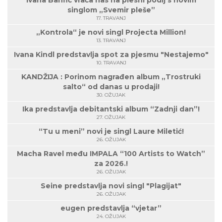
Ivana Banfić vraća nas na plesni podij s novim
singlom „Svemir pleše”
17. TRAVANJ
„Kontrola“ je novi singl Projecta Million!
13. TRAVANJ
Ivana Kindl predstavlja spot za pjesmu "Nestajemo"
10. TRAVANJ
KANDŽIJA : Porinom nagrađen album „Trostruki
salto“ od danas u prodaji!
30. OŽUJAK
Ika predstavlja debitantski album “Zadnji dan”!
27. OŽUJAK
“Tu u meni” novi je singl Laure Miletić!
26. OŽUJAK
Macha Ravel među IMPALA “100 Artists to Watch”
za 2026.!
26. OŽUJAK
Seine predstavlja novi singl "Plagijat"
26. OŽUJAK
eugen predstavlja “vjetar”
24. OŽUJAK