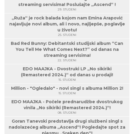
streaming servisima! Poslušajte „Ascend“ !
29. STUDENI
„Ruža“ je rock balada kojom nam Emina Arapović
najavljuje novi album, ali i novo, najljepše, poglavlje
u životu!
25. STUDENI
Bad Red Bunny: Debitantski studijski album “Can
You Tell Me What Comes Next?” od danas na
streaming servisima!
22. STUDENI
EDO MAAJKA - Dvostruki LP „No sikiriki
(Remastered 2024.)“ od danas u prodaji!
15. STUDENI
Million - "Ogledalo" - novi singl s albuma Million 2!
15. STUDENI
EDO MAAJKA - Počele prednarudžbe dvostrukog
vinila „No sikiriki (Remastered 2024.)“!
08. STUDENI
Goran Tanevski predstavlja drugi službeni singl s
nadolazećeg albuma „Ascend“! Pogledajte spot za
pjesmu „Sreken den“!