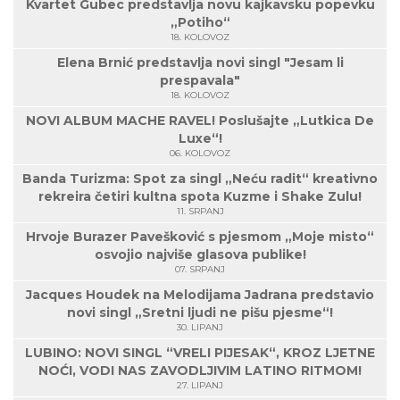
Kvartet Gubec predstavlja novu kajkavsku popevku
„Potiho“
18. KOLOVOZ
Elena Brnić predstavlja novi singl "Jesam li
prespavala"
18. KOLOVOZ
NOVI ALBUM MACHE RAVEL! Poslušajte „Lutkica De
Luxe“!
06. KOLOVOZ
Banda Turizma: Spot za singl „Neću radit“ kreativno
rekreira četiri kultna spota Kuzme i Shake Zulu!
11. SRPANJ
Hrvoje Burazer Pavešković s pjesmom „Moje misto“
osvojio najviše glasova publike!
07. SRPANJ
Jacques Houdek na Melodijama Jadrana predstavio
novi singl „Sretni ljudi ne pišu pjesme“!
30. LIPANJ
LUBINO: NOVI SINGL “VRELI PIJESAK“, KROZ LJETNE
NOĆI, VODI NAS ZAVODLJIVIM LATINO RITMOM!
27. LIPANJ