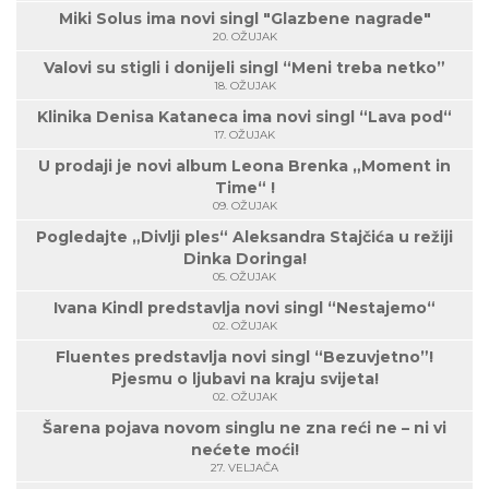
Miki Solus ima novi singl "Glazbene nagrade"
20. OŽUJAK
Valovi su stigli i donijeli singl “Meni treba netko”
18. OŽUJAK
Klinika Denisa Kataneca ima novi singl “Lava pod“
17. OŽUJAK
U prodaji je novi album Leona Brenka „Moment in
Time“ !
09. OŽUJAK
Pogledajte „Divlji ples“ Aleksandra Stajčića u režiji
Dinka Doringa!
05. OŽUJAK
Ivana Kindl predstavlja novi singl “Nestajemo“
02. OŽUJAK
Fluentes predstavlja novi singl “Bezuvjetno”!
Pjesmu o ljubavi na kraju svijeta!
02. OŽUJAK
Šarena pojava novom singlu ne zna reći ne – ni vi
nećete moći!
27. VELJAČA