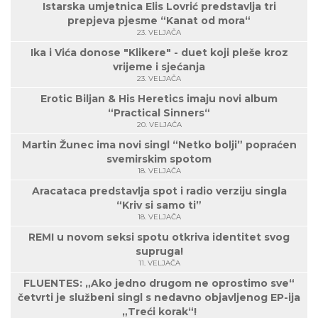
Istarska umjetnica Elis Lovrić predstavlja tri
prepjeva pjesme “Kanat od mora“
23. VELJAČA
Ika i Vića donose "Klikere" - duet koji pleše kroz
vrijeme i sjećanja
23. VELJAČA
Erotic Biljan & His Heretics imaju novi album
“Practical Sinners“
20. VELJAČA
Martin Žunec ima novi singl “Netko bolji” popraćen
svemirskim spotom
18. VELJAČA
Aracataca predstavlja spot i radio verziju singla
“Kriv si samo ti”
18. VELJAČA
REMI u novom seksi spotu otkriva identitet svog
supruga!
11. VELJAČA
FLUENTES: „Ako jedno drugom ne oprostimo sve“
četvrti je službeni singl s nedavno objavljenog EP-ija
„Treći korak“!