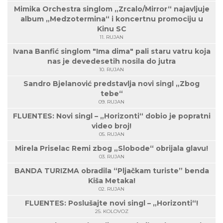
Mimika Orchestra singlom „Zrcalo/Mirror“ najavljuje
album „Medzotermina“ i koncertnu promociju u
Kinu SC
11. RUJAN
Ivana Banfić singlom "Ima dima" pali staru vatru koja
nas je devedesetih nosila do jutra
10. RUJAN
Sandro Bjelanović predstavlja novi singl „Zbog
tebe“
09. RUJAN
FLUENTES: Novi singl – „Horizonti“ dobio je popratni
video broj!
05. RUJAN
Mirela Priselac Remi zbog „Slobode“ obrijala glavu!
03. RUJAN
BANDA TURIZMA obradila “Pljačkam turiste” benda
Kiša Metaka!
02. RUJAN
FLUENTES: Poslušajte novi singl – „Horizonti“!
25. KOLOVOZ