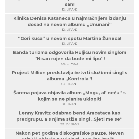
san!
12. LIPANJ
Klinika Denisa Kataneca u najmračnijem izdanju
dosad na novom albumu „Ununani“
12. LIPANJ
“Gori kuća” u novom spotu Martina Žuneca!
10. LIPANJ
Banda turizma odgovorila Huljiću novim singlom
“Nisan rojen da bude mi lipo”!
09. LIPANJ
Project Million predstavlja četvrti službeni singl s
albuma „Kontrola“!
03. LIPANJ
Šarena pojava objavila album „Mogu, al’ neću“ s
kojim se ne planira uklopiti
01. LIPANJ
Lenny Kravitz odabrao bend Aracataca kao
predgrupu, a s njima stiže singl „Sjeti me se“
29. SVIBANJ
Nakon pet godina diskografske pauze, Neven