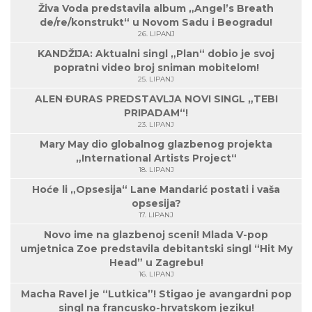
Živa Voda predstavila album „Angel’s Breath
de/re/konstrukt“ u Novom Sadu i Beogradu!
26. LIPANJ
KANDŽIJA: Aktualni singl „Plan“ dobio je svoj
popratni video broj sniman mobitelom!
25. LIPANJ
ALEN ĐURAS PREDSTAVLJA NOVI SINGL „TEBI
PRIPADAM“!
23. LIPANJ
Mary May dio globalnog glazbenog projekta
„International Artists Project“
18. LIPANJ
Hoće li „Opsesija“ Lane Mandarić postati i vaša
opsesija?
17. LIPANJ
Novo ime na glazbenoj sceni! Mlada V-pop
umjetnica Zoe predstavila debitantski singl “Hit My
Head” u Zagrebu!
16. LIPANJ
Macha Ravel je “Lutkica”! Stigao je avangardni pop
singl na francusko-hrvatskom jeziku!