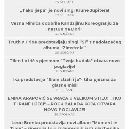
05. VELJAČA
„Tako ljepa“ je novi singl Krune Jupitera!
02. VELJAČA
Vesna Mimica odobrila Kandžijinu koreografiju za
nastup na Dori!
30. SIJEČANJ
Truth ≠ Tribe predstavljaju singl “S!” s nadolazećeg
albuma “Zimstrela”
26. SIJEČANJ
Tilen Lotrič s pjesmom "Tvoja budala" otvara novo
poglavlje!
21. SIJEČANJ
Ika predstavlja "Sram strah i ja"- tiha pjesma za
glasne misli
13. SIJEČANJ
EMINA ARAPOVIĆ SE VRAĆA U VELIKOM STILU: „TKO
TI RANE LIJEČI“ – ROCK BALADA KOJA OTVARA
NOVO POGLAVLJE!
26. PROSINAC
Leon Brenko predstavlja novi album "Moment in
Time" – sinergija triju izvanrednih jazz glazbenika