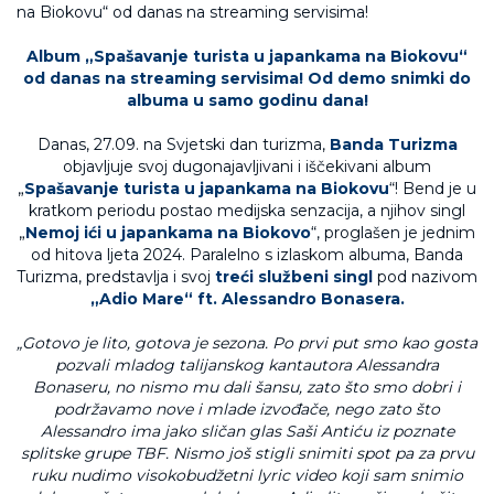
Album „Spašavanje turista u japankama na Biokovu“
od danas na streaming servisima! Od demo snimki do
albuma u samo godinu dana!
Danas, 27.09. na Svjetski dan turizma,
Banda Turizma
objavljuje svoj dugonajavljivani i iščekivani album
„
Spašavanje turista u japankama na Biokovu
“! Bend je u
kratkom periodu postao medijska senzacija, a njihov singl
„
Nemoj ići u japankama na Biokovo
“, proglašen je jednim
od hitova ljeta 2024. Paralelno s izlaskom albuma, Banda
Turizma, predstavlja i svoj
treći službeni singl
pod nazivom
„Adio Mare“ ft. Alessandro Bonasera.
„Gotovo je lito, gotova je sezona.
Po prvi put smo kao gosta
pozvali mladog talijanskog kantautora Alessandra
Bonaseru, no nismo mu dali šansu, zato što smo dobri i
podržavamo nove i mlade izvođače, nego zato što
Alessandro ima jako sličan glas Saši Antiću iz poznate
splitske grupe TBF. Nismo još stigli snimiti spot pa za prvu
ruku nudimo visokobudžetni lyric video koji sam snimio