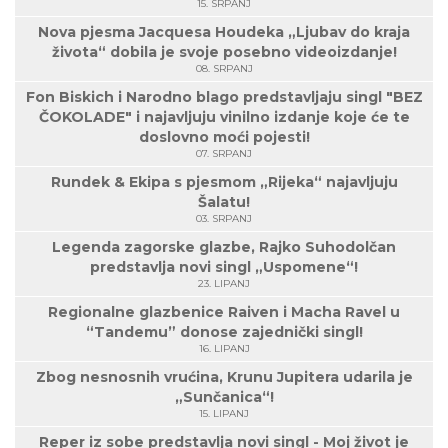
15. SRPANJ
Nova pjesma Jacquesa Houdeka „Ljubav do kraja
života“ dobila je svoje posebno videoizdanje!
08. SRPANJ
Fon Biskich i Narodno blago predstavljaju singl "BEZ
ČOKOLADE" i najavljuju vinilno izdanje koje će te
doslovno moći pojesti!
07. SRPANJ
Rundek & Ekipa s pjesmom „Rijeka“ najavljuju
Šalatu!
03. SRPANJ
Legenda zagorske glazbe, Rajko Suhodolčan
predstavlja novi singl „Uspomene“!
23. LIPANJ
Regionalne glazbenice Raiven i Macha Ravel u
“Tandemu” donose zajednički singl!
16. LIPANJ
Zbog nesnosnih vrućina, Krunu Jupitera udarila je
„Sunčanica“!
15. LIPANJ
Reper iz sobe predstavlja novi singl - Moj život je