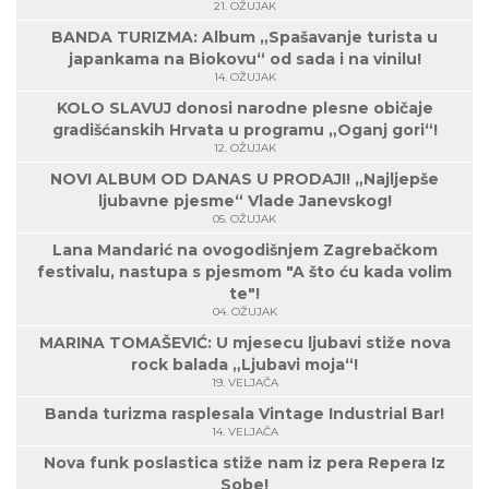
21. OŽUJAK
BANDA TURIZMA: Album „Spašavanje turista u
japankama na Biokovu“ od sada i na vinilu!
14. OŽUJAK
KOLO SLAVUJ donosi narodne plesne običaje
gradišćanskih Hrvata u programu „Oganj gori“!
12. OŽUJAK
NOVI ALBUM OD DANAS U PRODAJI! „Najljepše
ljubavne pjesme“ Vlade Janevskog!
05. OŽUJAK
Lana Mandarić na ovogodišnjem Zagrebačkom
festivalu, nastupa s pjesmom "A što ću kada volim
te"!
04. OŽUJAK
MARINA TOMAŠEVIĆ: U mjesecu ljubavi stiže nova
rock balada „Ljubavi moja“!
19. VELJAČA
Banda turizma rasplesala Vintage Industrial Bar!
14. VELJAČA
Nova funk poslastica stiže nam iz pera Repera Iz
Sobe!