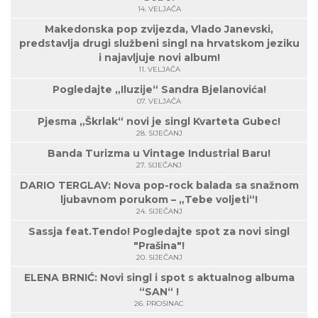
14. VELJAČA
Makedonska pop zvijezda, Vlado Janevski,
predstavlja drugi službeni singl na hrvatskom jeziku
i najavljuje novi album!
11. VELJAČA
Pogledajte „Iluzije“ Sandra Bjelanovića!
07. VELJAČA
Pjesma „Škrlak“ novi je singl Kvarteta Gubec!
28. SIJEČANJ
Banda Turizma u Vintage Industrial Baru!
27. SIJEČANJ
DARIO TERGLAV: Nova pop-rock balada sa snažnom
ljubavnom porukom – „Tebe voljeti“!
24. SIJEČANJ
Sassja feat.Tendo! Pogledajte spot za novi singl
"Prašina"!
20. SIJEČANJ
ELENA BRNIĆ: Novi singl i spot s aktualnog albuma
“SAN“ !
26. PROSINAC