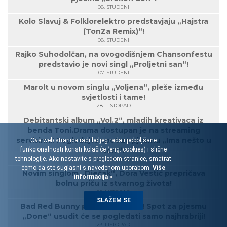
08. STUDENI
Kolo Slavuj & Folklorelektro predstavjaju „Hajstra
(TonZa Remix)“!
08. STUDENI
Rajko Suhodolčan, na ovogodišnjem Chansonfestu
predstavio je novi singl „Proljetni san“!
07. STUDENI
Marolt u novom singlu „Voljena“, pleše između
svjetlosti i tame!
28. LISTOPAD
Debitantski album „Vol.2“, mladih kreativaca iz
benda Toni.Drama dostupan je na streaming
servisima! Pogledajte spot za pjesmu „Ima nešto u
Ova web stranica radi boljeg rada i poboljšane
funkcionalnosti koristi kolačiće (eng. cookies) i slične
tom“!
tehnologije. Ako nastavite s pregledom stranice, smatrat
28. LISTOPAD
ćemo da ste suglasni s navedenom uporabom.
Više
Novim singlom „Dječak“, Dora Vestić prepričava
informacija »
bolnu priču iz stvarnog života!
25. LISTOPAD
SLAŽEM SE
Bad Red Bunny ponovo šokiraju! Spot za pjesmu
„Done“ usudit će se pogledati samo najhrabriji!
23. LISTOPAD