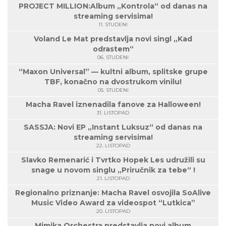
PROJECT MILLION:Album „Kontrola“ od danas na
streaming servisima!
11. STUDENI
Voland Le Mat predstavlja novi singl „Kad
odrastem“
06. STUDENI
“Maxon Universal” — kultni album, splitske grupe
TBF, konačno na dvostrukom vinilu!
05. STUDENI
Macha Ravel iznenadila fanove za Halloween!
31. LISTOPAD
SASSJA: Novi EP „Instant Luksuz“ od danas na
streaming servisima!
22. LISTOPAD
Slavko Remenarić i Tvrtko Hopek Les udružili su
snage u novom singlu „Priručnik za tebe“ !
21. LISTOPAD
Regionalno priznanje: Macha Ravel osvojila SoAlive
Music Video Award za videospot “Lutkica”
20. LISTOPAD
Mimika Orchestra predstavlja novi album