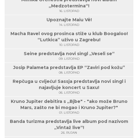
„Medzotermina“!
16. LISTOPAD
Upoznajte Maiu Vë!
14. LISTOPAD
Macha Ravel ovog prosinca stiže u klub Boogaloo!
“Lutkica” uživo u Zagrebu!
10. LISTOPAD
Seine predstavlja novi singl „Veseli se“
09. LISTOPAD
Josip Palameta predstavlja EP “Zaviri pod kožu”
08. LISTOPAD
Repčuga u cvijeću! Sassja predstavlja novi singl i
najavljuje koncert u Saxu!
06. LISTOPAD
Kruno Jupiter debitira s „Bjbe" - "ako može Bruno
Mars, zašto ne bi mogao i Kruno Jupiter?"
01. LISTOPAD
Banda turizma predstavlja live album pod nazivom
„Vintaž live“!
26. RUJAN