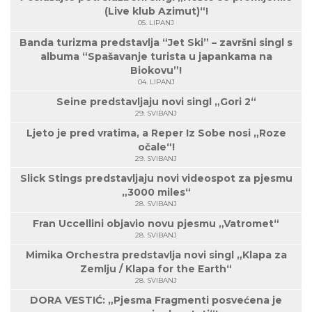
(Live klub Azimut)“!
05. LIPANJ
Banda turizma predstavlja “Jet Ski” – završni singl s
albuma “Spašavanje turista u japankama na
Biokovu”!
04. LIPANJ
Seine predstavljaju novi singl „Gori 2“
29. SVIBANJ
Ljeto je pred vratima, a Reper Iz Sobe nosi „Roze
očale“!
29. SVIBANJ
Slick Stings predstavljaju novi videospot za pjesmu
„3000 miles“
28. SVIBANJ
Fran Uccellini objavio novu pjesmu „Vatromet“
28. SVIBANJ
Mimika Orchestra predstavlja novi singl „Klapa za
Zemlju / Klapa for the Earth“
28. SVIBANJ
DORA VESTIĆ: „Pjesma Fragmenti posvećena je