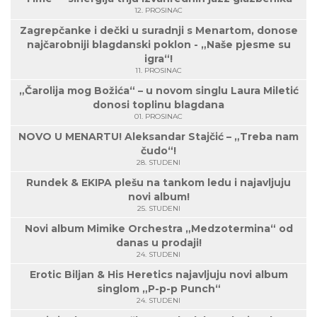
12. PROSINAC
Zagrepčanke i dečki u suradnji s Menartom, donose
najčarobniji blagdanski poklon - „Naše pjesme su
igra“!
11. PROSINAC
„Čarolija mog Božića“ – u novom singlu Laura Miletić
donosi toplinu blagdana
01. PROSINAC
NOVO U MENARTU! Aleksandar Stajčić – „Treba nam
čudo“!
28. STUDENI
Rundek & EKIPA plešu na tankom ledu i najavljuju
novi album!
25. STUDENI
Novi album Mimike Orchestra „Medzotermina“ od
danas u prodaji!
24. STUDENI
Erotic Biljan & His Heretics najavljuju novi album
singlom „P-p-p Punch“
24. STUDENI