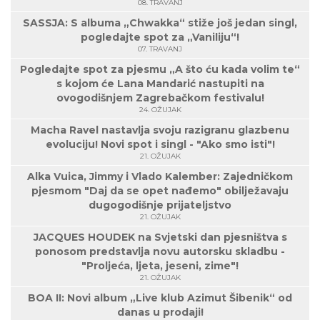
08. TRAVANJ
SASSJA: S albuma „Chwakka“ stiže još jedan singl,
pogledajte spot za „Vaniliju“!
07. TRAVANJ
Pogledajte spot za pjesmu „A što ću kada volim te“
s kojom će Lana Mandarić nastupiti na
ovogodišnjem Zagrebačkom festivalu!
24. OŽUJAK
Macha Ravel nastavlja svoju razigranu glazbenu
evoluciju! Novi spot i singl - "Ako smo isti"!
21. OŽUJAK
Alka Vuica, Jimmy i Vlado Kalember: Zajedničkom
pjesmom "Daj da se opet nađemo" obilježavaju
dugogodišnje prijateljstvo
21. OŽUJAK
JACQUES HOUDEK na Svjetski dan pjesništva s
ponosom predstavlja novu autorsku skladbu -
"Proljeća, ljeta, jeseni, zime"!
21. OŽUJAK
BOA II: Novi album „Live klub Azimut Šibenik“ od
danas u prodaji!