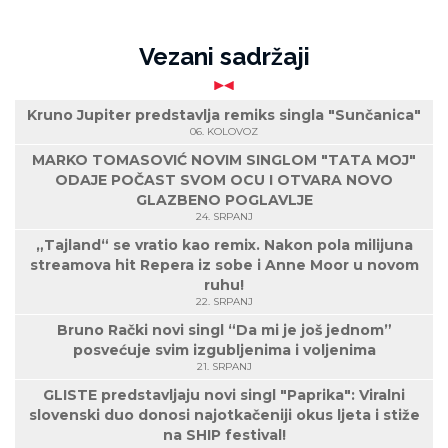
Vezani sadržaji
Kruno Jupiter predstavlja remiks singla "Sunčanica"
06. KOLOVOZ
MARKO TOMASOVIĆ NOVIM SINGLOM "TATA MOJ"
ODAJE POČAST SVOM OCU I OTVARA NOVO
GLAZBENO POGLAVLJE
24. SRPANJ
„Tajland“ se vratio kao remix. Nakon pola milijuna
streamova hit Repera iz sobe i Anne Moor u novom
ruhu!
22. SRPANJ
Bruno Rački novi singl “Da mi je još jednom”
posvećuje svim izgubljenima i voljenima
21. SRPANJ
GLISTE predstavljaju novi singl "Paprika": Viralni
slovenski duo donosi najotkačeniji okus ljeta i stiže
na SHIP festival!