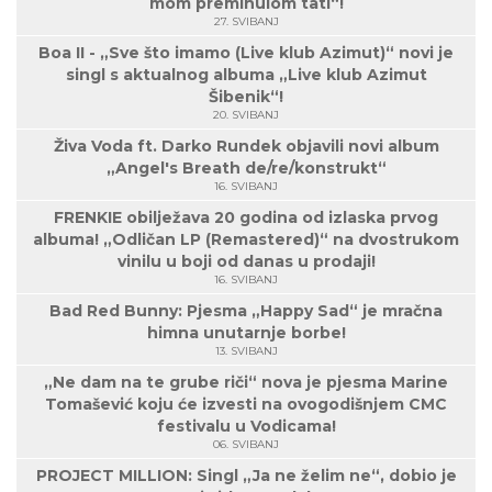
mom preminulom tati“!
27. SVIBANJ
Boa II - „Sve što imamo (Live klub Azimut)“ novi je
singl s aktualnog albuma „Live klub Azimut
Šibenik“!
20. SVIBANJ
Živa Voda ft. Darko Rundek objavili novi album
„Angel's Breath de/re/konstrukt“
16. SVIBANJ
FRENKIE obilježava 20 godina od izlaska prvog
albuma! „Odličan LP (Remastered)“ na dvostrukom
vinilu u boji od danas u prodaji!
16. SVIBANJ
Bad Red Bunny: Pjesma „Happy Sad“ je mračna
himna unutarnje borbe!
13. SVIBANJ
„Ne dam na te grube riči“ nova je pjesma Marine
Tomašević koju će izvesti na ovogodišnjem CMC
festivalu u Vodicama!
06. SVIBANJ
PROJECT MILLION: Singl „Ja ne želim ne“, dobio je