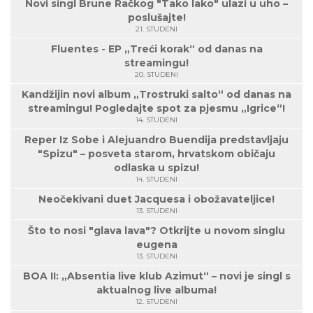
Novi singl Brune Račkog "Tako lako" ulazi u uho –
poslušajte!
21. STUDENI
Fluentes - EP „Treći korak“ od danas na
streamingu!
20. STUDENI
Kandžijin novi album „Trostruki salto“ od danas na
streamingu! Pogledajte spot za pjesmu „Igrice“!
14. STUDENI
Reper Iz Sobe i Alejuandro Buendija predstavljaju
"Spizu" – posveta starom, hrvatskom običaju
odlaska u spizu!
14. STUDENI
Neočekivani duet Jacquesa i obožavateljice!
13. STUDENI
Što to nosi "glava lava"? Otkrijte u novom singlu
eugena
13. STUDENI
BOA II: „Absentia live klub Azimut“ – novi je singl s
aktualnog live albuma!
12. STUDENI