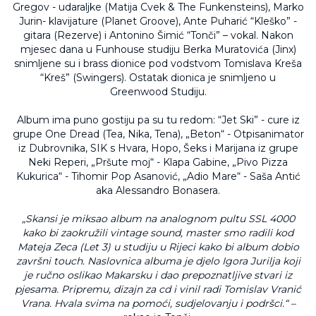
Gregov - udaraljke (Matija Cvek & The Funkensteins), Marko
Jurin- klavijature (Planet Groove), Ante Puharić “Kleško” -
gitara (Rezerve) i Antonino Šimić “Tonči” – vokal. Nakon
mjesec dana u Funhouse studiju Berka Muratovića (Jinx)
snimljene su i brass dionice pod vodstvom Tomislava Kreša
“Kreš” (Swingers). Ostatak dionica je snimljeno u
Greenwood Studiju.
Album ima puno gostiju pa su tu redom: “Jet Ski” - cure iz
grupe One Dread (Tea, Nika, Tena), „Beton“ - Otpisanimator
iz Dubrovnika, SIK s Hvara, Hopo, Šeks i Marijana iz grupe
Neki Reperi, „Pršute moj“ - Klapa Gabine, „Pivo Pizza
Kukurica“ - Tihomir Pop Asanović, „Adio Mare“ - Saša Antić
aka Alessandro Bonasera.
„Skansi je miksao album na analognom pultu SSL 4000
kako bi zaokružili vintage sound, master smo radili kod
Mateja Zeca (Let 3) u studiju u Rijeci kako bi album dobio
završni touch. Naslovnica albuma je djelo Igora Jurilja koji
je ručno oslikao Makarsku i dao prepoznatljive stvari iz
pjesama. Pripremu, dizajn za cd i vinil radi Tomislav Vranić
Vrana. Hvala svima na pomoći, sudjelovanju i podršci.“ –