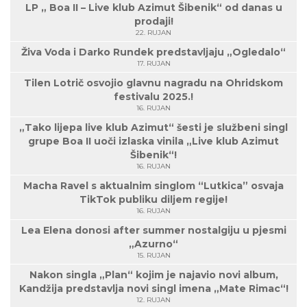
LP „ Boa II – Live klub Azimut Šibenik“ od danas u
prodaji!
22. RUJAN
Živa Voda i Darko Rundek predstavljaju „Ogledalo“
17. RUJAN
Tilen Lotrič osvojio glavnu nagradu na Ohridskom
festivalu 2025.!
16. RUJAN
„Tako lijepa live klub Azimut“ šesti je službeni singl
grupe Boa II uoči izlaska vinila „Live klub Azimut
Šibenik“!
16. RUJAN
Macha Ravel s aktualnim singlom “Lutkica” osvaja
TikTok publiku diljem regije!
16. RUJAN
Lea Elena donosi after summer nostalgiju u pjesmi
„Azurno“
15. RUJAN
Nakon singla „Plan“ kojim je najavio novi album,
Kandžija predstavlja novi singl imena „Mate Rimac“!
12. RUJAN