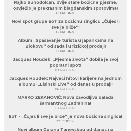
Rajko Suhodolčan, dvije stare božićne pjesme,
osvježio je prekrasnim blagdanskim spotovima!
17. PROSINAC
Novi spot grupe EoT za božićnu singlicu „Čuješ li
sve je bliže“!
13. PROSINAC
Album „Spašavanje turista u japankama na
Biokovu“ od sada i u fizičkoj prodaji!
10. PROSINAC
Jacques Houdek: „Pjesma života“ dobila je svoj
popratni spot!
09. PROSINAC
Jacques Houdek: Najveći hitovi karijere na jednom
albumu! „Lisinski Live“ od danas u prodaji!
06. PROSINAC
MARKO ZEKANOVIĆ: Nova zavodljiva balada
šarmantnog Zadranina!
03. PROSINAC
EoT - „Čuješ li sve je bliže“ je nova božićna singlica!
29. STUDENI
Novi album Gorana Tanevskog od danas na