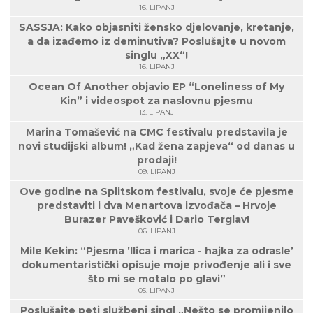
16. LIPANJ
SASSJA: Kako objasniti žensko djelovanje, kretanje,
a da izađemo iz deminutiva? Poslušajte u novom
singlu „XX“!
16. LIPANJ
Ocean Of Another objavio EP “Loneliness of My
Kin” i videospot za naslovnu pjesmu
13. LIPANJ
Marina Tomašević na CMC festivalu predstavila je
novi studijski album! „Kad žena zapjeva“ od danas u
prodaji!
09. LIPANJ
Ove godine na Splitskom festivalu, svoje će pjesme
predstaviti i dva Menartova izvođača – Hrvoje
Burazer Pavešković i Dario Terglav!
06. LIPANJ
Mile Kekin: “Pjesma ’Ilica i marica - hajka za odrasle’
dokumentaristički opisuje moje privođenje ali i sve
što mi se motalo po glavi”
05. LIPANJ
Poslušajte peti službeni singl „Nešto se promijenilo