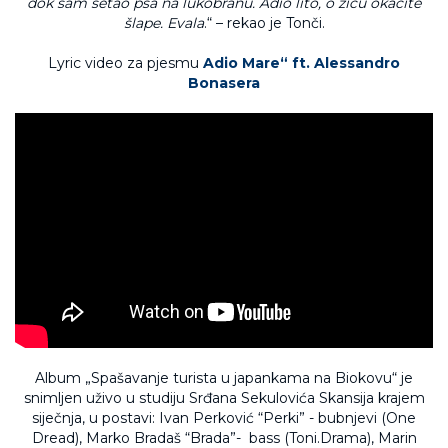
dok sam šetao psa na lukobranu.
Adio lito, o žicu okačite
šlape. Evala
.“ – rekao je Tonči.
Lyric video za pjesmu
Adio Mare“ ft. Alessandro
Bonasera
Album „Spašavanje turista u japankama na Biokovu“ je
snimljen uživo u studiju Srđana Sekulovića Skansija krajem
siječnja, u postavi: Ivan Perković “Perki” - bubnjevi (One
Dread), Marko Bradaš “Brada”- bass (Toni.Drama), Marin