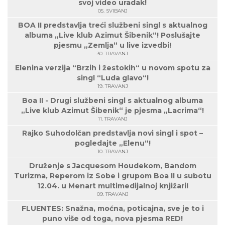
svoj video uradak!
05. SVIBANJ
BOA II predstavlja treći službeni singl s aktualnog
albuma „Live klub Azimut Šibenik“! Poslušajte
pjesmu „Zemlja“ u live izvedbi!
30. TRAVANJ
Elenina verzija “Brzih i žestokih“ u novom spotu za
singl “Luda glavo“!
19. TRAVANJ
Boa II - Drugi službeni singl s aktualnog albuma
„Live klub Azimut Šibenik“ je pjesma „Lacrima“!
11. TRAVANJ
Rajko Suhodolčan predstavlja novi singl i spot –
pogledajte „Elenu“!
10. TRAVANJ
Druženje s Jacquesom Houdekom, Bandom
Turizma, Reperom iz Sobe i grupom Boa II u subotu
12.04. u Menart multimedijalnoj knjižari!
09. TRAVANJ
FLUENTES: Snažna, moćna, poticajna, sve je to i
puno više od toga, nova pjesma RED!