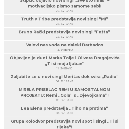
Stipčić objavio novi singl „Sve što imaš“ –
motivacijsko pismo samome sebi!
29. SVIBANJ
Truth ≠ Tribe predstavlja novi singl “M!”
28. SVIBANJ
Bruno Rački predstavlja novi singl “Fešta”
22. SVIBANJ
Valovi nas vode na daleki Barbados
13. SVIBANJ
Objavljen je duet Marka Tolje i Olivera Dragojevića
„Ti si moja ljubav“
11. SVIBANJ
Zaljubite se u novi singl Meritas dok svira „Radio”
08. SVIBANJ
MIRELA PRISELAC REMI U SAMOSTALNOM
PROJEKTU: Remi „Gola” s „Djevojkama”!
05. SVIBANJ
Lea Elena predstavlja „Tiho na prstima“
04. SVIBANJ
Grupa Kolodvor predstavlja novi spot i singl „Ti si
rijeka“!