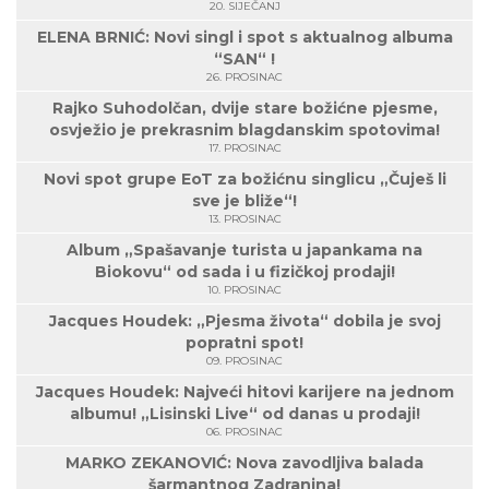
20. SIJEČANJ
ELENA BRNIĆ: Novi singl i spot s aktualnog albuma
“SAN“ !
26. PROSINAC
Rajko Suhodolčan, dvije stare božićne pjesme,
osvježio je prekrasnim blagdanskim spotovima!
17. PROSINAC
Novi spot grupe EoT za božićnu singlicu „Čuješ li
sve je bliže“!
13. PROSINAC
Album „Spašavanje turista u japankama na
Biokovu“ od sada i u fizičkoj prodaji!
10. PROSINAC
Jacques Houdek: „Pjesma života“ dobila je svoj
popratni spot!
09. PROSINAC
Jacques Houdek: Najveći hitovi karijere na jednom
albumu! „Lisinski Live“ od danas u prodaji!
06. PROSINAC
MARKO ZEKANOVIĆ: Nova zavodljiva balada
šarmantnog Zadranina!