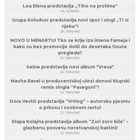
Lea Elena predstavlja „Tiho na prstima“
04. SVIBANJ
Grupa Kolodvor predstavlja novi spot i singl „Ti si
rijeka“!
28. TRAVANJ
NOVO U MENARTU! Tko se krije iza imena Fameja i
kako su bez promocije došli do desetaka tisuća
pregleda?
27. TRAVANJ
Seine predstavlja novi album "Vreva"
24. TRAVANJ
Macha Ravel u producentskoj ulozi donosi klupski
remix singla “Pasegoni”!
24. TRAVANJ
Dora Vestić predstavlja “Vrtlog” – autorsku pjesmu
o prkosu i osobnom rastu!
22. TRAVANJ
Klapa Kolajna predstavlja album “Zori zoro bila” –
glazbenu posvetu neretvanskoj baštini!
21. TRAVANJ