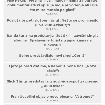
Mile Kekin: “Pjesma ’Ilica i marica - hajka za odrasle’
dokumentaristički opisuje moje privođenje ali i sve
što mi se motalo po glavi”
05. LIPANJ
Poslušajte peti službeni singl „Nešto se promijenilo
(Live klub Azimut)“!
05. LIPANJ
Banda turizma predstavlja “Jet Ski” – završni singl s
albuma “Spašavanje turista u japankama na
Biokovu”!
04. LIPANJ
Seine predstavljaju novi singl „Gori 2“
29. SVIBANJ
Ljeto je pred vratima, a Reper Iz Sobe nosi „Roze
očale“!
29. SVIBANJ
Slick Stings predstavljaju novi videospot za pjesmu
„3000 miles“
28. SVIBANJ
Fran Uccellini objavio novu pjesmu „Vatromet“
28. SVIBANJ