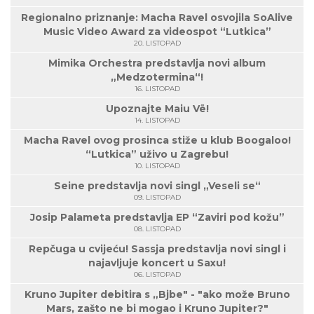
Regionalno priznanje: Macha Ravel osvojila SoAlive
Music Video Award za videospot “Lutkica”
20. LISTOPAD
Mimika Orchestra predstavlja novi album
„Medzotermina“!
16. LISTOPAD
Upoznajte Maiu Vë!
14. LISTOPAD
Macha Ravel ovog prosinca stiže u klub Boogaloo!
“Lutkica” uživo u Zagrebu!
10. LISTOPAD
Seine predstavlja novi singl „Veseli se“
09. LISTOPAD
Josip Palameta predstavlja EP “Zaviri pod kožu”
08. LISTOPAD
Repčuga u cvijeću! Sassja predstavlja novi singl i
najavljuje koncert u Saxu!
06. LISTOPAD
Kruno Jupiter debitira s „Bjbe" - "ako može Bruno
Mars, zašto ne bi mogao i Kruno Jupiter?"