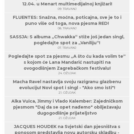
12.04. u Menart multimedijalnoj knjižari!
09. TRAVANJ
FLUENTES: Snažna, moćna, poticajna, sve je to i
puno više od toga, nova pjesma RED!
08. TRAVANJ
SASSJA: S albuma „Chwakka“ stiže još jedan singl,
pogledajte spot za „Vaniliju“!
07. TRAVANJ
Pogledajte spot za pjesmu „A što ću kada volim te“
s kojom će Lana Mandarić nastupiti na
ovogodišnjem Zagrebačkom festivalu!
24. OŽUJAK
Macha Ravel nastavlja svoju razigranu glazbenu
evoluciju! Novi spot i singl - "Ako smo isti"!
21. OŽUJAK
Alka Vuica, Jimmy i Vlado Kalember: Zajedničkom
pjesmom "Daj da se opet nađemo" obilježavaju
dugogodišnje prijateljstvo
21. OŽUJAK
JACQUES HOUDEK na Svjetski dan pjesništva s
ponosom predstavlja novu autorsku skladbu -