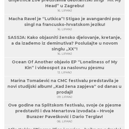
umjetnica Zoe predstavila debitantski singl “Hit My
Head” u Zagrebu!
16. LIPANJ
Macha Ravel je “Lutkica”! Stigao je avangardni pop
singl na francusko-hrvatskom jeziku!
16. LIPANJ
SASSJA: Kako objasniti žensko djelovanje, kretanje,
a da izađemo iz deminutiva? Poslušajte u novom
singlu „XX“!
16. LIPANJ
Ocean Of Another objavio EP “Loneliness of My
Kin” i videospot za naslovnu pjesmu
13. LIPANJ
Marina Tomašević na CMC festivalu predstavila je
novi studijski album! „Kad žena zapjeva“ od danas u
prodaji!
09. LIPANJ
Ove godine na Splitskom festivalu, svoje će pjesme
predstaviti i dva Menartova izvođača – Hrvoje
Burazer Pavešković i Dario Terglav!
06. LIPANJ