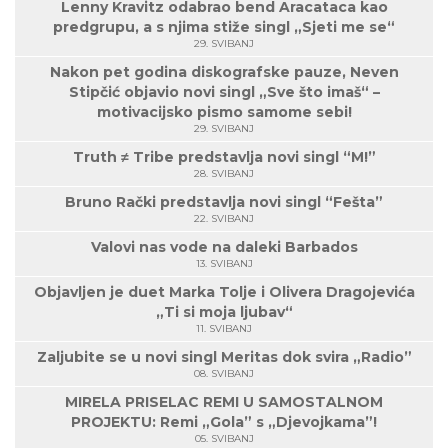
Lenny Kravitz odabrao bend Aracataca kao
predgrupu, a s njima stiže singl „Sjeti me se“
29. SVIBANJ
Nakon pet godina diskografske pauze, Neven
Stipčić objavio novi singl „Sve što imaš“ –
motivacijsko pismo samome sebi!
29. SVIBANJ
Truth ≠ Tribe predstavlja novi singl “M!”
28. SVIBANJ
Bruno Rački predstavlja novi singl “Fešta”
22. SVIBANJ
Valovi nas vode na daleki Barbados
13. SVIBANJ
Objavljen je duet Marka Tolje i Olivera Dragojevića
„Ti si moja ljubav“
11. SVIBANJ
Zaljubite se u novi singl Meritas dok svira „Radio”
08. SVIBANJ
MIRELA PRISELAC REMI U SAMOSTALNOM
PROJEKTU: Remi „Gola” s „Djevojkama”!
05. SVIBANJ