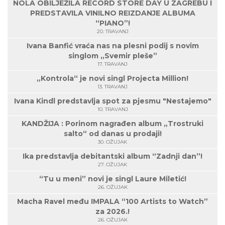
NOLA OBILJEŽILA RECORD STORE DAY U ZAGREBU I
PREDSTAVILA VINILNO REIZDANJE ALBUMA
“PIANO”!
20. TRAVANJ
Ivana Banfić vraća nas na plesni podij s novim
singlom „Svemir pleše”
17. TRAVANJ
„Kontrola“ je novi singl Projecta Million!
13. TRAVANJ
Ivana Kindl predstavlja spot za pjesmu "Nestajemo"
10. TRAVANJ
KANDŽIJA : Porinom nagrađen album „Trostruki
salto“ od danas u prodaji!
30. OŽUJAK
Ika predstavlja debitantski album “Zadnji dan”!
27. OŽUJAK
“Tu u meni” novi je singl Laure Miletić!
26. OŽUJAK
Macha Ravel među IMPALA “100 Artists to Watch”
za 2026.!
26. OŽUJAK