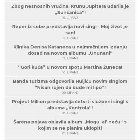
Zbog nesnosnih vrućina, Krunu Jupitera udarila je
„Sunčanica“!
15. LIPANJ
Reper iz sobe predstavlja novi singl - Moj život je
san!
12. LIPANJ
Klinika Denisa Kataneca u najmračnijem izdanju
dosad na novom albumu „Ununani“
12. LIPANJ
“Gori kuća” u novom spotu Martina Žuneca!
10. LIPANJ
Banda turizma odgovorila Huljiću novim singlom
“Nisan rojen da bude mi lipo”!
09. LIPANJ
Project Million predstavlja četvrti službeni singl s
albuma „Kontrola“!
03. LIPANJ
Šarena pojava objavila album „Mogu, al’ neću“ s
kojim se ne planira uklopiti
01. LIPANJ