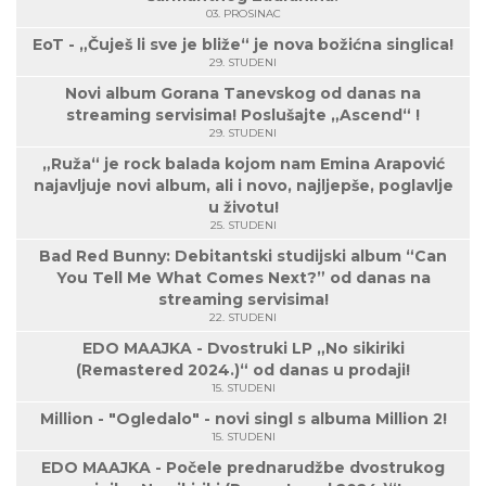
03. PROSINAC
EoT - „Čuješ li sve je bliže“ je nova božićna singlica!
29. STUDENI
Novi album Gorana Tanevskog od danas na
streaming servisima! Poslušajte „Ascend“ !
29. STUDENI
„Ruža“ je rock balada kojom nam Emina Arapović
najavljuje novi album, ali i novo, najljepše, poglavlje
u životu!
25. STUDENI
Bad Red Bunny: Debitantski studijski album “Can
You Tell Me What Comes Next?” od danas na
streaming servisima!
22. STUDENI
EDO MAAJKA - Dvostruki LP „No sikiriki
(Remastered 2024.)“ od danas u prodaji!
15. STUDENI
Million - "Ogledalo" - novi singl s albuma Million 2!
15. STUDENI
EDO MAAJKA - Počele prednarudžbe dvostrukog