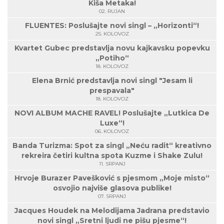
Kiša Metaka!
02. RUJAN
FLUENTES: Poslušajte novi singl – „Horizonti“!
25. KOLOVOZ
Kvartet Gubec predstavlja novu kajkavsku popevku
„Potiho“
18. KOLOVOZ
Elena Brnić predstavlja novi singl "Jesam li
prespavala"
18. KOLOVOZ
NOVI ALBUM MACHE RAVEL! Poslušajte „Lutkica De
Luxe“!
06. KOLOVOZ
Banda Turizma: Spot za singl „Neću radit“ kreativno
rekreira četiri kultna spota Kuzme i Shake Zulu!
11. SRPANJ
Hrvoje Burazer Pavešković s pjesmom „Moje misto“
osvojio najviše glasova publike!
07. SRPANJ
Jacques Houdek na Melodijama Jadrana predstavio
novi singl „Sretni ljudi ne pišu pjesme“!