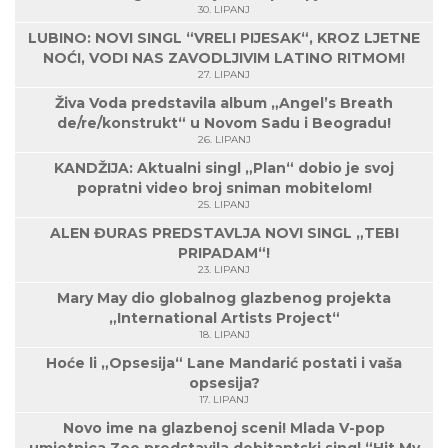
30. LIPANJ
LUBINO: NOVI SINGL “VRELI PIJESAK“, KROZ LJETNE
NOĆI, VODI NAS ZAVODLJIVIM LATINO RITMOM!
27. LIPANJ
Živa Voda predstavila album „Angel’s Breath
de/re/konstrukt“ u Novom Sadu i Beogradu!
26. LIPANJ
KANDŽIJA: Aktualni singl „Plan“ dobio je svoj
popratni video broj sniman mobitelom!
25. LIPANJ
ALEN ĐURAS PREDSTAVLJA NOVI SINGL „TEBI
PRIPADAM“!
23. LIPANJ
Mary May dio globalnog glazbenog projekta
„International Artists Project“
18. LIPANJ
Hoće li „Opsesija“ Lane Mandarić postati i vaša
opsesija?
17. LIPANJ
Novo ime na glazbenoj sceni! Mlada V-pop