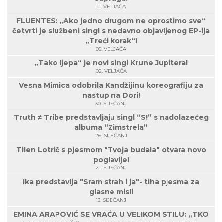
11. VELJAČA
FLUENTES: „Ako jedno drugom ne oprostimo sve“
četvrti je službeni singl s nedavno objavljenog EP-ija
„Treći korak“!
05. VELJAČA
„Tako ljepa“ je novi singl Krune Jupitera!
02. VELJAČA
Vesna Mimica odobrila Kandžijinu koreografiju za
nastup na Dori!
30. SIJEČANJ
Truth ≠ Tribe predstavljaju singl “S!” s nadolazećeg
albuma “Zimstrela”
26. SIJEČANJ
Tilen Lotrič s pjesmom "Tvoja budala" otvara novo
poglavlje!
21. SIJEČANJ
Ika predstavlja "Sram strah i ja"- tiha pjesma za
glasne misli
13. SIJEČANJ
EMINA ARAPOVIĆ SE VRAĆA U VELIKOM STILU: „TKO