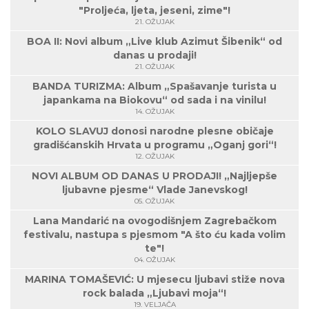
"Proljeća, ljeta, jeseni, zime"!
21. OŽUJAK
BOA II: Novi album „Live klub Azimut Šibenik“ od
danas u prodaji!
21. OŽUJAK
BANDA TURIZMA: Album „Spašavanje turista u
japankama na Biokovu“ od sada i na vinilu!
14. OŽUJAK
KOLO SLAVUJ donosi narodne plesne običaje
gradišćanskih Hrvata u programu „Oganj gori“!
12. OŽUJAK
NOVI ALBUM OD DANAS U PRODAJI! „Najljepše
ljubavne pjesme“ Vlade Janevskog!
05. OŽUJAK
Lana Mandarić na ovogodišnjem Zagrebačkom
festivalu, nastupa s pjesmom "A što ću kada volim
te"!
04. OŽUJAK
MARINA TOMAŠEVIĆ: U mjesecu ljubavi stiže nova
rock balada „Ljubavi moja“!
19. VELJAČA