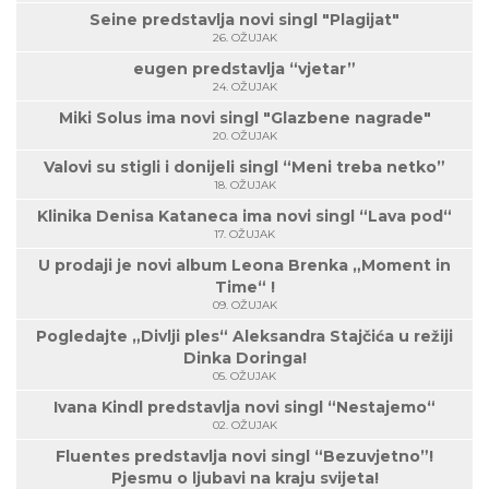
Seine predstavlja novi singl "Plagijat"
26. OŽUJAK
eugen predstavlja “vjetar”
24. OŽUJAK
Miki Solus ima novi singl "Glazbene nagrade"
20. OŽUJAK
Valovi su stigli i donijeli singl “Meni treba netko”
18. OŽUJAK
Klinika Denisa Kataneca ima novi singl “Lava pod“
17. OŽUJAK
U prodaji je novi album Leona Brenka „Moment in
Time“ !
09. OŽUJAK
Pogledajte „Divlji ples“ Aleksandra Stajčića u režiji
Dinka Doringa!
05. OŽUJAK
Ivana Kindl predstavlja novi singl “Nestajemo“
02. OŽUJAK
Fluentes predstavlja novi singl “Bezuvjetno”!
Pjesmu o ljubavi na kraju svijeta!