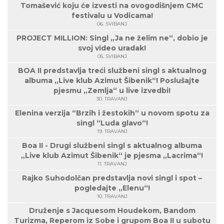
Tomašević koju će izvesti na ovogodišnjem CMC
festivalu u Vodicama!
06. SVIBANJ
PROJECT MILLION: Singl „Ja ne želim ne“, dobio je
svoj video uradak!
05. SVIBANJ
BOA II predstavlja treći službeni singl s aktualnog
albuma „Live klub Azimut Šibenik“! Poslušajte
pjesmu „Zemlja“ u live izvedbi!
30. TRAVANJ
Elenina verzija “Brzih i žestokih“ u novom spotu za
singl “Luda glavo“!
19. TRAVANJ
Boa II - Drugi službeni singl s aktualnog albuma
„Live klub Azimut Šibenik“ je pjesma „Lacrima“!
11. TRAVANJ
Rajko Suhodolčan predstavlja novi singl i spot –
pogledajte „Elenu“!
10. TRAVANJ
Druženje s Jacquesom Houdekom, Bandom
Turizma, Reperom iz Sobe i grupom Boa II u subotu