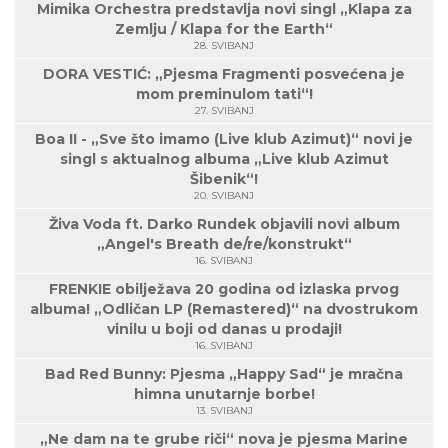
Mimika Orchestra predstavlja novi singl „Klapa za
Zemlju / Klapa for the Earth“
28. SVIBANJ
DORA VESTIĆ: „Pjesma Fragmenti posvećena je
mom preminulom tati“!
27. SVIBANJ
Boa II - „Sve što imamo (Live klub Azimut)“ novi je
singl s aktualnog albuma „Live klub Azimut
Šibenik“!
20. SVIBANJ
Živa Voda ft. Darko Rundek objavili novi album
„Angel's Breath de/re/konstrukt“
16. SVIBANJ
FRENKIE obilježava 20 godina od izlaska prvog
albuma! „Odličan LP (Remastered)“ na dvostrukom
vinilu u boji od danas u prodaji!
16. SVIBANJ
Bad Red Bunny: Pjesma „Happy Sad“ je mračna
himna unutarnje borbe!
13. SVIBANJ
„Ne dam na te grube riči“ nova je pjesma Marine