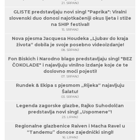
21. SRPANJ
GLISTE predstavljaju novi singl "Paprika": Viralni
slovenski duo donosi najotkačeniji okus ljeta i stiže
na SHIP festival!
15. SRPANJ
Nova pjesma Jacquesa Houdeka „Ljubav do kraja
života“ dobila je svoje posebno videoizdanje!
08. SRPANJ
Fon Biskich i Narodno blago predstavljaju singl "BEZ
ČOKOLADE" i najavljuju vinilno izdanje koje će te
doslovno moći pojesti!
07. SRPANJ
Rundek & Ekipa s pjesmom „Rijeka“ najavljuju
Šalatu!
03. SRPANJ
Legenda zagorske glazbe, Rajko Suhodolčan
predstavlja novi singl „Uspomene“!
23. LIPANJ
Regionalne glazbenice Raiven i Macha Ravel u
“Tandemu” donose zajednički singl!
16. LIPANJ