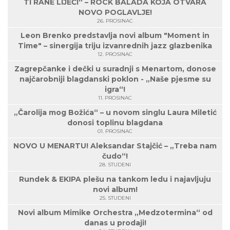
TI RANE LIJEČI“ – ROCK BALADA KOJA OTVARA
NOVO POGLAVLJE!
26. PROSINAC
Leon Brenko predstavlja novi album "Moment in
Time" – sinergija triju izvanrednih jazz glazbenika
12. PROSINAC
Zagrepčanke i dečki u suradnji s Menartom, donose
najčarobniji blagdanski poklon - „Naše pjesme su
igra“!
11. PROSINAC
„Čarolija mog Božića“ – u novom singlu Laura Miletić
donosi toplinu blagdana
01. PROSINAC
NOVO U MENARTU! Aleksandar Stajčić – „Treba nam
čudo“!
28. STUDENI
Rundek & EKIPA plešu na tankom ledu i najavljuju
novi album!
25. STUDENI
Novi album Mimike Orchestra „Medzotermina“ od
danas u prodaji!