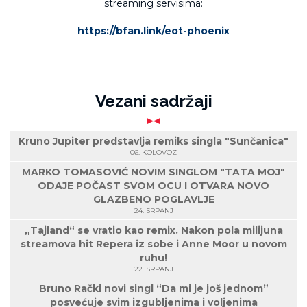
streaming servisima:
https://bfan.link/eot-phoenix
Vezani sadržaji
Kruno Jupiter predstavlja remiks singla "Sunčanica"
06. KOLOVOZ
MARKO TOMASOVIĆ NOVIM SINGLOM "TATA MOJ"
ODAJE POČAST SVOM OCU I OTVARA NOVO
GLAZBENO POGLAVLJE
24. SRPANJ
„Tajland“ se vratio kao remix. Nakon pola milijuna
streamova hit Repera iz sobe i Anne Moor u novom
ruhu!
22. SRPANJ
Bruno Rački novi singl “Da mi je još jednom”
posvećuje svim izgubljenima i voljenima