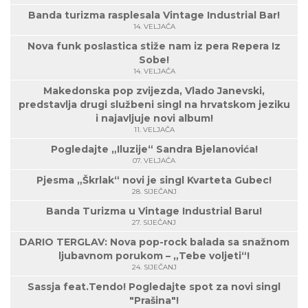
Banda turizma rasplesala Vintage Industrial Bar!
14. VELJAČA
Nova funk poslastica stiže nam iz pera Repera Iz
Sobe!
14. VELJAČA
Makedonska pop zvijezda, Vlado Janevski,
predstavlja drugi službeni singl na hrvatskom jeziku
i najavljuje novi album!
11. VELJAČA
Pogledajte „Iluzije“ Sandra Bjelanovića!
07. VELJAČA
Pjesma „Škrlak“ novi je singl Kvarteta Gubec!
28. SIJEČANJ
Banda Turizma u Vintage Industrial Baru!
27. SIJEČANJ
DARIO TERGLAV: Nova pop-rock balada sa snažnom
ljubavnom porukom – „Tebe voljeti“!
24. SIJEČANJ
Sassja feat.Tendo! Pogledajte spot za novi singl
"Prašina"!