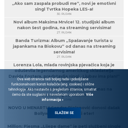
„Ako sam zaspala probudi me“, novi je emotivni
singl Tvrtka Hopeka LES-a!
30. RUJAN
Novi album Maksima Mrvice! 12. studijski album
nakon šest godina, na streaming servisima!
27. RUJAN
Banda Turizma: Album „Spašavanje turista u
japankama na Biokovu“ od danas na streaming
servisima!
27. RUJAN
Lorenza Lola, mlada rovinjska pjevačica koja je
oduševila legendarnog američkog skladatelja
Davida Fostera, predstavlja singl „Ljubav ima plan!“
Ova web stranica radi boljeg rada i poboljšane
23. RUJAN
funkcionalnosti koristi kolačiće (eng. cookies) i slične
„Listen Up!“ novi EP grupe EoT, od danas na
tehnologije. Ako nastavite s pregledom stranice, smatrat
streaming servisima!
ćemo da ste suglasni s navedenom uporabom.
Više
informacija »
20. RUJAN
NOVO U MENARTU! Sandro Bjelanović donosi dašak
SLAŽEM SE
Bollywooda u hrvatski eter!
17. RUJAN
Million: Pjesma „Lijepe dame“ je peti službeni single