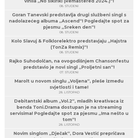
vinila „No sikiriki (Remastered 2024.)“!
08. STUDENI
Goran Tanevski predstavlja drugi službeni singl s
nadolazećeg albuma „Ascend“! Pogledajte spot za
pjesmu „Sreken den“!
08. STUDENI
Kolo Slavuj & Folklorelektro predstavjaju „Hajstra
(TonZa Remix)“!
08. STUDENI
Rajko Suhodolčan, na ovogodišnjem Chansonfestu
predstavio je novi singl „Proljetni san“!
07. STUDENI
Marolt u novom singlu „Voljena“, pleše između
svjetlosti i tame!
28. LISTOPAD
Debitantski album „Vol.2“, mladih kreativaca iz
benda Toni.Drama dostupan je na streaming
servisima! Pogledajte spot za pjesmu „Ima nešto u
tom“!
28. LISTOPAD
Novim singlom „Dječak“, Dora Vestić prepričava