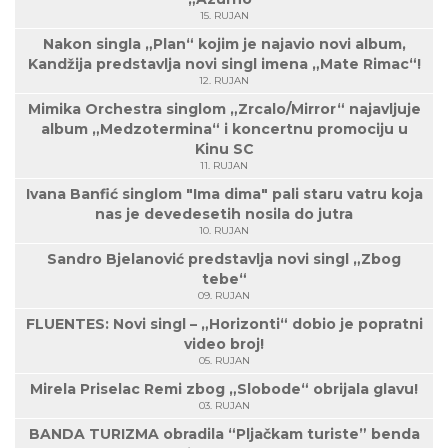
15. RUJAN
Nakon singla „Plan“ kojim je najavio novi album,
Kandžija predstavlja novi singl imena „Mate Rimac“!
12. RUJAN
Mimika Orchestra singlom „Zrcalo/Mirror“ najavljuje
album „Medzotermina“ i koncertnu promociju u
Kinu SC
11. RUJAN
Ivana Banfić singlom "Ima dima" pali staru vatru koja
nas je devedesetih nosila do jutra
10. RUJAN
Sandro Bjelanović predstavlja novi singl „Zbog
tebe“
09. RUJAN
FLUENTES: Novi singl – „Horizonti“ dobio je popratni
video broj!
05. RUJAN
Mirela Priselac Remi zbog „Slobode“ obrijala glavu!
03. RUJAN
BANDA TURIZMA obradila “Pljačkam turiste” benda