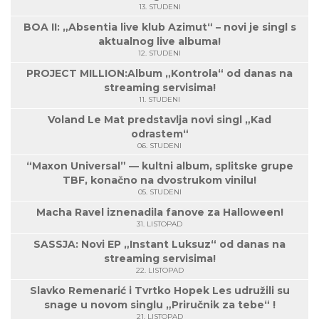
13. STUDENI
BOA II: „Absentia live klub Azimut“ – novi je singl s
aktualnog live albuma!
12. STUDENI
PROJECT MILLION:Album „Kontrola“ od danas na
streaming servisima!
11. STUDENI
Voland Le Mat predstavlja novi singl „Kad
odrastem“
06. STUDENI
“Maxon Universal” — kultni album, splitske grupe
TBF, konačno na dvostrukom vinilu!
05. STUDENI
Macha Ravel iznenadila fanove za Halloween!
31. LISTOPAD
SASSJA: Novi EP „Instant Luksuz“ od danas na
streaming servisima!
22. LISTOPAD
Slavko Remenarić i Tvrtko Hopek Les udružili su
snage u novom singlu „Priručnik za tebe“ !
21. LISTOPAD