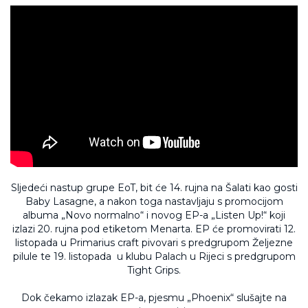
Sljedeći nastup grupe EoT, bit će 14. rujna na Šalati kao gosti
Baby Lasagne, a nakon toga nastavljaju s promocijom
albuma „Novo normalno“ i novog EP-a „Listen Up!“ koji
izlazi 20. rujna pod etiketom Menarta. EP će promovirati 12.
listopada u Primarius craft pivovari s predgrupom Željezne
pilule te 19. listopada u klubu Palach u Rijeci s predgrupom
Tight Grips.
Dok čekamo izlazak EP-a, pjesmu „Phoenix“ slušajte na