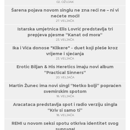
02. OŽUJAK
Šarena pojava novom singlu ne zna reći ne – ni vi
nećete moći!
27. VELJAČA
Istarska umjetnica Elis Lovrić predstavlja tri
prepjeva pjesme “Kanat od mora“
23. VELJAČA
Ika i Vića donose "Klikere" - duet koji pleše kroz
vrijeme i sjećanja
23. VELJAČA
Erotic Biljan & His Heretics imaju novi album
“Practical Sinners“
20. VELJAČA
Martin Žunec ima novi singl “Netko bolji” popraćen
svemirskim spotom
18. VELJAČA
Aracataca predstavlja spot i radio verziju singla
“Kriv si samo ti”
18. VELJAČA
REMI u novom seksi spotu otkriva identitet svog
supruga!