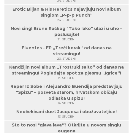
24. STUDENI
Erotic Biljan & His Heretics najavljuju novi album
singlom „P-p-p Punch“
24. STUDENI
Novi singl Brune Račkog "Tako lako" ulazi u uho –
poslušajte!
21. STUDENI
Fluentes - EP „Treći korak“ od danas na
streamingu!
20. STUDENI
Kandžijin novi album „Trostruki salto“ od danas na
streamingu! Pogledajte spot za pjesmu „Igrice“!
14. STUDENI
Reper Iz Sobe i Alejuandro Buendija predstavljaju
"Spizu" – posveta starom, hrvatskom običaju
odlaska u spizu!
14. STUDENI
Neočekivani duet Jacquesa i obožavateljice!
13. STUDENI
Što to nosi "glava lava"? Otkrijte u novom singlu
eugena