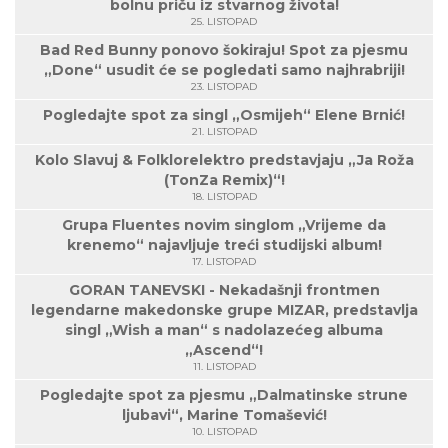
bolnu priču iz stvarnog života!
25. LISTOPAD
Bad Red Bunny ponovo šokiraju! Spot za pjesmu
„Done“ usudit će se pogledati samo najhrabriji!
23. LISTOPAD
Pogledajte spot za singl „Osmijeh“ Elene Brnić!
21. LISTOPAD
Kolo Slavuj & Folklorelektro predstavjaju „Ja Roža
(TonZa Remix)“!
18. LISTOPAD
Grupa Fluentes novim singlom „Vrijeme da
krenemo“ najavljuje treći studijski album!
17. LISTOPAD
GORAN TANEVSKI - Nekadašnji frontmen
legendarne makedonske grupe MIZAR, predstavlja
singl „Wish a man“ s nadolazećeg albuma
„Ascend“!
11. LISTOPAD
Pogledajte spot za pjesmu „Dalmatinske strune
ljubavi“, Marine Tomašević!
10. LISTOPAD