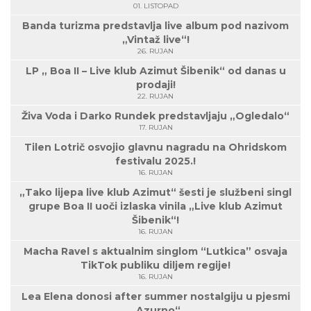
01. LISTOPAD
Banda turizma predstavlja live album pod nazivom
„Vintaž live“!
26. RUJAN
LP „ Boa II – Live klub Azimut Šibenik“ od danas u
prodaji!
22. RUJAN
Živa Voda i Darko Rundek predstavljaju „Ogledalo“
17. RUJAN
Tilen Lotrič osvojio glavnu nagradu na Ohridskom
festivalu 2025.!
16. RUJAN
„Tako lijepa live klub Azimut“ šesti je službeni singl
grupe Boa II uoči izlaska vinila „Live klub Azimut
Šibenik“!
16. RUJAN
Macha Ravel s aktualnim singlom “Lutkica” osvaja
TikTok publiku diljem regije!
16. RUJAN
Lea Elena donosi after summer nostalgiju u pjesmi
„Azurno“