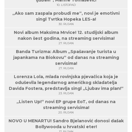
ljubavi“, Marine Tomašević!
10. LISTOPAD
„Ako sam zaspala probudi me“, novi je emotivni
singl Tvrtka Hopeka LES-a!
30. RUJAN
Novi album Maksima Mrvice! 12. studijski album
nakon šest godina, na streaming servisima!
27. RUJAN
Banda Turizma: Album „Spašavanje turista u
japankama na Biokovu“ od danas na streaming
servisima!
27. RUJAN
Lorenza Lola, mlada rovinjska pjevačica koja je
oduševila legendarnog američkog skladatelja
Davida Fostera, predstavlja singl „Ljubav ima plan!“
23. RUJAN
„Listen Up!“ novi EP grupe EoT, od danas na
streaming servisima!
20. RUJAN
NOVO U MENARTU! Sandro Bjelanović donosi dašak
Bollywooda u hrvatski eter!
17. RUJAN