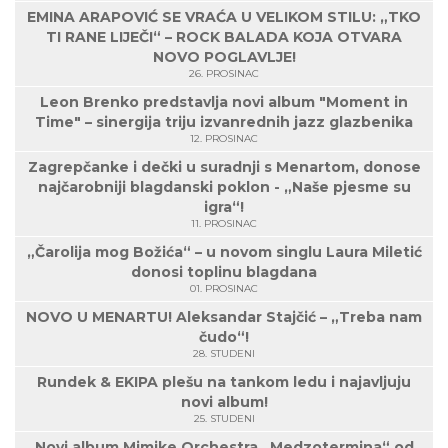
EMINA ARAPOVIĆ SE VRAĆA U VELIKOM STILU: „TKO
TI RANE LIJEČI“ – ROCK BALADA KOJA OTVARA
NOVO POGLAVLJE!
26. PROSINAC
Leon Brenko predstavlja novi album "Moment in
Time" – sinergija triju izvanrednih jazz glazbenika
12. PROSINAC
Zagrepčanke i dečki u suradnji s Menartom, donose
najčarobniji blagdanski poklon - „Naše pjesme su
igra“!
11. PROSINAC
„Čarolija mog Božića“ – u novom singlu Laura Miletić
donosi toplinu blagdana
01. PROSINAC
NOVO U MENARTU! Aleksandar Stajčić – „Treba nam
čudo“!
28. STUDENI
Rundek & EKIPA plešu na tankom ledu i najavljuju
novi album!
25. STUDENI
Novi album Mimike Orchestra „Medzotermina“ od