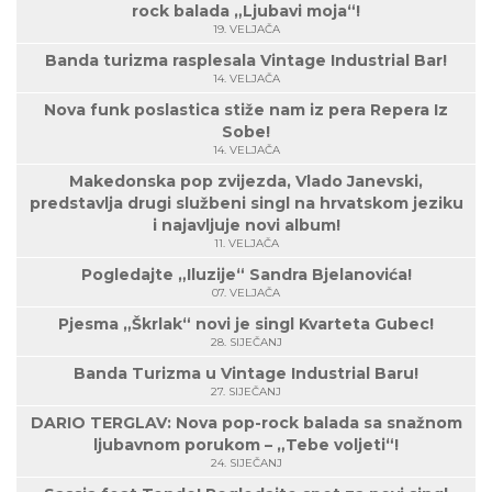
rock balada „Ljubavi moja“!
19. VELJAČA
Banda turizma rasplesala Vintage Industrial Bar!
14. VELJAČA
Nova funk poslastica stiže nam iz pera Repera Iz
Sobe!
14. VELJAČA
Makedonska pop zvijezda, Vlado Janevski,
predstavlja drugi službeni singl na hrvatskom jeziku
i najavljuje novi album!
11. VELJAČA
Pogledajte „Iluzije“ Sandra Bjelanovića!
07. VELJAČA
Pjesma „Škrlak“ novi je singl Kvarteta Gubec!
28. SIJEČANJ
Banda Turizma u Vintage Industrial Baru!
27. SIJEČANJ
DARIO TERGLAV: Nova pop-rock balada sa snažnom
ljubavnom porukom – „Tebe voljeti“!
24. SIJEČANJ