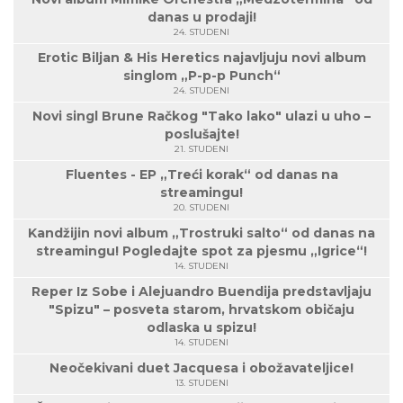
danas u prodaji!
24. STUDENI
Erotic Biljan & His Heretics najavljuju novi album
singlom „P-p-p Punch“
24. STUDENI
Novi singl Brune Račkog "Tako lako" ulazi u uho –
poslušajte!
21. STUDENI
Fluentes - EP „Treći korak“ od danas na
streamingu!
20. STUDENI
Kandžijin novi album „Trostruki salto“ od danas na
streamingu! Pogledajte spot za pjesmu „Igrice“!
14. STUDENI
Reper Iz Sobe i Alejuandro Buendija predstavljaju
"Spizu" – posveta starom, hrvatskom običaju
odlaska u spizu!
14. STUDENI
Neočekivani duet Jacquesa i obožavateljice!
13. STUDENI