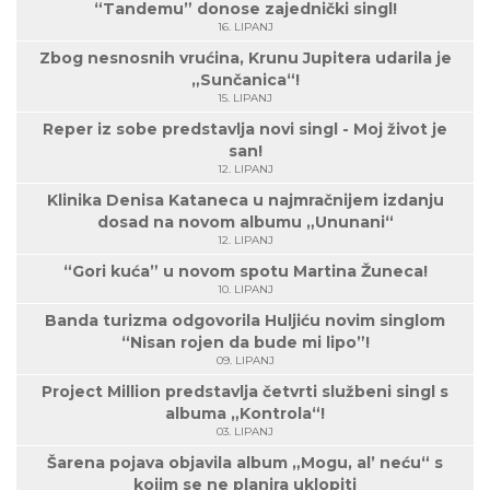
“Tandemu” donose zajednički singl!
16. LIPANJ
Zbog nesnosnih vrućina, Krunu Jupitera udarila je
„Sunčanica“!
15. LIPANJ
Reper iz sobe predstavlja novi singl - Moj život je
san!
12. LIPANJ
Klinika Denisa Kataneca u najmračnijem izdanju
dosad na novom albumu „Ununani“
12. LIPANJ
“Gori kuća” u novom spotu Martina Žuneca!
10. LIPANJ
Banda turizma odgovorila Huljiću novim singlom
“Nisan rojen da bude mi lipo”!
09. LIPANJ
Project Million predstavlja četvrti službeni singl s
albuma „Kontrola“!
03. LIPANJ
Šarena pojava objavila album „Mogu, al’ neću“ s
kojim se ne planira uklopiti