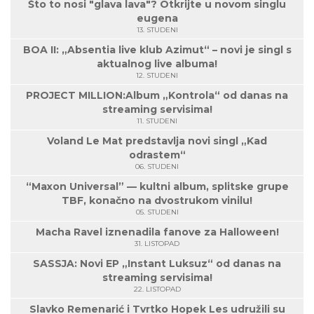
Što to nosi "glava lava"? Otkrijte u novom singlu
eugena
13. STUDENI
BOA II: „Absentia live klub Azimut“ – novi je singl s
aktualnog live albuma!
12. STUDENI
PROJECT MILLION:Album „Kontrola“ od danas na
streaming servisima!
11. STUDENI
Voland Le Mat predstavlja novi singl „Kad
odrastem“
06. STUDENI
“Maxon Universal” — kultni album, splitske grupe
TBF, konačno na dvostrukom vinilu!
05. STUDENI
Macha Ravel iznenadila fanove za Halloween!
31. LISTOPAD
SASSJA: Novi EP „Instant Luksuz“ od danas na
streaming servisima!
22. LISTOPAD
Slavko Remenarić i Tvrtko Hopek Les udružili su