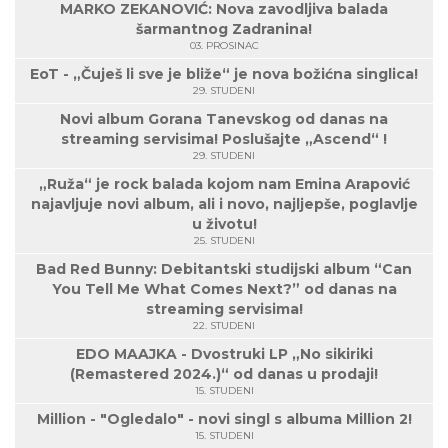
MARKO ZEKANOVIĆ: Nova zavodljiva balada
šarmantnog Zadranina!
03. PROSINAC
EoT - „Čuješ li sve je bliže“ je nova božićna singlica!
29. STUDENI
Novi album Gorana Tanevskog od danas na
streaming servisima! Poslušajte „Ascend“ !
29. STUDENI
„Ruža“ je rock balada kojom nam Emina Arapović
najavljuje novi album, ali i novo, najljepše, poglavlje
u životu!
25. STUDENI
Bad Red Bunny: Debitantski studijski album “Can
You Tell Me What Comes Next?” od danas na
streaming servisima!
22. STUDENI
EDO MAAJKA - Dvostruki LP „No sikiriki
(Remastered 2024.)“ od danas u prodaji!
15. STUDENI
Million - "Ogledalo" - novi singl s albuma Million 2!
15. STUDENI