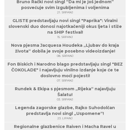
Bruno Rački novi singl “Da mi je još jednom”
posvećuje svim izgubljenima i voljenima
21. SRPANJ
GLISTE predstavljaju novi singl "Paprika": Viralni
slovenski duo donosi najotkačeniji okus ljeta i stiže
na SHIP festival!
15. SRPANJ
Nova pjesma Jacquesa Houdeka „Ljubav do kraja
života“ dobila je svoje posebno videoizdanje!
08. SRPANJ
Fon Biskich i Narodno blago predstavljaju singl "BEZ
ČOKOLADE" i najavljuju vinilno izdanje koje će te
doslovno moći pojesti!
07. SRPANJ
Rundek & Ekipa s pjesmom „Rijeka“ najavljuju
Šalatu!
03. SRPANJ
Legenda zagorske glazbe, Rajko Suhodolčan
predstavlja novi singl „Uspomene“!
23. LIPANJ
Regionalne glazbenice Raiven i Macha Ravel u