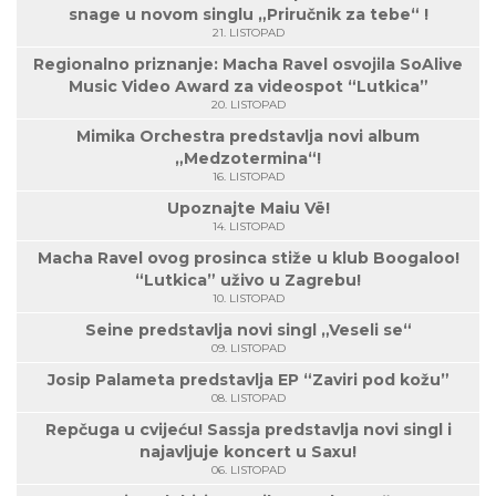
snage u novom singlu „Priručnik za tebe“ !
21. LISTOPAD
Regionalno priznanje: Macha Ravel osvojila SoAlive
Music Video Award za videospot “Lutkica”
20. LISTOPAD
Mimika Orchestra predstavlja novi album
„Medzotermina“!
16. LISTOPAD
Upoznajte Maiu Vë!
14. LISTOPAD
Macha Ravel ovog prosinca stiže u klub Boogaloo!
“Lutkica” uživo u Zagrebu!
10. LISTOPAD
Seine predstavlja novi singl „Veseli se“
09. LISTOPAD
Josip Palameta predstavlja EP “Zaviri pod kožu”
08. LISTOPAD
Repčuga u cvijeću! Sassja predstavlja novi singl i
najavljuje koncert u Saxu!
06. LISTOPAD