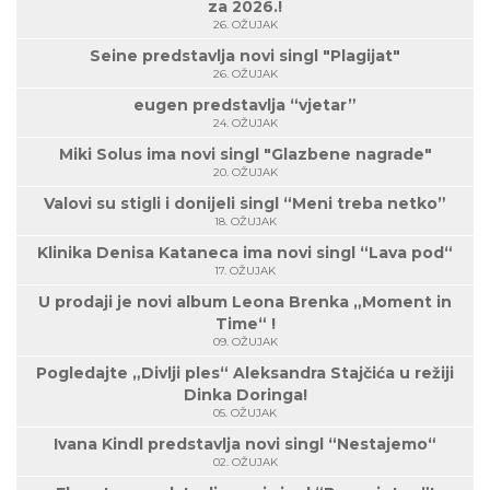
za 2026.!
26. OŽUJAK
Seine predstavlja novi singl "Plagijat"
26. OŽUJAK
eugen predstavlja “vjetar”
24. OŽUJAK
Miki Solus ima novi singl "Glazbene nagrade"
20. OŽUJAK
Valovi su stigli i donijeli singl “Meni treba netko”
18. OŽUJAK
Klinika Denisa Kataneca ima novi singl “Lava pod“
17. OŽUJAK
U prodaji je novi album Leona Brenka „Moment in
Time“ !
09. OŽUJAK
Pogledajte „Divlji ples“ Aleksandra Stajčića u režiji
Dinka Doringa!
05. OŽUJAK
Ivana Kindl predstavlja novi singl “Nestajemo“
02. OŽUJAK