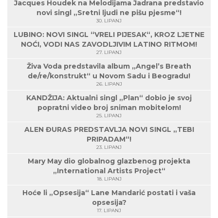
Jacques Houdek na Melodijama Jadrana predstavio
novi singl „Sretni ljudi ne pišu pjesme“!
30. LIPANJ
LUBINO: NOVI SINGL “VRELI PIJESAK“, KROZ LJETNE
NOĆI, VODI NAS ZAVODLJIVIM LATINO RITMOM!
27. LIPANJ
Živa Voda predstavila album „Angel’s Breath
de/re/konstrukt“ u Novom Sadu i Beogradu!
26. LIPANJ
KANDŽIJA: Aktualni singl „Plan“ dobio je svoj
popratni video broj sniman mobitelom!
25. LIPANJ
ALEN ĐURAS PREDSTAVLJA NOVI SINGL „TEBI
PRIPADAM“!
23. LIPANJ
Mary May dio globalnog glazbenog projekta
„International Artists Project“
18. LIPANJ
Hoće li „Opsesija“ Lane Mandarić postati i vaša
opsesija?
17. LIPANJ