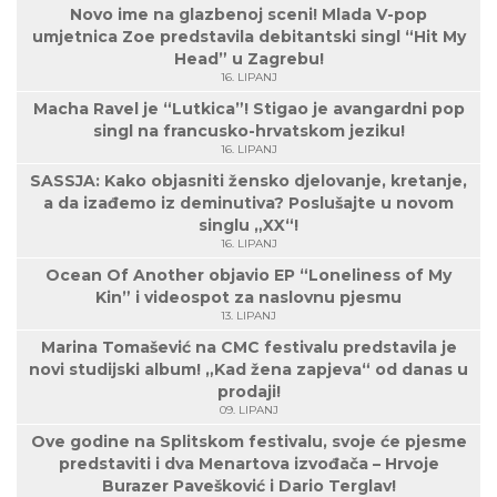
Novo ime na glazbenoj sceni! Mlada V-pop
umjetnica Zoe predstavila debitantski singl “Hit My
Head” u Zagrebu!
16. LIPANJ
Macha Ravel je “Lutkica”! Stigao je avangardni pop
singl na francusko-hrvatskom jeziku!
16. LIPANJ
SASSJA: Kako objasniti žensko djelovanje, kretanje,
a da izađemo iz deminutiva? Poslušajte u novom
singlu „XX“!
16. LIPANJ
Ocean Of Another objavio EP “Loneliness of My
Kin” i videospot za naslovnu pjesmu
13. LIPANJ
Marina Tomašević na CMC festivalu predstavila je
novi studijski album! „Kad žena zapjeva“ od danas u
prodaji!
09. LIPANJ
Ove godine na Splitskom festivalu, svoje će pjesme
predstaviti i dva Menartova izvođača – Hrvoje
Burazer Pavešković i Dario Terglav!