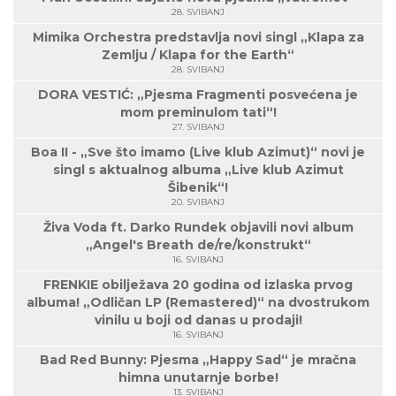
28. SVIBANJ
Mimika Orchestra predstavlja novi singl „Klapa za
Zemlju / Klapa for the Earth“
28. SVIBANJ
DORA VESTIĆ: „Pjesma Fragmenti posvećena je
mom preminulom tati“!
27. SVIBANJ
Boa II - „Sve što imamo (Live klub Azimut)“ novi je
singl s aktualnog albuma „Live klub Azimut
Šibenik“!
20. SVIBANJ
Živa Voda ft. Darko Rundek objavili novi album
„Angel's Breath de/re/konstrukt“
16. SVIBANJ
FRENKIE obilježava 20 godina od izlaska prvog
albuma! „Odličan LP (Remastered)“ na dvostrukom
vinilu u boji od danas u prodaji!
16. SVIBANJ
Bad Red Bunny: Pjesma „Happy Sad“ je mračna
himna unutarnje borbe!
13. SVIBANJ