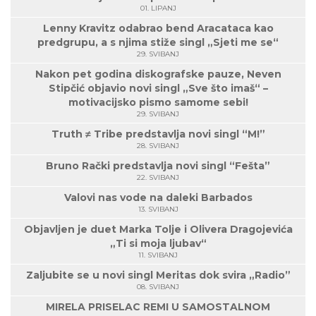
01. LIPANJ
Lenny Kravitz odabrao bend Aracataca kao
predgrupu, a s njima stiže singl „Sjeti me se“
29. SVIBANJ
Nakon pet godina diskografske pauze, Neven
Stipčić objavio novi singl „Sve što imaš“ –
motivacijsko pismo samome sebi!
29. SVIBANJ
Truth ≠ Tribe predstavlja novi singl “M!”
28. SVIBANJ
Bruno Rački predstavlja novi singl “Fešta”
22. SVIBANJ
Valovi nas vode na daleki Barbados
13. SVIBANJ
Objavljen je duet Marka Tolje i Olivera Dragojevića
„Ti si moja ljubav“
11. SVIBANJ
Zaljubite se u novi singl Meritas dok svira „Radio”
08. SVIBANJ
MIRELA PRISELAC REMI U SAMOSTALNOM