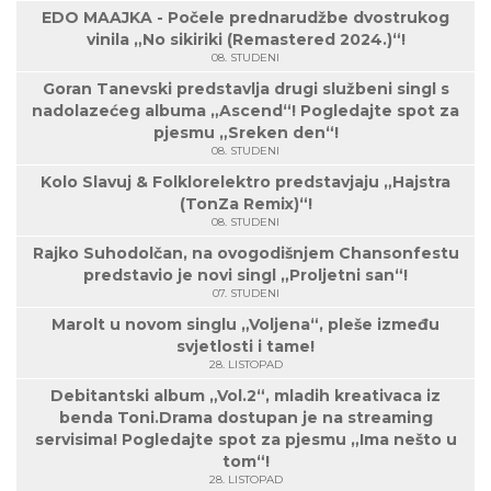
EDO MAAJKA - Počele prednarudžbe dvostrukog
vinila „No sikiriki (Remastered 2024.)“!
08. STUDENI
Goran Tanevski predstavlja drugi službeni singl s
nadolazećeg albuma „Ascend“! Pogledajte spot za
pjesmu „Sreken den“!
08. STUDENI
Kolo Slavuj & Folklorelektro predstavjaju „Hajstra
(TonZa Remix)“!
08. STUDENI
Rajko Suhodolčan, na ovogodišnjem Chansonfestu
predstavio je novi singl „Proljetni san“!
07. STUDENI
Marolt u novom singlu „Voljena“, pleše između
svjetlosti i tame!
28. LISTOPAD
Debitantski album „Vol.2“, mladih kreativaca iz
benda Toni.Drama dostupan je na streaming
servisima! Pogledajte spot za pjesmu „Ima nešto u
tom“!
28. LISTOPAD