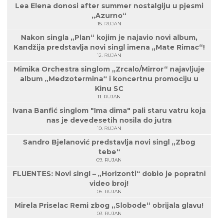
Lea Elena donosi after summer nostalgiju u pjesmi
„Azurno“
15. RUJAN
Nakon singla „Plan“ kojim je najavio novi album,
Kandžija predstavlja novi singl imena „Mate Rimac“!
12. RUJAN
Mimika Orchestra singlom „Zrcalo/Mirror“ najavljuje
album „Medzotermina“ i koncertnu promociju u
Kinu SC
11. RUJAN
Ivana Banfić singlom "Ima dima" pali staru vatru koja
nas je devedesetih nosila do jutra
10. RUJAN
Sandro Bjelanović predstavlja novi singl „Zbog
tebe“
09. RUJAN
FLUENTES: Novi singl – „Horizonti“ dobio je popratni
video broj!
05. RUJAN
Mirela Priselac Remi zbog „Slobode“ obrijala glavu!
03. RUJAN