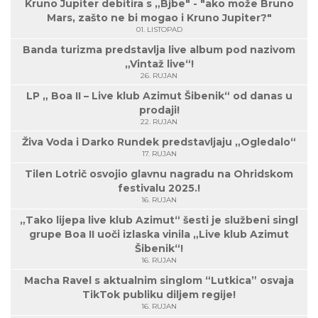
Kruno Jupiter debitira s „Bjbe" - "ako može Bruno
Mars, zašto ne bi mogao i Kruno Jupiter?"
01. LISTOPAD
Banda turizma predstavlja live album pod nazivom
„Vintaž live“!
26. RUJAN
LP „ Boa II – Live klub Azimut Šibenik“ od danas u
prodaji!
22. RUJAN
Živa Voda i Darko Rundek predstavljaju „Ogledalo“
17. RUJAN
Tilen Lotrič osvojio glavnu nagradu na Ohridskom
festivalu 2025.!
16. RUJAN
„Tako lijepa live klub Azimut“ šesti je službeni singl
grupe Boa II uoči izlaska vinila „Live klub Azimut
Šibenik“!
16. RUJAN
Macha Ravel s aktualnim singlom “Lutkica” osvaja
TikTok publiku diljem regije!
16. RUJAN