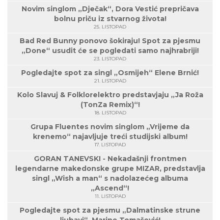
Novim singlom „Dječak“, Dora Vestić prepričava
bolnu priču iz stvarnog života!
25. LISTOPAD
Bad Red Bunny ponovo šokiraju! Spot za pjesmu
„Done“ usudit će se pogledati samo najhrabriji!
23. LISTOPAD
Pogledajte spot za singl „Osmijeh“ Elene Brnić!
21. LISTOPAD
Kolo Slavuj & Folklorelektro predstavjaju „Ja Roža
(TonZa Remix)“!
18. LISTOPAD
Grupa Fluentes novim singlom „Vrijeme da
krenemo“ najavljuje treći studijski album!
17. LISTOPAD
GORAN TANEVSKI - Nekadašnji frontmen
legendarne makedonske grupe MIZAR, predstavlja
singl „Wish a man“ s nadolazećeg albuma
„Ascend“!
11. LISTOPAD
Pogledajte spot za pjesmu „Dalmatinske strune