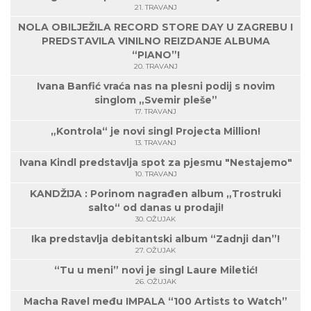
21. TRAVANJ
NOLA OBILJEŽILA RECORD STORE DAY U ZAGREBU I
PREDSTAVILA VINILNO REIZDANJE ALBUMA
“PIANO”!
20. TRAVANJ
Ivana Banfić vraća nas na plesni podij s novim
singlom „Svemir pleše”
17. TRAVANJ
„Kontrola“ je novi singl Projecta Million!
13. TRAVANJ
Ivana Kindl predstavlja spot za pjesmu "Nestajemo"
10. TRAVANJ
KANDŽIJA : Porinom nagrađen album „Trostruki
salto“ od danas u prodaji!
30. OŽUJAK
Ika predstavlja debitantski album “Zadnji dan”!
27. OŽUJAK
“Tu u meni” novi je singl Laure Miletić!
26. OŽUJAK
Macha Ravel među IMPALA “100 Artists to Watch”