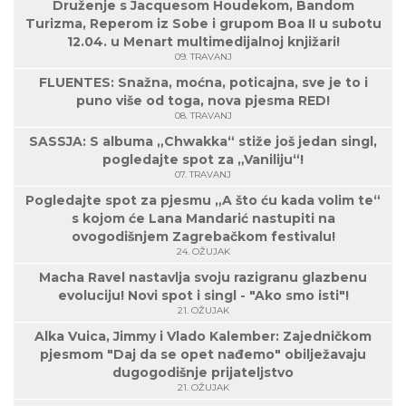
Druženje s Jacquesom Houdekom, Bandom
Turizma, Reperom iz Sobe i grupom Boa II u subotu
12.04. u Menart multimedijalnoj knjižari!
09. TRAVANJ
FLUENTES: Snažna, moćna, poticajna, sve je to i
puno više od toga, nova pjesma RED!
08. TRAVANJ
SASSJA: S albuma „Chwakka“ stiže još jedan singl,
pogledajte spot za „Vaniliju“!
07. TRAVANJ
Pogledajte spot za pjesmu „A što ću kada volim te“
s kojom će Lana Mandarić nastupiti na
ovogodišnjem Zagrebačkom festivalu!
24. OŽUJAK
Macha Ravel nastavlja svoju razigranu glazbenu
evoluciju! Novi spot i singl - "Ako smo isti"!
21. OŽUJAK
Alka Vuica, Jimmy i Vlado Kalember: Zajedničkom
pjesmom "Daj da se opet nađemo" obilježavaju
dugogodišnje prijateljstvo
21. OŽUJAK