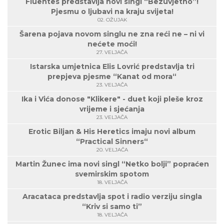
Fluentes predstavlja novi singl “Bezuvjetno”!
Pjesmu o ljubavi na kraju svijeta!
02. OŽUJAK
Šarena pojava novom singlu ne zna reći ne – ni vi
nećete moći!
27. VELJAČA
Istarska umjetnica Elis Lovrić predstavlja tri
prepjeva pjesme “Kanat od mora“
23. VELJAČA
Ika i Vića donose "Klikere" - duet koji pleše kroz
vrijeme i sjećanja
23. VELJAČA
Erotic Biljan & His Heretics imaju novi album
“Practical Sinners“
20. VELJAČA
Martin Žunec ima novi singl “Netko bolji” popraćen
svemirskim spotom
18. VELJAČA
Aracataca predstavlja spot i radio verziju singla
“Kriv si samo ti”
18. VELJAČA