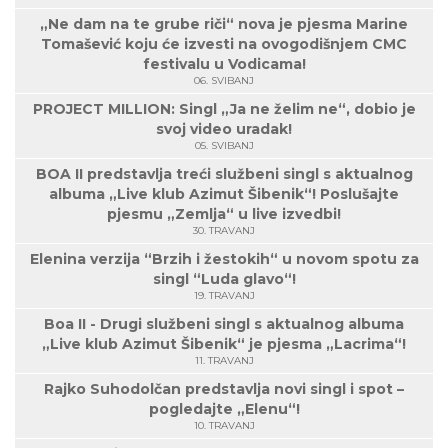
„Ne dam na te grube riči“ nova je pjesma Marine
Tomašević koju će izvesti na ovogodišnjem CMC
festivalu u Vodicama!
06. SVIBANJ
PROJECT MILLION: Singl „Ja ne želim ne“, dobio je
svoj video uradak!
05. SVIBANJ
BOA II predstavlja treći službeni singl s aktualnog
albuma „Live klub Azimut Šibenik“! Poslušajte
pjesmu „Zemlja“ u live izvedbi!
30. TRAVANJ
Elenina verzija “Brzih i žestokih“ u novom spotu za
singl “Luda glavo“!
19. TRAVANJ
Boa II - Drugi službeni singl s aktualnog albuma
„Live klub Azimut Šibenik“ je pjesma „Lacrima“!
11. TRAVANJ
Rajko Suhodolčan predstavlja novi singl i spot –
pogledajte „Elenu“!
10. TRAVANJ