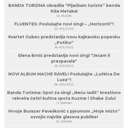
BANDA TURIZMA obradila “Pljačkam turiste” benda
Kiša Metaka!
02. RUJAN
FLUENTES: Poslušajte novi singl – „Horizonti“!
25. KOLOVOZ
Kvartet Gubec predstavlja novu kajkavsku popevku
„Potiho“
18. KOLOVOZ
Elena Brnić predstavlja novi singl "Jesam li
prespavala"
18. KOLOVOZ
NOVI ALBUM MACHE RAVEL! Poslušajte „Lutkica De
Luxe“!
06. KOLOVOZ
Banda Turizma: Spot za singl „Neću radit“ kreativno
rekreira četiri kultna spota Kuzme i Shake Zulu!
11. SRPANJ
Hrvoje Burazer Pavešković s pjesmom „Moje misto“
osvojio najviše glasova publike!
07. SRPANJ