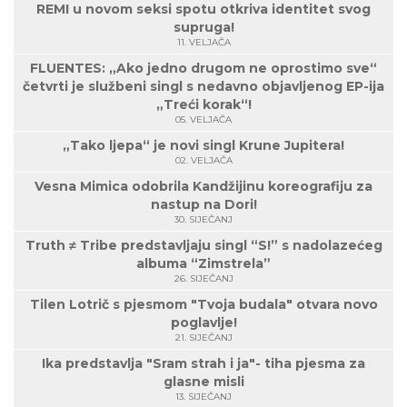
REMI u novom seksi spotu otkriva identitet svog
supruga!
11. VELJAČA
FLUENTES: „Ako jedno drugom ne oprostimo sve“
četvrti je službeni singl s nedavno objavljenog EP-ija
„Treći korak“!
05. VELJAČA
„Tako ljepa“ je novi singl Krune Jupitera!
02. VELJAČA
Vesna Mimica odobrila Kandžijinu koreografiju za
nastup na Dori!
30. SIJEČANJ
Truth ≠ Tribe predstavljaju singl “S!” s nadolazećeg
albuma “Zimstrela”
26. SIJEČANJ
Tilen Lotrič s pjesmom "Tvoja budala" otvara novo
poglavlje!
21. SIJEČANJ
Ika predstavlja "Sram strah i ja"- tiha pjesma za
glasne misli
13. SIJEČANJ