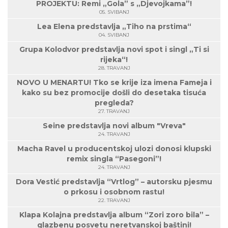
PROJEKTU: Remi „Gola” s „Djevojkama”!
05. SVIBANJ
Lea Elena predstavlja „Tiho na prstima“
04. SVIBANJ
Grupa Kolodvor predstavlja novi spot i singl „Ti si
rijeka“!
28. TRAVANJ
NOVO U MENARTU! Tko se krije iza imena Fameja i
kako su bez promocije došli do desetaka tisuća
pregleda?
27. TRAVANJ
Seine predstavlja novi album "Vreva"
24. TRAVANJ
Macha Ravel u producentskoj ulozi donosi klupski
remix singla “Pasegoni”!
24. TRAVANJ
Dora Vestić predstavlja “Vrtlog” – autorsku pjesmu
o prkosu i osobnom rastu!
22. TRAVANJ
Klapa Kolajna predstavlja album “Zori zoro bila” –
glazbenu posvetu neretvanskoj baštini!