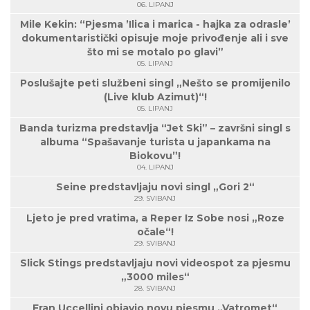
06. LIPANJ
Mile Kekin: “Pjesma ’Ilica i marica - hajka za odrasle’
dokumentaristički opisuje moje privođenje ali i sve
što mi se motalo po glavi”
05. LIPANJ
Poslušajte peti službeni singl „Nešto se promijenilo
(Live klub Azimut)“!
05. LIPANJ
Banda turizma predstavlja “Jet Ski” – završni singl s
albuma “Spašavanje turista u japankama na
Biokovu”!
04. LIPANJ
Seine predstavljaju novi singl „Gori 2“
29. SVIBANJ
Ljeto je pred vratima, a Reper Iz Sobe nosi „Roze
očale“!
29. SVIBANJ
Slick Stings predstavljaju novi videospot za pjesmu
„3000 miles“
28. SVIBANJ
Fran Uccellini objavio novu pjesmu „Vatromet“