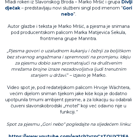
Mladi rokeri iz Slavonskog Broda – Marko Mršić i grupa
Divlji
dječak
– predstavljaju novi službeni singl pod imenom “
Gori
nebo
”.
Autor glazbe i teksta je Marko Mršić, a pjesma je snimana
pod producentskom palicom Marka Matijevića Sekula,
frontmena grupe Manntra.
„
Pjesma govori o uzaludnom kukanju i čežnji za boljitkom
bez stvarnog angažmana i spremnosti na promjenu. Ideju
za pjesmu dobio sam promatrajući na društvenim
mrežama brojne izraze nezadovoljstva ljudi trenutnim
stanjem u državi
.“ – izjavio je Marko.
Video spot je, pod redateljskom palicom Hrvoje Wächtera,
većim dijelom sniman tijekom jake kiše koja je dodatno
upotpunila tmurni ambijent pjesme, a za lokaciju su odabrali
čuveni slavonskobrodski „motel“ koji već odavno nije u
funkciji.
”
Spot za pjesmu „Gori nebo“ pogledajte na sljedećem linku:
https://www.youtube.com/watch?v=nCzTOUY72EA