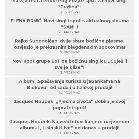
Sassja feat.Tendo! Pogledajte spot za novi singl
"Prašina"!
20. SIJEČANJ
ELENA BRNIĆ: Novi singl i spot s aktualnog albuma
“SAN“ !
26. PROSINAC
Rajko Suhodolčan, dvije stare božićne pjesme,
osvježio je prekrasnim blagdanskim spotovima!
17. PROSINAC
Novi spot grupe EoT za božićnu singlicu „Čuješ li
sve je bliže“!
13. PROSINAC
Album „Spašavanje turista u japankama na
Biokovu“ od sada i u fizičkoj prodaji!
10. PROSINAC
Jacques Houdek: „Pjesma života“ dobila je svoj
popratni spot!
09. PROSINAC
Jacques Houdek: Najveći hitovi karijere na jednom
albumu! „Lisinski Live“ od danas u prodaji!
06. PROSINAC