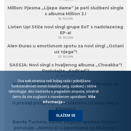
Million: Pjesma „Lijepe dame“ je peti službeni single
s albuma Million 2.!
16. RUJAN
Listen Up! Stiže novi singl grupe EoT s nadolazećeg
EP-a!
05. RUJAN
Alen Đuras u emotivnom spotu za novi singl „Ostani
uz njega“!
03. RUJAN
SASSJA: Novi singl s hvaljenog albuma „Chwakka“!
Poslušajte „KadKad“!
30. KOLOVOZ
Ova web stranica radi boljeg rada i poboljšane
NOVO U MENARTU! Fran Uccellini predstavlja se
funkcionalnosti koristi kolačiće (eng. cookies) i slične
singlom „Vizije“!
tehnologije. Ako nastavite s pregledom stranice, smatrat
23. KOLOVOZ
ćemo da ste suglasni s navedenom uporabom.
Više
informacija »
U prodaji posljednjih 100 ulaznica za Mary May u
Kinoteci!
21. KOLOVOZ
SLAŽEM SE
Banda Turizma, novim singlom spašava turiste i
poručuje: „Nemoj ići u japankama na Biokovo“!