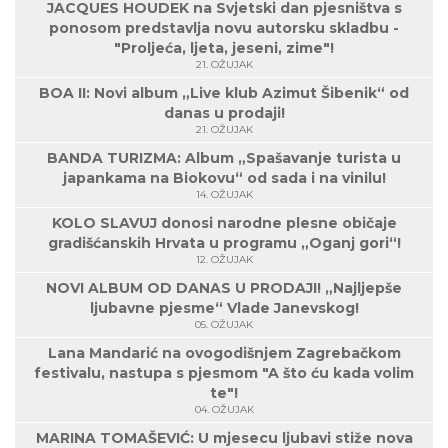
JACQUES HOUDEK na Svjetski dan pjesništva s
ponosom predstavlja novu autorsku skladbu -
"Proljeća, ljeta, jeseni, zime"!
21. OŽUJAK
BOA II: Novi album „Live klub Azimut Šibenik“ od
danas u prodaji!
21. OŽUJAK
BANDA TURIZMA: Album „Spašavanje turista u
japankama na Biokovu“ od sada i na vinilu!
14. OŽUJAK
KOLO SLAVUJ donosi narodne plesne običaje
gradišćanskih Hrvata u programu „Oganj gori“!
12. OŽUJAK
NOVI ALBUM OD DANAS U PRODAJI! „Najljepše
ljubavne pjesme“ Vlade Janevskog!
05. OŽUJAK
Lana Mandarić na ovogodišnjem Zagrebačkom
festivalu, nastupa s pjesmom "A što ću kada volim
te"!
04. OŽUJAK
MARINA TOMAŠEVIĆ: U mjesecu ljubavi stiže nova