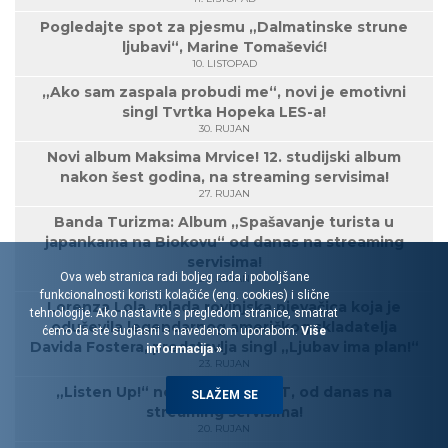
Pogledajte spot za pjesmu „Dalmatinske strune
ljubavi“, Marine Tomašević!
10. LISTOPAD
„Ako sam zaspala probudi me“, novi je emotivni
singl Tvrtka Hopeka LES-a!
30. RUJAN
Novi album Maksima Mrvice! 12. studijski album
nakon šest godina, na streaming servisima!
27. RUJAN
Banda Turizma: Album „Spašavanje turista u
japankama na Biokovu“ od danas na streaming
servisima!
Ova web stranica radi boljeg rada i poboljšane
27. RUJAN
funkcionalnosti koristi kolačiće (eng. cookies) i slične
Lorenza Lola, mlada rovinjska pjevačica koja je
tehnologije. Ako nastavite s pregledom stranice, smatrat
oduševila legendarnog američkog skladatelja
ćemo da ste suglasni s navedenom uporabom.
Više
Davida Fostera, predstavlja singl „Ljubav ima plan!“
informacija »
23. RUJAN
„Listen Up!“ novi EP grupe EoT, od danas na
SLAŽEM SE
streaming servisima!
20. RUJAN