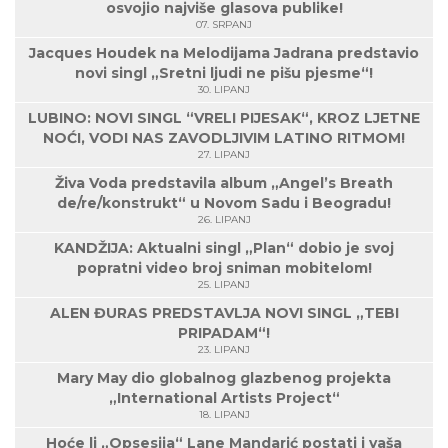
osvojio najviše glasova publike!
07. SRPANJ
Jacques Houdek na Melodijama Jadrana predstavio
novi singl „Sretni ljudi ne pišu pjesme“!
30. LIPANJ
LUBINO: NOVI SINGL “VRELI PIJESAK“, KROZ LJETNE
NOĆI, VODI NAS ZAVODLJIVIM LATINO RITMOM!
27. LIPANJ
Živa Voda predstavila album „Angel’s Breath
de/re/konstrukt“ u Novom Sadu i Beogradu!
26. LIPANJ
KANDŽIJA: Aktualni singl „Plan“ dobio je svoj
popratni video broj sniman mobitelom!
25. LIPANJ
ALEN ĐURAS PREDSTAVLJA NOVI SINGL „TEBI
PRIPADAM“!
23. LIPANJ
Mary May dio globalnog glazbenog projekta
„International Artists Project“
18. LIPANJ
Hoće li „Opsesija“ Lane Mandarić postati i vaša