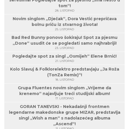
servisima! Pogledajte spot za pjesmu „Ima nešto u
tom“!
28. LISTOPAD
Novim singlom „Dječak“, Dora Vestić prepričava
bolnu priču iz stvarnog života!
25. LISTOPAD
Bad Red Bunny ponovo šokiraju! Spot za pjesmu
„Done“ usudit će se pogledati samo najhrabriji!
23. LISTOPAD
Pogledajte spot za singl „Osmijeh“ Elene Brnić!
21. LISTOPAD
Kolo Slavuj & Folklorelektro predstavjaju „Ja Roža
(TonZa Remix)“!
18. LISTOPAD
Grupa Fluentes novim singlom „Vrijeme da
krenemo“ najavljuje treći studijski album!
17. LISTOPAD
GORAN TANEVSKI - Nekadašnji frontmen
legendarne makedonske grupe MIZAR, predstavlja
singl „Wish a man“ s nadolazećeg albuma
„Ascend“!
11. LISTOPAD