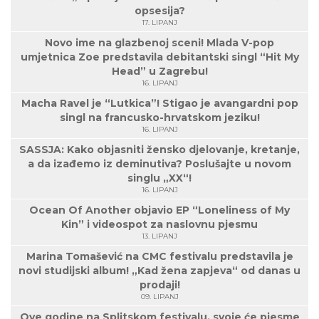
opsesija?
17. LIPANJ
Novo ime na glazbenoj sceni! Mlada V-pop
umjetnica Zoe predstavila debitantski singl “Hit My
Head” u Zagrebu!
16. LIPANJ
Macha Ravel je “Lutkica”! Stigao je avangardni pop
singl na francusko-hrvatskom jeziku!
16. LIPANJ
SASSJA: Kako objasniti žensko djelovanje, kretanje,
a da izađemo iz deminutiva? Poslušajte u novom
singlu „XX“!
16. LIPANJ
Ocean Of Another objavio EP “Loneliness of My
Kin” i videospot za naslovnu pjesmu
13. LIPANJ
Marina Tomašević na CMC festivalu predstavila je
novi studijski album! „Kad žena zapjeva“ od danas u
prodaji!
09. LIPANJ
Ove godine na Splitskom festivalu, svoje će pjesme