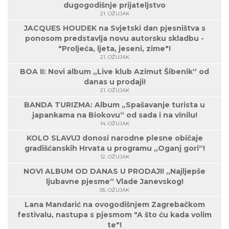
dugogodišnje prijateljstvo
21. OŽUJAK
JACQUES HOUDEK na Svjetski dan pjesništva s
ponosom predstavlja novu autorsku skladbu -
"Proljeća, ljeta, jeseni, zime"!
21. OŽUJAK
BOA II: Novi album „Live klub Azimut Šibenik“ od
danas u prodaji!
21. OŽUJAK
BANDA TURIZMA: Album „Spašavanje turista u
japankama na Biokovu“ od sada i na vinilu!
14. OŽUJAK
KOLO SLAVUJ donosi narodne plesne običaje
gradišćanskih Hrvata u programu „Oganj gori“!
12. OŽUJAK
NOVI ALBUM OD DANAS U PRODAJI! „Najljepše
ljubavne pjesme“ Vlade Janevskog!
05. OŽUJAK
Lana Mandarić na ovogodišnjem Zagrebačkom
festivalu, nastupa s pjesmom "A što ću kada volim
te"!