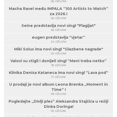
26. OŽUJAK
Macha Ravel među IMPALA “100 Artists to Watch”
za 2026.!
26. OŽUJAK
Seine predstavlja novi singl "Plagijat"
26. OŽUJAK
eugen predstavlja “vjetar”
24. OŽUJAK
Miki Solus ima novi singl "Glazbene nagrade"
20. OŽUJAK
Valovi su stigli i donijeli singl “Meni treba netko”
18. OŽUJAK
Klinika Denisa Kataneca ima novi singl “Lava pod“
17. OŽUJAK
U prodaji je novi album Leona Brenka „Moment in
Time“ !
09. OŽUJAK
Pogledajte „Divlji ples“ Aleksandra Stajčića u režiji
Dinka Doringa!
05. OŽUJAK