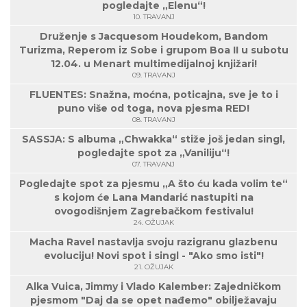
pogledajte „Elenu“!
10. TRAVANJ
Druženje s Jacquesom Houdekom, Bandom
Turizma, Reperom iz Sobe i grupom Boa II u subotu
12.04. u Menart multimedijalnoj knjižari!
09. TRAVANJ
FLUENTES: Snažna, moćna, poticajna, sve je to i
puno više od toga, nova pjesma RED!
08. TRAVANJ
SASSJA: S albuma „Chwakka“ stiže još jedan singl,
pogledajte spot za „Vaniliju“!
07. TRAVANJ
Pogledajte spot za pjesmu „A što ću kada volim te“
s kojom će Lana Mandarić nastupiti na
ovogodišnjem Zagrebačkom festivalu!
24. OŽUJAK
Macha Ravel nastavlja svoju razigranu glazbenu
evoluciju! Novi spot i singl - "Ako smo isti"!
21. OŽUJAK
Alka Vuica, Jimmy i Vlado Kalember: Zajedničkom
pjesmom "Daj da se opet nađemo" obilježavaju