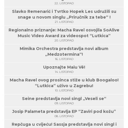
22. LISTOPAD
Slavko Remenarić i Tvrtko Hopek Les udružili su
snage u novom singlu „Priručnik za tebe“ !
21. LISTOPAD
Regionalno priznanje: Macha Ravel osvojila SoAlive
Music Video Award za videospot “Lutkica”
20. LISTOPAD
Mimika Orchestra predstavlja novi album
„Medzotermina“!
16. LISTOPAD
Upoznajte Maiu Vë!
14. LISTOPAD
Macha Ravel ovog prosinca stiže u klub Boogaloo!
“Lutkica” uživo u Zagrebu!
10. LISTOPAD
Seine predstavlja novi singl „Veseli se“
09. LISTOPAD
Josip Palameta predstavlja EP “Zaviri pod kožu”
08. LISTOPAD
Repčuga u cvijeću! Sassja predstavlja novi singl i