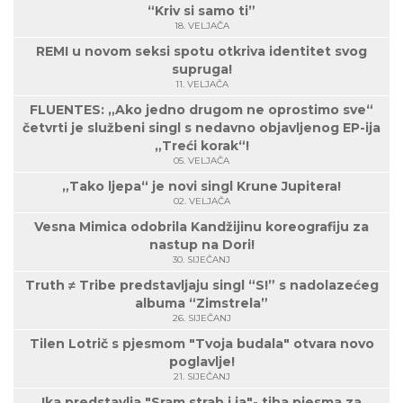
“Kriv si samo ti”
18. VELJAČA
REMI u novom seksi spotu otkriva identitet svog
supruga!
11. VELJAČA
FLUENTES: „Ako jedno drugom ne oprostimo sve“
četvrti je službeni singl s nedavno objavljenog EP-ija
„Treći korak“!
05. VELJAČA
„Tako ljepa“ je novi singl Krune Jupitera!
02. VELJAČA
Vesna Mimica odobrila Kandžijinu koreografiju za
nastup na Dori!
30. SIJEČANJ
Truth ≠ Tribe predstavljaju singl “S!” s nadolazećeg
albuma “Zimstrela”
26. SIJEČANJ
Tilen Lotrič s pjesmom "Tvoja budala" otvara novo
poglavlje!
21. SIJEČANJ
Ika predstavlja "Sram strah i ja"- tiha pjesma za