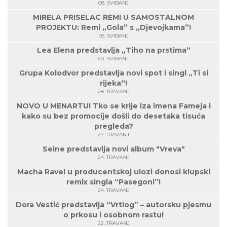
08. SVIBANJ
MIRELA PRISELAC REMI U SAMOSTALNOM
PROJEKTU: Remi „Gola” s „Djevojkama”!
05. SVIBANJ
Lea Elena predstavlja „Tiho na prstima“
04. SVIBANJ
Grupa Kolodvor predstavlja novi spot i singl „Ti si
rijeka“!
28. TRAVANJ
NOVO U MENARTU! Tko se krije iza imena Fameja i
kako su bez promocije došli do desetaka tisuća
pregleda?
27. TRAVANJ
Seine predstavlja novi album "Vreva"
24. TRAVANJ
Macha Ravel u producentskoj ulozi donosi klupski
remix singla “Pasegoni”!
24. TRAVANJ
Dora Vestić predstavlja “Vrtlog” – autorsku pjesmu
o prkosu i osobnom rastu!
22. TRAVANJ