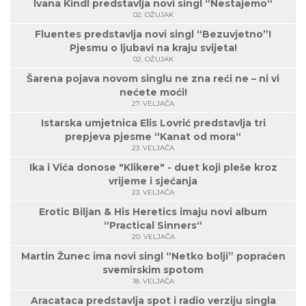
Ivana Kindl predstavlja novi singl “Nestajemo“
02. OŽUJAK
Fluentes predstavlja novi singl “Bezuvjetno”!
Pjesmu o ljubavi na kraju svijeta!
02. OŽUJAK
Šarena pojava novom singlu ne zna reći ne – ni vi
nećete moći!
27. VELJAČA
Istarska umjetnica Elis Lovrić predstavlja tri
prepjeva pjesme “Kanat od mora“
23. VELJAČA
Ika i Vića donose "Klikere" - duet koji pleše kroz
vrijeme i sjećanja
23. VELJAČA
Erotic Biljan & His Heretics imaju novi album
“Practical Sinners“
20. VELJAČA
Martin Žunec ima novi singl “Netko bolji” popraćen
svemirskim spotom
18. VELJAČA
Aracataca predstavlja spot i radio verziju singla