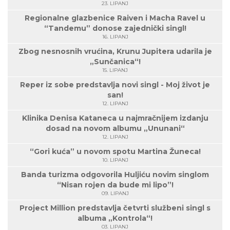
23. LIPANJ
Regionalne glazbenice Raiven i Macha Ravel u
“Tandemu” donose zajednički singl!
16. LIPANJ
Zbog nesnosnih vrućina, Krunu Jupitera udarila je
„Sunčanica“!
15. LIPANJ
Reper iz sobe predstavlja novi singl - Moj život je
san!
12. LIPANJ
Klinika Denisa Kataneca u najmračnijem izdanju
dosad na novom albumu „Ununani“
12. LIPANJ
“Gori kuća” u novom spotu Martina Žuneca!
10. LIPANJ
Banda turizma odgovorila Huljiću novim singlom
“Nisan rojen da bude mi lipo”!
09. LIPANJ
Project Million predstavlja četvrti službeni singl s
albuma „Kontrola“!
03. LIPANJ