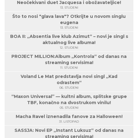
Neočekivani duet Jacquesa i obožavateljice!
13. STUDENI
Što to nosi "glava lava"? Otkrijte u novom singlu
eugena
13. STUDENI
BOA II: „Absentia live klub Azimut“ – novi je singl s
aktualnog live albuma!
12. STUDENI
PROJECT MILLION:Album „Kontrola“ od danas na
streaming servisima!
11. STUDENI
Voland Le Mat predstavlja novi singl „Kad
odrastem“
06. STUDENI
“Maxon Universal” — kultni album, splitske grupe
TBF, konačno na dvostrukom vinilu!
05. STUDENI
Macha Ravel iznenadila fanove za Halloween!
31. LISTOPAD
SASSJA: Novi EP „Instant Luksuz“ od danas na
streaming servisima!