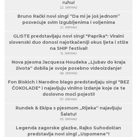
ruhu!
22. SRPANJ
Bruno Rački novi singl “Da mi je još jednom”
posvećuje svim izgubljenima i voljenima
21. SRPANJ
GLISTE predstavljaju novi singl "Paprika": Viralni
slovenski duo donosi najotkačeniji okus ljeta i stiže
na SHIP festival!
15. SRPANJ
Nova pjesma Jacquesa Houdeka „Ljubav do kraja
života“ dobila je svoje posebno videoizdanje!
08. SRPANJ
Fon Biskich i Narodno blago predstavljaju singl "BEZ
ČOKOLADE" i najavljuju vinilno izdanje koje će te
doslovno moći pojesti!
07. SRPANJ
Rundek & Ekipa s pjesmom „Rijeka“ najavljuju
Šalatu!
03. SRPANJ
Legenda zagorske glazbe, Rajko Suhodolčan
predstavlja novi singl „Uspomene“!