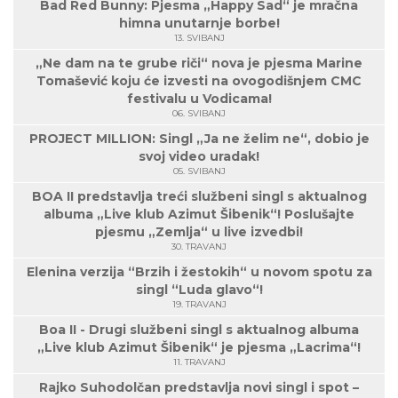
Bad Red Bunny: Pjesma „Happy Sad“ je mračna
himna unutarnje borbe!
13. SVIBANJ
„Ne dam na te grube riči“ nova je pjesma Marine
Tomašević koju će izvesti na ovogodišnjem CMC
festivalu u Vodicama!
06. SVIBANJ
PROJECT MILLION: Singl „Ja ne želim ne“, dobio je
svoj video uradak!
05. SVIBANJ
BOA II predstavlja treći službeni singl s aktualnog
albuma „Live klub Azimut Šibenik“! Poslušajte
pjesmu „Zemlja“ u live izvedbi!
30. TRAVANJ
Elenina verzija “Brzih i žestokih“ u novom spotu za
singl “Luda glavo“!
19. TRAVANJ
Boa II - Drugi službeni singl s aktualnog albuma
„Live klub Azimut Šibenik“ je pjesma „Lacrima“!
11. TRAVANJ
Rajko Suhodolčan predstavlja novi singl i spot –