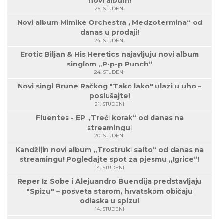
novi album!
25. STUDENI
Novi album Mimike Orchestra „Medzotermina“ od
danas u prodaji!
24. STUDENI
Erotic Biljan & His Heretics najavljuju novi album
singlom „P-p-p Punch“
24. STUDENI
Novi singl Brune Račkog "Tako lako" ulazi u uho –
poslušajte!
21. STUDENI
Fluentes - EP „Treći korak“ od danas na
streamingu!
20. STUDENI
Kandžijin novi album „Trostruki salto“ od danas na
streamingu! Pogledajte spot za pjesmu „Igrice“!
14. STUDENI
Reper Iz Sobe i Alejuandro Buendija predstavljaju
"Spizu" – posveta starom, hrvatskom običaju
odlaska u spizu!
14. STUDENI