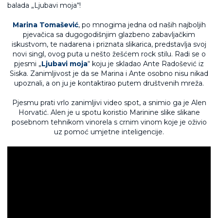
Marina Tomašević
, po mnogima jedna od naših najboljih
pjevačica sa dugogodišnjim glazbeno zabavljačkim
iskustvom, te nadarena i priznata slikarica, predstavlja svoj
novi singl, ovog puta u nešto žešćem rock stilu. Radi se o
pjesmi „
Ljubavi moja
“ koju je skladao Ante Radošević iz
Siska. Zanimljivost je da se Marina i Ante osobno nisu nikad
upoznali, a on ju je kontaktirao putem društvenih mreža.
Pjesmu prati vrlo zanimljivi video spot, a snimio ga je Alen
Horvatić. Alen je u spotu koristio Marinine slike slikane
posebnom tehnikom vinorela s crnim vinom koje je oživio
uz pomoć umjetne inteligencije.