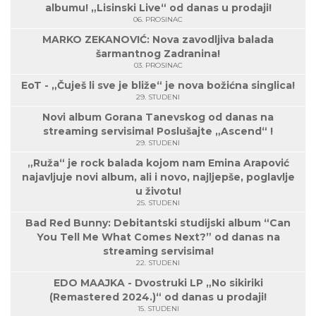
albumu! „Lisinski Live“ od danas u prodaji!
06. PROSINAC
MARKO ZEKANOVIĆ: Nova zavodljiva balada
šarmantnog Zadranina!
03. PROSINAC
EoT - „Čuješ li sve je bliže“ je nova božićna singlica!
29. STUDENI
Novi album Gorana Tanevskog od danas na
streaming servisima! Poslušajte „Ascend“ !
29. STUDENI
„Ruža“ je rock balada kojom nam Emina Arapović
najavljuje novi album, ali i novo, najljepše, poglavlje
u životu!
25. STUDENI
Bad Red Bunny: Debitantski studijski album “Can
You Tell Me What Comes Next?” od danas na
streaming servisima!
22. STUDENI
EDO MAAJKA - Dvostruki LP „No sikiriki
(Remastered 2024.)“ od danas u prodaji!
15. STUDENI