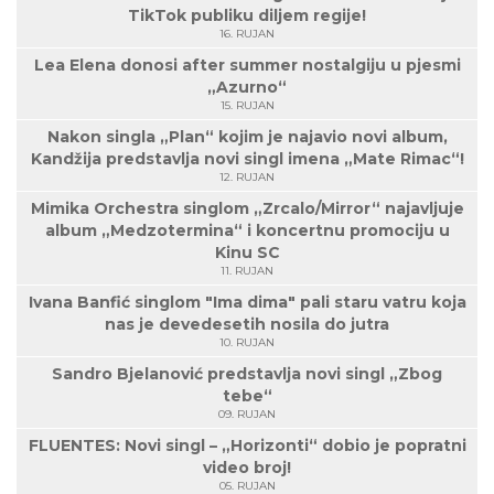
TikTok publiku diljem regije!
16. RUJAN
Lea Elena donosi after summer nostalgiju u pjesmi
„Azurno“
15. RUJAN
Nakon singla „Plan“ kojim je najavio novi album,
Kandžija predstavlja novi singl imena „Mate Rimac“!
12. RUJAN
Mimika Orchestra singlom „Zrcalo/Mirror“ najavljuje
album „Medzotermina“ i koncertnu promociju u
Kinu SC
11. RUJAN
Ivana Banfić singlom "Ima dima" pali staru vatru koja
nas je devedesetih nosila do jutra
10. RUJAN
Sandro Bjelanović predstavlja novi singl „Zbog
tebe“
09. RUJAN
FLUENTES: Novi singl – „Horizonti“ dobio je popratni
video broj!
05. RUJAN