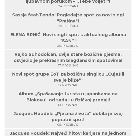
ljubavnom porukom – „Tebe voljeti“!
24. SIJEČANJ
Sassja feat.Tendo! Pogledajte spot za novi singl
"Prašina"!
20. SIJEČANJ
ELENA BRNIĆ: Novi singl i spot s aktualnog albuma
“SAN“ !
26. PROSINAC
Rajko Suhodolčan, dvije stare božićne pjesme,
osvježio je prekrasnim blagdanskim spotovima!
17. PROSINAC
Novi spot grupe EoT za božićnu singlicu „Čuješ li
sve je bliže“!
13. PROSINAC
Album „Spašavanje turista u japankama na
Biokovu“ od sada i u fizičkoj prodaji!
10. PROSINAC
Jacques Houdek: „Pjesma života“ dobila je svoj
popratni spot!
09. PROSINAC
Jacques Houdek: Najveći hitovi karijere na jednom