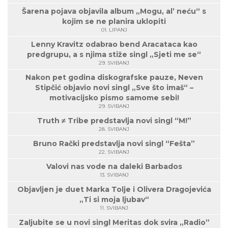
Šarena pojava objavila album „Mogu, al’ neću“ s
kojim se ne planira uklopiti
01. LIPANJ
Lenny Kravitz odabrao bend Aracataca kao
predgrupu, a s njima stiže singl „Sjeti me se“
29. SVIBANJ
Nakon pet godina diskografske pauze, Neven
Stipčić objavio novi singl „Sve što imaš“ –
motivacijsko pismo samome sebi!
29. SVIBANJ
Truth ≠ Tribe predstavlja novi singl “M!”
28. SVIBANJ
Bruno Rački predstavlja novi singl “Fešta”
22. SVIBANJ
Valovi nas vode na daleki Barbados
13. SVIBANJ
Objavljen je duet Marka Tolje i Olivera Dragojevića
„Ti si moja ljubav“
11. SVIBANJ
Zaljubite se u novi singl Meritas dok svira „Radio”