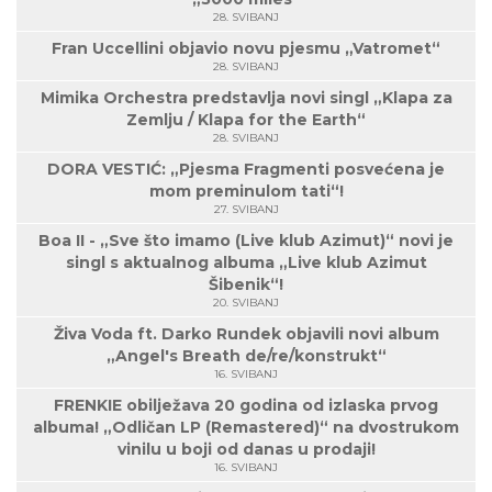
28. SVIBANJ
Fran Uccellini objavio novu pjesmu „Vatromet“
28. SVIBANJ
Mimika Orchestra predstavlja novi singl „Klapa za
Zemlju / Klapa for the Earth“
28. SVIBANJ
DORA VESTIĆ: „Pjesma Fragmenti posvećena je
mom preminulom tati“!
27. SVIBANJ
Boa II - „Sve što imamo (Live klub Azimut)“ novi je
singl s aktualnog albuma „Live klub Azimut
Šibenik“!
20. SVIBANJ
Živa Voda ft. Darko Rundek objavili novi album
„Angel's Breath de/re/konstrukt“
16. SVIBANJ
FRENKIE obilježava 20 godina od izlaska prvog
albuma! „Odličan LP (Remastered)“ na dvostrukom
vinilu u boji od danas u prodaji!
16. SVIBANJ