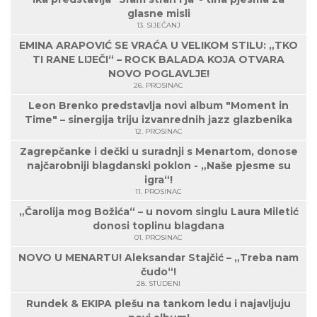
glasne misli
13. SIJEČANJ
EMINA ARAPOVIĆ SE VRAĆA U VELIKOM STILU: „TKO
TI RANE LIJEČI“ – ROCK BALADA KOJA OTVARA
NOVO POGLAVLJE!
26. PROSINAC
Leon Brenko predstavlja novi album "Moment in
Time" – sinergija triju izvanrednih jazz glazbenika
12. PROSINAC
Zagrepčanke i dečki u suradnji s Menartom, donose
najčarobniji blagdanski poklon - „Naše pjesme su
igra“!
11. PROSINAC
„Čarolija mog Božića“ – u novom singlu Laura Miletić
donosi toplinu blagdana
01. PROSINAC
NOVO U MENARTU! Aleksandar Stajčić – „Treba nam
čudo“!
28. STUDENI
Rundek & EKIPA plešu na tankom ledu i najavljuju