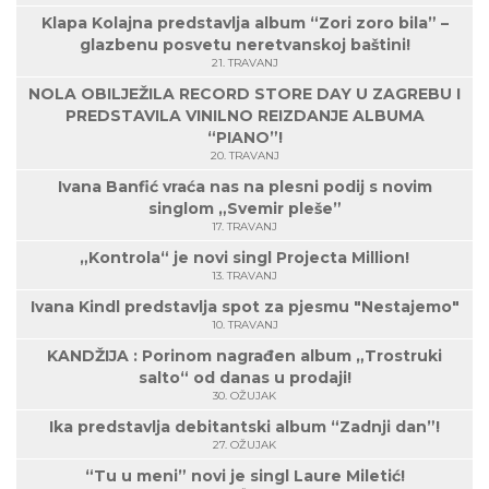
Klapa Kolajna predstavlja album “Zori zoro bila” –
glazbenu posvetu neretvanskoj baštini!
21. TRAVANJ
NOLA OBILJEŽILA RECORD STORE DAY U ZAGREBU I
PREDSTAVILA VINILNO REIZDANJE ALBUMA
“PIANO”!
20. TRAVANJ
Ivana Banfić vraća nas na plesni podij s novim
singlom „Svemir pleše”
17. TRAVANJ
„Kontrola“ je novi singl Projecta Million!
13. TRAVANJ
Ivana Kindl predstavlja spot za pjesmu "Nestajemo"
10. TRAVANJ
KANDŽIJA : Porinom nagrađen album „Trostruki
salto“ od danas u prodaji!
30. OŽUJAK
Ika predstavlja debitantski album “Zadnji dan”!
27. OŽUJAK
“Tu u meni” novi je singl Laure Miletić!