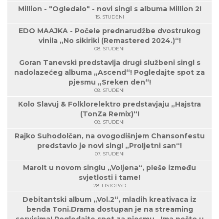
Million - "Ogledalo" - novi singl s albuma Million 2!
15. STUDENI
EDO MAAJKA - Počele prednarudžbe dvostrukog
vinila „No sikiriki (Remastered 2024.)“!
08. STUDENI
Goran Tanevski predstavlja drugi službeni singl s
nadolazećeg albuma „Ascend“! Pogledajte spot za
pjesmu „Sreken den“!
08. STUDENI
Kolo Slavuj & Folklorelektro predstavjaju „Hajstra
(TonZa Remix)“!
08. STUDENI
Rajko Suhodolčan, na ovogodišnjem Chansonfestu
predstavio je novi singl „Proljetni san“!
07. STUDENI
Marolt u novom singlu „Voljena“, pleše između
svjetlosti i tame!
28. LISTOPAD
Debitantski album „Vol.2“, mladih kreativaca iz
benda Toni.Drama dostupan je na streaming