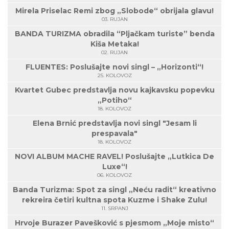
Mirela Priselac Remi zbog „Slobode“ obrijala glavu!
03. RUJAN
BANDA TURIZMA obradila “Pljačkam turiste” benda
Kiša Metaka!
02. RUJAN
FLUENTES: Poslušajte novi singl – „Horizonti“!
25. KOLOVOZ
Kvartet Gubec predstavlja novu kajkavsku popevku
„Potiho“
18. KOLOVOZ
Elena Brnić predstavlja novi singl "Jesam li
prespavala"
18. KOLOVOZ
NOVI ALBUM MACHE RAVEL! Poslušajte „Lutkica De
Luxe“!
06. KOLOVOZ
Banda Turizma: Spot za singl „Neću radit“ kreativno
rekreira četiri kultna spota Kuzme i Shake Zulu!
11. SRPANJ
Hrvoje Burazer Pavešković s pjesmom „Moje misto“