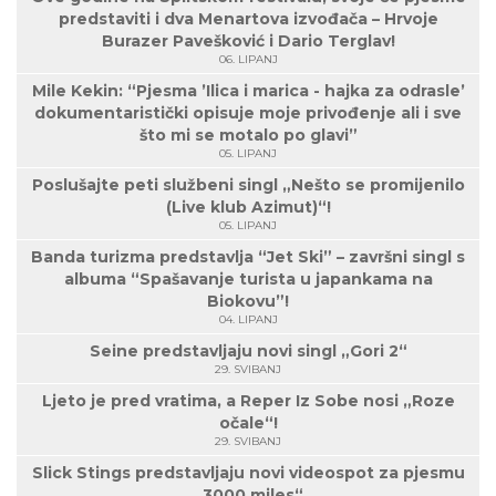
predstaviti i dva Menartova izvođača – Hrvoje
Burazer Pavešković i Dario Terglav!
06. LIPANJ
Mile Kekin: “Pjesma ’Ilica i marica - hajka za odrasle’
dokumentaristički opisuje moje privođenje ali i sve
što mi se motalo po glavi”
05. LIPANJ
Poslušajte peti službeni singl „Nešto se promijenilo
(Live klub Azimut)“!
05. LIPANJ
Banda turizma predstavlja “Jet Ski” – završni singl s
albuma “Spašavanje turista u japankama na
Biokovu”!
04. LIPANJ
Seine predstavljaju novi singl „Gori 2“
29. SVIBANJ
Ljeto je pred vratima, a Reper Iz Sobe nosi „Roze
očale“!
29. SVIBANJ
Slick Stings predstavljaju novi videospot za pjesmu
„3000 miles“