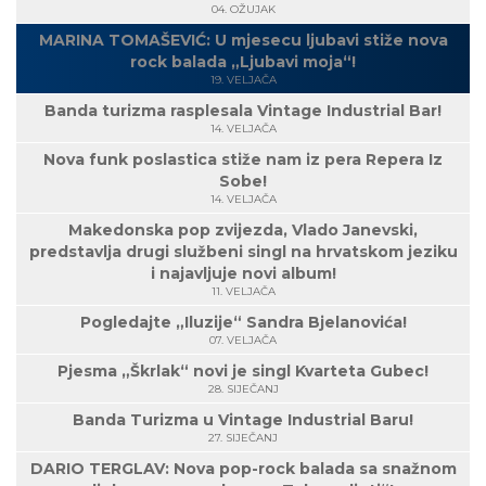
04. OŽUJAK
MARINA TOMAŠEVIĆ: U mjesecu ljubavi stiže nova
rock balada „Ljubavi moja“!
19. VELJAČA
Banda turizma rasplesala Vintage Industrial Bar!
14. VELJAČA
Nova funk poslastica stiže nam iz pera Repera Iz
Sobe!
14. VELJAČA
Makedonska pop zvijezda, Vlado Janevski,
predstavlja drugi službeni singl na hrvatskom jeziku
i najavljuje novi album!
11. VELJAČA
Pogledajte „Iluzije“ Sandra Bjelanovića!
07. VELJAČA
Pjesma „Škrlak“ novi je singl Kvarteta Gubec!
28. SIJEČANJ
Banda Turizma u Vintage Industrial Baru!
27. SIJEČANJ
DARIO TERGLAV: Nova pop-rock balada sa snažnom