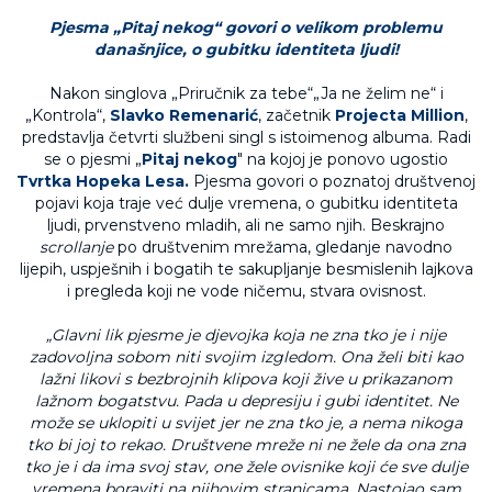
Pjesma „Pitaj nekog“ govori o velikom problemu
današnjice, o gubitku identiteta ljudi!
Nakon singlova „Priručnik za tebe“„Ja ne želim ne“ i
„Kontrola“,
Slavko Remenarić
, začetnik
Projecta Million
,
predstavlja četvrti službeni singl s istoimenog albuma. Radi
se o pjesmi „
Pitaj nekog
" na kojoj je ponovo ugostio
Tvrtka Hopeka Lesa.
Pjesma govori o poznatoj društvenoj
pojavi koja traje već dulje vremena, o gubitku identiteta
ljudi, prvenstveno mladih, ali ne samo njih. Beskrajno
scrollanje
po društvenim mrežama, gledanje navodno
lijepih, uspješnih i bogatih te sakupljanje besmislenih lajkova
i pregleda koji ne vode ničemu, stvara ovisnost.
„Glavni lik pjesme je djevojka koja ne zna tko je i nije
zadovoljna sobom niti svojim izgledom. Ona želi biti kao
lažni likovi s bezbrojnih klipova koji žive u prikazanom
lažnom bogatstvu. Pada u depresiju i gubi identitet. Ne
može se uklopiti u svijet jer ne zna tko je, a nema nikoga
tko bi joj to rekao. Društvene mreže ni ne žele da ona zna
tko je i da ima svoj stav, one žele ovisnike koji će sve dulje
vremena boraviti na njihovim stranicama. Nastojao sam