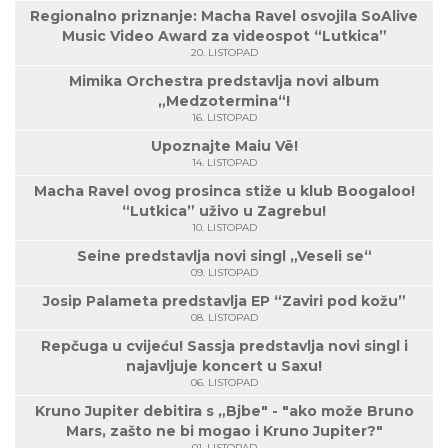
Regionalno priznanje: Macha Ravel osvojila SoAlive
Music Video Award za videospot “Lutkica”
20. LISTOPAD
Mimika Orchestra predstavlja novi album
„Medzotermina“!
16. LISTOPAD
Upoznajte Maiu Vë!
14. LISTOPAD
Macha Ravel ovog prosinca stiže u klub Boogaloo!
“Lutkica” uživo u Zagrebu!
10. LISTOPAD
Seine predstavlja novi singl „Veseli se“
09. LISTOPAD
Josip Palameta predstavlja EP “Zaviri pod kožu”
08. LISTOPAD
Repčuga u cvijeću! Sassja predstavlja novi singl i
najavljuje koncert u Saxu!
06. LISTOPAD
Kruno Jupiter debitira s „Bjbe" - "ako može Bruno
Mars, zašto ne bi mogao i Kruno Jupiter?"
01. LISTOPAD