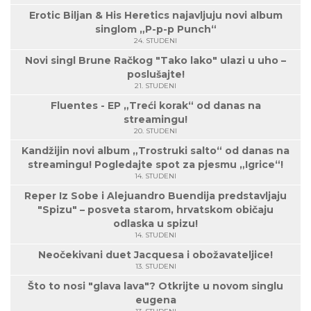
Erotic Biljan & His Heretics najavljuju novi album
singlom „P-p-p Punch“
24. STUDENI
Novi singl Brune Račkog "Tako lako" ulazi u uho –
poslušajte!
21. STUDENI
Fluentes - EP „Treći korak“ od danas na
streamingu!
20. STUDENI
Kandžijin novi album „Trostruki salto“ od danas na
streamingu! Pogledajte spot za pjesmu „Igrice“!
14. STUDENI
Reper Iz Sobe i Alejuandro Buendija predstavljaju
"Spizu" – posveta starom, hrvatskom običaju
odlaska u spizu!
14. STUDENI
Neočekivani duet Jacquesa i obožavateljice!
13. STUDENI
Što to nosi "glava lava"? Otkrijte u novom singlu
eugena