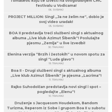
Tomašević koju će izvesti na ovogodišnjem CMC
festivalu u Vodicama!
06. SVIBANJ
PROJECT MILLION: Singl „Ja ne želim ne“, dobio je
svoj video uradak!
05. SVIBANJ
BOA II predstavlja treći službeni singl s aktualnog
albuma „Live klub Azimut Šibenik“! Poslušajte
pjesmu „Zemlja“ u live izvedbi!
30. TRAVANJ
Elenina verzija “Brzih i žestokih“ u novom spotu za
singl “Luda glavo“!
19. TRAVANJ
Boa II - Drugi službeni singl s aktualnog albuma
„Live klub Azimut Šibenik“ je pjesma „Lacrima“!
11. TRAVANJ
Rajko Suhodolčan predstavlja novi singl i spot –
pogledajte „Elenu“!
10. TRAVANJ
Druženje s Jacquesom Houdekom, Bandom
Turizma, Reperom iz Sobe i grupom Boa II u subotu