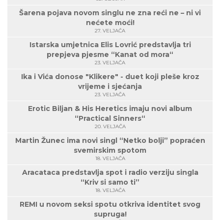
Šarena pojava novom singlu ne zna reći ne – ni vi
nećete moći!
27. VELJAČA
Istarska umjetnica Elis Lovrić predstavlja tri
prepjeva pjesme “Kanat od mora“
23. VELJAČA
Ika i Vića donose "Klikere" - duet koji pleše kroz
vrijeme i sjećanja
23. VELJAČA
Erotic Biljan & His Heretics imaju novi album
“Practical Sinners“
20. VELJAČA
Martin Žunec ima novi singl “Netko bolji” popraćen
svemirskim spotom
18. VELJAČA
Aracataca predstavlja spot i radio verziju singla
“Kriv si samo ti”
18. VELJAČA
REMI u novom seksi spotu otkriva identitet svog
supruga!