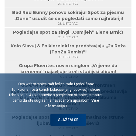
25. LISTOPAD
Bad Red Bunny ponovo šokiraju! Spot za pjesmu
„Done“ usudit će se pogledati samo najhrabriji!
23. LISTOPAD
Pogledajte spot za singl „Osmijeh“ Elene Brnić!
21. LISTOPAD
Kolo Slavuj & Folklorelektro predstavjaju „Ja Roža
(TonZa Remix)“!
18. LISTOPAD
Grupa Fluentes novim singlom „Vrijeme da
krenemo“ najavljuje treći studijski album!
17. LISTOPAD
Ova web stranica radi boljeg rada i poboljšane
GORAN TANEVSKI - Nekadašnji frontmen
funkcionalnosti koristi kolačiće (eng. cookies) i slične
legendarne makedonske grupe MIZAR, predstavlja
tehnologije. Ako nastavite s pregledom stranice, smatrat
singl „Wish a man“ s nadolazećeg albuma
ćemo da ste suglasni s navedenom uporabom.
Više
„Ascend“!
informacija »
11. LISTOPAD
Pogledajte spot za pjesmu „Dalmatinske strune
SLAŽEM SE
ljubavi“, Marine Tomašević!
10. LISTOPAD