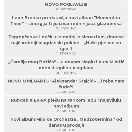
NOVO POGLAVLJE!
26. PROSINAC
Leon Brenko predstavlja novi album "Moment in
Time" – sinergija triju izvanrednih jazz glazbenika
12. PROSINAC
Zagrepčanke i dečki u suradnji s Menartom, donose
najčarobniji blagdanski poklon - „Naše pjesme su
igra“!
11. PROSINAC
„Čarolija mog Božića“ – u novom singlu Laura Miletić
donosi toplinu blagdana
01. PROSINAC
NOVO U MENARTU! Aleksandar Stajčić – „Treba nam
čudo“!
28. STUDENI
Rundek & EKIPA plešu na tankom ledu i najavljuju
novi album!
25. STUDENI
Novi album Mimike Orchestra „Medzotermina“ od
danas u prodaji!
24. STUDENI