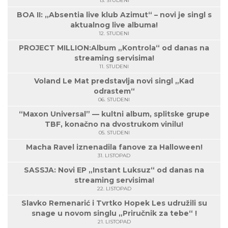
13. STUDENI
BOA II: „Absentia live klub Azimut“ – novi je singl s
aktualnog live albuma!
12. STUDENI
PROJECT MILLION:Album „Kontrola“ od danas na
streaming servisima!
11. STUDENI
Voland Le Mat predstavlja novi singl „Kad
odrastem“
06. STUDENI
“Maxon Universal” — kultni album, splitske grupe
TBF, konačno na dvostrukom vinilu!
05. STUDENI
Macha Ravel iznenadila fanove za Halloween!
31. LISTOPAD
SASSJA: Novi EP „Instant Luksuz“ od danas na
streaming servisima!
22. LISTOPAD
Slavko Remenarić i Tvrtko Hopek Les udružili su
snage u novom singlu „Priručnik za tebe“ !
21. LISTOPAD