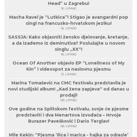
Head” u Zagrebu!
16. LIPANJ
Macha Ravel je “Lutkica”! Stigao je avangardni pop
singl na francusko-hrvatskom jeziku!
16. LIPANJ
SASSJA: Kako objasniti žensko djelovanje, kretanje,
a da izađemo iz deminutiva? Poslušajte u novom
singlu „XX“!
16. LIPANJ
Ocean Of Another objavio EP “Loneliness of My
Kin” i videospot za naslovnu pjesmu
13. LIPANJ
Marina Tomašević na CMC festivalu predstavila je
novi studijski album! „Kad žena zapjeva“ od danas u
prodaji!
09. LIPANJ
Ove godine na Splitskom festivalu, svoje će pjesme
predstaviti i dva Menartova izvođača – Hrvoje
Burazer Pavešković i Dario Terglav!
06. LIPANJ
Mile Kekin: “Pjesma ’Ilica i marica - hajka za odrasle’