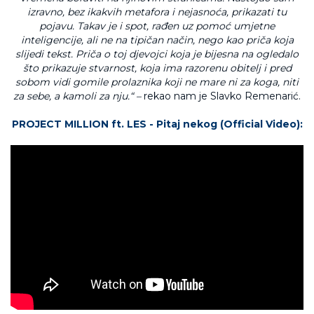
izravno, bez ikakvih metafora i nejasnoća, prikazati tu
pojavu. Takav je i spot, rađen uz pomoć umjetne
inteligencije, ali ne na tipičan način, nego kao priča koja
slijedi tekst. Priča o toj djevojci koja je bijesna na ogledalo
što prikazuje stvarnost, koja ima razorenu obitelj i pred
sobom vidi gomile prolaznika koji ne mare ni za koga, niti
za sebe, a kamoli za nju.“ –
rekao nam je Slavko Remenarić.
PROJECT MILLION ft. LES - Pitaj nekog (Official Video):