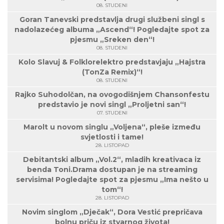
08. STUDENI
Goran Tanevski predstavlja drugi službeni singl s
nadolazećeg albuma „Ascend“! Pogledajte spot za
pjesmu „Sreken den“!
08. STUDENI
Kolo Slavuj & Folklorelektro predstavjaju „Hajstra
(TonZa Remix)“!
08. STUDENI
Rajko Suhodolčan, na ovogodišnjem Chansonfestu
predstavio je novi singl „Proljetni san“!
07. STUDENI
Marolt u novom singlu „Voljena“, pleše između
svjetlosti i tame!
28. LISTOPAD
Debitantski album „Vol.2“, mladih kreativaca iz
benda Toni.Drama dostupan je na streaming
servisima! Pogledajte spot za pjesmu „Ima nešto u
tom“!
28. LISTOPAD
Novim singlom „Dječak“, Dora Vestić prepričava
bolnu priču iz stvarnog života!