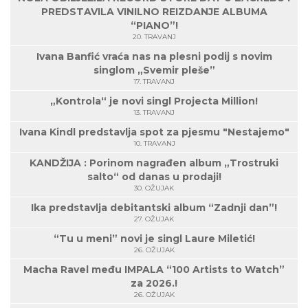
PREDSTAVILA VINILNO REIZDANJE ALBUMA
“PIANO”!
20. TRAVANJ
Ivana Banfić vraća nas na plesni podij s novim
singlom „Svemir pleše”
17. TRAVANJ
„Kontrola“ je novi singl Projecta Million!
13. TRAVANJ
Ivana Kindl predstavlja spot za pjesmu "Nestajemo"
10. TRAVANJ
KANDŽIJA : Porinom nagrađen album „Trostruki
salto“ od danas u prodaji!
30. OŽUJAK
Ika predstavlja debitantski album “Zadnji dan”!
27. OŽUJAK
“Tu u meni” novi je singl Laure Miletić!
26. OŽUJAK
Macha Ravel među IMPALA “100 Artists to Watch”
za 2026.!
26. OŽUJAK