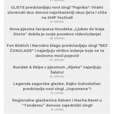
21. SRPANJ
GLISTE predstavljaju novi singl "Paprika": Viralni
slovenski duo donosi najotkačeniji okus ljeta i stiže
na SHIP festival!
15. SRPANJ
Nova pjesma Jacquesa Houdeka „Ljubav do kraja
života“ dobila je svoje posebno videoizdanje!
08. SRPANJ
Fon Biskich i Narodno blago predstavljaju singl "BEZ
ČOKOLADE" i najavljuju vinilno izdanje koje će te
doslovno moći pojesti!
07. SRPANJ
Rundek & Ekipa s pjesmom „Rijeka“ najavljuju
Šalatu!
03. SRPANJ
Legenda zagorske glazbe, Rajko Suhodolčan
predstavlja novi singl „Uspomene“!
23. LIPANJ
Regionalne glazbenice Raiven i Macha Ravel u
“Tandemu” donose zajednički singl!
16. LIPANJ