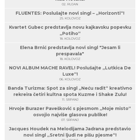
02. RUJAN
FLUENTES: Poslušajte novi singl – „Horizonti“!
25. KOLOVOZ
Kvartet Gubec predstavlja novu kajkavsku popevku
„Potiho“
18. KOLOVOZ
Elena Brnić predstavlja novi singl "Jesam li
prespavala"
18. KOLOVOZ
NOVI ALBUM MACHE RAVEL! Poslušajte „Lutkica De
Luxe“!
06. KOLOVOZ
Banda Turizma: Spot za singl „Neću radit“ kreativno
rekreira četiri kultna spota Kuzme i Shake Zulu!
11. SRPANJ
Hrvoje Burazer Pavešković s pjesmom „Moje misto“
osvojio najviše glasova publike!
07. SRPANJ
Jacques Houdek na Melodijama Jadrana predstavio
novi singl „Sretni ljudi ne pišu pjesme“!