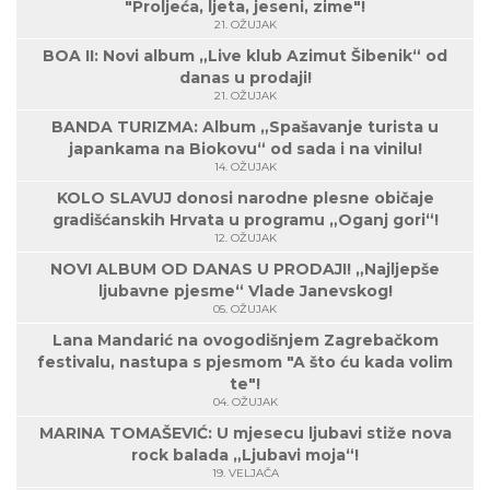
"Proljeća, ljeta, jeseni, zime"!
21. OŽUJAK
BOA II: Novi album „Live klub Azimut Šibenik“ od
danas u prodaji!
21. OŽUJAK
BANDA TURIZMA: Album „Spašavanje turista u
japankama na Biokovu“ od sada i na vinilu!
14. OŽUJAK
KOLO SLAVUJ donosi narodne plesne običaje
gradišćanskih Hrvata u programu „Oganj gori“!
12. OŽUJAK
NOVI ALBUM OD DANAS U PRODAJI! „Najljepše
ljubavne pjesme“ Vlade Janevskog!
05. OŽUJAK
Lana Mandarić na ovogodišnjem Zagrebačkom
festivalu, nastupa s pjesmom "A što ću kada volim
te"!
04. OŽUJAK
MARINA TOMAŠEVIĆ: U mjesecu ljubavi stiže nova
rock balada „Ljubavi moja“!
19. VELJAČA