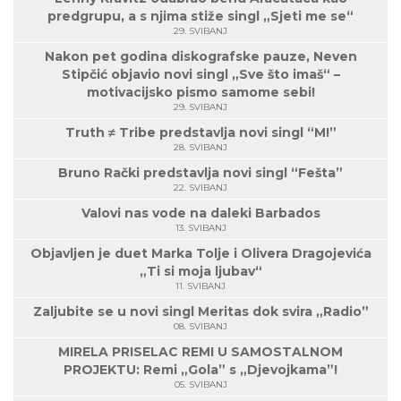
predgrupu, a s njima stiže singl „Sjeti me se“
29. SVIBANJ
Nakon pet godina diskografske pauze, Neven
Stipčić objavio novi singl „Sve što imaš“ –
motivacijsko pismo samome sebi!
29. SVIBANJ
Truth ≠ Tribe predstavlja novi singl “M!”
28. SVIBANJ
Bruno Rački predstavlja novi singl “Fešta”
22. SVIBANJ
Valovi nas vode na daleki Barbados
13. SVIBANJ
Objavljen je duet Marka Tolje i Olivera Dragojevića
„Ti si moja ljubav“
11. SVIBANJ
Zaljubite se u novi singl Meritas dok svira „Radio”
08. SVIBANJ
MIRELA PRISELAC REMI U SAMOSTALNOM
PROJEKTU: Remi „Gola” s „Djevojkama”!
05. SVIBANJ