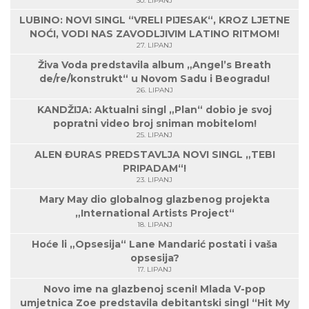
30. LIPANJ
LUBINO: NOVI SINGL “VRELI PIJESAK“, KROZ LJETNE
NOĆI, VODI NAS ZAVODLJIVIM LATINO RITMOM!
27. LIPANJ
Živa Voda predstavila album „Angel’s Breath
de/re/konstrukt“ u Novom Sadu i Beogradu!
26. LIPANJ
KANDŽIJA: Aktualni singl „Plan“ dobio je svoj
popratni video broj sniman mobitelom!
25. LIPANJ
ALEN ĐURAS PREDSTAVLJA NOVI SINGL „TEBI
PRIPADAM“!
23. LIPANJ
Mary May dio globalnog glazbenog projekta
„International Artists Project“
18. LIPANJ
Hoće li „Opsesija“ Lane Mandarić postati i vaša
opsesija?
17. LIPANJ
Novo ime na glazbenoj sceni! Mlada V-pop
umjetnica Zoe predstavila debitantski singl “Hit My