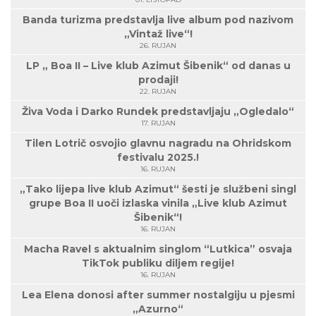
Banda turizma predstavlja live album pod nazivom
„Vintaž live“!
26. RUJAN
LP „ Boa II – Live klub Azimut Šibenik“ od danas u
prodaji!
22. RUJAN
Živa Voda i Darko Rundek predstavljaju „Ogledalo“
17. RUJAN
Tilen Lotrič osvojio glavnu nagradu na Ohridskom
festivalu 2025.!
16. RUJAN
„Tako lijepa live klub Azimut“ šesti je službeni singl
grupe Boa II uoči izlaska vinila „Live klub Azimut
Šibenik“!
16. RUJAN
Macha Ravel s aktualnim singlom “Lutkica” osvaja
TikTok publiku diljem regije!
16. RUJAN
Lea Elena donosi after summer nostalgiju u pjesmi
„Azurno“