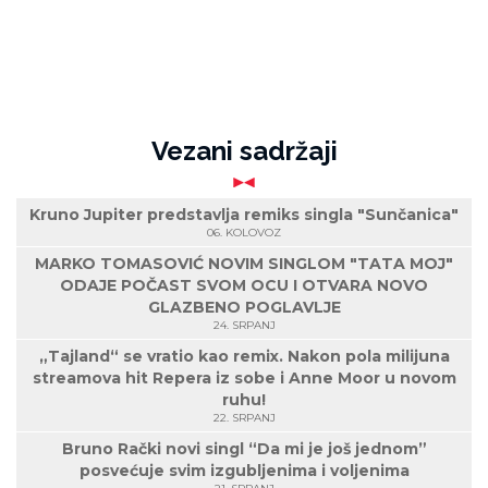
Vezani sadržaji
Kruno Jupiter predstavlja remiks singla "Sunčanica"
06. KOLOVOZ
MARKO TOMASOVIĆ NOVIM SINGLOM "TATA MOJ"
ODAJE POČAST SVOM OCU I OTVARA NOVO
GLAZBENO POGLAVLJE
24. SRPANJ
„Tajland“ se vratio kao remix. Nakon pola milijuna
streamova hit Repera iz sobe i Anne Moor u novom
ruhu!
22. SRPANJ
Bruno Rački novi singl “Da mi je još jednom”
posvećuje svim izgubljenima i voljenima