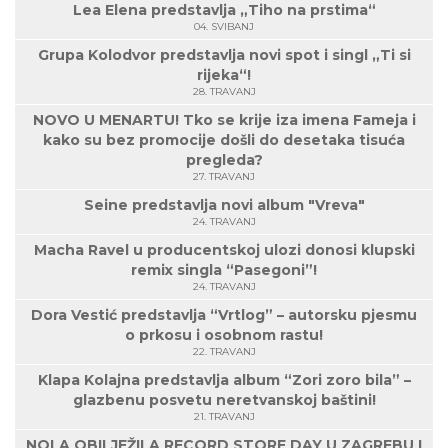
Lea Elena predstavlja „Tiho na prstima“
04. SVIBANJ
Grupa Kolodvor predstavlja novi spot i singl „Ti si
rijeka“!
28. TRAVANJ
NOVO U MENARTU! Tko se krije iza imena Fameja i
kako su bez promocije došli do desetaka tisuća
pregleda?
27. TRAVANJ
Seine predstavlja novi album "Vreva"
24. TRAVANJ
Macha Ravel u producentskoj ulozi donosi klupski
remix singla “Pasegoni”!
24. TRAVANJ
Dora Vestić predstavlja “Vrtlog” – autorsku pjesmu
o prkosu i osobnom rastu!
22. TRAVANJ
Klapa Kolajna predstavlja album “Zori zoro bila” –
glazbenu posvetu neretvanskoj baštini!
21. TRAVANJ
NOLA OBILJEŽILA RECORD STORE DAY U ZAGREBU I