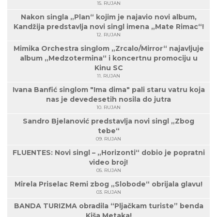
15. RUJAN
Nakon singla „Plan“ kojim je najavio novi album,
Kandžija predstavlja novi singl imena „Mate Rimac“!
12. RUJAN
Mimika Orchestra singlom „Zrcalo/Mirror“ najavljuje
album „Medzotermina“ i koncertnu promociju u
Kinu SC
11. RUJAN
Ivana Banfić singlom "Ima dima" pali staru vatru koja
nas je devedesetih nosila do jutra
10. RUJAN
Sandro Bjelanović predstavlja novi singl „Zbog
tebe“
09. RUJAN
FLUENTES: Novi singl – „Horizonti“ dobio je popratni
video broj!
05. RUJAN
Mirela Priselac Remi zbog „Slobode“ obrijala glavu!
03. RUJAN
BANDA TURIZMA obradila “Pljačkam turiste” benda
Kiša Metaka!