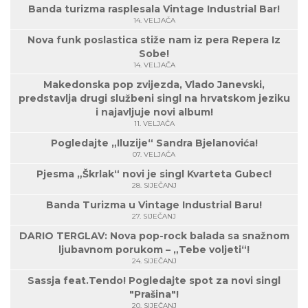
Banda turizma rasplesala Vintage Industrial Bar!
14. VELJAČA
Nova funk poslastica stiže nam iz pera Repera Iz
Sobe!
14. VELJAČA
Makedonska pop zvijezda, Vlado Janevski,
predstavlja drugi službeni singl na hrvatskom jeziku
i najavljuje novi album!
11. VELJAČA
Pogledajte „Iluzije“ Sandra Bjelanovića!
07. VELJAČA
Pjesma „Škrlak“ novi je singl Kvarteta Gubec!
28. SIJEČANJ
Banda Turizma u Vintage Industrial Baru!
27. SIJEČANJ
DARIO TERGLAV: Nova pop-rock balada sa snažnom
ljubavnom porukom – „Tebe voljeti“!
24. SIJEČANJ
Sassja feat.Tendo! Pogledajte spot za novi singl
"Prašina"!
20. SIJEČANJ