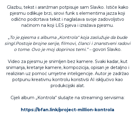
Glazbu, tekst i aranžman potpisuje sam Slavko. Ističe kako
pjesmu odlikuje brzi, sirovi funk s elementima jazza koji
odlično podcrtava tekst i naglašava svoje zadovoljstvo
načinom na koji LES pjeva i izražava pjesmu.
„
To je pjesma s albuma „Kontrola" koja zaslužuje da bude
singl.Postoje brojne serije, filmovi, članci i znanstveni radovi
o tome. Ovo je moj doprinos temi.“ –
govori Slavko.
Video za pjesmu je snimljen bez kamere. Svaki kadar, kut
snimanja, kretanje kamere, kompozicija, opisan je detaljno i
realiziran uz pomoć umjetne inteligencije. Autor je zadržao
potpunu kreativnu kontrolu koristivši AI isključivo kao
produkcijski alat.
Cijeli album „Kontrola“ slušajte na streaming servisima:
https://bfan.link/project-million-kontrola