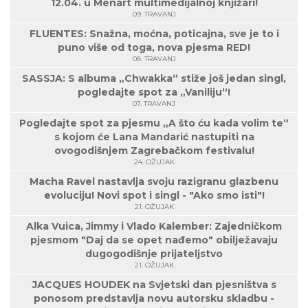
12.04. u Menart multimedijalnoj knjižari!
09. TRAVANJ
FLUENTES: Snažna, moćna, poticajna, sve je to i
puno više od toga, nova pjesma RED!
08. TRAVANJ
SASSJA: S albuma „Chwakka“ stiže još jedan singl,
pogledajte spot za „Vaniliju“!
07. TRAVANJ
Pogledajte spot za pjesmu „A što ću kada volim te“
s kojom će Lana Mandarić nastupiti na
ovogodišnjem Zagrebačkom festivalu!
24. OŽUJAK
Macha Ravel nastavlja svoju razigranu glazbenu
evoluciju! Novi spot i singl - "Ako smo isti"!
21. OŽUJAK
Alka Vuica, Jimmy i Vlado Kalember: Zajedničkom
pjesmom "Daj da se opet nađemo" obilježavaju
dugogodišnje prijateljstvo
21. OŽUJAK
JACQUES HOUDEK na Svjetski dan pjesništva s
ponosom predstavlja novu autorsku skladbu -