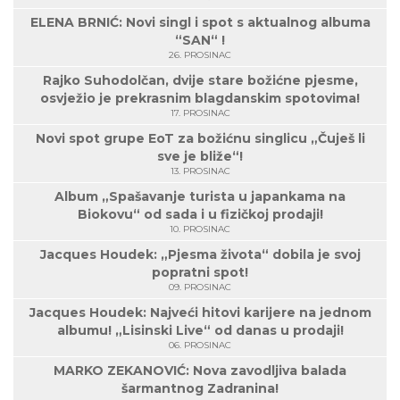
ELENA BRNIĆ: Novi singl i spot s aktualnog albuma
“SAN“ !
26. PROSINAC
Rajko Suhodolčan, dvije stare božićne pjesme,
osvježio je prekrasnim blagdanskim spotovima!
17. PROSINAC
Novi spot grupe EoT za božićnu singlicu „Čuješ li
sve je bliže“!
13. PROSINAC
Album „Spašavanje turista u japankama na
Biokovu“ od sada i u fizičkoj prodaji!
10. PROSINAC
Jacques Houdek: „Pjesma života“ dobila je svoj
popratni spot!
09. PROSINAC
Jacques Houdek: Najveći hitovi karijere na jednom
albumu! „Lisinski Live“ od danas u prodaji!
06. PROSINAC
MARKO ZEKANOVIĆ: Nova zavodljiva balada
šarmantnog Zadranina!