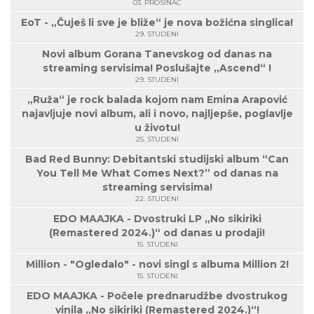
03. PROSINAC
EoT - „Čuješ li sve je bliže“ je nova božićna singlica!
29. STUDENI
Novi album Gorana Tanevskog od danas na
streaming servisima! Poslušajte „Ascend“ !
29. STUDENI
„Ruža“ je rock balada kojom nam Emina Arapović
najavljuje novi album, ali i novo, najljepše, poglavlje
u životu!
25. STUDENI
Bad Red Bunny: Debitantski studijski album “Can
You Tell Me What Comes Next?” od danas na
streaming servisima!
22. STUDENI
EDO MAAJKA - Dvostruki LP „No sikiriki
(Remastered 2024.)“ od danas u prodaji!
15. STUDENI
Million - "Ogledalo" - novi singl s albuma Million 2!
15. STUDENI
EDO MAAJKA - Počele prednarudžbe dvostrukog
vinila „No sikiriki (Remastered 2024.)“!