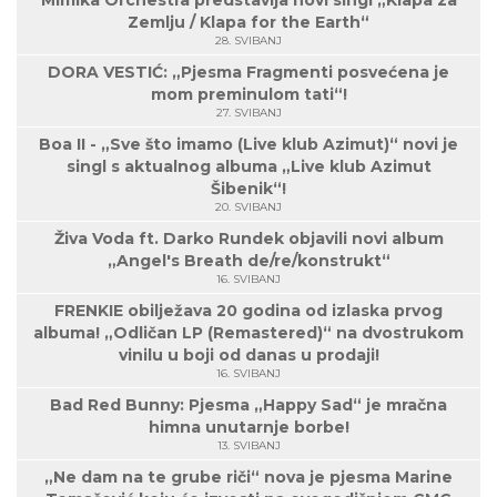
Mimika Orchestra predstavlja novi singl „Klapa za
Zemlju / Klapa for the Earth“
28. SVIBANJ
DORA VESTIĆ: „Pjesma Fragmenti posvećena je
mom preminulom tati“!
27. SVIBANJ
Boa II - „Sve što imamo (Live klub Azimut)“ novi je
singl s aktualnog albuma „Live klub Azimut
Šibenik“!
20. SVIBANJ
Živa Voda ft. Darko Rundek objavili novi album
„Angel's Breath de/re/konstrukt“
16. SVIBANJ
FRENKIE obilježava 20 godina od izlaska prvog
albuma! „Odličan LP (Remastered)“ na dvostrukom
vinilu u boji od danas u prodaji!
16. SVIBANJ
Bad Red Bunny: Pjesma „Happy Sad“ je mračna
himna unutarnje borbe!
13. SVIBANJ
„Ne dam na te grube riči“ nova je pjesma Marine