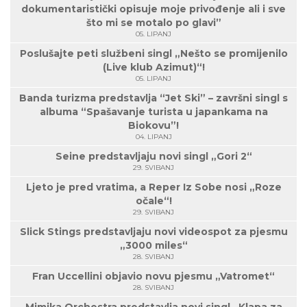
dokumentaristički opisuje moje privođenje ali i sve
što mi se motalo po glavi”
05. LIPANJ
Poslušajte peti službeni singl „Nešto se promijenilo
(Live klub Azimut)“!
05. LIPANJ
Banda turizma predstavlja “Jet Ski” – završni singl s
albuma “Spašavanje turista u japankama na
Biokovu”!
04. LIPANJ
Seine predstavljaju novi singl „Gori 2“
29. SVIBANJ
Ljeto je pred vratima, a Reper Iz Sobe nosi „Roze
očale“!
29. SVIBANJ
Slick Stings predstavljaju novi videospot za pjesmu
„3000 miles“
28. SVIBANJ
Fran Uccellini objavio novu pjesmu „Vatromet“
28. SVIBANJ