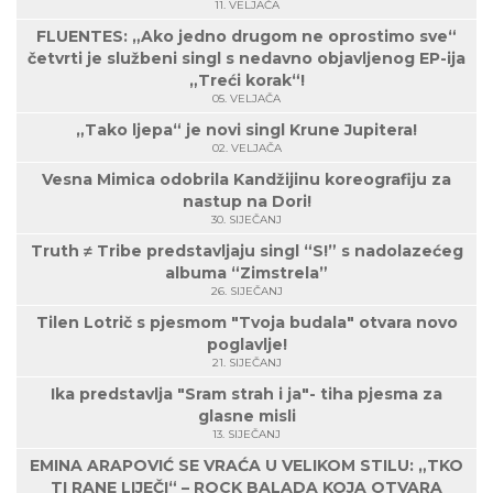
11. VELJAČA
FLUENTES: „Ako jedno drugom ne oprostimo sve“
četvrti je službeni singl s nedavno objavljenog EP-ija
„Treći korak“!
05. VELJAČA
„Tako ljepa“ je novi singl Krune Jupitera!
02. VELJAČA
Vesna Mimica odobrila Kandžijinu koreografiju za
nastup na Dori!
30. SIJEČANJ
Truth ≠ Tribe predstavljaju singl “S!” s nadolazećeg
albuma “Zimstrela”
26. SIJEČANJ
Tilen Lotrič s pjesmom "Tvoja budala" otvara novo
poglavlje!
21. SIJEČANJ
Ika predstavlja "Sram strah i ja"- tiha pjesma za
glasne misli
13. SIJEČANJ
EMINA ARAPOVIĆ SE VRAĆA U VELIKOM STILU: „TKO
TI RANE LIJEČI“ – ROCK BALADA KOJA OTVARA