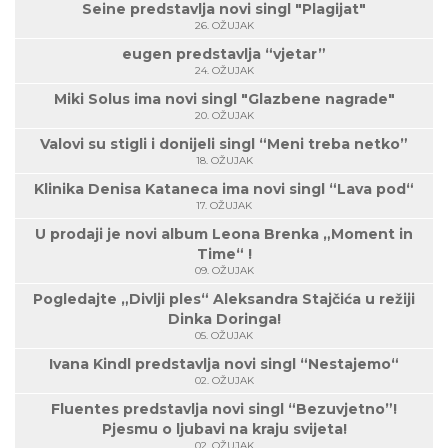
Seine predstavlja novi singl "Plagijat"
26. OŽUJAK
eugen predstavlja “vjetar”
24. OŽUJAK
Miki Solus ima novi singl "Glazbene nagrade"
20. OŽUJAK
Valovi su stigli i donijeli singl “Meni treba netko”
18. OŽUJAK
Klinika Denisa Kataneca ima novi singl “Lava pod“
17. OŽUJAK
U prodaji je novi album Leona Brenka „Moment in
Time“ !
09. OŽUJAK
Pogledajte „Divlji ples“ Aleksandra Stajčića u režiji
Dinka Doringa!
05. OŽUJAK
Ivana Kindl predstavlja novi singl “Nestajemo“
02. OŽUJAK
Fluentes predstavlja novi singl “Bezuvjetno”!
Pjesmu o ljubavi na kraju svijeta!
02. OŽUJAK