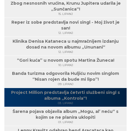
Zbog nesnosnih vrućina, Krunu Jupitera udarila je
„Sunčanica“!
15. LIPANJ
Reper iz sobe predstavlja novi singl - Moj život je
san!
12. LIPANJ
Klinika Denisa Kataneca u najmračnijem izdanju
dosad na novom albumu „Ununani“
12. LIPANJ
“Gori kuća” u novom spotu Martina Žuneca!
10. LIPANJ
Banda turizma odgovorila Huljiću novim singlom
“Nisan rojen da bude mi lipo”!
09. LIPANJ
Project Million predstavlja četvrti službeni singl s
albuma „Kontrola“!
03. LIPANJ
Šarena pojava objavila album „Mogu, al’ neću“ s
kojim se ne planira uklopiti
01. LIPANJ
Lenny Kravitz odabrao bend Aracataca kao