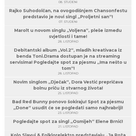
08. STUDENI
Rajko Suhodolčan, na ovogodišnjem Chansonfestu
predstavio je novi singl „Proljetni san“!
07. STUDENI
Marolt u novom singlu „Voljena“, pleše između
svjetlosti i tame!
28. LISTOPAD
Debitantski album „Vol.2“, mladih kreativaca iz
benda Toni.Drama dostupan je na streaming
servisima! Pogledajte spot za pjesmu „Ima nešto u
tom“!
28. LISTOPAD
Novim singlom „Dječak“, Dora Vestić prepričava
bolnu priču iz stvarnog života!
25. LISTOPAD
Bad Red Bunny ponovo šokiraju! Spot za pjesmu
„Done“ usudit će se pogledati samo najhrabriji!
23. LISTOPAD
Pogledajte spot za singl „Osmijeh“ Elene Brnić!
21. LISTOPAD
Kolo Slavuj & Folklorelektro predstavjaju „Ja Roža