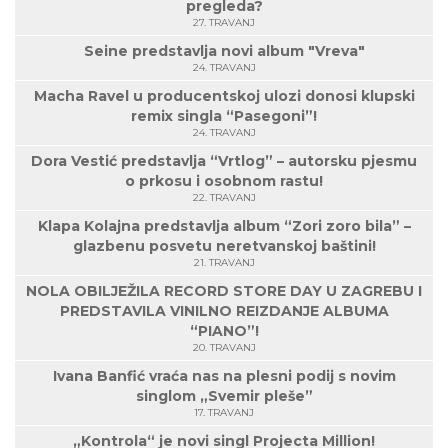
pregleda?
27. TRAVANJ
Seine predstavlja novi album "Vreva"
24. TRAVANJ
Macha Ravel u producentskoj ulozi donosi klupski
remix singla “Pasegoni”!
24. TRAVANJ
Dora Vestić predstavlja “Vrtlog” – autorsku pjesmu
o prkosu i osobnom rastu!
22. TRAVANJ
Klapa Kolajna predstavlja album “Zori zoro bila” –
glazbenu posvetu neretvanskoj baštini!
21. TRAVANJ
NOLA OBILJEŽILA RECORD STORE DAY U ZAGREBU I
PREDSTAVILA VINILNO REIZDANJE ALBUMA
“PIANO”!
20. TRAVANJ
Ivana Banfić vraća nas na plesni podij s novim
singlom „Svemir pleše”
17. TRAVANJ
„Kontrola“ je novi singl Projecta Million!