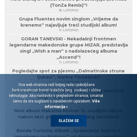
(TonZa Remix)“!
18. LISTOPAD
Grupa Fluentes novim singlom „Vrijeme da
krenemo“ najavljuje treći studijski album!
17. LISTOPAD
GORAN TANEVSKI - Nekadašnji frontmen
legendarne makedonske grupe MIZAR, predstavlja
singl „Wish a man“ s nadolazećeg albuma
„Ascend“!
11. LISTOPAD
Pogledajte spot za pjesmu „Dalmatinske strune
ljubavi“, Marine Tomašević!
10. LISTOPAD
Ova web stranica radi boljeg rada i poboljšane
funkcionalnosti koristi kolačiće (eng. cookies) i slične
„Ako sam zaspala probudi me“, novi je emotivni
tehnologije. Ako nastavite s pregledom stranice, smatrat
singl Tvrtka Hopeka LES-a!
ćemo da ste suglasni s navedenom uporabom.
Više
30. RUJAN
informacija »
Novi album Maksima Mrvice! 12. studijski album
nakon šest godina, na streaming servisima!
SLAŽEM SE
27. RUJAN
Banda Turizma: Album „Spašavanje turista u
japankama na Biokovu“ od danas na streaming