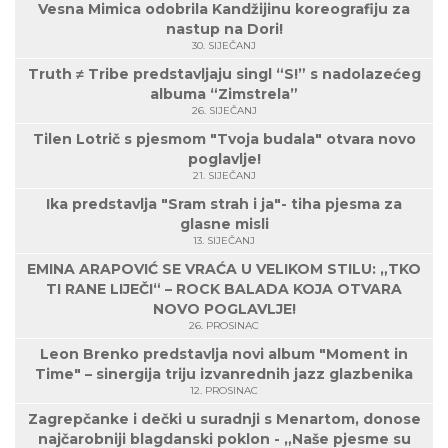
Vesna Mimica odobrila Kandžijinu koreografiju za
nastup na Dori!
30. SIJEČANJ
Truth ≠ Tribe predstavljaju singl “S!” s nadolazećeg
albuma “Zimstrela”
26. SIJEČANJ
Tilen Lotrič s pjesmom "Tvoja budala" otvara novo
poglavlje!
21. SIJEČANJ
Ika predstavlja "Sram strah i ja"- tiha pjesma za
glasne misli
13. SIJEČANJ
EMINA ARAPOVIĆ SE VRAĆA U VELIKOM STILU: „TKO
TI RANE LIJEČI“ – ROCK BALADA KOJA OTVARA
NOVO POGLAVLJE!
26. PROSINAC
Leon Brenko predstavlja novi album "Moment in
Time" – sinergija triju izvanrednih jazz glazbenika
12. PROSINAC
Zagrepčanke i dečki u suradnji s Menartom, donose
najčarobniji blagdanski poklon - „Naše pjesme su