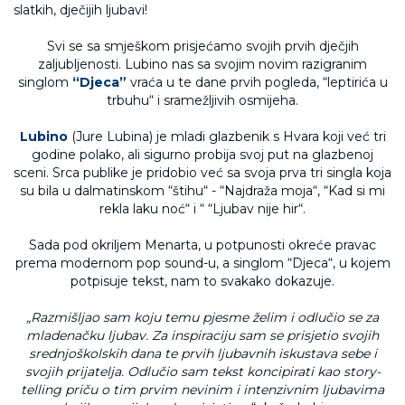
Svi se sa smješkom prisjećamo svojih prvih dječjih
zaljubljenosti. Lubino nas sa svojim novim razigranim
singlom
“
Djeca”
vraća u te dane prvih pogleda, “leptirića u
trbuhu“ i sramežljivih osmijeha.
Lubino
(Jure Lubina) je mladi glazbenik s Hvara koji već tri
godine polako, ali sigurno probija svoj put na glazbenoj
sceni. Srca publike je pridobio već sa svoja prva tri singla koja
su bila u dalmatinskom “štihu“ - “Najdraža moja“, “Kad si mi
rekla laku noć“ i “ “Ljubav nije hir“.
Sada pod okriljem Menarta, u potpunosti okreće pravac
prema modernom pop sound-u, a singlom “Djeca“, u kojem
potpisuje tekst, nam to svakako dokazuje.
„
Razmišljao sam koju temu pjesme želim i odlučio se za
mladenačku ljubav. Za inspiraciju sam se prisjetio svojih
srednjoškolskih dana te prvih ljubavnih iskustava sebe i
svojih prijatelja. Odlučio sam tekst koncipirati kao story-
telling priču o tim prvim nevinim i intenzivnim ljubavima