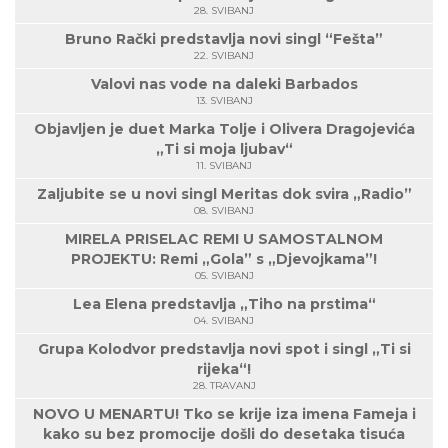
28. SVIBANJ
Bruno Rački predstavlja novi singl “Fešta”
22. SVIBANJ
Valovi nas vode na daleki Barbados
13. SVIBANJ
Objavljen je duet Marka Tolje i Olivera Dragojevića
„Ti si moja ljubav“
11. SVIBANJ
Zaljubite se u novi singl Meritas dok svira „Radio”
08. SVIBANJ
MIRELA PRISELAC REMI U SAMOSTALNOM
PROJEKTU: Remi „Gola” s „Djevojkama”!
05. SVIBANJ
Lea Elena predstavlja „Tiho na prstima“
04. SVIBANJ
Grupa Kolodvor predstavlja novi spot i singl „Ti si
rijeka“!
28. TRAVANJ
NOVO U MENARTU! Tko se krije iza imena Fameja i
kako su bez promocije došli do desetaka tisuća