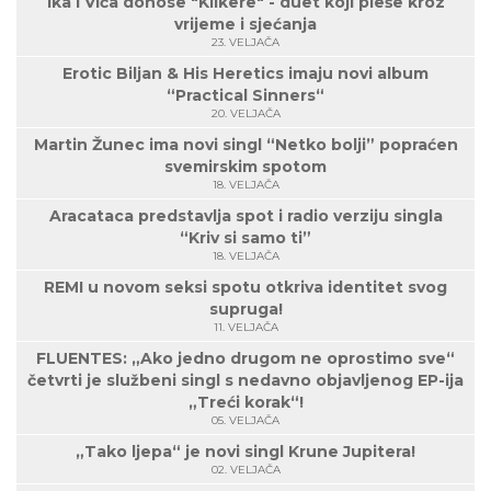
Ika i Vića donose "Klikere" - duet koji pleše kroz
vrijeme i sjećanja
23. VELJAČA
Erotic Biljan & His Heretics imaju novi album
“Practical Sinners“
20. VELJAČA
Martin Žunec ima novi singl “Netko bolji” popraćen
svemirskim spotom
18. VELJAČA
Aracataca predstavlja spot i radio verziju singla
“Kriv si samo ti”
18. VELJAČA
REMI u novom seksi spotu otkriva identitet svog
supruga!
11. VELJAČA
FLUENTES: „Ako jedno drugom ne oprostimo sve“
četvrti je službeni singl s nedavno objavljenog EP-ija
„Treći korak“!
05. VELJAČA
„Tako ljepa“ je novi singl Krune Jupitera!
02. VELJAČA