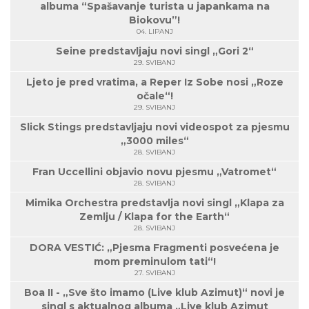
albuma “Spašavanje turista u japankama na
Biokovu”!
04. LIPANJ
Seine predstavljaju novi singl „Gori 2“
29. SVIBANJ
Ljeto je pred vratima, a Reper Iz Sobe nosi „Roze
očale“!
29. SVIBANJ
Slick Stings predstavljaju novi videospot za pjesmu
„3000 miles“
28. SVIBANJ
Fran Uccellini objavio novu pjesmu „Vatromet“
28. SVIBANJ
Mimika Orchestra predstavlja novi singl „Klapa za
Zemlju / Klapa for the Earth“
28. SVIBANJ
DORA VESTIĆ: „Pjesma Fragmenti posvećena je
mom preminulom tati“!
27. SVIBANJ
Boa II - „Sve što imamo (Live klub Azimut)“ novi je
singl s aktualnog albuma „Live klub Azimut