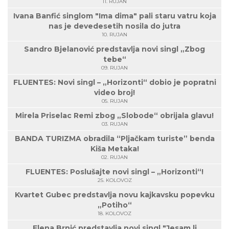
11. RUJAN
Ivana Banfić singlom "Ima dima" pali staru vatru koja
nas je devedesetih nosila do jutra
10. RUJAN
Sandro Bjelanović predstavlja novi singl „Zbog
tebe“
09. RUJAN
FLUENTES: Novi singl – „Horizonti“ dobio je popratni
video broj!
05. RUJAN
Mirela Priselac Remi zbog „Slobode“ obrijala glavu!
03. RUJAN
BANDA TURIZMA obradila “Pljačkam turiste” benda
Kiša Metaka!
02. RUJAN
FLUENTES: Poslušajte novi singl – „Horizonti“!
25. KOLOVOZ
Kvartet Gubec predstavlja novu kajkavsku popevku
„Potiho“
18. KOLOVOZ
Elena Brnić predstavlja novi singl "Jesam li