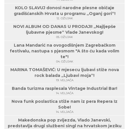
KOLO SLAVUJ donosi narodne plesne običaje
gradišćanskih Hrvata u programu „Oganj gori“!
12. OŽUJAK
NOVI ALBUM OD DANAS U PRODAJI! „Najljepše
ljubavne pjesme“ Vlade Janevskog!
05. OŽUJAK
Lana Mandarić na ovogodišnjem Zagrebačkom
festivalu, nastupa s pjesmom "A što ću kada volim
te"!
04. OŽUJAK
MARINA TOMAŠEVIĆ: U mjesecu ljubavi stiže nova
rock balada „Ljubavi moja“!
19. VELJAČA
Banda turizma rasplesala Vintage Industrial Bar!
14. VELJAČA
Nova funk poslastica stiže nam iz pera Repera Iz
Sobe!
14. VELJAČA
Makedonska pop zvijezda, Vlado Janevski,
predstavlja drugi službeni singl na hrvatskom jeziku