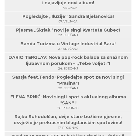
i najavljuje novi album!
11. VELJAČA
Pogledajte „Iluzije“ Sandra Bjelanovića!
07. VELJAČA
Pjesma „Škrlak“ novi je singl Kvarteta Gubec!
28. SIJEČANJ
Banda Turizma u Vintage Industrial Baru!
27. SIJEČANJ
DARIO TERGLAV: Nova pop-rock balada sa snažnom
ljubavnom porukom – „Tebe voljeti“!
24. SIJEČANJ
Sassja feat.Tendo! Pogledajte spot za novi singl
"Prašina"!
20. SIJEČANJ
ELENA BRNIĆ: Novi singl i spot s aktualnog albuma
“SAN“ !
26. PROSINAC
Rajko Suhodolčan, dvije stare božićne pjesme,
osvježio je prekrasnim blagdanskim spotovima!
17. PROSINAC