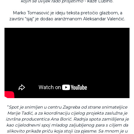
kojih se uvijek rado prisjetimo
“- kaže Lubino.
Marko Tomasović je ideju teksta pretočio glazbom, a
završni “sjaj“ je dodao aranžmanom Aleksandar Valenčić.
“
Spot je snimljen u centru Zagreba od strane snimateljice
Marije Tadić, a za koordinaciju cijelog projekta zaslužna je
izvrš
na producentica Ana Bori
ć. Radnja spota zamišljena je
kao cijelodnevni spoj mladog zaljubljenog para s ciljem da
slikovito prikaž
e pri
ču koja stoji iza pjesme. Sa mnom je u