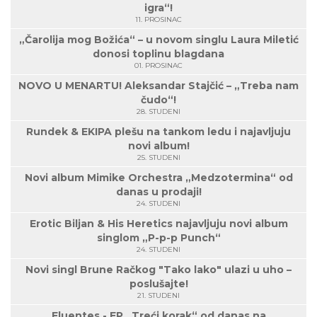
igra“!
11. PROSINAC
„Čarolija mog Božića“ – u novom singlu Laura Miletić
donosi toplinu blagdana
01. PROSINAC
NOVO U MENARTU! Aleksandar Stajčić – „Treba nam
čudo“!
28. STUDENI
Rundek & EKIPA plešu na tankom ledu i najavljuju
novi album!
25. STUDENI
Novi album Mimike Orchestra „Medzotermina“ od
danas u prodaji!
24. STUDENI
Erotic Biljan & His Heretics najavljuju novi album
singlom „P-p-p Punch“
24. STUDENI
Novi singl Brune Račkog "Tako lako" ulazi u uho –
poslušajte!
21. STUDENI
Fluentes - EP „Treći korak“ od danas na