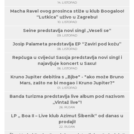
14. LISTOPAD
Macha Ravel ovog prosinca stiže u klub Boogaloo!
“Lutkica” uživo u Zagrebu!
10. LISTOPAD
Seine predstavlja novi singl „Veseli se“
09. LISTOPAD
Josip Palameta predstavlja EP “Zaviri pod kožu”
08. LISTOPAD
Repčuga u cvijeću! Sassja predstavlja novi singl i
najavljuje koncert u Saxu!
06. LISTOPAD
Kruno Jupiter debitira s „Bjbe" - "ako može Bruno
Mars, zašto ne bi mogao i Kruno Jupiter?"
01. LISTOPAD
Banda turizma predstavlja live album pod nazivom
„Vintaž live“!
26. RUJAN
LP „ Boa II – Live klub Azimut Šibenik“ od danas u
prodaji!
22. RUJAN