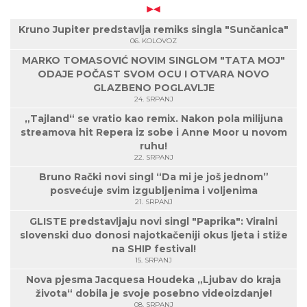
Kruno Jupiter predstavlja remiks singla "Sunčanica"
06. KOLOVOZ
MARKO TOMASOVIĆ NOVIM SINGLOM "TATA MOJ"
ODAJE POČAST SVOM OCU I OTVARA NOVO
GLAZBENO POGLAVLJE
24. SRPANJ
„Tajland“ se vratio kao remix. Nakon pola milijuna
streamova hit Repera iz sobe i Anne Moor u novom
ruhu!
22. SRPANJ
Bruno Rački novi singl “Da mi je još jednom”
posvećuje svim izgubljenima i voljenima
21. SRPANJ
GLISTE predstavljaju novi singl "Paprika": Viralni
slovenski duo donosi najotkačeniji okus ljeta i stiže
na SHIP festival!
15. SRPANJ
Nova pjesma Jacquesa Houdeka „Ljubav do kraja
života“ dobila je svoje posebno videoizdanje!
08. SRPANJ