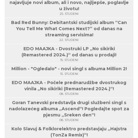
najavljuje novi album, ali i novo, najljepše, poglavlje
u životu!
25. STUDENI
Bad Red Bunny: Debitantski studijski album “Can
You Tell Me What Comes Next?” od danas na
streaming servisima!
22. STUDENI
EDO MAAJKA - Dvostruki LP „No sikiriki
(Remastered 2024.)“ od danas u prodaji!
15. STUDENI
Million - "Ogledalo" - novi singl s albuma Million 2!
15. STUDENI
EDO MAAJKA - Počele prednarudžbe dvostrukog
vinila „No sikiriki (Remastered 2024.)“!
08. STUDENI
Goran Tanevski predstavlja drugi službeni singl s
nadolazećeg albuma „Ascend“! Pogledajte spot za
pjesmu „Sreken den“!
08. STUDENI
Kolo Slavuj & Folklorelektro predstavjaju „Hajstra
(TonZa Remix)“!