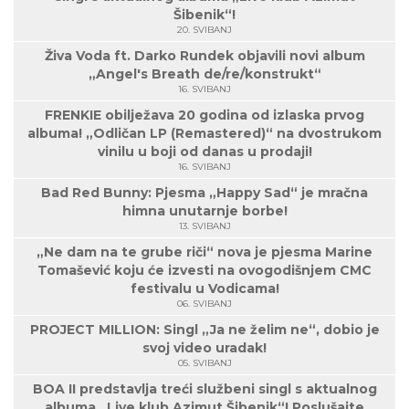
Šibenik“!
20. SVIBANJ
Živa Voda ft. Darko Rundek objavili novi album
„Angel's Breath de/re/konstrukt“
16. SVIBANJ
FRENKIE obilježava 20 godina od izlaska prvog
albuma! „Odličan LP (Remastered)“ na dvostrukom
vinilu u boji od danas u prodaji!
16. SVIBANJ
Bad Red Bunny: Pjesma „Happy Sad“ je mračna
himna unutarnje borbe!
13. SVIBANJ
„Ne dam na te grube riči“ nova je pjesma Marine
Tomašević koju će izvesti na ovogodišnjem CMC
festivalu u Vodicama!
06. SVIBANJ
PROJECT MILLION: Singl „Ja ne želim ne“, dobio je
svoj video uradak!
05. SVIBANJ
BOA II predstavlja treći službeni singl s aktualnog
albuma „Live klub Azimut Šibenik“! Poslušajte