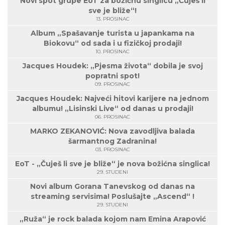
Novi spot grupe EoT za božićnu singlicu „Čuješ li
sve je bliže“!
13. PROSINAC
Album „Spašavanje turista u japankama na
Biokovu“ od sada i u fizičkoj prodaji!
10. PROSINAC
Jacques Houdek: „Pjesma života“ dobila je svoj
popratni spot!
09. PROSINAC
Jacques Houdek: Najveći hitovi karijere na jednom
albumu! „Lisinski Live“ od danas u prodaji!
06. PROSINAC
MARKO ZEKANOVIĆ: Nova zavodljiva balada
šarmantnog Zadranina!
03. PROSINAC
EoT - „Čuješ li sve je bliže“ je nova božićna singlica!
29. STUDENI
Novi album Gorana Tanevskog od danas na
streaming servisima! Poslušajte „Ascend“ !
29. STUDENI
„Ruža“ je rock balada kojom nam Emina Arapović