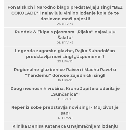
Fon Biskich i Narodno blago predstavljaju singl "BEZ
ČOKOLADE" i najavljuju vinilno izdanje koje će te
doslovno moći pojesti!
07. SRPANJ
Rundek & Ekipa s pjesmom „Rijeka“ najavljuju
Šalatu!
03. SRPANJ
Legenda zagorske glazbe, Rajko Suhodolčan
predstavlja novi singl „Uspomene“!
23. LIPANJ
Regionalne glazbenice Raiven i Macha Ravel u
“Tandemu” donose zajednički singl!
16. LIPANJ
Zbog nesnosnih vrućina, Krunu Jupitera udarila je
„Sunčanica“!
15. LIPANJ
Reper iz sobe predstavlja novi singl - Moj život je
san!
12. LIPANJ
Klinika Denisa Kataneca u najmračnijem izdanju