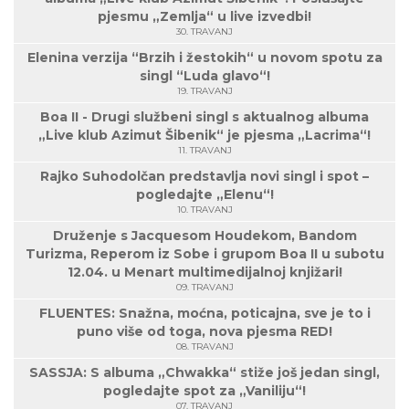
pjesmu „Zemlja“ u live izvedbi!
30. TRAVANJ
Elenina verzija “Brzih i žestokih“ u novom spotu za
singl “Luda glavo“!
19. TRAVANJ
Boa II - Drugi službeni singl s aktualnog albuma
„Live klub Azimut Šibenik“ je pjesma „Lacrima“!
11. TRAVANJ
Rajko Suhodolčan predstavlja novi singl i spot –
pogledajte „Elenu“!
10. TRAVANJ
Druženje s Jacquesom Houdekom, Bandom
Turizma, Reperom iz Sobe i grupom Boa II u subotu
12.04. u Menart multimedijalnoj knjižari!
09. TRAVANJ
FLUENTES: Snažna, moćna, poticajna, sve je to i
puno više od toga, nova pjesma RED!
08. TRAVANJ
SASSJA: S albuma „Chwakka“ stiže još jedan singl,
pogledajte spot za „Vaniliju“!
07. TRAVANJ