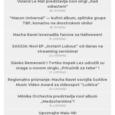
Voland Le Mat predstavlja novi singl „Kad
odrastem“
06. STUDENI
“Maxon Universal” — kultni album, splitske grupe
TBF, konačno na dvostrukom vinilu!
05. STUDENI
Macha Ravel iznenadila fanove za Halloween!
31. LISTOPAD
SASSJA: Novi EP „Instant Luksuz“ od danas na
streaming servisima!
22. LISTOPAD
Slavko Remenarić i Tvrtko Hopek Les udružili su
snage u novom singlu „Priručnik za tebe“ !
21. LISTOPAD
Regionalno priznanje: Macha Ravel osvojila SoAlive
Music Video Award za videospot “Lutkica”
20. LISTOPAD
Mimika Orchestra predstavlja novi album
„Medzotermina“!
16. LISTOPAD
Upoznajte Maiu Vë!