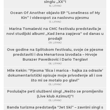
singlu „XX“!
16. LIPANJ
Ocean Of Another objavio EP “Loneliness of My
Kin” i videospot za naslovnu pjesmu
13. LIPANJ
Marina Tomašević na CMC festivalu predstavila je
novi studijski album! „Kad žena zapjeva“ od danas u
prodaji!
09. LIPANJ
Ove godine na Splitskom festivalu, svoje će pjesme
predstaviti i dva Menartova izvođača – Hrvoje
Burazer Pavešković i Dario Terglav!
06. LIPANJ
Mile Kekin: “Pjesma ’Ilica i marica - hajka za odrasle’
dokumentaristički opisuje moje privođenje ali i sve
što mi se motalo po glavi”
05. LIPANJ
Poslušajte peti službeni singl „Nešto se promijenilo
(Live klub Azimut)“!
05. LIPANJ
Banda turizma predstavlja “Jet Ski” – završni singl s