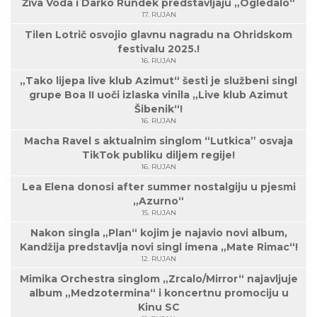
Živa Voda i Darko Rundek predstavljaju „Ogledalo“
17. RUJAN
Tilen Lotrič osvojio glavnu nagradu na Ohridskom
festivalu 2025.!
16. RUJAN
„Tako lijepa live klub Azimut“ šesti je službeni singl
grupe Boa II uoči izlaska vinila „Live klub Azimut
Šibenik“!
16. RUJAN
Macha Ravel s aktualnim singlom “Lutkica” osvaja
TikTok publiku diljem regije!
16. RUJAN
Lea Elena donosi after summer nostalgiju u pjesmi
„Azurno“
15. RUJAN
Nakon singla „Plan“ kojim je najavio novi album,
Kandžija predstavlja novi singl imena „Mate Rimac“!
12. RUJAN
Mimika Orchestra singlom „Zrcalo/Mirror“ najavljuje
album „Medzotermina“ i koncertnu promociju u
Kinu SC