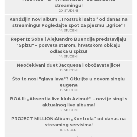
streamingu!
20. STUDENI
Kandžijin novi album „Trostruki salto“ od danas na
streamingu! Pogledajte spot za pjesmu „Igrice“!
14. STUDENI
Reper Iz Sobe i Alejuandro Buendija predstavljaju
"Spizu" – posveta starom, hrvatskom običaju
odlaska u spizu!
14. STUDENI
Neočekivani duet Jacquesa i obožavateljice!
13. STUDENI
Što to nosi "glava lava"? Otkrijte u novom singlu
eugena
13. STUDENI
BOA II: „Absentia live klub Azimut“ – novi je singl s
aktualnog live albuma!
12. STUDENI
PROJECT MILLION:Album „Kontrola“ od danas na
streaming servisima!
11. STUDENI