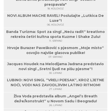
prespavala"
18. KOLOVOZ
NOVI ALBUM MACHE RAVEL! Poslušajte „Lutkica De
Luxe“!
06. KOLOVOZ
Banda Turizma: Spot za singl „Neću radit“ kreativno
rekreira četiri kultna spota Kuzme i Shake Zulu!
11. SRPANJ
Hrvoje Burazer Pavešković s pjesmom „Moje misto“
osvojio najviše glasova publike!
07. SRPANJ
Jacques Houdek na Melodijama Jadrana predstavio
novi singl „Sretni ljudi ne pišu pjesme“!
30. LIPANJ
LUBINO: NOVI SINGL “VRELI PIJESAK“, KROZ LJETNE
NOĆI, VODI NAS ZAVODLJIVIM LATINO RITMOM!
27. LIPANJ
Živa Voda predstavila album „Angel’s Breath
de/re/konstrukt“ u Novom Sadu i Beogradu!
26. LIPANJ