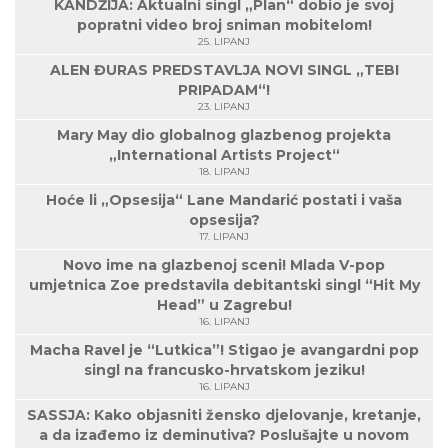
KANDŽIJA: Aktualni singl „Plan“ dobio je svoj
popratni video broj sniman mobitelom!
25. LIPANJ
ALEN ĐURAS PREDSTAVLJA NOVI SINGL „TEBI
PRIPADAM“!
23. LIPANJ
Mary May dio globalnog glazbenog projekta
„International Artists Project“
18. LIPANJ
Hoće li „Opsesija“ Lane Mandarić postati i vaša
opsesija?
17. LIPANJ
Novo ime na glazbenoj sceni! Mlada V-pop
umjetnica Zoe predstavila debitantski singl “Hit My
Head” u Zagrebu!
16. LIPANJ
Macha Ravel je “Lutkica”! Stigao je avangardni pop
singl na francusko-hrvatskom jeziku!
16. LIPANJ
SASSJA: Kako objasniti žensko djelovanje, kretanje,
a da izađemo iz deminutiva? Poslušajte u novom