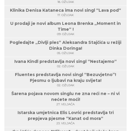
18. OŽUJAK
Klinika Denisa Kataneca ima novi singl “Lava pod“
17. OŽUJAK
U prodaji je novi album Leona Brenka „Moment in
Time“ !
09. OŽUJAK
Pogledajte „Divlji ples“ Aleksandra Stajčića u režiji
Dinka Doringa!
05. OŽUJAK
Ivana Kindl predstavlja novi singl “Nestajemo“
02. OŽUJAK
Fluentes predstavlja novi singl “Bezuvjetno”!
Pjesmu o ljubavi na kraju svijeta!
02. OŽUJAK
Šarena pojava novom singlu ne zna reći ne – ni vi
nećete moći!
27. VELJAČA
Istarska umjetnica Elis Lovrić predstavlja tri
prepjeva pjesme “Kanat od mora“
23. VELJAČA