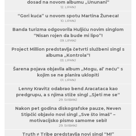
dosad na novom albumu „Ununani“
12. LIPANJ
“Gori kuća” u novom spotu Martina Žuneca!
10. LIPANJ
Banda turizma odgovorila Huljiću novim singlom
“Nisan rojen da bude mi lipo”!
09. LIPANJ
Project Million predstavlja četvrti službeni singl s
albuma „Kontrola“!
03. LIPANJ
Šarena pojava objavila album „Mogu, al’ neću“ s
kojim se ne planira uklopiti
01. LIPANJ
Lenny Kravitz odabrao bend Aracataca kao
predgrupu, a s njima stiže singl „Sjeti me se“
29. SVIBANJ
Nakon pet godina diskografske pauze, Neven
Stipčić objavio novi singl „Sve što imaš“ –
motivacijsko pismo samome sebi!
29. SVIBANJ
Truth ≠ Tribe predstavlja novi singl “M!”