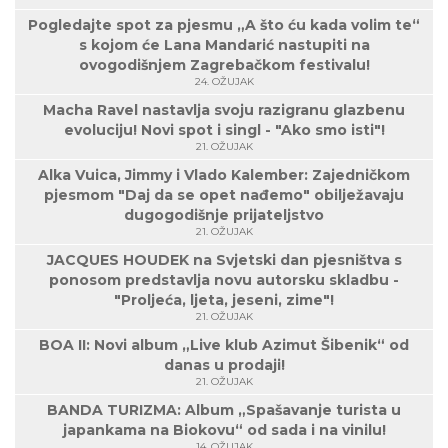
Pogledajte spot za pjesmu „A što ću kada volim te“
s kojom će Lana Mandarić nastupiti na
ovogodišnjem Zagrebačkom festivalu!
24. OŽUJAK
Macha Ravel nastavlja svoju razigranu glazbenu
evoluciju! Novi spot i singl - "Ako smo isti"!
21. OŽUJAK
Alka Vuica, Jimmy i Vlado Kalember: Zajedničkom
pjesmom "Daj da se opet nađemo" obilježavaju
dugogodišnje prijateljstvo
21. OŽUJAK
JACQUES HOUDEK na Svjetski dan pjesništva s
ponosom predstavlja novu autorsku skladbu -
"Proljeća, ljeta, jeseni, zime"!
21. OŽUJAK
BOA II: Novi album „Live klub Azimut Šibenik“ od
danas u prodaji!
21. OŽUJAK
BANDA TURIZMA: Album „Spašavanje turista u
japankama na Biokovu“ od sada i na vinilu!
14. OŽUJAK