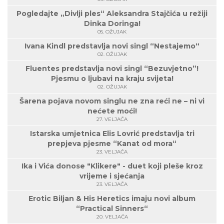
Pogledajte „Divlji ples“ Aleksandra Stajčića u režiji
Dinka Doringa!
05. OŽUJAK
Ivana Kindl predstavlja novi singl “Nestajemo“
02. OŽUJAK
Fluentes predstavlja novi singl “Bezuvjetno”!
Pjesmu o ljubavi na kraju svijeta!
02. OŽUJAK
Šarena pojava novom singlu ne zna reći ne – ni vi
nećete moći!
27. VELJAČA
Istarska umjetnica Elis Lovrić predstavlja tri
prepjeva pjesme “Kanat od mora“
23. VELJAČA
Ika i Vića donose "Klikere" - duet koji pleše kroz
vrijeme i sjećanja
23. VELJAČA
Erotic Biljan & His Heretics imaju novi album
“Practical Sinners“
20. VELJAČA