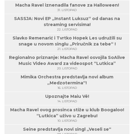
Macha Ravel iznenadila fanove za Halloween!
31. LISTOPAD
SASSJA: Novi EP „Instant Luksuz“ od danas na
streaming servisima!
22. LISTOPAD
Slavko Remenarić i Tvrtko Hopek Les udružili su
snage u novom singlu „Priručnik za tebe“ !
21. LISTOPAD
Regionalno priznanje: Macha Ravel osvojila SoAlive
Music Video Award za videospot “Lutkica”
20. LISTOPAD
Mimika Orchestra predstavlja novi album
„Medzotermina“!
16. LISTOPAD
Upoznajte Maiu Vë!
14. LISTOPAD
Macha Ravel ovog prosinca stiže u klub Boogaloo!
“Lutkica” uživo u Zagrebu!
10. LISTOPAD
Seine predstavlja novi singl „Veseli se“