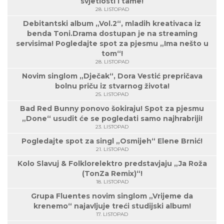
svjetlosti i tame!
28. LISTOPAD
Debitantski album „Vol.2“, mladih kreativaca iz
benda Toni.Drama dostupan je na streaming
servisima! Pogledajte spot za pjesmu „Ima nešto u
tom“!
28. LISTOPAD
Novim singlom „Dječak“, Dora Vestić prepričava
bolnu priču iz stvarnog života!
25. LISTOPAD
Bad Red Bunny ponovo šokiraju! Spot za pjesmu
„Done“ usudit će se pogledati samo najhrabriji!
23. LISTOPAD
Pogledajte spot za singl „Osmijeh“ Elene Brnić!
21. LISTOPAD
Kolo Slavuj & Folklorelektro predstavjaju „Ja Roža
(TonZa Remix)“!
18. LISTOPAD
Grupa Fluentes novim singlom „Vrijeme da
krenemo“ najavljuje treći studijski album!
17. LISTOPAD