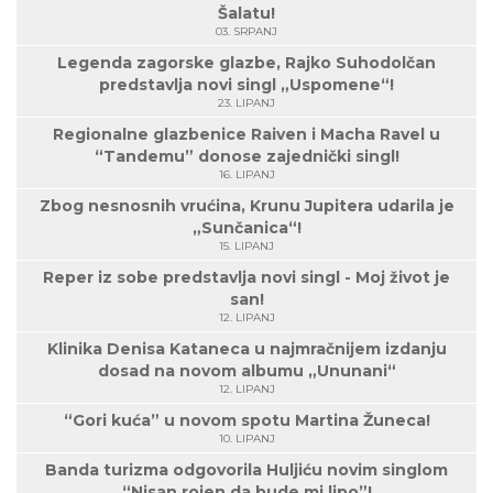
Šalatu!
03. SRPANJ
Legenda zagorske glazbe, Rajko Suhodolčan
predstavlja novi singl „Uspomene“!
23. LIPANJ
Regionalne glazbenice Raiven i Macha Ravel u
“Tandemu” donose zajednički singl!
16. LIPANJ
Zbog nesnosnih vrućina, Krunu Jupitera udarila je
„Sunčanica“!
15. LIPANJ
Reper iz sobe predstavlja novi singl - Moj život je
san!
12. LIPANJ
Klinika Denisa Kataneca u najmračnijem izdanju
dosad na novom albumu „Ununani“
12. LIPANJ
“Gori kuća” u novom spotu Martina Žuneca!
10. LIPANJ
Banda turizma odgovorila Huljiću novim singlom
“Nisan rojen da bude mi lipo”!