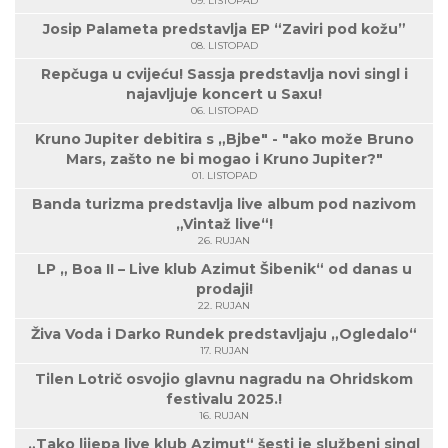
09. LISTOPAD
Josip Palameta predstavlja EP “Zaviri pod kožu”
08. LISTOPAD
Repčuga u cvijeću! Sassja predstavlja novi singl i
najavljuje koncert u Saxu!
06. LISTOPAD
Kruno Jupiter debitira s „Bjbe" - "ako može Bruno
Mars, zašto ne bi mogao i Kruno Jupiter?"
01. LISTOPAD
Banda turizma predstavlja live album pod nazivom
„Vintaž live“!
26. RUJAN
LP „ Boa II – Live klub Azimut Šibenik“ od danas u
prodaji!
22. RUJAN
Živa Voda i Darko Rundek predstavljaju „Ogledalo“
17. RUJAN
Tilen Lotrič osvojio glavnu nagradu na Ohridskom
festivalu 2025.!
16. RUJAN
„Tako lijepa live klub Azimut“ šesti je službeni singl