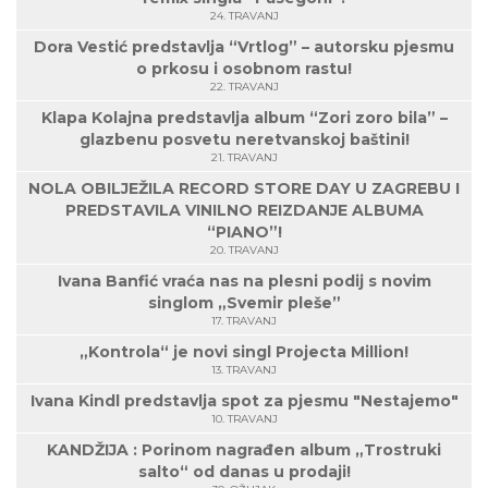
24. TRAVANJ
Dora Vestić predstavlja “Vrtlog” – autorsku pjesmu
o prkosu i osobnom rastu!
22. TRAVANJ
Klapa Kolajna predstavlja album “Zori zoro bila” –
glazbenu posvetu neretvanskoj baštini!
21. TRAVANJ
NOLA OBILJEŽILA RECORD STORE DAY U ZAGREBU I
PREDSTAVILA VINILNO REIZDANJE ALBUMA
“PIANO”!
20. TRAVANJ
Ivana Banfić vraća nas na plesni podij s novim
singlom „Svemir pleše”
17. TRAVANJ
„Kontrola“ je novi singl Projecta Million!
13. TRAVANJ
Ivana Kindl predstavlja spot za pjesmu "Nestajemo"
10. TRAVANJ
KANDŽIJA : Porinom nagrađen album „Trostruki
salto“ od danas u prodaji!