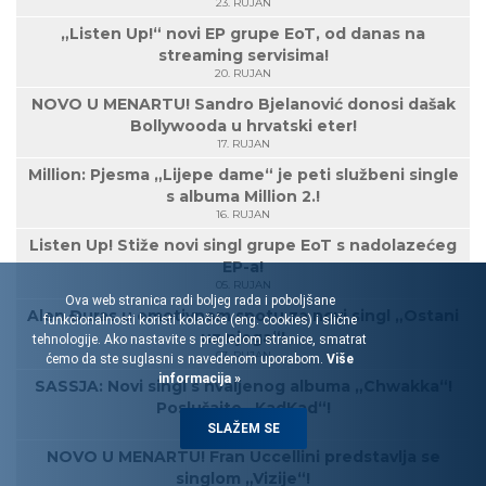
23. RUJAN
„Listen Up!“ novi EP grupe EoT, od danas na
streaming servisima!
20. RUJAN
NOVO U MENARTU! Sandro Bjelanović donosi dašak
Bollywooda u hrvatski eter!
17. RUJAN
Million: Pjesma „Lijepe dame“ je peti službeni single
s albuma Million 2.!
16. RUJAN
Listen Up! Stiže novi singl grupe EoT s nadolazećeg
EP-a!
05. RUJAN
Ova web stranica radi boljeg rada i poboljšane
Alen Đuras u emotivnom spotu za novi singl „Ostani
funkcionalnosti koristi kolačiće (eng. cookies) i slične
uz njega“!
tehnologije. Ako nastavite s pregledom stranice, smatrat
03. RUJAN
ćemo da ste suglasni s navedenom uporabom.
Više
informacija »
SASSJA: Novi singl s hvaljenog albuma „Chwakka“!
Poslušajte „KadKad“!
30. KOLOVOZ
SLAŽEM SE
NOVO U MENARTU! Fran Uccellini predstavlja se
singlom „Vizije“!