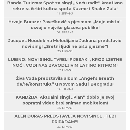
Banda Turizma: Spot za singl „Neću radit“ kreativno
rekreira četiri kultna spota Kuzme i Shake Zulu!
11. SRPANJ
Hrvoje Burazer Pavešković s pjesmom „Moje misto“
osvojio najviše glasova publike!
07. SRPANJ
Jacques Houdek na Melodijama Jadrana predstavio
novi singl „Sretni ljudi ne pišu pjesme“!
30. LIPANJ
LUBINO: NOVI SINGL “VRELI PIJESAK“, KROZ LJETNE
NOĆI, VODI NAS ZAVODLJIVIM LATINO RITMOM!
27. LIPANJ
Živa Voda predstavila album „Angel’s Breath
de/re/konstrukt“ u Novom Sadu i Beogradu!
26. LIPANJ
KANDŽIJA: Aktualni singl „Plan“ dobio je svoj
popratni video broj sniman mobitelom!
25. LIPANJ
ALEN ĐURAS PREDSTAVLJA NOVI SINGL „TEBI
PRIPADAM“!
23. LIPANJ