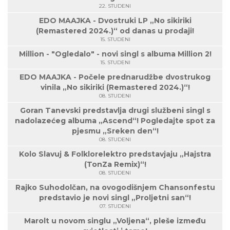
22. STUDENI
EDO MAAJKA - Dvostruki LP „No sikiriki
(Remastered 2024.)“ od danas u prodaji!
15. STUDENI
Million - "Ogledalo" - novi singl s albuma Million 2!
15. STUDENI
EDO MAAJKA - Počele prednarudžbe dvostrukog
vinila „No sikiriki (Remastered 2024.)“!
08. STUDENI
Goran Tanevski predstavlja drugi službeni singl s
nadolazećeg albuma „Ascend“! Pogledajte spot za
pjesmu „Sreken den“!
08. STUDENI
Kolo Slavuj & Folklorelektro predstavjaju „Hajstra
(TonZa Remix)“!
08. STUDENI
Rajko Suhodolčan, na ovogodišnjem Chansonfestu
predstavio je novi singl „Proljetni san“!
07. STUDENI
Marolt u novom singlu „Voljena“, pleše između