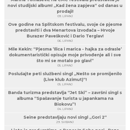
novi studijski album! „Kad žena zapjeva“ od danas u
prodaji!
09. LIPANJ
Ove godine na Splitskom festivalu, svoje će pjesme
predstaviti i dva Menartova izvođača – Hrvoje
Burazer Pavešković i Dario Terglav!
06. LIPANJ
Mile Kekin: “Pjesma ’Ilica i marica - hajka za odrasle’
dokumentaristički opisuje moje privođenje ali i sve
što mi se motalo po glavi”
05. LIPANJ
Poslušajte peti službeni singl „Nešto se promijenilo
(Live klub Azimut)“!
05. LIPANJ
Banda turizma predstavlja “Jet Ski” – završni singl s
albuma “Spašavanje turista u japankama na
Biokovu”!
04. LIPANJ
Seine predstavljaju novi singl „Gori 2“
29. SVIBANJ