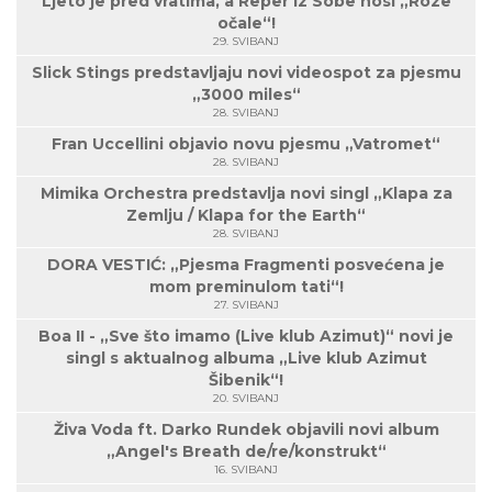
Ljeto je pred vratima, a Reper Iz Sobe nosi „Roze
očale“!
29. SVIBANJ
Slick Stings predstavljaju novi videospot za pjesmu
„3000 miles“
28. SVIBANJ
Fran Uccellini objavio novu pjesmu „Vatromet“
28. SVIBANJ
Mimika Orchestra predstavlja novi singl „Klapa za
Zemlju / Klapa for the Earth“
28. SVIBANJ
DORA VESTIĆ: „Pjesma Fragmenti posvećena je
mom preminulom tati“!
27. SVIBANJ
Boa II - „Sve što imamo (Live klub Azimut)“ novi je
singl s aktualnog albuma „Live klub Azimut
Šibenik“!
20. SVIBANJ
Živa Voda ft. Darko Rundek objavili novi album
„Angel's Breath de/re/konstrukt“
16. SVIBANJ