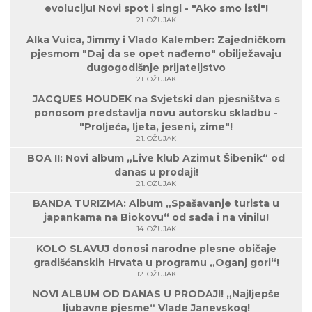
evoluciju! Novi spot i singl - "Ako smo isti"!
21. OŽUJAK
Alka Vuica, Jimmy i Vlado Kalember: Zajedničkom
pjesmom "Daj da se opet nađemo" obilježavaju
dugogodišnje prijateljstvo
21. OŽUJAK
JACQUES HOUDEK na Svjetski dan pjesništva s
ponosom predstavlja novu autorsku skladbu -
"Proljeća, ljeta, jeseni, zime"!
21. OŽUJAK
BOA II: Novi album „Live klub Azimut Šibenik“ od
danas u prodaji!
21. OŽUJAK
BANDA TURIZMA: Album „Spašavanje turista u
japankama na Biokovu“ od sada i na vinilu!
14. OŽUJAK
KOLO SLAVUJ donosi narodne plesne običaje
gradišćanskih Hrvata u programu „Oganj gori“!
12. OŽUJAK
NOVI ALBUM OD DANAS U PRODAJI! „Najljepše
ljubavne pjesme“ Vlade Janevskog!