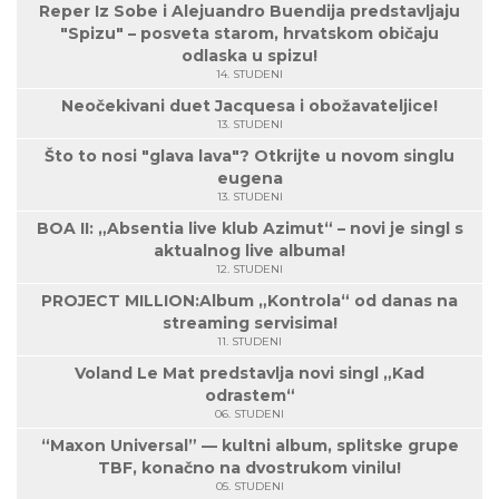
Reper Iz Sobe i Alejuandro Buendija predstavljaju
"Spizu" – posveta starom, hrvatskom običaju
odlaska u spizu!
14. STUDENI
Neočekivani duet Jacquesa i obožavateljice!
13. STUDENI
Što to nosi "glava lava"? Otkrijte u novom singlu
eugena
13. STUDENI
BOA II: „Absentia live klub Azimut“ – novi je singl s
aktualnog live albuma!
12. STUDENI
PROJECT MILLION:Album „Kontrola“ od danas na
streaming servisima!
11. STUDENI
Voland Le Mat predstavlja novi singl „Kad
odrastem“
06. STUDENI
“Maxon Universal” — kultni album, splitske grupe
TBF, konačno na dvostrukom vinilu!
05. STUDENI