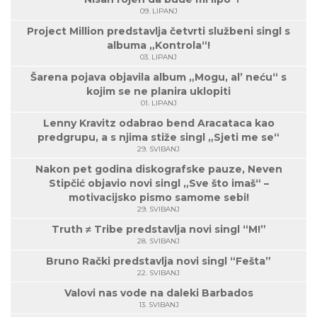
09. LIPANJ
Project Million predstavlja četvrti službeni singl s
albuma „Kontrola“!
03. LIPANJ
Šarena pojava objavila album „Mogu, al’ neću“ s
kojim se ne planira uklopiti
01. LIPANJ
Lenny Kravitz odabrao bend Aracataca kao
predgrupu, a s njima stiže singl „Sjeti me se“
29. SVIBANJ
Nakon pet godina diskografske pauze, Neven
Stipčić objavio novi singl „Sve što imaš“ –
motivacijsko pismo samome sebi!
29. SVIBANJ
Truth ≠ Tribe predstavlja novi singl “M!”
28. SVIBANJ
Bruno Rački predstavlja novi singl “Fešta”
22. SVIBANJ
Valovi nas vode na daleki Barbados
13. SVIBANJ