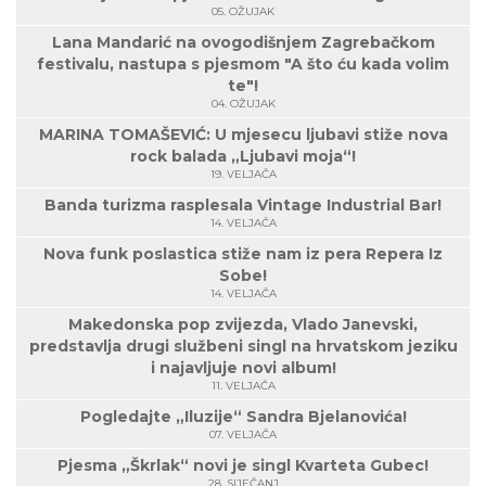
05. OŽUJAK
Lana Mandarić na ovogodišnjem Zagrebačkom
festivalu, nastupa s pjesmom "A što ću kada volim
te"!
04. OŽUJAK
MARINA TOMAŠEVIĆ: U mjesecu ljubavi stiže nova
rock balada „Ljubavi moja“!
19. VELJAČA
Banda turizma rasplesala Vintage Industrial Bar!
14. VELJAČA
Nova funk poslastica stiže nam iz pera Repera Iz
Sobe!
14. VELJAČA
Makedonska pop zvijezda, Vlado Janevski,
predstavlja drugi službeni singl na hrvatskom jeziku
i najavljuje novi album!
11. VELJAČA
Pogledajte „Iluzije“ Sandra Bjelanovića!
07. VELJAČA
Pjesma „Škrlak“ novi je singl Kvarteta Gubec!
28. SIJEČANJ