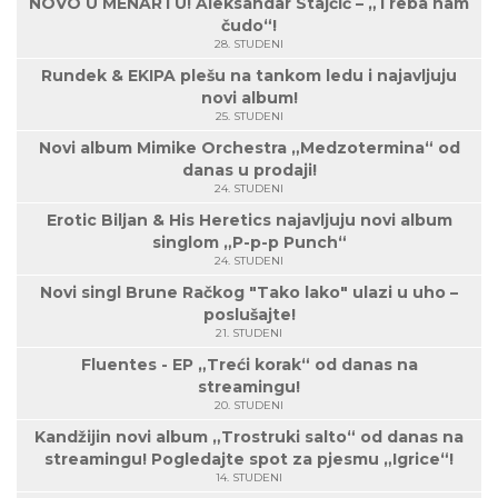
NOVO U MENARTU! Aleksandar Stajčić – „Treba nam
čudo“!
28. STUDENI
Rundek & EKIPA plešu na tankom ledu i najavljuju
novi album!
25. STUDENI
Novi album Mimike Orchestra „Medzotermina“ od
danas u prodaji!
24. STUDENI
Erotic Biljan & His Heretics najavljuju novi album
singlom „P-p-p Punch“
24. STUDENI
Novi singl Brune Račkog "Tako lako" ulazi u uho –
poslušajte!
21. STUDENI
Fluentes - EP „Treći korak“ od danas na
streamingu!
20. STUDENI
Kandžijin novi album „Trostruki salto“ od danas na
streamingu! Pogledajte spot za pjesmu „Igrice“!
14. STUDENI