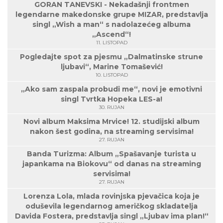
GORAN TANEVSKI - Nekadašnji frontmen
legendarne makedonske grupe MIZAR, predstavlja
singl „Wish a man“ s nadolazećeg albuma
„Ascend“!
11. LISTOPAD
Pogledajte spot za pjesmu „Dalmatinske strune
ljubavi“, Marine Tomašević!
10. LISTOPAD
„Ako sam zaspala probudi me“, novi je emotivni
singl Tvrtka Hopeka LES-a!
30. RUJAN
Novi album Maksima Mrvice! 12. studijski album
nakon šest godina, na streaming servisima!
27. RUJAN
Banda Turizma: Album „Spašavanje turista u
japankama na Biokovu“ od danas na streaming
servisima!
27. RUJAN
Lorenza Lola, mlada rovinjska pjevačica koja je
oduševila legendarnog američkog skladatelja
Davida Fostera, predstavlja singl „Ljubav ima plan!“