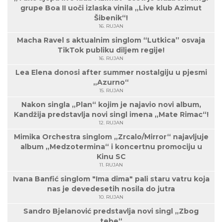
grupe Boa II uoči izlaska vinila „Live klub Azimut
Šibenik“!
16. RUJAN
Macha Ravel s aktualnim singlom “Lutkica” osvaja
TikTok publiku diljem regije!
16. RUJAN
Lea Elena donosi after summer nostalgiju u pjesmi
„Azurno“
15. RUJAN
Nakon singla „Plan“ kojim je najavio novi album,
Kandžija predstavlja novi singl imena „Mate Rimac“!
12. RUJAN
Mimika Orchestra singlom „Zrcalo/Mirror“ najavljuje
album „Medzotermina“ i koncertnu promociju u
Kinu SC
11. RUJAN
Ivana Banfić singlom "Ima dima" pali staru vatru koja
nas je devedesetih nosila do jutra
10. RUJAN
Sandro Bjelanović predstavlja novi singl „Zbog
tebe“