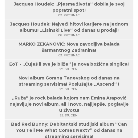
Jacques Houdek: „Pjesma života“ dobila je svoj
popratni spot!
09. PROSINAC
Jacques Houdek: Najveći hitovi karijere na jednom
albumu! „Lisinski Live“ od danas u prodaji!
06. PROSINAC
MARKO ZEKANOVIĆ: Nova zavodljiva balada
šarmantnog Zadranina!
03. PROSINAC
EoT - „Čuješ li sve je bliže“ je nova božićna singlica!
29. STUDENI
Novi album Gorana Tanevskog od danas na
streaming servisima! Poslušajte „Ascend“ !
29. STUDENI
„Ruža“ je rock balada kojom nam Emina Arapović
najavljuje novi album, ali i novo, najljepše, poglavlje
u životu!
25. STUDENI
Bad Red Bunny: Debitantski studijski album “Can
You Tell Me What Comes Next?” od danas na
streaming servisima!