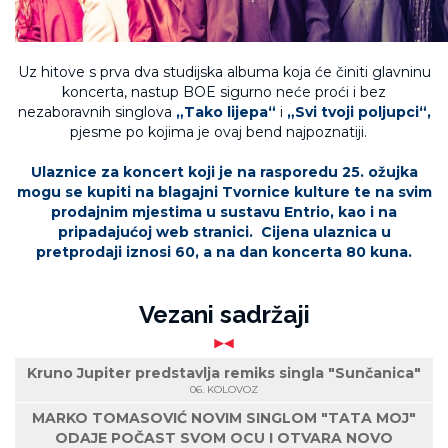
Uz hitove s prva dva studijska albuma koja će činiti glavninu
koncerta, nastup BOE sigurno neće proći i bez
nezaboravnih singlova
„Tako lijepa“
i
„Svi tvoji poljupci“,
pjesme po kojima je ovaj bend najpoznatiji.
Ulaznice za koncert koji je na rasporedu 25. ožujka
mogu se kupiti na blagajni Tvornice kulture te na
svim
prodajnim mjestima
u sustavu
Entrio, kao i
na
pripadajućoj web stranici
. Cijena ulaznica u
pretprodaji iznosi 60, a na dan koncerta 80 kuna.
Vezani sadržaji
Kruno Jupiter predstavlja remiks singla "Sunčanica"
06. KOLOVOZ
MARKO TOMASOVIĆ NOVIM SINGLOM "TATA MOJ"
ODAJE POČAST SVOM OCU I OTVARA NOVO