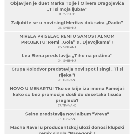
Objavljen je duet Marka Tolje i Olivera Dragojevića
„Ti si moja ljubav“
11. SVIBANJ
Zaljubite se u novi singl Meritas dok svira „Radio”
08. SVIBANJ
MIRELA PRISELAC REMI U SAMOSTALNOM
PROJEKTU: Remi „Gola” s „Djevojkama”!
05. SVIBANJ
Lea Elena predstavlja „Tiho na prstima“
04. SVIBANJ
Grupa Kolodvor predstavlja novi spot i singl „Ti si
rijeka“!
28. TRAVANJ
NOVO U MENARTU! Tko se krije iza imena Fameja i
kako su bez promocije došli do desetaka tisuća
pregleda?
27. TRAVANJ
Seine predstavlja novi album "Vreva"
24. TRAVANJ
Macha Ravel u producentskoj ulozi donosi klupski
remix singla “Pasegoni”!