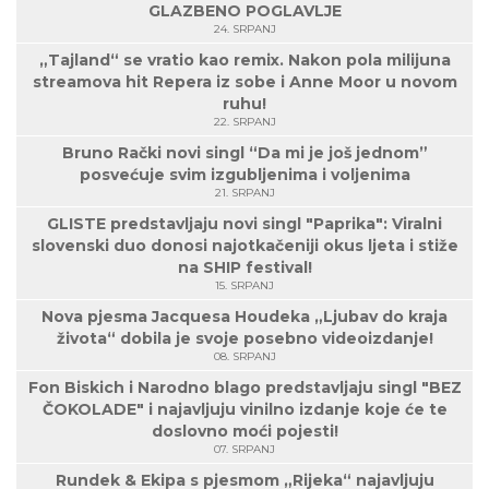
GLAZBENO POGLAVLJE
24. SRPANJ
„Tajland“ se vratio kao remix. Nakon pola milijuna
streamova hit Repera iz sobe i Anne Moor u novom
ruhu!
22. SRPANJ
Bruno Rački novi singl “Da mi je još jednom”
posvećuje svim izgubljenima i voljenima
21. SRPANJ
GLISTE predstavljaju novi singl "Paprika": Viralni
slovenski duo donosi najotkačeniji okus ljeta i stiže
na SHIP festival!
15. SRPANJ
Nova pjesma Jacquesa Houdeka „Ljubav do kraja
života“ dobila je svoje posebno videoizdanje!
08. SRPANJ
Fon Biskich i Narodno blago predstavljaju singl "BEZ
ČOKOLADE" i najavljuju vinilno izdanje koje će te
doslovno moći pojesti!
07. SRPANJ
Rundek & Ekipa s pjesmom „Rijeka“ najavljuju