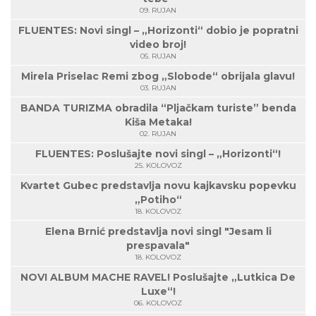
09. RUJAN
FLUENTES: Novi singl – „Horizonti“ dobio je popratni
video broj!
05. RUJAN
Mirela Priselac Remi zbog „Slobode“ obrijala glavu!
03. RUJAN
BANDA TURIZMA obradila “Pljačkam turiste” benda
Kiša Metaka!
02. RUJAN
FLUENTES: Poslušajte novi singl – „Horizonti“!
25. KOLOVOZ
Kvartet Gubec predstavlja novu kajkavsku popevku
„Potiho“
18. KOLOVOZ
Elena Brnić predstavlja novi singl "Jesam li
prespavala"
18. KOLOVOZ
NOVI ALBUM MACHE RAVEL! Poslušajte „Lutkica De
Luxe“!
06. KOLOVOZ