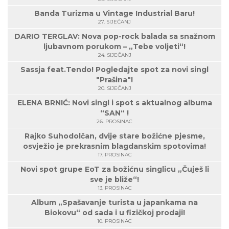
Banda Turizma u Vintage Industrial Baru!
27. SIJEČANJ
DARIO TERGLAV: Nova pop-rock balada sa snažnom
ljubavnom porukom – „Tebe voljeti“!
24. SIJEČANJ
Sassja feat.Tendo! Pogledajte spot za novi singl
"Prašina"!
20. SIJEČANJ
ELENA BRNIĆ: Novi singl i spot s aktualnog albuma
“SAN“ !
26. PROSINAC
Rajko Suhodolčan, dvije stare božićne pjesme,
osvježio je prekrasnim blagdanskim spotovima!
17. PROSINAC
Novi spot grupe EoT za božićnu singlicu „Čuješ li
sve je bliže“!
13. PROSINAC
Album „Spašavanje turista u japankama na
Biokovu“ od sada i u fizičkoj prodaji!
10. PROSINAC