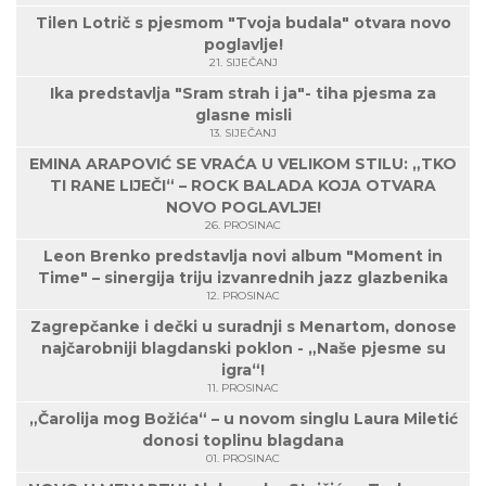
Tilen Lotrič s pjesmom "Tvoja budala" otvara novo
poglavlje!
21. SIJEČANJ
Ika predstavlja "Sram strah i ja"- tiha pjesma za
glasne misli
13. SIJEČANJ
EMINA ARAPOVIĆ SE VRAĆA U VELIKOM STILU: „TKO
TI RANE LIJEČI“ – ROCK BALADA KOJA OTVARA
NOVO POGLAVLJE!
26. PROSINAC
Leon Brenko predstavlja novi album "Moment in
Time" – sinergija triju izvanrednih jazz glazbenika
12. PROSINAC
Zagrepčanke i dečki u suradnji s Menartom, donose
najčarobniji blagdanski poklon - „Naše pjesme su
igra“!
11. PROSINAC
„Čarolija mog Božića“ – u novom singlu Laura Miletić
donosi toplinu blagdana
01. PROSINAC