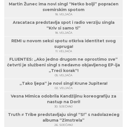
Martin Žunec ima novi singl “Netko bolji” popraćen
svemirskim spotom
18. VELJAČA
Aracataca predstavlja spot i radio verziju singla
“Kriv si samo ti”
18. VELJAČA
REMI u novom seksi spotu otkriva identitet svog
supruga!
11. VELJAČA
FLUENTES: „Ako jedno drugom ne oprostimo sve“
četvrti je službeni singl s nedavno objavljenog EP-ija
„Treći korak“!
05. VELJAČA
„Tako ljepa“ je novi singl Krune Jupitera!
02. VELJAČA
Vesna Mimica odobrila Kandžijinu koreografiju za
nastup na Dori!
30. SIJEČANJ
Truth ≠ Tribe predstavljaju singl “S!” s nadolazećeg
albuma “Zimstrela”
26. SIJEČANJ