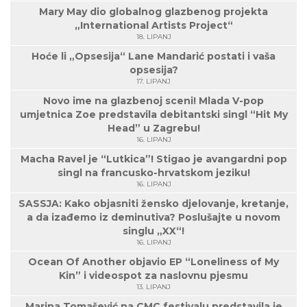
Mary May dio globalnog glazbenog projekta
„International Artists Project“
18. LIPANJ
Hoće li „Opsesija“ Lane Mandarić postati i vaša
opsesija?
17. LIPANJ
Novo ime na glazbenoj sceni! Mlada V-pop
umjetnica Zoe predstavila debitantski singl “Hit My
Head” u Zagrebu!
16. LIPANJ
Macha Ravel je “Lutkica”! Stigao je avangardni pop
singl na francusko-hrvatskom jeziku!
16. LIPANJ
SASSJA: Kako objasniti žensko djelovanje, kretanje,
a da izađemo iz deminutiva? Poslušajte u novom
singlu „XX“!
16. LIPANJ
Ocean Of Another objavio EP “Loneliness of My
Kin” i videospot za naslovnu pjesmu
13. LIPANJ
Marina Tomašević na CMC festivalu predstavila je