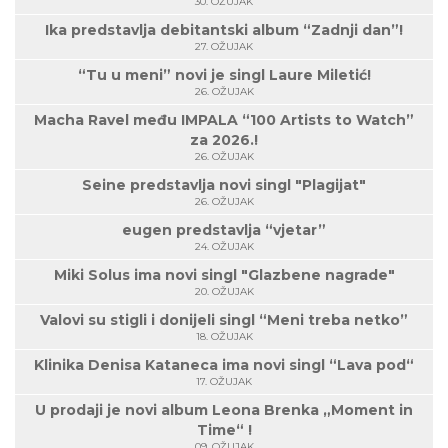
30. OŽUJAK
Ika predstavlja debitantski album “Zadnji dan”!
27. OŽUJAK
“Tu u meni” novi je singl Laure Miletić!
26. OŽUJAK
Macha Ravel među IMPALA “100 Artists to Watch”
za 2026.!
26. OŽUJAK
Seine predstavlja novi singl "Plagijat"
26. OŽUJAK
eugen predstavlja “vjetar”
24. OŽUJAK
Miki Solus ima novi singl "Glazbene nagrade"
20. OŽUJAK
Valovi su stigli i donijeli singl “Meni treba netko”
18. OŽUJAK
Klinika Denisa Kataneca ima novi singl “Lava pod“
17. OŽUJAK
U prodaji je novi album Leona Brenka „Moment in
Time“ !
09. OŽUJAK