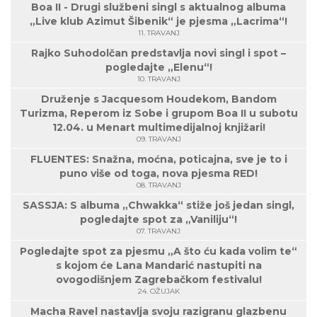
Boa II - Drugi službeni singl s aktualnog albuma
„Live klub Azimut Šibenik“ je pjesma „Lacrima“!
11. TRAVANJ
Rajko Suhodolčan predstavlja novi singl i spot –
pogledajte „Elenu“!
10. TRAVANJ
Druženje s Jacquesom Houdekom, Bandom
Turizma, Reperom iz Sobe i grupom Boa II u subotu
12.04. u Menart multimedijalnoj knjižari!
09. TRAVANJ
FLUENTES: Snažna, moćna, poticajna, sve je to i
puno više od toga, nova pjesma RED!
08. TRAVANJ
SASSJA: S albuma „Chwakka“ stiže još jedan singl,
pogledajte spot za „Vaniliju“!
07. TRAVANJ
Pogledajte spot za pjesmu „A što ću kada volim te“
s kojom će Lana Mandarić nastupiti na
ovogodišnjem Zagrebačkom festivalu!
24. OŽUJAK
Macha Ravel nastavlja svoju razigranu glazbenu