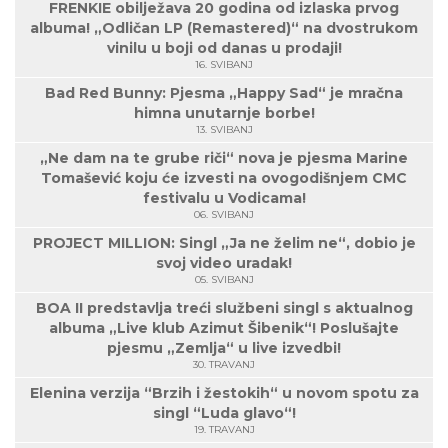
FRENKIE obilježava 20 godina od izlaska prvog
albuma! „Odličan LP (Remastered)“ na dvostrukom
vinilu u boji od danas u prodaji!
16. SVIBANJ
Bad Red Bunny: Pjesma „Happy Sad“ je mračna
himna unutarnje borbe!
13. SVIBANJ
„Ne dam na te grube riči“ nova je pjesma Marine
Tomašević koju će izvesti na ovogodišnjem CMC
festivalu u Vodicama!
06. SVIBANJ
PROJECT MILLION: Singl „Ja ne želim ne“, dobio je
svoj video uradak!
05. SVIBANJ
BOA II predstavlja treći službeni singl s aktualnog
albuma „Live klub Azimut Šibenik“! Poslušajte
pjesmu „Zemlja“ u live izvedbi!
30. TRAVANJ
Elenina verzija “Brzih i žestokih“ u novom spotu za
singl “Luda glavo“!
19. TRAVANJ