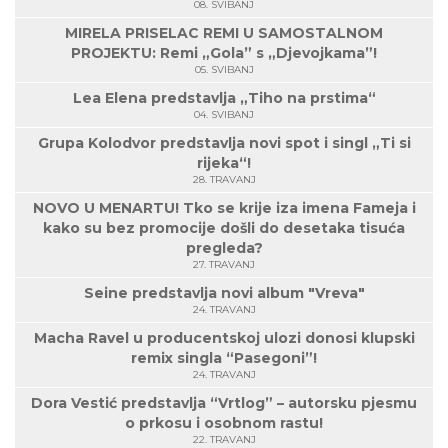
08. SVIBANJ
MIRELA PRISELAC REMI U SAMOSTALNOM
PROJEKTU: Remi „Gola” s „Djevojkama”!
05. SVIBANJ
Lea Elena predstavlja „Tiho na prstima“
04. SVIBANJ
Grupa Kolodvor predstavlja novi spot i singl „Ti si
rijeka“!
28. TRAVANJ
NOVO U MENARTU! Tko se krije iza imena Fameja i
kako su bez promocije došli do desetaka tisuća
pregleda?
27. TRAVANJ
Seine predstavlja novi album "Vreva"
24. TRAVANJ
Macha Ravel u producentskoj ulozi donosi klupski
remix singla “Pasegoni”!
24. TRAVANJ
Dora Vestić predstavlja “Vrtlog” – autorsku pjesmu
o prkosu i osobnom rastu!
22. TRAVANJ