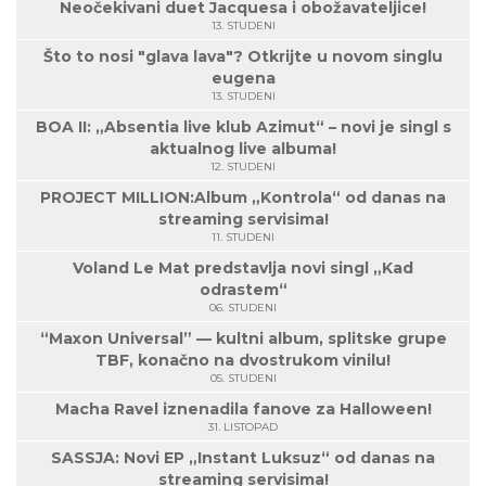
Neočekivani duet Jacquesa i obožavateljice!
13. STUDENI
Što to nosi "glava lava"? Otkrijte u novom singlu
eugena
13. STUDENI
BOA II: „Absentia live klub Azimut“ – novi je singl s
aktualnog live albuma!
12. STUDENI
PROJECT MILLION:Album „Kontrola“ od danas na
streaming servisima!
11. STUDENI
Voland Le Mat predstavlja novi singl „Kad
odrastem“
06. STUDENI
“Maxon Universal” — kultni album, splitske grupe
TBF, konačno na dvostrukom vinilu!
05. STUDENI
Macha Ravel iznenadila fanove za Halloween!
31. LISTOPAD
SASSJA: Novi EP „Instant Luksuz“ od danas na
streaming servisima!