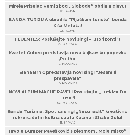
Mirela Priselac Remi zbog „Slobode“ obrijala glavu!
03. RUJAN
BANDA TURIZMA obradila “Pljačkam turiste” benda
Kiša Metaka!
02. RUJAN
FLUENTES: Poslušajte novi singl – „Horizonti“!
25. KOLOVOZ
Kvartet Gubec predstavlja novu kajkavsku popevku
„Potiho“
18. KOLOVOZ
Elena Brnić predstavlja novi singl "Jesam li
prespavala"
18. KOLOVOZ
NOVI ALBUM MACHE RAVEL! Poslušajte „Lutkica De
Luxe“!
06. KOLOVOZ
Banda Turizma: Spot za singl „Neću radit“ kreativno
rekreira četiri kultna spota Kuzme i Shake Zulu!
11. SRPANJ
Hrvoje Burazer Pavešković s pjesmom „Moje misto“