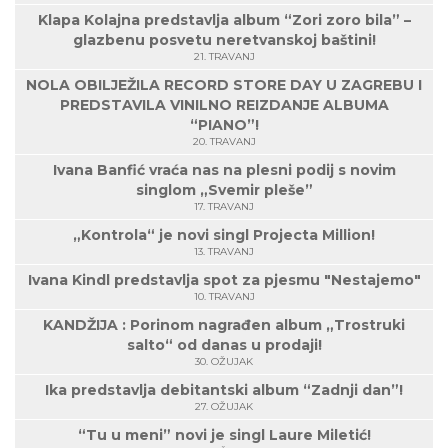
Klapa Kolajna predstavlja album “Zori zoro bila” –
glazbenu posvetu neretvanskoj baštini!
21. TRAVANJ
NOLA OBILJEŽILA RECORD STORE DAY U ZAGREBU I
PREDSTAVILA VINILNO REIZDANJE ALBUMA
“PIANO”!
20. TRAVANJ
Ivana Banfić vraća nas na plesni podij s novim
singlom „Svemir pleše”
17. TRAVANJ
„Kontrola“ je novi singl Projecta Million!
13. TRAVANJ
Ivana Kindl predstavlja spot za pjesmu "Nestajemo"
10. TRAVANJ
KANDŽIJA : Porinom nagrađen album „Trostruki
salto“ od danas u prodaji!
30. OŽUJAK
Ika predstavlja debitantski album “Zadnji dan”!
27. OŽUJAK
“Tu u meni” novi je singl Laure Miletić!