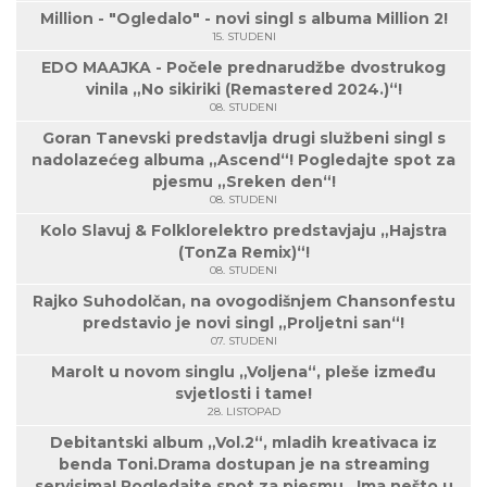
Million - "Ogledalo" - novi singl s albuma Million 2!
15. STUDENI
EDO MAAJKA - Počele prednarudžbe dvostrukog
vinila „No sikiriki (Remastered 2024.)“!
08. STUDENI
Goran Tanevski predstavlja drugi službeni singl s
nadolazećeg albuma „Ascend“! Pogledajte spot za
pjesmu „Sreken den“!
08. STUDENI
Kolo Slavuj & Folklorelektro predstavjaju „Hajstra
(TonZa Remix)“!
08. STUDENI
Rajko Suhodolčan, na ovogodišnjem Chansonfestu
predstavio je novi singl „Proljetni san“!
07. STUDENI
Marolt u novom singlu „Voljena“, pleše između
svjetlosti i tame!
28. LISTOPAD
Debitantski album „Vol.2“, mladih kreativaca iz
benda Toni.Drama dostupan je na streaming
servisima! Pogledajte spot za pjesmu „Ima nešto u