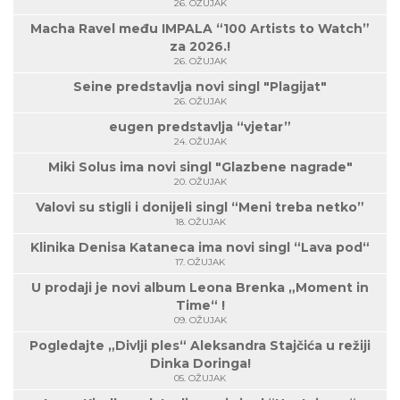
26. OŽUJAK
Macha Ravel među IMPALA “100 Artists to Watch”
za 2026.!
26. OŽUJAK
Seine predstavlja novi singl "Plagijat"
26. OŽUJAK
eugen predstavlja “vjetar”
24. OŽUJAK
Miki Solus ima novi singl "Glazbene nagrade"
20. OŽUJAK
Valovi su stigli i donijeli singl “Meni treba netko”
18. OŽUJAK
Klinika Denisa Kataneca ima novi singl “Lava pod“
17. OŽUJAK
U prodaji je novi album Leona Brenka „Moment in
Time“ !
09. OŽUJAK
Pogledajte „Divlji ples“ Aleksandra Stajčića u režiji
Dinka Doringa!
05. OŽUJAK