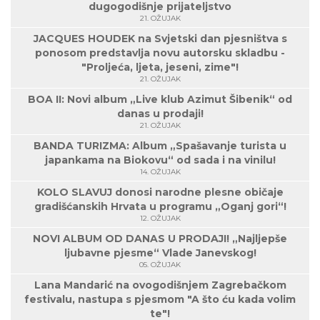
dugogodišnje prijateljstvo
21. OŽUJAK
JACQUES HOUDEK na Svjetski dan pjesništva s
ponosom predstavlja novu autorsku skladbu -
"Proljeća, ljeta, jeseni, zime"!
21. OŽUJAK
BOA II: Novi album „Live klub Azimut Šibenik“ od
danas u prodaji!
21. OŽUJAK
BANDA TURIZMA: Album „Spašavanje turista u
japankama na Biokovu“ od sada i na vinilu!
14. OŽUJAK
KOLO SLAVUJ donosi narodne plesne običaje
gradišćanskih Hrvata u programu „Oganj gori“!
12. OŽUJAK
NOVI ALBUM OD DANAS U PRODAJI! „Najljepše
ljubavne pjesme“ Vlade Janevskog!
05. OŽUJAK
Lana Mandarić na ovogodišnjem Zagrebačkom
festivalu, nastupa s pjesmom "A što ću kada volim
te"!