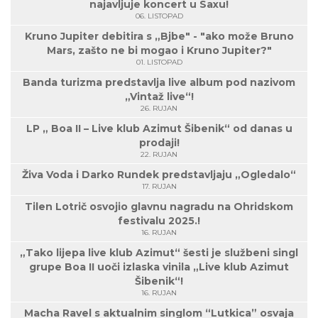
najavljuje koncert u Saxu!
06. LISTOPAD
Kruno Jupiter debitira s „Bjbe" - "ako može Bruno
Mars, zašto ne bi mogao i Kruno Jupiter?"
01. LISTOPAD
Banda turizma predstavlja live album pod nazivom
„Vintaž live“!
26. RUJAN
LP „ Boa II – Live klub Azimut Šibenik“ od danas u
prodaji!
22. RUJAN
Živa Voda i Darko Rundek predstavljaju „Ogledalo“
17. RUJAN
Tilen Lotrič osvojio glavnu nagradu na Ohridskom
festivalu 2025.!
16. RUJAN
„Tako lijepa live klub Azimut“ šesti je službeni singl
grupe Boa II uoči izlaska vinila „Live klub Azimut
Šibenik“!
16. RUJAN
Macha Ravel s aktualnim singlom “Lutkica” osvaja