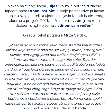
Nakon najavnog singla „
Bijes
“ kojim je odličan tuzlanski
rapcore band
Urban instinkt
iz svoje perspektive prikazao
stanje u svojoj zemlji, a ujedno i najavio izlazak istoimenog
albuma u proljeće 2021., stiže nam novi, drugi po redu
službeni singl – pjesma „
Istinom sam vođen
“!
Glazbu i tekst potpisuje Mirza Čardžić.
„
Pjesma govori o tome kako treba stati na kraj mržnji i
lažima koje se svakodnevno serviraju, ispiranju mozgova i
raznim demagogijama dok običan čovjek pati i živi u
konstantnom strahu od svega oko sebe. Također
univerzalna poruka ove pjesme je da ljudi trebaju pogledati
na druge ljude kroz oči svoje djece jer djeca u sebi nemaju
usađenu mržnju kada dolaze na ovaj svijet. Sva djeca svijeta
su ista, bez razlike, i naša je dužnost da ih učimo da postanu
bolji ljudi, a ne da od njih pravimo individue koje će sutra
mrziti nekoga zbog toga što je drugačiji od njega. Svim
tim ružnim stvarima moramo stati na kraj zbog naše
budućnosti i budućnosti djece, bez obzira na rasu, spol i
nacionalnost te nikada ne pognuti glavu pred nepravdom i
mržnjom
!“ – poručili su dečki iz benda.