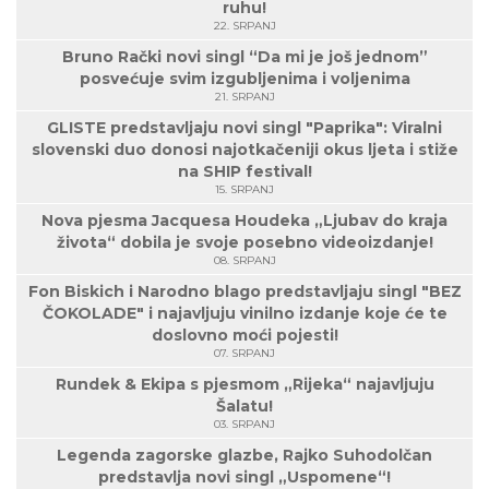
ruhu!
22. SRPANJ
Bruno Rački novi singl “Da mi je još jednom”
posvećuje svim izgubljenima i voljenima
21. SRPANJ
GLISTE predstavljaju novi singl "Paprika": Viralni
slovenski duo donosi najotkačeniji okus ljeta i stiže
na SHIP festival!
15. SRPANJ
Nova pjesma Jacquesa Houdeka „Ljubav do kraja
života“ dobila je svoje posebno videoizdanje!
08. SRPANJ
Fon Biskich i Narodno blago predstavljaju singl "BEZ
ČOKOLADE" i najavljuju vinilno izdanje koje će te
doslovno moći pojesti!
07. SRPANJ
Rundek & Ekipa s pjesmom „Rijeka“ najavljuju
Šalatu!
03. SRPANJ
Legenda zagorske glazbe, Rajko Suhodolčan
predstavlja novi singl „Uspomene“!