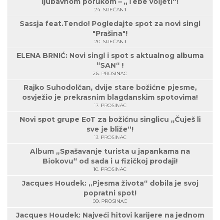
ljubavnom porukom – „Tebe voljeti“!
24. SIJEČANJ
Sassja feat.Tendo! Pogledajte spot za novi singl
"Prašina"!
20. SIJEČANJ
ELENA BRNIĆ: Novi singl i spot s aktualnog albuma
“SAN“ !
26. PROSINAC
Rajko Suhodolčan, dvije stare božićne pjesme,
osvježio je prekrasnim blagdanskim spotovima!
17. PROSINAC
Novi spot grupe EoT za božićnu singlicu „Čuješ li
sve je bliže“!
13. PROSINAC
Album „Spašavanje turista u japankama na
Biokovu“ od sada i u fizičkoj prodaji!
10. PROSINAC
Jacques Houdek: „Pjesma života“ dobila je svoj
popratni spot!
09. PROSINAC
Jacques Houdek: Najveći hitovi karijere na jednom