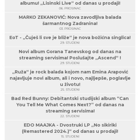
albumu! „Lisinski Live“ od danas u prodaji!
06. PROSINAC
MARKO ZEKANOVIĆ: Nova zavodljiva balada
šarmantnog Zadranina!
03. PROSINAC
EoT - „Čuješ li sve je bliže“ je nova božićna singlica!
29. STUDENI
Novi album Gorana Tanevskog od danas na
streaming servisima! Poslušajte „Ascend“ !
29. STUDENI
„Ruža“ je rock balada kojom nam Emina Arapović
najavljuje novi album, ali i novo, najljepše, poglavlje
u životu!
25. STUDENI
Bad Red Bunny: Debitantski studijski album “Can
You Tell Me What Comes Next?” od danas na
streaming servisima!
22. STUDENI
EDO MAAJKA - Dvostruki LP „No sikiriki
(Remastered 2024.)“ od danas u prodaji!
15. STUDENI