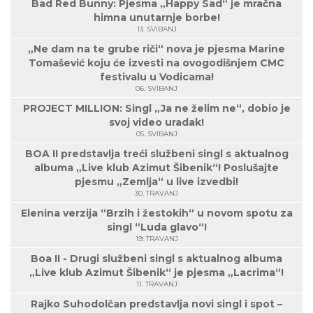
Bad Red Bunny: Pjesma „Happy Sad“ je mračna
himna unutarnje borbe!
13. SVIBANJ
„Ne dam na te grube riči“ nova je pjesma Marine
Tomašević koju će izvesti na ovogodišnjem CMC
festivalu u Vodicama!
06. SVIBANJ
PROJECT MILLION: Singl „Ja ne želim ne“, dobio je
svoj video uradak!
05. SVIBANJ
BOA II predstavlja treći službeni singl s aktualnog
albuma „Live klub Azimut Šibenik“! Poslušajte
pjesmu „Zemlja“ u live izvedbi!
30. TRAVANJ
Elenina verzija “Brzih i žestokih“ u novom spotu za
singl “Luda glavo“!
19. TRAVANJ
Boa II - Drugi službeni singl s aktualnog albuma
„Live klub Azimut Šibenik“ je pjesma „Lacrima“!
11. TRAVANJ
Rajko Suhodolčan predstavlja novi singl i spot –