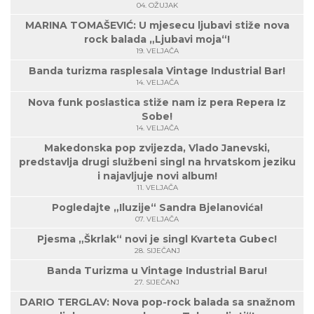
04. OŽUJAK
MARINA TOMAŠEVIĆ: U mjesecu ljubavi stiže nova
rock balada „Ljubavi moja“!
19. VELJAČA
Banda turizma rasplesala Vintage Industrial Bar!
14. VELJAČA
Nova funk poslastica stiže nam iz pera Repera Iz
Sobe!
14. VELJAČA
Makedonska pop zvijezda, Vlado Janevski,
predstavlja drugi službeni singl na hrvatskom jeziku
i najavljuje novi album!
11. VELJAČA
Pogledajte „Iluzije“ Sandra Bjelanovića!
07. VELJAČA
Pjesma „Škrlak“ novi je singl Kvarteta Gubec!
28. SIJEČANJ
Banda Turizma u Vintage Industrial Baru!
27. SIJEČANJ
DARIO TERGLAV: Nova pop-rock balada sa snažnom