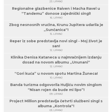
23. LIPANJ
Regionalne glazbenice Raiven i Macha Ravel u
“Tandemu” donose zajednički singl!
16. LIPANJ
Zbog nesnosnih vrućina, Krunu Jupitera udarila je
„Sunčanica“!
15. LIPANJ
Reper iz sobe predstavlja novi singl - Moj život je
san!
12. LIPANJ
Klinika Denisa Kataneca u najmračnijem izdanju
dosad na novom albumu „Ununani“
12. LIPANJ
“Gori kuća” u novom spotu Martina Žuneca!
10. LIPANJ
Banda turizma odgovorila Huljiću novim singlom
“Nisan rojen da bude mi lipo”!
09. LIPANJ
Project Million predstavlja četvrti službeni singl s
albuma „Kontrola“!
03. LIPANJ