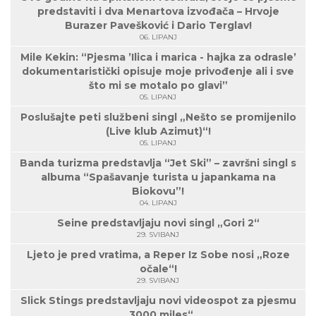
predstaviti i dva Menartova izvođača – Hrvoje
Burazer Pavešković i Dario Terglav!
06. LIPANJ
Mile Kekin: “Pjesma ’Ilica i marica - hajka za odrasle’
dokumentaristički opisuje moje privođenje ali i sve
što mi se motalo po glavi”
05. LIPANJ
Poslušajte peti službeni singl „Nešto se promijenilo
(Live klub Azimut)“!
05. LIPANJ
Banda turizma predstavlja “Jet Ski” – završni singl s
albuma “Spašavanje turista u japankama na
Biokovu”!
04. LIPANJ
Seine predstavljaju novi singl „Gori 2“
29. SVIBANJ
Ljeto je pred vratima, a Reper Iz Sobe nosi „Roze
očale“!
29. SVIBANJ
Slick Stings predstavljaju novi videospot za pjesmu
„3000 miles“