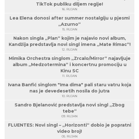
TikTok publiku diljem regije!
16. RUJAN
Lea Elena donosi after summer nostalgiju u pjesmi
„Azurno“
15. RUJAN
Nakon singla „Plan“ kojim je najavio novi album,
Kandžija predstavlja novi singl imena „Mate Rimac“!
12. RUJAN
Mimika Orchestra singlom „Zrcalo/Mirror“ najavljuje
album „Medzotermina“ i koncertnu promociju u
Kinu SC
11. RUJAN
Ivana Banfić singlom "Ima dima" pali staru vatru koja
nas je devedesetih nosila do jutra
10. RUJAN
Sandro Bjelanović predstavlja novi singl „Zbog
tebe“
09. RUJAN
FLUENTES: Novi singl – „Horizonti“ dobio je popratni
video broj!
05. RUJAN