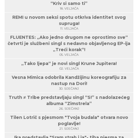
“Kriv si samo ti”
18. VELJAČA
REMI u novom seksi spotu otkriva identitet svog
supruga!
11. VELJAČA
FLUENTES: „Ako jedno drugom ne oprostimo sve“
četvrti je službeni singl s nedavno objavljenog EP-ija
„Treći korak“!
05. VELJAČA
„Tako ljepa“ je novi singl Krune Jupitera!
02. VELJAČA
Vesna Mimica odobrila Kandžijinu koreografiju za
nastup na Dori!
30. SIJEČANJ
Truth ≠ Tribe predstavljaju singl “S!” s nadolazećeg
albuma “Zimstrela”
26. SIJEČANJ
Tilen Lotrič s pjesmom "Tvoja budala" otvara novo
poglavlje!
21. SIJEČANJ
Ika predstavlja "Sram strah i ja"- tiha pjesma za