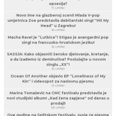
opsesija?
17. LIPANJ
Novo ime na glazbenoj sceni! Mlada V-pop
umjetnica Zoe predstavila debitantski singl “Hit My
Head” u Zagrebu!
16. LIPANJ
Macha Ravel je “Lutkica”! Stigao je avangardni pop
singl na francusko-hrvatskom jeziku!
16. LIPANJ
SASSJA: Kako objasniti žensko djelovanje, kretanje,
a da izađemo iz deminutiva? Poslušajte u novom
singlu „XX“!
16. LIPANJ
Ocean Of Another objavio EP “Loneliness of My
Kin” i videospot za naslovnu pjesmu
13. LIPANJ
Marina Tomašević na CMC festivalu predstavila je
novi studijski album! „Kad žena zapjeva“ od danas u
prodaji!
09. LIPANJ
Ove godine na Splitskom festivalu, svoje će pjesme