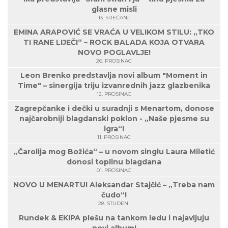
glasne misli
13. SIJEČANJ
EMINA ARAPOVIĆ SE VRAĆA U VELIKOM STILU: „TKO
TI RANE LIJEČI“ – ROCK BALADA KOJA OTVARA
NOVO POGLAVLJE!
26. PROSINAC
Leon Brenko predstavlja novi album "Moment in
Time" – sinergija triju izvanrednih jazz glazbenika
12. PROSINAC
Zagrepčanke i dečki u suradnji s Menartom, donose
najčarobniji blagdanski poklon - „Naše pjesme su
igra“!
11. PROSINAC
„Čarolija mog Božića“ – u novom singlu Laura Miletić
donosi toplinu blagdana
01. PROSINAC
NOVO U MENARTU! Aleksandar Stajčić – „Treba nam
čudo“!
28. STUDENI
Rundek & EKIPA plešu na tankom ledu i najavljuju