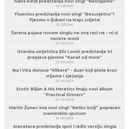
Ivana Kindl predstavlja novi singl “Nestajemo“
02. OŽUJAK
Fluentes predstavlja novi singl “Bezuvjetno”!
Pjesmu o ljubavi na kraju svijeta!
02. OŽUJAK
Šarena pojava novom singlu ne zna reći ne – ni vi
nećete moći!
27. VELJAČA
Istarska umjetnica Elis Lovrić predstavlja tri
prepjeva pjesme “Kanat od mora“
23. VELJAČA
Ika i Vića donose "Klikere" - duet koji pleše kroz
vrijeme i sjećanja
23. VELJAČA
Erotic Biljan & His Heretics imaju novi album
“Practical Sinners“
20. VELJAČA
Martin Žunec ima novi singl “Netko bolji” popraćen
svemirskim spotom
18. VELJAČA
Aracataca predstavlja spot i radio verziju singla