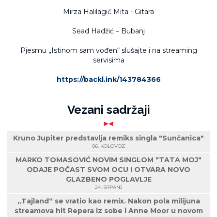
Mirza Halilagić Mita - Gitara
Sead Hadžić – Bubanj
Pjesmu „Istinom sam vođen“ slušajte i na streaming
servisima
https://backl.ink/143784366
Vezani sadržaji
Kruno Jupiter predstavlja remiks singla "Sunčanica"
06. KOLOVOZ
MARKO TOMASOVIĆ NOVIM SINGLOM "TATA MOJ"
ODAJE POČAST SVOM OCU I OTVARA NOVO
GLAZBENO POGLAVLJE
24. SRPANJ
„Tajland“ se vratio kao remix. Nakon pola milijuna
streamova hit Repera iz sobe i Anne Moor u novom