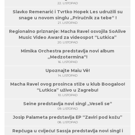
22. LISTOPAD
Slavko Remenarić i Tvrtko Hopek Les udružili su
snage u novom singlu „Priručnik za tebe“ !
21. LISTOPAD
Regionalno priznanje: Macha Ravel osvojila SoAlive
Music Video Award za videospot “Lutkica”
20. LISTOPAD
Mimika Orchestra predstavlja novi album
„Medzotermina“!
16. LISTOPAD
Upoznajte Maiu Vë!
14. LISTOPAD
Macha Ravel ovog prosinca stiže u klub Boogaloo!
“Lutkica” uživo u Zagrebu!
10. LISTOPAD
Seine predstavlja novi singl „Veseli se“
09. LISTOPAD
Josip Palameta predstavlja EP “Zaviri pod kožu”
08. LISTOPAD
Repčuga u cvijeću! Sassja predstavlja novi singl i