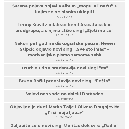
Šarena pojava objavila album „Mogu, al’ neću“ s
kojim se ne planira uklopiti
01. LIPANJ
Lenny Kravitz odabrao bend Aracataca kao
predgrupu, a s njima stiže singl „Sjeti me se“
29. SVIBANJ
Nakon pet godina diskografske pauze, Neven
Stipčić objavio novi singl „Sve što imaš“ –
motivacijsko pismo samome sebi!
29. SVIBANJ
Truth ≠ Tribe predstavlja novi singl “M!”
28. SVIBANJ
Bruno Rački predstavlja novi singl “Fešta”
22. SVIBANJ
Valovi nas vode na daleki Barbados
13. SVIBANJ
Objavljen je duet Marka Tolje i Olivera Dragojevića
„Ti si moja ljubav“
11. SVIBANJ
Zaljubite se u novi singl Meritas dok svira „Radio”