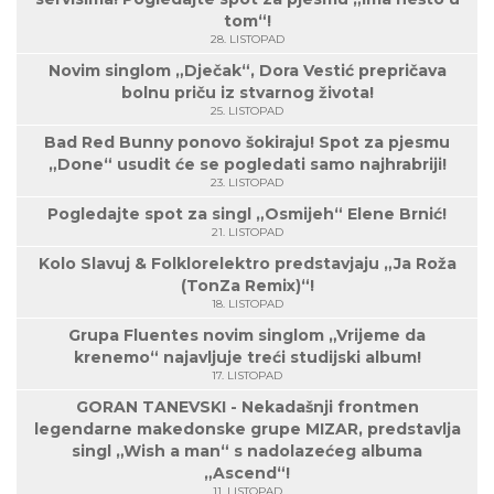
tom“!
28. LISTOPAD
Novim singlom „Dječak“, Dora Vestić prepričava
bolnu priču iz stvarnog života!
25. LISTOPAD
Bad Red Bunny ponovo šokiraju! Spot za pjesmu
„Done“ usudit će se pogledati samo najhrabriji!
23. LISTOPAD
Pogledajte spot za singl „Osmijeh“ Elene Brnić!
21. LISTOPAD
Kolo Slavuj & Folklorelektro predstavjaju „Ja Roža
(TonZa Remix)“!
18. LISTOPAD
Grupa Fluentes novim singlom „Vrijeme da
krenemo“ najavljuje treći studijski album!
17. LISTOPAD
GORAN TANEVSKI - Nekadašnji frontmen
legendarne makedonske grupe MIZAR, predstavlja
singl „Wish a man“ s nadolazećeg albuma
„Ascend“!
11. LISTOPAD