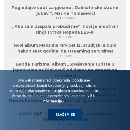
Pogledajte spot za pjesmu „Dalmatinske strune
ljubavi“, Marine Tomašević!
10. LISTOPAD
„Ako sam zaspala probudi me“, novi je emotivni
singl Tvrtka Hopeka LES-a!
30. RUJAN
Novi album Maksima Mrvice! 12. studijski album
nakon šest godina, na streaming servisima!
27. RUJAN
Banda Turizma: Album „Spašavanje turista u
japankama na Biokovu“ od danas na streaming
servisima!
Ova web stranica radi boljeg rada i poboljšane
27. RUJAN
funkcionalnosti koristi kolačiće (eng. cookies) i slične
Lorenza Lola, mlada rovinjska pjevačica koja je
tehnologije. Ako nastavite s pregledom stranice, smatrat
oduševila legendarnog američkog skladatelja
ćemo da ste suglasni s navedenom uporabom.
Više
Davida Fostera, predstavlja singl „Ljubav ima plan!“
informacija »
23. RUJAN
„Listen Up!“ novi EP grupe EoT, od danas na
SLAŽEM SE
streaming servisima!
20. RUJAN