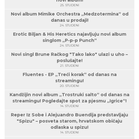
novi album!
25. STUDENI
Novi album Mimike Orchestra „Medzotermina“ od
danas u prodaji!
24. STUDENI
Erotic Biljan & His Heretics najavljuju novi album
singlom „P-p-p Punch“
24. STUDENI
Novi singl Brune Račkog "Tako lako" ulazi u uho –
poslušajte!
21. STUDENI
Fluentes - EP „Treći korak“ od danas na
streamingu!
20. STUDENI
Kandžijin novi album „Trostruki salto“ od danas na
streamingu! Pogledajte spot za pjesmu „Igrice“!
14. STUDENI
Reper Iz Sobe i Alejuandro Buendija predstavljaju
"Spizu" – posveta starom, hrvatskom običaju
odlaska u spizu!
14. STUDENI