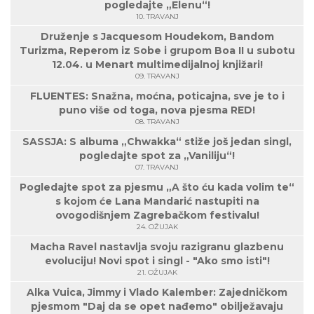
pogledajte „Elenu“!
10. TRAVANJ
Druženje s Jacquesom Houdekom, Bandom
Turizma, Reperom iz Sobe i grupom Boa II u subotu
12.04. u Menart multimedijalnoj knjižari!
09. TRAVANJ
FLUENTES: Snažna, moćna, poticajna, sve je to i
puno više od toga, nova pjesma RED!
08. TRAVANJ
SASSJA: S albuma „Chwakka“ stiže još jedan singl,
pogledajte spot za „Vaniliju“!
07. TRAVANJ
Pogledajte spot za pjesmu „A što ću kada volim te“
s kojom će Lana Mandarić nastupiti na
ovogodišnjem Zagrebačkom festivalu!
24. OŽUJAK
Macha Ravel nastavlja svoju razigranu glazbenu
evoluciju! Novi spot i singl - "Ako smo isti"!
21. OŽUJAK
Alka Vuica, Jimmy i Vlado Kalember: Zajedničkom
pjesmom "Daj da se opet nađemo" obilježavaju