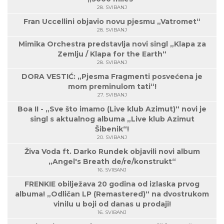
28. SVIBANJ
Fran Uccellini objavio novu pjesmu „Vatromet“
28. SVIBANJ
Mimika Orchestra predstavlja novi singl „Klapa za
Zemlju / Klapa for the Earth“
28. SVIBANJ
DORA VESTIĆ: „Pjesma Fragmenti posvećena je
mom preminulom tati“!
27. SVIBANJ
Boa II - „Sve što imamo (Live klub Azimut)“ novi je
singl s aktualnog albuma „Live klub Azimut
Šibenik“!
20. SVIBANJ
Živa Voda ft. Darko Rundek objavili novi album
„Angel's Breath de/re/konstrukt“
16. SVIBANJ
FRENKIE obilježava 20 godina od izlaska prvog
albuma! „Odličan LP (Remastered)“ na dvostrukom
vinilu u boji od danas u prodaji!
16. SVIBANJ