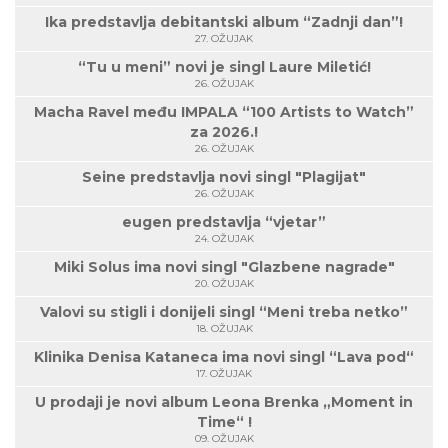
Ika predstavlja debitantski album “Zadnji dan”!
27. OŽUJAK
“Tu u meni” novi je singl Laure Miletić!
26. OŽUJAK
Macha Ravel među IMPALA “100 Artists to Watch”
za 2026.!
26. OŽUJAK
Seine predstavlja novi singl "Plagijat"
26. OŽUJAK
eugen predstavlja “vjetar”
24. OŽUJAK
Miki Solus ima novi singl "Glazbene nagrade"
20. OŽUJAK
Valovi su stigli i donijeli singl “Meni treba netko”
18. OŽUJAK
Klinika Denisa Kataneca ima novi singl “Lava pod“
17. OŽUJAK
U prodaji je novi album Leona Brenka „Moment in
Time“ !
09. OŽUJAK