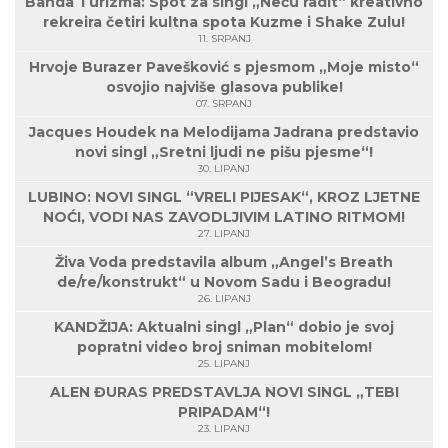
Banda Turizma: Spot za singl „Neću radit“ kreativno
rekreira četiri kultna spota Kuzme i Shake Zulu!
11. SRPANJ
Hrvoje Burazer Pavešković s pjesmom „Moje misto“
osvojio najviše glasova publike!
07. SRPANJ
Jacques Houdek na Melodijama Jadrana predstavio
novi singl „Sretni ljudi ne pišu pjesme“!
30. LIPANJ
LUBINO: NOVI SINGL “VRELI PIJESAK“, KROZ LJETNE
NOĆI, VODI NAS ZAVODLJIVIM LATINO RITMOM!
27. LIPANJ
Živa Voda predstavila album „Angel’s Breath
de/re/konstrukt“ u Novom Sadu i Beogradu!
26. LIPANJ
KANDŽIJA: Aktualni singl „Plan“ dobio je svoj
popratni video broj sniman mobitelom!
25. LIPANJ
ALEN ĐURAS PREDSTAVLJA NOVI SINGL „TEBI
PRIPADAM“!
23. LIPANJ