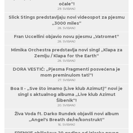
očale“!
29. SVIBANJ
Slick Stings predstavljaju novi videospot za pjesmu
„3000 miles“
28. SVIBANJ
Fran Uccellini objavio novu pjesmu „Vatromet“
28. SVIBANJ
Mimika Orchestra predstavlja novi singl „Klapa za
Zemlju / Klapa for the Earth“
28. SVIBANJ
DORA VESTIĆ: „Pjesma Fragmenti posvećena je
mom preminulom tati“!
27. SVIBANJ
Boa II - „Sve što imamo (Live klub Azimut)“ novi je
singl s aktualnog albuma „Live klub Azimut
Šibenik“!
20. SVIBANJ
Živa Voda ft. Darko Rundek objavili novi album
„Angel's Breath de/re/konstrukt“
16. SVIBANJ