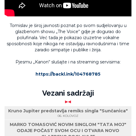
Tomislav je široj javnosti poznat po svom sudjelovanju u
glazbenom showu „The Voice“ gdje je dogurao do
polufinala. Već tada je pokazao izuzetne vokalne
sposobnosti koje nikoga ne ostavljaju ravnodušnima i time
zaradio simpatije i publike i žirija.
Pjesmu „Kanon“ slušajte i na streaming servisima:
https://backl.ink/104768785
Vezani sadržaji
Kruno Jupiter predstavlja remiks singla "Sunčanica"
06. KOLOVOZ
MARKO TOMASOVIĆ NOVIM SINGLOM "TATA MOJ"
ODAJE POČAST SVOM OCU I OTVARA NOVO