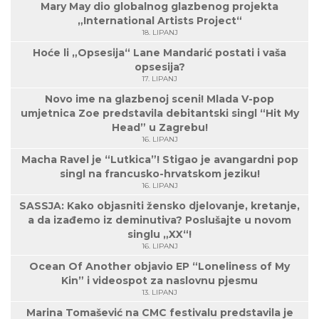
Mary May dio globalnog glazbenog projekta
„International Artists Project“
18. LIPANJ
Hoće li „Opsesija“ Lane Mandarić postati i vaša
opsesija?
17. LIPANJ
Novo ime na glazbenoj sceni! Mlada V-pop
umjetnica Zoe predstavila debitantski singl “Hit My
Head” u Zagrebu!
16. LIPANJ
Macha Ravel je “Lutkica”! Stigao je avangardni pop
singl na francusko-hrvatskom jeziku!
16. LIPANJ
SASSJA: Kako objasniti žensko djelovanje, kretanje,
a da izađemo iz deminutiva? Poslušajte u novom
singlu „XX“!
16. LIPANJ
Ocean Of Another objavio EP “Loneliness of My
Kin” i videospot za naslovnu pjesmu
13. LIPANJ
Marina Tomašević na CMC festivalu predstavila je