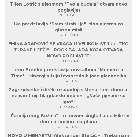
Tilen Lotrič s pjesmom "Tvoja budala" otvara novo
poglavlje!
21. SIJEČANJ
Ika predstavlja "Sram strah i ja"- tiha pjesma za
glasne misli
13. SIJEČANJ
EMINA ARAPOVIĆ SE VRAĆA U VELIKOM STILU: „TKO
TI RANE LIJEČI“ – ROCK BALADA KOJA OTVARA
NOVO POGLAVLJE!
26. PROSINAC
Leon Brenko predstavlja novi album "Moment in
Time" – sinergija triju izvanrednih jazz glazbenika
12. PROSINAC
Zagrepčanke i dečki u suradnji s Menartom, donose
najčarobniji blagdanski poklon - „Naše pjesme su
igra“!
11. PROSINAC
„Čarolija mog Božića“ – u novom singlu Laura Miletić
donosi toplinu blagdana
01. PROSINAC
NOVO U MENARTU! Aleksandar Stajčić – „Treba nam