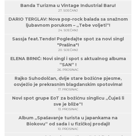
Banda Turizma u Vintage Industrial Baru!
27. SIJEČANJ
DARIO TERGLAV: Nova pop-rock balada sa snažnom
ljubavnom porukom – „Tebe voljeti“!
24. SIJEČANJ
Sassja feat.Tendo! Pogledajte spot za novi singl
"Prašina"!
20. SIJEČANJ
ELENA BRNIĆ: Novi singl i spot s aktualnog albuma
“SAN“ !
26. PROSINAC
Rajko Suhodolčan, dvije stare božićne pjesme,
osvježio je prekrasnim blagdanskim spotovima!
17. PROSINAC
Novi spot grupe EoT za božićnu singlicu „Čuješ li
sve je bliže“!
13. PROSINAC
Album „Spašavanje turista u japankama na
Biokovu“ od sada i u fizičkoj prodaji!
10. PROSINAC