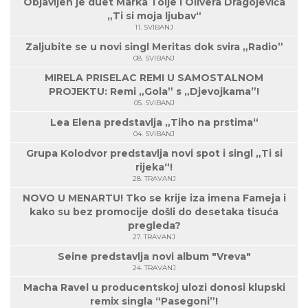
Objavljen je duet Marka Tolje i Olivera Dragojevića
„Ti si moja ljubav“
11. SVIBANJ
Zaljubite se u novi singl Meritas dok svira „Radio”
08. SVIBANJ
MIRELA PRISELAC REMI U SAMOSTALNOM
PROJEKTU: Remi „Gola” s „Djevojkama”!
05. SVIBANJ
Lea Elena predstavlja „Tiho na prstima“
04. SVIBANJ
Grupa Kolodvor predstavlja novi spot i singl „Ti si
rijeka“!
28. TRAVANJ
NOVO U MENARTU! Tko se krije iza imena Fameja i
kako su bez promocije došli do desetaka tisuća
pregleda?
27. TRAVANJ
Seine predstavlja novi album "Vreva"
24. TRAVANJ
Macha Ravel u producentskoj ulozi donosi klupski
remix singla “Pasegoni”!