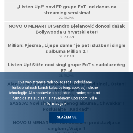
„Listen Up!“ novi EP grupe EoT, od danas na
streaming servisima!
20. RUJAN
NOVO U MENARTU! Sandro Bjelanović donosi dašak
Bollywooda u hrvatski eter!
17. RUJAN
Million: Pjesma „Lijepe dame“ je peti službeni single
s albuma Million 2.!
16. RUJAN
Listen Up! Stiže novi singl grupe EoT s nadolazećeg
EP-a!
05. RUJAN
Ova web stranica radi boljeg rada i poboljšane
Alen Đuras u emotivnom spotu za novi singl „Ostani
funkcionalnosti koristi kolačiće (eng. cookies) i slične
uz njega“!
tehnologije. Ako nastavite s pregledom stranice, smatrat
03. RUJAN
ćemo da ste suglasni s navedenom uporabom.
Više
SASSJA: Novi singl s hvaljenog albuma „Chwakka“!
informacija »
Poslušajte „KadKad“!
30. KOLOVOZ
SLAŽEM SE
NOVO U MENARTU! Fran Uccellini predstavlja se
singlom „Vizije“!