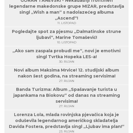
GORAN TANEVSKI - Nekadašnji frontmen
legendarne makedonske grupe MIZAR, predstavlja
singl „Wish a man“ s nadolazećeg albuma
„Ascend“!
11. LISTOPAD
Pogledajte spot za pjesmu „Dalmatinske strune
ljubavi“, Marine Tomašević!
10. LISTOPAD
„Ako sam zaspala probudi me“, novi je emotivni
singl Tvrtka Hopeka LES-a!
30. RUJAN
Novi album Maksima Mrvice! 12. studijski album
nakon šest godina, na streaming servisima!
27. RUJAN
Banda Turizma: Album „Spašavanje turista u
japankama na Biokovu“ od danas na streaming
servisima!
27. RUJAN
Lorenza Lola, mlada rovinjska pjevačica koja je
oduševila legendarnog američkog skladatelja
Davida Fostera, predstavlja singl „Ljubav ima plan!“
23. RUJAN