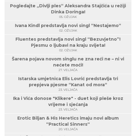
Pogledajte „Divlji ples“ Aleksandra Stajčića u režiji
Dinka Doringa!
05. OŽUJAK
Ivana Kindl predstavlja novi singl “Nestajemo“
02. OŽUJAK
Fluentes predstavlja novi singl “Bezuvjetno”!
Pjesmu o ljubavi na kraju svijeta!
02. OŽUJAK
Šarena pojava novom singlu ne zna reći ne – ni vi
nećete moći!
27. VELJAČA
Istarska umjetnica Elis Lovrić predstavlja tri
prepjeva pjesme “Kanat od mora“
23. VELJAČA
Ika i Vića donose "Klikere" - duet koji pleše kroz
vrijeme i sjećanja
23. VELJAČA
Erotic Biljan & His Heretics imaju novi album
“Practical Sinners“
20. VELJAČA