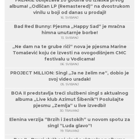
FRENKIE obilježava 20 godina od izlaska prvog
albuma! „Odličan LP (Remastered)“ na dvostrukom
vinilu u boji od danas u prodaji!
16. SVIBANJ
Bad Red Bunny: Pjesma „Happy Sad“ je mračna
himna unutarnje borbe!
13. SVIBANJ
„Ne dam na te grube riči“ nova je pjesma Marine
Tomašević koju će izvesti na ovogodišnjem CMC
festivalu u Vodicama!
06. SVIBANJ
PROJECT MILLION: Singl „Ja ne želim ne“, dobio je
svoj video uradak!
05. SVIBANJ
BOA II predstavlja treći službeni singl s aktualnog
albuma „Live klub Azimut Šibenik“! Poslušajte
pjesmu „Zemlja“ u live izvedbi!
30. TRAVANJ
Elenina verzija “Brzih i žestokih“ u novom spotu za
singl “Luda glavo“!
19. TRAVANJ