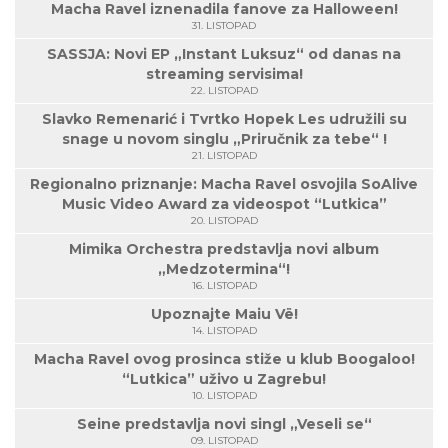
Macha Ravel iznenadila fanove za Halloween!
31. LISTOPAD
SASSJA: Novi EP „Instant Luksuz“ od danas na
streaming servisima!
22. LISTOPAD
Slavko Remenarić i Tvrtko Hopek Les udružili su
snage u novom singlu „Priručnik za tebe“ !
21. LISTOPAD
Regionalno priznanje: Macha Ravel osvojila SoAlive
Music Video Award za videospot “Lutkica”
20. LISTOPAD
Mimika Orchestra predstavlja novi album
„Medzotermina“!
16. LISTOPAD
Upoznajte Maiu Vë!
14. LISTOPAD
Macha Ravel ovog prosinca stiže u klub Boogaloo!
“Lutkica” uživo u Zagrebu!
10. LISTOPAD
Seine predstavlja novi singl „Veseli se“
09. LISTOPAD