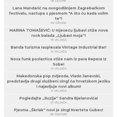
05. OŽUJAK
Lana Mandarić na ovogodišnjem Zagrebačkom
festivalu, nastupa s pjesmom "A što ću kada volim
te"!
04. OŽUJAK
MARINA TOMAŠEVIĆ: U mjesecu ljubavi stiže nova
rock balada „Ljubavi moja“!
19. VELJAČA
Banda turizma rasplesala Vintage Industrial Bar!
14. VELJAČA
Nova funk poslastica stiže nam iz pera Repera Iz
Sobe!
14. VELJAČA
Makedonska pop zvijezda, Vlado Janevski,
predstavlja drugi službeni singl na hrvatskom jeziku
i najavljuje novi album!
11. VELJAČA
Pogledajte „Iluzije“ Sandra Bjelanovića!
07. VELJAČA
Pjesma „Škrlak“ novi je singl Kvarteta Gubec!
28. SIJEČANJ