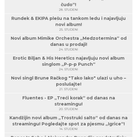
čudo“!
28. STUDENI
Rundek & EKIPA plešu na tankom ledu i najavljuju
novi album!
25. STUDENI
Novi album Mimike Orchestra „Medzotermina“ od
danas u prodaji!
24. STUDENI
Erotic Biljan & His Heretics najavljuju novi album
singlom „P-p-p Punch“
24. STUDENI
Novi singl Brune Račkog "Tako lako" ulazi u uho –
poslušajte!
21. STUDENI
Fluentes - EP „Treći korak“ od danas na
streamingu!
20. STUDENI
Kandžijin novi album „Trostruki salto“ od danas na
streamingu! Pogledajte spot za pjesmu „Igrice“!
14. STUDENI