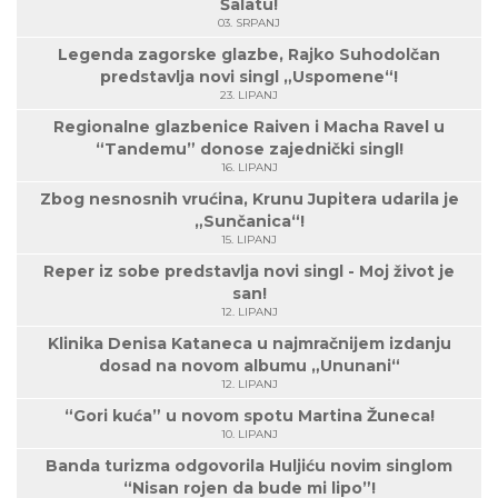
Šalatu!
03. SRPANJ
Legenda zagorske glazbe, Rajko Suhodolčan
predstavlja novi singl „Uspomene“!
23. LIPANJ
Regionalne glazbenice Raiven i Macha Ravel u
“Tandemu” donose zajednički singl!
16. LIPANJ
Zbog nesnosnih vrućina, Krunu Jupitera udarila je
„Sunčanica“!
15. LIPANJ
Reper iz sobe predstavlja novi singl - Moj život je
san!
12. LIPANJ
Klinika Denisa Kataneca u najmračnijem izdanju
dosad na novom albumu „Ununani“
12. LIPANJ
“Gori kuća” u novom spotu Martina Žuneca!
10. LIPANJ
Banda turizma odgovorila Huljiću novim singlom
“Nisan rojen da bude mi lipo”!