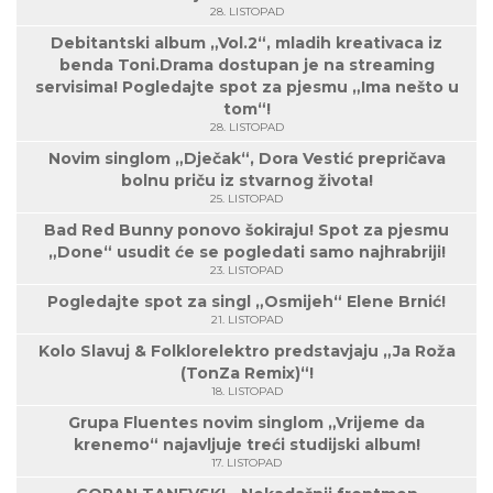
28. LISTOPAD
Debitantski album „Vol.2“, mladih kreativaca iz
benda Toni.Drama dostupan je na streaming
servisima! Pogledajte spot za pjesmu „Ima nešto u
tom“!
28. LISTOPAD
Novim singlom „Dječak“, Dora Vestić prepričava
bolnu priču iz stvarnog života!
25. LISTOPAD
Bad Red Bunny ponovo šokiraju! Spot za pjesmu
„Done“ usudit će se pogledati samo najhrabriji!
23. LISTOPAD
Pogledajte spot za singl „Osmijeh“ Elene Brnić!
21. LISTOPAD
Kolo Slavuj & Folklorelektro predstavjaju „Ja Roža
(TonZa Remix)“!
18. LISTOPAD
Grupa Fluentes novim singlom „Vrijeme da
krenemo“ najavljuje treći studijski album!
17. LISTOPAD