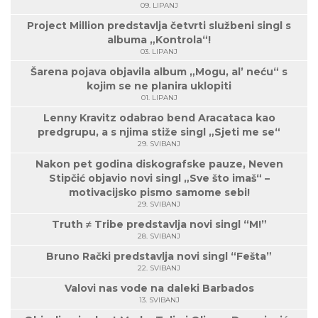
09. LIPANJ
Project Million predstavlja četvrti službeni singl s
albuma „Kontrola“!
03. LIPANJ
Šarena pojava objavila album „Mogu, al’ neću“ s
kojim se ne planira uklopiti
01. LIPANJ
Lenny Kravitz odabrao bend Aracataca kao
predgrupu, a s njima stiže singl „Sjeti me se“
29. SVIBANJ
Nakon pet godina diskografske pauze, Neven
Stipčić objavio novi singl „Sve što imaš“ –
motivacijsko pismo samome sebi!
29. SVIBANJ
Truth ≠ Tribe predstavlja novi singl “M!”
28. SVIBANJ
Bruno Rački predstavlja novi singl “Fešta”
22. SVIBANJ
Valovi nas vode na daleki Barbados
13. SVIBANJ