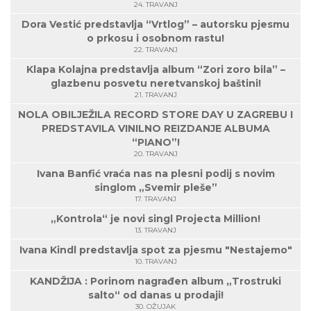
24. TRAVANJ
Dora Vestić predstavlja “Vrtlog” – autorsku pjesmu
o prkosu i osobnom rastu!
22. TRAVANJ
Klapa Kolajna predstavlja album “Zori zoro bila” –
glazbenu posvetu neretvanskoj baštini!
21. TRAVANJ
NOLA OBILJEŽILA RECORD STORE DAY U ZAGREBU I
PREDSTAVILA VINILNO REIZDANJE ALBUMA
“PIANO”!
20. TRAVANJ
Ivana Banfić vraća nas na plesni podij s novim
singlom „Svemir pleše”
17. TRAVANJ
„Kontrola“ je novi singl Projecta Million!
13. TRAVANJ
Ivana Kindl predstavlja spot za pjesmu "Nestajemo"
10. TRAVANJ
KANDŽIJA : Porinom nagrađen album „Trostruki
salto“ od danas u prodaji!
30. OŽUJAK