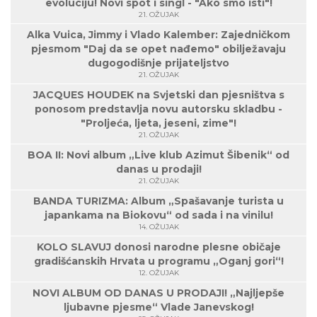
evoluciju! Novi spot i singl - "Ako smo isti"!
21. OŽUJAK
Alka Vuica, Jimmy i Vlado Kalember: Zajedničkom
pjesmom "Daj da se opet nađemo" obilježavaju
dugogodišnje prijateljstvo
21. OŽUJAK
JACQUES HOUDEK na Svjetski dan pjesništva s
ponosom predstavlja novu autorsku skladbu -
"Proljeća, ljeta, jeseni, zime"!
21. OŽUJAK
BOA II: Novi album „Live klub Azimut Šibenik“ od
danas u prodaji!
21. OŽUJAK
BANDA TURIZMA: Album „Spašavanje turista u
japankama na Biokovu“ od sada i na vinilu!
14. OŽUJAK
KOLO SLAVUJ donosi narodne plesne običaje
gradišćanskih Hrvata u programu „Oganj gori“!
12. OŽUJAK
NOVI ALBUM OD DANAS U PRODAJI! „Najljepše
ljubavne pjesme“ Vlade Janevskog!