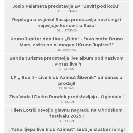
Josip Palameta predstavlja EP “Zaviri pod kožu”
08. LISTOPAD
Repčuga u cvijeću! Sassja predstavlja novi singl i
najavljuje koncert u Saxu!
06. LISTOPAD
Kruno Jupiter debitira s „Bjbe" - "ako može Bruno
Mars, zašto ne bi mogao i Kruno Jupiter?"
01. LISTOPAD
Banda turizma predstavlja live album pod nazivom
„Vintaž live“!
26. RUJAN
LP „ Boa II – Live klub Azimut Šibenik“ od danas u
prodaji!
22. RUJAN
Živa Voda i Darko Rundek predstavljaju „Ogledalo“
17. RUJAN
Tilen Lotrič osvojio glavnu nagradu na Ohridskom
festivalu 2025.!
16. RUJAN
„Tako lijepa live klub Azimut“ šesti je službeni singl