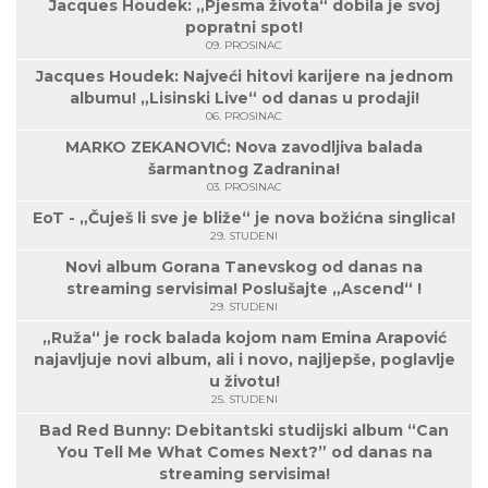
Jacques Houdek: „Pjesma života“ dobila je svoj
popratni spot!
09. PROSINAC
Jacques Houdek: Najveći hitovi karijere na jednom
albumu! „Lisinski Live“ od danas u prodaji!
06. PROSINAC
MARKO ZEKANOVIĆ: Nova zavodljiva balada
šarmantnog Zadranina!
03. PROSINAC
EoT - „Čuješ li sve je bliže“ je nova božićna singlica!
29. STUDENI
Novi album Gorana Tanevskog od danas na
streaming servisima! Poslušajte „Ascend“ !
29. STUDENI
„Ruža“ je rock balada kojom nam Emina Arapović
najavljuje novi album, ali i novo, najljepše, poglavlje
u životu!
25. STUDENI
Bad Red Bunny: Debitantski studijski album “Can
You Tell Me What Comes Next?” od danas na
streaming servisima!