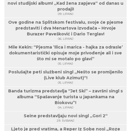
novi studijski album! „Kad žena zapjeva“ od danas u
prodaji!
09. LIPANJ
Ove godine na Splitskom festivalu, svoje će pjesme
predstaviti i dva Menartova izvođača – Hrvoje
Burazer Pavešković i Dario Terglav!
06. LIPANJ
Mile Kekin: “Pjesma ’Ilica i marica - hajka za odrasle’
dokumentaristički opisuje moje privođenje ali i sve
što mi se motalo po glavi”
05. LIPANJ
Poslušajte peti službeni singl „Nešto se promijenilo
(Live klub Azimut)“!
05. LIPANJ
Banda turizma predstavlja “Jet Ski” – završni singl s
albuma “Spašavanje turista u japankama na
Biokovu”!
04. LIPANJ
Seine predstavljaju novi singl „Gori 2“
29. SVIBANJ
Ljeto je pred vratima, a Reper Iz Sobe nosi „Roze