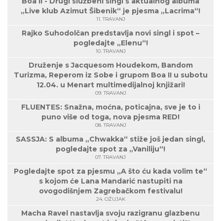
Boa II - Drugi službeni singl s aktualnog albuma
„Live klub Azimut Šibenik“ je pjesma „Lacrima“!
11. TRAVANJ
Rajko Suhodolčan predstavlja novi singl i spot –
pogledajte „Elenu“!
10. TRAVANJ
Druženje s Jacquesom Houdekom, Bandom
Turizma, Reperom iz Sobe i grupom Boa II u subotu
12.04. u Menart multimedijalnoj knjižari!
09. TRAVANJ
FLUENTES: Snažna, moćna, poticajna, sve je to i
puno više od toga, nova pjesma RED!
08. TRAVANJ
SASSJA: S albuma „Chwakka“ stiže još jedan singl,
pogledajte spot za „Vaniliju“!
07. TRAVANJ
Pogledajte spot za pjesmu „A što ću kada volim te“
s kojom će Lana Mandarić nastupiti na
ovogodišnjem Zagrebačkom festivalu!
24. OŽUJAK
Macha Ravel nastavlja svoju razigranu glazbenu