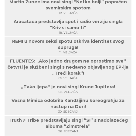
Martin Žunec ima novi singl “Netko bolji” popraćen
svemirskim spotom
18. VELJAČA
Aracataca predstavlja spot i radio verziju singla
“Kriv si samo ti”
18. VELJAČA
REMI u novom seksi spotu otkriva identitet svog
supruga!
11. VELJAČA
FLUENTES: „Ako jedno drugom ne oprostimo sve“
četvrti je službeni singl s nedavno objavljenog EP-ija
„Treći korak“!
05. VELJAČA
„Tako ljepa“ je novi singl Krune Jupitera!
02. VELJAČA
Vesna Mimica odobrila Kandžijinu koreografiju za
nastup na Dori!
30. SIJEČANJ
Truth ≠ Tribe predstavljaju singl “S!” s nadolazećeg
albuma “Zimstrela”
26. SIJEČANJ