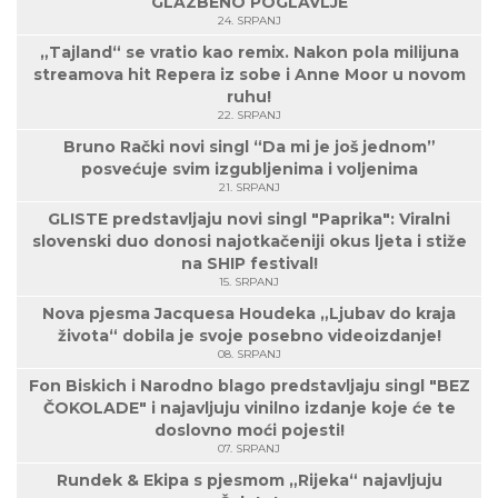
GLAZBENO POGLAVLJE
24. SRPANJ
„Tajland“ se vratio kao remix. Nakon pola milijuna
streamova hit Repera iz sobe i Anne Moor u novom
ruhu!
22. SRPANJ
Bruno Rački novi singl “Da mi je još jednom”
posvećuje svim izgubljenima i voljenima
21. SRPANJ
GLISTE predstavljaju novi singl "Paprika": Viralni
slovenski duo donosi najotkačeniji okus ljeta i stiže
na SHIP festival!
15. SRPANJ
Nova pjesma Jacquesa Houdeka „Ljubav do kraja
života“ dobila je svoje posebno videoizdanje!
08. SRPANJ
Fon Biskich i Narodno blago predstavljaju singl "BEZ
ČOKOLADE" i najavljuju vinilno izdanje koje će te
doslovno moći pojesti!
07. SRPANJ
Rundek & Ekipa s pjesmom „Rijeka“ najavljuju