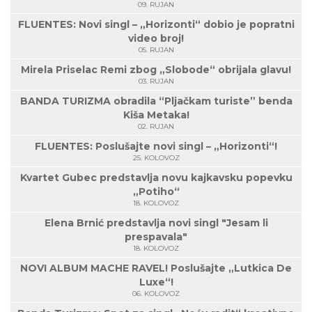
09. RUJAN
FLUENTES: Novi singl – „Horizonti“ dobio je popratni
video broj!
05. RUJAN
Mirela Priselac Remi zbog „Slobode“ obrijala glavu!
03. RUJAN
BANDA TURIZMA obradila “Pljačkam turiste” benda
Kiša Metaka!
02. RUJAN
FLUENTES: Poslušajte novi singl – „Horizonti“!
25. KOLOVOZ
Kvartet Gubec predstavlja novu kajkavsku popevku
„Potiho“
18. KOLOVOZ
Elena Brnić predstavlja novi singl "Jesam li
prespavala"
18. KOLOVOZ
NOVI ALBUM MACHE RAVEL! Poslušajte „Lutkica De
Luxe“!
06. KOLOVOZ