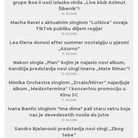
grupe Boa II uoči izlaska vinila „Live klub Azimut
Šibenik“!
16. RUJAN
Macha Ravel s aktualnim singlom “Lutkica” osvaja
TikTok publiku diljem regije!
16. RUJAN
Lea Elena donosi after summer nostalgiju u pjesmi
„Azurno“
15. RUJAN
Nakon singla „Plan“ kojim je najavio novi album,
Kandžija predstavlja novi singl imena „Mate Rimac“!
12. RUJAN
Mimika Orchestra singlom „Zrcalo/Mirror“ najavljuje
album „Medzotermina“ i koncertnu promociju u
Kinu SC
11. RUJAN
Ivana Banfić singlom "Ima dima" pali staru vatru koja
nas je devedesetih nosila do jutra
10. RUJAN
Sandro Bjelanović predstavlja novi singl „Zbog
tebe“