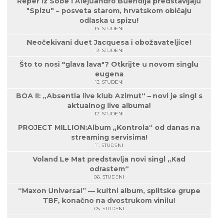
Reper Iz Sobe i Alejuandro Buendija predstavljaju
"Spizu" – posveta starom, hrvatskom običaju
odlaska u spizu!
14. STUDENI
Neočekivani duet Jacquesa i obožavateljice!
13. STUDENI
Što to nosi "glava lava"? Otkrijte u novom singlu
eugena
13. STUDENI
BOA II: „Absentia live klub Azimut“ – novi je singl s
aktualnog live albuma!
12. STUDENI
PROJECT MILLION:Album „Kontrola“ od danas na
streaming servisima!
11. STUDENI
Voland Le Mat predstavlja novi singl „Kad
odrastem“
06. STUDENI
“Maxon Universal” — kultni album, splitske grupe
TBF, konačno na dvostrukom vinilu!
05. STUDENI