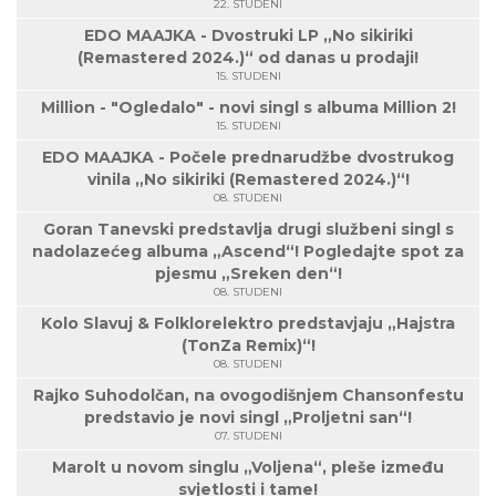
22. STUDENI
EDO MAAJKA - Dvostruki LP „No sikiriki
(Remastered 2024.)“ od danas u prodaji!
15. STUDENI
Million - "Ogledalo" - novi singl s albuma Million 2!
15. STUDENI
EDO MAAJKA - Počele prednarudžbe dvostrukog
vinila „No sikiriki (Remastered 2024.)“!
08. STUDENI
Goran Tanevski predstavlja drugi službeni singl s
nadolazećeg albuma „Ascend“! Pogledajte spot za
pjesmu „Sreken den“!
08. STUDENI
Kolo Slavuj & Folklorelektro predstavjaju „Hajstra
(TonZa Remix)“!
08. STUDENI
Rajko Suhodolčan, na ovogodišnjem Chansonfestu
predstavio je novi singl „Proljetni san“!
07. STUDENI
Marolt u novom singlu „Voljena“, pleše između
svjetlosti i tame!