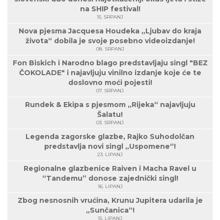
na SHIP festival!
15. SRPANJ
Nova pjesma Jacquesa Houdeka „Ljubav do kraja
života“ dobila je svoje posebno videoizdanje!
08. SRPANJ
Fon Biskich i Narodno blago predstavljaju singl "BEZ
ČOKOLADE" i najavljuju vinilno izdanje koje će te
doslovno moći pojesti!
07. SRPANJ
Rundek & Ekipa s pjesmom „Rijeka“ najavljuju
Šalatu!
03. SRPANJ
Legenda zagorske glazbe, Rajko Suhodolčan
predstavlja novi singl „Uspomene“!
23. LIPANJ
Regionalne glazbenice Raiven i Macha Ravel u
“Tandemu” donose zajednički singl!
16. LIPANJ
Zbog nesnosnih vrućina, Krunu Jupitera udarila je
„Sunčanica“!
15. LIPANJ