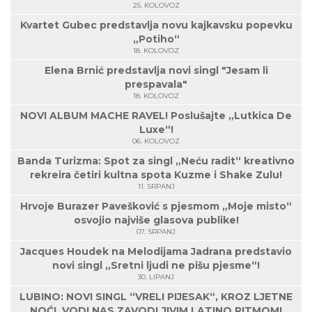
25. KOLOVOZ
Kvartet Gubec predstavlja novu kajkavsku popevku
„Potiho“
18. KOLOVOZ
Elena Brnić predstavlja novi singl "Jesam li
prespavala"
18. KOLOVOZ
NOVI ALBUM MACHE RAVEL! Poslušajte „Lutkica De
Luxe“!
06. KOLOVOZ
Banda Turizma: Spot za singl „Neću radit“ kreativno
rekreira četiri kultna spota Kuzme i Shake Zulu!
11. SRPANJ
Hrvoje Burazer Pavešković s pjesmom „Moje misto“
osvojio najviše glasova publike!
07. SRPANJ
Jacques Houdek na Melodijama Jadrana predstavio
novi singl „Sretni ljudi ne pišu pjesme“!
30. LIPANJ
LUBINO: NOVI SINGL “VRELI PIJESAK“, KROZ LJETNE
NOĆI, VODI NAS ZAVODLJIVIM LATINO RITMOM!