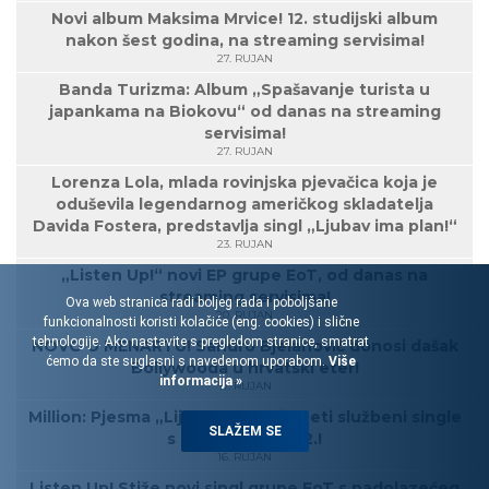
Novi album Maksima Mrvice! 12. studijski album
nakon šest godina, na streaming servisima!
27. RUJAN
Banda Turizma: Album „Spašavanje turista u
japankama na Biokovu“ od danas na streaming
servisima!
27. RUJAN
Lorenza Lola, mlada rovinjska pjevačica koja je
oduševila legendarnog američkog skladatelja
Davida Fostera, predstavlja singl „Ljubav ima plan!“
23. RUJAN
„Listen Up!“ novi EP grupe EoT, od danas na
streaming servisima!
Ova web stranica radi boljeg rada i poboljšane
20. RUJAN
funkcionalnosti koristi kolačiće (eng. cookies) i slične
tehnologije. Ako nastavite s pregledom stranice, smatrat
NOVO U MENARTU! Sandro Bjelanović donosi dašak
ćemo da ste suglasni s navedenom uporabom.
Više
Bollywooda u hrvatski eter!
informacija »
17. RUJAN
Million: Pjesma „Lijepe dame“ je peti službeni single
SLAŽEM SE
s albuma Million 2.!
16. RUJAN
Listen Up! Stiže novi singl grupe EoT s nadolazećeg