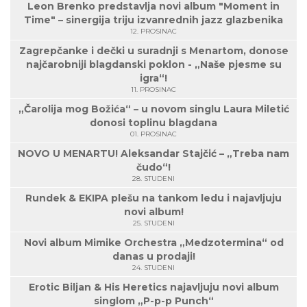
Leon Brenko predstavlja novi album "Moment in
Time" – sinergija triju izvanrednih jazz glazbenika
12. PROSINAC
Zagrepčanke i dečki u suradnji s Menartom, donose
najčarobniji blagdanski poklon - „Naše pjesme su
igra“!
11. PROSINAC
„Čarolija mog Božića“ – u novom singlu Laura Miletić
donosi toplinu blagdana
01. PROSINAC
NOVO U MENARTU! Aleksandar Stajčić – „Treba nam
čudo“!
28. STUDENI
Rundek & EKIPA plešu na tankom ledu i najavljuju
novi album!
25. STUDENI
Novi album Mimike Orchestra „Medzotermina“ od
danas u prodaji!
24. STUDENI
Erotic Biljan & His Heretics najavljuju novi album
singlom „P-p-p Punch“