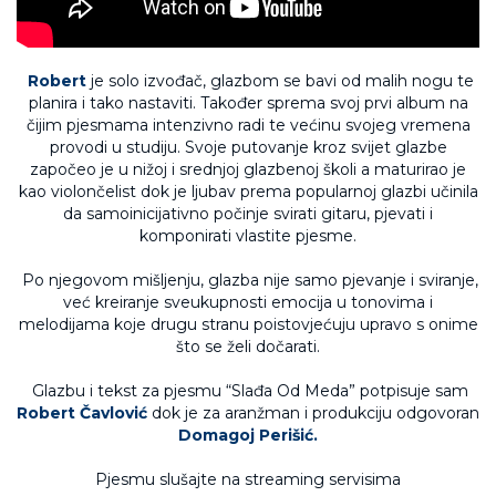
Robert
je solo izvođač, glazbom se bavi od malih nogu te
planira i tako nastaviti. Također sprema svoj prvi album na
čijim pjesmama intenzivno radi te većinu svojeg vremena
provodi u studiju. Svoje putovanje kroz svijet glazbe
započeo je u nižoj i srednjoj glazbenoj školi a maturirao je
kao violončelist dok je ljubav prema popularnoj glazbi učinila
da samoinicijativno počinje svirati gitaru, pjevati i
komponirati vlastite pjesme.
Po njegovom mišljenju, glazba nije samo pjevanje i sviranje,
već kreiranje sveukupnosti emocija u tonovima i
melodijama koje drugu stranu poistovjećuju upravo s onime
što se želi dočarati.
Glazbu i tekst za pjesmu “Slađa Od Meda” potpisuje sam
Robert Čavlović
dok je za aranžman i produkciju odgovoran
Domagoj Perišić.
Pjesmu slušajte na streaming servisima