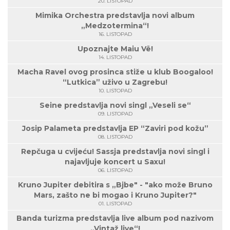
20. LISTOPAD
Mimika Orchestra predstavlja novi album
„Medzotermina“!
16. LISTOPAD
Upoznajte Maiu Vë!
14. LISTOPAD
Macha Ravel ovog prosinca stiže u klub Boogaloo!
“Lutkica” uživo u Zagrebu!
10. LISTOPAD
Seine predstavlja novi singl „Veseli se“
09. LISTOPAD
Josip Palameta predstavlja EP “Zaviri pod kožu”
08. LISTOPAD
Repčuga u cvijeću! Sassja predstavlja novi singl i
najavljuje koncert u Saxu!
06. LISTOPAD
Kruno Jupiter debitira s „Bjbe" - "ako može Bruno
Mars, zašto ne bi mogao i Kruno Jupiter?"
01. LISTOPAD
Banda turizma predstavlja live album pod nazivom
„Vintaž live“!