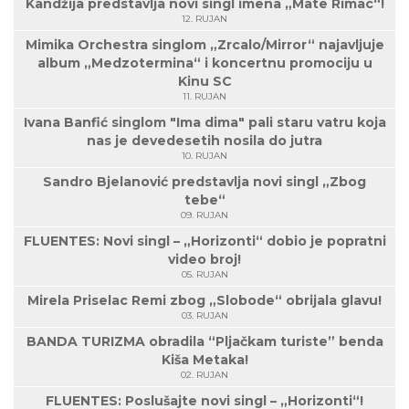
Kandžija predstavlja novi singl imena „Mate Rimac“!
12. RUJAN
Mimika Orchestra singlom „Zrcalo/Mirror“ najavljuje
album „Medzotermina“ i koncertnu promociju u
Kinu SC
11. RUJAN
Ivana Banfić singlom "Ima dima" pali staru vatru koja
nas je devedesetih nosila do jutra
10. RUJAN
Sandro Bjelanović predstavlja novi singl „Zbog
tebe“
09. RUJAN
FLUENTES: Novi singl – „Horizonti“ dobio je popratni
video broj!
05. RUJAN
Mirela Priselac Remi zbog „Slobode“ obrijala glavu!
03. RUJAN
BANDA TURIZMA obradila “Pljačkam turiste” benda
Kiša Metaka!
02. RUJAN
FLUENTES: Poslušajte novi singl – „Horizonti“!