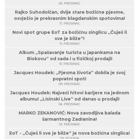
26. PROSINAC
Rajko Suhodolčan, dvije stare božićne pjesme,
osvježio je prekrasnim blagdanskim spotovima!
17. PROSINAC
Novi spot grupe EoT za božićnu singlicu „Čuješ li
sve je bliže“!
13. PROSINAC
Album „Spašavanje turista u japankama na
Biokovu“ od sada i u fizičkoj prodaji!
10. PROSINAC
Jacques Houdek: „Pjesma života“ dobila je svoj
popratni spot!
09. PROSINAC
Jacques Houdek: Najveći hitovi karijere na jednom
albumu! „Lisinski Live“ od danas u prodaji!
06. PROSINAC
MARKO ZEKANOVIĆ: Nova zavodljiva balada
šarmantnog Zadranina!
03. PROSINAC
EoT - „Čuješ li sve je bliže“ je nova božićna singlica!
29. STUDENI