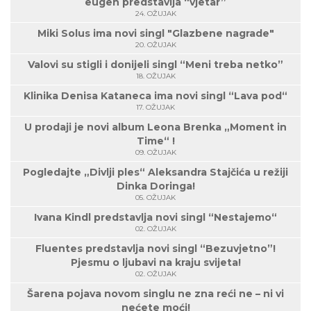
eugen predstavlja “vjetar”
24. OŽUJAK
Miki Solus ima novi singl "Glazbene nagrade"
20. OŽUJAK
Valovi su stigli i donijeli singl “Meni treba netko”
18. OŽUJAK
Klinika Denisa Kataneca ima novi singl “Lava pod“
17. OŽUJAK
U prodaji je novi album Leona Brenka „Moment in
Time“ !
09. OŽUJAK
Pogledajte „Divlji ples“ Aleksandra Stajčića u režiji
Dinka Doringa!
05. OŽUJAK
Ivana Kindl predstavlja novi singl “Nestajemo“
02. OŽUJAK
Fluentes predstavlja novi singl “Bezuvjetno”!
Pjesmu o ljubavi na kraju svijeta!
02. OŽUJAK
Šarena pojava novom singlu ne zna reći ne – ni vi
nećete moći!