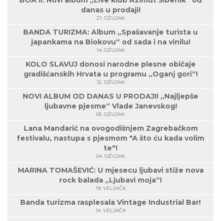
BOA II: Novi album „Live klub Azimut Šibenik“ od
danas u prodaji!
21. OŽUJAK
BANDA TURIZMA: Album „Spašavanje turista u
japankama na Biokovu“ od sada i na vinilu!
14. OŽUJAK
KOLO SLAVUJ donosi narodne plesne običaje
gradišćanskih Hrvata u programu „Oganj gori“!
12. OŽUJAK
NOVI ALBUM OD DANAS U PRODAJI! „Najljepše
ljubavne pjesme“ Vlade Janevskog!
05. OŽUJAK
Lana Mandarić na ovogodišnjem Zagrebačkom
festivalu, nastupa s pjesmom "A što ću kada volim
te"!
04. OŽUJAK
MARINA TOMAŠEVIĆ: U mjesecu ljubavi stiže nova
rock balada „Ljubavi moja“!
19. VELJAČA
Banda turizma rasplesala Vintage Industrial Bar!
14. VELJAČA