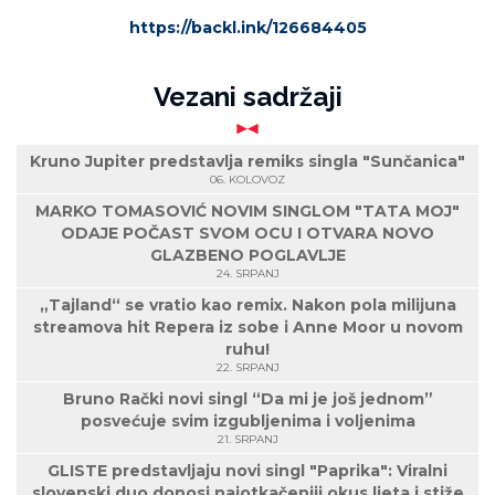
https://backl.ink/126684405
Vezani sadržaji
Kruno Jupiter predstavlja remiks singla "Sunčanica"
06. KOLOVOZ
MARKO TOMASOVIĆ NOVIM SINGLOM "TATA MOJ"
ODAJE POČAST SVOM OCU I OTVARA NOVO
GLAZBENO POGLAVLJE
24. SRPANJ
„Tajland“ se vratio kao remix. Nakon pola milijuna
streamova hit Repera iz sobe i Anne Moor u novom
ruhu!
22. SRPANJ
Bruno Rački novi singl “Da mi je još jednom”
posvećuje svim izgubljenima i voljenima
21. SRPANJ
GLISTE predstavljaju novi singl "Paprika": Viralni
slovenski duo donosi najotkačeniji okus ljeta i stiže