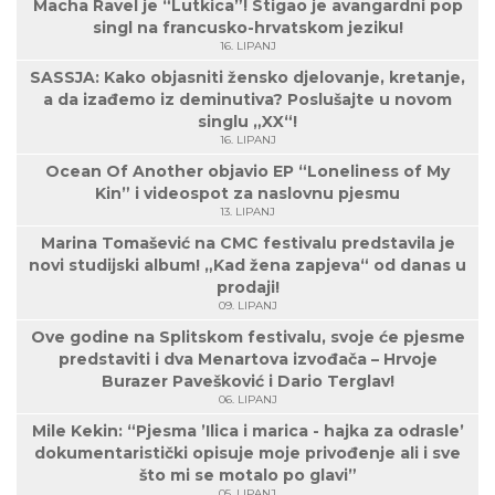
Macha Ravel je “Lutkica”! Stigao je avangardni pop
singl na francusko-hrvatskom jeziku!
16. LIPANJ
SASSJA: Kako objasniti žensko djelovanje, kretanje,
a da izađemo iz deminutiva? Poslušajte u novom
singlu „XX“!
16. LIPANJ
Ocean Of Another objavio EP “Loneliness of My
Kin” i videospot za naslovnu pjesmu
13. LIPANJ
Marina Tomašević na CMC festivalu predstavila je
novi studijski album! „Kad žena zapjeva“ od danas u
prodaji!
09. LIPANJ
Ove godine na Splitskom festivalu, svoje će pjesme
predstaviti i dva Menartova izvođača – Hrvoje
Burazer Pavešković i Dario Terglav!
06. LIPANJ
Mile Kekin: “Pjesma ’Ilica i marica - hajka za odrasle’
dokumentaristički opisuje moje privođenje ali i sve
što mi se motalo po glavi”
05. LIPANJ