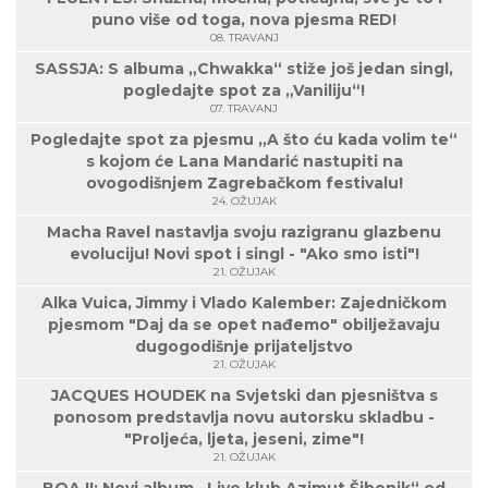
puno više od toga, nova pjesma RED!
08. TRAVANJ
SASSJA: S albuma „Chwakka“ stiže još jedan singl,
pogledajte spot za „Vaniliju“!
07. TRAVANJ
Pogledajte spot za pjesmu „A što ću kada volim te“
s kojom će Lana Mandarić nastupiti na
ovogodišnjem Zagrebačkom festivalu!
24. OŽUJAK
Macha Ravel nastavlja svoju razigranu glazbenu
evoluciju! Novi spot i singl - "Ako smo isti"!
21. OŽUJAK
Alka Vuica, Jimmy i Vlado Kalember: Zajedničkom
pjesmom "Daj da se opet nađemo" obilježavaju
dugogodišnje prijateljstvo
21. OŽUJAK
JACQUES HOUDEK na Svjetski dan pjesništva s
ponosom predstavlja novu autorsku skladbu -
"Proljeća, ljeta, jeseni, zime"!
21. OŽUJAK