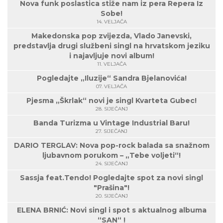
Nova funk poslastica stiže nam iz pera Repera Iz
Sobe!
14. VELJAČA
Makedonska pop zvijezda, Vlado Janevski,
predstavlja drugi službeni singl na hrvatskom jeziku
i najavljuje novi album!
11. VELJAČA
Pogledajte „Iluzije“ Sandra Bjelanovića!
07. VELJAČA
Pjesma „Škrlak“ novi je singl Kvarteta Gubec!
28. SIJEČANJ
Banda Turizma u Vintage Industrial Baru!
27. SIJEČANJ
DARIO TERGLAV: Nova pop-rock balada sa snažnom
ljubavnom porukom – „Tebe voljeti“!
24. SIJEČANJ
Sassja feat.Tendo! Pogledajte spot za novi singl
"Prašina"!
20. SIJEČANJ
ELENA BRNIĆ: Novi singl i spot s aktualnog albuma
“SAN“ !