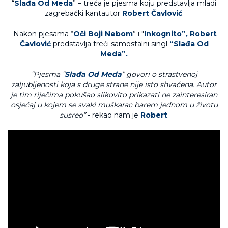
“
Slađa Od Meda
” – treća je pjesma koju predstavlja mladi
zagrebački kantautor
Robert Čavlović
.
Nakon pjesama “
Oči Boji Nebom
” i "
Inkognito”, Robert
Čavlović
predstavlja treći samostalni singl
“Slađa Od
Meda”.
“Pjesma “
Slađa Od Meda
” govori o strastvenoj
zaljubljenosti koja s druge strane nije isto shvaćena. Autor
je tim riječima pokušao slikovito prikazati ne zainteresiran
osjećaj u kojem se svaki muškarac barem jednom u životu
susreo”
- rekao nam je
Robert
.