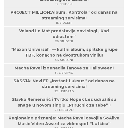
12. STUDENI
PROJECT MILLION:Album „Kontrola“ od danas na
streaming servisima!
11. STUDENI
Voland Le Mat predstavlja novi singl „Kad
odrastem“
06. STUDENI
“Maxon Universal” — kultni album, splitske grupe
TBF, konačno na dvostrukom vinilu!
05. STUDENI
Macha Ravel iznenadila fanove za Halloween!
31. LISTOPAD
SASSJA: Novi EP „Instant Luksuz“ od danas na
streaming servisima!
22. LISTOPAD
Slavko Remenarić i Tvrtko Hopek Les udružili su
snage u novom singlu „Priručnik za tebe“ !
21. LISTOPAD
Regionalno priznanje: Macha Ravel osvojila SoAlive
Music Video Award za videospot “Lutkica”