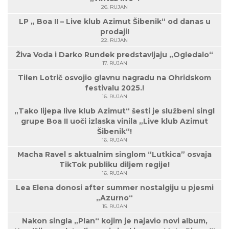
26. RUJAN
LP „ Boa II – Live klub Azimut Šibenik“ od danas u
prodaji!
22. RUJAN
Živa Voda i Darko Rundek predstavljaju „Ogledalo“
17. RUJAN
Tilen Lotrič osvojio glavnu nagradu na Ohridskom
festivalu 2025.!
16. RUJAN
„Tako lijepa live klub Azimut“ šesti je službeni singl
grupe Boa II uoči izlaska vinila „Live klub Azimut
Šibenik“!
16. RUJAN
Macha Ravel s aktualnim singlom “Lutkica” osvaja
TikTok publiku diljem regije!
16. RUJAN
Lea Elena donosi after summer nostalgiju u pjesmi
„Azurno“
15. RUJAN
Nakon singla „Plan“ kojim je najavio novi album,