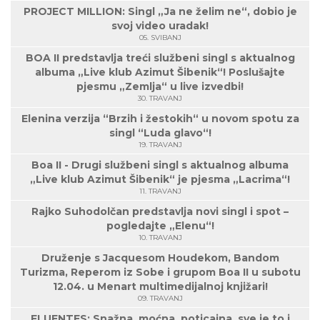
PROJECT MILLION: Singl „Ja ne želim ne“, dobio je
svoj video uradak!
05. SVIBANJ
BOA II predstavlja treći službeni singl s aktualnog
albuma „Live klub Azimut Šibenik“! Poslušajte
pjesmu „Zemlja“ u live izvedbi!
30. TRAVANJ
Elenina verzija “Brzih i žestokih“ u novom spotu za
singl “Luda glavo“!
19. TRAVANJ
Boa II - Drugi službeni singl s aktualnog albuma
„Live klub Azimut Šibenik“ je pjesma „Lacrima“!
11. TRAVANJ
Rajko Suhodolčan predstavlja novi singl i spot –
pogledajte „Elenu“!
10. TRAVANJ
Druženje s Jacquesom Houdekom, Bandom
Turizma, Reperom iz Sobe i grupom Boa II u subotu
12.04. u Menart multimedijalnoj knjižari!
09. TRAVANJ
FLUENTES: Snažna, moćna, poticajna, sve je to i