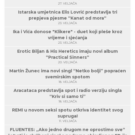
27. VELJAČA
Istarska umjetnica Elis Lovrić predstavlja tri
prepjeva pjesme “Kanat od mora“
23. VELJAČA
Ika i Vića donose "Klikere" - duet koji pleše kroz
vrijeme i sjećanja
23. VELJAČA
Erotic Biljan & His Heretics imaju novi album
“Practical Sinners“
20. VELJAČA
Martin Žunec ima novi singl “Netko bolji” popraćen
svemirskim spotom
18. VELJAČA
Aracataca predstavlja spot i radio verziju singla
“Kriv si samo ti”
18. VELJAČA
REMI u novom seksi spotu otkriva identitet svog
supruga!
11. VELJAČA
FLUENTES: „Ako jedno drugom ne oprostimo sve“