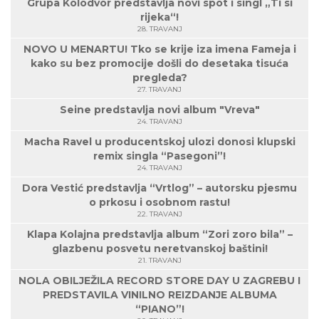
Grupa Kolodvor predstavlja novi spot i singl „Ti si
rijeka“!
28. TRAVANJ
NOVO U MENARTU! Tko se krije iza imena Fameja i
kako su bez promocije došli do desetaka tisuća
pregleda?
27. TRAVANJ
Seine predstavlja novi album "Vreva"
24. TRAVANJ
Macha Ravel u producentskoj ulozi donosi klupski
remix singla “Pasegoni”!
24. TRAVANJ
Dora Vestić predstavlja “Vrtlog” – autorsku pjesmu
o prkosu i osobnom rastu!
22. TRAVANJ
Klapa Kolajna predstavlja album “Zori zoro bila” –
glazbenu posvetu neretvanskoj baštini!
21. TRAVANJ
NOLA OBILJEŽILA RECORD STORE DAY U ZAGREBU I
PREDSTAVILA VINILNO REIZDANJE ALBUMA
“PIANO”!