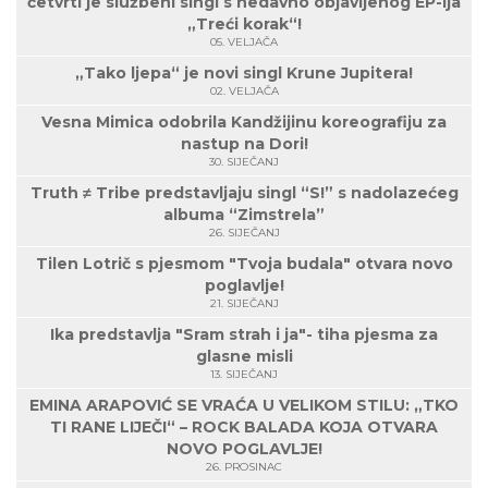
četvrti je službeni singl s nedavno objavljenog EP-ija
„Treći korak“!
05. VELJAČA
„Tako ljepa“ je novi singl Krune Jupitera!
02. VELJAČA
Vesna Mimica odobrila Kandžijinu koreografiju za
nastup na Dori!
30. SIJEČANJ
Truth ≠ Tribe predstavljaju singl “S!” s nadolazećeg
albuma “Zimstrela”
26. SIJEČANJ
Tilen Lotrič s pjesmom "Tvoja budala" otvara novo
poglavlje!
21. SIJEČANJ
Ika predstavlja "Sram strah i ja"- tiha pjesma za
glasne misli
13. SIJEČANJ
EMINA ARAPOVIĆ SE VRAĆA U VELIKOM STILU: „TKO
TI RANE LIJEČI“ – ROCK BALADA KOJA OTVARA
NOVO POGLAVLJE!
26. PROSINAC