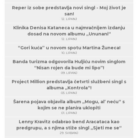
Reper iz sobe predstavlja novi singl - Moj život je
san!
12. LIPANJ
Klinika Denisa Kataneca u najmračnijem izdanju
dosad na novom albumu „Ununani“
12. LIPANJ
“Gori kuća” u novom spotu Martina Žuneca!
10. LIPANJ
Banda turizma odgovorila Huljiću novim singlom
“Nisan rojen da bude mi lipo”!
09. LIPANJ
Project Million predstavlja četvrti službeni singl s
albuma „Kontrola“!
03. LIPANJ
Šarena pojava objavila album „Mogu, al’ neću“ s
kojim se ne planira uklopiti
01. LIPANJ
Lenny Kravitz odabrao bend Aracataca kao
predgrupu, a s njima stiže singl „Sjeti me se“
29. SVIBANJ