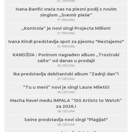
20. TRAVANJ
Ivana Banfić vraća nas na plesni podij s novim
singlom „Svemir pleše”
17. TRAVANJ
„Kontrola“ je novi singl Projecta Million!
13. TRAVANJ
Ivana Kindl predstavlja spot za pjesmu "Nestajemo"
10. TRAVANJ
KANDŽIJA : Porinom nagrađen album „Trostruki
salto“ od danas u prodaji!
30. OŽUJAK
Ika predstavlja debitantski album “Zadnji dan”!
27. OŽUJAK
“Tu u meni” novi je singl Laure Miletić!
26. OŽUJAK
Macha Ravel među IMPALA “100 Artists to Watch”
za 2026.!
26. OŽUJAK
Seine predstavlja novi singl "Plagijat"
26. OŽUJAK