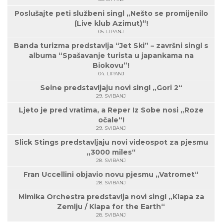
Poslušajte peti službeni singl „Nešto se promijenilo
(Live klub Azimut)“!
05. LIPANJ
Banda turizma predstavlja “Jet Ski” – završni singl s
albuma “Spašavanje turista u japankama na
Biokovu”!
04. LIPANJ
Seine predstavljaju novi singl „Gori 2“
29. SVIBANJ
Ljeto je pred vratima, a Reper Iz Sobe nosi „Roze
očale“!
29. SVIBANJ
Slick Stings predstavljaju novi videospot za pjesmu
„3000 miles“
28. SVIBANJ
Fran Uccellini objavio novu pjesmu „Vatromet“
28. SVIBANJ
Mimika Orchestra predstavlja novi singl „Klapa za
Zemlju / Klapa for the Earth“
28. SVIBANJ