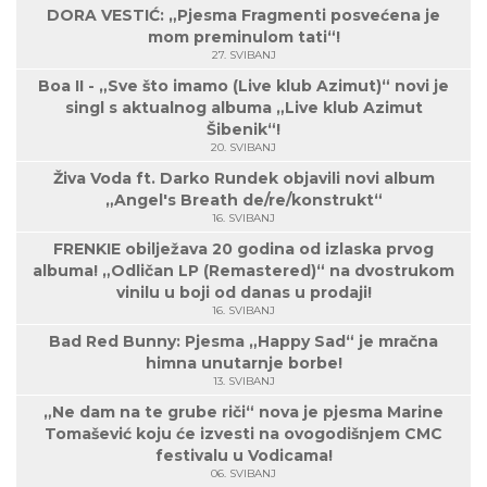
DORA VESTIĆ: „Pjesma Fragmenti posvećena je
mom preminulom tati“!
27. SVIBANJ
Boa II - „Sve što imamo (Live klub Azimut)“ novi je
singl s aktualnog albuma „Live klub Azimut
Šibenik“!
20. SVIBANJ
Živa Voda ft. Darko Rundek objavili novi album
„Angel's Breath de/re/konstrukt“
16. SVIBANJ
FRENKIE obilježava 20 godina od izlaska prvog
albuma! „Odličan LP (Remastered)“ na dvostrukom
vinilu u boji od danas u prodaji!
16. SVIBANJ
Bad Red Bunny: Pjesma „Happy Sad“ je mračna
himna unutarnje borbe!
13. SVIBANJ
„Ne dam na te grube riči“ nova je pjesma Marine
Tomašević koju će izvesti na ovogodišnjem CMC
festivalu u Vodicama!
06. SVIBANJ