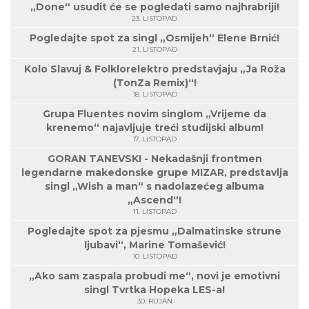
„Done“ usudit će se pogledati samo najhrabriji!
23. LISTOPAD
Pogledajte spot za singl „Osmijeh“ Elene Brnić!
21. LISTOPAD
Kolo Slavuj & Folklorelektro predstavjaju „Ja Roža
(TonZa Remix)“!
18. LISTOPAD
Grupa Fluentes novim singlom „Vrijeme da
krenemo“ najavljuje treći studijski album!
17. LISTOPAD
GORAN TANEVSKI - Nekadašnji frontmen
legendarne makedonske grupe MIZAR, predstavlja
singl „Wish a man“ s nadolazećeg albuma
„Ascend“!
11. LISTOPAD
Pogledajte spot za pjesmu „Dalmatinske strune
ljubavi“, Marine Tomašević!
10. LISTOPAD
„Ako sam zaspala probudi me“, novi je emotivni
singl Tvrtka Hopeka LES-a!
30. RUJAN