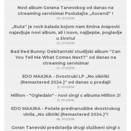
Novi album Gorana Tanevskog od danas na
streaming servisima! Poslušajte „Ascend“ !
29. STUDENI
„Ruža“ je rock balada kojom nam Emina Arapović
najavljuje novi album, ali i novo, najljepše, poglavlje
u životu!
25. STUDENI
Bad Red Bunny: Debitantski studijski album “Can
You Tell Me What Comes Next?” od danas na
streaming servisima!
22. STUDENI
EDO MAAJKA - Dvostruki LP „No sikiriki
(Remastered 2024.)“ od danas u prodaji!
15. STUDENI
Million - "Ogledalo" - novi singl s albuma Million 2!
15. STUDENI
EDO MAAJKA - Počele prednarudžbe dvostrukog
vinila „No sikiriki (Remastered 2024.)“!
08. STUDENI
Goran Tanevski predstavlja drugi službeni singl s