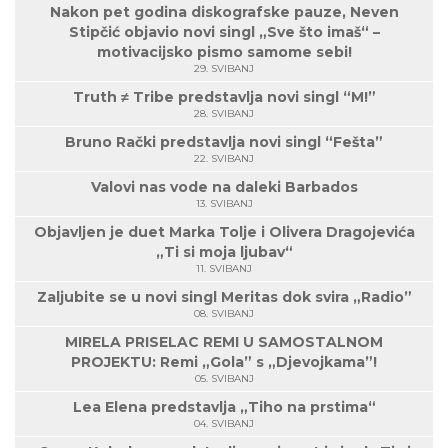
Nakon pet godina diskografske pauze, Neven
Stipčić objavio novi singl „Sve što imaš“ –
motivacijsko pismo samome sebi!
29. SVIBANJ
Truth ≠ Tribe predstavlja novi singl “M!”
28. SVIBANJ
Bruno Rački predstavlja novi singl “Fešta”
22. SVIBANJ
Valovi nas vode na daleki Barbados
13. SVIBANJ
Objavljen je duet Marka Tolje i Olivera Dragojevića
„Ti si moja ljubav“
11. SVIBANJ
Zaljubite se u novi singl Meritas dok svira „Radio”
08. SVIBANJ
MIRELA PRISELAC REMI U SAMOSTALNOM
PROJEKTU: Remi „Gola” s „Djevojkama”!
05. SVIBANJ
Lea Elena predstavlja „Tiho na prstima“
04. SVIBANJ