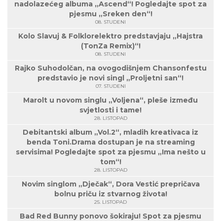
nadolazećeg albuma „Ascend“! Pogledajte spot za
pjesmu „Sreken den“!
08. STUDENI
Kolo Slavuj & Folklorelektro predstavjaju „Hajstra
(TonZa Remix)“!
08. STUDENI
Rajko Suhodolčan, na ovogodišnjem Chansonfestu
predstavio je novi singl „Proljetni san“!
07. STUDENI
Marolt u novom singlu „Voljena“, pleše između
svjetlosti i tame!
28. LISTOPAD
Debitantski album „Vol.2“, mladih kreativaca iz
benda Toni.Drama dostupan je na streaming
servisima! Pogledajte spot za pjesmu „Ima nešto u
tom“!
28. LISTOPAD
Novim singlom „Dječak“, Dora Vestić prepričava
bolnu priču iz stvarnog života!
25. LISTOPAD
Bad Red Bunny ponovo šokiraju! Spot za pjesmu