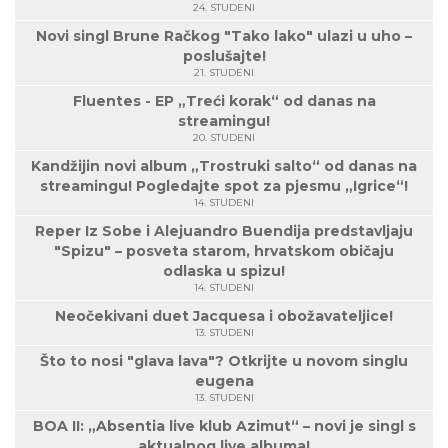
24. STUDENI
Novi singl Brune Račkog "Tako lako" ulazi u uho –
poslušajte!
21. STUDENI
Fluentes - EP „Treći korak“ od danas na
streamingu!
20. STUDENI
Kandžijin novi album „Trostruki salto“ od danas na
streamingu! Pogledajte spot za pjesmu „Igrice“!
14. STUDENI
Reper Iz Sobe i Alejuandro Buendija predstavljaju
"Spizu" – posveta starom, hrvatskom običaju
odlaska u spizu!
14. STUDENI
Neočekivani duet Jacquesa i obožavateljice!
13. STUDENI
Što to nosi "glava lava"? Otkrijte u novom singlu
eugena
13. STUDENI
BOA II: „Absentia live klub Azimut“ – novi je singl s
aktualnog live albuma!