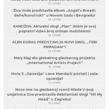
27. LIPANJ
Živa Voda predstavila album „Angel’s Breath
de/re/konstrukt“ u Novom Sadu i Beogradu!
26. LIPANJ
KANDŽIJA: Aktualni singl „Plan“ dobio je svoj
popratni video broj sniman mobitelom!
25. LIPANJ
ALEN ĐURAS PREDSTAVLJA NOVI SINGL „TEBI
PRIPADAM“!
23. LIPANJ
Mary May dio globalnog glazbenog projekta
„International Artists Project“
18. LIPANJ
Hoće li „Opsesija“ Lane Mandarić postati i vaša
opsesija?
17. LIPANJ
Novo ime na glazbenoj sceni! Mlada V-pop
umjetnica Zoe predstavila debitantski singl “Hit My
Head” u Zagrebu!
16. LIPANJ