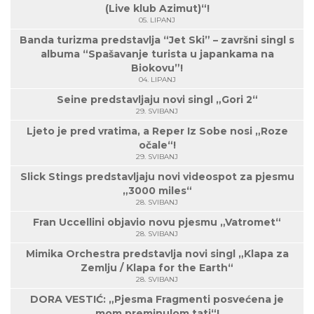
(Live klub Azimut)“!
05. LIPANJ
Banda turizma predstavlja “Jet Ski” – završni singl s
albuma “Spašavanje turista u japankama na
Biokovu”!
04. LIPANJ
Seine predstavljaju novi singl „Gori 2“
29. SVIBANJ
Ljeto je pred vratima, a Reper Iz Sobe nosi „Roze
očale“!
29. SVIBANJ
Slick Stings predstavljaju novi videospot za pjesmu
„3000 miles“
28. SVIBANJ
Fran Uccellini objavio novu pjesmu „Vatromet“
28. SVIBANJ
Mimika Orchestra predstavlja novi singl „Klapa za
Zemlju / Klapa for the Earth“
28. SVIBANJ
DORA VESTIĆ: „Pjesma Fragmenti posvećena je
mom preminulom tati“!