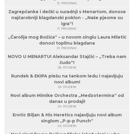
12. PROSINAC
Zagrepčanke i dečki u suradnji s Menartom, donose
najčarobniji blagdanski poklon - „Naše pjesme su
igra“!
11. PROSINAC
„Čarolija mog Božića“ – u novom singlu Laura Miletić
donosi toplinu blagdana
01. PROSINAC
NOVO U MENARTU! Aleksandar Stajčić – „Treba nam
čudo“!
28. STUDENI
Rundek & EKIPA plešu na tankom ledu i najavljuju
novi album!
25. STUDENI
Novi album Mimike Orchestra „Medzotermina“ od
danas u prodaji!
24. STUDENI
Erotic Biljan & His Heretics najavljuju novi album
singlom „P-p-p Punch“
24. STUDENI