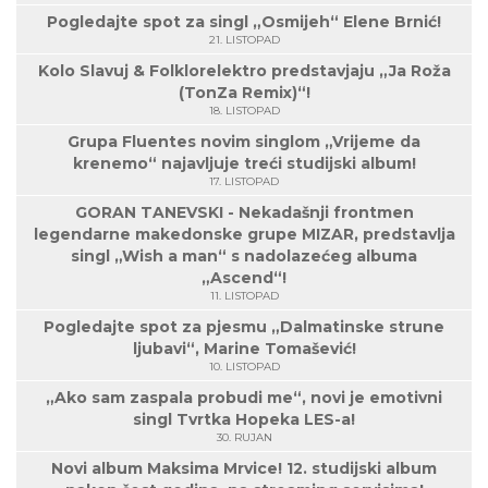
Pogledajte spot za singl „Osmijeh“ Elene Brnić!
21. LISTOPAD
Kolo Slavuj & Folklorelektro predstavjaju „Ja Roža
(TonZa Remix)“!
18. LISTOPAD
Grupa Fluentes novim singlom „Vrijeme da
krenemo“ najavljuje treći studijski album!
17. LISTOPAD
GORAN TANEVSKI - Nekadašnji frontmen
legendarne makedonske grupe MIZAR, predstavlja
singl „Wish a man“ s nadolazećeg albuma
„Ascend“!
11. LISTOPAD
Pogledajte spot za pjesmu „Dalmatinske strune
ljubavi“, Marine Tomašević!
10. LISTOPAD
„Ako sam zaspala probudi me“, novi je emotivni
singl Tvrtka Hopeka LES-a!
30. RUJAN
Novi album Maksima Mrvice! 12. studijski album