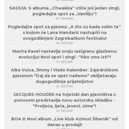
SASSJA: S albuma „Chwakka“ stiže još jedan singl,
pogledajte spot za „Vaniliju“!
07. TRAVANJ
Pogledajte spot za pjesmu „A što ću kada volim te“
s kojom će Lana Mandarić nastupiti na
ovogodišnjem Zagrebačkom festivalu!
24. OŽUJAK
Macha Ravel nastavlja svoju razigranu glazbenu
evoluciju! Novi spot i singl - "Ako smo isti"!
21. OŽUJAK
Alka Vuica, Jimmy i Vlado Kalember: Zajedničkom
pjesmom "Daj da se opet nađemo" obilježavaju
dugogodišnje prijateljstvo
21. OŽUJAK
JACQUES HOUDEK na Svjetski dan pjesništva s
ponosom predstavlja novu autorsku skladbu -
"Proljeća, ljeta, jeseni, zime"!
21. OŽUJAK
BOA II: Novi album „Live klub Azimut Šibenik“ od
danas u prodaji!