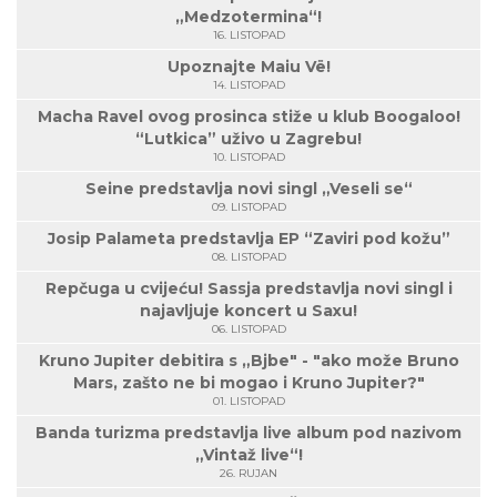
„Medzotermina“!
16. LISTOPAD
Upoznajte Maiu Vë!
14. LISTOPAD
Macha Ravel ovog prosinca stiže u klub Boogaloo!
“Lutkica” uživo u Zagrebu!
10. LISTOPAD
Seine predstavlja novi singl „Veseli se“
09. LISTOPAD
Josip Palameta predstavlja EP “Zaviri pod kožu”
08. LISTOPAD
Repčuga u cvijeću! Sassja predstavlja novi singl i
najavljuje koncert u Saxu!
06. LISTOPAD
Kruno Jupiter debitira s „Bjbe" - "ako može Bruno
Mars, zašto ne bi mogao i Kruno Jupiter?"
01. LISTOPAD
Banda turizma predstavlja live album pod nazivom
„Vintaž live“!
26. RUJAN