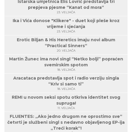
Istarska umjetnica Elis Lovrić predstavlja tri
prepjeva pjesme “Kanat od mora“
23. VELJAČA
Ika i Vića donose "Klikere" - duet koji pleše kroz
vrijeme i sjećanja
23. VELJAČA
Erotic Biljan & His Heretics imaju novi album
“Practical Sinners“
20. VELJAČA
Martin Žunec ima novi singl “Netko bolji” popraćen
svemirskim spotom
18. VELJAČA
Aracataca predstavlja spot i radio verziju singla
“Kriv si samo ti”
18. VELJAČA
REMI u novom seksi spotu otkriva identitet svog
supruga!
11. VELJAČA
FLUENTES: „Ako jedno drugom ne oprostimo sve“
četvrti je službeni singl s nedavno objavljenog EP-ija
„Treći korak“!