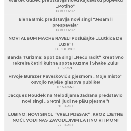
Kvartet Gubec predstavlja novu kajkavsku popevku
„Potiho“
18. KOLOVOZ
Elena Brnić predstavlja novi singl "Jesam li
prespavala"
18. KOLOVOZ
NOVI ALBUM MACHE RAVEL! Poslušajte „Lutkica De
Luxe“!
06. KOLOVOZ
Banda Turizma: Spot za singl „Neću radit“ kreativno
rekreira četiri kultna spota Kuzme i Shake Zulu!
11. SRPANJ
Hrvoje Burazer Pavešković s pjesmom „Moje misto“
osvojio najviše glasova publike!
07. SRPANJ
Jacques Houdek na Melodijama Jadrana predstavio
novi singl „Sretni ljudi ne pišu pjesme“!
30. LIPANJ
LUBINO: NOVI SINGL “VRELI PIJESAK“, KROZ LJETNE
NOĆI, VODI NAS ZAVODLJIVIM LATINO RITMOM!
27. LIPANJ