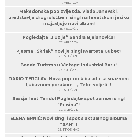
14. VELJAČA
Makedonska pop zvijezda, Vlado Janevski,
predstavlja drugi službeni singl na hrvatskom jeziku
i najavljuje novi album!
11. VELJAČA
Pogledajte „Iluzije“ Sandra Bjelanovića!
07. VELJAČA
Pjesma „Škrlak“ novi je singl Kvarteta Gubec!
28. SIJEČANJ
Banda Turizma u Vintage Industrial Baru!
27. SIJEČANJ
DARIO TERGLAV: Nova pop-rock balada sa snažnom
ljubavnom porukom – „Tebe voljeti“!
24. SIJEČANJ
Sassja feat.Tendo! Pogledajte spot za novi singl
"Prašina"!
20. SIJEČANJ
ELENA BRNIĆ: Novi singl i spot s aktualnog albuma
“SAN“ !
26. PROSINAC