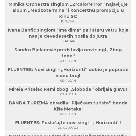
Mimika Orchestra singlom „Zrcalo/Mirror“ najavljuje
album „Medzotermina“ i koncertnu promociju u
Kinu SC
11. RUJAN
Ivana Banfić singlom "Ima dima" pali staru vatru koja
nas je devedesetih nosila do jutra
10. RUJAN
Sandro Bjelanović predstavlja novi singl „Zbog
tebe“
09. RUJAN
FLUENTES: Novi singl – „Horizonti“ dobio je popratni
video broj!
05. RUJAN
Mirela Priselac Remi zbog „Slobode“ obrijala glavu!
03. RUJAN
BANDA TURIZMA obradila “Pljačkam turiste” benda
Kiša Metaka!
02. RUJAN
FLUENTES: Poslušajte novi singl – „Horizonti“!
25. KOLOVOZ