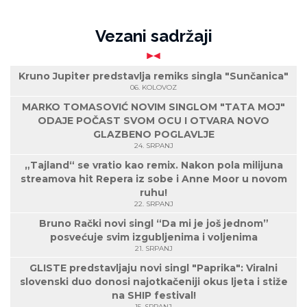
Vezani sadržaji
Kruno Jupiter predstavlja remiks singla "Sunčanica"
06. KOLOVOZ
MARKO TOMASOVIĆ NOVIM SINGLOM "TATA MOJ"
ODAJE POČAST SVOM OCU I OTVARA NOVO
GLAZBENO POGLAVLJE
24. SRPANJ
„Tajland“ se vratio kao remix. Nakon pola milijuna
streamova hit Repera iz sobe i Anne Moor u novom
ruhu!
22. SRPANJ
Bruno Rački novi singl “Da mi je još jednom”
posvećuje svim izgubljenima i voljenima
21. SRPANJ
GLISTE predstavljaju novi singl "Paprika": Viralni
slovenski duo donosi najotkačeniji okus ljeta i stiže
na SHIP festival!
15. SRPANJ