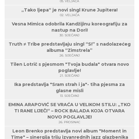
05. VELJAČA
„Tako ljepa“ je novi singl Krune Jupitera!
02. VELJAČA
Vesna Mimica odobrila Kandžijinu koreografiju za
nastup na Dori!
30. SIJEČANJ
Truth ≠ Tribe predstavljaju singl “S!” s nadolazećeg
albuma “Zimstrela”
26. SIJEČANJ
Tilen Lotrič s pjesmom "Tvoja budala" otvara novo
poglavlje!
21. SIJEČANJ
Ika predstavlja "Sram strah i ja"- tiha pjesma za
glasne misli
13. SIJEČANJ
EMINA ARAPOVIĆ SE VRAĆA U VELIKOM STILU: „TKO
TI RANE LIJEČI“ – ROCK BALADA KOJA OTVARA
NOVO POGLAVLJE!
26. PROSINAC
Leon Brenko predstavlja novi album "Moment in
Time" – sinergija triju izvanrednih jazz glazbenika