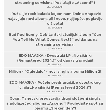
streaming servisima! Poslušajte „Ascend“ !
29. STUDENI
„Ruža“ je rock balada kojom nam Emina Arapović
najavljuje novi album, ali i novo, najljepše, poglavlje
u životu!
25. STUDENI
Bad Red Bunny: Debitantski studijski album “Can
You Tell Me What Comes Next?” od danas na
streaming servisima!
22. STUDENI
EDO MAAJKA - Dvostruki LP „No sikiriki
(Remastered 2024.)“ od danas u prodaji!
15. STUDENI
Million - "Ogledalo" - novi singl s albuma Million 2!
15. STUDENI
EDO MAAJKA - Počele prednarudžbe dvostrukog
vinila „No sikiriki (Remastered 2024.)“!
08. STUDENI
Goran Tanevski predstavlja drugi službeni singl s
nadolazećeg albuma „Ascend“! Pogledajte spot za
pjesmu „Sreken den“!