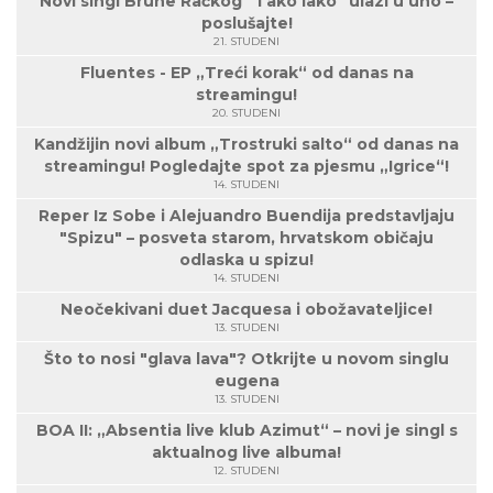
Novi singl Brune Račkog "Tako lako" ulazi u uho –
poslušajte!
21. STUDENI
Fluentes - EP „Treći korak“ od danas na
streamingu!
20. STUDENI
Kandžijin novi album „Trostruki salto“ od danas na
streamingu! Pogledajte spot za pjesmu „Igrice“!
14. STUDENI
Reper Iz Sobe i Alejuandro Buendija predstavljaju
"Spizu" – posveta starom, hrvatskom običaju
odlaska u spizu!
14. STUDENI
Neočekivani duet Jacquesa i obožavateljice!
13. STUDENI
Što to nosi "glava lava"? Otkrijte u novom singlu
eugena
13. STUDENI
BOA II: „Absentia live klub Azimut“ – novi je singl s
aktualnog live albuma!
12. STUDENI