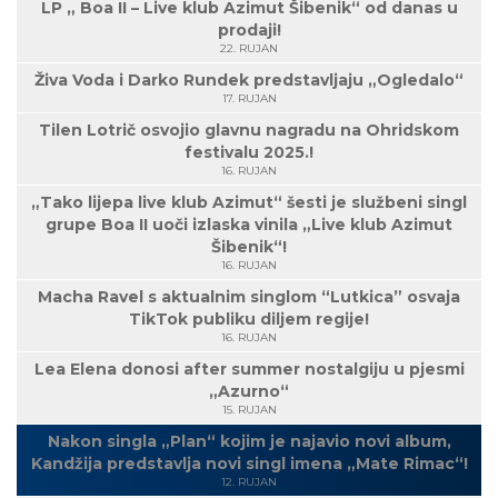
LP „ Boa II – Live klub Azimut Šibenik“ od danas u
prodaji!
22. RUJAN
Živa Voda i Darko Rundek predstavljaju „Ogledalo“
17. RUJAN
Tilen Lotrič osvojio glavnu nagradu na Ohridskom
festivalu 2025.!
16. RUJAN
„Tako lijepa live klub Azimut“ šesti je službeni singl
grupe Boa II uoči izlaska vinila „Live klub Azimut
Šibenik“!
16. RUJAN
Macha Ravel s aktualnim singlom “Lutkica” osvaja
TikTok publiku diljem regije!
16. RUJAN
Lea Elena donosi after summer nostalgiju u pjesmi
„Azurno“
15. RUJAN
Nakon singla „Plan“ kojim je najavio novi album,
Kandžija predstavlja novi singl imena „Mate Rimac“!
12. RUJAN