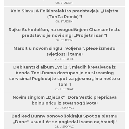
08. STUDENI
Kolo Slavuj & Folklorelektro predstavjaju „Hajstra
(TonZa Remix)“!
08. STUDENI
Rajko Suhodolčan, na ovogodišnjem Chansonfestu
predstavio je novi singl „Proljetni san“!
07. STUDENI
Marolt u novom singlu „Voljena“, pleše između
svjetlosti i tame!
28. LISTOPAD
Debitantski album „Vol.2“, mladih kreativaca iz
benda Toni.Drama dostupan je na streaming
servisima! Pogledajte spot za pjesmu „Ima nešto u
tom“!
28. LISTOPAD
Novim singlom „Dječak“, Dora Vestić prepričava
bolnu priču iz stvarnog života!
25. LISTOPAD
Bad Red Bunny ponovo šokiraju! Spot za pjesmu
„Done“ usudit će se pogledati samo najhrabriji!
23. LISTOPAD