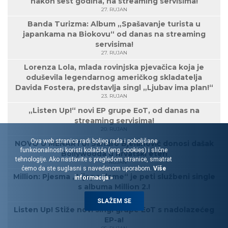
nakon šest godina, na streaming servisima!
27. RUJAN
Banda Turizma: Album „Spašavanje turista u
japankama na Biokovu“ od danas na streaming
servisima!
27. RUJAN
Lorenza Lola, mlada rovinjska pjevačica koja je
oduševila legendarnog američkog skladatelja
Davida Fostera, predstavlja singl „Ljubav ima plan!“
23. RUJAN
„Listen Up!“ novi EP grupe EoT, od danas na
streaming servisima!
20. RUJAN
Ova web stranica radi boljeg rada i poboljšane
NOVO U MENARTU! Sandro Bjelanović donosi dašak
funkcionalnosti koristi kolačiće (eng. cookies) i slične
Bollywooda u hrvatski eter!
tehnologije. Ako nastavite s pregledom stranice, smatrat
17. RUJAN
ćemo da ste suglasni s navedenom uporabom.
Više
Million: Pjesma „Lijepe dame“ je peti službeni single
informacija »
s albuma Million 2.!
16. RUJAN
SLAŽEM SE
Listen Up! Stiže novi singl grupe EoT s nadolazećeg
EP-a!