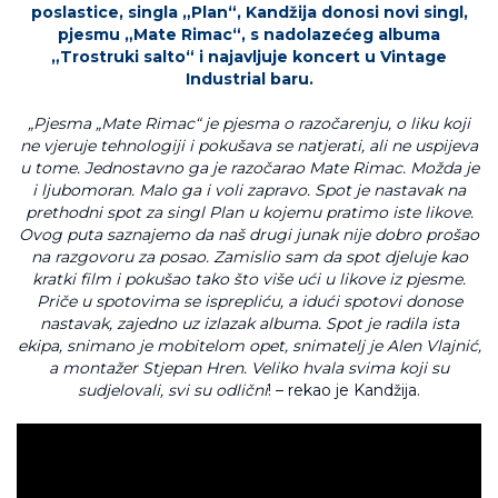
poslastice, singla „Plan“, Kandžija donosi novi singl,
pjesmu „Mate Rimac“, s nadolazećeg albuma
„Trostruki salto“ i najavljuje koncert u Vintage
Industrial baru.
„Pjesma „Mate Rimac“ je pjesma o razočarenju, o liku koji
ne vjeruje tehnologiji i pokušava se natjerati, ali ne uspijeva
u tome. Jednostavno ga je razočarao Mate Rimac. Možda je
i ljubomoran. Malo ga i voli zapravo. Spot je nastavak na
prethodni spot za singl Plan u kojemu pratimo iste likove.
Ovog puta saznajemo da naš drugi junak nije dobro prošao
na razgovoru za posao. Zamislio sam da spot djeluje kao
kratki film i pokušao tako što više ući u likove iz pjesme.
Priče u spotovima se isprepliću, a idući spotovi donose
nastavak, zajedno uz izlazak albuma. Spot je radila ista
ekipa, snimano je mobitelom opet, snimatelj je Alen Vlajnić,
a montažer Stjepan Hren. Veliko hvala svima koji su
sudjelovali, svi su odlični
! – rekao je Kandžija.