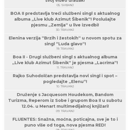
svoj video uradak!
05. SVIBANJ
BOA II predstavlja treći službeni singl s aktualnog
albuma „Live klub Azimut Šibenik“! Poslušajte
pjesmu „Zemlja“ u live izvedbi!
30. TRAVANJ
Elenina verzija “Brzih i žestokih“ u novom spotu za
singl “Luda glavo“!
19. TRAVANJ
Boa II - Drugi službeni singl s aktualnog albuma
„Live klub Azimut Šibenik“ je pjesma „Lacrima“!
11. TRAVANJ
Rajko Suhodolčan predstavlja novi singl i spot –
pogledajte „Elenu“!
10. TRAVANJ
Druženje s Jacquesom Houdekom, Bandom
Turizma, Reperom iz Sobe i grupom Boa II u subotu
12.04. u Menart multimedijalnoj knjižari!
09. TRAVANJ
FLUENTES: Snažna, moćna, poticajna, sve je to i
puno više od toga, nova pjesma RED!
08. TRAVANJ