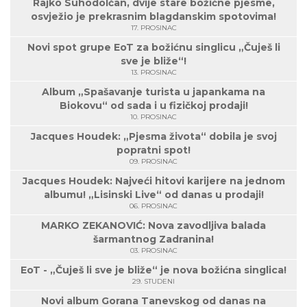
Rajko Suhodolčan, dvije stare božićne pjesme,
osvježio je prekrasnim blagdanskim spotovima!
17. PROSINAC
Novi spot grupe EoT za božićnu singlicu „Čuješ li
sve je bliže“!
13. PROSINAC
Album „Spašavanje turista u japankama na
Biokovu“ od sada i u fizičkoj prodaji!
10. PROSINAC
Jacques Houdek: „Pjesma života“ dobila je svoj
popratni spot!
09. PROSINAC
Jacques Houdek: Najveći hitovi karijere na jednom
albumu! „Lisinski Live“ od danas u prodaji!
06. PROSINAC
MARKO ZEKANOVIĆ: Nova zavodljiva balada
šarmantnog Zadranina!
03. PROSINAC
EoT - „Čuješ li sve je bliže“ je nova božićna singlica!
29. STUDENI
Novi album Gorana Tanevskog od danas na