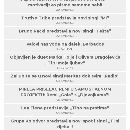
motivacijsko pismo samome sebi!
29. SVIBANJ
Truth ≠ Tribe predstavlja novi singl “M!”
28. SVIBANJ
Bruno Rački predstavlja novi singl “Fešta”
22. SVIBANJ
Valovi nas vode na daleki Barbados
13. SVIBANJ
Objavljen je duet Marka Tolje i Olivera Dragojevića
„Ti si moja ljubav“
11. SVIBANJ
Zaljubite se u novi singl Meritas dok svira „Radio”
08. SVIBANJ
MIRELA PRISELAC REMI U SAMOSTALNOM
PROJEKTU: Remi „Gola” s „Djevojkama”!
05. SVIBANJ
Lea Elena predstavlja „Tiho na prstima“
04. SVIBANJ
Grupa Kolodvor predstavlja novi spot i singl „Ti si
rijeka“!