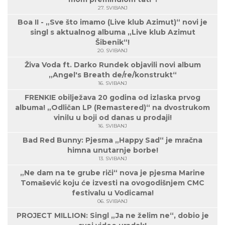
27. SVIBANJ
Boa II - „Sve što imamo (Live klub Azimut)“ novi je
singl s aktualnog albuma „Live klub Azimut
Šibenik“!
20. SVIBANJ
Živa Voda ft. Darko Rundek objavili novi album
„Angel's Breath de/re/konstrukt“
16. SVIBANJ
FRENKIE obilježava 20 godina od izlaska prvog
albuma! „Odličan LP (Remastered)“ na dvostrukom
vinilu u boji od danas u prodaji!
16. SVIBANJ
Bad Red Bunny: Pjesma „Happy Sad“ je mračna
himna unutarnje borbe!
13. SVIBANJ
„Ne dam na te grube riči“ nova je pjesma Marine
Tomašević koju će izvesti na ovogodišnjem CMC
festivalu u Vodicama!
06. SVIBANJ
PROJECT MILLION: Singl „Ja ne želim ne“, dobio je