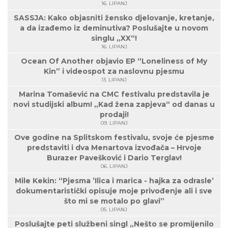
16. LIPANJ
SASSJA: Kako objasniti žensko djelovanje, kretanje,
a da izađemo iz deminutiva? Poslušajte u novom
singlu „XX“!
16. LIPANJ
Ocean Of Another objavio EP “Loneliness of My
Kin” i videospot za naslovnu pjesmu
13. LIPANJ
Marina Tomašević na CMC festivalu predstavila je
novi studijski album! „Kad žena zapjeva“ od danas u
prodaji!
09. LIPANJ
Ove godine na Splitskom festivalu, svoje će pjesme
predstaviti i dva Menartova izvođača – Hrvoje
Burazer Pavešković i Dario Terglav!
06. LIPANJ
Mile Kekin: “Pjesma ’Ilica i marica - hajka za odrasle’
dokumentaristički opisuje moje privođenje ali i sve
što mi se motalo po glavi”
05. LIPANJ
Poslušajte peti službeni singl „Nešto se promijenilo