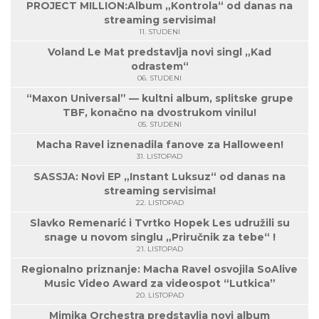
PROJECT MILLION:Album „Kontrola“ od danas na
streaming servisima!
11. STUDENI
Voland Le Mat predstavlja novi singl „Kad
odrastem“
06. STUDENI
“Maxon Universal” — kultni album, splitske grupe
TBF, konačno na dvostrukom vinilu!
05. STUDENI
Macha Ravel iznenadila fanove za Halloween!
31. LISTOPAD
SASSJA: Novi EP „Instant Luksuz“ od danas na
streaming servisima!
22. LISTOPAD
Slavko Remenarić i Tvrtko Hopek Les udružili su
snage u novom singlu „Priručnik za tebe“ !
21. LISTOPAD
Regionalno priznanje: Macha Ravel osvojila SoAlive
Music Video Award za videospot “Lutkica”
20. LISTOPAD
Mimika Orchestra predstavlja novi album