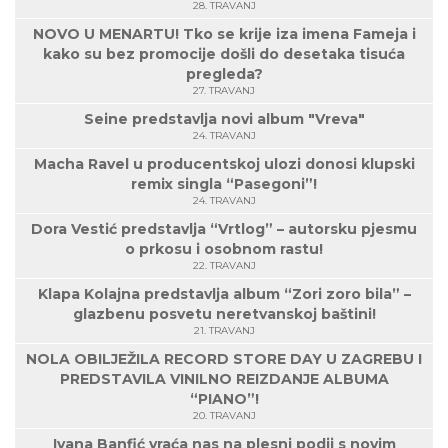
28. TRAVANJ
NOVO U MENARTU! Tko se krije iza imena Fameja i
kako su bez promocije došli do desetaka tisuća
pregleda?
27. TRAVANJ
Seine predstavlja novi album "Vreva"
24. TRAVANJ
Macha Ravel u producentskoj ulozi donosi klupski
remix singla “Pasegoni”!
24. TRAVANJ
Dora Vestić predstavlja “Vrtlog” – autorsku pjesmu
o prkosu i osobnom rastu!
22. TRAVANJ
Klapa Kolajna predstavlja album “Zori zoro bila” –
glazbenu posvetu neretvanskoj baštini!
21. TRAVANJ
NOLA OBILJEŽILA RECORD STORE DAY U ZAGREBU I
PREDSTAVILA VINILNO REIZDANJE ALBUMA
“PIANO”!
20. TRAVANJ
Ivana Banfić vraća nas na plesni podij s novim