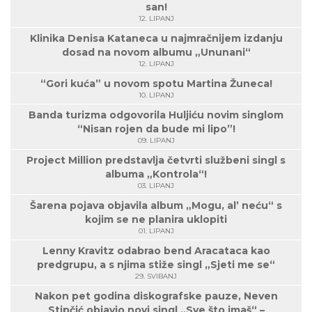
san!
12. LIPANJ
Klinika Denisa Kataneca u najmračnijem izdanju
dosad na novom albumu „Ununani“
12. LIPANJ
“Gori kuća” u novom spotu Martina Žuneca!
10. LIPANJ
Banda turizma odgovorila Huljiću novim singlom
“Nisan rojen da bude mi lipo”!
09. LIPANJ
Project Million predstavlja četvrti službeni singl s
albuma „Kontrola“!
03. LIPANJ
Šarena pojava objavila album „Mogu, al’ neću“ s
kojim se ne planira uklopiti
01. LIPANJ
Lenny Kravitz odabrao bend Aracataca kao
predgrupu, a s njima stiže singl „Sjeti me se“
29. SVIBANJ
Nakon pet godina diskografske pauze, Neven
Stipčić objavio novi singl „Sve što imaš“ –