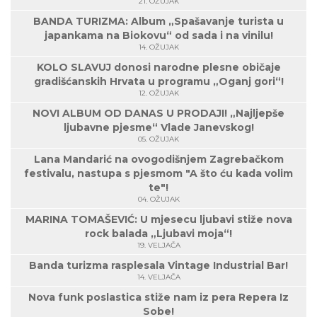
21. OŽUJAK
BANDA TURIZMA: Album „Spašavanje turista u
japankama na Biokovu“ od sada i na vinilu!
14. OŽUJAK
KOLO SLAVUJ donosi narodne plesne običaje
gradišćanskih Hrvata u programu „Oganj gori“!
12. OŽUJAK
NOVI ALBUM OD DANAS U PRODAJI! „Najljepše
ljubavne pjesme“ Vlade Janevskog!
05. OŽUJAK
Lana Mandarić na ovogodišnjem Zagrebačkom
festivalu, nastupa s pjesmom "A što ću kada volim
te"!
04. OŽUJAK
MARINA TOMAŠEVIĆ: U mjesecu ljubavi stiže nova
rock balada „Ljubavi moja“!
19. VELJAČA
Banda turizma rasplesala Vintage Industrial Bar!
14. VELJAČA
Nova funk poslastica stiže nam iz pera Repera Iz
Sobe!