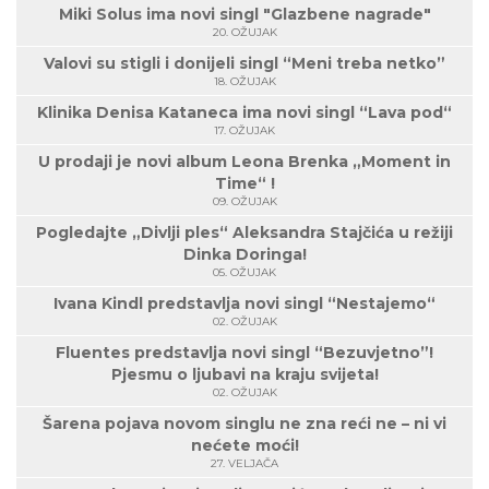
Miki Solus ima novi singl "Glazbene nagrade"
20. OŽUJAK
Valovi su stigli i donijeli singl “Meni treba netko”
18. OŽUJAK
Klinika Denisa Kataneca ima novi singl “Lava pod“
17. OŽUJAK
U prodaji je novi album Leona Brenka „Moment in
Time“ !
09. OŽUJAK
Pogledajte „Divlji ples“ Aleksandra Stajčića u režiji
Dinka Doringa!
05. OŽUJAK
Ivana Kindl predstavlja novi singl “Nestajemo“
02. OŽUJAK
Fluentes predstavlja novi singl “Bezuvjetno”!
Pjesmu o ljubavi na kraju svijeta!
02. OŽUJAK
Šarena pojava novom singlu ne zna reći ne – ni vi
nećete moći!
27. VELJAČA