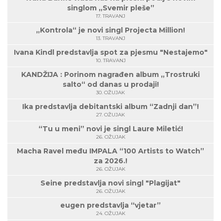
singlom „Svemir pleše”
17. TRAVANJ
„Kontrola“ je novi singl Projecta Million!
13. TRAVANJ
Ivana Kindl predstavlja spot za pjesmu "Nestajemo"
10. TRAVANJ
KANDŽIJA : Porinom nagrađen album „Trostruki
salto“ od danas u prodaji!
30. OŽUJAK
Ika predstavlja debitantski album “Zadnji dan”!
27. OŽUJAK
“Tu u meni” novi je singl Laure Miletić!
26. OŽUJAK
Macha Ravel među IMPALA “100 Artists to Watch”
za 2026.!
26. OŽUJAK
Seine predstavlja novi singl "Plagijat"
26. OŽUJAK
eugen predstavlja “vjetar”
24. OŽUJAK