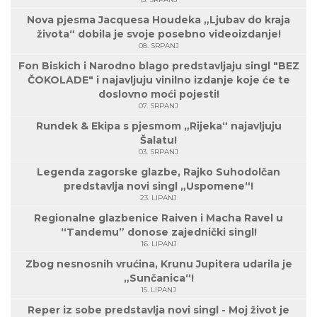
Nova pjesma Jacquesa Houdeka „Ljubav do kraja
života“ dobila je svoje posebno videoizdanje!
08. SRPANJ
Fon Biskich i Narodno blago predstavljaju singl "BEZ
ČOKOLADE" i najavljuju vinilno izdanje koje će te
doslovno moći pojesti!
07. SRPANJ
Rundek & Ekipa s pjesmom „Rijeka“ najavljuju
Šalatu!
03. SRPANJ
Legenda zagorske glazbe, Rajko Suhodolčan
predstavlja novi singl „Uspomene“!
23. LIPANJ
Regionalne glazbenice Raiven i Macha Ravel u
“Tandemu” donose zajednički singl!
16. LIPANJ
Zbog nesnosnih vrućina, Krunu Jupitera udarila je
„Sunčanica“!
15. LIPANJ
Reper iz sobe predstavlja novi singl - Moj život je