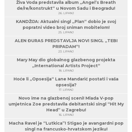
Živa Voda predstavila album „Angel’s Breath
de/re/konstrukt“ u Novom Sadu i Beogradu!
26. LIPANJ
KANDŽIJA: Aktualni singl „Plan“ dobio je svoj
popratni video broj sniman mobitelom!
25. LIPANJ
ALEN ĐURAS PREDSTAVLJA NOVI SINGL „TEBI
PRIPADAM“!
23. LIPANJ
Mary May dio globalnog glazbenog projekta
„International Artists Project“
18. LIPANJ
Hoće li „Opsesija“ Lane Mandarić postati i vaša
opsesija?
17. LIPANJ
Novo ime na glazbenoj sceni! Mlada V-pop
umjetnica Zoe predstavila debitantski singl “Hit My
Head” u Zagrebu!
16. LIPANJ
Macha Ravel je “Lutkica”! Stigao je avangardni pop
singl na francusko-hrvatskom jeziku!