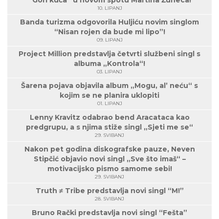
“Gori kuća” u novom spotu Martina Žuneca!
10. LIPANJ
Banda turizma odgovorila Huljiću novim singlom
“Nisan rojen da bude mi lipo”!
09. LIPANJ
Project Million predstavlja četvrti službeni singl s
albuma „Kontrola“!
03. LIPANJ
Šarena pojava objavila album „Mogu, al’ neću“ s
kojim se ne planira uklopiti
01. LIPANJ
Lenny Kravitz odabrao bend Aracataca kao
predgrupu, a s njima stiže singl „Sjeti me se“
29. SVIBANJ
Nakon pet godina diskografske pauze, Neven
Stipčić objavio novi singl „Sve što imaš“ –
motivacijsko pismo samome sebi!
29. SVIBANJ
Truth ≠ Tribe predstavlja novi singl “M!”
28. SVIBANJ
Bruno Rački predstavlja novi singl “Fešta”