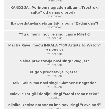
10. TRAVANJ
KANDŽIJA : Porinom nagrađen album „Trostruki
salto“ od danas u prodaji!
30. OŽUJAK
Ika predstavlja debitantski album “Zadnji dan”!
27. OŽUJAK
“Tu u meni” novi je singl Laure Miletić!
26. OŽUJAK
Macha Ravel među IMPALA “100 Artists to Watch”
za 2026.!
26. OŽUJAK
Seine predstavlja novi singl "Plagijat"
26. OŽUJAK
eugen predstavlja “vjetar”
24. OŽUJAK
Miki Solus ima novi singl "Glazbene nagrade"
20. OŽUJAK
Valovi su stigli i donijeli singl “Meni treba netko”
18. OŽUJAK
Klinika Denisa Kataneca ima novi singl “Lava pod“
17. OŽUJAK