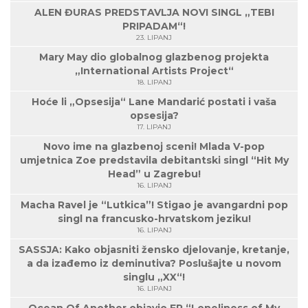
ALEN ĐURAS PREDSTAVLJA NOVI SINGL „TEBI
PRIPADAM“!
23. LIPANJ
Mary May dio globalnog glazbenog projekta
„International Artists Project“
18. LIPANJ
Hoće li „Opsesija“ Lane Mandarić postati i vaša
opsesija?
17. LIPANJ
Novo ime na glazbenoj sceni! Mlada V-pop
umjetnica Zoe predstavila debitantski singl “Hit My
Head” u Zagrebu!
16. LIPANJ
Macha Ravel je “Lutkica”! Stigao je avangardni pop
singl na francusko-hrvatskom jeziku!
16. LIPANJ
SASSJA: Kako objasniti žensko djelovanje, kretanje,
a da izađemo iz deminutiva? Poslušajte u novom
singlu „XX“!
16. LIPANJ