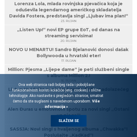
Lorenza Lola, mlada rovinjska pjevačica koja je
oduševila legendarnog američkog skladatelja
Davida Fostera, predstavlja singl „Ljubav ima plan!“
23. RUJAN
„Listen Up!“ novi EP grupe EoT, od danas na
streaming servisima!
20. RUJAN
NOVO U MENARTU! Sandro Bjelanović donosi dašak
Bollywooda u hrvatski eter!
17. RUJAN
Million: Pjesma „Lijepe dame“ je peti službeni single
s albuma Million 2.!
16. RUJAN
Ova web stranica radi boljeg rada i poboljšane
Listen Up! Stiže novi singl grupe EoT s nadolazećeg
funkcionalnosti koristi kolačiće (eng. cookies) i slične
EP-a!
tehnologije. Ako nastavite s pregledom stranice, smatrat
05. RUJAN
ćemo da ste suglasni s navedenom uporabom.
Više
informacija »
Alen Đuras u emotivnom spotu za novi singl „Ostani
uz njega“!
03. RUJAN
SLAŽEM SE
SASSJA: Novi singl s hvaljenog albuma „Chwakka“!
Poslušajte „KadKad“!