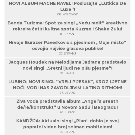
NOVI ALBUM MACHE RAVEL! Poslušajte „Lutkica De
Luxe“!
06. KOLOVOZ
Banda Turizma: Spot za singl „Neću radit“ kreativno
rekreira četiri kultna spota Kuzme i Shake Zulu!
11. SRPANJ
Hrvoje Burazer Pavešković s pjesmom „Moje misto“
osvojio najviše glasova publike!
07. SRPANJ
Jacques Houdek na Melodijama Jadrana predstavio
novi singl „Sretni ljudi ne pišu pjesme“!
30. LIPANJ
LUBINO: NOVI SINGL “VRELI PIJESAK“, KROZ LJETNE
NOĆI, VODI NAS ZAVODLJIVIM LATINO RITMOM!
27. LIPANJ
Živa Voda predstavila album „Angel’s Breath
de/re/konstrukt“ u Novom Sadu i Beogradu!
26. LIPANJ
KANDŽIJA: Aktualni singl „Plan“ dobio je svoj
popratni video broj sniman mobitelom!
25. LIPANJ