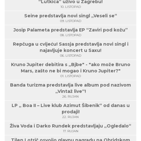
“Lutkica” uživo u Zagrebu!
10. LISTOPAD
Seine predstavlja novi singl „Veseli se“
09. LISTOPAD
Josip Palameta predstavlja EP “Zaviri pod kožu”
08. LISTOPAD
Repčuga u cvijeću! Sassja predstavlja novi singl i
najavljuje koncert u Saxu!
06. LISTOPAD
Kruno Jupiter debitira s „Bjbe" - "ako može Bruno
Mars, zašto ne bi mogao i Kruno Jupiter?"
01. LISTOPAD
Banda turizma predstavlja live album pod nazivom
„Vintaž live“!
26. RUJAN
LP „ Boa II – Live klub Azimut Šibenik“ od danas u
prodaji!
22. RUJAN
Živa Voda i Darko Rundek predstavljaju „Ogledalo“
17. RUJAN
Tilen Lotrič osvojio glavnu nagradu na Ohridskom