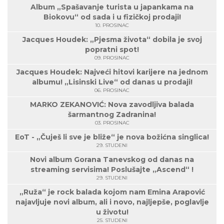
Album „Spašavanje turista u japankama na
Biokovu“ od sada i u fizičkoj prodaji!
10. PROSINAC
Jacques Houdek: „Pjesma života“ dobila je svoj
popratni spot!
09. PROSINAC
Jacques Houdek: Najveći hitovi karijere na jednom
albumu! „Lisinski Live“ od danas u prodaji!
06. PROSINAC
MARKO ZEKANOVIĆ: Nova zavodljiva balada
šarmantnog Zadranina!
03. PROSINAC
EoT - „Čuješ li sve je bliže“ je nova božićna singlica!
29. STUDENI
Novi album Gorana Tanevskog od danas na
streaming servisima! Poslušajte „Ascend“ !
29. STUDENI
„Ruža“ je rock balada kojom nam Emina Arapović
najavljuje novi album, ali i novo, najljepše, poglavlje
u životu!
25. STUDENI