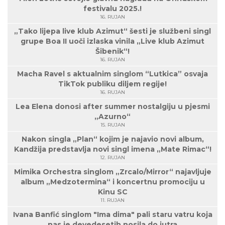
festivalu 2025.!
16. RUJAN
„Tako lijepa live klub Azimut“ šesti je službeni singl
grupe Boa II uoči izlaska vinila „Live klub Azimut
Šibenik“!
16. RUJAN
Macha Ravel s aktualnim singlom “Lutkica” osvaja
TikTok publiku diljem regije!
16. RUJAN
Lea Elena donosi after summer nostalgiju u pjesmi
„Azurno“
15. RUJAN
Nakon singla „Plan“ kojim je najavio novi album,
Kandžija predstavlja novi singl imena „Mate Rimac“!
12. RUJAN
Mimika Orchestra singlom „Zrcalo/Mirror“ najavljuje
album „Medzotermina“ i koncertnu promociju u
Kinu SC
11. RUJAN
Ivana Banfić singlom "Ima dima" pali staru vatru koja
nas je devedesetih nosila do jutra