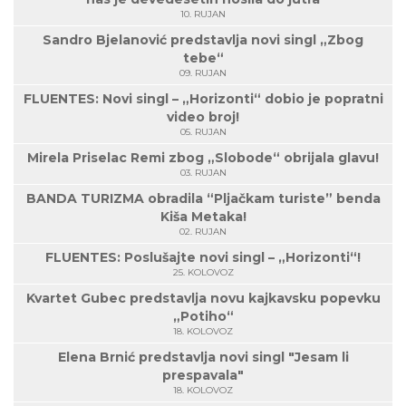
10. RUJAN
Sandro Bjelanović predstavlja novi singl „Zbog
tebe“
09. RUJAN
FLUENTES: Novi singl – „Horizonti“ dobio je popratni
video broj!
05. RUJAN
Mirela Priselac Remi zbog „Slobode“ obrijala glavu!
03. RUJAN
BANDA TURIZMA obradila “Pljačkam turiste” benda
Kiša Metaka!
02. RUJAN
FLUENTES: Poslušajte novi singl – „Horizonti“!
25. KOLOVOZ
Kvartet Gubec predstavlja novu kajkavsku popevku
„Potiho“
18. KOLOVOZ
Elena Brnić predstavlja novi singl "Jesam li
prespavala"
18. KOLOVOZ