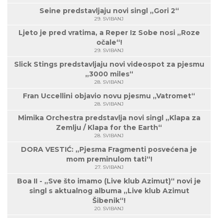
Seine predstavljaju novi singl „Gori 2“
29. SVIBANJ
Ljeto je pred vratima, a Reper Iz Sobe nosi „Roze
očale“!
29. SVIBANJ
Slick Stings predstavljaju novi videospot za pjesmu
„3000 miles“
28. SVIBANJ
Fran Uccellini objavio novu pjesmu „Vatromet“
28. SVIBANJ
Mimika Orchestra predstavlja novi singl „Klapa za
Zemlju / Klapa for the Earth“
28. SVIBANJ
DORA VESTIĆ: „Pjesma Fragmenti posvećena je
mom preminulom tati“!
27. SVIBANJ
Boa II - „Sve što imamo (Live klub Azimut)“ novi je
singl s aktualnog albuma „Live klub Azimut
Šibenik“!
20. SVIBANJ