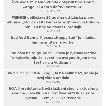
Živa Voda ft. Darko Rundek objavili novi album
„Angel's Breath de/re/konstrukt“
16. SVIBANJ
FRENKIE obilježava 20 godina od izlaska prvog
albuma! „Odličan LP (Remastered)“ na dvostrukom
vinilu u boji od danas u prodaji!
16. SVIBANJ
Bad Red Bunny: Pjesma „Happy Sad“ je mračna
himna unutarnje borbe!
13. SVIBANJ
„Ne dam na te grube riči“ nova je pjesma Marine
Tomašević koju će izvesti na ovogodišnjem CMC
festivalu u Vodicama!
06. SVIBANJ
PROJECT MILLION: Singl „Ja ne želim ne“, dobio je
svoj video uradak!
05. SVIBANJ
BOA II predstavlja treći službeni singl s aktualnog
albuma „Live klub Azimut Šibenik“! Poslušajte
pjesmu „Zemlja“ u live izvedbi!
30. TRAVANJ