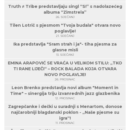
Truth ≠ Tribe predstavljaju singl “S!” s nadolazećeg
albuma “Zimstrela”
26. SIJEČANJ
Tilen Lotrič s pjesmom "Tvoja budala" otvara novo
poglavlje!
21. SIJEČANJ
Ika predstavlja "Sram strah i ja"- tiha pjesma za
glasne misli
13. SIJEČANJ
EMINA ARAPOVIĆ SE VRAĆA U VELIKOM STILU: „TKO
TI RANE LIJEČI“ – ROCK BALADA KOJA OTVARA
NOVO POGLAVLJE!
26. PROSINAC
Leon Brenko predstavlja novi album "Moment in
Time" – sinergija triju izvanrednih jazz glazbenika
12. PROSINAC
Zagrepčanke i dečki u suradnji s Menartom, donose
najčarobniji blagdanski poklon - „Naše pjesme su
igra“!
11. PROSINAC