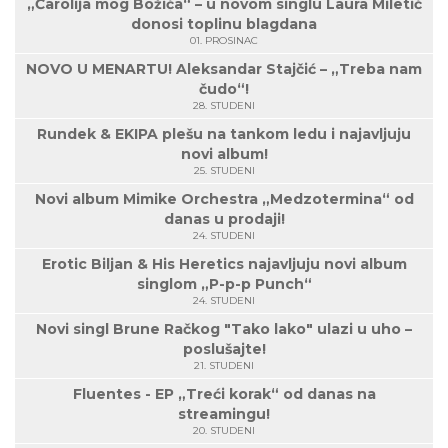
„Čarolija mog Božića“ – u novom singlu Laura Miletić
donosi toplinu blagdana
01. PROSINAC
NOVO U MENARTU! Aleksandar Stajčić – „Treba nam
čudo“!
28. STUDENI
Rundek & EKIPA plešu na tankom ledu i najavljuju
novi album!
25. STUDENI
Novi album Mimike Orchestra „Medzotermina“ od
danas u prodaji!
24. STUDENI
Erotic Biljan & His Heretics najavljuju novi album
singlom „P-p-p Punch“
24. STUDENI
Novi singl Brune Račkog "Tako lako" ulazi u uho –
poslušajte!
21. STUDENI
Fluentes - EP „Treći korak“ od danas na
streamingu!
20. STUDENI