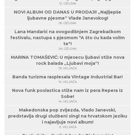
12. OŽUJAK
NOVI ALBUM OD DANAS U PRODAJI! „Najljepše
ljubavne pjesme“ Vlade Janevskog!
05. OŽUJAK
Lana Mandarić na ovogodišnjem Zagrebačkom
festivalu, nastupa s pjesmom "A što ću kada volim
te"!
04. OŽUJAK
MARINA TOMAŠEVIĆ: U mjesecu ljubavi stiže nova
rock balada „Ljubavi moja“!
19. VELJAČA
Banda turizma rasplesala Vintage Industrial Bar!
14. VELJAČA
Nova funk poslastica stiže nam iz pera Repera Iz
Sobe!
14. VELJAČA
Makedonska pop zvijezda, Vlado Janevski,
predstavlja drugi službeni singl na hrvatskom jeziku
i najavljuje novi album!
11. VELJAČA