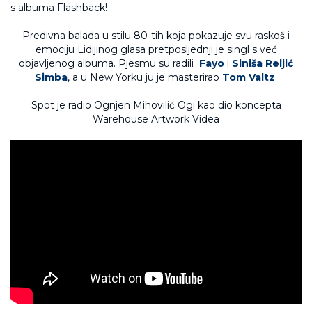
Predivna balada u stilu 80-tih koja pokazuje svu raskoš i
emociju Lidijinog glasa pretposljednji je singl s već
objavljenog albuma. Pjesmu su radili
Fayo
i
Siniša Reljić
Simba
, a u New Yorku ju je masterirao
Tom Valtz
.
Spot je radio Ognjen Mihovilić Ogi kao dio koncepta
Warehouse Artwork Videa