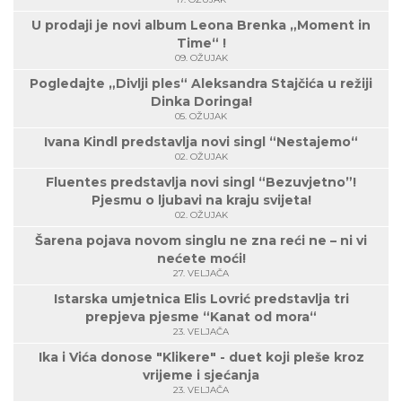
U prodaji je novi album Leona Brenka „Moment in
Time“ !
09. OŽUJAK
Pogledajte „Divlji ples“ Aleksandra Stajčića u režiji
Dinka Doringa!
05. OŽUJAK
Ivana Kindl predstavlja novi singl “Nestajemo“
02. OŽUJAK
Fluentes predstavlja novi singl “Bezuvjetno”!
Pjesmu o ljubavi na kraju svijeta!
02. OŽUJAK
Šarena pojava novom singlu ne zna reći ne – ni vi
nećete moći!
27. VELJAČA
Istarska umjetnica Elis Lovrić predstavlja tri
prepjeva pjesme “Kanat od mora“
23. VELJAČA
Ika i Vića donose "Klikere" - duet koji pleše kroz
vrijeme i sjećanja
23. VELJAČA