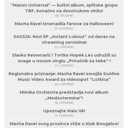
“Maxon Universal” — kultni album, splitske grupe
TBF, konačno na dvostrukom vinilu!
05. STUDENI
Macha Ravel iznenadila fanove za Halloween!
31. LISTOPAD
SASSJA: Novi EP „Instant Luksuz“ od danas na
streaming servisima!
22. LISTOPAD
Slavko Remenarić i Tvrtko Hopek Les udružili su
snage u novom singlu „Priručnik za tebe“ !
21. LISTOPAD
Regionalno priznanje: Macha Ravel osvojila SoAlive
Music Video Award za videospot “Lutkica”
20. LISTOPAD
Mimika Orchestra predstavlja novi album
„Medzotermina“!
16. LISTOPAD
Upoznajte Maiu Vë!
14. LISTOPAD
Macha Ravel ovog prosinca stiže u klub Boogaloo!