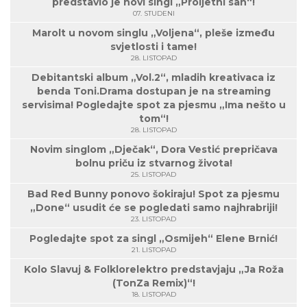
predstavio je novi singl „Proljetni san“!
07. STUDENI
Marolt u novom singlu „Voljena“, pleše između
svjetlosti i tame!
28. LISTOPAD
Debitantski album „Vol.2“, mladih kreativaca iz
benda Toni.Drama dostupan je na streaming
servisima! Pogledajte spot za pjesmu „Ima nešto u
tom“!
28. LISTOPAD
Novim singlom „Dječak“, Dora Vestić prepričava
bolnu priču iz stvarnog života!
25. LISTOPAD
Bad Red Bunny ponovo šokiraju! Spot za pjesmu
„Done“ usudit će se pogledati samo najhrabriji!
23. LISTOPAD
Pogledajte spot za singl „Osmijeh“ Elene Brnić!
21. LISTOPAD
Kolo Slavuj & Folklorelektro predstavjaju „Ja Roža
(TonZa Remix)“!
18. LISTOPAD