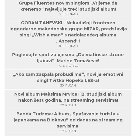
Grupa Fluentes novim singlom „Vrijeme da
krenemo“ najavljuje treći studijski album!
17. LISTOPAD
GORAN TANEVSKI - Nekadašnji frontmen
legendarne makedonske grupe MIZAR, predstavlja
singl „Wish a man“ s nadolazećeg albuma
„Ascend“!
11. LISTOPAD
Pogledajte spot za pjesmu „Dalmatinske strune
ljubavi“, Marine Tomašević!
10. LISTOPAD
„Ako sam zaspala probudi me“, novi je emotivni
singl Tvrtka Hopeka LES-a!
30. RUJAN
Novi album Maksima Mrvice! 12. studijski album
nakon šest godina, na streaming servisima!
27. RUJAN
Banda Turizma: Album „Spašavanje turista u
japankama na Biokovu“ od danas na streaming
servisima!
27. RUJAN