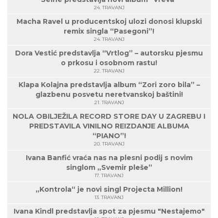
24. TRAVANJ
Macha Ravel u producentskoj ulozi donosi klupski
remix singla “Pasegoni”!
24. TRAVANJ
Dora Vestić predstavlja “Vrtlog” – autorsku pjesmu
o prkosu i osobnom rastu!
22. TRAVANJ
Klapa Kolajna predstavlja album “Zori zoro bila” –
glazbenu posvetu neretvanskoj baštini!
21. TRAVANJ
NOLA OBILJEŽILA RECORD STORE DAY U ZAGREBU I
PREDSTAVILA VINILNO REIZDANJE ALBUMA
“PIANO”!
20. TRAVANJ
Ivana Banfić vraća nas na plesni podij s novim
singlom „Svemir pleše”
17. TRAVANJ
„Kontrola“ je novi singl Projecta Million!
13. TRAVANJ
Ivana Kindl predstavlja spot za pjesmu "Nestajemo"