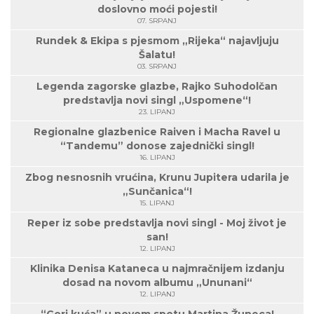
doslovno moći pojesti!
07. SRPANJ
Rundek & Ekipa s pjesmom „Rijeka“ najavljuju
Šalatu!
03. SRPANJ
Legenda zagorske glazbe, Rajko Suhodolčan
predstavlja novi singl „Uspomene“!
23. LIPANJ
Regionalne glazbenice Raiven i Macha Ravel u
“Tandemu” donose zajednički singl!
16. LIPANJ
Zbog nesnosnih vrućina, Krunu Jupitera udarila je
„Sunčanica“!
15. LIPANJ
Reper iz sobe predstavlja novi singl - Moj život je
san!
12. LIPANJ
Klinika Denisa Kataneca u najmračnijem izdanju
dosad na novom albumu „Ununani“
12. LIPANJ