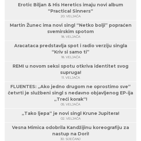
Erotic Biljan & His Heretics imaju novi album
“Practical Sinners“
20. VELJAČA
Martin Žunec ima novi singl “Netko bolji” popraćen
svemirskim spotom
18. VELJAČA
Aracataca predstavlja spot i radio verziju singla
“Kriv si samo ti”
18. VELJAČA
REMI u novom seksi spotu otkriva identitet svog
supruga!
11. VELJAČA
FLUENTES: „Ako jedno drugom ne oprostimo sve“
četvrti je službeni singl s nedavno objavljenog EP-ija
„Treći korak“!
05. VELJAČA
„Tako ljepa“ je novi singl Krune Jupitera!
02. VELJAČA
Vesna Mimica odobrila Kandžijinu koreografiju za
nastup na Dori!
30. SIJEČANJ