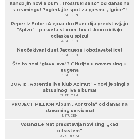
Kandžijin novi album „Trostruki salto“ od danas na
streamingu! Pogledajte spot za pjesmu „Igrice“!
14. STUDENI
Reper Iz Sobe i Alejuandro Buendija predstavljaju
"Spizu" – posveta starom, hrvatskom običaju
odlaska u spizu!
14. STUDENI
Neočekivani duet Jacquesa i obožavateljice!
13. STUDENI
Što to nosi "glava lava"? Otkrijte u novom singlu
eugena
13. STUDENI
BOA II: „Absentia live klub Azimut“ – novi je singl s
aktualnog live albuma!
12. STUDENI
PROJECT MILLION:Album „Kontrola“ od danas na
streaming servisima!
11. STUDENI
Voland Le Mat predstavlja novi singl „Kad
odrastem“
06. STUDENI