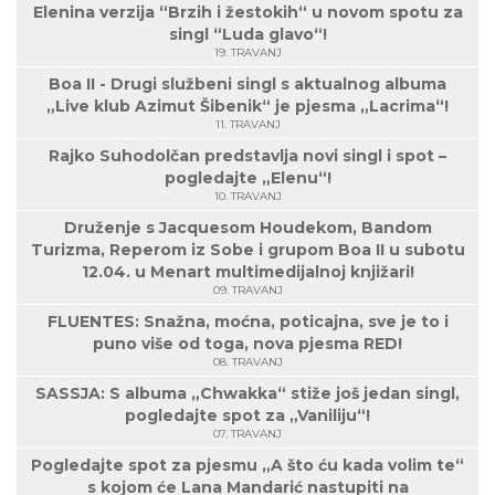
Elenina verzija “Brzih i žestokih“ u novom spotu za
singl “Luda glavo“!
19. TRAVANJ
Boa II - Drugi službeni singl s aktualnog albuma
„Live klub Azimut Šibenik“ je pjesma „Lacrima“!
11. TRAVANJ
Rajko Suhodolčan predstavlja novi singl i spot –
pogledajte „Elenu“!
10. TRAVANJ
Druženje s Jacquesom Houdekom, Bandom
Turizma, Reperom iz Sobe i grupom Boa II u subotu
12.04. u Menart multimedijalnoj knjižari!
09. TRAVANJ
FLUENTES: Snažna, moćna, poticajna, sve je to i
puno više od toga, nova pjesma RED!
08. TRAVANJ
SASSJA: S albuma „Chwakka“ stiže još jedan singl,
pogledajte spot za „Vaniliju“!
07. TRAVANJ
Pogledajte spot za pjesmu „A što ću kada volim te“
s kojom će Lana Mandarić nastupiti na