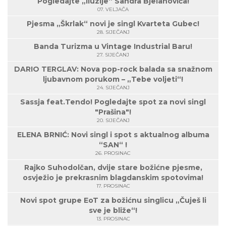
Pogledajte „Iluzije“ Sandra Bjelanovića!
07. VELJAČA
Pjesma „Škrlak“ novi je singl Kvarteta Gubec!
28. SIJEČANJ
Banda Turizma u Vintage Industrial Baru!
27. SIJEČANJ
DARIO TERGLAV: Nova pop-rock balada sa snažnom
ljubavnom porukom – „Tebe voljeti“!
24. SIJEČANJ
Sassja feat.Tendo! Pogledajte spot za novi singl
"Prašina"!
20. SIJEČANJ
ELENA BRNIĆ: Novi singl i spot s aktualnog albuma
“SAN“ !
26. PROSINAC
Rajko Suhodolčan, dvije stare božićne pjesme,
osvježio je prekrasnim blagdanskim spotovima!
17. PROSINAC
Novi spot grupe EoT za božićnu singlicu „Čuješ li
sve je bliže“!
13. PROSINAC