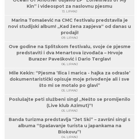
Ocean Of Another objavio EP “Loneliness of My
Kin” i videospot za naslovnu pjesmu
13. LIPANJ
Marina Tomašević na CMC festivalu predstavila je
novi studijski album! „Kad žena zapjeva“ od danas u
prodaji!
09. LIPANJ
Ove godine na Splitskom festivalu, svoje će pjesme
predstaviti i dva Menartova izvođača – Hrvoje
Burazer Pavešković i Dario Terglav!
06. LIPANJ
Mile Kekin: “Pjesma ’Ilica i marica - hajka za odrasle’
dokumentaristički opisuje moje privođenje ali i sve
što mi se motalo po glavi”
05. LIPANJ
Poslušajte peti službeni singl „Nešto se promijenilo
(Live klub Azimut)“!
05. LIPANJ
Banda turizma predstavlja “Jet Ski” – završni singl s
albuma “Spašavanje turista u japankama na
Biokovu”!
04. LIPANJ