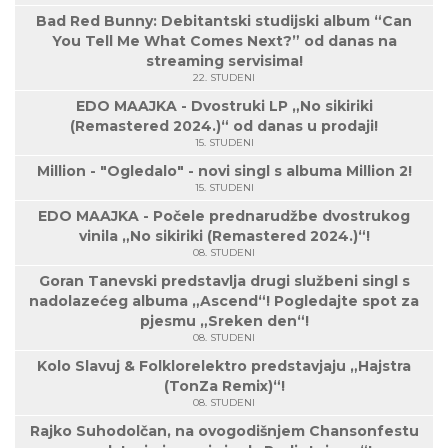
Bad Red Bunny: Debitantski studijski album “Can
You Tell Me What Comes Next?” od danas na
streaming servisima!
22. STUDENI
EDO MAAJKA - Dvostruki LP „No sikiriki
(Remastered 2024.)“ od danas u prodaji!
15. STUDENI
Million - "Ogledalo" - novi singl s albuma Million 2!
15. STUDENI
EDO MAAJKA - Počele prednarudžbe dvostrukog
vinila „No sikiriki (Remastered 2024.)“!
08. STUDENI
Goran Tanevski predstavlja drugi službeni singl s
nadolazećeg albuma „Ascend“! Pogledajte spot za
pjesmu „Sreken den“!
08. STUDENI
Kolo Slavuj & Folklorelektro predstavjaju „Hajstra
(TonZa Remix)“!
08. STUDENI
Rajko Suhodolčan, na ovogodišnjem Chansonfestu