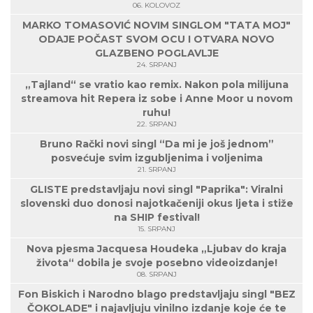
06. KOLOVOZ
MARKO TOMASOVIĆ NOVIM SINGLOM "TATA MOJ"
ODAJE POČAST SVOM OCU I OTVARA NOVO
GLAZBENO POGLAVLJE
24. SRPANJ
„Tajland“ se vratio kao remix. Nakon pola milijuna
streamova hit Repera iz sobe i Anne Moor u novom
ruhu!
22. SRPANJ
Bruno Rački novi singl “Da mi je još jednom”
posvećuje svim izgubljenima i voljenima
21. SRPANJ
GLISTE predstavljaju novi singl "Paprika": Viralni
slovenski duo donosi najotkačeniji okus ljeta i stiže
na SHIP festival!
15. SRPANJ
Nova pjesma Jacquesa Houdeka „Ljubav do kraja
života“ dobila je svoje posebno videoizdanje!
08. SRPANJ
Fon Biskich i Narodno blago predstavljaju singl "BEZ
ČOKOLADE" i najavljuju vinilno izdanje koje će te