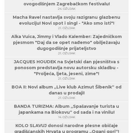
ovogodišnjem Zagrebačkom festivalu!
24. OŽUJAK
Macha Ravel nastavlja svoju razigranu glazbenu
evoluciju! Novi spot i singl - "Ako smo isti"!
21. OŽUJAK
Alka Vuica, Jimmy i Vlado Kalember: Zajedničkom
pjesmom "Daj da se opet nađemo" obilježavaju
dugogodišnje prijateljstvo
21. OŽUJAK
JACQUES HOUDEK na Svjetski dan pjesništva s
ponosom predstavlja novu autorsku skladbu -
"Proljeća, ljeta, jeseni, zime"!
21. OŽUJAK
BOA II: Novi album „Live klub Azimut Šibenik“ od
danas u prodaji!
21. OŽUJAK
BANDA TURIZMA: Album „Spašavanje turista u
japankama na Biokovu“ od sada i na vinilu!
14. OŽUJAK
KOLO SLAVUJ donosi narodne plesne običaje
gradišćanskih Hrvata u programu „Oganj gori“!