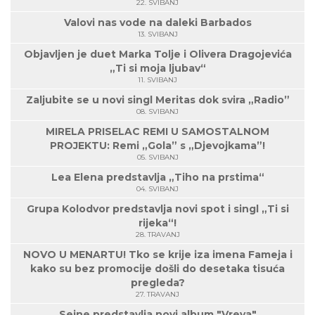
22. SVIBANJ
Valovi nas vode na daleki Barbados
13. SVIBANJ
Objavljen je duet Marka Tolje i Olivera Dragojevića
„Ti si moja ljubav“
11. SVIBANJ
Zaljubite se u novi singl Meritas dok svira „Radio”
08. SVIBANJ
MIRELA PRISELAC REMI U SAMOSTALNOM
PROJEKTU: Remi „Gola” s „Djevojkama”!
05. SVIBANJ
Lea Elena predstavlja „Tiho na prstima“
04. SVIBANJ
Grupa Kolodvor predstavlja novi spot i singl „Ti si
rijeka“!
28. TRAVANJ
NOVO U MENARTU! Tko se krije iza imena Fameja i
kako su bez promocije došli do desetaka tisuća
pregleda?
27. TRAVANJ
Seine predstavlja novi album "Vreva"