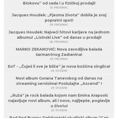
Biokovu“ od sada i u fizičkoj prodaji!
10. PROSINAC
Jacques Houdek: „Pjesma života“ dobila je svoj
popratni spot!
09. PROSINAC
Jacques Houdek: Najveći hitovi karijere na jednom
albumu! „Lisinski Live“ od danas u prodaji!
06. PROSINAC
MARKO ZEKANOVIĆ: Nova zavodljiva balada
šarmantnog Zadranina!
03. PROSINAC
EoT - „Čuješ li sve je bliže“ je nova božićna singlica!
29. STUDENI
Novi album Gorana Tanevskog od danas na
streaming servisima! Poslušajte „Ascend“ !
29. STUDENI
„Ruža“ je rock balada kojom nam Emina Arapović
najavljuje novi album, ali i novo, najljepše, poglavlje
u životu!
25. STUDENI
Bad Red Bunny: Debitantski studijski album “Can