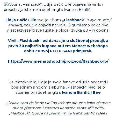
Lidija Bačić Lille
svoj je album
„
Flashback
“
(Fayo music /
Menart
), odlučila objaviti na vinilu. Sigurni smo da će ova
vijest razveseliti sve ljubitelje ploča i zvuka 80 – ih godina.
Vinil „Flashback“ od danas je u službenoj prodaji, a
prvih 30 najbržih kupaca putem Menart webshopa
dobit će svoj POTPISANI primjerak.
https://www.menartshop.hr/proizvod/flashback-lp/
Uz izlazak vinila, Lidija je svoje fanove odlučila počastiti i
posljednjim singlom s albuma „Flashback“. Radi se o
istoimenom duet singlu s
Ivanom Banfić I Bee
.
„Čekala sam da izađe vinilno izdanje albuma kako bismo s
ovom pjesmom i spotom konačno zaokružili priču
„Flashback“. Gošća na pjesmi mi je Ivana Banfić I Bee i