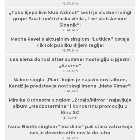
16. RUJAN
„Tako lijepa live klub Azimut“ šesti je službeni singl
grupe Boa II uoči izlaska vinila „Live klub Azimut
Šibenik“!
16. RUJAN
Macha Ravel s aktualnim singlom “Lutkica” osvaja
TikTok publiku diljem regije!
16. RUJAN
Lea Elena donosi after summer nostalgiju u pjesmi
„Azurno“
15. RUJAN
Nakon singla „Plan“ kojim je najavio novi album,
Kandžija predstavlja novi singl imena „Mate Rimac“!
12. RUJAN
Mimika Orchestra singlom „Zrcalo/Mirror“ najavljuje
album „Medzotermina“ i koncertnu promociju u
Kinu SC
11. RUJAN
Ivana Banfić singlom "Ima dima" pali staru vatru koja
nas je devedesetih nosila do jutra
10. RUJAN