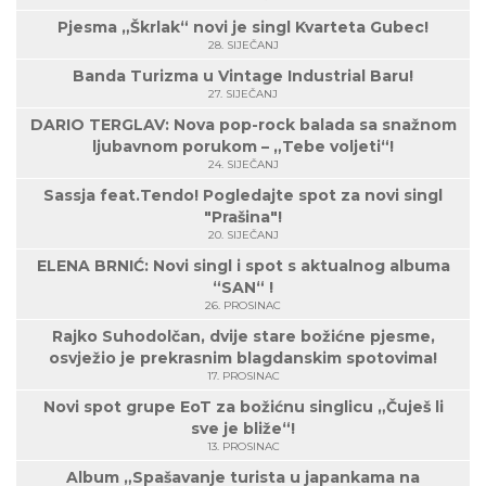
Pjesma „Škrlak“ novi je singl Kvarteta Gubec!
28. SIJEČANJ
Banda Turizma u Vintage Industrial Baru!
27. SIJEČANJ
DARIO TERGLAV: Nova pop-rock balada sa snažnom
ljubavnom porukom – „Tebe voljeti“!
24. SIJEČANJ
Sassja feat.Tendo! Pogledajte spot za novi singl
"Prašina"!
20. SIJEČANJ
ELENA BRNIĆ: Novi singl i spot s aktualnog albuma
“SAN“ !
26. PROSINAC
Rajko Suhodolčan, dvije stare božićne pjesme,
osvježio je prekrasnim blagdanskim spotovima!
17. PROSINAC
Novi spot grupe EoT za božićnu singlicu „Čuješ li
sve je bliže“!
13. PROSINAC
Album „Spašavanje turista u japankama na