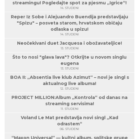
streamingu! Pogledajte spot za pjesmu „Igrice“!
14. STUDENI
Reper Iz Sobe i Alejuandro Buendija predstavljaju
"Spizu" – posveta starom, hrvatskom običaju
odlaska u spizu!
14. STUDENI
Neočekivani duet Jacquesa i obožavateljice!
13. STUDENI
Što to nosi "glava lava"? Otkrijte u novom singlu
eugena
13. STUDENI
BOA II: „Absentia live klub Azimut“ – novi je singl s
aktualnog live albuma!
12. STUDENI
PROJECT MILLION:Album „Kontrola“ od danas na
streaming servisima!
11. STUDENI
Voland Le Mat predstavlja novi singl „Kad
odrastem“
06. STUDENI
“Maxon Universal” — kultni album, splitske grupe