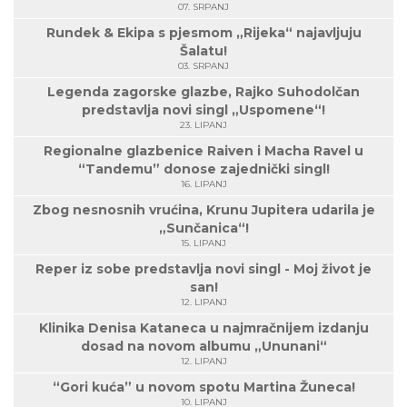
07. SRPANJ
Rundek & Ekipa s pjesmom „Rijeka“ najavljuju
Šalatu!
03. SRPANJ
Legenda zagorske glazbe, Rajko Suhodolčan
predstavlja novi singl „Uspomene“!
23. LIPANJ
Regionalne glazbenice Raiven i Macha Ravel u
“Tandemu” donose zajednički singl!
16. LIPANJ
Zbog nesnosnih vrućina, Krunu Jupitera udarila je
„Sunčanica“!
15. LIPANJ
Reper iz sobe predstavlja novi singl - Moj život je
san!
12. LIPANJ
Klinika Denisa Kataneca u najmračnijem izdanju
dosad na novom albumu „Ununani“
12. LIPANJ
“Gori kuća” u novom spotu Martina Žuneca!
10. LIPANJ