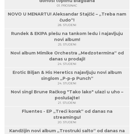
donosi toplinu blagdana
01. PROSINAC
NOVO U MENARTU! Aleksandar Stajčić – „Treba nam
čudo“!
28. STUDENI
Rundek & EKIPA plešu na tankom ledu i najavljuju
novi album!
25. STUDENI
Novi album Mimike Orchestra „Medzotermina“ od
danas u prodaji!
24. STUDENI
Erotic Biljan & His Heretics najavljuju novi album
singlom „P-p-p Punch“
24. STUDENI
Novi singl Brune Račkog "Tako lako" ulazi u uho –
poslušajte!
21. STUDENI
Fluentes - EP „Treći korak“ od danas na
streamingu!
20. STUDENI
Kandžijin novi album „Trostruki salto“ od danas na