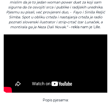
mislim da je to jedan woman power duet za koji sam
sigurna da će osvojiti srca i publike i radijskih urednika.
Pjesmu su pisali, već provjereni duo, - Fayo i Siniša Reljić
Simba. Spot u obliku crteža i nastajanja crteža je radio
poznati slovenski ilustrator i strip-crtač Izar Lunaček, a
montirala ga je Neza Dali Novak.“ –
rekla nam je Lille.
Popis pjesama: