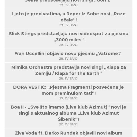
Seine predstavljaju novi singl „Gori 2“
29. SVIBANJ
Ljeto je pred vratima, a Reper Iz Sobe nosi „Roze
očale“!
29. SVIBANJ
Slick Stings predstavljaju novi videospot za pjesmu
„3000 miles“
28. SVIBANJ
Fran Uccellini objavio novu pjesmu „Vatromet“
28. SVIBANJ
Mimika Orchestra predstavlja novi singl „Klapa za
Zemlju / Klapa for the Earth“
28. SVIBANJ
DORA VESTIĆ: „Pjesma Fragmenti posvećena je
mom preminulom tati“!
27. SVIBANJ
Boa II - „Sve što imamo (Live klub Azimut)“ novi je
singl s aktualnog albuma „Live klub Azimut
Šibenik“!
20. SVIBANJ
Živa Voda ft. Darko Rundek objavili novi album