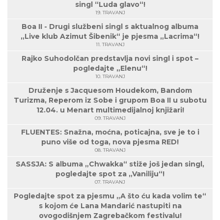
singl “Luda glavo“!
19. TRAVANJ
Boa II - Drugi službeni singl s aktualnog albuma
„Live klub Azimut Šibenik“ je pjesma „Lacrima“!
11. TRAVANJ
Rajko Suhodolčan predstavlja novi singl i spot –
pogledajte „Elenu“!
10. TRAVANJ
Druženje s Jacquesom Houdekom, Bandom
Turizma, Reperom iz Sobe i grupom Boa II u subotu
12.04. u Menart multimedijalnoj knjižari!
09. TRAVANJ
FLUENTES: Snažna, moćna, poticajna, sve je to i
puno više od toga, nova pjesma RED!
08. TRAVANJ
SASSJA: S albuma „Chwakka“ stiže još jedan singl,
pogledajte spot za „Vaniliju“!
07. TRAVANJ
Pogledajte spot za pjesmu „A što ću kada volim te“
s kojom će Lana Mandarić nastupiti na
ovogodišnjem Zagrebačkom festivalu!