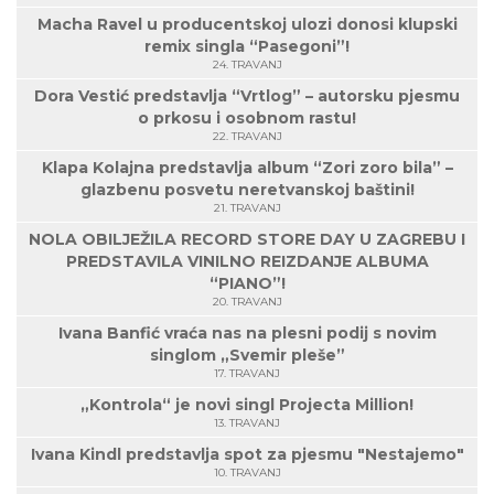
Macha Ravel u producentskoj ulozi donosi klupski
remix singla “Pasegoni”!
24. TRAVANJ
Dora Vestić predstavlja “Vrtlog” – autorsku pjesmu
o prkosu i osobnom rastu!
22. TRAVANJ
Klapa Kolajna predstavlja album “Zori zoro bila” –
glazbenu posvetu neretvanskoj baštini!
21. TRAVANJ
NOLA OBILJEŽILA RECORD STORE DAY U ZAGREBU I
PREDSTAVILA VINILNO REIZDANJE ALBUMA
“PIANO”!
20. TRAVANJ
Ivana Banfić vraća nas na plesni podij s novim
singlom „Svemir pleše”
17. TRAVANJ
„Kontrola“ je novi singl Projecta Million!
13. TRAVANJ
Ivana Kindl predstavlja spot za pjesmu "Nestajemo"
10. TRAVANJ