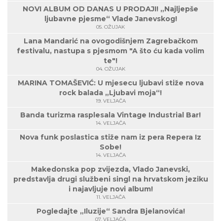
NOVI ALBUM OD DANAS U PRODAJI! „Najljepše
ljubavne pjesme“ Vlade Janevskog!
05. OŽUJAK
Lana Mandarić na ovogodišnjem Zagrebačkom
festivalu, nastupa s pjesmom "A što ću kada volim
te"!
04. OŽUJAK
MARINA TOMAŠEVIĆ: U mjesecu ljubavi stiže nova
rock balada „Ljubavi moja“!
19. VELJAČA
Banda turizma rasplesala Vintage Industrial Bar!
14. VELJAČA
Nova funk poslastica stiže nam iz pera Repera Iz
Sobe!
14. VELJAČA
Makedonska pop zvijezda, Vlado Janevski,
predstavlja drugi službeni singl na hrvatskom jeziku
i najavljuje novi album!
11. VELJAČA
Pogledajte „Iluzije“ Sandra Bjelanovića!
07. VELJAČA