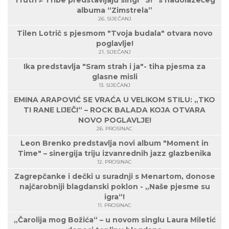
Truth ≠ Tribe predstavljaju singl “S!” s nadolazećeg
albuma “Zimstrela”
26. SIJEČANJ
Tilen Lotrič s pjesmom "Tvoja budala" otvara novo
poglavlje!
21. SIJEČANJ
Ika predstavlja "Sram strah i ja"- tiha pjesma za
glasne misli
13. SIJEČANJ
EMINA ARAPOVIĆ SE VRAĆA U VELIKOM STILU: „TKO
TI RANE LIJEČI“ – ROCK BALADA KOJA OTVARA
NOVO POGLAVLJE!
26. PROSINAC
Leon Brenko predstavlja novi album "Moment in
Time" – sinergija triju izvanrednih jazz glazbenika
12. PROSINAC
Zagrepčanke i dečki u suradnji s Menartom, donose
najčarobniji blagdanski poklon - „Naše pjesme su
igra“!
11. PROSINAC
„Čarolija mog Božića“ – u novom singlu Laura Miletić