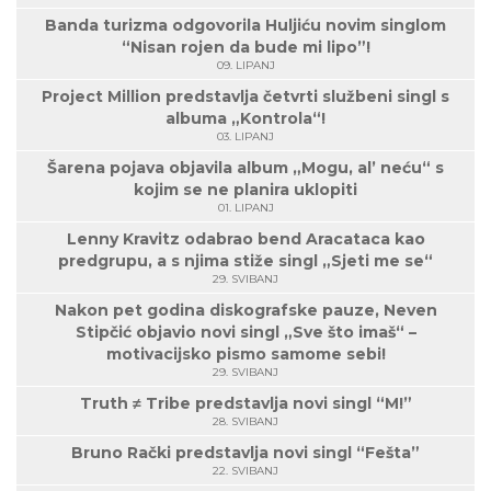
Banda turizma odgovorila Huljiću novim singlom
“Nisan rojen da bude mi lipo”!
09. LIPANJ
Project Million predstavlja četvrti službeni singl s
albuma „Kontrola“!
03. LIPANJ
Šarena pojava objavila album „Mogu, al’ neću“ s
kojim se ne planira uklopiti
01. LIPANJ
Lenny Kravitz odabrao bend Aracataca kao
predgrupu, a s njima stiže singl „Sjeti me se“
29. SVIBANJ
Nakon pet godina diskografske pauze, Neven
Stipčić objavio novi singl „Sve što imaš“ –
motivacijsko pismo samome sebi!
29. SVIBANJ
Truth ≠ Tribe predstavlja novi singl “M!”
28. SVIBANJ
Bruno Rački predstavlja novi singl “Fešta”
22. SVIBANJ