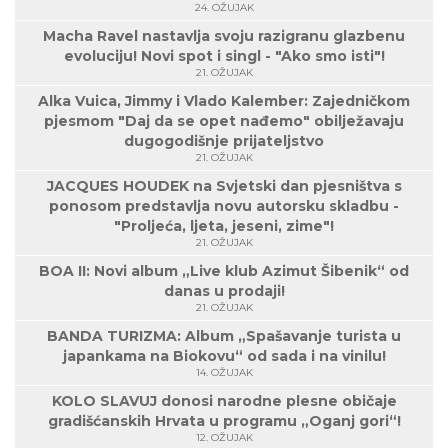
24. OŽUJAK
Macha Ravel nastavlja svoju razigranu glazbenu
evoluciju! Novi spot i singl - "Ako smo isti"!
21. OŽUJAK
Alka Vuica, Jimmy i Vlado Kalember: Zajedničkom
pjesmom "Daj da se opet nađemo" obilježavaju
dugogodišnje prijateljstvo
21. OŽUJAK
JACQUES HOUDEK na Svjetski dan pjesništva s
ponosom predstavlja novu autorsku skladbu -
"Proljeća, ljeta, jeseni, zime"!
21. OŽUJAK
BOA II: Novi album „Live klub Azimut Šibenik“ od
danas u prodaji!
21. OŽUJAK
BANDA TURIZMA: Album „Spašavanje turista u
japankama na Biokovu“ od sada i na vinilu!
14. OŽUJAK
KOLO SLAVUJ donosi narodne plesne običaje
gradišćanskih Hrvata u programu „Oganj gori“!
12. OŽUJAK