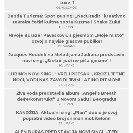
Luxe“!
06. KOLOVOZ
Banda Turizma: Spot za singl „Neću radit“ kreativno
rekreira četiri kultna spota Kuzme i Shake Zulu!
11. SRPANJ
Hrvoje Burazer Pavešković s pjesmom „Moje misto“
osvojio najviše glasova publike!
07. SRPANJ
Jacques Houdek na Melodijama Jadrana predstavio
novi singl „Sretni ljudi ne pišu pjesme“!
30. LIPANJ
LUBINO: NOVI SINGL “VRELI PIJESAK“, KROZ LJETNE
NOĆI, VODI NAS ZAVODLJIVIM LATINO RITMOM!
27. LIPANJ
Živa Voda predstavila album „Angel’s Breath
de/re/konstrukt“ u Novom Sadu i Beogradu!
26. LIPANJ
KANDŽIJA: Aktualni singl „Plan“ dobio je svoj
popratni video broj sniman mobitelom!
25. LIPANJ
ALEN ĐURAS PREDSTAVLJA NOVI SINGL „TEBI