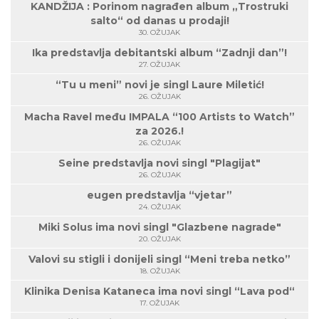
KANDŽIJA : Porinom nagrađen album „Trostruki
salto“ od danas u prodaji!
30. OŽUJAK
Ika predstavlja debitantski album “Zadnji dan”!
27. OŽUJAK
“Tu u meni” novi je singl Laure Miletić!
26. OŽUJAK
Macha Ravel među IMPALA “100 Artists to Watch”
za 2026.!
26. OŽUJAK
Seine predstavlja novi singl "Plagijat"
26. OŽUJAK
eugen predstavlja “vjetar”
24. OŽUJAK
Miki Solus ima novi singl "Glazbene nagrade"
20. OŽUJAK
Valovi su stigli i donijeli singl “Meni treba netko”
18. OŽUJAK
Klinika Denisa Kataneca ima novi singl “Lava pod“
17. OŽUJAK