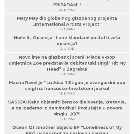
PRIPADAM“!
23. LIPANJ
Mary May dio globalnog glazbenog projekta
„International Artists Project“
18. LIPANJ
Hoće li „Opsesija“ Lane Mandarić postati i vaša
opsesija?
17. LIPANJ
Novo ime na glazbenoj sceni! Mlada V-pop
umjetnica Zoe predstavila debitantski singl “Hit My
Head” u Zagrebu!
16. LIPANJ
Macha Ravel je “Lutkica”! Stigao je avangardni pop
singl na francusko-hrvatskom jeziku!
16. LIPANJ
SASSJA: Kako objasniti žensko djelovanje, kretanje,
a da izađemo iz deminutiva? Poslušajte u novom
singlu „XX“!
16. LIPANJ
Ocean Of Another objavio EP “Loneliness of My
Kin” i videospot za naslovnu pjesmu