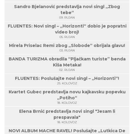
Sandro Bjelanović predstavlja novi singl „Zbog
tebe“
09. RUJAN
FLUENTES: Novi singl – „Horizonti“ dobio je popratni
video broj!
05. RUJAN
Mirela Priselac Remi zbog „Slobode“ obrijala glavu!
03. RUJAN
BANDA TURIZMA obradila “Pljačkam turiste” benda
Kiša Metaka!
02. RUJAN
FLUENTES: Poslušajte novi singl – „Horizonti“!
25. KOLOVOZ
Kvartet Gubec predstavlja novu kajkavsku popevku
„Potiho“
18. KOLOVOZ
Elena Brnić predstavlja novi singl "Jesam li
prespavala"
18. KOLOVOZ
NOVI ALBUM MACHE RAVEL! Poslušajte „Lutkica De