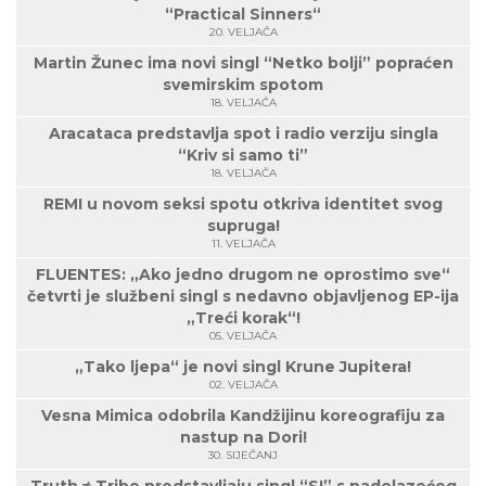
“Practical Sinners“
20. VELJAČA
Martin Žunec ima novi singl “Netko bolji” popraćen
svemirskim spotom
18. VELJAČA
Aracataca predstavlja spot i radio verziju singla
“Kriv si samo ti”
18. VELJAČA
REMI u novom seksi spotu otkriva identitet svog
supruga!
11. VELJAČA
FLUENTES: „Ako jedno drugom ne oprostimo sve“
četvrti je službeni singl s nedavno objavljenog EP-ija
„Treći korak“!
05. VELJAČA
„Tako ljepa“ je novi singl Krune Jupitera!
02. VELJAČA
Vesna Mimica odobrila Kandžijinu koreografiju za
nastup na Dori!
30. SIJEČANJ