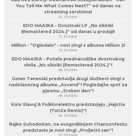
You Tell Me What Comes Next?” od danas na
streaming servisima!
22. STUDENI
EDO MAAJKA - Dvostruki LP „No sikiriki
(Remastered 2024.)“ od danas u prodaji!
15. STUDENI
Million - "Ogledalo" - novi singl s albuma Million 2!
15. STUDENI
EDO MAAJKA - Počele prednarudžbe dvostrukog
vinila „No sikiriki (Remastered 2024.)“!
08. STUDENI
Goran Tanevski predstavlja drugi službeni singl s
nadolazećeg albuma „Ascend“! Pogledajte spot za
pjesmu „Sreken den“!
08. STUDENI
Kolo Slavuj & Folklorelektro predstavjaju „Hajstra
(TonZa Remix)“!
08. STUDENI
Rajko Suhodolčan, na ovogodišnjem Chansonfestu
predstavio je novi singl „Proljetni san“!
07. STUDENI