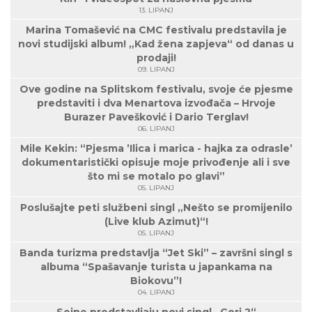
13. LIPANJ
Marina Tomašević na CMC festivalu predstavila je
novi studijski album! „Kad žena zapjeva“ od danas u
prodaji!
09. LIPANJ
Ove godine na Splitskom festivalu, svoje će pjesme
predstaviti i dva Menartova izvođača – Hrvoje
Burazer Pavešković i Dario Terglav!
06. LIPANJ
Mile Kekin: “Pjesma ’Ilica i marica - hajka za odrasle’
dokumentaristički opisuje moje privođenje ali i sve
što mi se motalo po glavi”
05. LIPANJ
Poslušajte peti službeni singl „Nešto se promijenilo
(Live klub Azimut)“!
05. LIPANJ
Banda turizma predstavlja “Jet Ski” – završni singl s
albuma “Spašavanje turista u japankama na
Biokovu”!
04. LIPANJ