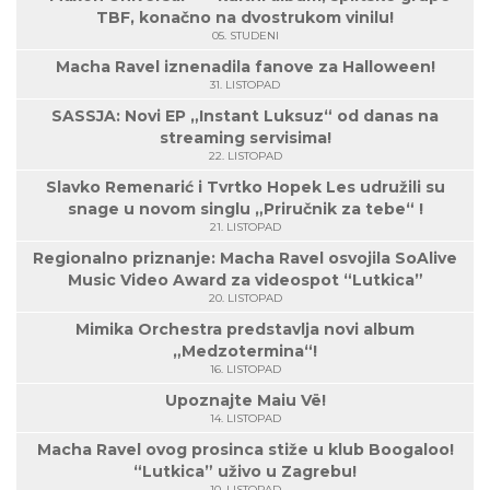
TBF, konačno na dvostrukom vinilu!
05. STUDENI
Macha Ravel iznenadila fanove za Halloween!
31. LISTOPAD
SASSJA: Novi EP „Instant Luksuz“ od danas na
streaming servisima!
22. LISTOPAD
Slavko Remenarić i Tvrtko Hopek Les udružili su
snage u novom singlu „Priručnik za tebe“ !
21. LISTOPAD
Regionalno priznanje: Macha Ravel osvojila SoAlive
Music Video Award za videospot “Lutkica”
20. LISTOPAD
Mimika Orchestra predstavlja novi album
„Medzotermina“!
16. LISTOPAD
Upoznajte Maiu Vë!
14. LISTOPAD
Macha Ravel ovog prosinca stiže u klub Boogaloo!
“Lutkica” uživo u Zagrebu!
10. LISTOPAD