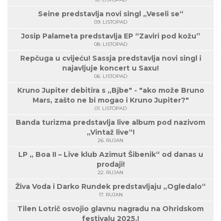
Seine predstavlja novi singl „Veseli se“
09. LISTOPAD
Josip Palameta predstavlja EP “Zaviri pod kožu”
08. LISTOPAD
Repčuga u cvijeću! Sassja predstavlja novi singl i
najavljuje koncert u Saxu!
06. LISTOPAD
Kruno Jupiter debitira s „Bjbe" - "ako može Bruno
Mars, zašto ne bi mogao i Kruno Jupiter?"
01. LISTOPAD
Banda turizma predstavlja live album pod nazivom
„Vintaž live“!
26. RUJAN
LP „ Boa II – Live klub Azimut Šibenik“ od danas u
prodaji!
22. RUJAN
Živa Voda i Darko Rundek predstavljaju „Ogledalo“
17. RUJAN
Tilen Lotrič osvojio glavnu nagradu na Ohridskom
festivalu 2025.!