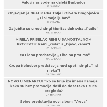
Valovi nas vode na daleki Barbados
13. SVIBANJ
Objavljen je duet Marka Tolje i Olivera Dragojevića
„Ti si moja ljubav“
11. SVIBANJ
Zaljubite se u novi singl Meritas dok svira „Radio”
08. SVIBANJ
MIRELA PRISELAC REMI U SAMOSTALNOM
PROJEKTU: Remi „Gola” s „Djevojkama”!
05. SVIBANJ
Lea Elena predstavlja „Tiho na prstima“
04. SVIBANJ
Grupa Kolodvor predstavlja novi spot i singl „Ti si
rijeka“!
28. TRAVANJ
NOVO U MENARTU! Tko se krije iza imena Fameja i
kako su bez promocije došli do desetaka tisuća
pregleda?
27. TRAVANJ
Seine predstavlja novi album "Vreva"
24. TRAVANJ