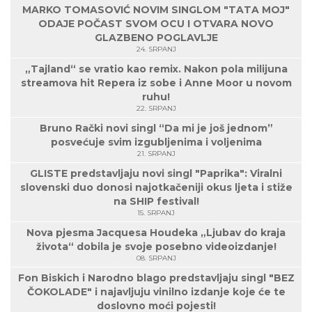
MARKO TOMASOVIĆ NOVIM SINGLOM "TATA MOJ"
ODAJE POČAST SVOM OCU I OTVARA NOVO
GLAZBENO POGLAVLJE
24. SRPANJ
„Tajland“ se vratio kao remix. Nakon pola milijuna
streamova hit Repera iz sobe i Anne Moor u novom
ruhu!
22. SRPANJ
Bruno Rački novi singl “Da mi je još jednom”
posvećuje svim izgubljenima i voljenima
21. SRPANJ
GLISTE predstavljaju novi singl "Paprika": Viralni
slovenski duo donosi najotkačeniji okus ljeta i stiže
na SHIP festival!
15. SRPANJ
Nova pjesma Jacquesa Houdeka „Ljubav do kraja
života“ dobila je svoje posebno videoizdanje!
08. SRPANJ
Fon Biskich i Narodno blago predstavljaju singl "BEZ
ČOKOLADE" i najavljuju vinilno izdanje koje će te
doslovno moći pojesti!