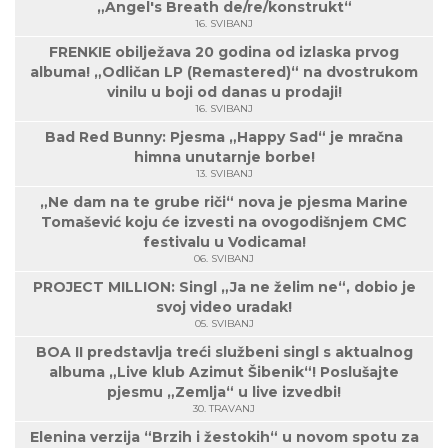
„Angel's Breath de/re/konstrukt“
16. SVIBANJ
FRENKIE obilježava 20 godina od izlaska prvog
albuma! „Odličan LP (Remastered)“ na dvostrukom
vinilu u boji od danas u prodaji!
16. SVIBANJ
Bad Red Bunny: Pjesma „Happy Sad“ je mračna
himna unutarnje borbe!
13. SVIBANJ
„Ne dam na te grube riči“ nova je pjesma Marine
Tomašević koju će izvesti na ovogodišnjem CMC
festivalu u Vodicama!
06. SVIBANJ
PROJECT MILLION: Singl „Ja ne želim ne“, dobio je
svoj video uradak!
05. SVIBANJ
BOA II predstavlja treći službeni singl s aktualnog
albuma „Live klub Azimut Šibenik“! Poslušajte
pjesmu „Zemlja“ u live izvedbi!
30. TRAVANJ
Elenina verzija “Brzih i žestokih“ u novom spotu za