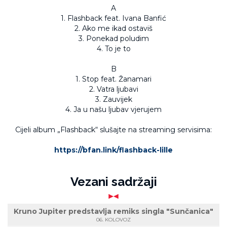
A
1. Flashback feat. Ivana Banfić
2. Ako me ikad ostaviš
3. Ponekad poludim
4. To je to
B
1. Stop feat. Žanamari
2. Vatra ljubavi
3. Zauvijek
4. Ja u našu ljubav vjerujem
Cijeli album „Flashback“ slušajte na streaming servisima:
https://bfan.link/flashback-lille
Vezani sadržaji
Kruno Jupiter predstavlja remiks singla "Sunčanica"
06. KOLOVOZ