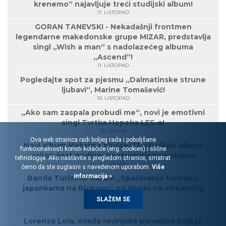
krenemo“ najavljuje treći studijski album!
17. LISTOPAD
GORAN TANEVSKI - Nekadašnji frontmen
legendarne makedonske grupe MIZAR, predstavlja
singl „Wish a man“ s nadolazećeg albuma
„Ascend“!
11. LISTOPAD
Pogledajte spot za pjesmu „Dalmatinske strune
ljubavi“, Marine Tomašević!
10. LISTOPAD
„Ako sam zaspala probudi me“, novi je emotivni
singl Tvrtka Hopeka LES-a!
30. RUJAN
Ova web stranica radi boljeg rada i poboljšane
Novi album Maksima Mrvice! 12. studijski album
funkcionalnosti koristi kolačiće (eng. cookies) i slične
nakon šest godina, na streaming servisima!
tehnologije. Ako nastavite s pregledom stranice, smatrat
27. RUJAN
ćemo da ste suglasni s navedenom uporabom.
Više
informacija »
Banda Turizma: Album „Spašavanje turista u
japankama na Biokovu“ od danas na streaming
servisima!
SLAŽEM SE
27. RUJAN
Lorenza Lola, mlada rovinjska pjevačica koja je