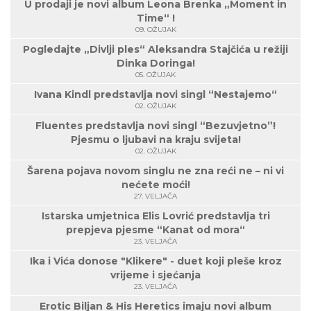
U prodaji je novi album Leona Brenka „Moment in
Time“ !
09. OŽUJAK
Pogledajte „Divlji ples“ Aleksandra Stajčića u režiji
Dinka Doringa!
05. OŽUJAK
Ivana Kindl predstavlja novi singl “Nestajemo“
02. OŽUJAK
Fluentes predstavlja novi singl “Bezuvjetno”!
Pjesmu o ljubavi na kraju svijeta!
02. OŽUJAK
Šarena pojava novom singlu ne zna reći ne – ni vi
nećete moći!
27. VELJAČA
Istarska umjetnica Elis Lovrić predstavlja tri
prepjeva pjesme “Kanat od mora“
23. VELJAČA
Ika i Vića donose "Klikere" - duet koji pleše kroz
vrijeme i sjećanja
23. VELJAČA
Erotic Biljan & His Heretics imaju novi album