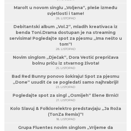
Marolt u novom singlu „Voljena“, pleše između
svjetlosti i tame!
28. LISTOPAD
Debitantski album „Vol.2“, mladih kreativaca iz
benda Toni.Drama dostupan je na streaming
servisima! Pogledajte spot za pjesmu „Ima nešto u
tom“!
28. LISTOPAD
Novim singlom „Dječak“, Dora Vestić prepričava
bolnu priču iz stvarnog života!
25. LISTOPAD
Bad Red Bunny ponovo šokiraju! Spot za pjesmu
„Done“ usudit će se pogledati samo najhrabriji!
23. LISTOPAD
Pogledajte spot za singl „Osmijeh“ Elene Brnić!
21. LISTOPAD
Kolo Slavuj & Folklorelektro predstavjaju „Ja Roža
(TonZa Remix)“!
18. LISTOPAD
Grupa Fluentes novim singlom „Vrijeme da