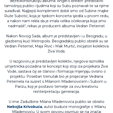
de/re/konstrukciju albuma 'Angel’s Breath' predstaviti
tamošnjoj publici i ljudima koji su Subu poznavali te sa njime
surađivali. Najljepši kompliment dobili smo od Subine majke
Ruže Subotić, koja je tijekom koncerta sjedila u prvom redu,
a nakon nam rekla da je imala velika očekivanja koja smo
nadmašili“, rekao je producent albuma Vedran Peternel.
Nakon Novog Sada, album je predstavljen i u Beogradu, u
glazbenoj kući Metropolis. Beogradskoj publici obratili su se
Vedran Peternel, Maja Rivić i Mak Murtić, inicijatori kolektiva
Živa Voda.
U razgovoru je predstavljen kolektiv, njegova raznolika
umjetnička pozadina te koncept koji stoji iza projekata Žive
Vode, sastava čiji se članovi i formacija mijenjaju ovisno o
projektu. Poseban trenutak bio je prisjećanje Vedrana
Peternela na susret s Milanom Mladenovićem i Subom u
Parizu, koji je postavio temelje za ovu kreativnu
reinterpretaciju generacija.
U ime Zadužbine Milana Mladenovića publici se obratio
Nebojša Krivokuća
, autor buduće monografije o Milanu
Mladenoviću. U svom govoru osvrnuo se na značaj