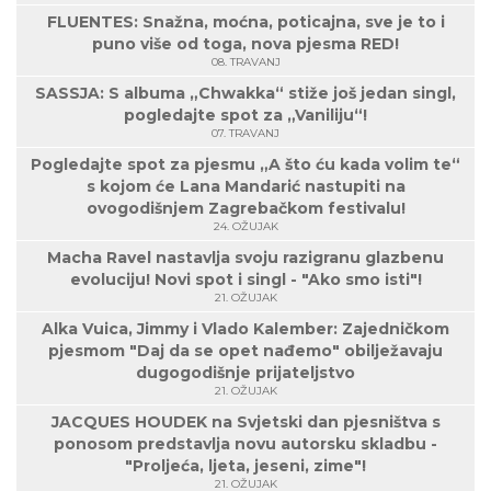
FLUENTES: Snažna, moćna, poticajna, sve je to i
puno više od toga, nova pjesma RED!
08. TRAVANJ
SASSJA: S albuma „Chwakka“ stiže još jedan singl,
pogledajte spot za „Vaniliju“!
07. TRAVANJ
Pogledajte spot za pjesmu „A što ću kada volim te“
s kojom će Lana Mandarić nastupiti na
ovogodišnjem Zagrebačkom festivalu!
24. OŽUJAK
Macha Ravel nastavlja svoju razigranu glazbenu
evoluciju! Novi spot i singl - "Ako smo isti"!
21. OŽUJAK
Alka Vuica, Jimmy i Vlado Kalember: Zajedničkom
pjesmom "Daj da se opet nađemo" obilježavaju
dugogodišnje prijateljstvo
21. OŽUJAK
JACQUES HOUDEK na Svjetski dan pjesništva s
ponosom predstavlja novu autorsku skladbu -
"Proljeća, ljeta, jeseni, zime"!
21. OŽUJAK