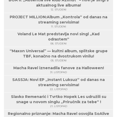
BOA II: „Absentia live klub Azimut“ – novi je singl s
aktualnog live albuma!
12. STUDENI
PROJECT MILLION:Album „Kontrola“ od danas na
streaming servisima!
11. STUDENI
Voland Le Mat predstavlja novi singl „Kad
odrastem“
06. STUDENI
“Maxon Universal” — kultni album, splitske grupe
TBF, konačno na dvostrukom vinilu!
05. STUDENI
Macha Ravel iznenadila fanove za Halloween!
31. LISTOPAD
SASSJA: Novi EP „Instant Luksuz“ od danas na
streaming servisima!
22. LISTOPAD
Slavko Remenarić i Tvrtko Hopek Les udružili su
snage u novom singlu „Priručnik za tebe“ !
21. LISTOPAD
Regionalno priznanje: Macha Ravel osvojila SoAlive