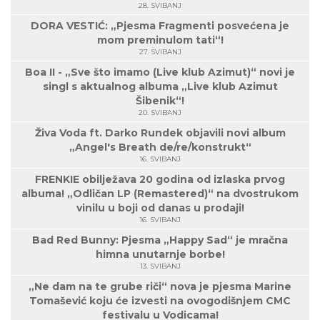
28. SVIBANJ
DORA VESTIĆ: „Pjesma Fragmenti posvećena je
mom preminulom tati“!
27. SVIBANJ
Boa II - „Sve što imamo (Live klub Azimut)“ novi je
singl s aktualnog albuma „Live klub Azimut
Šibenik“!
20. SVIBANJ
Živa Voda ft. Darko Rundek objavili novi album
„Angel's Breath de/re/konstrukt“
16. SVIBANJ
FRENKIE obilježava 20 godina od izlaska prvog
albuma! „Odličan LP (Remastered)“ na dvostrukom
vinilu u boji od danas u prodaji!
16. SVIBANJ
Bad Red Bunny: Pjesma „Happy Sad“ je mračna
himna unutarnje borbe!
13. SVIBANJ
„Ne dam na te grube riči“ nova je pjesma Marine
Tomašević koju će izvesti na ovogodišnjem CMC
festivalu u Vodicama!