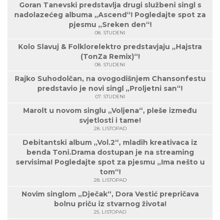
Goran Tanevski predstavlja drugi službeni singl s
nadolazećeg albuma „Ascend“! Pogledajte spot za
pjesmu „Sreken den“!
08. STUDENI
Kolo Slavuj & Folklorelektro predstavjaju „Hajstra
(TonZa Remix)“!
08. STUDENI
Rajko Suhodolčan, na ovogodišnjem Chansonfestu
predstavio je novi singl „Proljetni san“!
07. STUDENI
Marolt u novom singlu „Voljena“, pleše između
svjetlosti i tame!
28. LISTOPAD
Debitantski album „Vol.2“, mladih kreativaca iz
benda Toni.Drama dostupan je na streaming
servisima! Pogledajte spot za pjesmu „Ima nešto u
tom“!
28. LISTOPAD
Novim singlom „Dječak“, Dora Vestić prepričava
bolnu priču iz stvarnog života!
25. LISTOPAD