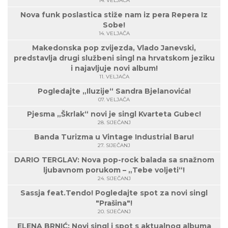
14. VELJAČA
Nova funk poslastica stiže nam iz pera Repera Iz
Sobe!
14. VELJAČA
Makedonska pop zvijezda, Vlado Janevski,
predstavlja drugi službeni singl na hrvatskom jeziku
i najavljuje novi album!
11. VELJAČA
Pogledajte „Iluzije“ Sandra Bjelanovića!
07. VELJAČA
Pjesma „Škrlak“ novi je singl Kvarteta Gubec!
28. SIJEČANJ
Banda Turizma u Vintage Industrial Baru!
27. SIJEČANJ
DARIO TERGLAV: Nova pop-rock balada sa snažnom
ljubavnom porukom – „Tebe voljeti“!
24. SIJEČANJ
Sassja feat.Tendo! Pogledajte spot za novi singl
"Prašina"!
20. SIJEČANJ
ELENA BRNIĆ: Novi singl i spot s aktualnog albuma