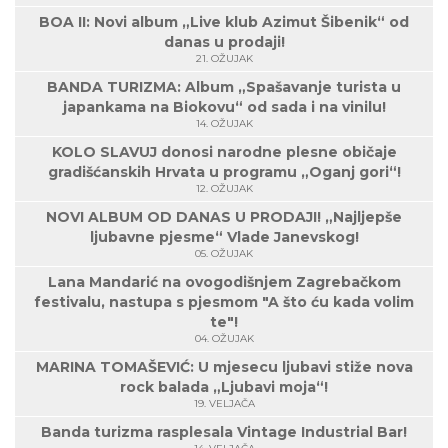
BOA II: Novi album „Live klub Azimut Šibenik“ od
danas u prodaji!
21. OŽUJAK
BANDA TURIZMA: Album „Spašavanje turista u
japankama na Biokovu“ od sada i na vinilu!
14. OŽUJAK
KOLO SLAVUJ donosi narodne plesne običaje
gradišćanskih Hrvata u programu „Oganj gori“!
12. OŽUJAK
NOVI ALBUM OD DANAS U PRODAJI! „Najljepše
ljubavne pjesme“ Vlade Janevskog!
05. OŽUJAK
Lana Mandarić na ovogodišnjem Zagrebačkom
festivalu, nastupa s pjesmom "A što ću kada volim
te"!
04. OŽUJAK
MARINA TOMAŠEVIĆ: U mjesecu ljubavi stiže nova
rock balada „Ljubavi moja“!
19. VELJAČA
Banda turizma rasplesala Vintage Industrial Bar!