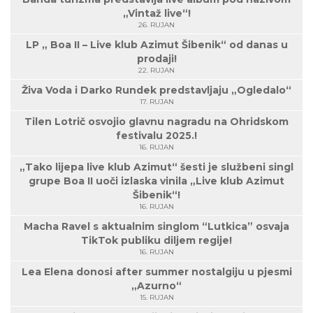
„Vintaž live“!
26. RUJAN
LP „ Boa II – Live klub Azimut Šibenik“ od danas u
prodaji!
22. RUJAN
Živa Voda i Darko Rundek predstavljaju „Ogledalo“
17. RUJAN
Tilen Lotrič osvojio glavnu nagradu na Ohridskom
festivalu 2025.!
16. RUJAN
„Tako lijepa live klub Azimut“ šesti je službeni singl
grupe Boa II uoči izlaska vinila „Live klub Azimut
Šibenik“!
16. RUJAN
Macha Ravel s aktualnim singlom “Lutkica” osvaja
TikTok publiku diljem regije!
16. RUJAN
Lea Elena donosi after summer nostalgiju u pjesmi
„Azurno“
15. RUJAN