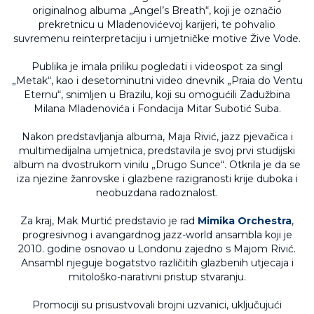
originalnog albuma „Angel’s Breath“, koji je označio
prekretnicu u Mladenovićevoj karijeri, te pohvalio
suvremenu reinterpretaciju i umjetničke motive Žive Vode.
Publika je imala priliku pogledati i videospot za singl
„Metak“, kao i desetominutni video dnevnik „Praia do Ventu
Eternu“, snimljen u Brazilu, koji su omogućili Zadužbina
Milana Mladenovića i Fondacija Mitar Subotić Suba.
Nakon predstavljanja albuma, Maja Rivić, jazz pjevačica i
multimedijalna umjetnica, predstavila je svoj prvi studijski
album na dvostrukom vinilu „Drugo Sunce“. Otkrila je da se
iza njezine žanrovske i glazbene razigranosti krije duboka i
neobuzdana radoznalost.
Za kraj, Mak Murtić predstavio je rad
Mimika Orchestra
,
progresivnog i avangardnog jazz-world ansambla koji je
2010. godine osnovao u Londonu zajedno s Majom Rivić.
Ansambl njeguje bogatstvo različitih glazbenih utjecaja i
mitološko-narativni pristup stvaranju.
Promociji su prisustvovali brojni uzvanici, uključujući