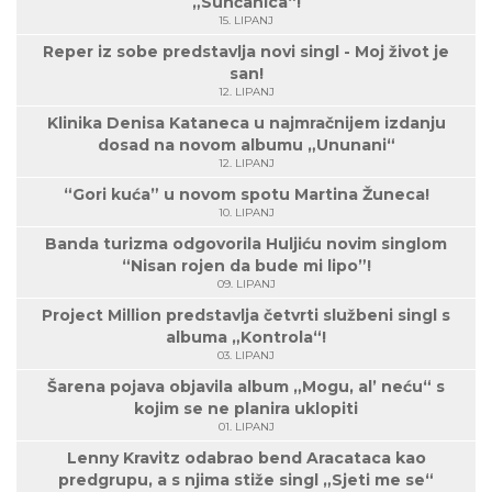
„Sunčanica“!
15. LIPANJ
Reper iz sobe predstavlja novi singl - Moj život je
san!
12. LIPANJ
Klinika Denisa Kataneca u najmračnijem izdanju
dosad na novom albumu „Ununani“
12. LIPANJ
“Gori kuća” u novom spotu Martina Žuneca!
10. LIPANJ
Banda turizma odgovorila Huljiću novim singlom
“Nisan rojen da bude mi lipo”!
09. LIPANJ
Project Million predstavlja četvrti službeni singl s
albuma „Kontrola“!
03. LIPANJ
Šarena pojava objavila album „Mogu, al’ neću“ s
kojim se ne planira uklopiti
01. LIPANJ
Lenny Kravitz odabrao bend Aracataca kao
predgrupu, a s njima stiže singl „Sjeti me se“