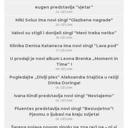
eugen predstavlja “vjetar”
24. OŽUJAK
Miki Solus ima novi singl "Glazbene nagrade"
20. OŽUJAK
Valovi su stigli i donijeli singl “Meni treba netko”
18. OŽUJAK
Klinika Denisa Kataneca ima novi singl “Lava pod“
17. OŽUJAK
U prodaji je novi album Leona Brenka „Moment in
Time“ !
09. OŽUJAK
Pogledajte „Divlji ples“ Aleksandra Stajčića u režiji
Dinka Doringa!
05. OŽUJAK
Ivana Kindl predstavlja novi singl “Nestajemo“
02. OŽUJAK
Fluentes predstavlja novi singl “Bezuvjetno”!
Pjesmu o ljubavi na kraju svijeta!
02. OŽUJAK
Šarena pojava novom singlu ne zna reći ne – ni vi