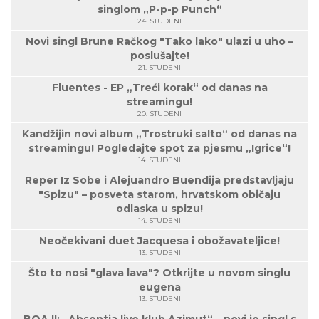
singlom „P-p-p Punch“
24. STUDENI
Novi singl Brune Račkog "Tako lako" ulazi u uho –
poslušajte!
21. STUDENI
Fluentes - EP „Treći korak“ od danas na
streamingu!
20. STUDENI
Kandžijin novi album „Trostruki salto“ od danas na
streamingu! Pogledajte spot za pjesmu „Igrice“!
14. STUDENI
Reper Iz Sobe i Alejuandro Buendija predstavljaju
"Spizu" – posveta starom, hrvatskom običaju
odlaska u spizu!
14. STUDENI
Neočekivani duet Jacquesa i obožavateljice!
13. STUDENI
Što to nosi "glava lava"? Otkrijte u novom singlu
eugena
13. STUDENI