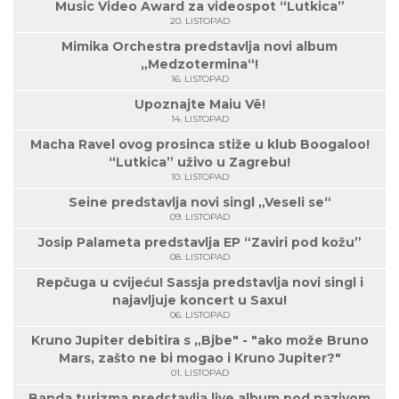
Music Video Award za videospot “Lutkica”
20. LISTOPAD
Mimika Orchestra predstavlja novi album
„Medzotermina“!
16. LISTOPAD
Upoznajte Maiu Vë!
14. LISTOPAD
Macha Ravel ovog prosinca stiže u klub Boogaloo!
“Lutkica” uživo u Zagrebu!
10. LISTOPAD
Seine predstavlja novi singl „Veseli se“
09. LISTOPAD
Josip Palameta predstavlja EP “Zaviri pod kožu”
08. LISTOPAD
Repčuga u cvijeću! Sassja predstavlja novi singl i
najavljuje koncert u Saxu!
06. LISTOPAD
Kruno Jupiter debitira s „Bjbe" - "ako može Bruno
Mars, zašto ne bi mogao i Kruno Jupiter?"
01. LISTOPAD
Banda turizma predstavlja live album pod nazivom