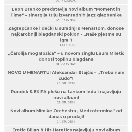
26. PROSINAC
Leon Brenko predstavlja novi album "Moment in
Time" – sinergija triju izvanrednih jazz glazbenika
12. PROSINAC
Zagrepčanke i dečki u suradnji s Menartom, donose
najčarobniji blagdanski poklon - „Naše pjesme su
igra“!
11. PROSINAC
„Čarolija mog Božića“ – u novom singlu Laura Miletić
donosi toplinu blagdana
01. PROSINAC
NOVO U MENARTU! Aleksandar Stajčić – „Treba nam
čudo“!
28. STUDENI
Rundek & EKIPA plešu na tankom ledu i najavljuju
novi album!
25. STUDENI
Novi album Mimike Orchestra „Medzotermina“ od
danas u prodaji!
24. STUDENI
Erotic Biljan & His Heretics najavljuju novi album