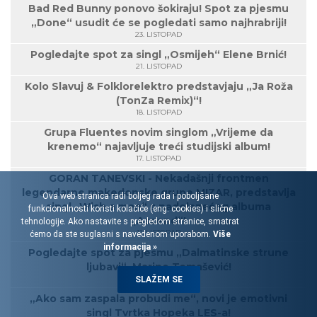
Bad Red Bunny ponovo šokiraju! Spot za pjesmu
„Done“ usudit će se pogledati samo najhrabriji!
23. LISTOPAD
Pogledajte spot za singl „Osmijeh“ Elene Brnić!
21. LISTOPAD
Kolo Slavuj & Folklorelektro predstavjaju „Ja Roža
(TonZa Remix)“!
18. LISTOPAD
Grupa Fluentes novim singlom „Vrijeme da
krenemo“ najavljuje treći studijski album!
17. LISTOPAD
GORAN TANEVSKI - Nekadašnji frontmen
legendarne makedonske grupe MIZAR, predstavlja
Ova web stranica radi boljeg rada i poboljšane
singl „Wish a man“ s nadolazećeg albuma
funkcionalnosti koristi kolačiće (eng. cookies) i slične
„Ascend“!
tehnologije. Ako nastavite s pregledom stranice, smatrat
11. LISTOPAD
ćemo da ste suglasni s navedenom uporabom.
Više
informacija »
Pogledajte spot za pjesmu „Dalmatinske strune
ljubavi“, Marine Tomašević!
10. LISTOPAD
SLAŽEM SE
„Ako sam zaspala probudi me“, novi je emotivni
singl Tvrtka Hopeka LES-a!