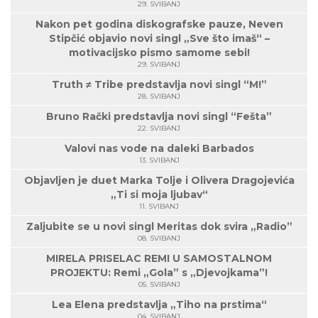
29. SVIBANJ
Nakon pet godina diskografske pauze, Neven
Stipčić objavio novi singl „Sve što imaš“ –
motivacijsko pismo samome sebi!
29. SVIBANJ
Truth ≠ Tribe predstavlja novi singl “M!”
28. SVIBANJ
Bruno Rački predstavlja novi singl “Fešta”
22. SVIBANJ
Valovi nas vode na daleki Barbados
13. SVIBANJ
Objavljen je duet Marka Tolje i Olivera Dragojevića
„Ti si moja ljubav“
11. SVIBANJ
Zaljubite se u novi singl Meritas dok svira „Radio”
08. SVIBANJ
MIRELA PRISELAC REMI U SAMOSTALNOM
PROJEKTU: Remi „Gola” s „Djevojkama”!
05. SVIBANJ
Lea Elena predstavlja „Tiho na prstima“
04. SVIBANJ