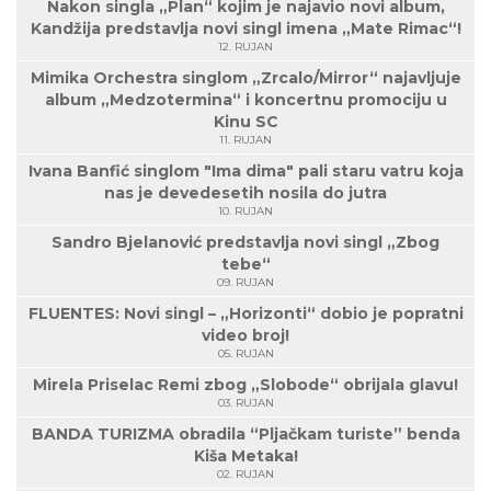
Nakon singla „Plan“ kojim je najavio novi album,
Kandžija predstavlja novi singl imena „Mate Rimac“!
12. RUJAN
Mimika Orchestra singlom „Zrcalo/Mirror“ najavljuje
album „Medzotermina“ i koncertnu promociju u
Kinu SC
11. RUJAN
Ivana Banfić singlom "Ima dima" pali staru vatru koja
nas je devedesetih nosila do jutra
10. RUJAN
Sandro Bjelanović predstavlja novi singl „Zbog
tebe“
09. RUJAN
FLUENTES: Novi singl – „Horizonti“ dobio je popratni
video broj!
05. RUJAN
Mirela Priselac Remi zbog „Slobode“ obrijala glavu!
03. RUJAN
BANDA TURIZMA obradila “Pljačkam turiste” benda
Kiša Metaka!
02. RUJAN