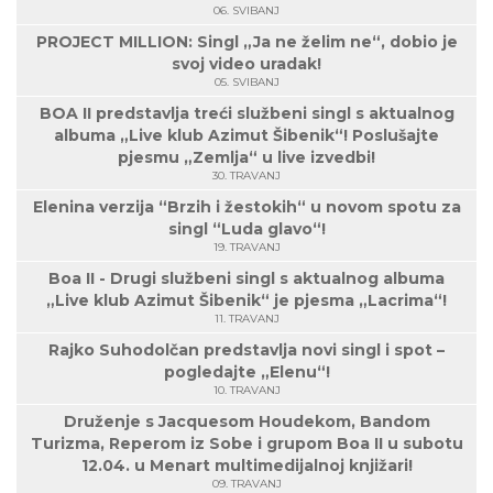
06. SVIBANJ
PROJECT MILLION: Singl „Ja ne želim ne“, dobio je
svoj video uradak!
05. SVIBANJ
BOA II predstavlja treći službeni singl s aktualnog
albuma „Live klub Azimut Šibenik“! Poslušajte
pjesmu „Zemlja“ u live izvedbi!
30. TRAVANJ
Elenina verzija “Brzih i žestokih“ u novom spotu za
singl “Luda glavo“!
19. TRAVANJ
Boa II - Drugi službeni singl s aktualnog albuma
„Live klub Azimut Šibenik“ je pjesma „Lacrima“!
11. TRAVANJ
Rajko Suhodolčan predstavlja novi singl i spot –
pogledajte „Elenu“!
10. TRAVANJ
Druženje s Jacquesom Houdekom, Bandom
Turizma, Reperom iz Sobe i grupom Boa II u subotu
12.04. u Menart multimedijalnoj knjižari!
09. TRAVANJ