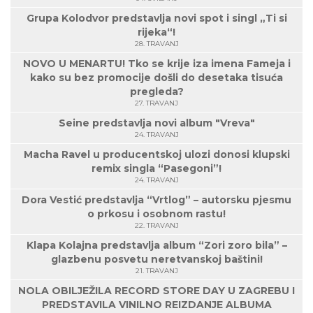
Grupa Kolodvor predstavlja novi spot i singl „Ti si
rijeka“!
28. TRAVANJ
NOVO U MENARTU! Tko se krije iza imena Fameja i
kako su bez promocije došli do desetaka tisuća
pregleda?
27. TRAVANJ
Seine predstavlja novi album "Vreva"
24. TRAVANJ
Macha Ravel u producentskoj ulozi donosi klupski
remix singla “Pasegoni”!
24. TRAVANJ
Dora Vestić predstavlja “Vrtlog” – autorsku pjesmu
o prkosu i osobnom rastu!
22. TRAVANJ
Klapa Kolajna predstavlja album “Zori zoro bila” –
glazbenu posvetu neretvanskoj baštini!
21. TRAVANJ
NOLA OBILJEŽILA RECORD STORE DAY U ZAGREBU I
PREDSTAVILA VINILNO REIZDANJE ALBUMA