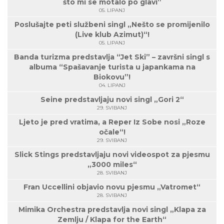
što mi se motalo po glavi”
05. LIPANJ
Poslušajte peti službeni singl „Nešto se promijenilo
(Live klub Azimut)“!
05. LIPANJ
Banda turizma predstavlja “Jet Ski” – završni singl s
albuma “Spašavanje turista u japankama na
Biokovu”!
04. LIPANJ
Seine predstavljaju novi singl „Gori 2“
29. SVIBANJ
Ljeto je pred vratima, a Reper Iz Sobe nosi „Roze
očale“!
29. SVIBANJ
Slick Stings predstavljaju novi videospot za pjesmu
„3000 miles“
28. SVIBANJ
Fran Uccellini objavio novu pjesmu „Vatromet“
28. SVIBANJ
Mimika Orchestra predstavlja novi singl „Klapa za
Zemlju / Klapa for the Earth“