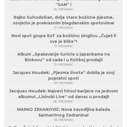
“SAN“ !
26. PROSINAC
Rajko Suhodolčan, dvije stare božićne pjesme,
osvježio je prekrasnim blagdanskim spotovima!
17. PROSINAC
Novi spot grupe EoT za božićnu singlicu „Čuješ li
sve je bliže“!
13. PROSINAC
Album „Spašavanje turista u japankama na
Biokovu“ od sada i u fizičkoj prodaji!
10. PROSINAC
Jacques Houdek: „Pjesma života“ dobila je svoj
popratni spot!
09. PROSINAC
Jacques Houdek: Najveći hitovi karijere na jednom
albumu! „Lisinski Live“ od danas u prodaji!
06. PROSINAC
MARKO ZEKANOVIĆ: Nova zavodljiva balada
šarmantnog Zadranina!
03. PROSINAC