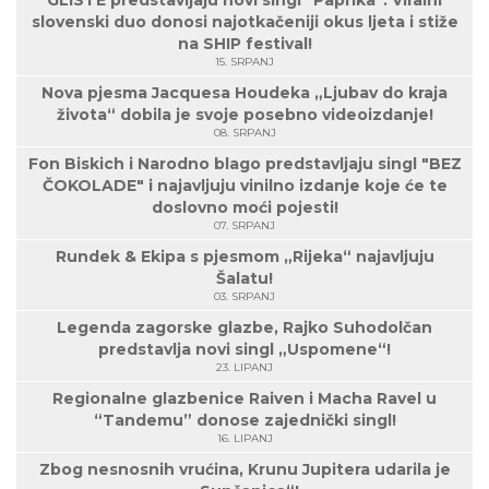
GLISTE predstavljaju novi singl "Paprika": Viralni
slovenski duo donosi najotkačeniji okus ljeta i stiže
na SHIP festival!
15. SRPANJ
Nova pjesma Jacquesa Houdeka „Ljubav do kraja
života“ dobila je svoje posebno videoizdanje!
08. SRPANJ
Fon Biskich i Narodno blago predstavljaju singl "BEZ
ČOKOLADE" i najavljuju vinilno izdanje koje će te
doslovno moći pojesti!
07. SRPANJ
Rundek & Ekipa s pjesmom „Rijeka“ najavljuju
Šalatu!
03. SRPANJ
Legenda zagorske glazbe, Rajko Suhodolčan
predstavlja novi singl „Uspomene“!
23. LIPANJ
Regionalne glazbenice Raiven i Macha Ravel u
“Tandemu” donose zajednički singl!
16. LIPANJ
Zbog nesnosnih vrućina, Krunu Jupitera udarila je