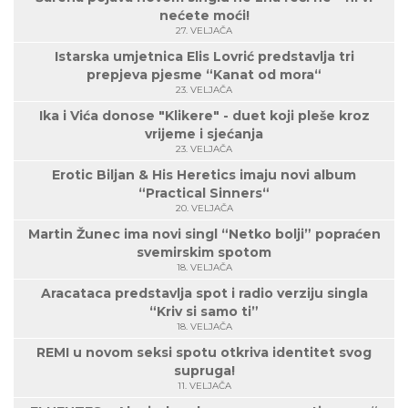
nećete moći!
27. VELJAČA
Istarska umjetnica Elis Lovrić predstavlja tri
prepjeva pjesme “Kanat od mora“
23. VELJAČA
Ika i Vića donose "Klikere" - duet koji pleše kroz
vrijeme i sjećanja
23. VELJAČA
Erotic Biljan & His Heretics imaju novi album
“Practical Sinners“
20. VELJAČA
Martin Žunec ima novi singl “Netko bolji” popraćen
svemirskim spotom
18. VELJAČA
Aracataca predstavlja spot i radio verziju singla
“Kriv si samo ti”
18. VELJAČA
REMI u novom seksi spotu otkriva identitet svog
supruga!
11. VELJAČA