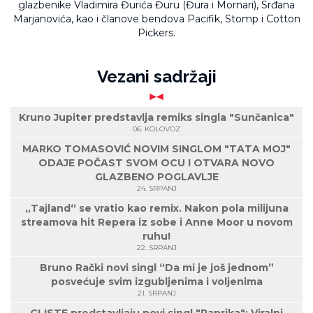
glazbenike Vladimira Đurića Đuru (Đura i Mornari), Srđana
Marjanovića, kao i članove bendova Pacifik, Stomp i Cotton
Pickers.
Vezani sadržaji
Kruno Jupiter predstavlja remiks singla "Sunčanica"
06. KOLOVOZ
MARKO TOMASOVIĆ NOVIM SINGLOM "TATA MOJ"
ODAJE POČAST SVOM OCU I OTVARA NOVO
GLAZBENO POGLAVLJE
24. SRPANJ
„Tajland“ se vratio kao remix. Nakon pola milijuna
streamova hit Repera iz sobe i Anne Moor u novom
ruhu!
22. SRPANJ
Bruno Rački novi singl “Da mi je još jednom”
posvećuje svim izgubljenima i voljenima
21. SRPANJ