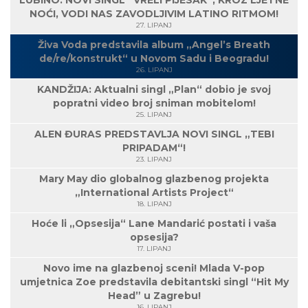
LUBINO: NOVI SINGL “VRELI PIJESAK“, KROZ LJETNE
NOĆI, VODI NAS ZAVODLJIVIM LATINO RITMOM!
27. LIPANJ
Živa Voda predstavila album „Angel’s Breath
de/re/konstrukt“ u Novom Sadu i Beogradu!
26. LIPANJ
KANDŽIJA: Aktualni singl „Plan“ dobio je svoj
popratni video broj sniman mobitelom!
25. LIPANJ
ALEN ĐURAS PREDSTAVLJA NOVI SINGL „TEBI
PRIPADAM“!
23. LIPANJ
Mary May dio globalnog glazbenog projekta
„International Artists Project“
18. LIPANJ
Hoće li „Opsesija“ Lane Mandarić postati i vaša
opsesija?
17. LIPANJ
Novo ime na glazbenoj sceni! Mlada V-pop
umjetnica Zoe predstavila debitantski singl “Hit My
Head” u Zagrebu!
16. LIPANJ