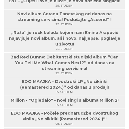
EoT - „Čuješ li sve je bliže“ je nova božićna singlica!
29. STUDENI
Novi album Gorana Tanevskog od danas na
streaming servisima! Poslušajte „Ascend“ !
29. STUDENI
„Ruža“ je rock balada kojom nam Emina Arapović
najavljuje novi album, ali i novo, najljepše, poglavlje
u životu!
25. STUDENI
Bad Red Bunny: Debitantski studijski album “Can
You Tell Me What Comes Next?” od danas na
streaming servisima!
22. STUDENI
EDO MAAJKA - Dvostruki LP „No sikiriki
(Remastered 2024.)“ od danas u prodaji!
15. STUDENI
Million - "Ogledalo" - novi singl s albuma Million 2!
15. STUDENI
EDO MAAJKA - Počele prednarudžbe dvostrukog
vinila „No sikiriki (Remastered 2024.)“!
08. STUDENI