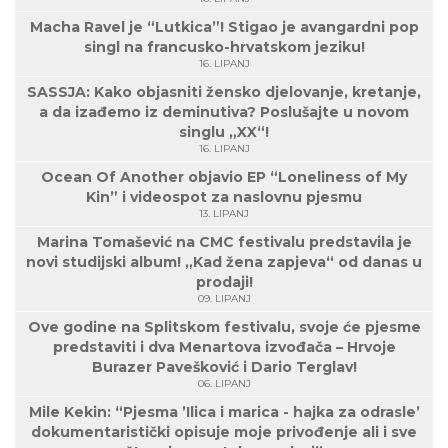
Macha Ravel je “Lutkica”! Stigao je avangardni pop
singl na francusko-hrvatskom jeziku!
16. LIPANJ
SASSJA: Kako objasniti žensko djelovanje, kretanje,
a da izađemo iz deminutiva? Poslušajte u novom
singlu „XX“!
16. LIPANJ
Ocean Of Another objavio EP “Loneliness of My
Kin” i videospot za naslovnu pjesmu
13. LIPANJ
Marina Tomašević na CMC festivalu predstavila je
novi studijski album! „Kad žena zapjeva“ od danas u
prodaji!
09. LIPANJ
Ove godine na Splitskom festivalu, svoje će pjesme
predstaviti i dva Menartova izvođača – Hrvoje
Burazer Pavešković i Dario Terglav!
06. LIPANJ
Mile Kekin: “Pjesma ’Ilica i marica - hajka za odrasle’
dokumentaristički opisuje moje privođenje ali i sve