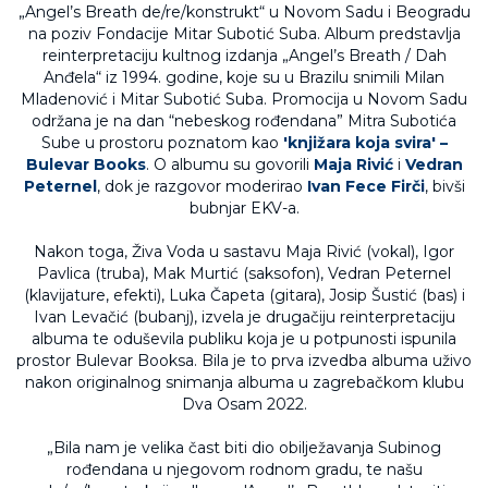
„Angel’s Breath de/re/konstrukt“ u Novom Sadu i Beogradu
na poziv Fondacije Mitar Subotić Suba. Album predstavlja
reinterpretaciju kultnog izdanja „Angel’s Breath / Dah
Anđela“ iz 1994. godine, koje su u Brazilu snimili Milan
Mladenović i Mitar Subotić Suba. Promocija u Novom Sadu
održana je na dan “nebeskog rođendana” Mitra Subotića
Sube u prostoru poznatom kao
'knjižara koja svira' –
Bulevar Books
. O albumu su govorili
Maja Rivić
i
Vedran
Peternel
, dok je razgovor moderirao
Ivan Fece Firči
, bivši
bubnjar EKV-a.
Nakon toga, Živa Voda u sastavu Maja Rivić (vokal), Igor
Pavlica (truba), Mak Murtić (saksofon), Vedran Peternel
(klavijature, efekti), Luka Čapeta (gitara), Josip Šustić (bas) i
Ivan Levačić (bubanj), izvela je drugačiju reinterpretaciju
albuma te oduševila publiku koja je u potpunosti ispunila
prostor Bulevar Booksa. Bila je to prva izvedba albuma uživo
nakon originalnog snimanja albuma u zagrebačkom klubu
Dva Osam 2022.
„Bila nam je velika čast biti dio obilježavanja Subinog
rođendana u njegovom rodnom gradu, te našu