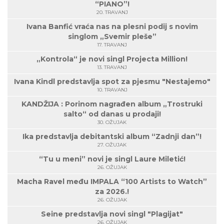
“PIANO”!
20. TRAVANJ
Ivana Banfić vraća nas na plesni podij s novim
singlom „Svemir pleše”
17. TRAVANJ
„Kontrola“ je novi singl Projecta Million!
13. TRAVANJ
Ivana Kindl predstavlja spot za pjesmu "Nestajemo"
10. TRAVANJ
KANDŽIJA : Porinom nagrađen album „Trostruki
salto“ od danas u prodaji!
30. OŽUJAK
Ika predstavlja debitantski album “Zadnji dan”!
27. OŽUJAK
“Tu u meni” novi je singl Laure Miletić!
26. OŽUJAK
Macha Ravel među IMPALA “100 Artists to Watch”
za 2026.!
26. OŽUJAK
Seine predstavlja novi singl "Plagijat"
26. OŽUJAK