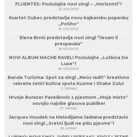
FLUENTES: Poslušajte novi singl – „Horizonti“!
25. KOLOVOZ
Kvartet Gubec predstavlja novu kajkavsku popevku
„Potiho“
18. KOLOVOZ
Elena Brnić predstavlja novi singl "Jesam li
prespavala"
18. KOLOVOZ
NOVI ALBUM MACHE RAVEL! Poslušajte „Lutkica De
Luxe“!
06. KOLOVOZ
Banda Turizma: Spot za singl „Neću radit“ kreativno
rekreira četiri kultna spota Kuzme i Shake Zulu!
11. SRPANJ
Hrvoje Burazer Pavešković s pjesmom „Moje misto“
osvojio najviše glasova publike!
07. SRPANJ
Jacques Houdek na Melodijama Jadrana predstavio
novi singl „Sretni ljudi ne pišu pjesme“!
30. LIPANJ