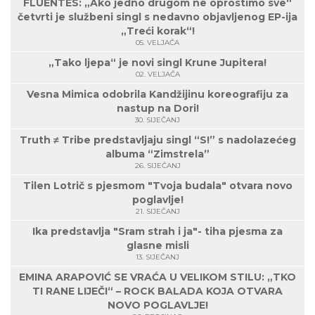
FLUENTES: „Ako jedno drugom ne oprostimo sve“
četvrti je službeni singl s nedavno objavljenog EP-ija
„Treći korak“!
05. VELJAČA
„Tako ljepa“ je novi singl Krune Jupitera!
02. VELJAČA
Vesna Mimica odobrila Kandžijinu koreografiju za
nastup na Dori!
30. SIJEČANJ
Truth ≠ Tribe predstavljaju singl “S!” s nadolazećeg
albuma “Zimstrela”
26. SIJEČANJ
Tilen Lotrič s pjesmom "Tvoja budala" otvara novo
poglavlje!
21. SIJEČANJ
Ika predstavlja "Sram strah i ja"- tiha pjesma za
glasne misli
13. SIJEČANJ
EMINA ARAPOVIĆ SE VRAĆA U VELIKOM STILU: „TKO
TI RANE LIJEČI“ – ROCK BALADA KOJA OTVARA
NOVO POGLAVLJE!