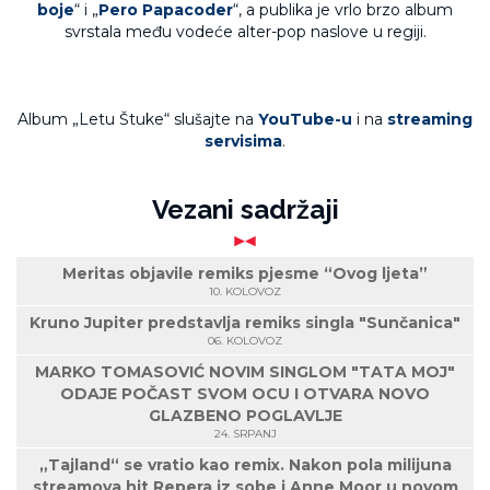
boje
“ i „
Pero Papacoder
“, a publika je vrlo brzo album
svrstala među vodeće alter-pop naslove u regiji.
Album „Letu Štuke“ slušajte na
YouTube-u
i na
streaming
servisima
.
Vezani sadržaji
Meritas objavile remiks pjesme “Ovog ljeta”
10. KOLOVOZ
Kruno Jupiter predstavlja remiks singla "Sunčanica"
06. KOLOVOZ
MARKO TOMASOVIĆ NOVIM SINGLOM "TATA MOJ"
ODAJE POČAST SVOM OCU I OTVARA NOVO
GLAZBENO POGLAVLJE
24. SRPANJ
„Tajland“ se vratio kao remix. Nakon pola milijuna
streamova hit Repera iz sobe i Anne Moor u novom