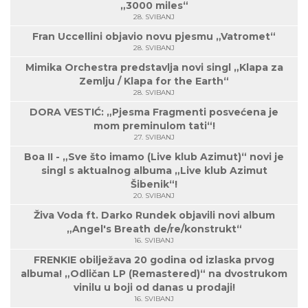
„3000 miles“
28. SVIBANJ
Fran Uccellini objavio novu pjesmu „Vatromet“
28. SVIBANJ
Mimika Orchestra predstavlja novi singl „Klapa za
Zemlju / Klapa for the Earth“
28. SVIBANJ
DORA VESTIĆ: „Pjesma Fragmenti posvećena je
mom preminulom tati“!
27. SVIBANJ
Boa II - „Sve što imamo (Live klub Azimut)“ novi je
singl s aktualnog albuma „Live klub Azimut
Šibenik“!
20. SVIBANJ
Živa Voda ft. Darko Rundek objavili novi album
„Angel's Breath de/re/konstrukt“
16. SVIBANJ
FRENKIE obilježava 20 godina od izlaska prvog
albuma! „Odličan LP (Remastered)“ na dvostrukom
vinilu u boji od danas u prodaji!
16. SVIBANJ