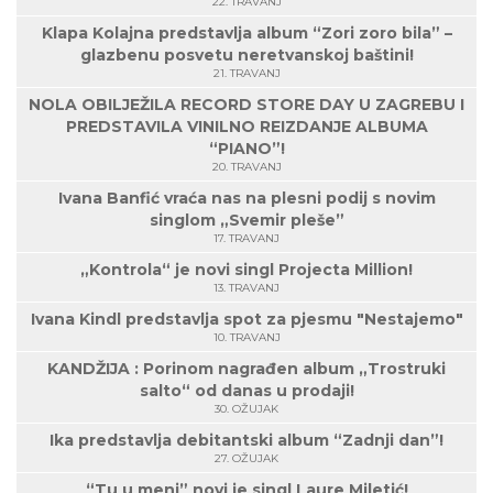
22. TRAVANJ
Klapa Kolajna predstavlja album “Zori zoro bila” –
glazbenu posvetu neretvanskoj baštini!
21. TRAVANJ
NOLA OBILJEŽILA RECORD STORE DAY U ZAGREBU I
PREDSTAVILA VINILNO REIZDANJE ALBUMA
“PIANO”!
20. TRAVANJ
Ivana Banfić vraća nas na plesni podij s novim
singlom „Svemir pleše”
17. TRAVANJ
„Kontrola“ je novi singl Projecta Million!
13. TRAVANJ
Ivana Kindl predstavlja spot za pjesmu "Nestajemo"
10. TRAVANJ
KANDŽIJA : Porinom nagrađen album „Trostruki
salto“ od danas u prodaji!
30. OŽUJAK
Ika predstavlja debitantski album “Zadnji dan”!
27. OŽUJAK
“Tu u meni” novi je singl Laure Miletić!