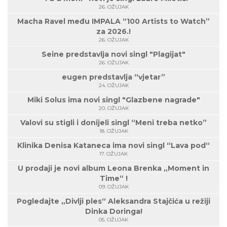
26. OŽUJAK
Macha Ravel među IMPALA “100 Artists to Watch”
za 2026.!
26. OŽUJAK
Seine predstavlja novi singl "Plagijat"
26. OŽUJAK
eugen predstavlja “vjetar”
24. OŽUJAK
Miki Solus ima novi singl "Glazbene nagrade"
20. OŽUJAK
Valovi su stigli i donijeli singl “Meni treba netko”
18. OŽUJAK
Klinika Denisa Kataneca ima novi singl “Lava pod“
17. OŽUJAK
U prodaji je novi album Leona Brenka „Moment in
Time“ !
09. OŽUJAK
Pogledajte „Divlji ples“ Aleksandra Stajčića u režiji
Dinka Doringa!
05. OŽUJAK