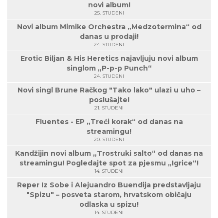
novi album!
25. STUDENI
Novi album Mimike Orchestra „Medzotermina“ od
danas u prodaji!
24. STUDENI
Erotic Biljan & His Heretics najavljuju novi album
singlom „P-p-p Punch“
24. STUDENI
Novi singl Brune Račkog "Tako lako" ulazi u uho –
poslušajte!
21. STUDENI
Fluentes - EP „Treći korak“ od danas na
streamingu!
20. STUDENI
Kandžijin novi album „Trostruki salto“ od danas na
streamingu! Pogledajte spot za pjesmu „Igrice“!
14. STUDENI
Reper Iz Sobe i Alejuandro Buendija predstavljaju
"Spizu" – posveta starom, hrvatskom običaju
odlaska u spizu!
14. STUDENI