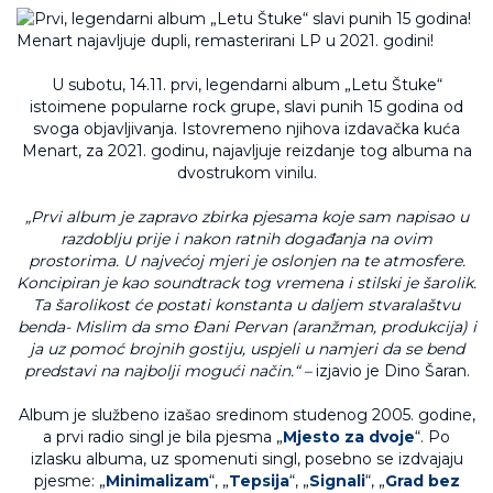
U subotu, 14.11. prvi, legendarni album „Letu Štuke“
istoimene popularne rock grupe, slavi punih 15 godina od
svoga objavljivanja. Istovremeno njihova izdavačka kuća
Menart, za 2021. godinu, najavljuje reizdanje tog albuma na
dvostrukom vinilu.
„Prvi album je zapravo zbirka pjesama koje sam napisao u
razdoblju prije i nakon ratnih događanja na ovim
prostorima. U najvećoj mjeri je oslonjen na te atmosfere.
Koncipiran je kao soundtrack tog vremena i stilski je šarolik.
Ta šarolikost će postati konstanta u daljem stvaralaštvu
benda- Mislim da smo Đani Pervan (aranžman, produkcija) i
ja uz pomoć brojnih gostiju, uspjeli u namjeri da se bend
predstavi na najbolji mogući način.“ –
izjavio je Dino Šaran.
Album je službeno izašao sredinom studenog 2005. godine,
a prvi radio singl je bila pjesma „
Mjesto za dvoje
“. Po
izlasku albuma, uz spomenuti singl, posebno se izdvajaju
pjesme: „
Minimalizam
“, „
Tepsija
“, „
Signali
“, „
Grad bez