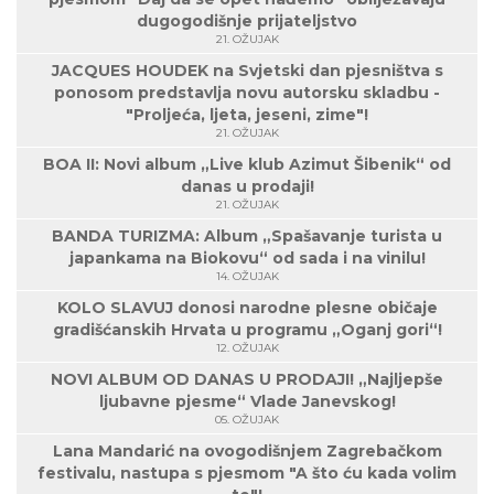
dugogodišnje prijateljstvo
21. OŽUJAK
JACQUES HOUDEK na Svjetski dan pjesništva s
ponosom predstavlja novu autorsku skladbu -
"Proljeća, ljeta, jeseni, zime"!
21. OŽUJAK
BOA II: Novi album „Live klub Azimut Šibenik“ od
danas u prodaji!
21. OŽUJAK
BANDA TURIZMA: Album „Spašavanje turista u
japankama na Biokovu“ od sada i na vinilu!
14. OŽUJAK
KOLO SLAVUJ donosi narodne plesne običaje
gradišćanskih Hrvata u programu „Oganj gori“!
12. OŽUJAK
NOVI ALBUM OD DANAS U PRODAJI! „Najljepše
ljubavne pjesme“ Vlade Janevskog!
05. OŽUJAK
Lana Mandarić na ovogodišnjem Zagrebačkom
festivalu, nastupa s pjesmom "A što ću kada volim