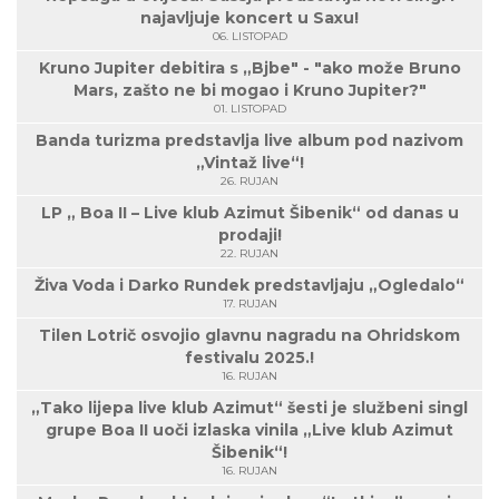
najavljuje koncert u Saxu!
06. LISTOPAD
Kruno Jupiter debitira s „Bjbe" - "ako može Bruno
Mars, zašto ne bi mogao i Kruno Jupiter?"
01. LISTOPAD
Banda turizma predstavlja live album pod nazivom
„Vintaž live“!
26. RUJAN
LP „ Boa II – Live klub Azimut Šibenik“ od danas u
prodaji!
22. RUJAN
Živa Voda i Darko Rundek predstavljaju „Ogledalo“
17. RUJAN
Tilen Lotrič osvojio glavnu nagradu na Ohridskom
festivalu 2025.!
16. RUJAN
„Tako lijepa live klub Azimut“ šesti je službeni singl
grupe Boa II uoči izlaska vinila „Live klub Azimut
Šibenik“!
16. RUJAN