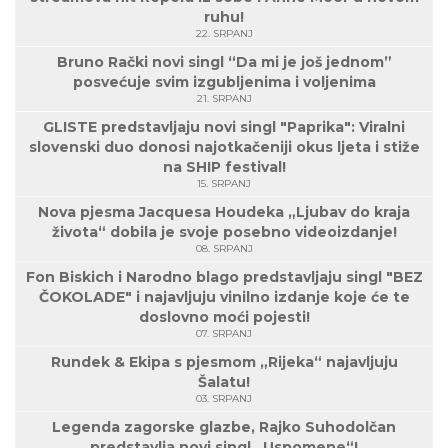
ruhu!
22. SRPANJ
Bruno Rački novi singl “Da mi je još jednom”
posvećuje svim izgubljenima i voljenima
21. SRPANJ
GLISTE predstavljaju novi singl "Paprika": Viralni
slovenski duo donosi najotkačeniji okus ljeta i stiže
na SHIP festival!
15. SRPANJ
Nova pjesma Jacquesa Houdeka „Ljubav do kraja
života“ dobila je svoje posebno videoizdanje!
08. SRPANJ
Fon Biskich i Narodno blago predstavljaju singl "BEZ
ČOKOLADE" i najavljuju vinilno izdanje koje će te
doslovno moći pojesti!
07. SRPANJ
Rundek & Ekipa s pjesmom „Rijeka“ najavljuju
Šalatu!
03. SRPANJ
Legenda zagorske glazbe, Rajko Suhodolčan
predstavlja novi singl „Uspomene“!