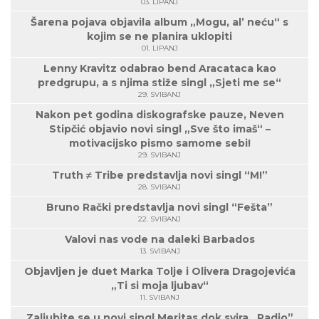
03. LIPANJ
Šarena pojava objavila album „Mogu, al’ neću“ s
kojim se ne planira uklopiti
01. LIPANJ
Lenny Kravitz odabrao bend Aracataca kao
predgrupu, a s njima stiže singl „Sjeti me se“
29. SVIBANJ
Nakon pet godina diskografske pauze, Neven
Stipčić objavio novi singl „Sve što imaš“ –
motivacijsko pismo samome sebi!
29. SVIBANJ
Truth ≠ Tribe predstavlja novi singl “M!”
28. SVIBANJ
Bruno Rački predstavlja novi singl “Fešta”
22. SVIBANJ
Valovi nas vode na daleki Barbados
13. SVIBANJ
Objavljen je duet Marka Tolje i Olivera Dragojevića
„Ti si moja ljubav“
11. SVIBANJ
Zaljubite se u novi singl Meritas dok svira „Radio”