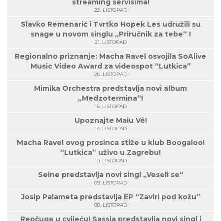
streaming servisima!
22. LISTOPAD
Slavko Remenarić i Tvrtko Hopek Les udružili su
snage u novom singlu „Priručnik za tebe“ !
21. LISTOPAD
Regionalno priznanje: Macha Ravel osvojila SoAlive
Music Video Award za videospot “Lutkica”
20. LISTOPAD
Mimika Orchestra predstavlja novi album
„Medzotermina“!
16. LISTOPAD
Upoznajte Maiu Vë!
14. LISTOPAD
Macha Ravel ovog prosinca stiže u klub Boogaloo!
“Lutkica” uživo u Zagrebu!
10. LISTOPAD
Seine predstavlja novi singl „Veseli se“
09. LISTOPAD
Josip Palameta predstavlja EP “Zaviri pod kožu”
08. LISTOPAD
Repčuga u cvijeću! Sassja predstavlja novi singl i