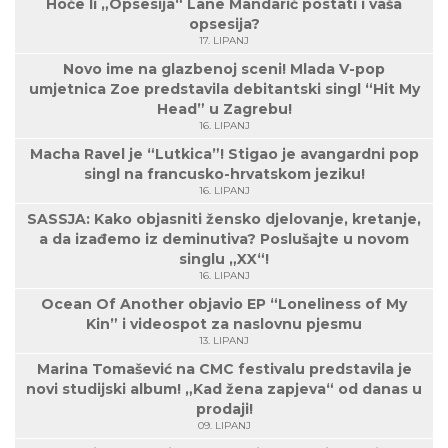
Hoće li „Opsesija“ Lane Mandarić postati i vaša
opsesija?
17. LIPANJ
Novo ime na glazbenoj sceni! Mlada V-pop
umjetnica Zoe predstavila debitantski singl “Hit My
Head” u Zagrebu!
16. LIPANJ
Macha Ravel je “Lutkica”! Stigao je avangardni pop
singl na francusko-hrvatskom jeziku!
16. LIPANJ
SASSJA: Kako objasniti žensko djelovanje, kretanje,
a da izađemo iz deminutiva? Poslušajte u novom
singlu „XX“!
16. LIPANJ
Ocean Of Another objavio EP “Loneliness of My
Kin” i videospot za naslovnu pjesmu
13. LIPANJ
Marina Tomašević na CMC festivalu predstavila je
novi studijski album! „Kad žena zapjeva“ od danas u
prodaji!
09. LIPANJ