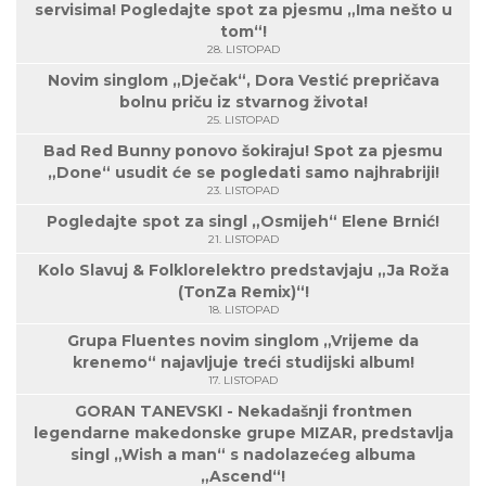
servisima! Pogledajte spot za pjesmu „Ima nešto u
tom“!
28. LISTOPAD
Novim singlom „Dječak“, Dora Vestić prepričava
bolnu priču iz stvarnog života!
25. LISTOPAD
Bad Red Bunny ponovo šokiraju! Spot za pjesmu
„Done“ usudit će se pogledati samo najhrabriji!
23. LISTOPAD
Pogledajte spot za singl „Osmijeh“ Elene Brnić!
21. LISTOPAD
Kolo Slavuj & Folklorelektro predstavjaju „Ja Roža
(TonZa Remix)“!
18. LISTOPAD
Grupa Fluentes novim singlom „Vrijeme da
krenemo“ najavljuje treći studijski album!
17. LISTOPAD
GORAN TANEVSKI - Nekadašnji frontmen
legendarne makedonske grupe MIZAR, predstavlja
singl „Wish a man“ s nadolazećeg albuma
„Ascend“!