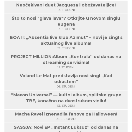
Neočekivani duet Jacquesa i obožavateljice!
13. STUDENI
Što to nosi "glava lava"? Otkrijte u novom singlu
eugena
13. STUDENI
BOA II: „Absentia live klub Azimut“ – novi je singl s
aktualnog live albuma!
12. STUDENI
PROJECT MILLION:Album „Kontrola“ od danas na
streaming servisima!
11. STUDENI
Voland Le Mat predstavlja novi singl „Kad
odrastem“
06. STUDENI
“Maxon Universal” — kultni album, splitske grupe
TBF, konačno na dvostrukom vinilu!
05. STUDENI
Macha Ravel iznenadila fanove za Halloween!
31. LISTOPAD
SASSJA: Novi EP „Instant Luksuz“ od danas na