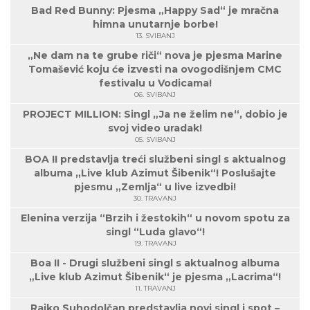
Bad Red Bunny: Pjesma „Happy Sad“ je mračna
himna unutarnje borbe!
13. SVIBANJ
„Ne dam na te grube riči“ nova je pjesma Marine
Tomašević koju će izvesti na ovogodišnjem CMC
festivalu u Vodicama!
06. SVIBANJ
PROJECT MILLION: Singl „Ja ne želim ne“, dobio je
svoj video uradak!
05. SVIBANJ
BOA II predstavlja treći službeni singl s aktualnog
albuma „Live klub Azimut Šibenik“! Poslušajte
pjesmu „Zemlja“ u live izvedbi!
30. TRAVANJ
Elenina verzija “Brzih i žestokih“ u novom spotu za
singl “Luda glavo“!
19. TRAVANJ
Boa II - Drugi službeni singl s aktualnog albuma
„Live klub Azimut Šibenik“ je pjesma „Lacrima“!
11. TRAVANJ
Rajko Suhodolčan predstavlja novi singl i spot –