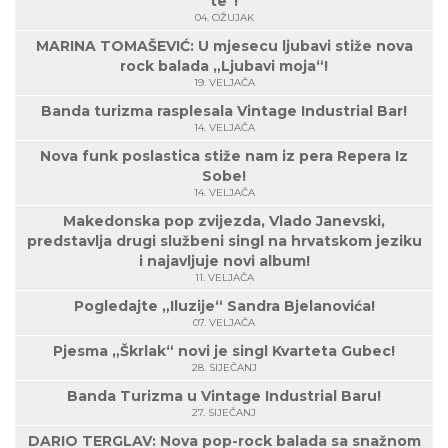
te"!
04. OŽUJAK
MARINA TOMAŠEVIĆ: U mjesecu ljubavi stiže nova
rock balada „Ljubavi moja“!
19. VELJAČA
Banda turizma rasplesala Vintage Industrial Bar!
14. VELJAČA
Nova funk poslastica stiže nam iz pera Repera Iz
Sobe!
14. VELJAČA
Makedonska pop zvijezda, Vlado Janevski,
predstavlja drugi službeni singl na hrvatskom jeziku
i najavljuje novi album!
11. VELJAČA
Pogledajte „Iluzije“ Sandra Bjelanovića!
07. VELJAČA
Pjesma „Škrlak“ novi je singl Kvarteta Gubec!
28. SIJEČANJ
Banda Turizma u Vintage Industrial Baru!
27. SIJEČANJ
DARIO TERGLAV: Nova pop-rock balada sa snažnom