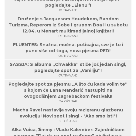
pogledajte „Elenu“!
10. TRAVANJ
Druženje s Jacquesom Houdekom, Bandom
Turizma, Reperom iz Sobe i grupom Boa II u subotu
12.04. u Menart multimedijalnoj knjižari!
09. TRAVANJ
FLUENTES: Snažna, moćna, poticajna, sve je to i
puno više od toga, nova pjesma RED!
08. TRAVANJ
SASSJA: S albuma „Chwakka“ stiže još jedan singl,
pogledajte spot za „Vaniliju“!
07. TRAVANJ
Pogledajte spot za pjesmu „A što ću kada volim te“
s kojom će Lana Mandarić nastupiti na
ovogodišnjem Zagrebačkom festivalu!
24. OŽUJAK
Macha Ravel nastavlja svoju razigranu glazbenu
evoluciju! Novi spot i singl - "Ako smo isti"!
21. OŽUJAK
Alka Vuica, Jimmy i Vlado Kalember: Zajedničkom
pjesmom "Daj da se opet nađemo" obilježavaju