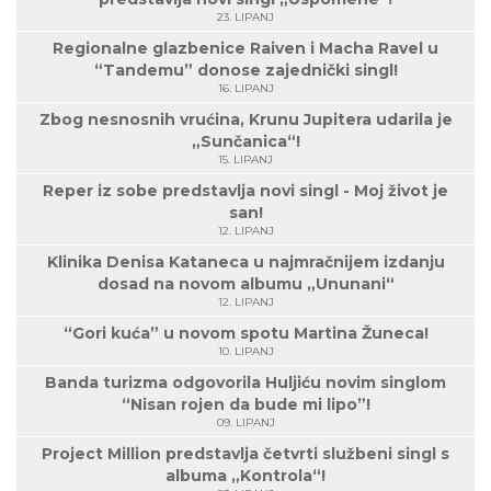
23. LIPANJ
Regionalne glazbenice Raiven i Macha Ravel u
“Tandemu” donose zajednički singl!
16. LIPANJ
Zbog nesnosnih vrućina, Krunu Jupitera udarila je
„Sunčanica“!
15. LIPANJ
Reper iz sobe predstavlja novi singl - Moj život je
san!
12. LIPANJ
Klinika Denisa Kataneca u najmračnijem izdanju
dosad na novom albumu „Ununani“
12. LIPANJ
“Gori kuća” u novom spotu Martina Žuneca!
10. LIPANJ
Banda turizma odgovorila Huljiću novim singlom
“Nisan rojen da bude mi lipo”!
09. LIPANJ
Project Million predstavlja četvrti službeni singl s
albuma „Kontrola“!