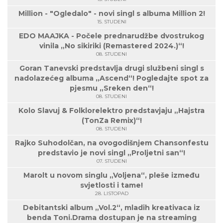
Million - "Ogledalo" - novi singl s albuma Million 2!
15. STUDENI
EDO MAAJKA - Počele prednarudžbe dvostrukog
vinila „No sikiriki (Remastered 2024.)“!
08. STUDENI
Goran Tanevski predstavlja drugi službeni singl s
nadolazećeg albuma „Ascend“! Pogledajte spot za
pjesmu „Sreken den“!
08. STUDENI
Kolo Slavuj & Folklorelektro predstavjaju „Hajstra
(TonZa Remix)“!
08. STUDENI
Rajko Suhodolčan, na ovogodišnjem Chansonfestu
predstavio je novi singl „Proljetni san“!
07. STUDENI
Marolt u novom singlu „Voljena“, pleše između
svjetlosti i tame!
28. LISTOPAD
Debitantski album „Vol.2“, mladih kreativaca iz
benda Toni.Drama dostupan je na streaming