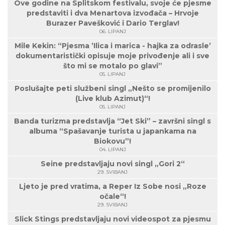
Ove godine na Splitskom festivalu, svoje će pjesme
predstaviti i dva Menartova izvođača – Hrvoje
Burazer Pavešković i Dario Terglav!
06. LIPANJ
Mile Kekin: “Pjesma ’Ilica i marica - hajka za odrasle’
dokumentaristički opisuje moje privođenje ali i sve
što mi se motalo po glavi”
05. LIPANJ
Poslušajte peti službeni singl „Nešto se promijenilo
(Live klub Azimut)“!
05. LIPANJ
Banda turizma predstavlja “Jet Ski” – završni singl s
albuma “Spašavanje turista u japankama na
Biokovu”!
04. LIPANJ
Seine predstavljaju novi singl „Gori 2“
29. SVIBANJ
Ljeto je pred vratima, a Reper Iz Sobe nosi „Roze
očale“!
29. SVIBANJ
Slick Stings predstavljaju novi videospot za pjesmu