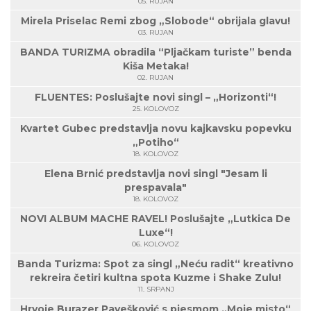
05. RUJAN
Mirela Priselac Remi zbog „Slobode“ obrijala glavu!
03. RUJAN
BANDA TURIZMA obradila “Pljačkam turiste” benda
Kiša Metaka!
02. RUJAN
FLUENTES: Poslušajte novi singl – „Horizonti“!
25. KOLOVOZ
Kvartet Gubec predstavlja novu kajkavsku popevku
„Potiho“
18. KOLOVOZ
Elena Brnić predstavlja novi singl "Jesam li
prespavala"
18. KOLOVOZ
NOVI ALBUM MACHE RAVEL! Poslušajte „Lutkica De
Luxe“!
06. KOLOVOZ
Banda Turizma: Spot za singl „Neću radit“ kreativno
rekreira četiri kultna spota Kuzme i Shake Zulu!
11. SRPANJ
Hrvoje Burazer Pavešković s pjesmom „Moje misto“