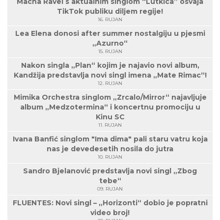
Macha Ravel s aktualnim singlom “Lutkica” osvaja
TikTok publiku diljem regije!
16. RUJAN
Lea Elena donosi after summer nostalgiju u pjesmi
„Azurno“
15. RUJAN
Nakon singla „Plan“ kojim je najavio novi album,
Kandžija predstavlja novi singl imena „Mate Rimac“!
12. RUJAN
Mimika Orchestra singlom „Zrcalo/Mirror“ najavljuje
album „Medzotermina“ i koncertnu promociju u
Kinu SC
11. RUJAN
Ivana Banfić singlom "Ima dima" pali staru vatru koja
nas je devedesetih nosila do jutra
10. RUJAN
Sandro Bjelanović predstavlja novi singl „Zbog
tebe“
09. RUJAN
FLUENTES: Novi singl – „Horizonti“ dobio je popratni
video broj!