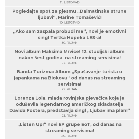
11. LISTOPAD
Pogledajte spot za pjesmu „Dalmatinske strune
ljubavi“, Marine Tomašević!
10. LISTOPAD
„Ako sam zaspala probudi me“, novi je emotivni
singl Tvrtka Hopeka LES-a!
30. RUJAN
Novi album Maksima Mrvice! 12. studijski album
nakon šest godina, na streaming servisima!
27. RUJAN
Banda Turizma: Album „Spašavanje turista u
japankama na Biokovu“ od danas na streaming
servisima!
27. RUJAN
Lorenza Lola, mlada rovinjska pjevačica koja je
oduševila legendarnog američkog skladatelja
Davida Fostera, predstavlja singl „Ljubav ima plan!“
23. RUJAN
„Listen Up!“ novi EP grupe EoT, od danas na
streaming servisima!
20. RUJAN