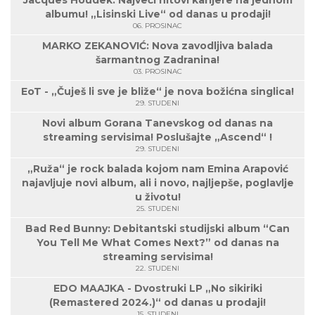
Jacques Houdek: Najveći hitovi karijere na jednom
albumu! „Lisinski Live“ od danas u prodaji!
06. PROSINAC
MARKO ZEKANOVIĆ: Nova zavodljiva balada
šarmantnog Zadranina!
03. PROSINAC
EoT - „Čuješ li sve je bliže“ je nova božićna singlica!
29. STUDENI
Novi album Gorana Tanevskog od danas na
streaming servisima! Poslušajte „Ascend“ !
29. STUDENI
„Ruža“ je rock balada kojom nam Emina Arapović
najavljuje novi album, ali i novo, najljepše, poglavlje
u životu!
25. STUDENI
Bad Red Bunny: Debitantski studijski album “Can
You Tell Me What Comes Next?” od danas na
streaming servisima!
22. STUDENI
EDO MAAJKA - Dvostruki LP „No sikiriki
(Remastered 2024.)“ od danas u prodaji!
15. STUDENI