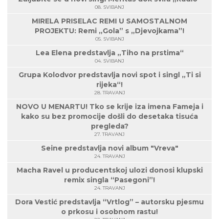
08. SVIBANJ
MIRELA PRISELAC REMI U SAMOSTALNOM
PROJEKTU: Remi „Gola” s „Djevojkama”!
05. SVIBANJ
Lea Elena predstavlja „Tiho na prstima“
04. SVIBANJ
Grupa Kolodvor predstavlja novi spot i singl „Ti si
rijeka“!
28. TRAVANJ
NOVO U MENARTU! Tko se krije iza imena Fameja i
kako su bez promocije došli do desetaka tisuća
pregleda?
27. TRAVANJ
Seine predstavlja novi album "Vreva"
24. TRAVANJ
Macha Ravel u producentskoj ulozi donosi klupski
remix singla “Pasegoni”!
24. TRAVANJ
Dora Vestić predstavlja “Vrtlog” – autorsku pjesmu
o prkosu i osobnom rastu!