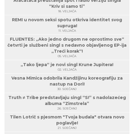
Aracataca predstavlja spot i radio verziju singla
“Kriv si samo ti”
18. VELJAČA
REMI u novom seksi spotu otkriva identitet svog
supruga!
11. VELJAČA
FLUENTES: „Ako jedno drugom ne oprostimo sve“
četvrti je službeni singl s nedavno objavljenog EP-ija
„Treći korak“!
05. VELJAČA
„Tako ljepa“ je novi singl Krune Jupitera!
02. VELJAČA
Vesna Mimica odobrila Kandžijinu koreografiju za
nastup na Dori!
30. SIJEČANJ
Truth ≠ Tribe predstavljaju singl “S!” s nadolazećeg
albuma “Zimstrela”
26. SIJEČANJ
Tilen Lotrič s pjesmom "Tvoja budala" otvara novo
poglavlje!
21. SIJEČANJ