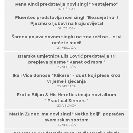
Ivana Kindl predstavlja novi singl “Nestajemo“
02. OŽUJAK
Fluentes predstavlja novi singl “Bezuvjetno”!
Pjesmu o ljubavi na kraju svijeta!
02. OŽUJAK
Šarena pojava novom singlu ne zna reći ne – ni vi
nećete moći!
27. VELJAČA
Istarska umjetnica Elis Lovrić predstavlja tri
prepjeva pjesme “Kanat od mora“
23. VELJAČA
Ika i Vića donose "Klikere" - duet koji pleše kroz
vrijeme i sjećanja
23. VELJAČA
Erotic Biljan & His Heretics imaju novi album
“Practical Sinners“
20. VELJAČA
Martin Žunec ima novi singl “Netko bolji” popraćen
svemirskim spotom
18. VELJAČA