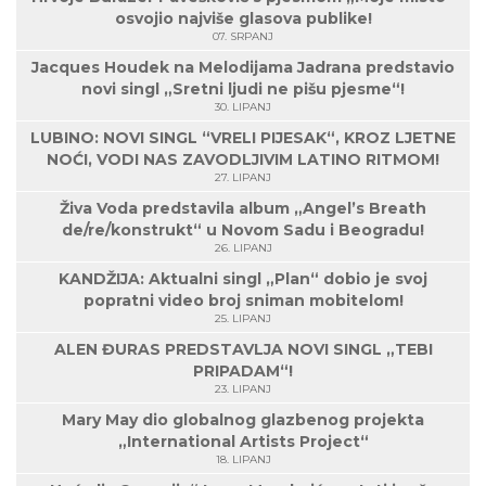
osvojio najviše glasova publike!
07. SRPANJ
Jacques Houdek na Melodijama Jadrana predstavio
novi singl „Sretni ljudi ne pišu pjesme“!
30. LIPANJ
LUBINO: NOVI SINGL “VRELI PIJESAK“, KROZ LJETNE
NOĆI, VODI NAS ZAVODLJIVIM LATINO RITMOM!
27. LIPANJ
Živa Voda predstavila album „Angel’s Breath
de/re/konstrukt“ u Novom Sadu i Beogradu!
26. LIPANJ
KANDŽIJA: Aktualni singl „Plan“ dobio je svoj
popratni video broj sniman mobitelom!
25. LIPANJ
ALEN ĐURAS PREDSTAVLJA NOVI SINGL „TEBI
PRIPADAM“!
23. LIPANJ
Mary May dio globalnog glazbenog projekta
„International Artists Project“
18. LIPANJ