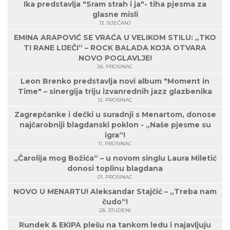
Ika predstavlja "Sram strah i ja"- tiha pjesma za
glasne misli
13. SIJEČANJ
EMINA ARAPOVIĆ SE VRAĆA U VELIKOM STILU: „TKO
TI RANE LIJEČI“ – ROCK BALADA KOJA OTVARA
NOVO POGLAVLJE!
26. PROSINAC
Leon Brenko predstavlja novi album "Moment in
Time" – sinergija triju izvanrednih jazz glazbenika
12. PROSINAC
Zagrepčanke i dečki u suradnji s Menartom, donose
najčarobniji blagdanski poklon - „Naše pjesme su
igra“!
11. PROSINAC
„Čarolija mog Božića“ – u novom singlu Laura Miletić
donosi toplinu blagdana
01. PROSINAC
NOVO U MENARTU! Aleksandar Stajčić – „Treba nam
čudo“!
28. STUDENI
Rundek & EKIPA plešu na tankom ledu i najavljuju