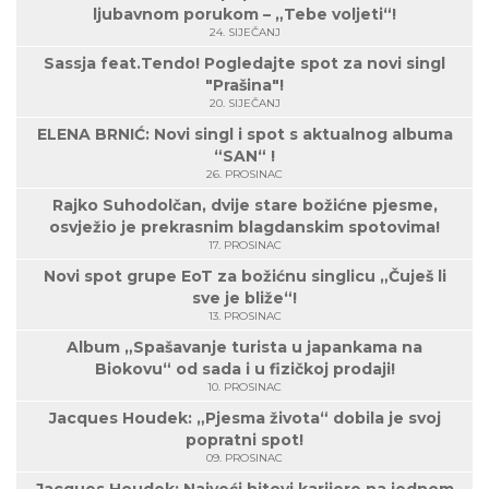
ljubavnom porukom – „Tebe voljeti“!
24. SIJEČANJ
Sassja feat.Tendo! Pogledajte spot za novi singl
"Prašina"!
20. SIJEČANJ
ELENA BRNIĆ: Novi singl i spot s aktualnog albuma
“SAN“ !
26. PROSINAC
Rajko Suhodolčan, dvije stare božićne pjesme,
osvježio je prekrasnim blagdanskim spotovima!
17. PROSINAC
Novi spot grupe EoT za božićnu singlicu „Čuješ li
sve je bliže“!
13. PROSINAC
Album „Spašavanje turista u japankama na
Biokovu“ od sada i u fizičkoj prodaji!
10. PROSINAC
Jacques Houdek: „Pjesma života“ dobila je svoj
popratni spot!
09. PROSINAC