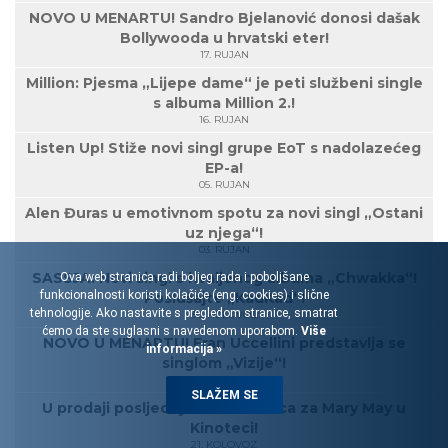
NOVO U MENARTU! Sandro Bjelanović donosi dašak
Bollywooda u hrvatski eter!
17. RUJAN
Million: Pjesma „Lijepe dame“ je peti službeni single
s albuma Million 2.!
16. RUJAN
Listen Up! Stiže novi singl grupe EoT s nadolazećeg
EP-a!
05. RUJAN
Alen Đuras u emotivnom spotu za novi singl „Ostani
uz njega“!
03. RUJAN
SASSJA: Novi singl s hvaljenog albuma „Chwakka“!
Ova web stranica radi boljeg rada i poboljšane
funkcionalnosti koristi kolačiće (eng. cookies) i slične
Poslušajte „KadKad“!
tehnologije. Ako nastavite s pregledom stranice, smatrat
30. KOLOVOZ
ćemo da ste suglasni s navedenom uporabom.
Više
NOVO U MENARTU! Fran Uccellini predstavlja se
informacija »
singlom „Vizije“!
23. KOLOVOZ
SLAŽEM SE
U prodaji posljednjih 100 ulaznica za Mary May u
Kinoteci!
21. KOLOVOZ