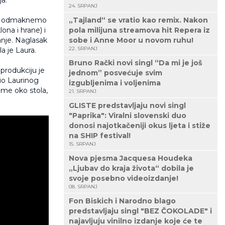
24. SRPANJ
lju odmaknemo
„Tajland“ se vratio kao remix. Nakon
ona i hrane) i
pola milijuna streamova hit Repera iz
anje. Naglasak
sobe i Anne Moor u novom ruhu!
22. SRPANJ
la je Laura.
Bruno Rački novi singl “Da mi je još
produkciju je
jednom” posvećuje svim
dio Laurinog
izgubljenima i voljenima
lume oko stola,
21. SRPANJ
GLISTE predstavljaju novi singl
"Paprika": Viralni slovenski duo
donosi najotkačeniji okus ljeta i stiže
na SHIP festival!
15. SRPANJ
Nova pjesma Jacquesa Houdeka
„Ljubav do kraja života“ dobila je
svoje posebno videoizdanje!
08. SRPANJ
Fon Biskich i Narodno blago
predstavljaju singl "BEZ ČOKOLADE" i
najavljuju vinilno izdanje koje će te