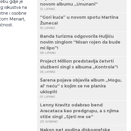
rebu gdje je
novom albumu „Ununani“
g iskustva na
12. LIPANJ
ntne i osobne
“Gori kuća” u novom spotu Martina
kućom Menart,
Žuneca!
ičnost.
10. LIPANJ
Banda turizma odgovorila Huljiću
novim singlom “Nisan rojen da bude
mi lipo”!
09. LIPANJ
Project Million predstavlja četvrti
službeni singl s albuma „Kontrola“!
03. LIPANJ
Šarena pojava objavila album „Mogu,
al’ neću“ s kojim se ne planira
uklopiti
01. LIPANJ
Lenny Kravitz odabrao bend
Aracataca kao predgrupu, a s njima
stiže singl „Sjeti me se“
29. SVIBANJ
Nakon pet godina diskografske