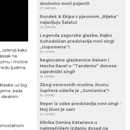
doslovno moći pojesti!
07. SRPANJ
Rundek & Ekipa s pjesmom „Rijeka“
najavljuju Šalatu!
03. SRPANJ
Legenda zagorske glazbe, Rajko
Suhodolčan predstavlja novi singl
„Uspomene“!
, zelena) kako
23. LIPANJ
glasak na
Regionalne glazbenice Raiven i
 zimu i motive
Macha Ravel u “Tandemu” donose
među ljudima,
zajednički singl!
16. LIPANJ
Zbog nesnosnih vrućina, Krunu
klasike uz big
Jupitera udarila je „Sunčanica“!
rijeme, kada
15. LIPANJ
 idealnim
Reper iz sobe predstavlja novi singl -
Moj život je san!
12. LIPANJ
Klinika Denisa Kataneca u
. samostalnom
najmračnijem izdanju dosad na