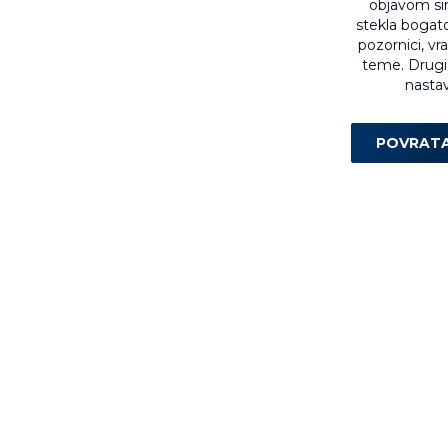
objavom sin
stekla bogat
pozornici, v
teme. Drugi 
nastav
POVRAT