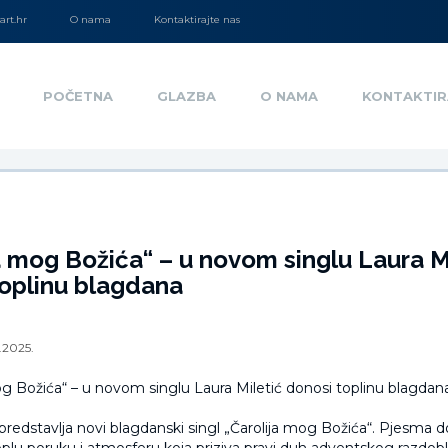
rt.hr
O nama
Kontaktirajte nas
POČETNA
GLAZBA
O NAMA
KONTAKTIR
a mog Božića“ – u novom singlu Laura M
toplinu blagdana
2.2025.
 predstavlja novi blagdanski singl „Čarolija mog Božića“. Pjesma d
oplu poruku i atmosferu koja priziva pravi duh adventskog razdoblj