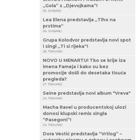
„Gola” s „Djevojkama”!
05. SVIBANJ
Lea Elena predstavlja „Tiho na
prstima“
04. SVIBANJ
Grupa Kolodvor predstavlja novi spot
i singl „Ti si rijeka“!
28. TRAVANJ
NOVO U MENARTU! Tko se krije iza
imena Fameja i kako su bez
promocije došli do desetaka tisuća
pregleda?
27. TRAVANJ
Seine predstavlja novi album "Vreva"
24. TRAVANJ
Macha Ravel u producentskoj ulozi
donosi klupski remix singla
“Pasegoni”!
24. TRAVANJ
Dora Vestić predstavlja “Vrtlog” –