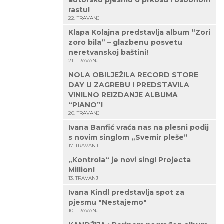
autorsku pjesmu o prkosu i osobnom
rastu!
22. TRAVANJ
Klapa Kolajna predstavlja album “Zori
zoro bila” – glazbenu posvetu
neretvanskoj baštini!
21. TRAVANJ
NOLA OBILJEŽILA RECORD STORE
DAY U ZAGREBU I PREDSTAVILA
VINILNO REIZDANJE ALBUMA
“PIANO”!
20. TRAVANJ
Ivana Banfić vraća nas na plesni podij
s novim singlom „Svemir pleše”
17. TRAVANJ
„Kontrola“ je novi singl Projecta
Million!
13. TRAVANJ
Ivana Kindl predstavlja spot za
pjesmu "Nestajemo"
10. TRAVANJ