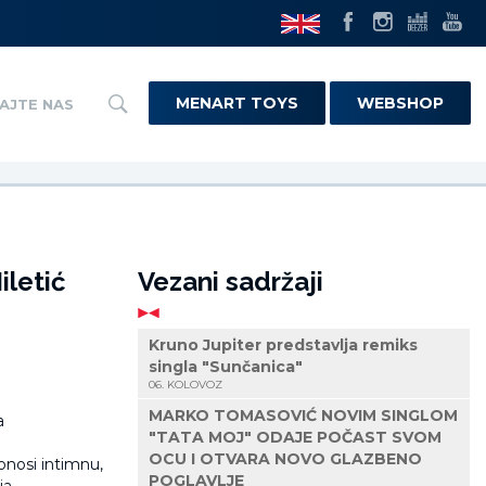
MENART TOYS
WEBSHOP
AJTE NAS
iletić
Vezani sadržaji
Kruno Jupiter predstavlja remiks
singla "Sunčanica"
06. KOLOVOZ
MARKO TOMASOVIĆ NOVIM SINGLOM
"TATA MOJ" ODAJE POČAST SVOM
OCU I OTVARA NOVO GLAZBENO
onosi intimnu,
POGLAVLJE
a.