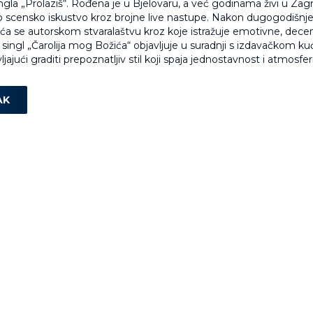
gla „Prolaziš“. Rođena je u Bjelovaru, a već godinama živi u Zag
o scensko iskustvo kroz brojne live nastupe. Nakon dugogodišnje
raća se autorskom stvaralaštvu kroz koje istražuje emotivne, dece
singl „Čarolija mog Božića“ objavljuje u suradnji s izdavačkom 
ljajući graditi prepoznatljiv stil koji spaja jednostavnost i atmosfer
AK