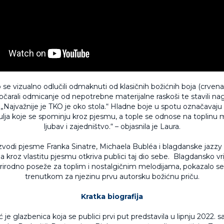
se vizualno odlučili odmaknuti od klasičnih božićnih boja (crvena
čarali odmicanje od nepotrebne materijalne raskoši te stavili na
„Najvažnije je TKO je oko stola.“ Hladne boje u spotu označavaju
hulja koje se spominju kroz pjesmu, a tople se odnose na toplinu 
ljubav i zajedništvo.“ – objasnila je Laura.
zvodi pjesme Franka Sinatre, Michaela Bubléa i blagdanske jazzy 
a kroz vlastitu pjesmu otkriva publici taj dio sebe. Blagdansko v
prirodno poseže za toplim i nostalgičnim melodijama, pokazalo se
trenutkom za njezinu prvu autorsku božićnu priču.
Kratka biografija
ć je glazbenica koja se publici prvi put predstavila u lipnju 2022