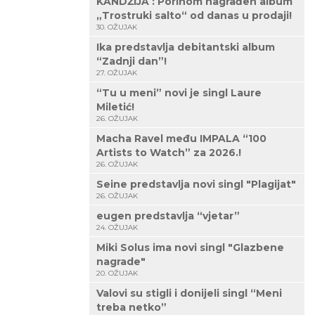
KANDŽIJA : Porinom nagrađen album
„Trostruki salto“ od danas u prodaji!
30. OŽUJAK
Ika predstavlja debitantski album
“Zadnji dan”!
27. OŽUJAK
“Tu u meni” novi je singl Laure
Miletić!
26. OŽUJAK
Macha Ravel među IMPALA “100
Artists to Watch” za 2026.!
26. OŽUJAK
Seine predstavlja novi singl "Plagijat"
26. OŽUJAK
eugen predstavlja “vjetar”
24. OŽUJAK
Miki Solus ima novi singl "Glazbene
nagrade"
20. OŽUJAK
Valovi su stigli i donijeli singl “Meni
treba netko”