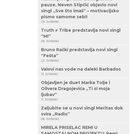
pauze, Neven Stipčić objavio novi
singl „Sve što imaš“ – motivacijsko
pismo samome sebi!
29. SVIBANJ
Truth ≠ Tribe predstavlja novi singl
“M!”
28. SVIBANJ
Bruno Rački predstavlja novi singl
“Fešta”
22. SVIBANJ
Valovi nas vode na daleki Barbados
13. SVIBANJ
Objavljen je duet Marka Tolje i
Olivera Dragojevića „Ti si moja
ljubav“
11. SVIBANJ
Zaljubite se u novi singl Meritas dok
svira „Radio”
08. SVIBANJ
MIRELA PRISELAC REMI U
SAMOSTALNOM PROJEKTU: Remi