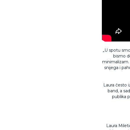
„U spotu smo 
bismo do
minimalizam. 
snijega i pa
Laura često i
band, a sad
publika 
Laura Mileti