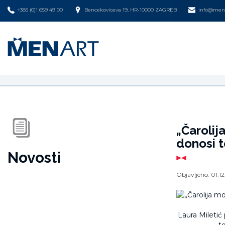
+385 (0)1 659 49 00
Bencekoviceva 19, HR-10000 ZAGREB
info@mena
„Čarolij
donosi 
Novosti
Objavljeno:
01.1
Laura Miletić
t