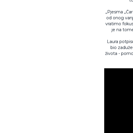
„Pjesma „Čar
od onog vanjs
vratimo fokus
je na tome 
Laura potpis
bio zadužen
života - pomog