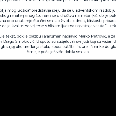
olija mog Božića“ predstavlja ideju da se u adventskom razdob
kog i materijalnog što nam se u društvu nameće (kič, obilje pokl
 na ono unutarnje što čini smisao života: odnosi, bliskost i pripad
da je kvalitetno vrijeme s bliskim ljudima najvažnija valuta.“ – rek
uje tekst, dok je glazbu i aranžman napravio Marko Petrović, a za 
 Drago Smokrović. U spotu su sudjelovali svi ljudi koji su važan 
li su joj oko uređenja stola, izbora outfita, frizure i šminke do g
čime je priča još više dobila smisao.