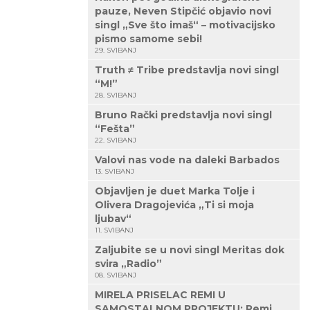
pauze, Neven Stipčić objavio novi
singl „Sve što imaš“ – motivacijsko
pismo samome sebi!
29. SVIBANJ
Truth ≠ Tribe predstavlja novi singl
“M!”
28. SVIBANJ
Bruno Rački predstavlja novi singl
“Fešta”
22. SVIBANJ
Valovi nas vode na daleki Barbados
13. SVIBANJ
Objavljen je duet Marka Tolje i
Olivera Dragojevića „Ti si moja
ljubav“
11. SVIBANJ
Zaljubite se u novi singl Meritas dok
svira „Radio”
08. SVIBANJ
MIRELA PRISELAC REMI U
SAMOSTALNOM PROJEKTU: Remi