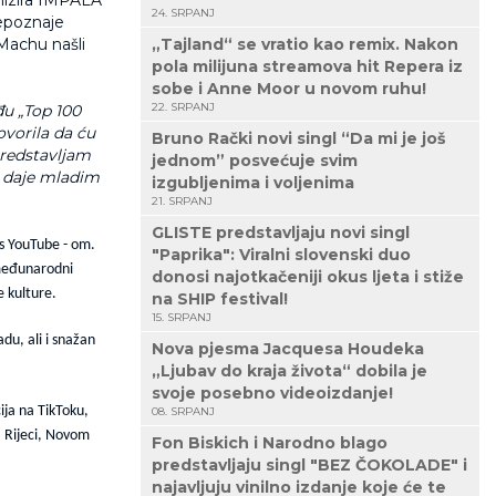
24. SRPANJ
repoznaje
 Machu našli
„Tajland“ se vratio kao remix. Nakon
pola milijuna streamova hit Repera iz
sobe i Anne Moor u novom ruhu!
22. SRPANJ
đu „Top 100
ovorila da ću
Bruno Rački novi singl “Da mi je još
predstavljam
jednom” posvećuje svim
u daje mladim
izgubljenima i voljenima
21. SRPANJ
GLISTE predstavljaju novi singl
 s YouTube - om.
"Paprika": Viralni slovenski duo
 međunarodni
donosi najotkačeniji okus ljeta i stiže
 kulture.
na SHIP festival!
15. SRPANJ
u, ali i snažan
Nova pjesma Jacquesa Houdeka
„Ljubav do kraja života“ dobila je
svoje posebno videoizdanje!
cija na TikToku,
08. SRPANJ
, Rijeci, Novom
Fon Biskich i Narodno blago
predstavljaju singl "BEZ ČOKOLADE" i
najavljuju vinilno izdanje koje će te