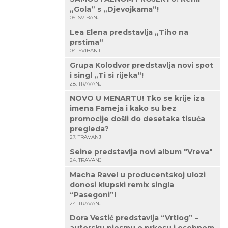
„Gola” s „Djevojkama”!
05. SVIBANJ
Lea Elena predstavlja „Tiho na
prstima“
04. SVIBANJ
Grupa Kolodvor predstavlja novi spot
i singl „Ti si rijeka“!
28. TRAVANJ
NOVO U MENARTU! Tko se krije iza
imena Fameja i kako su bez
promocije došli do desetaka tisuća
pregleda?
27. TRAVANJ
Seine predstavlja novi album "Vreva"
24. TRAVANJ
Macha Ravel u producentskoj ulozi
donosi klupski remix singla
“Pasegoni”!
24. TRAVANJ
Dora Vestić predstavlja “Vrtlog” –