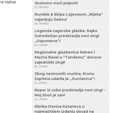
 na Vashar
doslovno moći pojesti!
07. SRPANJ
Rundek & Ekipa s pjesmom „Rijeka“
najavljuju Šalatu!
03. SRPANJ
Legenda zagorske glazbe, Rajko
Suhodolčan predstavlja novi singl
„Uspomene“!
23. LIPANJ
Regionalne glazbenice Raiven i
Macha Ravel u “Tandemu” donose
zajednički singl!
16. LIPANJ
Zbog nesnosnih vrućina, Krunu
Jupitera udarila je „Sunčanica“!
15. LIPANJ
Reper iz sobe predstavlja novi singl -
Moj život je san!
12. LIPANJ
Klinika Denisa Kataneca u
najmračnijem izdanju dosad na