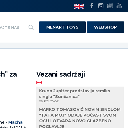
MENART TOYS
WEBSHOP
AJTE NAS
h” za
Vezani sadržaji
Kruno Jupiter predstavlja remiks
singla "Sunčanica"
06. KOLOVOZ
MARKO TOMASOVIĆ NOVIM SINGLOM
"TATA MOJ" ODAJE POČAST SVOM
OCU I OTVARA NOVO GLAZBENO
ene -
Macha
POGLAVLJE
nizira IMPALA