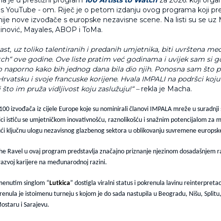
 s YouTube - om. Riječ je o petom izdanju ovog programa koji p
nije nove izvođače s europske nezavisne scene. Na listi su se uz
ozinović, Mayales, ABOP i ToMa.
čast, uz toliko talentiranih i predanih umjetnika, biti uvrštena me
tch“ ove godine. Ove liste pratim već godinama i uvijek sam si g
no naporno kako bih jednog dana bila dio njih. Ponosna sam što 
Hrvatsku i svoje francuske korijene. Hvala IMPALI na podršci koj
što im pruža vidljivost koju zaslužuju!“ –
rekla je Macha.
00 izvođača iz cijele Europe koje su nominirali članovi IMPALA mreže u suradnji
ci ističu se umjetničkom inovativnošću, raznolikošću i snažnim potencijalom za
ući ključnu ulogu nezavisnog glazbenog sektora u oblikovanju suvremene europske
e Ravel u ovaj program predstavlja značajno priznanje njezinom dosadašnjem rad
i razvoj karijere na međunarodnoj razini.
menutim singlom “
Lutkica
” dostigla viralni status i pokrenula lavinu reinterpreta
nula je istoimenu turneju s kojom je do sada nastupila u Beogradu, Nišu, Splitu
ostaru i Sarajevu.