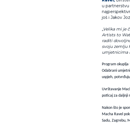
u partnerstvu
najperspektiv
još i Jakov J
„Velika mi je 
Artists to Wa
raditi dovolj
svoju zemlju 
umjetnicima i 
Program okuplja 1
Odabrani umjetni
uspjeh, potvrđuj
Uvrštavanje Mach
poticaj za daljnj
Nakon što je spo
Macha Ravel pokre
Sadu, Zagrebu, M