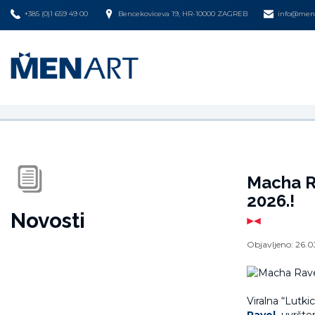
+385 (0)1 659 49 00
Bencekoviceva 19, HR-10000 ZAGREB
info@mena
Macha R
2026.!
Novosti
Objavljeno:
26.0
Viralna “Lutki
Ravel
,
uvršten