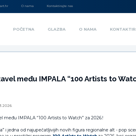
rt.hr
O nama
Kontaktirajte nas
POČETNA
GLAZBA
O NAMA
KONTAKTIR
avel među IMPALA “100 Artists to Watc
3.2026.
ca” i jedna od najupečatljivijih novih figura regionalne alt - pop sc
a je u prestižni program
100 Artists to Watch
za 2026. koji orga