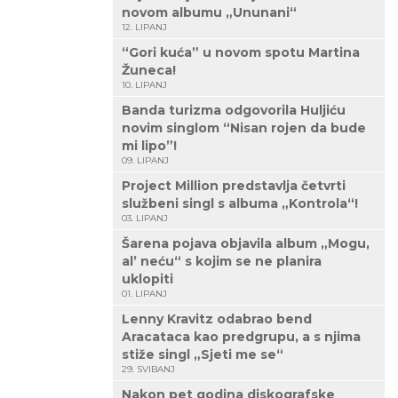
novom albumu „Ununani“
12. LIPANJ
“Gori kuća” u novom spotu Martina
Žuneca!
10. LIPANJ
Banda turizma odgovorila Huljiću
novim singlom “Nisan rojen da bude
mi lipo”!
09. LIPANJ
Project Million predstavlja četvrti
službeni singl s albuma „Kontrola“!
03. LIPANJ
Šarena pojava objavila album „Mogu,
al’ neću“ s kojim se ne planira
uklopiti
01. LIPANJ
Lenny Kravitz odabrao bend
Aracataca kao predgrupu, a s njima
stiže singl „Sjeti me se“
29. SVIBANJ
Nakon pet godina diskografske