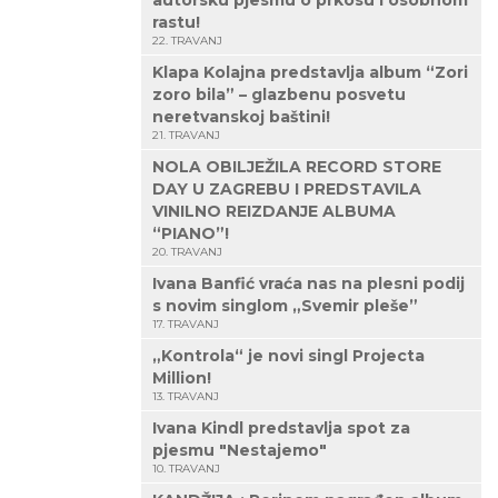
autorsku pjesmu o prkosu i osobnom
rastu!
22. TRAVANJ
Klapa Kolajna predstavlja album “Zori
zoro bila” – glazbenu posvetu
neretvanskoj baštini!
21. TRAVANJ
NOLA OBILJEŽILA RECORD STORE
DAY U ZAGREBU I PREDSTAVILA
VINILNO REIZDANJE ALBUMA
“PIANO”!
20. TRAVANJ
Ivana Banfić vraća nas na plesni podij
s novim singlom „Svemir pleše”
17. TRAVANJ
„Kontrola“ je novi singl Projecta
Million!
13. TRAVANJ
Ivana Kindl predstavlja spot za
pjesmu "Nestajemo"
10. TRAVANJ