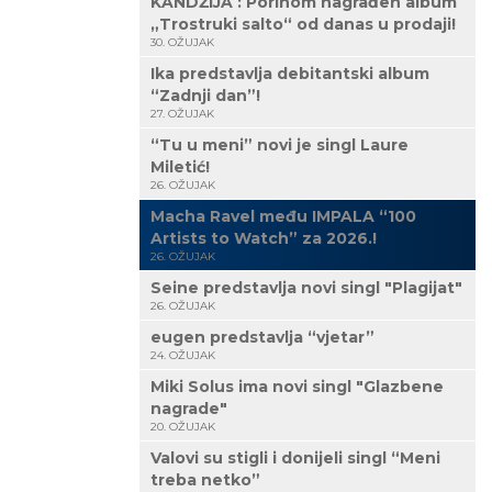
KANDŽIJA : Porinom nagrađen album
„Trostruki salto“ od danas u prodaji!
30. OŽUJAK
Ika predstavlja debitantski album
“Zadnji dan”!
27. OŽUJAK
“Tu u meni” novi je singl Laure
Miletić!
26. OŽUJAK
Macha Ravel među IMPALA “100
Artists to Watch” za 2026.!
26. OŽUJAK
Seine predstavlja novi singl "Plagijat"
26. OŽUJAK
eugen predstavlja “vjetar”
24. OŽUJAK
Miki Solus ima novi singl "Glazbene
nagrade"
20. OŽUJAK
Valovi su stigli i donijeli singl “Meni
treba netko”