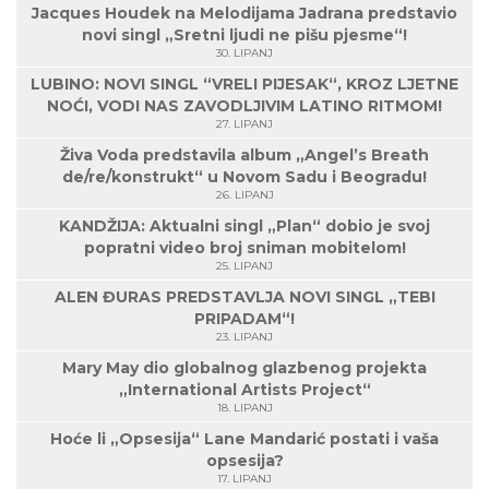
Jacques Houdek na Melodijama Jadrana predstavio
novi singl „Sretni ljudi ne pišu pjesme“!
30. LIPANJ
LUBINO: NOVI SINGL “VRELI PIJESAK“, KROZ LJETNE
NOĆI, VODI NAS ZAVODLJIVIM LATINO RITMOM!
27. LIPANJ
Živa Voda predstavila album „Angel’s Breath
de/re/konstrukt“ u Novom Sadu i Beogradu!
26. LIPANJ
KANDŽIJA: Aktualni singl „Plan“ dobio je svoj
popratni video broj sniman mobitelom!
25. LIPANJ
ALEN ĐURAS PREDSTAVLJA NOVI SINGL „TEBI
PRIPADAM“!
23. LIPANJ
Mary May dio globalnog glazbenog projekta
„International Artists Project“
18. LIPANJ
Hoće li „Opsesija“ Lane Mandarić postati i vaša
opsesija?
17. LIPANJ