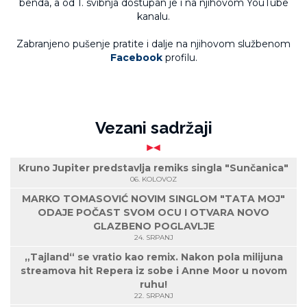
benda, a od 1. svibnja dostupan je i na njihovom YouTube
kanalu.
Zabranjeno pušenje pratite i dalje na njihovom službenom
Facebook
profilu.
Vezani sadržaji
Kruno Jupiter predstavlja remiks singla "Sunčanica"
06. KOLOVOZ
MARKO TOMASOVIĆ NOVIM SINGLOM "TATA MOJ"
ODAJE POČAST SVOM OCU I OTVARA NOVO
GLAZBENO POGLAVLJE
24. SRPANJ
„Tajland“ se vratio kao remix. Nakon pola milijuna
streamova hit Repera iz sobe i Anne Moor u novom
ruhu!
22. SRPANJ