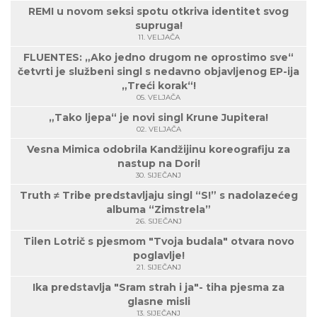
REMI u novom seksi spotu otkriva identitet svog
supruga!
11. VELJAČA
FLUENTES: „Ako jedno drugom ne oprostimo sve“
četvrti je službeni singl s nedavno objavljenog EP-ija
„Treći korak“!
05. VELJAČA
„Tako ljepa“ je novi singl Krune Jupitera!
02. VELJAČA
Vesna Mimica odobrila Kandžijinu koreografiju za
nastup na Dori!
30. SIJEČANJ
Truth ≠ Tribe predstavljaju singl “S!” s nadolazećeg
albuma “Zimstrela”
26. SIJEČANJ
Tilen Lotrič s pjesmom "Tvoja budala" otvara novo
poglavlje!
21. SIJEČANJ
Ika predstavlja "Sram strah i ja"- tiha pjesma za
glasne misli
13. SIJEČANJ