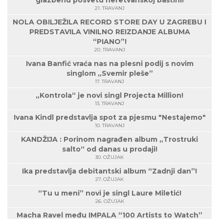
glazbenu posvetu neretvanskoj baštini!
21. TRAVANJ
NOLA OBILJEŽILA RECORD STORE DAY U ZAGREBU I
PREDSTAVILA VINILNO REIZDANJE ALBUMA
“PIANO”!
20. TRAVANJ
Ivana Banfić vraća nas na plesni podij s novim
singlom „Svemir pleše”
17. TRAVANJ
„Kontrola“ je novi singl Projecta Million!
13. TRAVANJ
Ivana Kindl predstavlja spot za pjesmu "Nestajemo"
10. TRAVANJ
KANDŽIJA : Porinom nagrađen album „Trostruki
salto“ od danas u prodaji!
30. OŽUJAK
Ika predstavlja debitantski album “Zadnji dan”!
27. OŽUJAK
“Tu u meni” novi je singl Laure Miletić!
26. OŽUJAK
Macha Ravel među IMPALA “100 Artists to Watch”