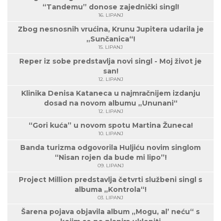
“Tandemu” donose zajednički singl!
16. LIPANJ
Zbog nesnosnih vrućina, Krunu Jupitera udarila je
„Sunčanica“!
15. LIPANJ
Reper iz sobe predstavlja novi singl - Moj život je
san!
12. LIPANJ
Klinika Denisa Kataneca u najmračnijem izdanju
dosad na novom albumu „Ununani“
12. LIPANJ
“Gori kuća” u novom spotu Martina Žuneca!
10. LIPANJ
Banda turizma odgovorila Huljiću novim singlom
“Nisan rojen da bude mi lipo”!
09. LIPANJ
Project Million predstavlja četvrti službeni singl s
albuma „Kontrola“!
03. LIPANJ
Šarena pojava objavila album „Mogu, al’ neću“ s