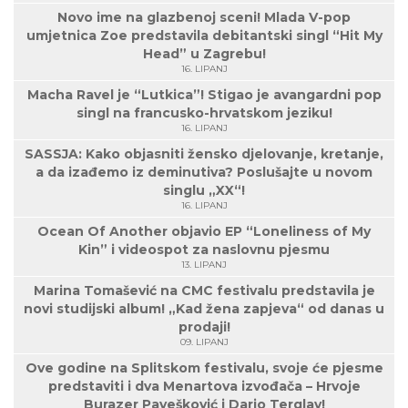
Novo ime na glazbenoj sceni! Mlada V-pop
umjetnica Zoe predstavila debitantski singl “Hit My
Head” u Zagrebu!
16. LIPANJ
Macha Ravel je “Lutkica”! Stigao je avangardni pop
singl na francusko-hrvatskom jeziku!
16. LIPANJ
SASSJA: Kako objasniti žensko djelovanje, kretanje,
a da izađemo iz deminutiva? Poslušajte u novom
singlu „XX“!
16. LIPANJ
Ocean Of Another objavio EP “Loneliness of My
Kin” i videospot za naslovnu pjesmu
13. LIPANJ
Marina Tomašević na CMC festivalu predstavila je
novi studijski album! „Kad žena zapjeva“ od danas u
prodaji!
09. LIPANJ
Ove godine na Splitskom festivalu, svoje će pjesme
predstaviti i dva Menartova izvođača – Hrvoje
Burazer Pavešković i Dario Terglav!