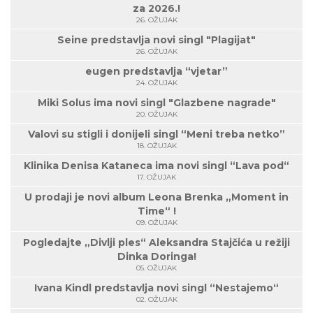
za 2026.!
26. OŽUJAK
Seine predstavlja novi singl "Plagijat"
26. OŽUJAK
eugen predstavlja “vjetar”
24. OŽUJAK
Miki Solus ima novi singl "Glazbene nagrade"
20. OŽUJAK
Valovi su stigli i donijeli singl “Meni treba netko”
18. OŽUJAK
Klinika Denisa Kataneca ima novi singl “Lava pod“
17. OŽUJAK
U prodaji je novi album Leona Brenka „Moment in
Time“ !
09. OŽUJAK
Pogledajte „Divlji ples“ Aleksandra Stajčića u režiji
Dinka Doringa!
05. OŽUJAK
Ivana Kindl predstavlja novi singl “Nestajemo“
02. OŽUJAK