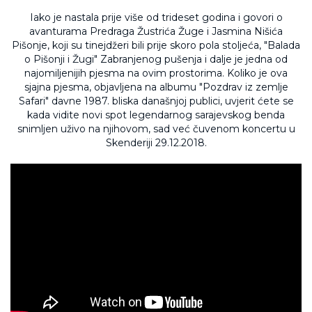
Iako je nastala prije više od trideset godina i govori o
avanturama Predraga Žustrića Žuge i Jasmina Nišića
Pišonje, koji su tinejdžeri bili prije skoro pola stoljeća, "Balada
o Pišonji i Žugi" Zabranjenog pušenja i dalje je jedna od
najomiljenijih pjesma na ovim prostorima. Koliko je ova
sjajna pjesma, objavljena na albumu "Pozdrav iz zemlje
Safari" davne 1987. bliska današnjoj publici, uvjerit ćete se
kada vidite novi spot legendarnog sarajevskog benda
snimljen uživo na njihovom, sad već čuvenom koncertu u
Skenderiji 29.12.2018.