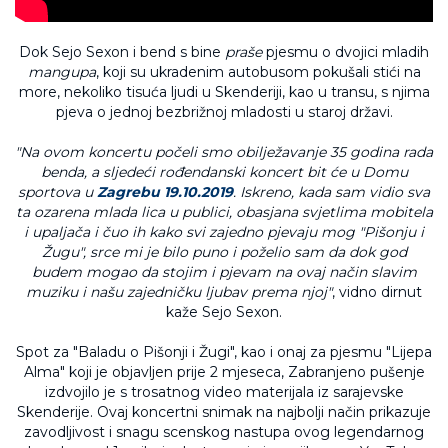
Dok Sejo Sexon i bend s bine
praše
pjesmu o dvojici mladih
mangupa
, koji su ukradenim autobusom pokušali stići na
more, nekoliko tisuća ljudi u Skenderiji, kao u transu, s njima
pjeva o jednoj bezbrižnoj mladosti u staroj državi.
"Na ovom koncertu počeli smo obilježavanje 35 godina rada
benda, a sljedeći rođendanski koncert bit će u Domu
sportova u
Zagrebu 19.10.2019
. Iskreno, kada sam vidio sva
ta ozarena mlada lica u publici, obasjana svjetlima mobitela
i upaljača i čuo ih kako svi zajedno pjevaju mog "Pišonju i
Žugu", srce mi je bilo puno i poželio sam da dok god
budem mogao da stojim i pjevam na ovaj način slavim
muziku i našu zajedničku ljubav prema njoj"
, vidno dirnut
kaže Sejo Sexon.
Spot za "Baladu o Pišonji i Žugi", kao i onaj za pjesmu "Lijepa
Alma" koji je objavljen prije 2 mjeseca, Zabranjeno pušenje
izdvojilo je s trosatnog video materijala iz sarajevske
Skenderije. Ovaj koncertni snimak na najbolji način prikazuje
zavodljivost i snagu scenskog nastupa ovog legendarnog