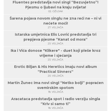
Fluentes predstavlja novi singl “Bezuvjetno”!
Pjesmu o ljubavi na kraju svijeta!
02. OŽUJAK
Šarena pojava novom singlu ne zna reći ne – ni vi
nećete moći!
27. VELJAČA
Istarska umjetnica Elis Lovrić predstavlja tri
prepjeva pjesme “Kanat od mora“
23. VELJAČA
Ika i Vića donose "Klikere" - duet koji pleše kroz
vrijeme i sjećanja
23. VELJAČA
Erotic Biljan & His Heretics imaju novi album
“Practical Sinners“
20. VELJAČA
Martin Žunec ima novi singl “Netko bolji” popraćen
svemirskim spotom
18. VELJAČA
Aracataca predstavlja spot i radio verziju singla
“Kriv si samo ti”
18. VELJAČA