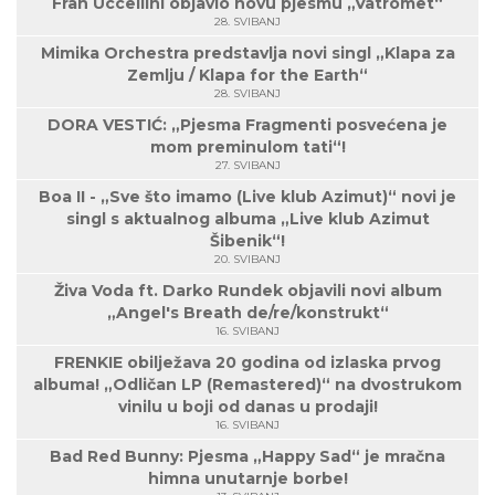
Fran Uccellini objavio novu pjesmu „Vatromet“
28. SVIBANJ
Mimika Orchestra predstavlja novi singl „Klapa za
Zemlju / Klapa for the Earth“
28. SVIBANJ
DORA VESTIĆ: „Pjesma Fragmenti posvećena je
mom preminulom tati“!
27. SVIBANJ
Boa II - „Sve što imamo (Live klub Azimut)“ novi je
singl s aktualnog albuma „Live klub Azimut
Šibenik“!
20. SVIBANJ
Živa Voda ft. Darko Rundek objavili novi album
„Angel's Breath de/re/konstrukt“
16. SVIBANJ
FRENKIE obilježava 20 godina od izlaska prvog
albuma! „Odličan LP (Remastered)“ na dvostrukom
vinilu u boji od danas u prodaji!
16. SVIBANJ
Bad Red Bunny: Pjesma „Happy Sad“ je mračna
himna unutarnje borbe!