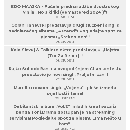
EDO MAAJKA - Počele prednarudžbe dvostrukog
vinila „No sikiriki (Remastered 2024.)“!
08. STUDENI
Goran Tanevski predstavlja drugi službeni singl s
nadolazećeg albuma „Ascend“! Pogledajte spot za
pjesmu „Sreken den“!
08. STUDENI
Kolo Slavuj & Folklorelektro predstavjaju „Hajstra
(TonZa Remix)“!
08. STUDENI
Rajko Suhodolčan, na ovogodišnjem Chansonfestu
predstavio je novi singl „Proljetni san“!
07. STUDENI
Marolt u novom singlu „Voljena“, pleše između
svjetlosti i tame!
28. LISTOPAD
Debitantski album „Vol.2“, mladih kreativaca iz
benda Toni.Drama dostupan je na streaming
servisima! Pogledajte spot za pjesmu „Ima nešto u
tom“!
28. LISTOPAD