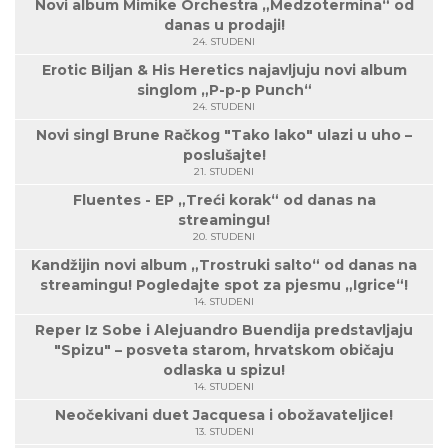
Novi album Mimike Orchestra „Medzotermina“ od
danas u prodaji!
24. STUDENI
Erotic Biljan & His Heretics najavljuju novi album
singlom „P-p-p Punch“
24. STUDENI
Novi singl Brune Račkog "Tako lako" ulazi u uho –
poslušajte!
21. STUDENI
Fluentes - EP „Treći korak“ od danas na
streamingu!
20. STUDENI
Kandžijin novi album „Trostruki salto“ od danas na
streamingu! Pogledajte spot za pjesmu „Igrice“!
14. STUDENI
Reper Iz Sobe i Alejuandro Buendija predstavljaju
"Spizu" – posveta starom, hrvatskom običaju
odlaska u spizu!
14. STUDENI
Neočekivani duet Jacquesa i obožavateljice!
13. STUDENI