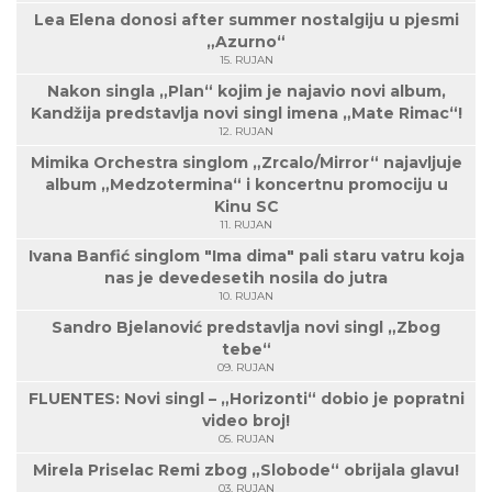
Lea Elena donosi after summer nostalgiju u pjesmi
„Azurno“
15. RUJAN
Nakon singla „Plan“ kojim je najavio novi album,
Kandžija predstavlja novi singl imena „Mate Rimac“!
12. RUJAN
Mimika Orchestra singlom „Zrcalo/Mirror“ najavljuje
album „Medzotermina“ i koncertnu promociju u
Kinu SC
11. RUJAN
Ivana Banfić singlom "Ima dima" pali staru vatru koja
nas je devedesetih nosila do jutra
10. RUJAN
Sandro Bjelanović predstavlja novi singl „Zbog
tebe“
09. RUJAN
FLUENTES: Novi singl – „Horizonti“ dobio je popratni
video broj!
05. RUJAN
Mirela Priselac Remi zbog „Slobode“ obrijala glavu!
03. RUJAN