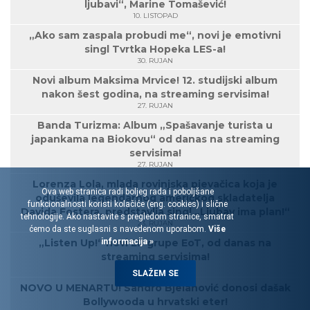
ljubavi“, Marine Tomašević!
10. LISTOPAD
„Ako sam zaspala probudi me“, novi je emotivni
singl Tvrtka Hopeka LES-a!
30. RUJAN
Novi album Maksima Mrvice! 12. studijski album
nakon šest godina, na streaming servisima!
27. RUJAN
Banda Turizma: Album „Spašavanje turista u
japankama na Biokovu“ od danas na streaming
servisima!
27. RUJAN
Lorenza Lola, mlada rovinjska pjevačica koja je
Ova web stranica radi boljeg rada i poboljšane
oduševila legendarnog američkog skladatelja
funkcionalnosti koristi kolačiće (eng. cookies) i slične
Davida Fostera, predstavlja singl „Ljubav ima plan!“
tehnologije. Ako nastavite s pregledom stranice, smatrat
23. RUJAN
ćemo da ste suglasni s navedenom uporabom.
Više
informacija »
„Listen Up!“ novi EP grupe EoT, od danas na
streaming servisima!
20. RUJAN
SLAŽEM SE
NOVO U MENARTU! Sandro Bjelanović donosi dašak
Bollywooda u hrvatski eter!