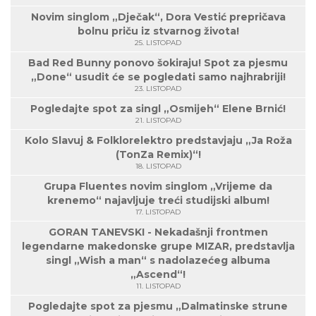
Novim singlom „Dječak“, Dora Vestić prepričava
bolnu priču iz stvarnog života!
25. LISTOPAD
Bad Red Bunny ponovo šokiraju! Spot za pjesmu
„Done“ usudit će se pogledati samo najhrabriji!
23. LISTOPAD
Pogledajte spot za singl „Osmijeh“ Elene Brnić!
21. LISTOPAD
Kolo Slavuj & Folklorelektro predstavjaju „Ja Roža
(TonZa Remix)“!
18. LISTOPAD
Grupa Fluentes novim singlom „Vrijeme da
krenemo“ najavljuje treći studijski album!
17. LISTOPAD
GORAN TANEVSKI - Nekadašnji frontmen
legendarne makedonske grupe MIZAR, predstavlja
singl „Wish a man“ s nadolazećeg albuma
„Ascend“!
11. LISTOPAD
Pogledajte spot za pjesmu „Dalmatinske strune