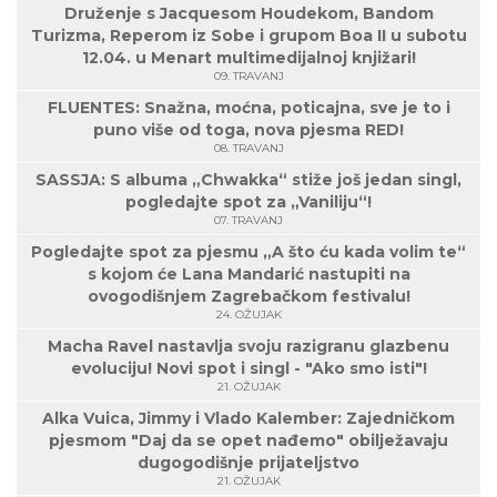
Druženje s Jacquesom Houdekom, Bandom
Turizma, Reperom iz Sobe i grupom Boa II u subotu
12.04. u Menart multimedijalnoj knjižari!
09. TRAVANJ
FLUENTES: Snažna, moćna, poticajna, sve je to i
puno više od toga, nova pjesma RED!
08. TRAVANJ
SASSJA: S albuma „Chwakka“ stiže još jedan singl,
pogledajte spot za „Vaniliju“!
07. TRAVANJ
Pogledajte spot za pjesmu „A što ću kada volim te“
s kojom će Lana Mandarić nastupiti na
ovogodišnjem Zagrebačkom festivalu!
24. OŽUJAK
Macha Ravel nastavlja svoju razigranu glazbenu
evoluciju! Novi spot i singl - "Ako smo isti"!
21. OŽUJAK
Alka Vuica, Jimmy i Vlado Kalember: Zajedničkom
pjesmom "Daj da se opet nađemo" obilježavaju
dugogodišnje prijateljstvo
21. OŽUJAK