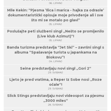
06. LIPANJ
Mile Kekin: “Pjesma ’Ilica i marica - hajka za odrasle’
dokumentaristički opisuje moje privođenje ali i sve
što mi se motalo po glavi”
05. LIPANJ
Poslušajte peti službeni singl „Nešto se promijenilo
(Live klub Azimut)“!
05. LIPANJ
Banda turizma predstavlja “Jet Ski” – završni singl s
albuma “Spašavanje turista u japankama na
Biokovu”!
04. LIPANJ
Seine predstavljaju novi singl „Gori 2“
29. SVIBANJ
Ljeto je pred vratima, a Reper Iz Sobe nosi „Roze
očale“!
29. SVIBANJ
Slick Stings predstavljaju novi videospot za pjesmu
„3000 miles“
28. SVIBANJ