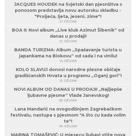
JACQUES HOUDEK na Svjetski dan pjesništva s
ponosom predstavlja novu autorsku skladbu -
"Proljeća, ljeta, jeseni, zime"!
21. OŽUJAK
BOA II: Novi album „Live klub Azimut Šibenik“ od
danas u prodaji!
21. OŽUJAK
BANDA TURIZMA: Album „Spašavanje turista u
japankama na Biokovu“ od sada i na vinilu!
14. OŽUJAK
KOLO SLAVUJ donosi narodne plesne običaje
gradišćanskih Hrvata u programu „Oganj gori“!
12. OŽUJAK
NOVI ALBUM OD DANAS U PRODAJI! „Najljepše
ljubavne pjesme“ Vlade Janevskog!
05. OŽUJAK
Lana Mandarić na ovogodišnjem Zagrebačkom
festivalu, nastupa s pjesmom "A što ću kada volim
te"!
04. OŽUJAK
MARINA TOMAŠEVIĆ: U mjesecu ljubavi stiže nova