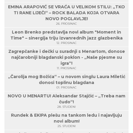
EMINA ARAPOVIĆ SE VRAĆA U VELIKOM STILU: „TKO
TI RANE LIJEČI“ – ROCK BALADA KOJA OTVARA
NOVO POGLAVLJE!
26. PROSINAC
Leon Brenko predstavlja novi album "Moment in
Time" – sinergija triju izvanrednih jazz glazbenika
12. PROSINAC
Zagrepčanke i dečki u suradnji s Menartom, donose
najčarobniji blagdanski poklon - „Naše pjesme su
igra“!
11. PROSINAC
„Čarolija mog Božića“ – u novom singlu Laura Miletić
donosi toplinu blagdana
01. PROSINAC
NOVO U MENARTU! Aleksandar Stajčić – „Treba nam
čudo“!
28. STUDENI
Rundek & EKIPA plešu na tankom ledu i najavljuju
novi album!
25. STUDENI