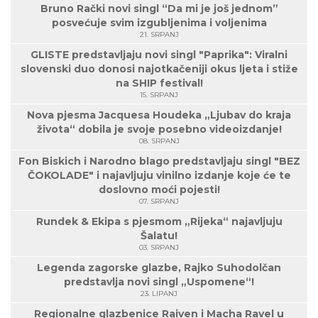
Bruno Rački novi singl “Da mi je još jednom”
posvećuje svim izgubljenima i voljenima
21. SRPANJ
GLISTE predstavljaju novi singl "Paprika": Viralni
slovenski duo donosi najotkačeniji okus ljeta i stiže
na SHIP festival!
15. SRPANJ
Nova pjesma Jacquesa Houdeka „Ljubav do kraja
života“ dobila je svoje posebno videoizdanje!
08. SRPANJ
Fon Biskich i Narodno blago predstavljaju singl "BEZ
ČOKOLADE" i najavljuju vinilno izdanje koje će te
doslovno moći pojesti!
07. SRPANJ
Rundek & Ekipa s pjesmom „Rijeka“ najavljuju
Šalatu!
03. SRPANJ
Legenda zagorske glazbe, Rajko Suhodolčan
predstavlja novi singl „Uspomene“!
23. LIPANJ
Regionalne glazbenice Raiven i Macha Ravel u