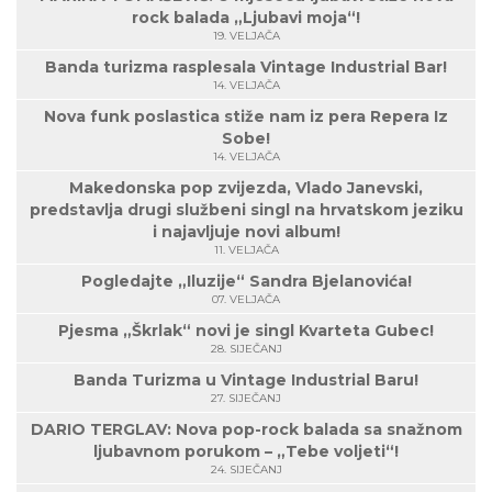
rock balada „Ljubavi moja“!
19. VELJAČA
Banda turizma rasplesala Vintage Industrial Bar!
14. VELJAČA
Nova funk poslastica stiže nam iz pera Repera Iz
Sobe!
14. VELJAČA
Makedonska pop zvijezda, Vlado Janevski,
predstavlja drugi službeni singl na hrvatskom jeziku
i najavljuje novi album!
11. VELJAČA
Pogledajte „Iluzije“ Sandra Bjelanovića!
07. VELJAČA
Pjesma „Škrlak“ novi je singl Kvarteta Gubec!
28. SIJEČANJ
Banda Turizma u Vintage Industrial Baru!
27. SIJEČANJ
DARIO TERGLAV: Nova pop-rock balada sa snažnom
ljubavnom porukom – „Tebe voljeti“!
24. SIJEČANJ