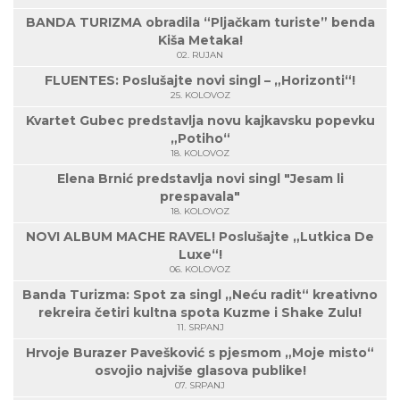
BANDA TURIZMA obradila “Pljačkam turiste” benda
Kiša Metaka!
02. RUJAN
FLUENTES: Poslušajte novi singl – „Horizonti“!
25. KOLOVOZ
Kvartet Gubec predstavlja novu kajkavsku popevku
„Potiho“
18. KOLOVOZ
Elena Brnić predstavlja novi singl "Jesam li
prespavala"
18. KOLOVOZ
NOVI ALBUM MACHE RAVEL! Poslušajte „Lutkica De
Luxe“!
06. KOLOVOZ
Banda Turizma: Spot za singl „Neću radit“ kreativno
rekreira četiri kultna spota Kuzme i Shake Zulu!
11. SRPANJ
Hrvoje Burazer Pavešković s pjesmom „Moje misto“
osvojio najviše glasova publike!
07. SRPANJ