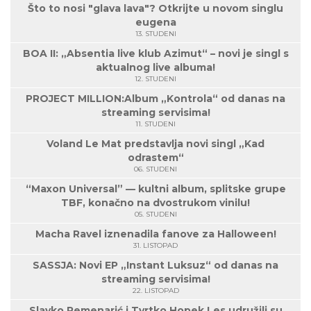
Što to nosi "glava lava"? Otkrijte u novom singlu
eugena
13. STUDENI
BOA II: „Absentia live klub Azimut“ – novi je singl s
aktualnog live albuma!
12. STUDENI
PROJECT MILLION:Album „Kontrola“ od danas na
streaming servisima!
11. STUDENI
Voland Le Mat predstavlja novi singl „Kad
odrastem“
06. STUDENI
“Maxon Universal” — kultni album, splitske grupe
TBF, konačno na dvostrukom vinilu!
05. STUDENI
Macha Ravel iznenadila fanove za Halloween!
31. LISTOPAD
SASSJA: Novi EP „Instant Luksuz“ od danas na
streaming servisima!
22. LISTOPAD
Slavko Remenarić i Tvrtko Hopek Les udružili su