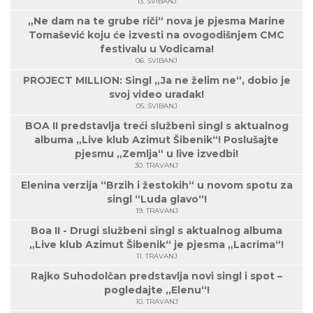
13. SVIBANJ
„Ne dam na te grube riči“ nova je pjesma Marine
Tomašević koju će izvesti na ovogodišnjem CMC
festivalu u Vodicama!
06. SVIBANJ
PROJECT MILLION: Singl „Ja ne želim ne“, dobio je
svoj video uradak!
05. SVIBANJ
BOA II predstavlja treći službeni singl s aktualnog
albuma „Live klub Azimut Šibenik“! Poslušajte
pjesmu „Zemlja“ u live izvedbi!
30. TRAVANJ
Elenina verzija “Brzih i žestokih“ u novom spotu za
singl “Luda glavo“!
19. TRAVANJ
Boa II - Drugi službeni singl s aktualnog albuma
„Live klub Azimut Šibenik“ je pjesma „Lacrima“!
11. TRAVANJ
Rajko Suhodolčan predstavlja novi singl i spot –
pogledajte „Elenu“!
10. TRAVANJ