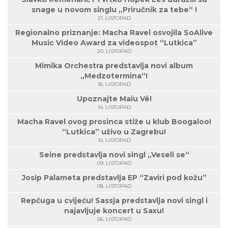
snage u novom singlu „Priručnik za tebe“ !
21. LISTOPAD
Regionalno priznanje: Macha Ravel osvojila SoAlive
Music Video Award za videospot “Lutkica”
20. LISTOPAD
Mimika Orchestra predstavlja novi album
„Medzotermina“!
16. LISTOPAD
Upoznajte Maiu Vë!
14. LISTOPAD
Macha Ravel ovog prosinca stiže u klub Boogaloo!
“Lutkica” uživo u Zagrebu!
10. LISTOPAD
Seine predstavlja novi singl „Veseli se“
09. LISTOPAD
Josip Palameta predstavlja EP “Zaviri pod kožu”
08. LISTOPAD
Repčuga u cvijeću! Sassja predstavlja novi singl i
najavljuje koncert u Saxu!
06. LISTOPAD