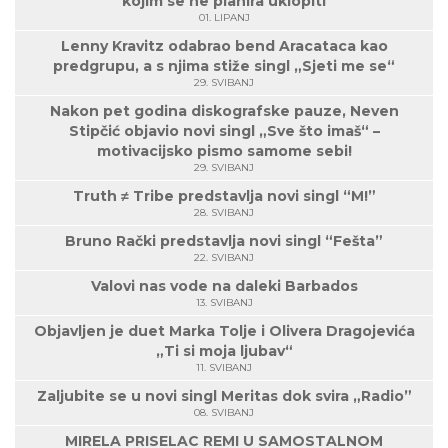
kojim se ne planira uklopiti
01. LIPANJ
Lenny Kravitz odabrao bend Aracataca kao
predgrupu, a s njima stiže singl „Sjeti me se“
29. SVIBANJ
Nakon pet godina diskografske pauze, Neven
Stipčić objavio novi singl „Sve što imaš“ –
motivacijsko pismo samome sebi!
29. SVIBANJ
Truth ≠ Tribe predstavlja novi singl “M!”
28. SVIBANJ
Bruno Rački predstavlja novi singl “Fešta”
22. SVIBANJ
Valovi nas vode na daleki Barbados
13. SVIBANJ
Objavljen je duet Marka Tolje i Olivera Dragojevića
„Ti si moja ljubav“
11. SVIBANJ
Zaljubite se u novi singl Meritas dok svira „Radio”
08. SVIBANJ
MIRELA PRISELAC REMI U SAMOSTALNOM