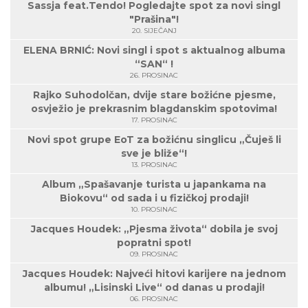
Sassja feat.Tendo! Pogledajte spot za novi singl
"Prašina"!
20. SIJEČANJ
ELENA BRNIĆ: Novi singl i spot s aktualnog albuma
“SAN“ !
26. PROSINAC
Rajko Suhodolčan, dvije stare božićne pjesme,
osvježio je prekrasnim blagdanskim spotovima!
17. PROSINAC
Novi spot grupe EoT za božićnu singlicu „Čuješ li
sve je bliže“!
13. PROSINAC
Album „Spašavanje turista u japankama na
Biokovu“ od sada i u fizičkoj prodaji!
10. PROSINAC
Jacques Houdek: „Pjesma života“ dobila je svoj
popratni spot!
09. PROSINAC
Jacques Houdek: Najveći hitovi karijere na jednom
albumu! „Lisinski Live“ od danas u prodaji!
06. PROSINAC