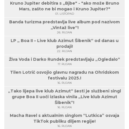
Kruno Jupiter debitira s „Bjbe" - "ako može Bruno
Mars, zašto ne bi mogao i Kruno Jupiter?"
01. LISTOPAD
Banda turizma predstavlja live album pod nazivom
„Vintaž live“!
26. RUJAN
LP „ Boa II – Live klub Azimut Šibenik“ od danas u
prodaji!
22. RUJAN
Živa Voda i Darko Rundek predstavljaju „Ogledalo“
17. RUJAN
Tilen Lotrič osvojio glavnu nagradu na Ohridskom
festivalu 2025.!
16. RUJAN
„Tako lijepa live klub Azimut“ šesti je službeni singl
grupe Boa II uoči izlaska vinila „Live klub Azimut
Šibenik“!
16. RUJAN
Macha Ravel s aktualnim singlom “Lutkica” osvaja
TikTok publiku diljem regije!
16. RUJAN