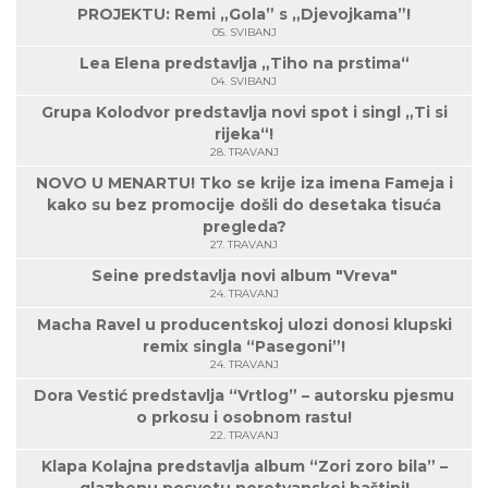
PROJEKTU: Remi „Gola” s „Djevojkama”!
05. SVIBANJ
Lea Elena predstavlja „Tiho na prstima“
04. SVIBANJ
Grupa Kolodvor predstavlja novi spot i singl „Ti si
rijeka“!
28. TRAVANJ
NOVO U MENARTU! Tko se krije iza imena Fameja i
kako su bez promocije došli do desetaka tisuća
pregleda?
27. TRAVANJ
Seine predstavlja novi album "Vreva"
24. TRAVANJ
Macha Ravel u producentskoj ulozi donosi klupski
remix singla “Pasegoni”!
24. TRAVANJ
Dora Vestić predstavlja “Vrtlog” – autorsku pjesmu
o prkosu i osobnom rastu!
22. TRAVANJ
Klapa Kolajna predstavlja album “Zori zoro bila” –