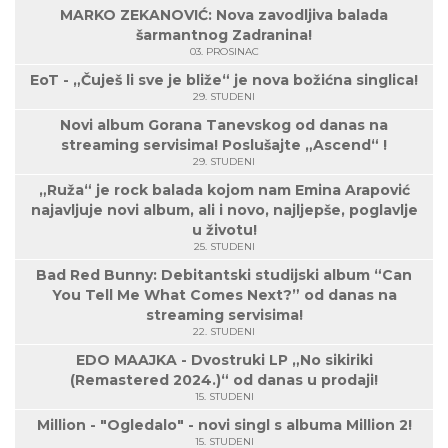
MARKO ZEKANOVIĆ: Nova zavodljiva balada
šarmantnog Zadranina!
03. PROSINAC
EoT - „Čuješ li sve je bliže“ je nova božićna singlica!
29. STUDENI
Novi album Gorana Tanevskog od danas na
streaming servisima! Poslušajte „Ascend“ !
29. STUDENI
„Ruža“ je rock balada kojom nam Emina Arapović
najavljuje novi album, ali i novo, najljepše, poglavlje
u životu!
25. STUDENI
Bad Red Bunny: Debitantski studijski album “Can
You Tell Me What Comes Next?” od danas na
streaming servisima!
22. STUDENI
EDO MAAJKA - Dvostruki LP „No sikiriki
(Remastered 2024.)“ od danas u prodaji!
15. STUDENI
Million - "Ogledalo" - novi singl s albuma Million 2!
15. STUDENI