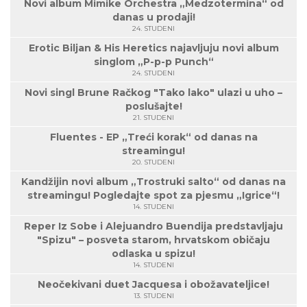
Novi album Mimike Orchestra „Medzotermina“ od
danas u prodaji!
24. STUDENI
Erotic Biljan & His Heretics najavljuju novi album
singlom „P-p-p Punch“
24. STUDENI
Novi singl Brune Račkog "Tako lako" ulazi u uho –
poslušajte!
21. STUDENI
Fluentes - EP „Treći korak“ od danas na
streamingu!
20. STUDENI
Kandžijin novi album „Trostruki salto“ od danas na
streamingu! Pogledajte spot za pjesmu „Igrice“!
14. STUDENI
Reper Iz Sobe i Alejuandro Buendija predstavljaju
"Spizu" – posveta starom, hrvatskom običaju
odlaska u spizu!
14. STUDENI
Neočekivani duet Jacquesa i obožavateljice!
13. STUDENI