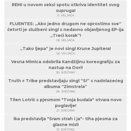
REMI u novom seksi spotu otkriva identitet svog
supruga!
11. VELJAČA
FLUENTES: „Ako jedno drugom ne oprostimo sve“
četvrti je službeni singl s nedavno objavljenog EP-ija
„Treći korak“!
05. VELJAČA
„Tako ljepa“ je novi singl Krune Jupitera!
02. VELJAČA
Vesna Mimica odobrila Kandžijinu koreografiju za
nastup na Dori!
30. SIJEČANJ
Truth ≠ Tribe predstavljaju singl “S!” s nadolazećeg
albuma “Zimstrela”
26. SIJEČANJ
Tilen Lotrič s pjesmom "Tvoja budala" otvara novo
poglavlje!
21. SIJEČANJ
Ika predstavlja "Sram strah i ja"- tiha pjesma za
glasne misli
13. SIJEČANJ