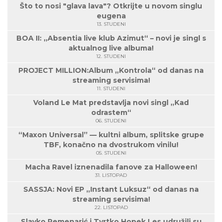
Što to nosi "glava lava"? Otkrijte u novom singlu
eugena
13. STUDENI
BOA II: „Absentia live klub Azimut“ – novi je singl s
aktualnog live albuma!
12. STUDENI
PROJECT MILLION:Album „Kontrola“ od danas na
streaming servisima!
11. STUDENI
Voland Le Mat predstavlja novi singl „Kad
odrastem“
06. STUDENI
“Maxon Universal” — kultni album, splitske grupe
TBF, konačno na dvostrukom vinilu!
05. STUDENI
Macha Ravel iznenadila fanove za Halloween!
31. LISTOPAD
SASSJA: Novi EP „Instant Luksuz“ od danas na
streaming servisima!
22. LISTOPAD
Slavko Remenarić i Tvrtko Hopek Les udružili su