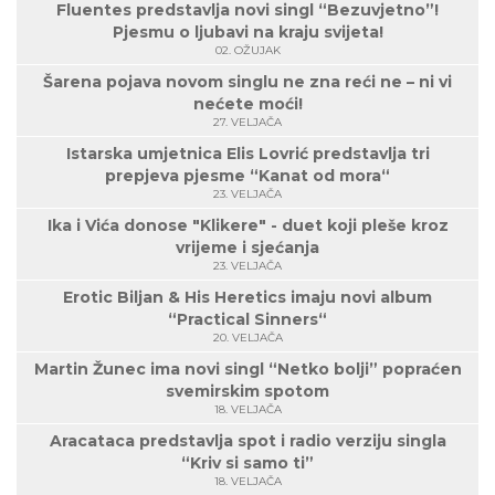
Fluentes predstavlja novi singl “Bezuvjetno”!
Pjesmu o ljubavi na kraju svijeta!
02. OŽUJAK
Šarena pojava novom singlu ne zna reći ne – ni vi
nećete moći!
27. VELJAČA
Istarska umjetnica Elis Lovrić predstavlja tri
prepjeva pjesme “Kanat od mora“
23. VELJAČA
Ika i Vića donose "Klikere" - duet koji pleše kroz
vrijeme i sjećanja
23. VELJAČA
Erotic Biljan & His Heretics imaju novi album
“Practical Sinners“
20. VELJAČA
Martin Žunec ima novi singl “Netko bolji” popraćen
svemirskim spotom
18. VELJAČA
Aracataca predstavlja spot i radio verziju singla
“Kriv si samo ti”
18. VELJAČA