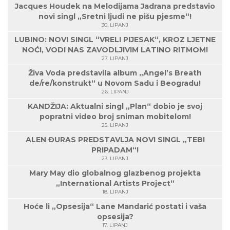
Jacques Houdek na Melodijama Jadrana predstavio
novi singl „Sretni ljudi ne pišu pjesme“!
30. LIPANJ
LUBINO: NOVI SINGL “VRELI PIJESAK“, KROZ LJETNE
NOĆI, VODI NAS ZAVODLJIVIM LATINO RITMOM!
27. LIPANJ
Živa Voda predstavila album „Angel’s Breath
de/re/konstrukt“ u Novom Sadu i Beogradu!
26. LIPANJ
KANDŽIJA: Aktualni singl „Plan“ dobio je svoj
popratni video broj sniman mobitelom!
25. LIPANJ
ALEN ĐURAS PREDSTAVLJA NOVI SINGL „TEBI
PRIPADAM“!
23. LIPANJ
Mary May dio globalnog glazbenog projekta
„International Artists Project“
18. LIPANJ
Hoće li „Opsesija“ Lane Mandarić postati i vaša
opsesija?
17. LIPANJ