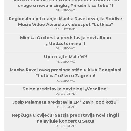
snage u novom singlu „Priručnik za tebe“ !
21. LISTOPAD
Regionalno priznanje: Macha Ravel osvojila SoAlive
Music Video Award za videospot “Lutkica”
20. LISTOPAD
Mimika Orchestra predstavlja novi album
„Medzotermina“!
16. LISTOPAD
Upoznajte Maiu Vë!
14. LISTOPAD
Macha Ravel ovog prosinca stiže u klub Boogaloo!
“Lutkica” uživo u Zagrebu!
10. LISTOPAD
Seine predstavlja novi singl „Veseli se“
09. LISTOPAD
Josip Palameta predstavlja EP “Zaviri pod kožu”
08. LISTOPAD
Repčuga u cvijeću! Sassja predstavlja novi singl i
najavljuje koncert u Saxu!
06. LISTOPAD