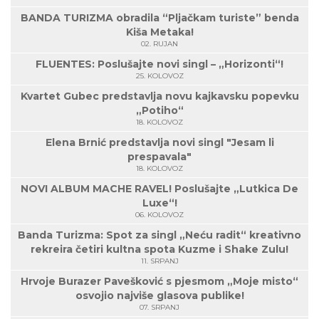
BANDA TURIZMA obradila “Pljačkam turiste” benda
Kiša Metaka!
02. RUJAN
FLUENTES: Poslušajte novi singl – „Horizonti“!
25. KOLOVOZ
Kvartet Gubec predstavlja novu kajkavsku popevku
„Potiho“
18. KOLOVOZ
Elena Brnić predstavlja novi singl "Jesam li
prespavala"
18. KOLOVOZ
NOVI ALBUM MACHE RAVEL! Poslušajte „Lutkica De
Luxe“!
06. KOLOVOZ
Banda Turizma: Spot za singl „Neću radit“ kreativno
rekreira četiri kultna spota Kuzme i Shake Zulu!
11. SRPANJ
Hrvoje Burazer Pavešković s pjesmom „Moje misto“
osvojio najviše glasova publike!
07. SRPANJ