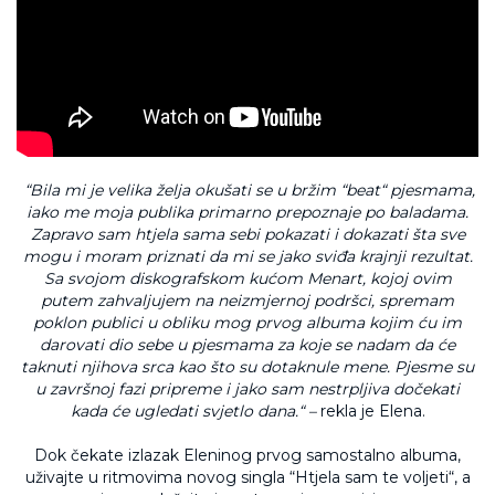
“Bila mi je velika želja okušati se u bržim “beat“ pjesmama,
iako me moja publika primarno prepoznaje po baladama.
Zapravo sam htjela sama sebi pokazati i dokazati šta sve
mogu i moram priznati da mi se jako sviđa krajnji rezultat.
Sa svojom diskografskom kućom Menart, kojoj ovim
putem zahvaljujem na neizmjernoj podršci, spremam
poklon publici u obliku mog prvog albuma kojim ću im
darovati dio sebe u pjesmama za koje se nadam da će
taknuti njihova srca kao što su dotaknule mene. Pjesme su
u završnoj fazi pripreme i jako sam nestrpljiva dočekati
kada će ugledati svjetlo dana.“ –
rekla je Elena.
Dok čekate izlazak Eleninog prvog samostalno albuma,
uživajte u ritmovima novog singla “Htjela sam te voljeti“, a