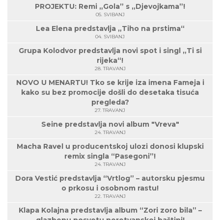
PROJEKTU: Remi „Gola” s „Djevojkama”!
05. SVIBANJ
Lea Elena predstavlja „Tiho na prstima“
04. SVIBANJ
Grupa Kolodvor predstavlja novi spot i singl „Ti si
rijeka“!
28. TRAVANJ
NOVO U MENARTU! Tko se krije iza imena Fameja i
kako su bez promocije došli do desetaka tisuća
pregleda?
27. TRAVANJ
Seine predstavlja novi album "Vreva"
24. TRAVANJ
Macha Ravel u producentskoj ulozi donosi klupski
remix singla “Pasegoni”!
24. TRAVANJ
Dora Vestić predstavlja “Vrtlog” – autorsku pjesmu
o prkosu i osobnom rastu!
22. TRAVANJ
Klapa Kolajna predstavlja album “Zori zoro bila” –