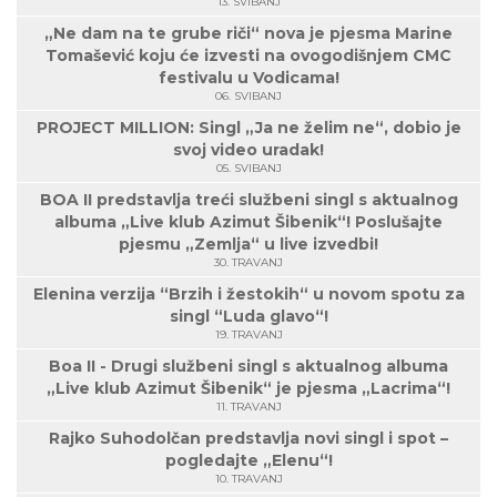
13. SVIBANJ
„Ne dam na te grube riči“ nova je pjesma Marine
Tomašević koju će izvesti na ovogodišnjem CMC
festivalu u Vodicama!
06. SVIBANJ
PROJECT MILLION: Singl „Ja ne želim ne“, dobio je
svoj video uradak!
05. SVIBANJ
BOA II predstavlja treći službeni singl s aktualnog
albuma „Live klub Azimut Šibenik“! Poslušajte
pjesmu „Zemlja“ u live izvedbi!
30. TRAVANJ
Elenina verzija “Brzih i žestokih“ u novom spotu za
singl “Luda glavo“!
19. TRAVANJ
Boa II - Drugi službeni singl s aktualnog albuma
„Live klub Azimut Šibenik“ je pjesma „Lacrima“!
11. TRAVANJ
Rajko Suhodolčan predstavlja novi singl i spot –
pogledajte „Elenu“!
10. TRAVANJ