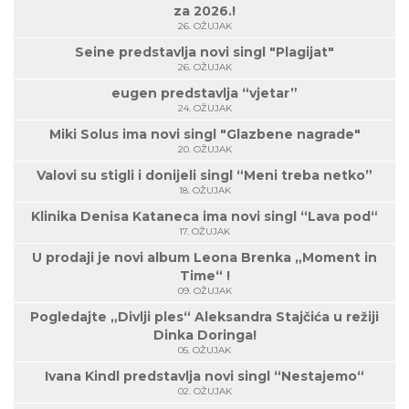
za 2026.!
26. OŽUJAK
Seine predstavlja novi singl "Plagijat"
26. OŽUJAK
eugen predstavlja “vjetar”
24. OŽUJAK
Miki Solus ima novi singl "Glazbene nagrade"
20. OŽUJAK
Valovi su stigli i donijeli singl “Meni treba netko”
18. OŽUJAK
Klinika Denisa Kataneca ima novi singl “Lava pod“
17. OŽUJAK
U prodaji je novi album Leona Brenka „Moment in
Time“ !
09. OŽUJAK
Pogledajte „Divlji ples“ Aleksandra Stajčića u režiji
Dinka Doringa!
05. OŽUJAK
Ivana Kindl predstavlja novi singl “Nestajemo“
02. OŽUJAK