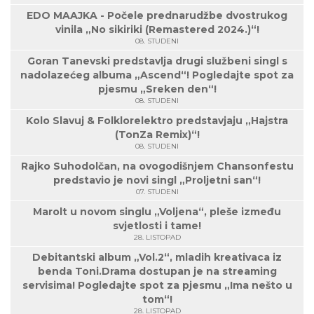
EDO MAAJKA - Počele prednarudžbe dvostrukog
vinila „No sikiriki (Remastered 2024.)“!
08. STUDENI
Goran Tanevski predstavlja drugi službeni singl s
nadolazećeg albuma „Ascend“! Pogledajte spot za
pjesmu „Sreken den“!
08. STUDENI
Kolo Slavuj & Folklorelektro predstavjaju „Hajstra
(TonZa Remix)“!
08. STUDENI
Rajko Suhodolčan, na ovogodišnjem Chansonfestu
predstavio je novi singl „Proljetni san“!
07. STUDENI
Marolt u novom singlu „Voljena“, pleše između
svjetlosti i tame!
28. LISTOPAD
Debitantski album „Vol.2“, mladih kreativaca iz
benda Toni.Drama dostupan je na streaming
servisima! Pogledajte spot za pjesmu „Ima nešto u
tom“!
28. LISTOPAD