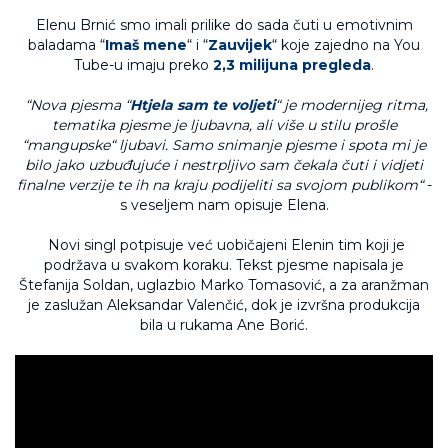
Elenu Brnić smo imali prilike do sada čuti u emotivnim
baladama “
Imaš mene
“ i “
Zauvijek
“ koje zajedno na You
Tube-u imaju preko
2,3 milijuna pregleda
.
“Nova pjesma “
Htjela sam te voljeti
“ je modernijeg ritma,
tematika pjesme je ljubavna, ali više u stilu prošle
“mangupske“ ljubavi. Samo snimanje pjesme i spota mi je
bilo jako uzbuđujuće i nestrpljivo sam čekala čuti i vidjeti
finalne verzije te ih na kraju podijeliti sa svojom publikom“
-
s veseljem nam opisuje Elena.
Novi singl potpisuje već uobičajeni Elenin tim koji je
podržava u svakom koraku. Tekst pjesme napisala je
Štefanija Soldan, uglazbio Marko Tomasović, a za aranžman
je zaslužan Aleksandar Valenčić, dok je izvršna produkcija
bila u rukama Ane Borić.