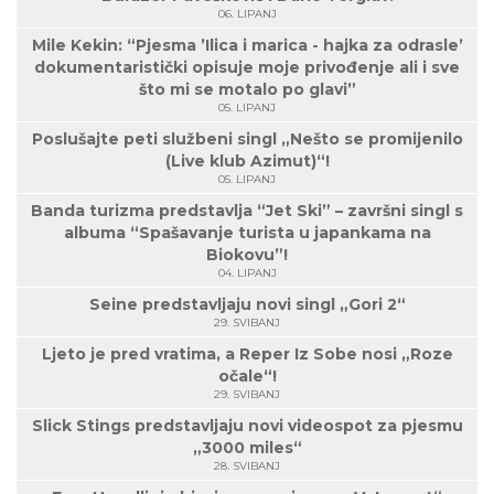
06. LIPANJ
Mile Kekin: “Pjesma ’Ilica i marica - hajka za odrasle’
dokumentaristički opisuje moje privođenje ali i sve
što mi se motalo po glavi”
05. LIPANJ
Poslušajte peti službeni singl „Nešto se promijenilo
(Live klub Azimut)“!
05. LIPANJ
Banda turizma predstavlja “Jet Ski” – završni singl s
albuma “Spašavanje turista u japankama na
Biokovu”!
04. LIPANJ
Seine predstavljaju novi singl „Gori 2“
29. SVIBANJ
Ljeto je pred vratima, a Reper Iz Sobe nosi „Roze
očale“!
29. SVIBANJ
Slick Stings predstavljaju novi videospot za pjesmu
„3000 miles“
28. SVIBANJ