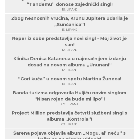
“Tandemu” donose zajednički singl!
16. LIPANJ
Zbog nesnosnih vrućina, Krunu Jupitera udarila je
„Sunčanica“!
15. LIPANJ
Reper iz sobe predstavlja novi singl - Moj život je
san!
12. LIPANJ
Klinika Denisa Kataneca u najmračnijem izdanju
dosad na novom albumu „Ununani“
12. LIPANJ
“Gori kuća” u novom spotu Martina Žuneca!
10. LIPANJ
Banda turizma odgovorila Huljiću novim singlom
“Nisan rojen da bude mi lipo”!
09. LIPANJ
Project Million predstavlja četvrti službeni singl s
albuma „Kontrola“!
03. LIPANJ
Šarena pojava objavila album „Mogu, al’ neću“ s