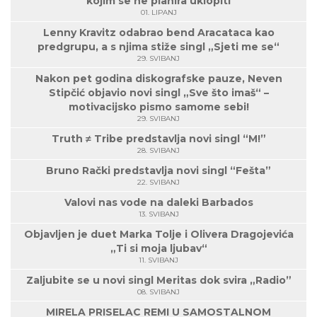
kojim se ne planira uklopiti
01. LIPANJ
Lenny Kravitz odabrao bend Aracataca kao
predgrupu, a s njima stiže singl „Sjeti me se“
29. SVIBANJ
Nakon pet godina diskografske pauze, Neven
Stipčić objavio novi singl „Sve što imaš“ –
motivacijsko pismo samome sebi!
29. SVIBANJ
Truth ≠ Tribe predstavlja novi singl “M!”
28. SVIBANJ
Bruno Rački predstavlja novi singl “Fešta”
22. SVIBANJ
Valovi nas vode na daleki Barbados
13. SVIBANJ
Objavljen je duet Marka Tolje i Olivera Dragojevića
„Ti si moja ljubav“
11. SVIBANJ
Zaljubite se u novi singl Meritas dok svira „Radio”
08. SVIBANJ
MIRELA PRISELAC REMI U SAMOSTALNOM