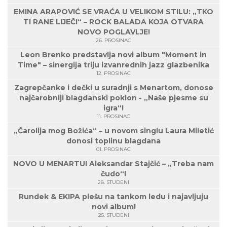
EMINA ARAPOVIĆ SE VRAĆA U VELIKOM STILU: „TKO
TI RANE LIJEČI“ – ROCK BALADA KOJA OTVARA
NOVO POGLAVLJE!
26. PROSINAC
Leon Brenko predstavlja novi album "Moment in
Time" – sinergija triju izvanrednih jazz glazbenika
12. PROSINAC
Zagrepčanke i dečki u suradnji s Menartom, donose
najčarobniji blagdanski poklon - „Naše pjesme su
igra“!
11. PROSINAC
„Čarolija mog Božića“ – u novom singlu Laura Miletić
donosi toplinu blagdana
01. PROSINAC
NOVO U MENARTU! Aleksandar Stajčić – „Treba nam
čudo“!
28. STUDENI
Rundek & EKIPA plešu na tankom ledu i najavljuju
novi album!
25. STUDENI