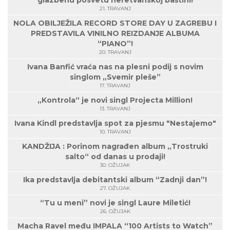
glazbenu posvetu neretvanskoj baštini!
21. TRAVANJ
NOLA OBILJEŽILA RECORD STORE DAY U ZAGREBU I
PREDSTAVILA VINILNO REIZDANJE ALBUMA
“PIANO”!
20. TRAVANJ
Ivana Banfić vraća nas na plesni podij s novim
singlom „Svemir pleše”
17. TRAVANJ
„Kontrola“ je novi singl Projecta Million!
13. TRAVANJ
Ivana Kindl predstavlja spot za pjesmu "Nestajemo"
10. TRAVANJ
KANDŽIJA : Porinom nagrađen album „Trostruki
salto“ od danas u prodaji!
30. OŽUJAK
Ika predstavlja debitantski album “Zadnji dan”!
27. OŽUJAK
“Tu u meni” novi je singl Laure Miletić!
26. OŽUJAK
Macha Ravel među IMPALA “100 Artists to Watch”