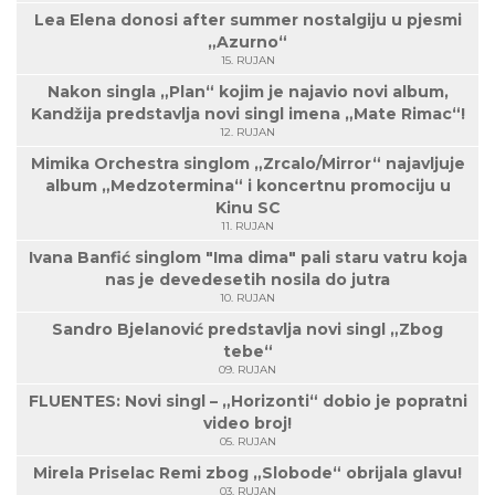
Lea Elena donosi after summer nostalgiju u pjesmi
„Azurno“
15. RUJAN
Nakon singla „Plan“ kojim je najavio novi album,
Kandžija predstavlja novi singl imena „Mate Rimac“!
12. RUJAN
Mimika Orchestra singlom „Zrcalo/Mirror“ najavljuje
album „Medzotermina“ i koncertnu promociju u
Kinu SC
11. RUJAN
Ivana Banfić singlom "Ima dima" pali staru vatru koja
nas je devedesetih nosila do jutra
10. RUJAN
Sandro Bjelanović predstavlja novi singl „Zbog
tebe“
09. RUJAN
FLUENTES: Novi singl – „Horizonti“ dobio je popratni
video broj!
05. RUJAN
Mirela Priselac Remi zbog „Slobode“ obrijala glavu!
03. RUJAN