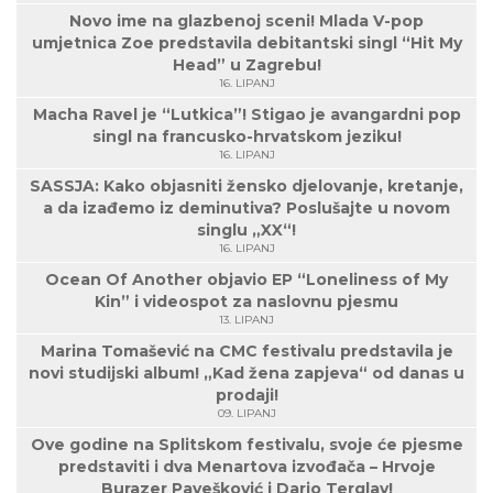
Novo ime na glazbenoj sceni! Mlada V-pop
umjetnica Zoe predstavila debitantski singl “Hit My
Head” u Zagrebu!
16. LIPANJ
Macha Ravel je “Lutkica”! Stigao je avangardni pop
singl na francusko-hrvatskom jeziku!
16. LIPANJ
SASSJA: Kako objasniti žensko djelovanje, kretanje,
a da izađemo iz deminutiva? Poslušajte u novom
singlu „XX“!
16. LIPANJ
Ocean Of Another objavio EP “Loneliness of My
Kin” i videospot za naslovnu pjesmu
13. LIPANJ
Marina Tomašević na CMC festivalu predstavila je
novi studijski album! „Kad žena zapjeva“ od danas u
prodaji!
09. LIPANJ
Ove godine na Splitskom festivalu, svoje će pjesme
predstaviti i dva Menartova izvođača – Hrvoje
Burazer Pavešković i Dario Terglav!