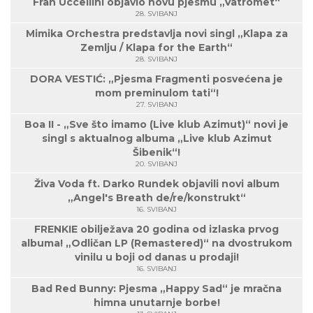
Fran Uccellini objavio novu pjesmu „Vatromet“
28. SVIBANJ
Mimika Orchestra predstavlja novi singl „Klapa za
Zemlju / Klapa for the Earth“
28. SVIBANJ
DORA VESTIĆ: „Pjesma Fragmenti posvećena je
mom preminulom tati“!
27. SVIBANJ
Boa II - „Sve što imamo (Live klub Azimut)“ novi je
singl s aktualnog albuma „Live klub Azimut
Šibenik“!
20. SVIBANJ
Živa Voda ft. Darko Rundek objavili novi album
„Angel's Breath de/re/konstrukt“
16. SVIBANJ
FRENKIE obilježava 20 godina od izlaska prvog
albuma! „Odličan LP (Remastered)“ na dvostrukom
vinilu u boji od danas u prodaji!
16. SVIBANJ
Bad Red Bunny: Pjesma „Happy Sad“ je mračna
himna unutarnje borbe!