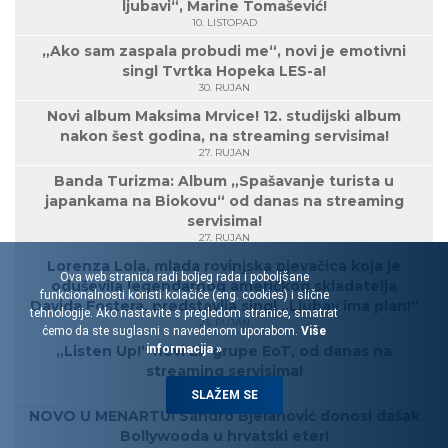
ljubavi“, Marine Tomašević!
10. LISTOPAD
„Ako sam zaspala probudi me“, novi je emotivni
singl Tvrtka Hopeka LES-a!
30. RUJAN
Novi album Maksima Mrvice! 12. studijski album
nakon šest godina, na streaming servisima!
27. RUJAN
Banda Turizma: Album „Spašavanje turista u
japankama na Biokovu“ od danas na streaming
servisima!
27. RUJAN
Lorenza Lola, mlada rovinjska pjevačica koja je
Ova web stranica radi boljeg rada i poboljšane
oduševila legendarnog američkog skladatelja
funkcionalnosti koristi kolačiće (eng. cookies) i slične
Davida Fostera, predstavlja singl „Ljubav ima plan!“
tehnologije. Ako nastavite s pregledom stranice, smatrat
23. RUJAN
ćemo da ste suglasni s navedenom uporabom.
Više
informacija »
„Listen Up!“ novi EP grupe EoT, od danas na
streaming servisima!
20. RUJAN
SLAŽEM SE
NOVO U MENARTU! Sandro Bjelanović donosi dašak
Bollywooda u hrvatski eter!