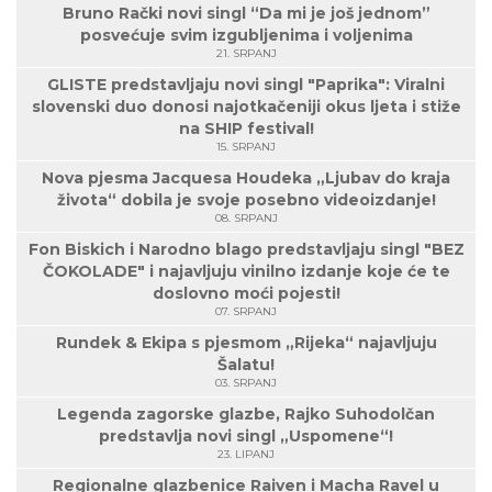
Bruno Rački novi singl “Da mi je još jednom”
posvećuje svim izgubljenima i voljenima
21. SRPANJ
GLISTE predstavljaju novi singl "Paprika": Viralni
slovenski duo donosi najotkačeniji okus ljeta i stiže
na SHIP festival!
15. SRPANJ
Nova pjesma Jacquesa Houdeka „Ljubav do kraja
života“ dobila je svoje posebno videoizdanje!
08. SRPANJ
Fon Biskich i Narodno blago predstavljaju singl "BEZ
ČOKOLADE" i najavljuju vinilno izdanje koje će te
doslovno moći pojesti!
07. SRPANJ
Rundek & Ekipa s pjesmom „Rijeka“ najavljuju
Šalatu!
03. SRPANJ
Legenda zagorske glazbe, Rajko Suhodolčan
predstavlja novi singl „Uspomene“!
23. LIPANJ
Regionalne glazbenice Raiven i Macha Ravel u