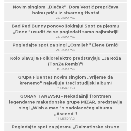
Novim singlom „Dječak“, Dora Vestić prepričava
bolnu priču iz stvarnog života!
25. LISTOPAD
Bad Red Bunny ponovo šokiraju! Spot za pjesmu
„Done“ usudit će se pogledati samo najhrabriji!
23. LISTOPAD
Pogledajte spot za singl „Osmijeh“ Elene Brnić!
21. LISTOPAD
Kolo Slavuj & Folklorelektro predstavjaju „Ja Roža
(TonZa Remix)“!
18. LISTOPAD
Grupa Fluentes novim singlom „Vrijeme da
krenemo“ najavljuje treći studijski album!
17. LISTOPAD
GORAN TANEVSKI - Nekadašnji frontmen
legendarne makedonske grupe MIZAR, predstavlja
singl „Wish a man“ s nadolazećeg albuma
„Ascend“!
11. LISTOPAD
Pogledajte spot za pjesmu „Dalmatinske strune