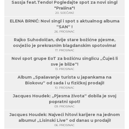
Sassja feat.Tendo! Pogledajte spot za novi singl
"Prašina"!
20. SIJEČANJ
ELENA BRNIĆ: Novi singl i spot s aktualnog albuma
“SAN“ !
26. PROSINAC
Rajko Suhodolčan, dvije stare božićne pjesme,
osvježio je prekrasnim blagdanskim spotovima!
17. PROSINAC
Novi spot grupe EoT za božićnu singlicu „Čuješ li
sve je bliže“!
13. PROSINAC
Album „Spašavanje turista u japankama na
Biokovu“ od sada i u fizičkoj prodaji!
10. PROSINAC
Jacques Houdek: „Pjesma života“ dobila je svoj
popratni spot!
09. PROSINAC
Jacques Houdek: Najveći hitovi karijere na jednom
albumu! „Lisinski Live“ od danas u prodaji!
06. PROSINAC