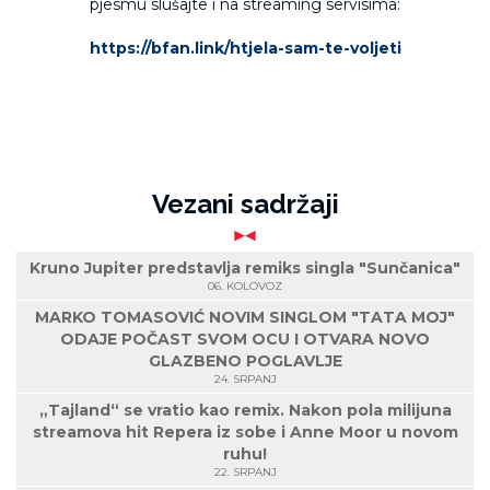
pjesmu slušajte i na streaming servisima:
https://bfan.link/htjela-sam-te-voljeti
Vezani sadržaji
Kruno Jupiter predstavlja remiks singla "Sunčanica"
06. KOLOVOZ
MARKO TOMASOVIĆ NOVIM SINGLOM "TATA MOJ"
ODAJE POČAST SVOM OCU I OTVARA NOVO
GLAZBENO POGLAVLJE
24. SRPANJ
„Tajland“ se vratio kao remix. Nakon pola milijuna
streamova hit Repera iz sobe i Anne Moor u novom
ruhu!
22. SRPANJ