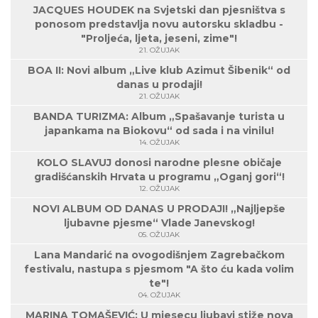
JACQUES HOUDEK na Svjetski dan pjesništva s
ponosom predstavlja novu autorsku skladbu -
"Proljeća, ljeta, jeseni, zime"!
21. OŽUJAK
BOA II: Novi album „Live klub Azimut Šibenik“ od
danas u prodaji!
21. OŽUJAK
BANDA TURIZMA: Album „Spašavanje turista u
japankama na Biokovu“ od sada i na vinilu!
14. OŽUJAK
KOLO SLAVUJ donosi narodne plesne običaje
gradišćanskih Hrvata u programu „Oganj gori“!
12. OŽUJAK
NOVI ALBUM OD DANAS U PRODAJI! „Najljepše
ljubavne pjesme“ Vlade Janevskog!
05. OŽUJAK
Lana Mandarić na ovogodišnjem Zagrebačkom
festivalu, nastupa s pjesmom "A što ću kada volim
te"!
04. OŽUJAK
MARINA TOMAŠEVIĆ: U mjesecu ljubavi stiže nova