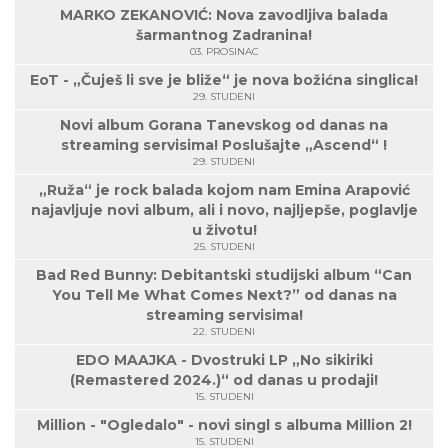
MARKO ZEKANOVIĆ: Nova zavodljiva balada
šarmantnog Zadranina!
03. PROSINAC
EoT - „Čuješ li sve je bliže“ je nova božićna singlica!
29. STUDENI
Novi album Gorana Tanevskog od danas na
streaming servisima! Poslušajte „Ascend“ !
29. STUDENI
„Ruža“ je rock balada kojom nam Emina Arapović
najavljuje novi album, ali i novo, najljepše, poglavlje
u životu!
25. STUDENI
Bad Red Bunny: Debitantski studijski album “Can
You Tell Me What Comes Next?” od danas na
streaming servisima!
22. STUDENI
EDO MAAJKA - Dvostruki LP „No sikiriki
(Remastered 2024.)“ od danas u prodaji!
15. STUDENI
Million - "Ogledalo" - novi singl s albuma Million 2!
15. STUDENI