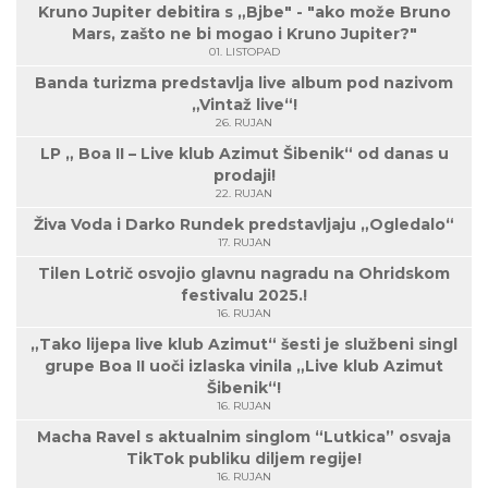
Kruno Jupiter debitira s „Bjbe" - "ako može Bruno
Mars, zašto ne bi mogao i Kruno Jupiter?"
01. LISTOPAD
Banda turizma predstavlja live album pod nazivom
„Vintaž live“!
26. RUJAN
LP „ Boa II – Live klub Azimut Šibenik“ od danas u
prodaji!
22. RUJAN
Živa Voda i Darko Rundek predstavljaju „Ogledalo“
17. RUJAN
Tilen Lotrič osvojio glavnu nagradu na Ohridskom
festivalu 2025.!
16. RUJAN
„Tako lijepa live klub Azimut“ šesti je službeni singl
grupe Boa II uoči izlaska vinila „Live klub Azimut
Šibenik“!
16. RUJAN
Macha Ravel s aktualnim singlom “Lutkica” osvaja
TikTok publiku diljem regije!
16. RUJAN