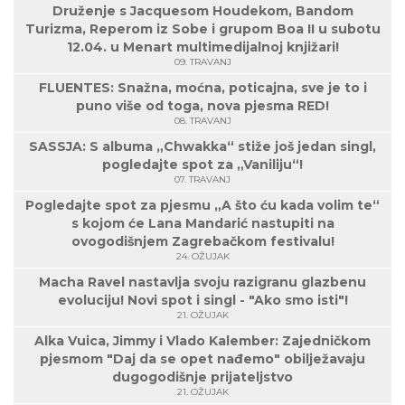
Druženje s Jacquesom Houdekom, Bandom
Turizma, Reperom iz Sobe i grupom Boa II u subotu
12.04. u Menart multimedijalnoj knjižari!
09. TRAVANJ
FLUENTES: Snažna, moćna, poticajna, sve je to i
puno više od toga, nova pjesma RED!
08. TRAVANJ
SASSJA: S albuma „Chwakka“ stiže još jedan singl,
pogledajte spot za „Vaniliju“!
07. TRAVANJ
Pogledajte spot za pjesmu „A što ću kada volim te“
s kojom će Lana Mandarić nastupiti na
ovogodišnjem Zagrebačkom festivalu!
24. OŽUJAK
Macha Ravel nastavlja svoju razigranu glazbenu
evoluciju! Novi spot i singl - "Ako smo isti"!
21. OŽUJAK
Alka Vuica, Jimmy i Vlado Kalember: Zajedničkom
pjesmom "Daj da se opet nađemo" obilježavaju
dugogodišnje prijateljstvo
21. OŽUJAK