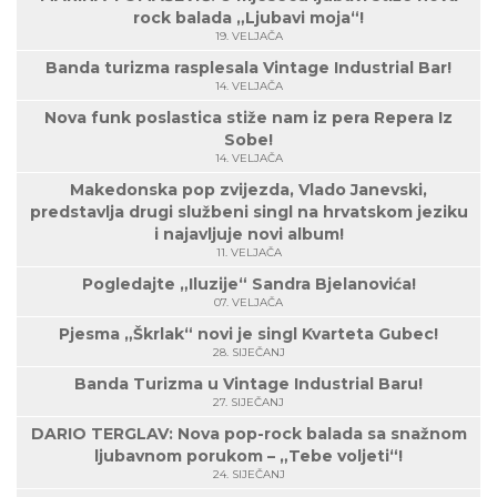
rock balada „Ljubavi moja“!
19. VELJAČA
Banda turizma rasplesala Vintage Industrial Bar!
14. VELJAČA
Nova funk poslastica stiže nam iz pera Repera Iz
Sobe!
14. VELJAČA
Makedonska pop zvijezda, Vlado Janevski,
predstavlja drugi službeni singl na hrvatskom jeziku
i najavljuje novi album!
11. VELJAČA
Pogledajte „Iluzije“ Sandra Bjelanovića!
07. VELJAČA
Pjesma „Škrlak“ novi je singl Kvarteta Gubec!
28. SIJEČANJ
Banda Turizma u Vintage Industrial Baru!
27. SIJEČANJ
DARIO TERGLAV: Nova pop-rock balada sa snažnom
ljubavnom porukom – „Tebe voljeti“!
24. SIJEČANJ