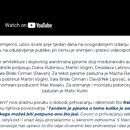
mijerno, uživo izvele prije tjedan dana na ovogodišnjem izdanju
a, na oduševljenje publike, pri čemu je snimljen i prateći videospot
 arhitekture i slojevitog aranžmana pjesme stoji međunarodni au
dnički potpisuju Diana Rubinscu, Martin Vogrin, Desislava Latinov
ara Briški Cirman (Raiven). Za tekst pjesme zaslužna je Macha Rav
 pobrinuli Martin Vogrin, Sara Briški Cirman i David Nik Lipovac, 
enomirani producent Max Kissaru. Za snimanje i montažu prateće
zaslužan je Matic Kutin.
m" nosi snažnu poruku o slobodi, prihvaćanju i iskrenosti što
Ra
ku njihova povezivanja: "
Tandem je pjesma o tome koliko je os
oga možeš biti potpuno ono što jesi.
Govori o prihvaćanju seb
, ranjivosti i snazi koju pronalazimo u iskrenim odnosima. S M
li povezuje nas upravo to što obje stvaramo bez pretvaranja i bez 