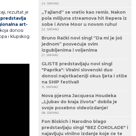
24. SRPANJ
ji, rezultat je
„Tajland“ se vratio kao remix. Nakon
predstavlja
pola milijuna streamova hit Repera iz
ionalna art-
sobe i Anne Moor u novom ruhu!
22. SRPANJ
 koja donosi
opa i klupskog
Bruno Rački novi singl “Da mi je još
jednom” posvećuje svim
izgubljenima i voljenima
21. SRPANJ
GLISTE predstavljaju novi singl
"Paprika": Viralni slovenski duo
donosi najotkačeniji okus ljeta i stiže
na SHIP festival!
15. SRPANJ
Nova pjesma Jacquesa Houdeka
„Ljubav do kraja života“ dobila je
svoje posebno videoizdanje!
08. SRPANJ
Fon Biskich i Narodno blago
predstavljaju singl "BEZ ČOKOLADE" i
najavljuju vinilno izdanje koje će te