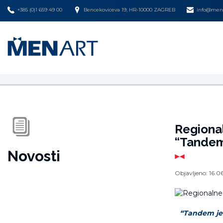
+385 (0)1 659 49 00
Bencekoviceva 19, HR-10000 ZAGREB
info@mena
Regional
“Tandemu
Novosti
Objavljeno:
16.0
“Tandem je s