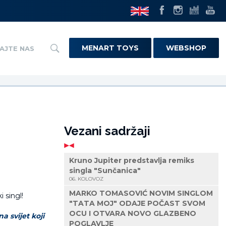
MENART TOYS
WEBSHOP
AJTE NAS
Vezani sadržaji
Kruno Jupiter predstavlja remiks
singla "Sunčanica"
06. KOLOVOZ
MARKO TOMASOVIĆ NOVIM SINGLOM
"TATA MOJ" ODAJE POČAST SVOM
OCU I OTVARA NOVO GLAZBENO
a svijet koji
POGLAVLJE