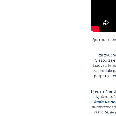
Pjesmu su pre
Iza zvučne
Glazbu zaje
Lipovac te S
za produkciju
potpisuje r
Pjesma "Tande
ključnu toč
kada uz nek
autentičnosti
različite, a