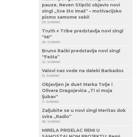
pauze, Neven Stipčić objavio novi
singl „Sve što imaš“ – motivacijsko
pismo samome sebi!
29. SVIBANJ
Truth ≠ Tribe predstavlja novi singl
“M!”
28. SVIBANJ
Bruno Rački predstavlja novi singl
“Fešta”
22. SVIBANJ
Valovi nas vode na daleki Barbados
13. SVIBANJ
Objavljen je duet Marka Tolje i
Olivera Dragojevića „Ti si moja
ljubav“
11. SVIBANJ
Zaljubite se u novi singl Meritas dok
svira „Radio”
08. SVIBANJ
MIRELA PRISELAC REMI U
SAMOSTALNOM PROJEKTU: Remi