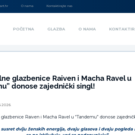
rt.hr
O nama
Kontaktirajte nas
POČETNA
GLAZBA
O NAMA
KONTAKTIR
ne glazbenice Raiven i Macha Ravel u
” donose zajednički singl!
6.2026.
usret dviju ženskih energija, dvaju glasova i dvaju pogleda n
se ne isključuju, već se nadopunjuju”.