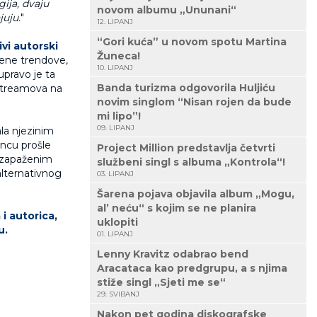
ija, dvaju
novom albumu „Ununani“
juju.
"
12. LIPANJ
“Gori kuća” u novom spotu Martina
ivi autorski
Žuneca!
mene trendove,
10. LIPANJ
 upravo je ta
Banda turizma odgovorila Huljiću
streamova na
novim singlom “Nisan rojen da bude
mi lipo”!
09. LIPANJ
la njezinim
ncu prošle
Project Million predstavlja četvrti
, zapaženim
službeni singl s albuma „Kontrola“!
lternativnog
03. LIPANJ
Šarena pojava objavila album „Mogu,
al’ neću“ s kojim se ne planira
 i autorica,
uklopiti
u.
01. LIPANJ
Lenny Kravitz odabrao bend
Aracataca kao predgrupu, a s njima
stiže singl „Sjeti me se“
29. SVIBANJ
Nakon pet godina diskografske