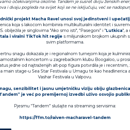
vamo očekivanjima okoline. Tandem je susret dviju ženskih energ
va i dvaju pogleda na svijet koji se ne isključuju, već se nadopun
dnički projekt Macha Ravel unosi svoj jedinstveni i upečatlj
benica koja s lakoćom kombinira multikulturalni identitet i suvre
. obilježila je singlovima "Ako smo isti", “Pasegoni” i "
Lutkica
", a
la i viralni TikTok hit regije
s milijunskom brojkom ukupnih 
svim platformama.
ertnu snagu dokazala je i regionalnom turnejom koja je kulminira
samostalnim koncertom u zagrebačkom klubu Boogaloo, u prosi
atus jedne od najtraženijih alt-pop figura potvrdila je i recentnim
a main stage-u Sea Star Festivala u Umagu te kao headlinerica a
Vashar Festivala u Valpovu.
nagu, senzibilitet i jasnu umjetničku viziju obiju glazbenica
Tandem” je već po premijernoj izvedbi uživo osvojio publik
Pjesmu “Tandem” slušajte na streaming servisima:
https://ffm.to/raiven-macharavel-tandem