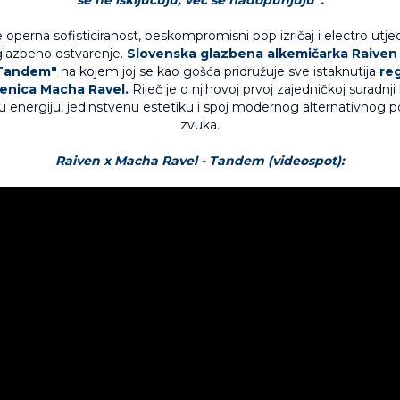
operna sofisticiranost, beskompromisni pop izričaj i electro utjeca
glazbeno ostvarenje.
Slovenska glazbena alkemičarka Raiven 
"Tandem"
na kojem joj se kao gošća pridružuje sve istaknutija
reg
enica Macha Ravel.
Riječ je o njihovoj prvoj zajedničkoj suradnji
energiju, jedinstvenu estetiku i spoj modernog alternativnog p
zvuka.
Raiven x Macha Ravel - Tandem (videospot):