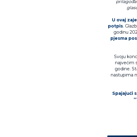
prilagođa
glaso
U ovaj zaje
potpis
. Glaz
godinu 2025
pjesma posta
Svoju konc
najvećim 
godine. St
nastupima n
Spajajući s
“