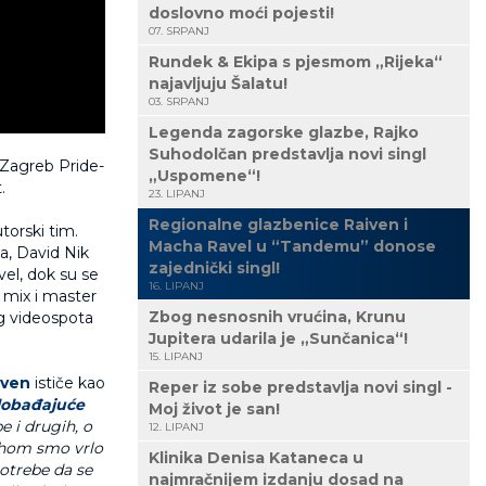
doslovno moći pojesti!
07. SRPANJ
Rundek & Ekipa s pjesmom „Rijeka“
najavljuju Šalatu!
03. SRPANJ
Legenda zagorske glazbe, Rajko
Suhodolčan predstavlja novi singl
 Zagreb Pride-
„Uspomene“!
.
23. LIPANJ
Regionalne glazbenice Raiven i
torski tim.
Macha Ravel u “Tandemu” donose
a, David Nik
zajednički singl!
el, dok su se
16. LIPANJ
a mix i master
Zbog nesnosnih vrućina, Krunu
g videospota
Jupitera udarila je „Sunčanica“!
15. LIPANJ
iven
ističe kao
Reper iz sobe predstavlja novi singl -
lobađajuće
Moj život je san!
e i drugih, o
12. LIPANJ
achom smo vrlo
Klinika Denisa Kataneca u
potrebe da se
najmračnijem izdanju dosad na