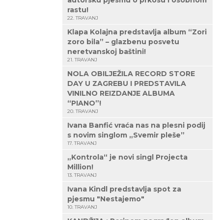
autorsku pjesmu o prkosu i osobnom
rastu!
22. TRAVANJ
Klapa Kolajna predstavlja album “Zori
zoro bila” – glazbenu posvetu
neretvanskoj baštini!
21. TRAVANJ
NOLA OBILJEŽILA RECORD STORE
DAY U ZAGREBU I PREDSTAVILA
VINILNO REIZDANJE ALBUMA
“PIANO”!
20. TRAVANJ
Ivana Banfić vraća nas na plesni podij
s novim singlom „Svemir pleše”
17. TRAVANJ
„Kontrola“ je novi singl Projecta
Million!
13. TRAVANJ
Ivana Kindl predstavlja spot za
pjesmu "Nestajemo"
10. TRAVANJ