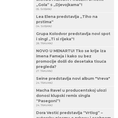
„Gola” s „Djevojkama”!
05. SVIBANJ
Lea Elena predstavlja „Tiho na
prstima“
04. SVIBANJ
Grupa Kolodvor predstavlja novi spot
i singl „Ti si rijeka“!
28. TRAVANJ
NOVO U MENARTU! Tko se krije iza
imena Fameja i kako su bez
promocije došli do desetaka tisuća
pregleda?
27. TRAVANJ
Seine predstavlja novi album "Vreva"
24. TRAVANJ
Macha Ravel u producentskoj ulozi
donosi klupski remix singla
“Pasegoni”!
24. TRAVANJ
Dora Vestić predstavlja “Vrtlog” –