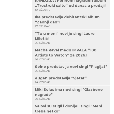
KANDŽIJA : Porinom nagrađen album
„Trostruki salto“ od danas u prodaji!
30. OŽUJAK
Ika predstavlja debitantski album
“Zadnji dan”!
27. OŽUJAK
“Tu u meni” novi je singl Laure
Miletić!
26. OŽUJAK
Macha Ravel među IMPALA “100
Artists to Watch” za 2026.!
26. OŽUJAK
Seine predstavlja novi singl "Plagijat"
26. OŽUJAK
eugen predstavlja “vjetar”
24. OŽUJAK
Miki Solus ima novi singl "Glazbene
nagrade"
20. OŽUJAK
Valovi su stigli i donijeli singl “Meni
treba netko”