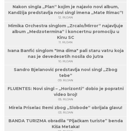
Nakon singla „Plan“ kojim je najavio novi album,
Kandžija predstavlja novi singl imena „Mate Rimac“!
12. RUJAN
Mimika Orchestra singlom „Zrcalo/Mirror“ najavljuje
album „Medzotermina“ i koncertnu promociju u
Kinu SC
11. RUJAN
Ivana Banfić singlom "Ima dima" pali staru vatru koja
nas je devedesetih nosila do jutra
10. RUJAN
Sandro Bjelanović predstavlja novi singl „Zbog
tebe“
09. RUJAN
FLUENTES: Novi singl – „Horizonti“ dobio je popratni
video broj!
05. RUJAN
Mirela Priselac Remi zbog „Slobode“ obrijala glavu!
03. RUJAN
BANDA TURIZMA obradila “Pljačkam turiste” benda
Kiša Metaka!