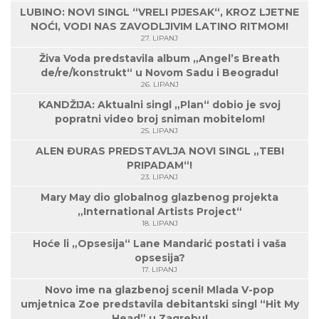
LUBINO: NOVI SINGL “VRELI PIJESAK“, KROZ LJETNE
NOĆI, VODI NAS ZAVODLJIVIM LATINO RITMOM!
27. LIPANJ
Živa Voda predstavila album „Angel’s Breath
de/re/konstrukt“ u Novom Sadu i Beogradu!
26. LIPANJ
KANDŽIJA: Aktualni singl „Plan“ dobio je svoj
popratni video broj sniman mobitelom!
25. LIPANJ
ALEN ĐURAS PREDSTAVLJA NOVI SINGL „TEBI
PRIPADAM“!
23. LIPANJ
Mary May dio globalnog glazbenog projekta
„International Artists Project“
18. LIPANJ
Hoće li „Opsesija“ Lane Mandarić postati i vaša
opsesija?
17. LIPANJ
Novo ime na glazbenoj sceni! Mlada V-pop
umjetnica Zoe predstavila debitantski singl “Hit My
Head” u Zagrebu!