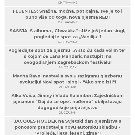
09. TRAVANJ
FLUENTES: Snažna, moćna, poticajna, sve je to i
puno više od toga, nova pjesma RED!
08. TRAVANJ
SASSJA: S albuma „Chwakka“ stiže još jedan singl,
pogledajte spot za „Vaniliju“!
07. TRAVANJ
Pogledajte spot za pjesmu „A što ću kada volim te“
s kojom će Lana Mandarić nastupiti na
ovogodišnjem Zagrebačkom festivalu!
24. OŽUJAK
Macha Ravel nastavlja svoju razigranu glazbenu
evoluciju! Novi spot i singl - "Ako smo isti"!
21. OŽUJAK
Alka Vuica, Jimmy i Vlado Kalember: Zajedničkom
pjesmom "Daj da se opet nađemo" obilježavaju
dugogodišnje prijateljstvo
21. OŽUJAK
JACQUES HOUDEK na Svjetski dan pjesništva s
ponosom predstavlja novu autorsku skladbu -
"Proljeća, ljeta, jeseni, zime"!