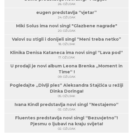
26. OŽUJAK
eugen predstavlja “vjetar”
24. OŽUJAK
Miki Solus ima novi singl "Glazbene nagrade"
20. OŽUJAK
Valovi su stigli i donijeli singl “Meni treba netko”
18. OŽUJAK
Klinika Denisa Kataneca ima novi singl “Lava pod“
17. OŽUJAK
U prodaji je novi album Leona Brenka „Moment in
Time“ !
09. OŽUJAK
Pogledajte „Divlji ples“ Aleksandra Stajčića u režiji
Dinka Doringa!
05. OŽUJAK
Ivana Kindl predstavlja novi singl “Nestajemo“
02. OŽUJAK
Fluentes predstavlja novi singl “Bezuvjetno”!
Pjesmu o ljubavi na kraju svijeta!
02. OŽUJAK