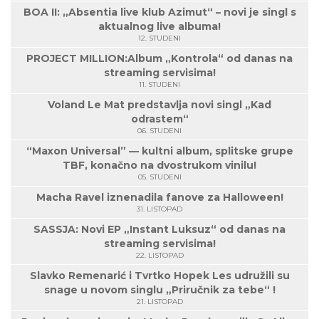
BOA II: „Absentia live klub Azimut“ – novi je singl s
aktualnog live albuma!
12. STUDENI
PROJECT MILLION:Album „Kontrola“ od danas na
streaming servisima!
11. STUDENI
Voland Le Mat predstavlja novi singl „Kad
odrastem“
06. STUDENI
“Maxon Universal” — kultni album, splitske grupe
TBF, konačno na dvostrukom vinilu!
05. STUDENI
Macha Ravel iznenadila fanove za Halloween!
31. LISTOPAD
SASSJA: Novi EP „Instant Luksuz“ od danas na
streaming servisima!
22. LISTOPAD
Slavko Remenarić i Tvrtko Hopek Les udružili su
snage u novom singlu „Priručnik za tebe“ !
21. LISTOPAD