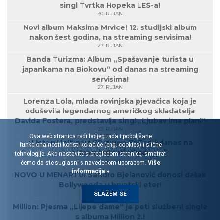
singl Tvrtka Hopeka LES-a!
30. RUJAN
Novi album Maksima Mrvice! 12. studijski album
nakon šest godina, na streaming servisima!
27. RUJAN
Banda Turizma: Album „Spašavanje turista u
japankama na Biokovu“ od danas na streaming
servisima!
27. RUJAN
Lorenza Lola, mlada rovinjska pjevačica koja je
oduševila legendarnog američkog skladatelja
Davida Fostera, predstavlja singl „Ljubav ima plan!“
23. RUJAN
Ova web stranica radi boljeg rada i poboljšane
„Listen Up!“ novi EP grupe EoT, od danas na
funkcionalnosti koristi kolačiće (eng. cookies) i slične
streaming servisima!
tehnologije. Ako nastavite s pregledom stranice, smatrat
20. RUJAN
ćemo da ste suglasni s navedenom uporabom.
Više
informacija »
NOVO U MENARTU! Sandro Bjelanović donosi dašak
Bollywooda u hrvatski eter!
17. RUJAN
SLAŽEM SE
Million: Pjesma „Lijepe dame“ je peti službeni single
s albuma Million 2.!