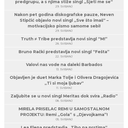
predgrupu, a s njima stiže singl „Sjeti me se“
29. SVIBANJ
Nakon pet godina diskografske pauze, Neven
Stipčić objavio novi singl „Sve što imaš“ –
motivacijsko pismo samome sebi!
29. SVIBANJ
Truth ≠ Tribe predstavlja novi singl “M!”
28. SVIBANJ
Bruno Rački predstavlja novi singl “Fešta”
22. SVIBANJ
Valovi nas vode na daleki Barbados
13. SVIBANJ
Objavljen je duet Marka Tolje i Olivera Dragojevića
„Ti si moja ljubav“
11. SVIBANJ
Zaljubite se u novi singl Meritas dok svira „Radio”
08. SVIBANJ
MIRELA PRISELAC REMI U SAMOSTALNOM
PROJEKTU: Remi „Gola” s „Djevojkama”!
05. SVIBANJ
Lea Elena predstavlja „Tiho na prstima“