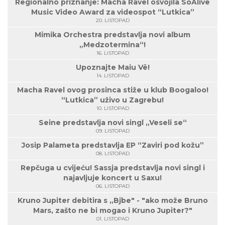
Regionalno priznanje: Macha Ravel osvojila SoAlive
Music Video Award za videospot “Lutkica”
20. LISTOPAD
Mimika Orchestra predstavlja novi album
„Medzotermina“!
16. LISTOPAD
Upoznajte Maiu Vë!
14. LISTOPAD
Macha Ravel ovog prosinca stiže u klub Boogaloo!
“Lutkica” uživo u Zagrebu!
10. LISTOPAD
Seine predstavlja novi singl „Veseli se“
09. LISTOPAD
Josip Palameta predstavlja EP “Zaviri pod kožu”
08. LISTOPAD
Repčuga u cvijeću! Sassja predstavlja novi singl i
najavljuje koncert u Saxu!
06. LISTOPAD
Kruno Jupiter debitira s „Bjbe" - "ako može Bruno
Mars, zašto ne bi mogao i Kruno Jupiter?"
01. LISTOPAD