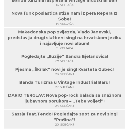
Banda turizma rasplesala Vintage Industrial Bar!
14. VELJAČA
Nova funk poslastica stiže nam iz pera Repera Iz
Sobe!
14. VELJAČA
Makedonska pop zvijezda, Vlado Janevski,
predstavlja drugi službeni singl na hrvatskom jeziku
i najavljuje novi album!
11. VELJAČA
Pogledajte „Iluzije“ Sandra Bjelanovića!
07. VELJAČA
Pjesma „Škrlak“ novi je singl Kvarteta Gubec!
28. SIJEČANJ
Banda Turizma u Vintage Industrial Baru!
27. SIJEČANJ
DARIO TERGLAV: Nova pop-rock balada sa snažnom
ljubavnom porukom – „Tebe voljeti“!
24. SIJEČANJ
Sassja feat.Tendo! Pogledajte spot za novi singl
"Prašina"!
20. SIJEČANJ