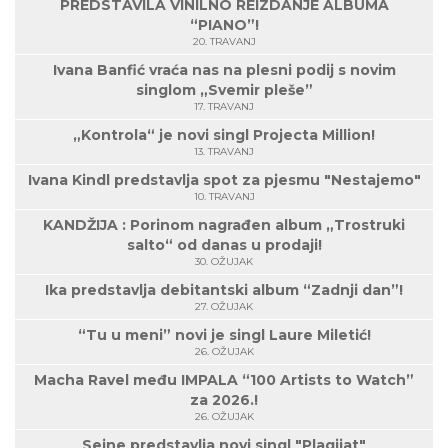
PREDSTAVILA VINILNO REIZDANJE ALBUMA
“PIANO”!
20. TRAVANJ
Ivana Banfić vraća nas na plesni podij s novim
singlom „Svemir pleše”
17. TRAVANJ
„Kontrola“ je novi singl Projecta Million!
13. TRAVANJ
Ivana Kindl predstavlja spot za pjesmu "Nestajemo"
10. TRAVANJ
KANDŽIJA : Porinom nagrađen album „Trostruki
salto“ od danas u prodaji!
30. OŽUJAK
Ika predstavlja debitantski album “Zadnji dan”!
27. OŽUJAK
“Tu u meni” novi je singl Laure Miletić!
26. OŽUJAK
Macha Ravel među IMPALA “100 Artists to Watch”
za 2026.!
26. OŽUJAK
Seine predstavlja novi singl "Plagijat"