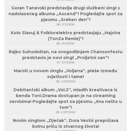
Goran Tanevski predstavlja drugi službeni singl s
nadolazećeg albuma „Ascend“! Pogledajte spot za
pjesmu „Sreken den“!
08. STUDENI
Kolo Slavuj & Folklorelektro predstavjaju „Hajstra
(TonZa Remix)“!
08. STUDENI
Rajko Suhodolčan, na ovogodišnjem Chansonfestu
predstavio je novi singl „Proljetni san“!
07. STUDENI
Marolt u novom singlu „Voljena“, pleše između
svjetlosti i tame!
28. LISTOPAD
Debitantski album „Vol.2“, mladih kreativaca iz
benda Toni.Drama dostupan je na streaming
servisima! Pogledajte spot za pjesmu „Ima nešto u
tom“!
28. LISTOPAD
Novim singlom „Dječak“, Dora Vestić prepričava
bolnu priču iz stvarnog života!