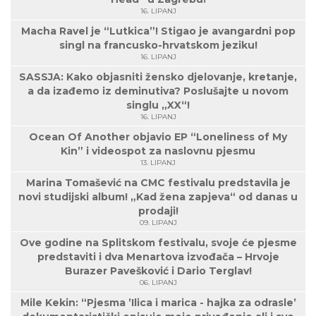
16. LIPANJ
Macha Ravel je “Lutkica”! Stigao je avangardni pop
singl na francusko-hrvatskom jeziku!
16. LIPANJ
SASSJA: Kako objasniti žensko djelovanje, kretanje,
a da izađemo iz deminutiva? Poslušajte u novom
singlu „XX“!
16. LIPANJ
Ocean Of Another objavio EP “Loneliness of My
Kin” i videospot za naslovnu pjesmu
13. LIPANJ
Marina Tomašević na CMC festivalu predstavila je
novi studijski album! „Kad žena zapjeva“ od danas u
prodaji!
09. LIPANJ
Ove godine na Splitskom festivalu, svoje će pjesme
predstaviti i dva Menartova izvođača – Hrvoje
Burazer Pavešković i Dario Terglav!
06. LIPANJ
Mile Kekin: “Pjesma ’Ilica i marica - hajka za odrasle’