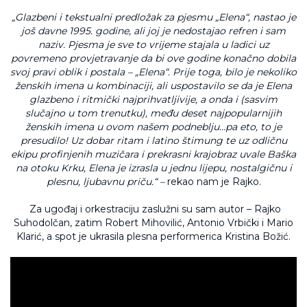
„Glazbeni i tekstualni predložak za pjesmu „Elena“, nastao je
još davne 1995. godine, ali joj je nedostajao refren i sam
naziv. Pjesma je sve to vrijeme stajala u ladici uz
povremeno provjetravanje da bi ove godine konačno dobila
svoj pravi oblik i postala – „Elena“. Prije toga, bilo je nekoliko
ženskih imena u kombinaciji, ali uspostavilo se da je Elena
glazbeno i ritmički najprihvatljivije, a onda i (sasvim
slučajno u tom trenutku), među deset najpopularnijih
ženskih imena u ovom našem podneblju…pa eto, to je
presudilo! Uz dobar ritam i latino štimung te uz odličnu
ekipu profinjenih muzičara i prekrasni krajobraz uvale Baška
na otoku Krku, Elena je izrasla u jednu lijepu, nostalgičnu i
plesnu, ljubavnu priču.“ –
rekao nam je Rajko.
Za ugođaj i orkestraciju zaslužni su sam autor – Rajko
Suhodolčan, zatim Robert Mihovilić, Antonio Vrbički i Mario
Klarić, a spot je ukrasila plesna performerica Kristina Božić.