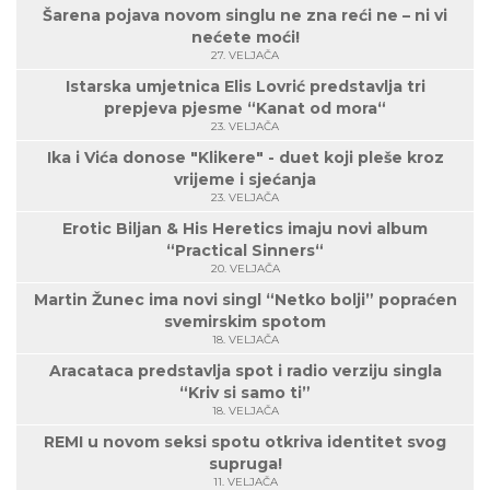
Šarena pojava novom singlu ne zna reći ne – ni vi
nećete moći!
27. VELJAČA
Istarska umjetnica Elis Lovrić predstavlja tri
prepjeva pjesme “Kanat od mora“
23. VELJAČA
Ika i Vića donose "Klikere" - duet koji pleše kroz
vrijeme i sjećanja
23. VELJAČA
Erotic Biljan & His Heretics imaju novi album
“Practical Sinners“
20. VELJAČA
Martin Žunec ima novi singl “Netko bolji” popraćen
svemirskim spotom
18. VELJAČA
Aracataca predstavlja spot i radio verziju singla
“Kriv si samo ti”
18. VELJAČA
REMI u novom seksi spotu otkriva identitet svog
supruga!
11. VELJAČA