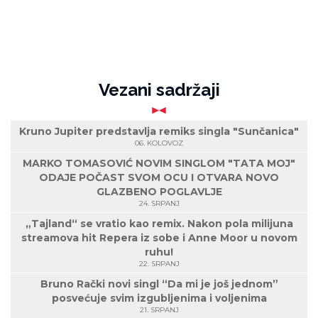
Vezani sadržaji
Kruno Jupiter predstavlja remiks singla "Sunčanica"
06. KOLOVOZ
MARKO TOMASOVIĆ NOVIM SINGLOM "TATA MOJ"
ODAJE POČAST SVOM OCU I OTVARA NOVO
GLAZBENO POGLAVLJE
24. SRPANJ
„Tajland“ se vratio kao remix. Nakon pola milijuna
streamova hit Repera iz sobe i Anne Moor u novom
ruhu!
22. SRPANJ
Bruno Rački novi singl “Da mi je još jednom”
posvećuje svim izgubljenima i voljenima
21. SRPANJ