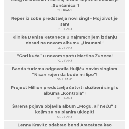
„Sunčanica“!
15. LIPANJ
Reper iz sobe predstavlja novi singl - Moj život je
san!
12. LIPANJ
Klinika Denisa Kataneca u najmračnijem izdanju
dosad na novom albumu „Ununani“
12. LIPANJ
“Gori kuća” u novom spotu Martina Žuneca!
10. LIPANJ
Banda turizma odgovorila Huljiću novim singlom
“Nisan rojen da bude mi lipo”!
09. LIPANJ
Project Million predstavlja četvrti službeni singl s
albuma „Kontrola“!
03. LIPANJ
Šarena pojava objavila album „Mogu, al’ neću“ s
kojim se ne planira uklopiti
01. LIPANJ
Lenny Kravitz odabrao bend Aracataca kao