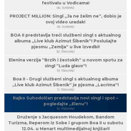
festivalu u Vodicama!
06. SVIBANJ
PROJECT MILLION: Singl „Ja ne želim ne“, dobio je
svoj video uradak!
05. SVIBANJ
BOA II predstavlja treći službeni singl s aktualnog
albuma „Live klub Azimut Šibenik“! Poslušajte
pjesmu „Zemlja“ u live izvedbi!
30. TRAVANJ
Elenina verzija “Brzih i žestokih“ u novom spotu za
singl “Luda glavo“!
19. TRAVANJ
Boa II - Drugi službeni singl s aktualnog albuma
„Live klub Azimut Šibenik“ je pjesma „Lacrima“!
11. TRAVANJ
Rajko Suhodolčan predstavlja novi singl i spot –
pogledajte „Elenu“!
10. TRAVANJ
Druženje s Jacquesom Houdekom, Bandom
Turizma, Reperom iz Sobe i grupom Boa II u subotu
12.04. u Menart multimedijalnoj knjižari!