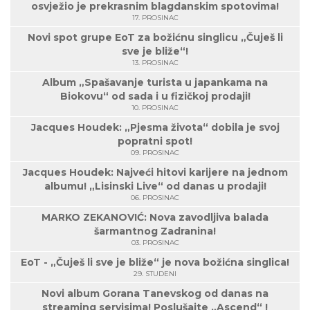
osvježio je prekrasnim blagdanskim spotovima!
17. PROSINAC
Novi spot grupe EoT za božićnu singlicu „Čuješ li
sve je bliže“!
13. PROSINAC
Album „Spašavanje turista u japankama na
Biokovu“ od sada i u fizičkoj prodaji!
10. PROSINAC
Jacques Houdek: „Pjesma života“ dobila je svoj
popratni spot!
09. PROSINAC
Jacques Houdek: Najveći hitovi karijere na jednom
albumu! „Lisinski Live“ od danas u prodaji!
06. PROSINAC
MARKO ZEKANOVIĆ: Nova zavodljiva balada
šarmantnog Zadranina!
03. PROSINAC
EoT - „Čuješ li sve je bliže“ je nova božićna singlica!
29. STUDENI
Novi album Gorana Tanevskog od danas na
streaming servisima! Poslušajte „Ascend“ !