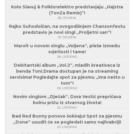
Kolo Slavuj & Folklorelektro predstavjaju „Hajstra
(TonZa Remix)“!
08. STUDENI
Rajko Suhodolčan, na ovogodišnjem Chansonfestu
predstavio je novi singl „Proljetni san“!
07. STUDENI
Marolt u novom singlu „Voljena“, pleše između
svjetlosti i tame!
28. LISTOPAD
Debitantski album „Vol.2“, mladih kreativaca iz
benda Toni.Drama dostupan je na streaming
servisima! Pogledajte spot za pjesmu „Ima nešto u
tom“!
28. LISTOPAD
Novim singlom „Dječak“, Dora Vestić prepričava
bolnu priču iz stvarnog života!
25. LISTOPAD
Bad Red Bunny ponovo šokiraju! Spot za pjesmu
„Done“ usudit će se pogledati samo najhrabriji!
23. LISTOPAD