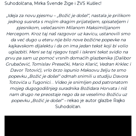
„Ideja za novu pjesmu – „Božić je došel“, nastala je prilikom
jednog susreta s mojim dragim prijateljem, spisateljem i
pjesnikom, velečasnim Milanom Maksimilijanom
Hercegom. Kroz taj naš razgovor uz kavicu, ustanovili smo
da već dugo u eteru nije bilo nove božićne popevke na
kajkavskom dijalektu i da on ima jedan tekst koji bi volio
uglazbiti. Meni se taj njegov topli i iskreni tekst svidio na
prvu pa sam uz pomoć vrsnih domaćih glazbenika (Dalibor
Grubačević, Tomislav Presečki, Mario Klarić, Vedran Krklec i
Davor Totović), vrlo brzo ispunio Maksovu želju te smo
popevku „Božić je došel“ odmah snimili u studiju Davora
Totovića u Tugonici.
.
Video je snimljen pod patronatom
mojeg dugogodišnjeg suradnika Božidara Horvata i niš
nam drugo ne preostaje nego da se veselimo Božiću uz
popevku „Božić je došel“ –
rekao je autor glazbe Rajko
Suhodolčan.