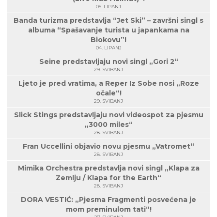
05. LIPANJ
Banda turizma predstavlja “Jet Ski” – završni singl s
albuma “Spašavanje turista u japankama na
Biokovu”!
04. LIPANJ
Seine predstavljaju novi singl „Gori 2“
29. SVIBANJ
Ljeto je pred vratima, a Reper Iz Sobe nosi „Roze
očale“!
29. SVIBANJ
Slick Stings predstavljaju novi videospot za pjesmu
„3000 miles“
28. SVIBANJ
Fran Uccellini objavio novu pjesmu „Vatromet“
28. SVIBANJ
Mimika Orchestra predstavlja novi singl „Klapa za
Zemlju / Klapa for the Earth“
28. SVIBANJ
DORA VESTIĆ: „Pjesma Fragmenti posvećena je
mom preminulom tati“!