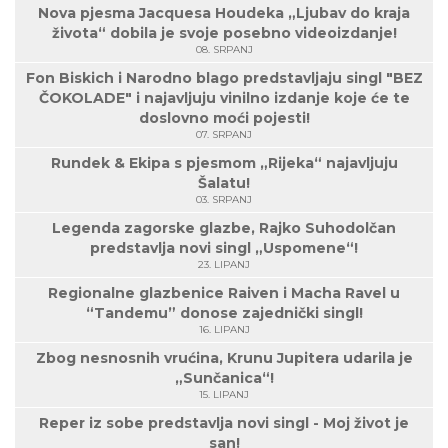
Nova pjesma Jacquesa Houdeka „Ljubav do kraja
života“ dobila je svoje posebno videoizdanje!
08. SRPANJ
Fon Biskich i Narodno blago predstavljaju singl "BEZ
ČOKOLADE" i najavljuju vinilno izdanje koje će te
doslovno moći pojesti!
07. SRPANJ
Rundek & Ekipa s pjesmom „Rijeka“ najavljuju
Šalatu!
03. SRPANJ
Legenda zagorske glazbe, Rajko Suhodolčan
predstavlja novi singl „Uspomene“!
23. LIPANJ
Regionalne glazbenice Raiven i Macha Ravel u
“Tandemu” donose zajednički singl!
16. LIPANJ
Zbog nesnosnih vrućina, Krunu Jupitera udarila je
„Sunčanica“!
15. LIPANJ
Reper iz sobe predstavlja novi singl - Moj život je
san!