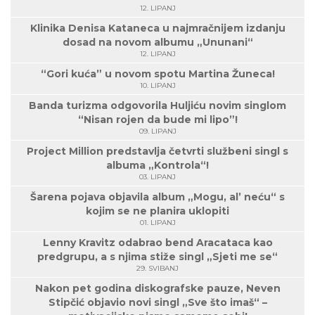
12. LIPANJ
Klinika Denisa Kataneca u najmračnijem izdanju
dosad na novom albumu „Ununani“
12. LIPANJ
“Gori kuća” u novom spotu Martina Žuneca!
10. LIPANJ
Banda turizma odgovorila Huljiću novim singlom
“Nisan rojen da bude mi lipo”!
09. LIPANJ
Project Million predstavlja četvrti službeni singl s
albuma „Kontrola“!
03. LIPANJ
Šarena pojava objavila album „Mogu, al’ neću“ s
kojim se ne planira uklopiti
01. LIPANJ
Lenny Kravitz odabrao bend Aracataca kao
predgrupu, a s njima stiže singl „Sjeti me se“
29. SVIBANJ
Nakon pet godina diskografske pauze, Neven
Stipčić objavio novi singl „Sve što imaš“ –