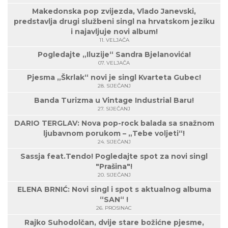
Makedonska pop zvijezda, Vlado Janevski,
predstavlja drugi službeni singl na hrvatskom jeziku
i najavljuje novi album!
11. VELJAČA
Pogledajte „Iluzije“ Sandra Bjelanovića!
07. VELJAČA
Pjesma „Škrlak“ novi je singl Kvarteta Gubec!
28. SIJEČANJ
Banda Turizma u Vintage Industrial Baru!
27. SIJEČANJ
DARIO TERGLAV: Nova pop-rock balada sa snažnom
ljubavnom porukom – „Tebe voljeti“!
24. SIJEČANJ
Sassja feat.Tendo! Pogledajte spot za novi singl
"Prašina"!
20. SIJEČANJ
ELENA BRNIĆ: Novi singl i spot s aktualnog albuma
“SAN“ !
26. PROSINAC
Rajko Suhodolčan, dvije stare božićne pjesme,