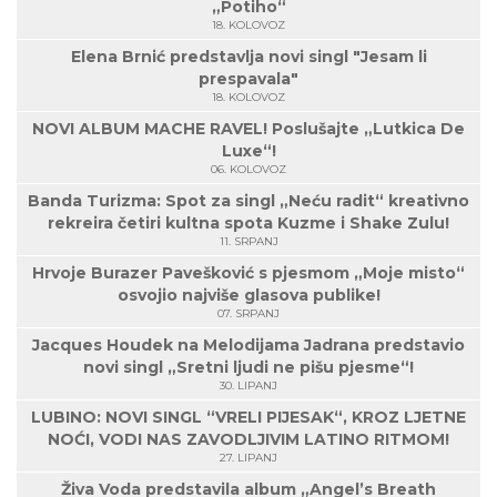
„Potiho“
18. KOLOVOZ
Elena Brnić predstavlja novi singl "Jesam li
prespavala"
18. KOLOVOZ
NOVI ALBUM MACHE RAVEL! Poslušajte „Lutkica De
Luxe“!
06. KOLOVOZ
Banda Turizma: Spot za singl „Neću radit“ kreativno
rekreira četiri kultna spota Kuzme i Shake Zulu!
11. SRPANJ
Hrvoje Burazer Pavešković s pjesmom „Moje misto“
osvojio najviše glasova publike!
07. SRPANJ
Jacques Houdek na Melodijama Jadrana predstavio
novi singl „Sretni ljudi ne pišu pjesme“!
30. LIPANJ
LUBINO: NOVI SINGL “VRELI PIJESAK“, KROZ LJETNE
NOĆI, VODI NAS ZAVODLJIVIM LATINO RITMOM!
27. LIPANJ
Živa Voda predstavila album „Angel’s Breath