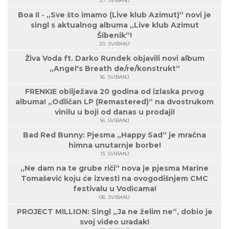
27. SVIBANJ
Boa II - „Sve što imamo (Live klub Azimut)“ novi je
singl s aktualnog albuma „Live klub Azimut
Šibenik“!
20. SVIBANJ
Živa Voda ft. Darko Rundek objavili novi album
„Angel's Breath de/re/konstrukt“
16. SVIBANJ
FRENKIE obilježava 20 godina od izlaska prvog
albuma! „Odličan LP (Remastered)“ na dvostrukom
vinilu u boji od danas u prodaji!
16. SVIBANJ
Bad Red Bunny: Pjesma „Happy Sad“ je mračna
himna unutarnje borbe!
13. SVIBANJ
„Ne dam na te grube riči“ nova je pjesma Marine
Tomašević koju će izvesti na ovogodišnjem CMC
festivalu u Vodicama!
06. SVIBANJ
PROJECT MILLION: Singl „Ja ne želim ne“, dobio je
svoj video uradak!