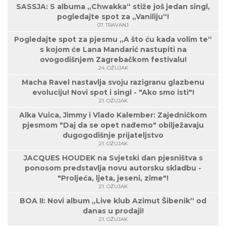
SASSJA: S albuma „Chwakka“ stiže još jedan singl,
pogledajte spot za „Vaniliju“!
07. TRAVANJ
Pogledajte spot za pjesmu „A što ću kada volim te“
s kojom će Lana Mandarić nastupiti na
ovogodišnjem Zagrebačkom festivalu!
24. OŽUJAK
Macha Ravel nastavlja svoju razigranu glazbenu
evoluciju! Novi spot i singl - "Ako smo isti"!
21. OŽUJAK
Alka Vuica, Jimmy i Vlado Kalember: Zajedničkom
pjesmom "Daj da se opet nađemo" obilježavaju
dugogodišnje prijateljstvo
21. OŽUJAK
JACQUES HOUDEK na Svjetski dan pjesništva s
ponosom predstavlja novu autorsku skladbu -
"Proljeća, ljeta, jeseni, zime"!
21. OŽUJAK
BOA II: Novi album „Live klub Azimut Šibenik“ od
danas u prodaji!
21. OŽUJAK