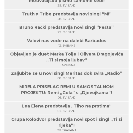
motivacijsko pismo samome sebi!
29. SVIBANJ
Truth ≠ Tribe predstavlja novi singl “M!”
28. SVIBANJ
Bruno Rački predstavlja novi singl “Fešta”
22. SVIBANJ
Valovi nas vode na daleki Barbados
13. SVIBANJ
Objavljen je duet Marka Tolje i Olivera Dragojevića
„Ti si moja ljubav“
11. SVIBANJ
Zaljubite se u novi singl Meritas dok svira „Radio”
08. SVIBANJ
MIRELA PRISELAC REMI U SAMOSTALNOM
PROJEKTU: Remi „Gola” s „Djevojkama”!
05. SVIBANJ
Lea Elena predstavlja „Tiho na prstima“
04. SVIBANJ
Grupa Kolodvor predstavlja novi spot i singl „Ti si
rijeka“!
28. TRAVANJ