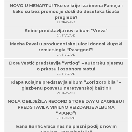
NOVO U MENARTU! Tko se krije iza imena Fameja i
kako su bez promocije došli do desetaka tisuća
pregleda?
27. TRAVANJ
Seine predstavlja novi album "Vreva"
24. TRAVANJ
Macha Ravel u producentskoj ulozi donosi klupski
remix singla “Pasegoni”!
24. TRAVANJ
Dora Vestić predstavlja “Vrtlog” – autorsku pjesmu
o prkosu i osobnom rastu!
22. TRAVANJ
Klapa Kolajna predstavlja album “Zori zoro bila” –
glazbenu posvetu neretvanskoj baštini!
21. TRAVANJ
NOLA OBILJEŽILA RECORD STORE DAY U ZAGREBU I
PREDSTAVILA VINILNO REIZDANJE ALBUMA
“PIANO”!
20. TRAVANJ
Ivana Banfić vraća nas na plesni podij s novim