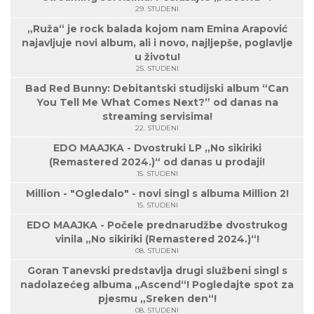
29. STUDENI
„Ruža“ je rock balada kojom nam Emina Arapović
najavljuje novi album, ali i novo, najljepše, poglavlje
u životu!
25. STUDENI
Bad Red Bunny: Debitantski studijski album “Can
You Tell Me What Comes Next?” od danas na
streaming servisima!
22. STUDENI
EDO MAAJKA - Dvostruki LP „No sikiriki
(Remastered 2024.)“ od danas u prodaji!
15. STUDENI
Million - "Ogledalo" - novi singl s albuma Million 2!
15. STUDENI
EDO MAAJKA - Počele prednarudžbe dvostrukog
vinila „No sikiriki (Remastered 2024.)“!
08. STUDENI
Goran Tanevski predstavlja drugi službeni singl s
nadolazećeg albuma „Ascend“! Pogledajte spot za
pjesmu „Sreken den“!
08. STUDENI