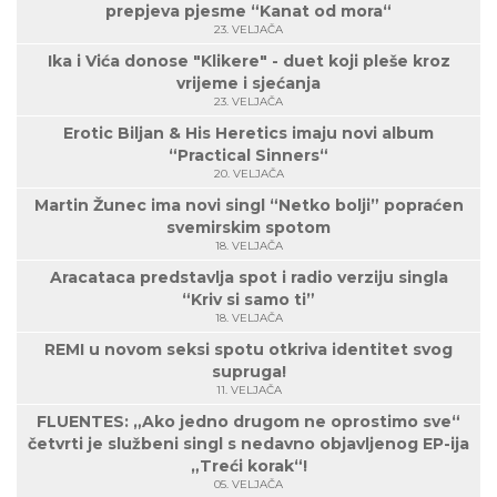
prepjeva pjesme “Kanat od mora“
23. VELJAČA
Ika i Vića donose "Klikere" - duet koji pleše kroz
vrijeme i sjećanja
23. VELJAČA
Erotic Biljan & His Heretics imaju novi album
“Practical Sinners“
20. VELJAČA
Martin Žunec ima novi singl “Netko bolji” popraćen
svemirskim spotom
18. VELJAČA
Aracataca predstavlja spot i radio verziju singla
“Kriv si samo ti”
18. VELJAČA
REMI u novom seksi spotu otkriva identitet svog
supruga!
11. VELJAČA
FLUENTES: „Ako jedno drugom ne oprostimo sve“
četvrti je službeni singl s nedavno objavljenog EP-ija
„Treći korak“!
05. VELJAČA