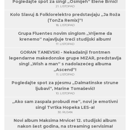
Pogledajte spot za singl „Osmijeh“ Elene Brnić!
21. LISTOPAD
Kolo Slavuj & Folklorelektro predstavjaju „Ja Roža
(TonZa Remix)“!
18. LISTOPAD
Grupa Fluentes novim singlom „Vrijeme da
krenemo“ najavljuje treći studijski album!
17. LISTOPAD
GORAN TANEVSKI - Nekadašnji frontmen
legendarne makedonske grupe MIZAR, predstavlja
singl „Wish a man“ s nadolazećeg albuma
„Ascend“!
11. LISTOPAD
Pogledajte spot za pjesmu „Dalmatinske strune
ljubavi“, Marine Tomašević!
10. LISTOPAD
„Ako sam zaspala probudi me“, novi je emotivni
singl Tvrtka Hopeka LES-a!
30. RUJAN
Novi album Maksima Mrvice! 12. studijski album
nakon šest godina, na streaming servisima!