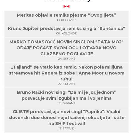
Meritas objavile remiks pjesme “Ovog ljeta”
10. KOLOVOZ
Kruno Jupiter predstavlja remiks singla "Sunčanica"
06. KOLOVOZ
MARKO TOMASOVIĆ NOVIM SINGLOM "TATA MOJ"
ODAJE POČAST SVOM OCU I OTVARA NOVO
GLAZBENO POGLAVLJE
24. SRPANJ
„Tajland“ se vratio kao remix. Nakon pola milijuna
streamova hit Repera iz sobe i Anne Moor u novom
ruhu!
22. SRPANJ
Bruno Rački novi singl “Da mi je još jednom”
posvećuje svim izgubljenima i voljenima
21. SRPANJ
GLISTE predstavljaju novi singl "Paprika": Viralni
slovenski duo donosi najotkačeniji okus ljeta i stiže
na SHIP festival!
15. SRPANJ