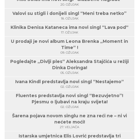
20. OŽUJAK
Valovi su stigli i donijeli singl “Meni treba netko”
18. OŽUJAK
Klinika Denisa Kataneca ima novi singl “Lava pod“
17. OŽUJAK
U prodaji je novi album Leona Brenka „Moment in
Time“ !
09. OŽUJAK
Pogledajte „Divlji ples“ Aleksandra Stajčića u režiji
Dinka Doringa!
05. OŽUJAK
Ivana Kindl predstavlja novi singl “Nestajemo“
02. OŽUJAK
Fluentes predstavlja novi singl “Bezuvjetno”!
Pjesmu o ljubavi na kraju svijeta!
02. OŽUJAK
Šarena pojava novom singlu ne zna reći ne – ni vi
nećete moći!
27. VELJAČA
Istarska umjetnica Elis Lovrić predstavlja tri