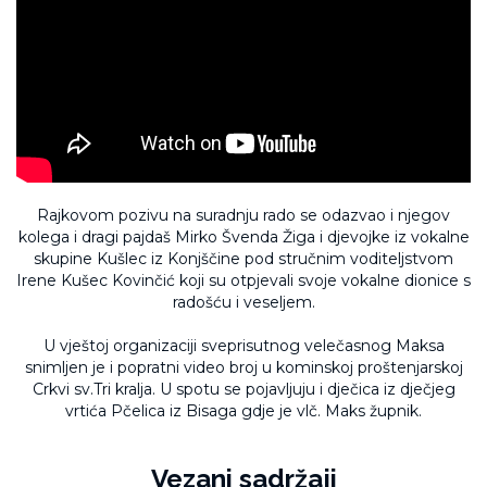
Rajkovom pozivu na suradnju rado se odazvao i njegov
kolega i dragi pajdaš Mirko Švenda Žiga i djevojke iz vokalne
skupine Kušlec iz Konjščine pod stručnim voditeljstvom
Irene Kušec Kovinčić koji su otpjevali svoje vokalne dionice s
radošću i veseljem.
U vještoj organizaciji sveprisutnog velečasnog Maksa
snimljen je i popratni video broj u kominskoj proštenjarskoj
Crkvi sv.Tri kralja. U spotu se pojavljuju i dječica iz dječjeg
vrtića Pčelica iz Bisaga gdje je vlč. Maks župnik.
Vezani sadržaji