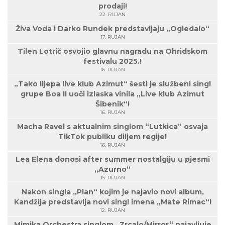
prodaji!
22. RUJAN
Živa Voda i Darko Rundek predstavljaju „Ogledalo“
17. RUJAN
Tilen Lotrič osvojio glavnu nagradu na Ohridskom
festivalu 2025.!
16. RUJAN
„Tako lijepa live klub Azimut“ šesti je službeni singl
grupe Boa II uoči izlaska vinila „Live klub Azimut
Šibenik“!
16. RUJAN
Macha Ravel s aktualnim singlom “Lutkica” osvaja
TikTok publiku diljem regije!
16. RUJAN
Lea Elena donosi after summer nostalgiju u pjesmi
„Azurno“
15. RUJAN
Nakon singla „Plan“ kojim je najavio novi album,
Kandžija predstavlja novi singl imena „Mate Rimac“!
12. RUJAN
Mimika Orchestra singlom „Zrcalo/Mirror“ najavljuje