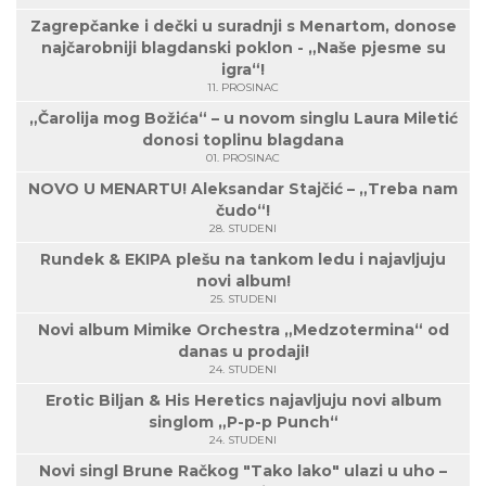
Zagrepčanke i dečki u suradnji s Menartom, donose
najčarobniji blagdanski poklon - „Naše pjesme su
igra“!
11. PROSINAC
„Čarolija mog Božića“ – u novom singlu Laura Miletić
donosi toplinu blagdana
01. PROSINAC
NOVO U MENARTU! Aleksandar Stajčić – „Treba nam
čudo“!
28. STUDENI
Rundek & EKIPA plešu na tankom ledu i najavljuju
novi album!
25. STUDENI
Novi album Mimike Orchestra „Medzotermina“ od
danas u prodaji!
24. STUDENI
Erotic Biljan & His Heretics najavljuju novi album
singlom „P-p-p Punch“
24. STUDENI
Novi singl Brune Račkog "Tako lako" ulazi u uho –