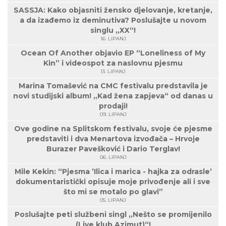
SASSJA: Kako objasniti žensko djelovanje, kretanje,
a da izađemo iz deminutiva? Poslušajte u novom
singlu „XX“!
16. LIPANJ
Ocean Of Another objavio EP “Loneliness of My
Kin” i videospot za naslovnu pjesmu
13. LIPANJ
Marina Tomašević na CMC festivalu predstavila je
novi studijski album! „Kad žena zapjeva“ od danas u
prodaji!
09. LIPANJ
Ove godine na Splitskom festivalu, svoje će pjesme
predstaviti i dva Menartova izvođača – Hrvoje
Burazer Pavešković i Dario Terglav!
06. LIPANJ
Mile Kekin: “Pjesma ’Ilica i marica - hajka za odrasle’
dokumentaristički opisuje moje privođenje ali i sve
što mi se motalo po glavi”
05. LIPANJ
Poslušajte peti službeni singl „Nešto se promijenilo
(Live klub Azimut)“!