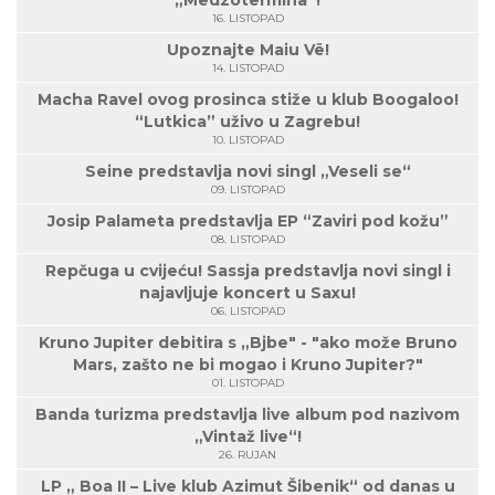
„Medzotermina“!
16. LISTOPAD
Upoznajte Maiu Vë!
14. LISTOPAD
Macha Ravel ovog prosinca stiže u klub Boogaloo!
“Lutkica” uživo u Zagrebu!
10. LISTOPAD
Seine predstavlja novi singl „Veseli se“
09. LISTOPAD
Josip Palameta predstavlja EP “Zaviri pod kožu”
08. LISTOPAD
Repčuga u cvijeću! Sassja predstavlja novi singl i
najavljuje koncert u Saxu!
06. LISTOPAD
Kruno Jupiter debitira s „Bjbe" - "ako može Bruno
Mars, zašto ne bi mogao i Kruno Jupiter?"
01. LISTOPAD
Banda turizma predstavlja live album pod nazivom
„Vintaž live“!
26. RUJAN
LP „ Boa II – Live klub Azimut Šibenik“ od danas u