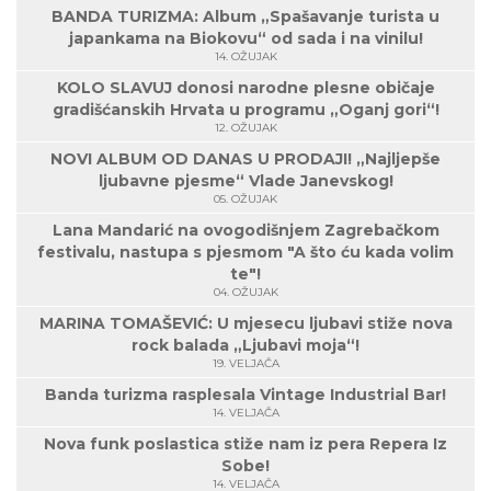
BANDA TURIZMA: Album „Spašavanje turista u
japankama na Biokovu“ od sada i na vinilu!
14. OŽUJAK
KOLO SLAVUJ donosi narodne plesne običaje
gradišćanskih Hrvata u programu „Oganj gori“!
12. OŽUJAK
NOVI ALBUM OD DANAS U PRODAJI! „Najljepše
ljubavne pjesme“ Vlade Janevskog!
05. OŽUJAK
Lana Mandarić na ovogodišnjem Zagrebačkom
festivalu, nastupa s pjesmom "A što ću kada volim
te"!
04. OŽUJAK
MARINA TOMAŠEVIĆ: U mjesecu ljubavi stiže nova
rock balada „Ljubavi moja“!
19. VELJAČA
Banda turizma rasplesala Vintage Industrial Bar!
14. VELJAČA
Nova funk poslastica stiže nam iz pera Repera Iz
Sobe!
14. VELJAČA