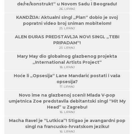
de/re/konstrukt“ u Novom Sadu i Beogradu!
26. LIPANJ
KANDŽIJA: Aktualni singl „Plan“ dobio je svoj
popratni video broj sniman mobitelom!
25. LIPANJ
ALEN ĐURAS PREDSTAVLJA NOVI SINGL „TEBI
PRIPADAM“!
23. LIPANJ
Mary May dio globalnog glazbenog projekta
„International Artists Project“
18. LIPANJ
Hoće li „Opsesija“ Lane Mandarić postati i vaša
opsesija?
17. LIPANJ
Novo ime na glazbenoj sceni! Mlada V-pop
umjetnica Zoe predstavila debitantski singl “Hit My
Head” u Zagrebu!
16. LIPANJ
Macha Ravel je “Lutkica”! Stigao je avangardni pop
singl na francusko-hrvatskom jeziku!
16. LIPANJ