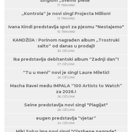
singlom „Svemir pleše”
17. TRAVANJ
„Kontrola“ je novi singl Projecta Million!
13. TRAVANJ
Ivana Kindl predstavlja spot za pjesmu "Nestajemo"
10. TRAVANJ
KANDŽIJA : Porinom nagrađen album „Trostruki
salto“ od danas u prodaji!
30. OŽUJAK
Ika predstavlja debitantski album “Zadnji dan”!
27. OŽUJAK
“Tu u meni” novi je singl Laure Miletić!
26. OŽUJAK
Macha Ravel među IMPALA “100 Artists to Watch”
za 2026.!
26. OŽUJAK
Seine predstavlja novi singl "Plagijat"
26. OŽUJAK
eugen predstavlja “vjetar”
24. OŽUJAK
Miki Solus ima novi singl "Glazbene nagrade"