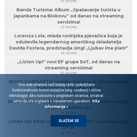
27. RUJAN
Banda Turizma: Album „Spašavanje turista u
japankama na Biokovu“ od danas na streaming
servisima!
27. RUJAN
Lorenza Lola, mlada rovinjska pjevačica koja je
oduševila legendarnog američkog skladatelja
Davida Fostera, predstavlja singl „Ljubav ima plan!“
23. RUJAN
„Listen Up!“ novi EP grupe EoT, od danas na
streaming servisima!
20. RUJAN
NOVO U MENARTU! Sandro Bjelanović donosi dašak
Ova web stranica radi boljeg rada i poboljšane
Bollywooda u hrvatski eter!
funkcionalnosti koristi kolačiće (eng. cookies) i slične
17. RUJAN
tehnologije. Ako nastavite s pregledom stranice, smatrat
Million: Pjesma „Lijepe dame“ je peti službeni single
ćemo da ste suglasni s navedenom uporabom.
Više
informacija »
s albuma Million 2.!
16. RUJAN
SLAŽEM SE
Listen Up! Stiže novi singl grupe EoT s nadolazećeg
EP-a!
05. RUJAN