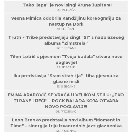
„Tako ljepa“ je novi singl Krune Jupitera!
02. VELJAČA
Vesna Mimica odobrila Kandžijinu koreografiju za
nastup na Dori!
30. SIJEČANJ
Truth ≠ Tribe predstavljaju singl “S!” s nadolazećeg
albuma “Zimstrela”
26. SIJEČANJ
Tilen Lotrič s pjesmom "Tvoja budala" otvara novo
poglavlje!
21. SIJEČANJ
Ika predstavlja "Sram strah i ja"- tiha pjesma za
glasne misli
13. SIJEČANJ
EMINA ARAPOVIĆ SE VRAĆA U VELIKOM STILU: „TKO
TI RANE LIJEČI“ – ROCK BALADA KOJA OTVARA
NOVO POGLAVLJE!
26. PROSINAC
Leon Brenko predstavlja novi album "Moment in
Time" – sinergija triju izvanrednih jazz glazbenika
12. PROSINAC