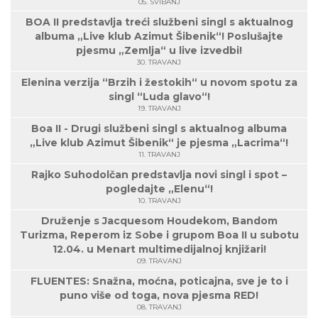
05. SVIBANJ
BOA II predstavlja treći službeni singl s aktualnog
albuma „Live klub Azimut Šibenik“! Poslušajte
pjesmu „Zemlja“ u live izvedbi!
30. TRAVANJ
Elenina verzija “Brzih i žestokih“ u novom spotu za
singl “Luda glavo“!
19. TRAVANJ
Boa II - Drugi službeni singl s aktualnog albuma
„Live klub Azimut Šibenik“ je pjesma „Lacrima“!
11. TRAVANJ
Rajko Suhodolčan predstavlja novi singl i spot –
pogledajte „Elenu“!
10. TRAVANJ
Druženje s Jacquesom Houdekom, Bandom
Turizma, Reperom iz Sobe i grupom Boa II u subotu
12.04. u Menart multimedijalnoj knjižari!
09. TRAVANJ
FLUENTES: Snažna, moćna, poticajna, sve je to i
puno više od toga, nova pjesma RED!
08. TRAVANJ