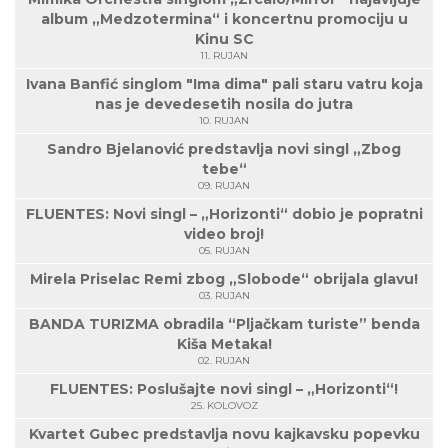
album „Medzotermina“ i koncertnu promociju u
Kinu SC
11. RUJAN
Ivana Banfić singlom "Ima dima" pali staru vatru koja
nas je devedesetih nosila do jutra
10. RUJAN
Sandro Bjelanović predstavlja novi singl „Zbog
tebe“
09. RUJAN
FLUENTES: Novi singl – „Horizonti“ dobio je popratni
video broj!
05. RUJAN
Mirela Priselac Remi zbog „Slobode“ obrijala glavu!
03. RUJAN
BANDA TURIZMA obradila “Pljačkam turiste” benda
Kiša Metaka!
02. RUJAN
FLUENTES: Poslušajte novi singl – „Horizonti“!
25. KOLOVOZ
Kvartet Gubec predstavlja novu kajkavsku popevku