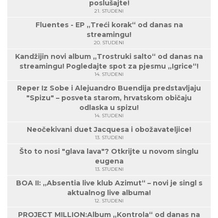
poslušajte!
21. STUDENI
Fluentes - EP „Treći korak“ od danas na
streamingu!
20. STUDENI
Kandžijin novi album „Trostruki salto“ od danas na
streamingu! Pogledajte spot za pjesmu „Igrice“!
14. STUDENI
Reper Iz Sobe i Alejuandro Buendija predstavljaju
"Spizu" – posveta starom, hrvatskom običaju
odlaska u spizu!
14. STUDENI
Neočekivani duet Jacquesa i obožavateljice!
13. STUDENI
Što to nosi "glava lava"? Otkrijte u novom singlu
eugena
13. STUDENI
BOA II: „Absentia live klub Azimut“ – novi je singl s
aktualnog live albuma!
12. STUDENI
PROJECT MILLION:Album „Kontrola“ od danas na