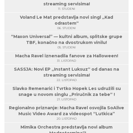
streaming servisima!
11. STUDENI
Voland Le Mat predstavlja novi singl „Kad
odrastem“
06. STUDENI
“Maxon Universal” — kultni album, splitske grupe
TBF, konačno na dvostrukom vinilu!
05. STUDENI
Macha Ravel iznenadila fanove za Halloween!
31. LISTOPAD
SASSJA: Novi EP „Instant Luksuz“ od danas na
streaming servisima!
22. LISTOPAD
Slavko Remenarić i Tvrtko Hopek Les udružili su
snage u novom singlu „Priručnik za tebe“ !
21. LISTOPAD
Regionalno priznanje: Macha Ravel osvojila SoAlive
Music Video Award za videospot “Lutkica”
20. LISTOPAD
Mimika Orchestra predstavlja novi album